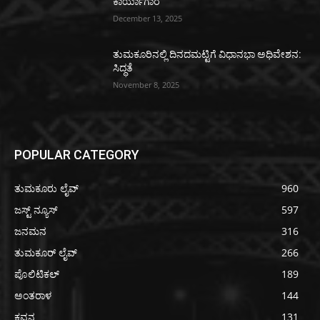
ಕಾರ್ಯಾಗಾರ
December 13, 2025
ತುಮಕೂರಿನಲ್ಲಿ ದಿನದಮಟ್ಟಿಗೆ ವಿಧಾನಭಾ ಅಧಿವೇಶನ:
ಸಿದ್ಧತೆ
November 8, 2025
POPULAR CATEGORY
ತುಮಕೂರು ಲೈವ್
960
ಜಸ್ಟ್ ನ್ಯೂಸ್
597
ಜನಮನ
316
ತುಮಕೂರ್ ಲೈವ್
266
ಪೊಲಿಟಿಕಲ್
189
ಅಂತರಾಳ
144
ಕವನ
131