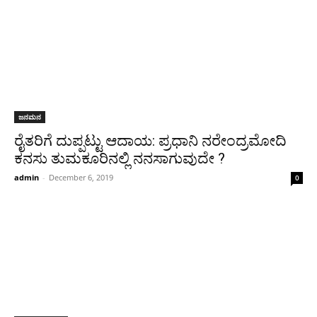
ಜನಮನ
ರೈತರಿಗೆ ದುಪ್ಪಟ್ಟು ಆದಾಯ: ಪ್ರಧಾನಿ ನರೇಂದ್ರಮೋದಿ
ಕನಸು ತುಮಕೂರಿನಲ್ಲಿ ನನಸಾಗುವುದೇ ?
admin
-
December 6, 2019
0