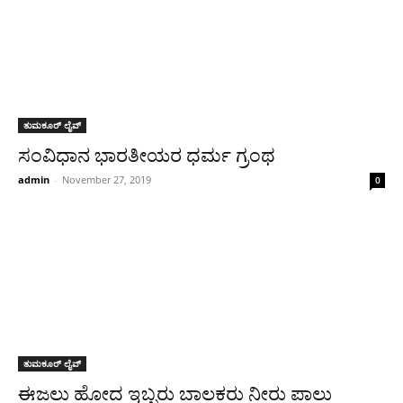
ತುಮಕೂರ್ ಲೈವ್
ಸಂವಿಧಾನ ಭಾರತೀಯರ ಧರ್ಮ ಗ್ರಂಥ
admin
-
November 27, 2019
0
ತುಮಕೂರ್ ಲೈವ್
ಈಜಲು ಹೋದ ಇಬ್ಬರು ಬಾಲಕರು ನೀರು ಪಾಲು