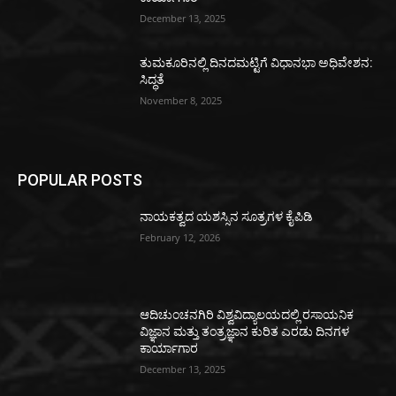
December 13, 2025
ತುಮಕೂರಿನಲ್ಲಿ ದಿನದಮಟ್ಟಿಗೆ ವಿಧಾನಭಾ ಅಧಿವೇಶನ:
ಸಿದ್ಧತೆ
November 8, 2025
POPULAR POSTS
ನಾಯಕತ್ವದ ಯಶಸ್ಸಿನ ಸೂತ್ರಗಳ ಕೈಪಿಡಿ
February 12, 2026
ಆದಿಚುಂಚನಗಿರಿ ವಿಶ್ವವಿದ್ಯಾಲಯದಲ್ಲಿ ರಸಾಯನಿಕ
ವಿಜ್ಞಾನ ಮತ್ತು ತಂತ್ರಜ್ಞಾನ ಕುರಿತ ಎರಡು ದಿನಗಳ
ಕಾರ್ಯಾಗಾರ
December 13, 2025