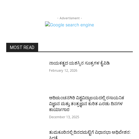
- Advertisment -
MOST READ
ನಾಯಕತ್ವದ ಯಶಸ್ಸಿನ ಸೂತ್ರಗಳ ಕೈಪಿಡಿ
February 12, 2026
ಆದಿಚುಂಚನಗಿರಿ ವಿಶ್ವವಿದ್ಯಾಲಯದಲ್ಲಿ ರಸಾಯನಿಕ
ವಿಜ್ಞಾನ ಮತ್ತು ತಂತ್ರಜ್ಞಾನ ಕುರಿತ ಎರಡು ದಿನಗಳ
ಕಾರ್ಯಾಗಾರ
December 13, 2025
ತುಮಕೂರಿನಲ್ಲಿ ದಿನದಮಟ್ಟಿಗೆ ವಿಧಾನಭಾ ಅಧಿವೇಶನ:
ಸಿದ್ಧತೆ