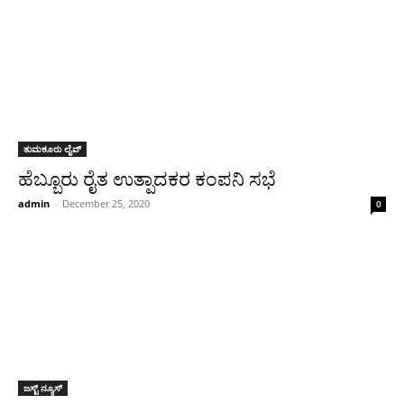
ತುಮಕೂರು ಲೈವ್
ಹೆಬ್ಬೂರು ರೈತ ಉತ್ಪಾದಕರ ಕಂಪನಿ ಸಭೆ
admin
-
December 25, 2020
0
ಜಸ್ಟ್ ನ್ಯೂಸ್