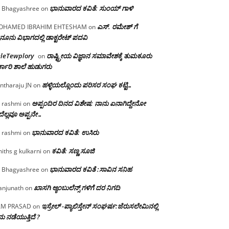
ಭಾನುವಾರದ ಕವಿತೆ: ಸುಂಯ್ ಗಾಳಿ
 Bhagyashree
on
ಎಸ್. ರಮೇಶ್ ಗೆ
OHAMED IBRAHIM EHTESHAM
on
ನೂನು ವಿಭಾಗದಲ್ಲಿ ಡಾಕ್ಟರೇಟ್ ಪದವಿ
eleTewplory
ರಾಷ್ಟ್ರೀಯ ವಿಜ್ಞಾನ ಸಮಾವೇಶಕ್ಕೆ‌ ತುಮಕೂರು
on
್ಕಾರಿ ಶಾಲೆ ಹುಡುಗರು
ಹಳ್ಳಿಯಲ್ಲೊಂದು ಪರಿಸರ ಸಂಘ ಕಟ್ಟಿ…
ntharaju JN
on
ಅಪ್ಪಂದಿರ ದಿನದ ವಿಶೇಷ: ನಾನು ಏನಾಗಿದ್ದೇನೋ‌
 rashmi
on
ೆಲ್ಲವೂ ಅಪ್ಪನೇ…
ಭಾನುವಾರದ ಕವಿತೆ: ಉಸಿರು
 rashmi
on
ಕವಿತೆ: ಸಣ್ಣ ಸೂಜಿ
iths g kulkarni
on
ಭಾನುವಾರದ ಕವಿತೆ :ಸಾವಿನ ಸನಿಹ
 Bhagyashree
on
ಖಾಸಗಿ ಆ್ಯಂಬುಲೆನ್ಸ್ ಗಳಿಗೆ ದರ ನಿಗದಿ
njunath
on
ಇಸ್ರೇಲ್ -ಪ್ಯಾಲಿಸ್ತೇನ್ ಸಂಘರ್ಷ:ಜೆರುಸಲೇಮಿನಲ್ಲಿ
AM PRASAD
on
ು ನಡೆಯುತ್ತಿದೆ ?