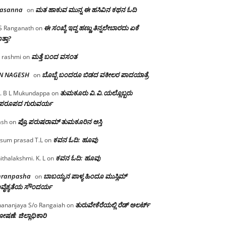
rasanna
ಮತ ಹಾಕುವ ಮುನ್ನ ಈ ಹಸಿವಿನ ಕಥನ ಓದಿ
on
ಈ ಸಂಖ್ಯೆ ಇದ್ದ ಹಣ್ಣು ತಿನ್ನಲೇಬಾರದು ಏಕೆ
S Ranganath
on
ತ್ತಾ?
ಮತ್ತೆ ಬಂದ ವಸಂತ
 rashmi
on
 N NAGESH
ಬೊಬ್ಬೆ ಬಂದರೂ ಬಿಡದ ವಕೀಲರ ಪಾದಯಾತ್ರೆ
on
ತುಮಕೂರು‌ ವಿ.ವಿ.ಯಲ್ಲೊಬ್ಬರು
. B L Mukundappa
on
ಪರೂಪದ ಗುರುವರ್ಯ
ಪ್ರೊ.ಪರುಷರಾಮ್ ತುಮಕೂರಿನ ಆಸ್ತಿ
ash
on
ಕವನ ಓದಿ: ಹೂವು
sum prasad T.L
on
ಕವನ ಓದಿ: ಹೂವು
ithalakshmi. K. L
on
mranpasha
ಬಾಬಯ್ಯನ ಪಾಳ್ಯ ಹಿಂದೂ ಮುಸ್ಲಿಮ್
on
ವೈಕ್ಯತೆಯ ಸೌಂದರ್ಯ
ತುರುವೇಕೆರೆಯಲ್ಲಿ ರೆಡ್ ಅಲರ್ಟ್
ananjaya S/o Rangaiah
on
ಷಣೆ: ಜಿಲ್ಲಾಧಿಕಾರಿ