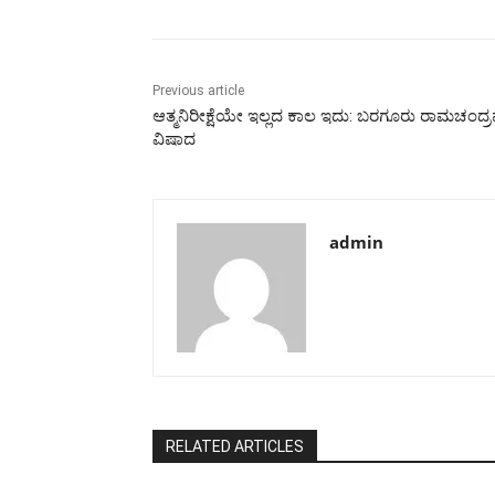
Previous article
ಆತ್ಮನಿರೀಕ್ಷೆಯೇ ಇಲ್ಲದ ಕಾಲ ಇದು: ಬರಗೂರು ರಾಮಚಂದ್ರಪ
ವಿಷಾದ
admin
RELATED ARTICLES