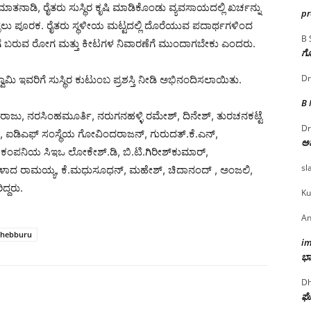
ಾಡಿ, ರೈತರು ಸುಸ್ಥಿರ ಕೃಷಿ ಮಾಡಿಕೊಂಡು ವ್ಯವಸಾಯದಲ್ಲಿ ಖರ್ಚನ್ನು
p
ಳ್ಳಲು ಪೂರಕ. ರೈತರು ಸ್ಥಳೀಯ ಮಟ್ಟದಲ್ಲಿ ದೊರೆಯುವ ಪದಾರ್ಥಗಳಿಂದ
B 
ಿಗೆ ಬರುವ ರೋಗ ಮತ್ತು ಕೀಟಗಳ ನಿವಾರಣೆಗೆ ಮುಂದಾಗಬೇಕು ಎಂದರು.
ಗೊ
Dr
ಮಿ ಇವರಿಗೆ ಸುಸ್ಥಿರ ಕುಟುಂಬ ಪ್ರಶಸ್ತಿ ನೀಡಿ ಅಭಿನಂದಿಸಲಾಯಿತು.
B
ವರಾಜು, ನರಸಿಂಹಮೂರ್ತಿ, ನರುಗನಹಳ್ಳಿ ರಮೇಶ್, ದಿನೇಶ್, ತುರಚನಕಟ್ಟೆ
Dr
ಾ, ಐಡಿಎಫ್ ಸಂಸ್ಥೆಯ ಗೋವಿಂದರಾಜನ್, ಗುರುದತ್.ಕೆ.ಎನ್,
ಅ
, ಕಂಪನಿಯ ಸಿಇಒ ಲೋಕೇಶ್.ಡಿ, ಬಿ.ಟಿ.ಗಿರೀಶ್‍ಕುಮಾರ್,
sl
ರಿಗಳಾದ ರಾಮಯ್ಯ, ಕೆ.ಮಧುಸೂಧನ್, ಮಹೇಶ್, ಚಿದಾನಂದ್ , ಅಂಜಲಿ,
್ದರು.
Ku
An
hebburu
i
ಭಾ
Dh
ಘೋ