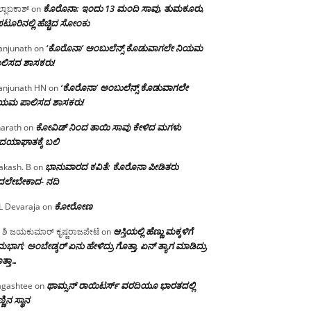
ಕೊರೊನಾ: ಇಂದು 13 ಮಂದಿ ಸಾವು, ತುಮಕೂರು,
್ಲಾಬಕಾಶ್
on
ಪಟೂರಿನಲ್ಲಿ ಹೆಚ್ಚಿದ ಸೋಂಕು
‘ಕೊರೊನಾ’ ಅಂಬುಲೆನ್ಸ್ ಕೊಡುವಾಗಲೇ ನಿಯಮ
njunath
on
ಲಿಸದ ಶಾಸಕರು!
‘ಕೊರೊನಾ’ ಅಂಬುಲೆನ್ಸ್ ಕೊಡುವಾಗಲೇ
njunath HN
on
ಿಯಮ ಪಾಲಿಸದ ಶಾಸಕರು!
ಕೋವಿಡ್ ನಿಂದ ತಾಯಿ ಸಾವು ಕೇಳಿದ ಮಗಳು
arath
on
ದಯಾಘಾತಕ್ಕೆ ಬಲಿ
ಭಾನುವಾರದ ಕವಿತೆ: ಕೊರೊನಾ ಪೀಡಿತರು
akash. B
on
ದಲೇಬೇಕಾದ- ನದಿ
ಕೋರೋಣ
L Devaraja
on
ಆಸ್ತಿಯಲ್ಲಿ ಹೆಣ್ಣು ಮಕ್ಕಳಿಗೆ
 ಶಿ ಜಯಕುಮಾರ್ ಕೃಷ್ಣರಾಜಪೇಟೆ
on
ಭಾಗ; ಅಂಬೇಡ್ಕರ್ ಏನು ಹೇಳಿದ್ರು ಗೊತ್ತಾ, ಏನ್ ತ್ಯಾಗ ಮಾಡಿದ್ರು
ತ್ತಾ…
ಥಾಮ್ಸನ್ ರಾಯಿಟರ್ಸ್ ವರದಿಯೂ ಭಾರತದಲ್ಲಿ
gashtee
on
್ಣಿನ ಸ್ಥಾನ‌