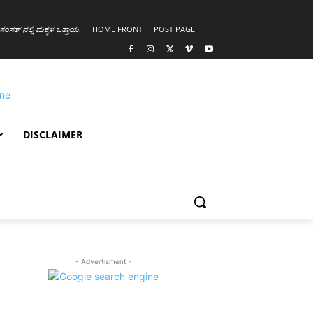
ಸಂಸತ್ ನಲ್ಲಿ ಮಕ್ಕಳ ಒತ್ತಾಯ
.
HOME FRONT
POST PAGE
DISCLAIMER
- Advertisment -