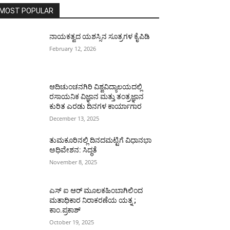
MOST POPULAR
ನಾಯಕತ್ವದ ಯಶಸ್ಸಿನ ಸೂತ್ರಗಳ ಕೈಪಿಡಿ
February 12, 2026
ಆದಿಚುಂಚನಗಿರಿ ವಿಶ್ವವಿದ್ಯಾಲಯದಲ್ಲಿ
ರಸಾಯನಿಕ ವಿಜ್ಞಾನ ಮತ್ತು ತಂತ್ರಜ್ಞಾನ
ಕುರಿತ ಎರಡು ದಿನಗಳ ಕಾರ್ಯಾಗಾರ
December 13, 2025
ತುಮಕೂರಿನಲ್ಲಿ ದಿನದಮಟ್ಟಿಗೆ ವಿಧಾನಭಾ
ಅಧಿವೇಶನ: ಸಿದ್ಧತೆ
November 8, 2025
ಎಸ್ ಐ ಆರ್ ಮೂಲಕಹಿಂಬಾಗಿಲಿಂದ
ಮತಾಧಿಕಾರ ನಿರಾಕರಣೆಯ ಯತ್ನ ;
ಕಾಂ.ಪ್ರಕಾಶ್
October 19, 2025