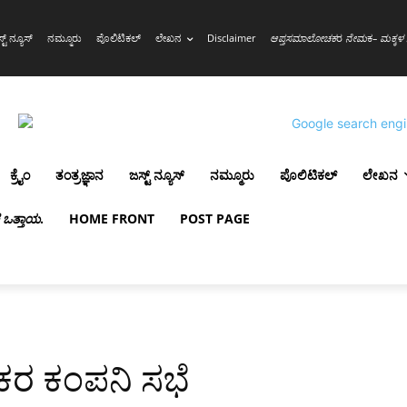
್ಟ್ ನ್ಯೂಸ್
ನಮ್ಮೂರು
ಪೊಲಿಟಿಕಲ್
ಲೇಖನ
Disclaimer
ಆಪ್ತಸಮಾಲೋಚಕ
ರ
ನೇಮ
ಕ
– ಮಕ್ಕಳ 
ಕ್ರೈಂ
ತಂತ್ರಜ್ಞಾನ
ಜಸ್ಟ್ ನ್ಯೂಸ್
ನಮ್ಮೂರು
ಪೊಲಿಟಿಕಲ್
ಲೇಖನ
ಳ ಒತ್ತಾಯ
.
HOME FRONT
POST PAGE
ದಕರ ಕಂಪನಿ ಸಭೆ