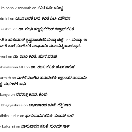
ಕವಿತೆ ಓದಿ: ಯುದ್ಧ
 kalpana viswanath
on
ಯುವ ಜನತೆ ದಿನ: ಕವಿತೆ ಓದಿ- ಯೌವನ
dmini
on
ಡಾ. ರಜನಿ‌ ಕಣ್ಣಲ್ಲಿ ಕಲೀಲ್ ಗಿಬ್ರಾನ್ ಕವಿತೆ
 rashmi
on
 ಶಿ ಜಯಕುಮಾರ್ ಕೃಷ್ಣರಾಜಪೇಟೆ.ಮಂಡ್ಯ ಜಿಲ್ಲೆ.
ಮಂಡ್ಯ: ಈ
on
್ಕಾರಿ ಶಾಲೆ ನೋಡಿದರೆ ಎಂಥವರೂ ಮೂಕವಿಸ್ಮಿತರಾಗುತ್ತಾರೆ…
ಡಾ. ರಜನಿ ಕವಿತೆ: ಹೊಸ ವರುಷ
iveni
on
ಡಾ. ರಜನಿ ಕವಿತೆ: ಹೊಸ ವರುಷ
halakshmi MH
on
ಮಳೆಗೆ ನಲುಗಿದ ತುರುವೇಕೆರೆ: ಲಕ್ಷಾಂತರ ರೂಪಾಯಿ
armith
on
್ಟ, ಮನೆಗಳಿಗೆ ಹಾನಿ
ನವರಾತ್ರಿ ಕವನ :ಕೆಂಪು
kanya
on
ಭಾನುವಾರದ ಕವಿತೆ: ಬೆಟ್ಟ ಜಾರಿ
 Bhagyashree
on
ಭಾನುವಾರದ ಕವಿತೆ: ಸುಂಯ್ ಗಾಳಿ
dhika kudur
on
ಭಾನುವಾರದ ಕವಿತೆ: ಸುಂಯ್ ಗಾಳಿ
k kulkarni
on