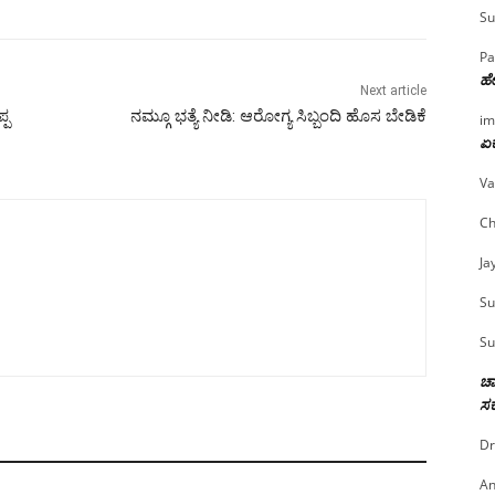
Su
Pa
ಹೇ
Next article
್ಪ
ನಮ್ಗೂ ಭತ್ಯೆ ನೀಡಿ: ಆರೋಗ್ಯ ಸಿಬ್ಬಂದಿ ಹೊಸ ಬೇಡಿಕೆ
im
ಏಕ
Va
Ch
Ja
Su
Su
ಚಾ
ಸರ
Dr
An