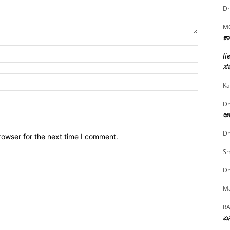
Dr
M
ಕಾ
Name:*
li
ಸರ
Email:*
Ka
Dr
Website:
ಅದ
Dr
rowser for the next time I comment.
Sm
Dr
Ma
R
ಏನ