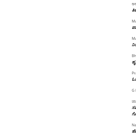
ಅಲ
ತಿ
Ma
ಪಾ
Ma
ನ
Bh
ಹೃ
Pr
ಓ
G 
ಚಾ
ಸಮ
ಗೊ
Na
ಹೆಣ