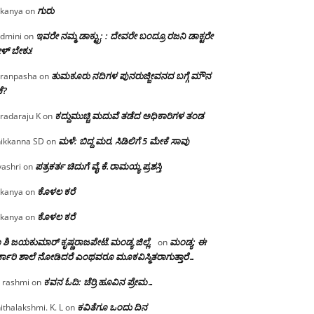
ಗುರು
kanya
on
ಇವರೇ ನಮ್ಮ ಡಾಕ್ಟ್ರು; : ದೇವರೇ ಬಂದ್ರೂ ರಜನಿ ಡಾಕ್ಟರೇ
dmini
on
ಳ್ ಬೇಕು!
ತುಮಕೂರು ನದಿಗಳ ಪುನರುಜ್ಜೀವನದ ಬಗ್ಗೆ ಮೌನ
ranpasha
on
ೆ?
ಕದ್ದುಮುಚ್ಚಿ ಮದುವೆ ತಡೆದ ಅಧಿಕಾರಿಗಳ ತಂಡ
radaraju K
on
ಮಳೆ: ಬಿದ್ದ ಮರ, ಸಿಡಿಲಿಗೆ 5 ಮೇಕೆ ಸಾವು
ikkanna SD
on
ಪತ್ರಕರ್ತ ಚಿದುಗೆ ವೈ.ಕೆ.ರಾಮಯ್ಯ ಪ್ರಶಸ್ತಿ
yashri
on
ಕೊಳಲ ಕರೆ
kanya
on
ಕೊಳಲ ಕರೆ
kanya
on
 ಶಿ ಜಯಕುಮಾರ್ ಕೃಷ್ಣರಾಜಪೇಟೆ.ಮಂಡ್ಯ ಜಿಲ್ಲೆ.
ಮಂಡ್ಯ: ಈ
on
್ಕಾರಿ ಶಾಲೆ ನೋಡಿದರೆ ಎಂಥವರೂ ಮೂಕವಿಸ್ಮಿತರಾಗುತ್ತಾರೆ…
ಕವನ ಓದಿ: ಚೆರ್ರಿ ಹೂವಿನ ಪ್ರೇಮ…
 rashmi
on
ಕವಿತೆಗೂ ಒಂದು ದಿನ
ithalakshmi. K. L
on