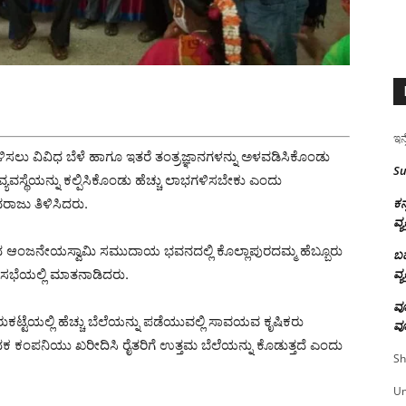
ಇನ್
ಳಿಸಲು ವಿವಿಧ ಬೆಳೆ ಹಾಗೂ ಇತರೆ ತಂತ್ರಜ್ಞಾನಗಳನ್ನು ಅಳವಡಿಸಿಕೊಂಡು
Su
ವಸ್ಥೆಯನ್ನು ಕಲ್ಪಿಸಿಕೊಂಡು ಹೆಚ್ಚು ಲಾಭಗಳಿಸಬೇಕು ಎಂದು
ರಾಜು ತಿಳಿಸಿದರು.
ಕನ
ವ್ಯ
ಶೂಲದ ಆಂಜನೇಯಸ್ವಾಮಿ ಸಮುದಾಯ ಭವನದಲ್ಲಿ ಕೊಲ್ಲಾಪುರದಮ್ಮ ಹೆಬ್ಬೂರು
ಬಹ
ಕ ಸಭೆಯಲ್ಲಿ ಮಾತನಾಡಿದರು.
ವ್ಯ
ವೂ
ಕಟ್ಟೆಯಲ್ಲಿ ಹೆಚ್ಚು ಬೆಲೆಯನ್ನು ಪಡೆಯುವಲ್ಲಿ ಸಾವಯವ ಕೃಷಿಕರು
ವೂ
ದಕ ಕಂಪನಿಯು ಖರೀದಿಸಿ ರೈತರಿಗೆ ಉತ್ತಮ ಬೆಲೆಯನ್ನು ಕೊಡುತ್ತದೆ ಎಂದು
Sh
U