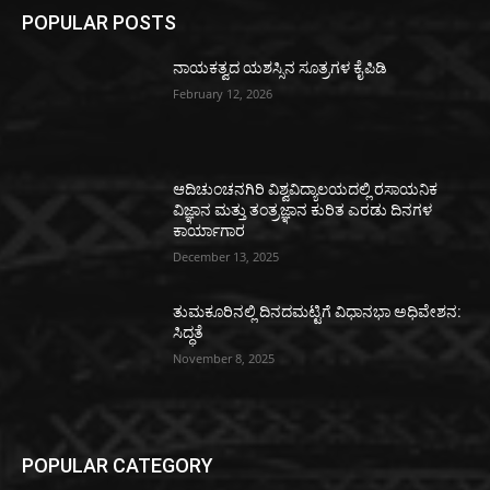
POPULAR POSTS
ನಾಯಕತ್ವದ ಯಶಸ್ಸಿನ ಸೂತ್ರಗಳ ಕೈಪಿಡಿ
February 12, 2026
ಆದಿಚುಂಚನಗಿರಿ ವಿಶ್ವವಿದ್ಯಾಲಯದಲ್ಲಿ ರಸಾಯನಿಕ
ವಿಜ್ಞಾನ ಮತ್ತು ತಂತ್ರಜ್ಞಾನ ಕುರಿತ ಎರಡು ದಿನಗಳ
ಕಾರ್ಯಾಗಾರ
December 13, 2025
ತುಮಕೂರಿನಲ್ಲಿ ದಿನದಮಟ್ಟಿಗೆ ವಿಧಾನಭಾ ಅಧಿವೇಶನ:
ಸಿದ್ಧತೆ
November 8, 2025
POPULAR CATEGORY