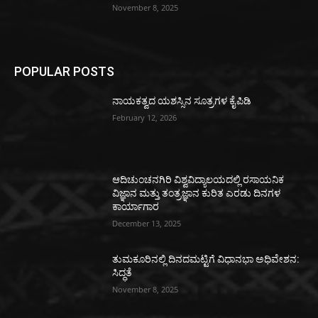
November 8, 2025
POPULAR POSTS
ನಾಯಕತ್ವದ ಯಶಸ್ಸಿನ ಸೂತ್ರಗಳ ಕೈಪಿಡಿ
February 12, 2026
ಆದಿಚುಂಚನಗಿರಿ ವಿಶ್ವವಿದ್ಯಾಲಯದಲ್ಲಿ ರಸಾಯನಿಕ
ವಿಜ್ಞಾನ ಮತ್ತು ತಂತ್ರಜ್ಞಾನ ಕುರಿತ ಎರಡು ದಿನಗಳ
ಕಾರ್ಯಾಗಾರ
December 13, 2025
ತುಮಕೂರಿನಲ್ಲಿ ದಿನದಮಟ್ಟಿಗೆ ವಿಧಾನಭಾ ಅಧಿವೇಶನ:
ಸಿದ್ಧತೆ
November 8, 2025