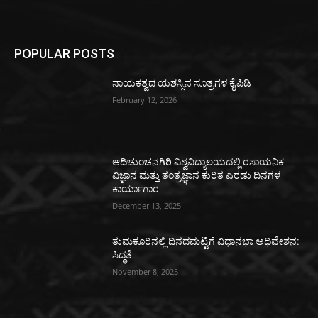
POPULAR POSTS
ನಾಯಕತ್ವದ ಯಶಸ್ಸಿನ ಸೂತ್ರಗಳ ಕೈಪಿಡಿ
February 12, 2026
ಆದಿಚುಂಚನಗಿರಿ ವಿಶ್ವವಿದ್ಯಾಲಯದಲ್ಲಿ ರಸಾಯನಿಕ
ವಿಜ್ಞಾನ ಮತ್ತು ತಂತ್ರಜ್ಞಾನ ಕುರಿತ ಎರಡು ದಿನಗಳ
ಕಾರ್ಯಾಗಾರ
December 13, 2025
ತುಮಕೂರಿನಲ್ಲಿ ದಿನದಮಟ್ಟಿಗೆ ವಿಧಾನಭಾ ಅಧಿವೇಶನ:
ಸಿದ್ಧತೆ
November 8, 2025