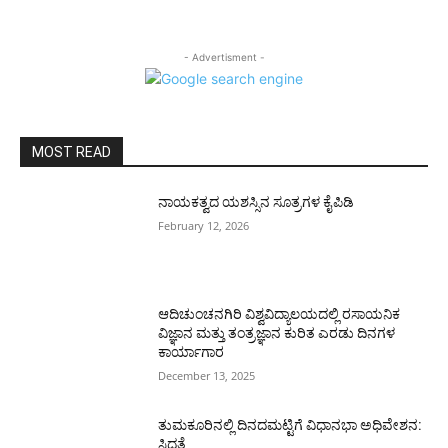
- Advertisment -
MOST READ
ನಾಯಕತ್ವದ ಯಶಸ್ಸಿನ ಸೂತ್ರಗಳ ಕೈಪಿಡಿ
February 12, 2026
ಆದಿಚುಂಚನಗಿರಿ ವಿಶ್ವವಿದ್ಯಾಲಯದಲ್ಲಿ ರಸಾಯನಿಕ
ವಿಜ್ಞಾನ ಮತ್ತು ತಂತ್ರಜ್ಞಾನ ಕುರಿತ ಎರಡು ದಿನಗಳ
ಕಾರ್ಯಾಗಾರ
December 13, 2025
ತುಮಕೂರಿನಲ್ಲಿ ದಿನದಮಟ್ಟಿಗೆ ವಿಧಾನಭಾ ಅಧಿವೇಶನ:
ಸಿದ್ಧತೆ