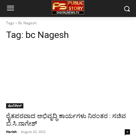
Tags
Bc Nagesh
Tag:
bc Nagesh
ಪೊಲಿಟಿಕಲ್
ರೈತಪರವಾದ ಅಭಿವೃದ್ಧಿ ಕಾರ್ಯಗಳು‌ ನಿರಂತರ : ಸಚಿವ
ಬಿ.ಸಿ.ನಾಗೇಶ್
Harish
-
August 20, 2022
0