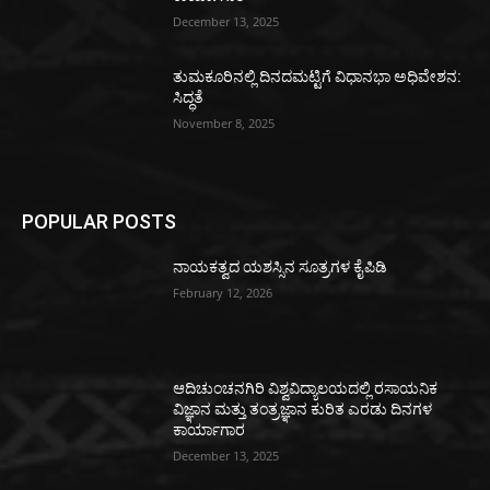
December 13, 2025
ತುಮಕೂರಿನಲ್ಲಿ ದಿನದಮಟ್ಟಿಗೆ ವಿಧಾನಭಾ ಅಧಿವೇಶನ:
ಸಿದ್ಧತೆ
November 8, 2025
POPULAR POSTS
ನಾಯಕತ್ವದ ಯಶಸ್ಸಿನ ಸೂತ್ರಗಳ ಕೈಪಿಡಿ
February 12, 2026
ಆದಿಚುಂಚನಗಿರಿ ವಿಶ್ವವಿದ್ಯಾಲಯದಲ್ಲಿ ರಸಾಯನಿಕ
ವಿಜ್ಞಾನ ಮತ್ತು ತಂತ್ರಜ್ಞಾನ ಕುರಿತ ಎರಡು ದಿನಗಳ
ಕಾರ್ಯಾಗಾರ
December 13, 2025