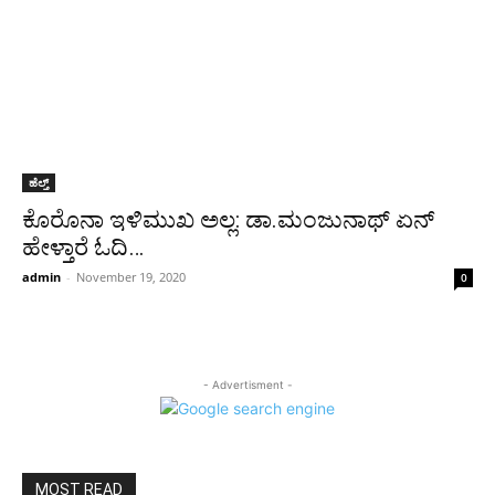
ಹೆಲ್ತ್
ಕೊರೊನಾ ಇಳಿಮುಖ ಅಲ್ಲ: ಡಾ.ಮಂಜು‌ನಾಥ್ ಏನ್
ಹೇಳ್ತಾರೆ ಓದಿ…
admin
-
November 19, 2020
0
- Advertisment -
MOST READ