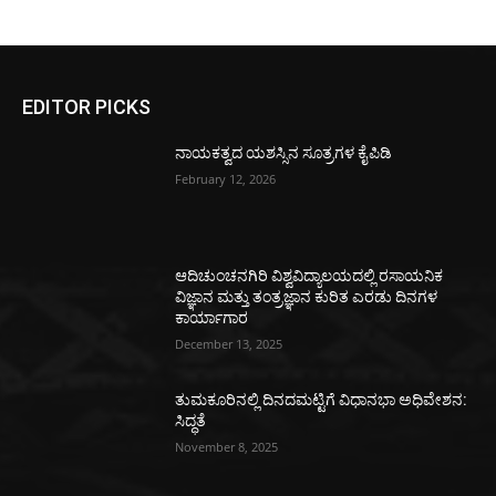
EDITOR PICKS
ನಾಯಕತ್ವದ ಯಶಸ್ಸಿನ ಸೂತ್ರಗಳ ಕೈಪಿಡಿ
February 12, 2026
ಆದಿಚುಂಚನಗಿರಿ ವಿಶ್ವವಿದ್ಯಾಲಯದಲ್ಲಿ ರಸಾಯನಿಕ
ವಿಜ್ಞಾನ ಮತ್ತು ತಂತ್ರಜ್ಞಾನ ಕುರಿತ ಎರಡು ದಿನಗಳ
ಕಾರ್ಯಾಗಾರ
December 13, 2025
ತುಮಕೂರಿನಲ್ಲಿ ದಿನದಮಟ್ಟಿಗೆ ವಿಧಾನಭಾ ಅಧಿವೇಶನ:
ಸಿದ್ಧತೆ
November 8, 2025