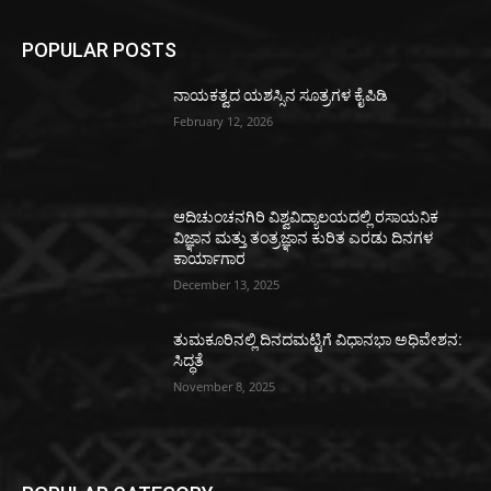
POPULAR POSTS
ನಾಯಕತ್ವದ ಯಶಸ್ಸಿನ ಸೂತ್ರಗಳ ಕೈಪಿಡಿ
February 12, 2026
ಆದಿಚುಂಚನಗಿರಿ ವಿಶ್ವವಿದ್ಯಾಲಯದಲ್ಲಿ ರಸಾಯನಿಕ
ವಿಜ್ಞಾನ ಮತ್ತು ತಂತ್ರಜ್ಞಾನ ಕುರಿತ ಎರಡು ದಿನಗಳ
ಕಾರ್ಯಾಗಾರ
December 13, 2025
ತುಮಕೂರಿನಲ್ಲಿ ದಿನದಮಟ್ಟಿಗೆ ವಿಧಾನಭಾ ಅಧಿವೇಶನ:
ಸಿದ್ಧತೆ
November 8, 2025