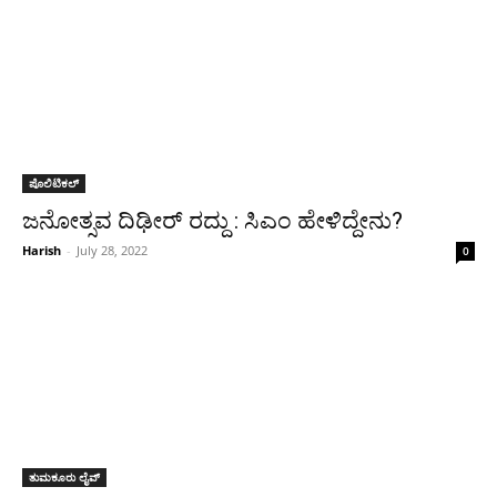
ಪೊಲಿಟಿಕಲ್
ಜನೋತ್ಸವ ದಿಢೀರ್ ರದ್ದು : ಸಿಎಂ ಹೇಳಿದ್ದೇನು?
Harish
-
July 28, 2022
0
ತುಮಕೂರು ಲೈವ್