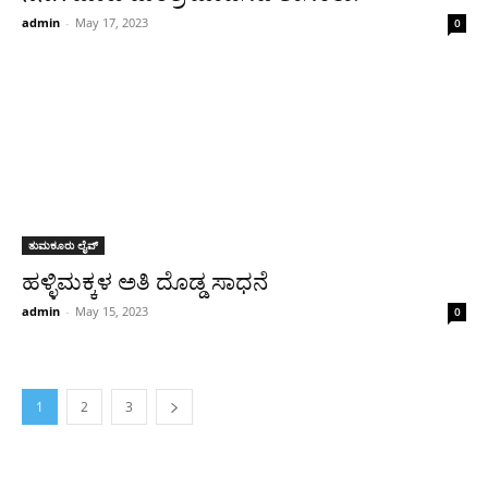
admin
-
May 17, 2023
0
ತುಮಕೂರು ಲೈವ್
ಹಳ್ಳಿ‌ಮಕ್ಕಳ ಅತಿ ದೊಡ್ಡ ಸಾಧನೆ
admin
-
May 15, 2023
0
1
2
3