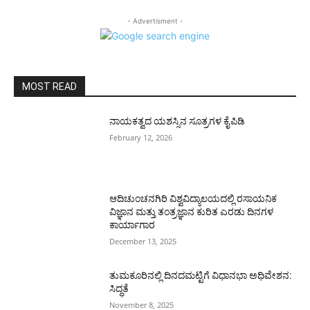
- Advertisment -
MOST READ
ನಾಯಕತ್ವದ ಯಶಸ್ಸಿನ ಸೂತ್ರಗಳ ಕೈಪಿಡಿ
February 12, 2026
ಆದಿಚುಂಚನಗಿರಿ ವಿಶ್ವವಿದ್ಯಾಲಯದಲ್ಲಿ ರಸಾಯನಿಕ
ವಿಜ್ಞಾನ ಮತ್ತು ತಂತ್ರಜ್ಞಾನ ಕುರಿತ ಎರಡು ದಿನಗಳ
ಕಾರ್ಯಾಗಾರ
December 13, 2025
ತುಮಕೂರಿನಲ್ಲಿ ದಿನದಮಟ್ಟಿಗೆ ವಿಧಾನಭಾ ಅಧಿವೇಶನ:
ಸಿದ್ಧತೆ
November 8, 2025