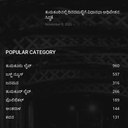
ತುಮಕೂರಿನಲ್ಲಿ ದಿನದಮಟ್ಟಿಗೆ ವಿಧಾನಭಾ ಅಧಿವೇಶನ:
ಸಿದ್ಧತೆ
November 8, 2025
POPULAR CATEGORY
ತುಮಕೂರು ಲೈವ್
960
ಜಸ್ಟ್ ನ್ಯೂಸ್
597
ಜನಮನ
316
ತುಮಕೂರ್ ಲೈವ್
266
ಪೊಲಿಟಿಕಲ್
189
ಅಂತರಾಳ
144
ಕವನ
131