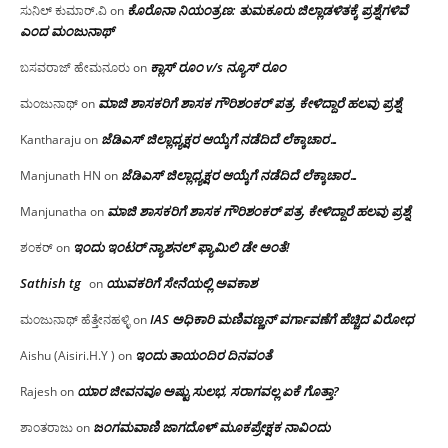
ಕೊರೊನಾ ನಿಯಂತ್ರಣ: ತುಮಕೂರು ಜಿಲ್ಲಾಡಳಿತಕ್ಕೆ ಪ್ರಶ್ನೆಗಳಿವೆ
ಸುನಿಲ್ ಕುಮಾರ್.ವಿ
on
ಎಂದ ಮಂಜು‌ನಾಥ್
ಕ್ಲಾಸ್ ರೂಂ v/s ನ್ಯೂಸ್ ರೂಂ
ಬಸವರಾಜ್ ಹೇಮನೂರು
on
ಮಾಜಿ ಶಾಸಕರಿಗೆ ಶಾಸಕ ಗೌರಿಶಂಕರ್ ಪತ್ರ, ಕೇಳಿದ್ದಾರೆ ಹಲವು ಪ್ರಶ್ನೆ
ಮಂಜುನಾಥ್
on
ಜೆಡಿಎಸ್ ಜಿಲ್ಲಾಧ್ಯಕ್ಷರ ಆಯ್ಕೆಗೆ ನಡೆದಿದೆ ಲೆಕ್ಕಾಚಾರ…
Kantharaju
on
ಜೆಡಿಎಸ್ ಜಿಲ್ಲಾಧ್ಯಕ್ಷರ ಆಯ್ಕೆಗೆ ನಡೆದಿದೆ ಲೆಕ್ಕಾಚಾರ…
Manjunath HN
on
ಮಾಜಿ ಶಾಸಕರಿಗೆ ಶಾಸಕ ಗೌರಿಶಂಕರ್ ಪತ್ರ, ಕೇಳಿದ್ದಾರೆ ಹಲವು ಪ್ರಶ್ನೆ
Manjunatha
on
ಇಂದು ಇಂಟರ್ ನ್ಯಾಶನಲ್ ಫ್ಯಾಮಿಲಿ ಡೇ ಅಂತೆ!
ಶಂಕರ್
on
Sathish tg
ಯುವಕರಿಗೆ ಸೇನೆಯಲ್ಲಿ ಅವಕಾಶ
on
IAS ಅಧಿಕಾರಿ ಮಣಿವಣ್ಣನ್ ವರ್ಗಾವಣೆಗೆ ಹೆಚ್ಚಿದ‌ ವಿರೋಧ
ಮಂಜುನಾಥ್ ಹೆತ್ತೇನಹಳ್ಳಿ
on
ಇಂದು ತಾಯಂದಿರ ದಿನವಂತೆ
Aishu (Aisiri.H.Y )
on
ಯಾರ ಜೀವನವೂ ಅಷ್ಟು ಸುಲಭ, ಸರಾಗವಲ್ಲ ಏಕೆ ಗೊತ್ತಾ?
Rajesh
on
ಜಂಗಮವಾಣಿ ಜಾಗದೊಳ್ ಮೂಕಪ್ರೇಕ್ಷಕ ನಾವಿಂದು
ಶಾಂತರಾಜು
on