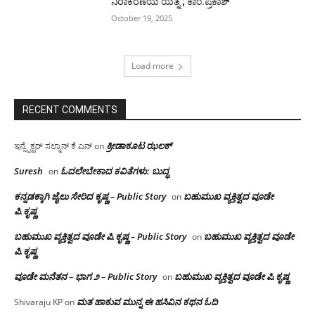
ನಿರಾಕರಣೆಯ ಯತ್ನ ; ಕಾಂ.ಪ್ರಕಾಶ್
October 19, 2025
Load more
RECENT COMMENTS
ಕ್ರೀಡಾಕೂಟ ಝಲಕ್
ಇನ್ಸ್ಪೆಕ್ಟರ್ ಸಲ್ಮಾನ್ ಕೆ ಎನ್
on
Suresh
ಓದಲೇಬೇಕಾದ‌ ಕವಿತೆಗಳು: ಬುದ್ಧ
on
ಕನ್ನಡಕ್ಕಾಗಿ ಜೈಲು ಸೇರಿದ ಕೃಷ್ಣ – Public Story
ಬಹುಮುಖ ವ್ಯಕ್ತಿತ್ವದ ವೂಡೇ
on
ಪಿ.ಕೃಷ್ಣ
ಬಹುಮುಖ ವ್ಯಕ್ತಿತ್ವದ ವೂಡೇ ಪಿ.ಕೃಷ್ಣ – Public Story
ಬಹುಮುಖ ವ್ಯಕ್ತಿತ್ವದ ವೂಡೇ
on
ಪಿ.ಕೃಷ್ಣ
ವೂಡೇ ಮನೆತನ – ಭಾಗ ೨ – Public Story
ಬಹುಮುಖ ವ್ಯಕ್ತಿತ್ವದ ವೂಡೇ ಪಿ.ಕೃಷ್ಣ
on
ಮತ ಹಾಕುವ ಮುನ್ನ ಈ ಹಸಿವಿನ ಕಥನ ಓದಿ
Shivaraju KP
on