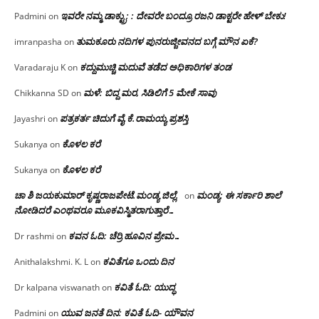
ಇವರೇ ನಮ್ಮ ಡಾಕ್ಟ್ರು; : ದೇವರೇ ಬಂದ್ರೂ ರಜನಿ ಡಾಕ್ಟರೇ ಹೇಳ್ ಬೇಕು!
Padmini
on
ತುಮಕೂರು ನದಿಗಳ ಪುನರುಜ್ಜೀವನದ ಬಗ್ಗೆ ಮೌನ ಏಕೆ?
imranpasha
on
ಕದ್ದುಮುಚ್ಚಿ ಮದುವೆ ತಡೆದ ಅಧಿಕಾರಿಗಳ ತಂಡ
Varadaraju K
on
ಮಳೆ: ಬಿದ್ದ ಮರ, ಸಿಡಿಲಿಗೆ 5 ಮೇಕೆ ಸಾವು
Chikkanna SD
on
ಪತ್ರಕರ್ತ ಚಿದುಗೆ ವೈ.ಕೆ.ರಾಮಯ್ಯ ಪ್ರಶಸ್ತಿ
Jayashri
on
ಕೊಳಲ ಕರೆ
Sukanya
on
ಕೊಳಲ ಕರೆ
Sukanya
on
ಚಾ ಶಿ ಜಯಕುಮಾರ್ ಕೃಷ್ಣರಾಜಪೇಟೆ.ಮಂಡ್ಯ ಜಿಲ್ಲೆ.
ಮಂಡ್ಯ: ಈ ಸರ್ಕಾರಿ ಶಾಲೆ
on
ನೋಡಿದರೆ ಎಂಥವರೂ ಮೂಕವಿಸ್ಮಿತರಾಗುತ್ತಾರೆ…
ಕವನ ಓದಿ: ಚೆರ್ರಿ ಹೂವಿನ ಪ್ರೇಮ…
Dr rashmi
on
ಕವಿತೆಗೂ ಒಂದು ದಿನ
Anithalakshmi. K. L
on
ಕವಿತೆ ಓದಿ: ಯುದ್ಧ
Dr kalpana viswanath
on
ಯುವ ಜನತೆ ದಿನ: ಕವಿತೆ ಓದಿ- ಯೌವನ
Padmini
on