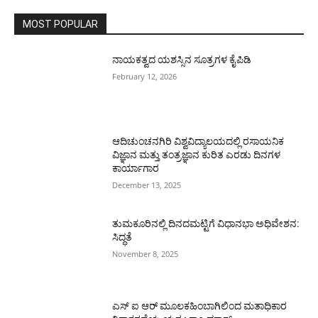
MOST POPULAR
ನಾಯಕತ್ವದ ಯಶಸ್ಸಿನ ಸೂತ್ರಗಳ ಕೈಪಿಡಿ
February 12, 2026
ಆದಿಚುಂಚನಗಿರಿ ವಿಶ್ವವಿದ್ಯಾಲಯದಲ್ಲಿ ರಸಾಯನಿಕ
ವಿಜ್ಞಾನ ಮತ್ತು ತಂತ್ರಜ್ಞಾನ ಕುರಿತ ಎರಡು ದಿನಗಳ
ಕಾರ್ಯಾಗಾರ
December 13, 2025
ತುಮಕೂರಿನಲ್ಲಿ ದಿನದಮಟ್ಟಿಗೆ ವಿಧಾನಭಾ ಅಧಿವೇಶನ:
ಸಿದ್ಧತೆ
November 8, 2025
ಎಸ್ ಐ ಆರ್ ಮೂಲಕಹಿಂಬಾಗಿಲಿಂದ ಮತಾಧಿಕಾರ