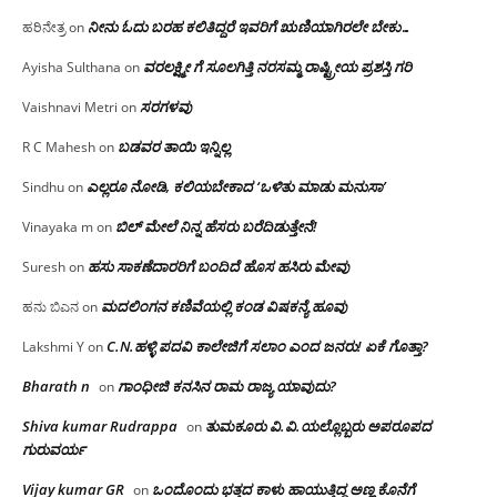
ನೀನು ಓದು ಬರಹ ಕಲಿತಿದ್ದರೆ ಇವರಿಗೆ ಋಣಿಯಾಗಿರಲೇ ಬೇಕು…
ಹರಿನೇತ್ರ
on
ವರಲಕ್ಷ್ಮೀ ಗೆ ಸೂಲಗಿತ್ತಿ ನರಸಮ್ಮ‌ ರಾಷ್ಟ್ರೀಯ ಪ್ರಶಸ್ತಿ ಗರಿ
Ayisha Sulthana
on
ಸರಗಳವು
Vaishnavi Metri
on
ಬಡವರ ತಾಯಿ ಇನ್ನಿಲ್ಲ
R C Mahesh
on
ಎಲ್ಲರೂ ನೋಡಿ, ಕಲಿಯಬೇಕಾದ ‘ಒಳಿತು ಮಾಡು ಮನುಸಾ’
Sindhu
on
ಬಿಲ್ ಮೇಲೆ ನಿನ್ನ ಹೆಸರು ಬರೆದಿಡುತ್ತೇನೆ!
Vinayaka m
on
ಹಸು ಸಾಕಣೆದಾರರಿಗೆ ಬಂದಿದೆ ಹೊಸ ಹಸಿರು ಮೇವು
Suresh
on
ಮದಲಿಂಗನ ಕಣಿವೆಯಲ್ಲಿ ಕಂಡ ವಿಷಕನ್ಯೆ ಹೂವು
ಹನು ಬಿಎನ
on
C.N.ಹಳ್ಳಿ ಪದವಿ ಕಾಲೇಜಿಗೆ ಸಲಾಂ‌ ಎಂದ ಜನರು! ಏಕೆ ಗೊತ್ತಾ?
Lakshmi Y
on
Bharath n
ಗಾಂಧೀಜಿ ಕನಸಿನ ರಾಮ ರಾಜ್ಯ ಯಾವುದು?
on
Shiva kumar Rudrappa
ತುಮಕೂರು‌ ವಿ.ವಿ.ಯಲ್ಲೊಬ್ಬರು ಅಪರೂಪದ
on
ಗುರುವರ್ಯ
Vijay kumar GR
ಒಂದೊಂದು ಭತ್ತದ ಕಾಳು ಹಾಯುತ್ತಿದ್ದ ಅಣ್ಣ ಕೊನೆಗೆ
on