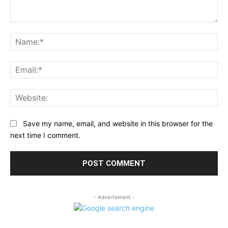
Comment:
Na
Ema
Web
Save my name, email, and website in this browser for the
next time I comment.
- Advertisment -