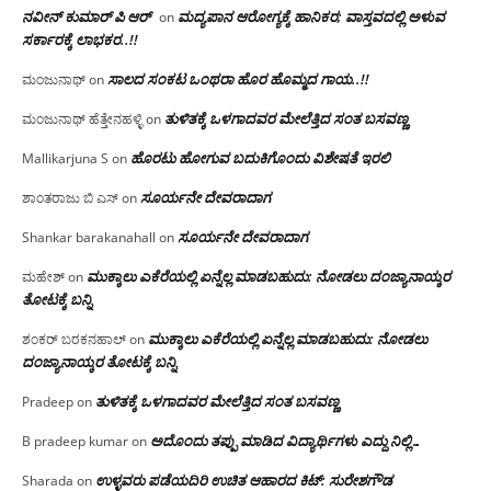
ನವೀನ್ ಕುಮಾರ್ ಪಿ ಆರ್
ಮದ್ಯಪಾನ ಆರೋಗ್ಯಕ್ಕೆ ಹಾನಿಕರ; ವಾಸ್ತವದಲ್ಲಿ ಅಳುವ
on
ಸರ್ಕಾರಕ್ಕೆ ಲಾಭಕರ..!!
ಸಾಲದ ಸಂಕಟ ಒಂಥರಾ ಹೊರ ಹೊಮ್ಮದ ಗಾಯ..!!
ಮಂಜುನಾಥ್
on
ತುಳಿತಕ್ಕೆ ಒಳಗಾದವರ ಮೇಲೆತ್ತಿದ ಸಂತ ಬಸವಣ್ಣ
ಮಂಜುನಾಥ್ ಹೆತ್ತೇನಹಳ್ಳಿ
on
ಹೊರಟು ಹೋಗುವ ಬದುಕಿಗೊಂದು ವಿಶೇಷತೆ ಇರಲಿ
Mallikarjuna S
on
ಸೂರ್ಯನೇ ದೇವರಾದಾಗ
ಶಾಂತರಾಜು ಬಿ ಎಸ್
on
ಸೂರ್ಯನೇ ದೇವರಾದಾಗ
Shankar barakanahall
on
ಮುಕ್ಕಾಲು ಎಕೆರೆಯಲ್ಲಿ ಏನ್ನೆಲ್ಲ‌ ಮಾಡಬಹುದು: ನೋಡಲು ದಂಜ್ಯಾನಾಯ್ಕರ
ಮಹೇಶ್
on
ತೋಟಕ್ಕೆ ಬನ್ನಿ
ಮುಕ್ಕಾಲು ಎಕೆರೆಯಲ್ಲಿ ಏನ್ನೆಲ್ಲ‌ ಮಾಡಬಹುದು: ನೋಡಲು
ಶಂಕರ್ ಬರಕನಹಾಲ್
on
ದಂಜ್ಯಾನಾಯ್ಕರ ತೋಟಕ್ಕೆ ಬನ್ನಿ
ತುಳಿತಕ್ಕೆ ಒಳಗಾದವರ ಮೇಲೆತ್ತಿದ ಸಂತ ಬಸವಣ್ಣ
Pradeep
on
ಅದೊಂದು ತಪ್ಪು ಮಾಡಿದ ವಿದ್ಯಾರ್ಥಿಗಳು ಎದ್ದು ನಿಲ್ಲಿ…
B pradeep kumar
on
ಉಳ್ಳವರು ಪಡೆಯದಿರಿ ಉಚಿತ ಆಹಾರದ ಕಿಟ್: ಸುರೇಶಗೌಡ
Sharada
on