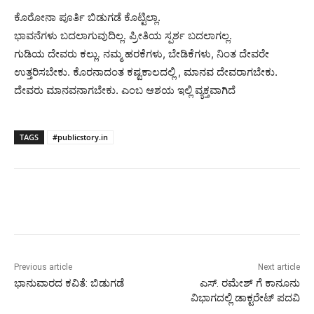
ಕೊರೋನಾ ಪೂರ್ತಿ ಬಿಡುಗಡೆ ಕೊಟ್ಟಿಲ್ಲಾ.
ಭಾವನೆಗಳು ಬದಲಾಗುವುದಿಲ್ಲ. ಪ್ರೀತಿಯ ಸ್ಪರ್ಶ ಬದಲಾಗಲ್ಲ.
ಗುಡಿಯ ದೇವರು ಕಲ್ಲು. ನಮ್ಮ ಹರಕೆಗಳು, ಬೇಡಿಕೆಗಳು, ನಿಂತ ದೇವರೇ
ಉತ್ತರಿಸಬೇಕು. ಕೊರನಾದಂತ ಕಷ್ಟಕಾಲದಲ್ಲಿ , ಮಾನವ ದೇವರಾಗಬೇಕು.
ದೇವರು ಮಾನವನಾಗಬೇಕು. ಎಂಬ ಆಶಯ ಇಲ್ಲಿ ವ್ಯಕ್ತವಾಗಿದೆ
TAGS
#publicstory.in
Previous article
Next article
ಭಾನುವಾರದ ಕವಿತೆ: ಬಿಡುಗಡೆ
ಎಸ್. ರಮೇಶ್ ಗೆ ಕಾನೂನು
ವಿಭಾಗದಲ್ಲಿ ಡಾಕ್ಟರೇಟ್ ಪದವಿ