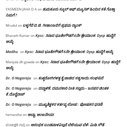
ತುಮಕೂರು ಸ್ಕೂಲ್ ಆಫ್ ಮ್ಯೂಸಿಕ್ ಹಿಂದಿನ ಕತೆ ಗೊತ್ತಾ
YASMEEN JAHA D A
on
ನಿಮಗೆ ?
ಬಳ್ಳಗೆರೆ ಬಿ.ಜಿ. ಗೀತಾಂಜಲಿಗೆ ಪ್ರಥಮ ರ‌್ಯಾಂಕ್
Mrudul
on
Kpsc: ಸಿರಾದ ಭೂತೇಗೌಡಗೆ 6ನೇ ಶ್ರೇಯಾಂಕ: Dysp ಹುದ್ದೆಗೆ
Bharath Kumar
on
ಆಯ್ಕೆ
Madhu
Kpsc: ಸಿರಾದ ಭೂತೇಗೌಡಗೆ 6ನೇ ಶ್ರೇಯಾಂಕ: Dysp ಹುದ್ದೆಗೆ ಆಯ್ಕೆ
on
Kpsc: ಸಿರಾದ ಭೂತೇಗೌಡಗೆ 6ನೇ ಶ್ರೇಯಾಂಕ: Dysp ಹುದ್ದೆಗೆ
Manjula dh gowda
on
ಆಯ್ಕೆ
Dr. O Nagaraju
ಕುಷ್ಠರೋಗಿಗಳತ್ತ ಕೈ ಚಾಚಿದ ಸತ್ಯಸಾಯಿ ಸಂಘಟನೆ
on
Dr. O Nagaraju
ದಬ್ಬಾಳಿಕೆ, ದಮನಕಾರಿ ನೀತಿ ಸಲ್ಲದು – ಜನಪರ ಚಿಂತಕ
on
ಕೆ.ದೊರೈರಾಜ್
Dr. O Nagaraju
ಮುಖ್ಯಶಿಕ್ಷಕರ ಕರ್ತವ್ಯ ಲೋಪ : ಪೋಷಕರ ಧರಣಿ
on
ಅಬ್ಬಾ, ಆಂಜನೇಯ!
hemantha
on
ಆರಂಭಿಕ ಬಂಡವಾಳವಿಲ್ಲದೆ ಬೆಳೆಯುವ ಬೆಳೆ- ಮಿಡಿ ಸೌತೆ
ಪಂಚಾಕ್ಷರಿ ಗುಬ್ಬಿ
on