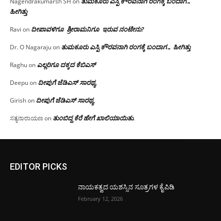
ತುಮಕೂರು ಎಸ್ಪಿ ಕೌರವನಾಗಿ ರಂಗಕ್ಕೆ ಬಂದಾಗ…
Nagendrakumarsh SH
on
ಹೀಗಿತ್ತು
ದೀಪಾವಳಿಗೂ ಶ್ರೀರಾಮನಿಗೂ ಇರುವ ನಂಟೇನು?
Ravi
on
ತುಮಕೂರು ಎಸ್ಪಿ ಕೌರವನಾಗಿ ರಂಗಕ್ಕೆ ಬಂದಾಗ… ಹೀಗಿತ್ತು
Dr. O Nagaraju
on
ಎಲ್ಲರಿಗೂ ದಕ್ಕದ ಕೆಬಿಎಸ್
Raghu
on
ದೀಪುಗೆ ಜೆಡಿಎಸ್ ಸಾರಥ್ಯ
Deepu
on
ದೀಪುಗೆ ಜೆಡಿಎಸ್ ಸಾರಥ್ಯ
Girish
on
ತುಂಬಿದ್ದ ಕೆರೆ ಹೇಗೆ ಖಾಲಿಯಾಯಿತು.
ಸತ್ಯನಾರಾಯಣ
on
EDITOR PICKS
ನಾಯಕತ್ವದ ಯಶಸ್ಸಿನ ಸೂತ್ರಗಳ ಕೈಪಿಡಿ
February 12, 2026