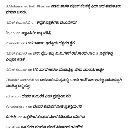
ಮಾಜಿ ಶಾಸಕ ರಫೀಕ್ ಕೆಲಸಕ್ಕೆ ಫಿದಾ ಆದ ತುಮಕೂರು
B.Mohammed Raffi Khan
on
ನಗರದ ಜನರು…
ಕನ್ನಡ ಪತ್ರಿಕೆಗಳು ಮುಂದೇನು?
ಸುನಿಲ್ ಕುಮಾರ್.ವಿ
on
ಅಜ್ಞಾತಿಗಳ ಆತ್ಮ ಚರಿತ್ರೆ
Rajani
on
LockDown: ಇಲ್ನೋಡಿ ಹಳ್ಳಿಗರ ಶೈಲಿ..
Praneeth
on
ಬಸ್, ರೈಲು ಇಲ್ಲ; ವಿ.ವಿ.ಗಳಿಗೆ ರಜೆ ಸಾರಿದ UGC, 9 ಜಿಲ್ಲೆಗಳಲ್ಲಿ
ಸುನಿಲ್ ಕುಮಾರ್
on
ಎಲ್ಲವೂ ಕಡಿತ
LIC ಖಾಸಗೀಕರಣ ಮಾಡುತ್ತಿಲ್ಲ, ಷೇರು ಮಾರಾಟ ಅಷ್ಟೇ
ಸುನಿಲ್ ಕುಮಾರ್
on
ಬಡಪಾಯಿ ಮಿತ್ರನನ್ನು ಒಂದು ಗಂಟೆ ಕಾಲ ಅರಣ್ಯ ಸಚಿವರನ್ನಾಗಿ
Chandrakanthavh
on
ಮಾಡಿದ್ದ ಚನ್ನಿಗಪ್ಪ!
ದೇವರ ಕುದುರೆಗೆ ವೀಚಿ ಪ್ರಶಸ್ತಿಯ ಗರಿ
admin
on
ದೇವರ ಕುದುರೆಗೆ ವೀಚಿ ಪ್ರಶಸ್ತಿಯ ಗರಿ
Varadendra k
on
Girish
ಒಕ್ಕಲಿಗರ ಸಂಘದ ಮೇಲೆ ಕಿಡಿಕಾರಿದ ರವಿಗೌಡ
on
ಒಕ್ಕಲಿಗರ ಸಂಘದ ಮೇಲೆ ಕಿಡಿಕಾರಿದ ರವಿಗೌಡ
Girish
on