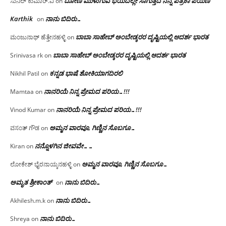
ದೋಣಿ ಮುಳುಗುವ ಭಯದಲ್ಲೇ ಸಾಗುತ್ತಿದೆ ನನ್ನ ಪತ್ರಿಕಾ ಪಯಣ
ಸುನಿಲ್ ಕುಮಾರ್.ವಿ
on
Karthik
ನಾನು ಬಿದಿರು…
on
ಬಾಬಾ ಸಾಹೇಬ್ ಅಂಬೇಡ್ಕರರ ದೃಷ್ಟಿಯಲ್ಲಿ ಆದರ್ಶ ಭಾರತ
ಮಂಜುನಾಥ್ ಹೆತ್ತೇನಹಳ್ಳಿ
on
ಬಾಬಾ ಸಾಹೇಬ್ ಅಂಬೇಡ್ಕರರ ದೃಷ್ಟಿಯಲ್ಲಿ ಆದರ್ಶ ಭಾರತ
Srinivasa rk
on
ಕನ್ನಡ ಭಾಷೆ ಶೋಕಿಯಾಗದಿರಲಿ
Nikhil Patil
on
ನಾನರಿಯೆ ನಿನ್ನ ಪ್ರೇಮದ ಪರಿಯ…!!!
Mamtaa
on
ನಾನರಿಯೆ ನಿನ್ನ ಪ್ರೇಮದ ಪರಿಯ…!!!
Vinod Kumar
on
ಅಮ್ಮನ ವಾರವೂ, ಗಿಣ್ಣಿನ ಸೊಬಗೂ…
ವಸಂತ್ ಗೌಡ
on
ನನ್ನೊಳಗಿನ ಜೀವವೇ……
Kiran
on
ಅಮ್ಮನ ವಾರವೂ, ಗಿಣ್ಣಿನ ಸೊಬಗೂ…
ಲೋಕೇಶ್ ಭೈರನಾಯ್ಕನಹಳ್ಳಿ
on
ಅಮೃತ ಶ್ರೀಕಾಂತ್
ನಾನು ಬಿದಿರು…
on
ನಾನು ಬಿದಿರು…
Akhilesh.m.k
on
ನಾನು ಬಿದಿರು…
Shreya
on