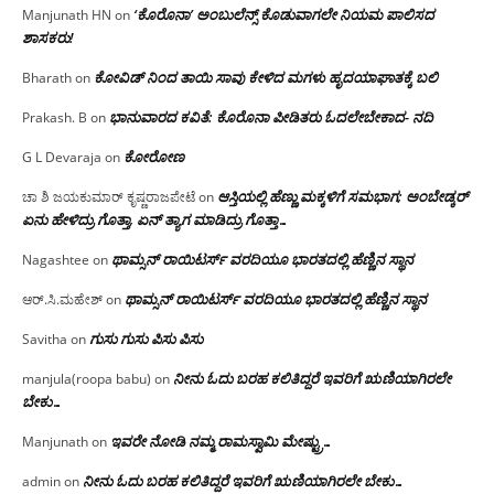
‘ಕೊರೊನಾ’ ಅಂಬುಲೆನ್ಸ್ ಕೊಡುವಾಗಲೇ ನಿಯಮ ಪಾಲಿಸದ
Manjunath HN
on
ಶಾಸಕರು!
ಕೋವಿಡ್ ನಿಂದ ತಾಯಿ ಸಾವು ಕೇಳಿದ ಮಗಳು ಹೃದಯಾಘಾತಕ್ಕೆ ಬಲಿ
Bharath
on
ಭಾನುವಾರದ ಕವಿತೆ: ಕೊರೊನಾ ಪೀಡಿತರು ಓದಲೇಬೇಕಾದ- ನದಿ
Prakash. B
on
ಕೋರೋಣ
G L Devaraja
on
ಆಸ್ತಿಯಲ್ಲಿ ಹೆಣ್ಣು ಮಕ್ಕಳಿಗೆ ಸಮಭಾಗ; ಅಂಬೇಡ್ಕರ್
ಚಾ ಶಿ ಜಯಕುಮಾರ್ ಕೃಷ್ಣರಾಜಪೇಟೆ
on
ಏನು ಹೇಳಿದ್ರು ಗೊತ್ತಾ, ಏನ್ ತ್ಯಾಗ ಮಾಡಿದ್ರು ಗೊತ್ತಾ…
ಥಾಮ್ಸನ್ ರಾಯಿಟರ್ಸ್ ವರದಿಯೂ ಭಾರತದಲ್ಲಿ ಹೆಣ್ಣಿನ ಸ್ಥಾನ‌
Nagashtee
on
ಥಾಮ್ಸನ್ ರಾಯಿಟರ್ಸ್ ವರದಿಯೂ ಭಾರತದಲ್ಲಿ ಹೆಣ್ಣಿನ ಸ್ಥಾನ‌
ಆರ್.ಸಿ.ಮಹೇಶ್
on
ಗುಸು ಗುಸು ಪಿಸು ಪಿಸು
Savitha
on
ನೀನು ಓದು ಬರಹ ಕಲಿತಿದ್ದರೆ ಇವರಿಗೆ ಋಣಿಯಾಗಿರಲೇ
manjula(roopa babu)
on
ಬೇಕು…
ಇವರೇ‌ ನೋಡಿ‌ ನಮ್ಮ‌ ರಾಮಸ್ವಾಮಿ ಮೇಷ್ಟ್ರು…
Manjunath
on
ನೀನು ಓದು ಬರಹ ಕಲಿತಿದ್ದರೆ ಇವರಿಗೆ ಋಣಿಯಾಗಿರಲೇ ಬೇಕು…
admin
on