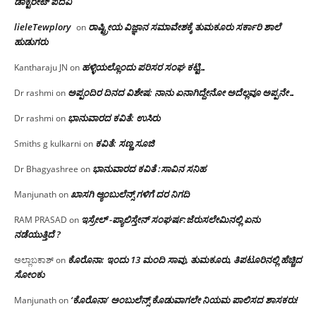
ಡಾಕ್ಟರೇಟ್ ಪದವಿ
lieleTewplory
ರಾಷ್ಟ್ರೀಯ ವಿಜ್ಞಾನ ಸಮಾವೇಶಕ್ಕೆ‌ ತುಮಕೂರು ಸರ್ಕಾರಿ ಶಾಲೆ
on
ಹುಡುಗರು
ಹಳ್ಳಿಯಲ್ಲೊಂದು ಪರಿಸರ ಸಂಘ ಕಟ್ಟಿ…
Kantharaju JN
on
ಅಪ್ಪಂದಿರ ದಿನದ ವಿಶೇಷ: ನಾನು ಏನಾಗಿದ್ದೇನೋ‌ ಅದೆಲ್ಲವೂ ಅಪ್ಪನೇ…
Dr rashmi
on
ಭಾನುವಾರದ ಕವಿತೆ: ಉಸಿರು
Dr rashmi
on
ಕವಿತೆ: ಸಣ್ಣ ಸೂಜಿ
Smiths g kulkarni
on
ಭಾನುವಾರದ ಕವಿತೆ :ಸಾವಿನ ಸನಿಹ
Dr Bhagyashree
on
ಖಾಸಗಿ ಆ್ಯಂಬುಲೆನ್ಸ್ ಗಳಿಗೆ ದರ ನಿಗದಿ
Manjunath
on
ಇಸ್ರೇಲ್ -ಪ್ಯಾಲಿಸ್ತೇನ್ ಸಂಘರ್ಷ:ಜೆರುಸಲೇಮಿನಲ್ಲಿ ಏನು
RAM PRASAD
on
ನಡೆಯುತ್ತಿದೆ ?
ಕೊರೊನಾ: ಇಂದು 13 ಮಂದಿ ಸಾವು, ತುಮಕೂರು, ತಿಪಟೂರಿನಲ್ಲಿ ಹೆಚ್ಚಿದ
ಅಲ್ಲಾಬಕಾಶ್
on
ಸೋಂಕು
‘ಕೊರೊನಾ’ ಅಂಬುಲೆನ್ಸ್ ಕೊಡುವಾಗಲೇ ನಿಯಮ ಪಾಲಿಸದ ಶಾಸಕರು!
Manjunath
on