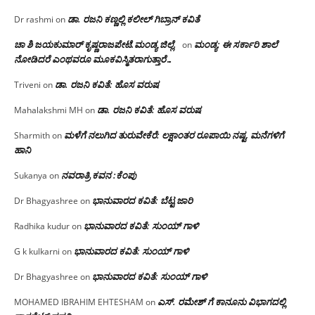
ಡಾ. ರಜನಿ‌ ಕಣ್ಣಲ್ಲಿ ಕಲೀಲ್ ಗಿಬ್ರಾನ್ ಕವಿತೆ
Dr rashmi
on
ಚಾ ಶಿ ಜಯಕುಮಾರ್ ಕೃಷ್ಣರಾಜಪೇಟೆ.ಮಂಡ್ಯ ಜಿಲ್ಲೆ.
ಮಂಡ್ಯ: ಈ ಸರ್ಕಾರಿ ಶಾಲೆ
on
ನೋಡಿದರೆ ಎಂಥವರೂ ಮೂಕವಿಸ್ಮಿತರಾಗುತ್ತಾರೆ…
ಡಾ. ರಜನಿ ಕವಿತೆ: ಹೊಸ ವರುಷ
Triveni
on
ಡಾ. ರಜನಿ ಕವಿತೆ: ಹೊಸ ವರುಷ
Mahalakshmi MH
on
ಮಳೆಗೆ ನಲುಗಿದ ತುರುವೇಕೆರೆ: ಲಕ್ಷಾಂತರ ರೂಪಾಯಿ ನಷ್ಟ, ಮನೆಗಳಿಗೆ
Sharmith
on
ಹಾನಿ
ನವರಾತ್ರಿ ಕವನ :ಕೆಂಪು
Sukanya
on
ಭಾನುವಾರದ ಕವಿತೆ: ಬೆಟ್ಟ ಜಾರಿ
Dr Bhagyashree
on
ಭಾನುವಾರದ ಕವಿತೆ: ಸುಂಯ್ ಗಾಳಿ
Radhika kudur
on
ಭಾನುವಾರದ ಕವಿತೆ: ಸುಂಯ್ ಗಾಳಿ
G k kulkarni
on
ಭಾನುವಾರದ ಕವಿತೆ: ಸುಂಯ್ ಗಾಳಿ
Dr Bhagyashree
on
ಎಸ್. ರಮೇಶ್ ಗೆ ಕಾನೂನು ವಿಭಾಗದಲ್ಲಿ
MOHAMED IBRAHIM EHTESHAM
on