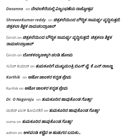
Dasanna
ದೇವಲಕೆರೆಯಲ್ಲಿ ವಿಜೃಂಭಣೆಯ ರಾಜ್ಯೋತ್ಸವ
on
ShravanKumar reddy
ಚಿತ್ರಕಲೆಯಿಂದ ಬೌದ್ಧಿಕ ಸಾಮರ್ಥ್ಯ ವೃದ್ಧಿಸುತ್ತದೆ;
on
ಚಿತ್ರಕಲಾ ಶಿಕ್ಷಕ ರಾಮಚಂದ್ರಾಚಾರ್
ಚಿತ್ರಕಲೆಯಿಂದ ಬೌದ್ಧಿಕ ಸಾಮರ್ಥ್ಯ ವೃದ್ಧಿಸುತ್ತದೆ; ಚಿತ್ರಕಲಾ ಶಿಕ್ಷಕ
Girish
on
ರಾಮಚಂದ್ರಾಚಾರ್
ಲೋಕಕಲ್ಯಾಣಕ್ಕಾಗಿ ಚಂಡಿ ಹೋಮ
Girish
on
ತುಮಕೂರಿಗೆ ಮುಖ್ಯಮಂತ್ರಿ ಬಿಎಸ್ ವೈ: ಕೆ.ಎನ್.ರಾಜಣ್ಣ
ಸುನಿಲ್ ಕುಮಾರ್
on
Karthik
ಆಟೋ ಚಾಲಕರ ಕನ್ನಡ ಪ್ರೇಮ
on
ಆಟೋ ಚಾಲಕರ ಕನ್ನಡ ಪ್ರೇಮ
Karthik
on
Dr. O Nagaraju
ತುಮಕೂರಿನ ಹಾವುಕೊಂಡ ಗೊತ್ತಾ?
on
ತುಮಕೂರಿನ ಹಾವುಕೊಂಡ ಗೊತ್ತಾ?
ವಾಜಿದ್ ಖಾನ್ ತೋವಿನಕೆರೆ
on
ತುಮಕೂರಿನ ಹಾವುಕೊಂಡ ಗೊತ್ತಾ?
suma
on
ಅಳವಂಡಿ ಕಟ್ಟಿದ ಆ ಹುಡುಗನ ಬದುಕು…
admin
on