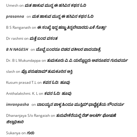
ಮತ ಹಾಕುವ ಮುನ್ನ ಈ ಹಸಿವಿನ ಕಥನ ಓದಿ
Umesh
on
prasanna
ಮತ ಹಾಕುವ ಮುನ್ನ ಈ ಹಸಿವಿನ ಕಥನ ಓದಿ
on
ಈ ಸಂಖ್ಯೆ ಇದ್ದ ಹಣ್ಣು ತಿನ್ನಲೇಬಾರದು ಏಕೆ ಗೊತ್ತಾ?
B S Ranganath
on
ಮತ್ತೆ ಬಂದ ವಸಂತ
Dr rashmi
on
B N NAGESH
ಬೊಬ್ಬೆ ಬಂದರೂ ಬಿಡದ ವಕೀಲರ ಪಾದಯಾತ್ರೆ
on
ತುಮಕೂರು‌ ವಿ.ವಿ.ಯಲ್ಲೊಬ್ಬರು ಅಪರೂಪದ ಗುರುವರ್ಯ
Dr. B L Mukundappa
on
ಪ್ರೊ.ಪರುಷರಾಮ್ ತುಮಕೂರಿನ ಆಸ್ತಿ
slash
on
ಕವನ ಓದಿ: ಹೂವು
Kusum prasad T.L
on
ಕವನ ಓದಿ: ಹೂವು
Anithalakshmi. K. L
on
imranpasha
ಬಾಬಯ್ಯನ ಪಾಳ್ಯ ಹಿಂದೂ ಮುಸ್ಲಿಮ್ ಭಾವೈಕ್ಯತೆಯ ಸೌಂದರ್ಯ
on
ತುರುವೇಕೆರೆಯಲ್ಲಿ ರೆಡ್ ಅಲರ್ಟ್ ಘೋಷಣೆ:
Dhananjaya S/o Rangaiah
on
ಜಿಲ್ಲಾಧಿಕಾರಿ
ಗುರು
Sukanya
on