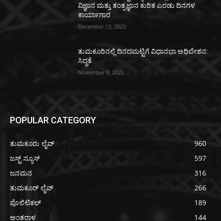
ವಿಜ್ಞಾನ ಮತ್ತು ತಂತ್ರಜ್ಞಾನ ಕುರಿತ ಎರಡು ದಿನಗಳ
ಕಾರ್ಯಾಗಾರ
December 13, 2025
ತುಮಕೂರಿನಲ್ಲಿ ದಿನದಮಟ್ಟಿಗೆ ವಿಧಾನಭಾ ಅಧಿವೇಶನ:
ಸಿದ್ಧತೆ
November 8, 2025
POPULAR CATEGORY
ತುಮಕೂರು ಲೈವ್
960
ಜಸ್ಟ್ ನ್ಯೂಸ್
597
ಜನಮನ
316
ತುಮಕೂರ್ ಲೈವ್
266
ಪೊಲಿಟಿಕಲ್
189
ಅಂತರಾಳ
144