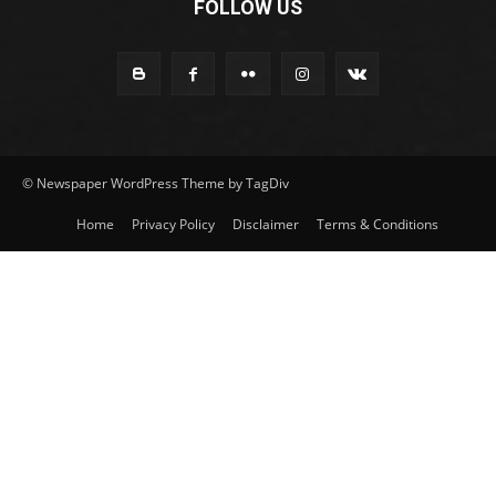
FOLLOW US
© Newspaper WordPress Theme by TagDiv
Home
Privacy Policy
Disclaimer
Terms & Conditions