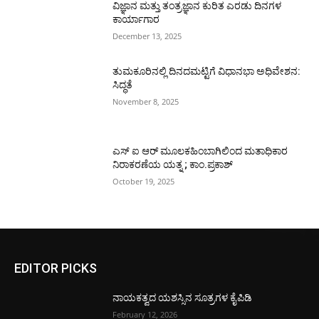
ವಿಜ್ಞಾನ ಮತ್ತು ತಂತ್ರಜ್ಞಾನ ಕುರಿತ ಎರಡು ದಿನಗಳ
ಕಾರ್ಯಾಗಾರ
December 13, 2025
ತುಮಕೂರಿನಲ್ಲಿ ದಿನದಮಟ್ಟಿಗೆ ವಿಧಾನಭಾ ಅಧಿವೇಶನ:
ಸಿದ್ಧತೆ
November 8, 2025
ಎಸ್ ಐ ಆರ್ ಮೂಲಕಹಿಂಬಾಗಿಲಿಂದ ಮತಾಧಿಕಾರ
ನಿರಾಕರಣೆಯ ಯತ್ನ ; ಕಾಂ.ಪ್ರಕಾಶ್
October 19, 2025
EDITOR PICKS
ನಾಯಕತ್ವದ ಯಶಸ್ಸಿನ ಸೂತ್ರಗಳ ಕೈಪಿಡಿ
February 12, 2026