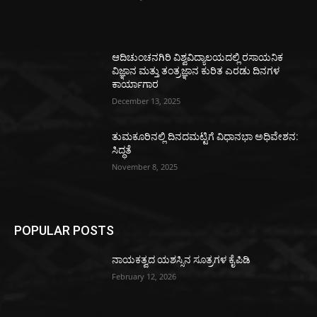
ಆದಿಚುಂಚನಗಿರಿ ವಿಶ್ವವಿದ್ಯಾಲಯದಲ್ಲಿ ರಸಾಯನಿಕ
ವಿಜ್ಞಾನ ಮತ್ತು ತಂತ್ರಜ್ಞಾನ ಕುರಿತ ಎರಡು ದಿನಗಳ
ಕಾರ್ಯಾಗಾರ
December 13, 2025
ತುಮಕೂರಿನಲ್ಲಿ ದಿನದಮಟ್ಟಿಗೆ ವಿಧಾನಭಾ ಅಧಿವೇಶನ:
ಸಿದ್ಧತೆ
November 8, 2025
POPULAR POSTS
ನಾಯಕತ್ವದ ಯಶಸ್ಸಿನ ಸೂತ್ರಗಳ ಕೈಪಿಡಿ
February 12, 2026