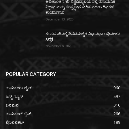
ಆದಿಚುಂಚನಗಿರಿ ವಿಶ್ವವಿದ್ಯಾಲಯದಲ್ಲಿ ರಸಾಯನಿಕ
ವಿಜ್ಞಾನ ಮತ್ತು ತಂತ್ರಜ್ಞಾನ ಕುರಿತ ಎರಡು ದಿನಗಳ
ಕಾರ್ಯಾಗಾರ
December 13, 2025
ತುಮಕೂರಿನಲ್ಲಿ ದಿನದಮಟ್ಟಿಗೆ ವಿಧಾನಭಾ ಅಧಿವೇಶನ:
ಸಿದ್ಧತೆ
November 8, 2025
POPULAR CATEGORY
ತುಮಕೂರು ಲೈವ್
960
ಜಸ್ಟ್ ನ್ಯೂಸ್
597
ಜನಮನ
316
ತುಮಕೂರ್ ಲೈವ್
266
ಪೊಲಿಟಿಕಲ್
189