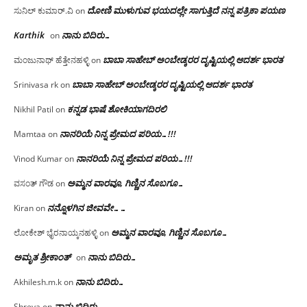
ದೋಣಿ ಮುಳುಗುವ ಭಯದಲ್ಲೇ ಸಾಗುತ್ತಿದೆ ನನ್ನ ಪತ್ರಿಕಾ ಪಯಣ
ಸುನಿಲ್ ಕುಮಾರ್.ವಿ
on
Karthik
ನಾನು ಬಿದಿರು…
on
ಬಾಬಾ ಸಾಹೇಬ್ ಅಂಬೇಡ್ಕರರ ದೃಷ್ಟಿಯಲ್ಲಿ ಆದರ್ಶ ಭಾರತ
ಮಂಜುನಾಥ್ ಹೆತ್ತೇನಹಳ್ಳಿ
on
ಬಾಬಾ ಸಾಹೇಬ್ ಅಂಬೇಡ್ಕರರ ದೃಷ್ಟಿಯಲ್ಲಿ ಆದರ್ಶ ಭಾರತ
Srinivasa rk
on
ಕನ್ನಡ ಭಾಷೆ ಶೋಕಿಯಾಗದಿರಲಿ
Nikhil Patil
on
ನಾನರಿಯೆ ನಿನ್ನ ಪ್ರೇಮದ ಪರಿಯ…!!!
Mamtaa
on
ನಾನರಿಯೆ ನಿನ್ನ ಪ್ರೇಮದ ಪರಿಯ…!!!
Vinod Kumar
on
ಅಮ್ಮನ ವಾರವೂ, ಗಿಣ್ಣಿನ ಸೊಬಗೂ…
ವಸಂತ್ ಗೌಡ
on
ನನ್ನೊಳಗಿನ ಜೀವವೇ……
Kiran
on
ಅಮ್ಮನ ವಾರವೂ, ಗಿಣ್ಣಿನ ಸೊಬಗೂ…
ಲೋಕೇಶ್ ಭೈರನಾಯ್ಕನಹಳ್ಳಿ
on
ಅಮೃತ ಶ್ರೀಕಾಂತ್
ನಾನು ಬಿದಿರು…
on
ನಾನು ಬಿದಿರು…
Akhilesh.m.k
on
ನಾನು ಬಿದಿರು…
Shreya
on