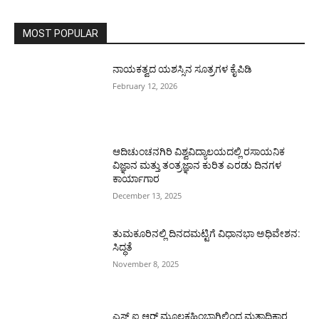
MOST POPULAR
ನಾಯಕತ್ವದ ಯಶಸ್ಸಿನ ಸೂತ್ರಗಳ ಕೈಪಿಡಿ
February 12, 2026
ಆದಿಚುಂಚನಗಿರಿ ವಿಶ್ವವಿದ್ಯಾಲಯದಲ್ಲಿ ರಸಾಯನಿಕ
ವಿಜ್ಞಾನ ಮತ್ತು ತಂತ್ರಜ್ಞಾನ ಕುರಿತ ಎರಡು ದಿನಗಳ
ಕಾರ್ಯಾಗಾರ
December 13, 2025
ತುಮಕೂರಿನಲ್ಲಿ ದಿನದಮಟ್ಟಿಗೆ ವಿಧಾನಭಾ ಅಧಿವೇಶನ:
ಸಿದ್ಧತೆ
November 8, 2025
ಎಸ್ ಐ ಆರ್ ಮೂಲಕಹಿಂಬಾಗಿಲಿಂದ ಮತಾಧಿಕಾರ