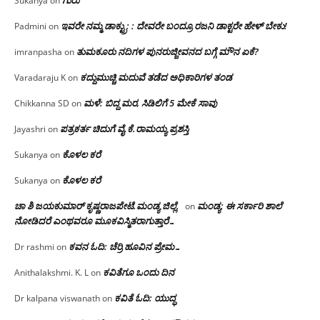
Sukanya
on
ಇವರೇ ನಮ್ಮ ಡಾಕ್ಟ್ರು; : ದೇವರೇ ಬಂದ್ರೂ ರಜನಿ ಡಾಕ್ಟರೇ ಹೇಳ್ ಬೇಕು!
Padmini
on
ತುಮಕೂರು ನದಿಗಳ ಪುನರುಜ್ಜೀವನದ ಬಗ್ಗೆ ಮೌನ ಏಕೆ?
imranpasha
on
ಕದ್ದುಮುಚ್ಚಿ ಮದುವೆ ತಡೆದ ಅಧಿಕಾರಿಗಳ ತಂಡ
Varadaraju K
on
ಮಳೆ: ಬಿದ್ದ ಮರ, ಸಿಡಿಲಿಗೆ 5 ಮೇಕೆ ಸಾವು
Chikkanna SD
on
ಪತ್ರಕರ್ತ ಚಿದುಗೆ ವೈ.ಕೆ.ರಾಮಯ್ಯ ಪ್ರಶಸ್ತಿ
Jayashri
on
ಕೊಳಲ ಕರೆ
Sukanya
on
ಕೊಳಲ ಕರೆ
Sukanya
on
ಚಾ ಶಿ ಜಯಕುಮಾರ್ ಕೃಷ್ಣರಾಜಪೇಟೆ.ಮಂಡ್ಯ ಜಿಲ್ಲೆ.
ಮಂಡ್ಯ: ಈ ಸರ್ಕಾರಿ ಶಾಲೆ
on
ನೋಡಿದರೆ ಎಂಥವರೂ ಮೂಕವಿಸ್ಮಿತರಾಗುತ್ತಾರೆ…
ಕವನ ಓದಿ: ಚೆರ್ರಿ ಹೂವಿನ ಪ್ರೇಮ…
Dr rashmi
on
ಕವಿತೆಗೂ ಒಂದು ದಿನ
Anithalakshmi. K. L
on
ಕವಿತೆ ಓದಿ: ಯುದ್ಧ
Dr kalpana viswanath
on