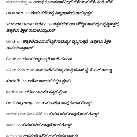
ಆರಂಭಿಕ ಬಂಡವಾಳವಿಲ್ಲದೆ ಬೆಳೆಯುವ ಬೆಳೆ- ಮಿಡಿ ಸೌತೆ
ಪಂಚಾಕ್ಷರಿ ಗುಬ್ಬಿ
on
Dasanna
ದೇವಲಕೆರೆಯಲ್ಲಿ ವಿಜೃಂಭಣೆಯ ರಾಜ್ಯೋತ್ಸವ
on
ShravanKumar reddy
ಚಿತ್ರಕಲೆಯಿಂದ ಬೌದ್ಧಿಕ ಸಾಮರ್ಥ್ಯ ವೃದ್ಧಿಸುತ್ತದೆ;
on
ಚಿತ್ರಕಲಾ ಶಿಕ್ಷಕ ರಾಮಚಂದ್ರಾಚಾರ್
ಚಿತ್ರಕಲೆಯಿಂದ ಬೌದ್ಧಿಕ ಸಾಮರ್ಥ್ಯ ವೃದ್ಧಿಸುತ್ತದೆ; ಚಿತ್ರಕಲಾ ಶಿಕ್ಷಕ
Girish
on
ರಾಮಚಂದ್ರಾಚಾರ್
ಲೋಕಕಲ್ಯಾಣಕ್ಕಾಗಿ ಚಂಡಿ ಹೋಮ
Girish
on
ತುಮಕೂರಿಗೆ ಮುಖ್ಯಮಂತ್ರಿ ಬಿಎಸ್ ವೈ: ಕೆ.ಎನ್.ರಾಜಣ್ಣ
ಸುನಿಲ್ ಕುಮಾರ್
on
Karthik
ಆಟೋ ಚಾಲಕರ ಕನ್ನಡ ಪ್ರೇಮ
on
ಆಟೋ ಚಾಲಕರ ಕನ್ನಡ ಪ್ರೇಮ
Karthik
on
Dr. O Nagaraju
ತುಮಕೂರಿನ ಹಾವುಕೊಂಡ ಗೊತ್ತಾ?
on
ತುಮಕೂರಿನ ಹಾವುಕೊಂಡ ಗೊತ್ತಾ?
ವಾಜಿದ್ ಖಾನ್ ತೋವಿನಕೆರೆ
on
ತುಮಕೂರಿನ ಹಾವುಕೊಂಡ ಗೊತ್ತಾ?
suma
on
ಅಳವಂಡಿ ಕಟ್ಟಿದ ಆ ಹುಡುಗನ ಬದುಕು…
admin
on