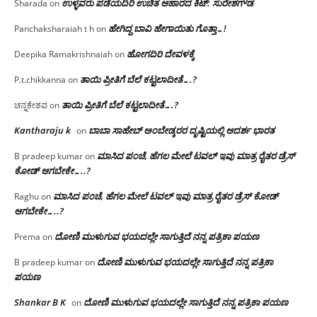
ಉಳ್ಳವರು ಪಡೆಯದಿರಿ ಉಚಿತ ಆಹಾರದ ಕಿಟ್: ಸುರೇಶಗೌಡ
Sharada
on
ಹೇಗಿದ್ದ ಬಾವಿ ಹೇಗಾಯಿತು ಗೊತ್ತಾ…!
Panchaksharaiah t h
on
ಹೋಗದಿರಿ ದೇವಳಕ್ಕೆ
Deepika Ramakrishnaiah
on
ತಾಯಿ ಪ್ರೀತಿಗೆ ಬೆಲೆ ಕಟ್ಟಲಾದೀತೆ….?
P.t.chikkanna
on
ತಾಯಿ ಪ್ರೀತಿಗೆ ಬೆಲೆ ಕಟ್ಟಲಾದೀತೆ….?
ಚನ್ನಕೇಶವ
on
Kantharaju k
ಬಾಬಾ ಸಾಹೇಬ್ ಅಂಬೇಡ್ಕರರ ದೃಷ್ಟಿಯಲ್ಲಿ ಆದರ್ಶ ಭಾರತ
on
ಮಾಸಿದ ಪಂಚೆ, ಹೆಗಲ ಮೇಲೆ ಟವಲ್‌ ಇವು ಮಾತ್ರ ರೈತರ ಡ್ರೆಸ್‌
B pradeep kumar
on
ಕೋಡ್ ಆಗಬೇಕೇ…..?‌
ಮಾಸಿದ ಪಂಚೆ, ಹೆಗಲ ಮೇಲೆ ಟವಲ್‌ ಇವು ಮಾತ್ರ ರೈತರ ಡ್ರೆಸ್‌ ಕೋಡ್
Raghu
on
ಆಗಬೇಕೇ…..?‌
ದೋಣಿ ಮುಳುಗುವ ಭಯದಲ್ಲೇ ಸಾಗುತ್ತಿದೆ ನನ್ನ ಪತ್ರಿಕಾ ಪಯಣ
Prema
on
ದೋಣಿ ಮುಳುಗುವ ಭಯದಲ್ಲೇ ಸಾಗುತ್ತಿದೆ ನನ್ನ ಪತ್ರಿಕಾ
B pradeep kumar
on
ಪಯಣ
Shankar B K
ದೋಣಿ ಮುಳುಗುವ ಭಯದಲ್ಲೇ ಸಾಗುತ್ತಿದೆ ನನ್ನ ಪತ್ರಿಕಾ ಪಯಣ
on