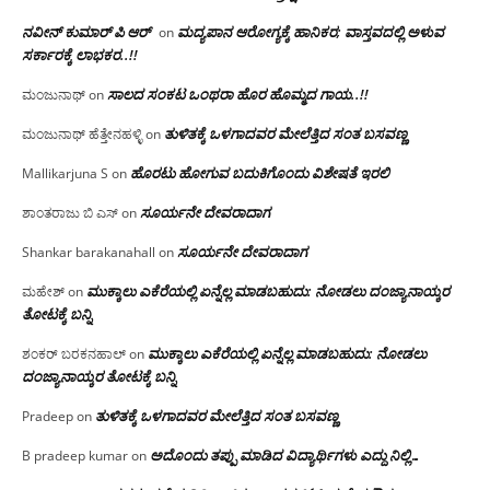
ನವೀನ್ ಕುಮಾರ್ ಪಿ ಆರ್
ಮದ್ಯಪಾನ ಆರೋಗ್ಯಕ್ಕೆ ಹಾನಿಕರ; ವಾಸ್ತವದಲ್ಲಿ ಅಳುವ
on
ಸರ್ಕಾರಕ್ಕೆ ಲಾಭಕರ..!!
ಸಾಲದ ಸಂಕಟ ಒಂಥರಾ ಹೊರ ಹೊಮ್ಮದ ಗಾಯ..!!
ಮಂಜುನಾಥ್
on
ತುಳಿತಕ್ಕೆ ಒಳಗಾದವರ ಮೇಲೆತ್ತಿದ ಸಂತ ಬಸವಣ್ಣ
ಮಂಜುನಾಥ್ ಹೆತ್ತೇನಹಳ್ಳಿ
on
ಹೊರಟು ಹೋಗುವ ಬದುಕಿಗೊಂದು ವಿಶೇಷತೆ ಇರಲಿ
Mallikarjuna S
on
ಸೂರ್ಯನೇ ದೇವರಾದಾಗ
ಶಾಂತರಾಜು ಬಿ ಎಸ್
on
ಸೂರ್ಯನೇ ದೇವರಾದಾಗ
Shankar barakanahall
on
ಮುಕ್ಕಾಲು ಎಕೆರೆಯಲ್ಲಿ ಏನ್ನೆಲ್ಲ‌ ಮಾಡಬಹುದು: ನೋಡಲು ದಂಜ್ಯಾನಾಯ್ಕರ
ಮಹೇಶ್
on
ತೋಟಕ್ಕೆ ಬನ್ನಿ
ಮುಕ್ಕಾಲು ಎಕೆರೆಯಲ್ಲಿ ಏನ್ನೆಲ್ಲ‌ ಮಾಡಬಹುದು: ನೋಡಲು
ಶಂಕರ್ ಬರಕನಹಾಲ್
on
ದಂಜ್ಯಾನಾಯ್ಕರ ತೋಟಕ್ಕೆ ಬನ್ನಿ
ತುಳಿತಕ್ಕೆ ಒಳಗಾದವರ ಮೇಲೆತ್ತಿದ ಸಂತ ಬಸವಣ್ಣ
Pradeep
on
ಅದೊಂದು ತಪ್ಪು ಮಾಡಿದ ವಿದ್ಯಾರ್ಥಿಗಳು ಎದ್ದು ನಿಲ್ಲಿ…
B pradeep kumar
on