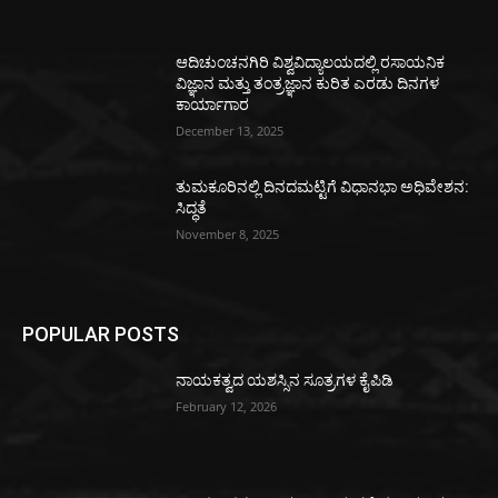
ಆದಿಚುಂಚನಗಿರಿ ವಿಶ್ವವಿದ್ಯಾಲಯದಲ್ಲಿ ರಸಾಯನಿಕ
ವಿಜ್ಞಾನ ಮತ್ತು ತಂತ್ರಜ್ಞಾನ ಕುರಿತ ಎರಡು ದಿನಗಳ
ಕಾರ್ಯಾಗಾರ
December 13, 2025
ತುಮಕೂರಿನಲ್ಲಿ ದಿನದಮಟ್ಟಿಗೆ ವಿಧಾನಭಾ ಅಧಿವೇಶನ:
ಸಿದ್ಧತೆ
November 8, 2025
POPULAR POSTS
ನಾಯಕತ್ವದ ಯಶಸ್ಸಿನ ಸೂತ್ರಗಳ ಕೈಪಿಡಿ
February 12, 2026