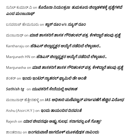
ಕೊರೊನಾ ನಿಯಂತ್ರಣ: ತುಮಕೂರು ಜಿಲ್ಲಾಡಳಿತಕ್ಕೆ ಪ್ರಶ್ನೆಗಳಿವೆ
ಸುನಿಲ್ ಕುಮಾರ್.ವಿ
on
ಎಂದ ಮಂಜು‌ನಾಥ್
ಕ್ಲಾಸ್ ರೂಂ v/s ನ್ಯೂಸ್ ರೂಂ
ಬಸವರಾಜ್ ಹೇಮನೂರು
on
ಮಾಜಿ ಶಾಸಕರಿಗೆ ಶಾಸಕ ಗೌರಿಶಂಕರ್ ಪತ್ರ, ಕೇಳಿದ್ದಾರೆ ಹಲವು ಪ್ರಶ್ನೆ
ಮಂಜುನಾಥ್
on
ಜೆಡಿಎಸ್ ಜಿಲ್ಲಾಧ್ಯಕ್ಷರ ಆಯ್ಕೆಗೆ ನಡೆದಿದೆ ಲೆಕ್ಕಾಚಾರ…
Kantharaju
on
ಜೆಡಿಎಸ್ ಜಿಲ್ಲಾಧ್ಯಕ್ಷರ ಆಯ್ಕೆಗೆ ನಡೆದಿದೆ ಲೆಕ್ಕಾಚಾರ…
Manjunath HN
on
ಮಾಜಿ ಶಾಸಕರಿಗೆ ಶಾಸಕ ಗೌರಿಶಂಕರ್ ಪತ್ರ, ಕೇಳಿದ್ದಾರೆ ಹಲವು ಪ್ರಶ್ನೆ
Manjunatha
on
ಇಂದು ಇಂಟರ್ ನ್ಯಾಶನಲ್ ಫ್ಯಾಮಿಲಿ ಡೇ ಅಂತೆ!
ಶಂಕರ್
on
Sathish tg
ಯುವಕರಿಗೆ ಸೇನೆಯಲ್ಲಿ ಅವಕಾಶ
on
IAS ಅಧಿಕಾರಿ ಮಣಿವಣ್ಣನ್ ವರ್ಗಾವಣೆಗೆ ಹೆಚ್ಚಿದ‌ ವಿರೋಧ
ಮಂಜುನಾಥ್ ಹೆತ್ತೇನಹಳ್ಳಿ
on
ಇಂದು ತಾಯಂದಿರ ದಿನವಂತೆ
Aishu (Aisiri.H.Y )
on
ಯಾರ ಜೀವನವೂ ಅಷ್ಟು ಸುಲಭ, ಸರಾಗವಲ್ಲ ಏಕೆ ಗೊತ್ತಾ?
Rajesh
on
ಜಂಗಮವಾಣಿ ಜಾಗದೊಳ್ ಮೂಕಪ್ರೇಕ್ಷಕ ನಾವಿಂದು
ಶಾಂತರಾಜು
on