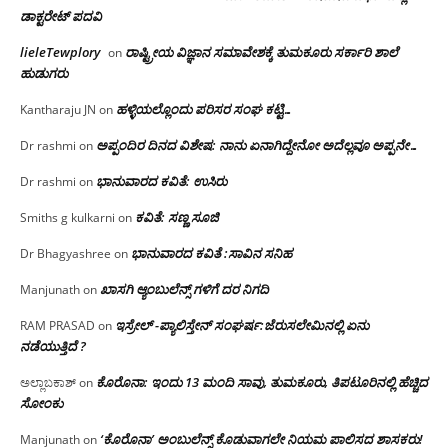
ಡಾಕ್ಟರೇಟ್ ಪದವಿ
lieleTewplory
ರಾಷ್ಟ್ರೀಯ ವಿಜ್ಞಾನ ಸಮಾವೇಶಕ್ಕೆ‌ ತುಮಕೂರು ಸರ್ಕಾರಿ ಶಾಲೆ
on
ಹುಡುಗರು
ಹಳ್ಳಿಯಲ್ಲೊಂದು ಪರಿಸರ ಸಂಘ ಕಟ್ಟಿ…
Kantharaju JN
on
ಅಪ್ಪಂದಿರ ದಿನದ ವಿಶೇಷ: ನಾನು ಏನಾಗಿದ್ದೇನೋ‌ ಅದೆಲ್ಲವೂ ಅಪ್ಪನೇ…
Dr rashmi
on
ಭಾನುವಾರದ ಕವಿತೆ: ಉಸಿರು
Dr rashmi
on
ಕವಿತೆ: ಸಣ್ಣ ಸೂಜಿ
Smiths g kulkarni
on
ಭಾನುವಾರದ ಕವಿತೆ :ಸಾವಿನ ಸನಿಹ
Dr Bhagyashree
on
ಖಾಸಗಿ ಆ್ಯಂಬುಲೆನ್ಸ್ ಗಳಿಗೆ ದರ ನಿಗದಿ
Manjunath
on
ಇಸ್ರೇಲ್ -ಪ್ಯಾಲಿಸ್ತೇನ್ ಸಂಘರ್ಷ:ಜೆರುಸಲೇಮಿನಲ್ಲಿ ಏನು
RAM PRASAD
on
ನಡೆಯುತ್ತಿದೆ ?
ಕೊರೊನಾ: ಇಂದು 13 ಮಂದಿ ಸಾವು, ತುಮಕೂರು, ತಿಪಟೂರಿನಲ್ಲಿ ಹೆಚ್ಚಿದ
ಅಲ್ಲಾಬಕಾಶ್
on
ಸೋಂಕು
‘ಕೊರೊನಾ’ ಅಂಬುಲೆನ್ಸ್ ಕೊಡುವಾಗಲೇ ನಿಯಮ ಪಾಲಿಸದ ಶಾಸಕರು!
Manjunath
on