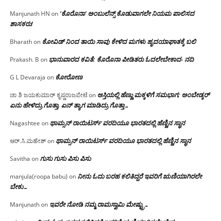
‘ಕೊರೊನಾ’ ಅಂಬುಲೆನ್ಸ್ ಕೊಡುವಾಗಲೇ ನಿಯಮ ಪಾಲಿಸದ
Manjunath HN
on
ಶಾಸಕರು!
ಕೋವಿಡ್ ನಿಂದ ತಾಯಿ ಸಾವು ಕೇಳಿದ ಮಗಳು ಹೃದಯಾಘಾತಕ್ಕೆ ಬಲಿ
Bharath
on
ಭಾನುವಾರದ ಕವಿತೆ: ಕೊರೊನಾ ಪೀಡಿತರು ಓದಲೇಬೇಕಾದ- ನದಿ
Prakash. B
on
ಕೋರೋಣ
G L Devaraja
on
ಆಸ್ತಿಯಲ್ಲಿ ಹೆಣ್ಣು ಮಕ್ಕಳಿಗೆ ಸಮಭಾಗ; ಅಂಬೇಡ್ಕರ್
ಚಾ ಶಿ ಜಯಕುಮಾರ್ ಕೃಷ್ಣರಾಜಪೇಟೆ
on
ಏನು ಹೇಳಿದ್ರು ಗೊತ್ತಾ, ಏನ್ ತ್ಯಾಗ ಮಾಡಿದ್ರು ಗೊತ್ತಾ…
ಥಾಮ್ಸನ್ ರಾಯಿಟರ್ಸ್ ವರದಿಯೂ ಭಾರತದಲ್ಲಿ ಹೆಣ್ಣಿನ ಸ್ಥಾನ‌
Nagashtee
on
ಥಾಮ್ಸನ್ ರಾಯಿಟರ್ಸ್ ವರದಿಯೂ ಭಾರತದಲ್ಲಿ ಹೆಣ್ಣಿನ ಸ್ಥಾನ‌
ಆರ್.ಸಿ.ಮಹೇಶ್
on
ಗುಸು ಗುಸು ಪಿಸು ಪಿಸು
Savitha
on
ನೀನು ಓದು ಬರಹ ಕಲಿತಿದ್ದರೆ ಇವರಿಗೆ ಋಣಿಯಾಗಿರಲೇ
manjula(roopa babu)
on
ಬೇಕು…
ಇವರೇ‌ ನೋಡಿ‌ ನಮ್ಮ‌ ರಾಮಸ್ವಾಮಿ ಮೇಷ್ಟ್ರು…
Manjunath
on