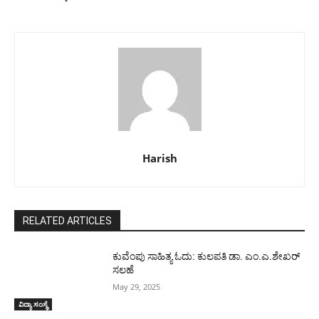
Harish
RELATED ARTICLES
ಕುವೆಂಪು ಸಾಹಿತ್ಯ ಓದು: ಕುಲಪತಿ ಡಾ. ಎಂ.ಎ.ಶೇಖರ್
ಸಲಹೆ
May 29, 2025
ವಿದ್ಯಾ ಸಂಸ್ಥೆ