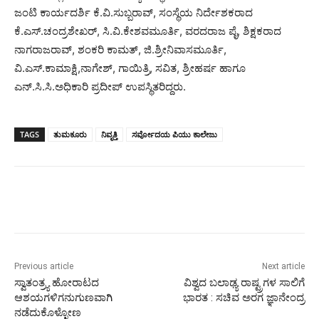
ಜಂಟಿ ಕಾರ್ಯದರ್ಶಿ ಕೆ.ವಿ.ಸುಬ್ಬರಾವ್, ಸಂಸ್ಥೆಯ ನಿರ್ದೇಶಕರಾದ
ಕೆ.ಎಸ್.ಚಂದ್ರಶೇಖರ್, ಸಿ.ವಿ.ಕೇಶವಮೂರ್ತಿ, ವರದರಾಜ ಪೈ, ಶಿಕ್ಷಕರಾದ
ನಾಗರಾಜರಾವ್, ಶಂಕರಿ ಕಾಮತ್, ಜಿ.ಶ್ರೀನಿವಾಸಮೂರ್ತಿ,
ವಿ.ಎಸ್.ಕಾಮಾಕ್ಷಿ,ನಾಗೇಶ್, ಗಾಯಿತ್ರಿ, ಸವಿತ, ಶ್ರೀಹರ್ಷ ಹಾಗೂ
ಎನ್.ಸಿ.ಸಿ.ಅಧಿಕಾರಿ ಪ್ರದೀಪ್ ಉಪಸ್ಥಿತರಿದ್ದರು.
TAGS
ತುಮಕೂರು
ನಿವೃತ್ತಿ
ಸರ್ವೋದಯ ಪಿಯು ಕಾಲೇಜು
Previous article
Next article
ಸ್ವಾತಂತ್ರ್ಯ ಹೋರಾಟದ
ವಿಶ್ವದ ಬಲಾಢ್ಯ ರಾಷ್ಟ್ರಗಳ ಸಾಲಿಗೆ
ಆಶಯಗಳಿಗನುಗುಣವಾಗಿ
ಭಾರತ : ಸಚಿವ ಅರಗ ಜ್ಞಾನೇಂದ್ರ
ನಡೆದುಕೊಳ್ಳೋಣ