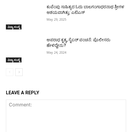
ಕುವೆಂಪು ಸಾಹಿತ್ಯದ ಓದು ಬಾಲಗಂಗಾಧರನಾಥ ಶ್ರೀಗಳ
ಆಶಯವಾಗಿತ್ತು: ಎಟಿಎಸ್
May 29, 2025
ವಿದ್ಯಾ ಸಂಸ್ಥೆ
ಅಪರಾಧ ಕೃತ್ಯ, ಸೈಬರ್ ವಂಚನೆ: ಪೊಲೀಸರು
ಹೇಳಿದ್ದೇನು?
May 24, 2024
ವಿದ್ಯಾ ಸಂಸ್ಥೆ
LEAVE A REPLY