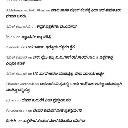
ಮಾಜಿ ಶಾಸಕ ರಫೀಕ್ ಕೆಲಸಕ್ಕೆ ಫಿದಾ ಆದ ತುಮಕೂರು
B.Mohammed Raffi Khan
on
ನಗರದ ಜನರು…
ಕನ್ನಡ ಪತ್ರಿಕೆಗಳು ಮುಂದೇನು?
ಸುನಿಲ್ ಕುಮಾರ್.ವಿ
on
ಅಜ್ಞಾತಿಗಳ ಆತ್ಮ ಚರಿತ್ರೆ
Rajani
on
LockDown: ಇಲ್ನೋಡಿ ಹಳ್ಳಿಗರ ಶೈಲಿ..
Praneeth
on
ಬಸ್, ರೈಲು ಇಲ್ಲ; ವಿ.ವಿ.ಗಳಿಗೆ ರಜೆ ಸಾರಿದ UGC, 9 ಜಿಲ್ಲೆಗಳಲ್ಲಿ
ಸುನಿಲ್ ಕುಮಾರ್
on
ಎಲ್ಲವೂ ಕಡಿತ
LIC ಖಾಸಗೀಕರಣ ಮಾಡುತ್ತಿಲ್ಲ, ಷೇರು ಮಾರಾಟ ಅಷ್ಟೇ
ಸುನಿಲ್ ಕುಮಾರ್
on
ಬಡಪಾಯಿ ಮಿತ್ರನನ್ನು ಒಂದು ಗಂಟೆ ಕಾಲ ಅರಣ್ಯ ಸಚಿವರನ್ನಾಗಿ
Chandrakanthavh
on
ಮಾಡಿದ್ದ ಚನ್ನಿಗಪ್ಪ!
ದೇವರ ಕುದುರೆಗೆ ವೀಚಿ ಪ್ರಶಸ್ತಿಯ ಗರಿ
admin
on
ದೇವರ ಕುದುರೆಗೆ ವೀಚಿ ಪ್ರಶಸ್ತಿಯ ಗರಿ
Varadendra k
on
Girish
ಒಕ್ಕಲಿಗರ ಸಂಘದ ಮೇಲೆ ಕಿಡಿಕಾರಿದ ರವಿಗೌಡ
on