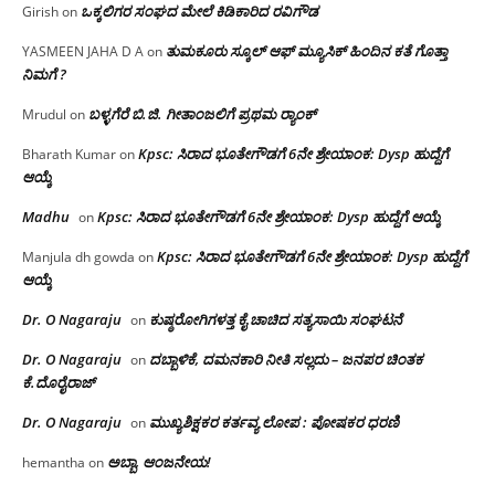
ಒಕ್ಕಲಿಗರ ಸಂಘದ ಮೇಲೆ ಕಿಡಿಕಾರಿದ ರವಿಗೌಡ
Girish
on
ತುಮಕೂರು ಸ್ಕೂಲ್ ಆಫ್ ಮ್ಯೂಸಿಕ್ ಹಿಂದಿನ ಕತೆ ಗೊತ್ತಾ
YASMEEN JAHA D A
on
ನಿಮಗೆ ?
ಬಳ್ಳಗೆರೆ ಬಿ.ಜಿ. ಗೀತಾಂಜಲಿಗೆ ಪ್ರಥಮ ರ‌್ಯಾಂಕ್
Mrudul
on
Kpsc: ಸಿರಾದ ಭೂತೇಗೌಡಗೆ 6ನೇ ಶ್ರೇಯಾಂಕ: Dysp ಹುದ್ದೆಗೆ
Bharath Kumar
on
ಆಯ್ಕೆ
Madhu
Kpsc: ಸಿರಾದ ಭೂತೇಗೌಡಗೆ 6ನೇ ಶ್ರೇಯಾಂಕ: Dysp ಹುದ್ದೆಗೆ ಆಯ್ಕೆ
on
Kpsc: ಸಿರಾದ ಭೂತೇಗೌಡಗೆ 6ನೇ ಶ್ರೇಯಾಂಕ: Dysp ಹುದ್ದೆಗೆ
Manjula dh gowda
on
ಆಯ್ಕೆ
Dr. O Nagaraju
ಕುಷ್ಠರೋಗಿಗಳತ್ತ ಕೈ ಚಾಚಿದ ಸತ್ಯಸಾಯಿ ಸಂಘಟನೆ
on
Dr. O Nagaraju
ದಬ್ಬಾಳಿಕೆ, ದಮನಕಾರಿ ನೀತಿ ಸಲ್ಲದು – ಜನಪರ ಚಿಂತಕ
on
ಕೆ.ದೊರೈರಾಜ್
Dr. O Nagaraju
ಮುಖ್ಯಶಿಕ್ಷಕರ ಕರ್ತವ್ಯ ಲೋಪ : ಪೋಷಕರ ಧರಣಿ
on
ಅಬ್ಬಾ, ಆಂಜನೇಯ!
hemantha
on