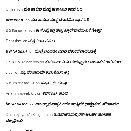
ಮತ ಹಾಕುವ ಮುನ್ನ ಈ ಹಸಿವಿನ ಕಥನ ಓದಿ
Umesh
on
prasanna
ಮತ ಹಾಕುವ ಮುನ್ನ ಈ ಹಸಿವಿನ ಕಥನ ಓದಿ
on
ಈ ಸಂಖ್ಯೆ ಇದ್ದ ಹಣ್ಣು ತಿನ್ನಲೇಬಾರದು ಏಕೆ ಗೊತ್ತಾ?
B S Ranganath
on
ಮತ್ತೆ ಬಂದ ವಸಂತ
Dr rashmi
on
B N NAGESH
ಬೊಬ್ಬೆ ಬಂದರೂ ಬಿಡದ ವಕೀಲರ ಪಾದಯಾತ್ರೆ
on
ತುಮಕೂರು‌ ವಿ.ವಿ.ಯಲ್ಲೊಬ್ಬರು ಅಪರೂಪದ ಗುರುವರ್ಯ
Dr. B L Mukundappa
on
ಪ್ರೊ.ಪರುಷರಾಮ್ ತುಮಕೂರಿನ ಆಸ್ತಿ
slash
on
ಕವನ ಓದಿ: ಹೂವು
Kusum prasad T.L
on
ಕವನ ಓದಿ: ಹೂವು
Anithalakshmi. K. L
on
imranpasha
ಬಾಬಯ್ಯನ ಪಾಳ್ಯ ಹಿಂದೂ ಮುಸ್ಲಿಮ್ ಭಾವೈಕ್ಯತೆಯ ಸೌಂದರ್ಯ
on
ತುರುವೇಕೆರೆಯಲ್ಲಿ ರೆಡ್ ಅಲರ್ಟ್ ಘೋಷಣೆ:
Dhananjaya S/o Rangaiah
on
ಜಿಲ್ಲಾಧಿಕಾರಿ
ಗುರು