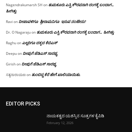
ತುಮಕೂರು ಎಸ್ಪಿ ಕೌರವನಾಗಿ ರಂಗಕ್ಕೆ ಬಂದಾಗ…
Nagendrakumarsh SH
on
ಹೀಗಿತ್ತು
ದೀಪಾವಳಿಗೂ ಶ್ರೀರಾಮನಿಗೂ ಇರುವ ನಂಟೇನು?
Ravi
on
ತುಮಕೂರು ಎಸ್ಪಿ ಕೌರವನಾಗಿ ರಂಗಕ್ಕೆ ಬಂದಾಗ… ಹೀಗಿತ್ತು
Dr. O Nagaraju
on
ಎಲ್ಲರಿಗೂ ದಕ್ಕದ ಕೆಬಿಎಸ್
Raghu
on
ದೀಪುಗೆ ಜೆಡಿಎಸ್ ಸಾರಥ್ಯ
Deepu
on
ದೀಪುಗೆ ಜೆಡಿಎಸ್ ಸಾರಥ್ಯ
Girish
on
ತುಂಬಿದ್ದ ಕೆರೆ ಹೇಗೆ ಖಾಲಿಯಾಯಿತು.
ಸತ್ಯನಾರಾಯಣ
on
EDITOR PICKS
ನಾಯಕತ್ವದ ಯಶಸ್ಸಿನ ಸೂತ್ರಗಳ ಕೈಪಿಡಿ
February 12, 2026