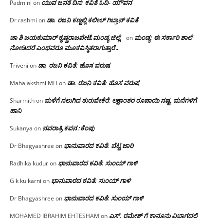
ಯುವ ಜನತೆ ದಿನ: ಕವಿತೆ ಓದಿ- ಯೌವನ
Padmini
on
ಡಾ. ರಜನಿ‌ ಕಣ್ಣಲ್ಲಿ ಕಲೀಲ್ ಗಿಬ್ರಾನ್ ಕವಿತೆ
Dr rashmi
on
ಚಾ ಶಿ ಜಯಕುಮಾರ್ ಕೃಷ್ಣರಾಜಪೇಟೆ.ಮಂಡ್ಯ ಜಿಲ್ಲೆ.
ಮಂಡ್ಯ: ಈ ಸರ್ಕಾರಿ ಶಾಲೆ
on
ನೋಡಿದರೆ ಎಂಥವರೂ ಮೂಕವಿಸ್ಮಿತರಾಗುತ್ತಾರೆ…
ಡಾ. ರಜನಿ ಕವಿತೆ: ಹೊಸ ವರುಷ
Triveni
on
ಡಾ. ರಜನಿ ಕವಿತೆ: ಹೊಸ ವರುಷ
Mahalakshmi MH
on
ಮಳೆಗೆ ನಲುಗಿದ ತುರುವೇಕೆರೆ: ಲಕ್ಷಾಂತರ ರೂಪಾಯಿ ನಷ್ಟ, ಮನೆಗಳಿಗೆ
Sharmith
on
ಹಾನಿ
ನವರಾತ್ರಿ ಕವನ :ಕೆಂಪು
Sukanya
on
ಭಾನುವಾರದ ಕವಿತೆ: ಬೆಟ್ಟ ಜಾರಿ
Dr Bhagyashree
on
ಭಾನುವಾರದ ಕವಿತೆ: ಸುಂಯ್ ಗಾಳಿ
Radhika kudur
on
ಭಾನುವಾರದ ಕವಿತೆ: ಸುಂಯ್ ಗಾಳಿ
G k kulkarni
on
ಭಾನುವಾರದ ಕವಿತೆ: ಸುಂಯ್ ಗಾಳಿ
Dr Bhagyashree
on
ಎಸ್. ರಮೇಶ್ ಗೆ ಕಾನೂನು ವಿಭಾಗದಲ್ಲಿ
MOHAMED IBRAHIM EHTESHAM
on