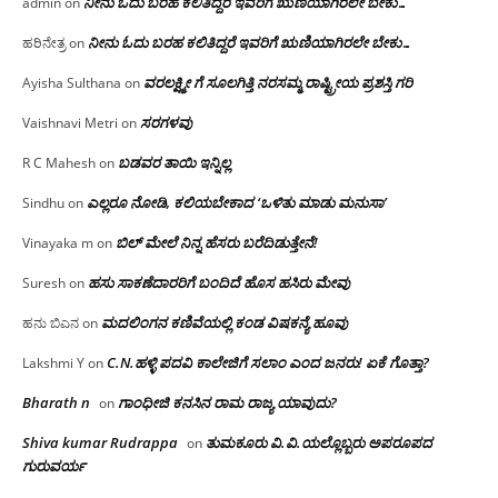
ನೀನು ಓದು ಬರಹ ಕಲಿತಿದ್ದರೆ ಇವರಿಗೆ ಋಣಿಯಾಗಿರಲೇ ಬೇಕು…
admin
on
ನೀನು ಓದು ಬರಹ ಕಲಿತಿದ್ದರೆ ಇವರಿಗೆ ಋಣಿಯಾಗಿರಲೇ ಬೇಕು…
ಹರಿನೇತ್ರ
on
ವರಲಕ್ಷ್ಮೀ ಗೆ ಸೂಲಗಿತ್ತಿ ನರಸಮ್ಮ‌ ರಾಷ್ಟ್ರೀಯ ಪ್ರಶಸ್ತಿ ಗರಿ
Ayisha Sulthana
on
ಸರಗಳವು
Vaishnavi Metri
on
ಬಡವರ ತಾಯಿ ಇನ್ನಿಲ್ಲ
R C Mahesh
on
ಎಲ್ಲರೂ ನೋಡಿ, ಕಲಿಯಬೇಕಾದ ‘ಒಳಿತು ಮಾಡು ಮನುಸಾ’
Sindhu
on
ಬಿಲ್ ಮೇಲೆ ನಿನ್ನ ಹೆಸರು ಬರೆದಿಡುತ್ತೇನೆ!
Vinayaka m
on
ಹಸು ಸಾಕಣೆದಾರರಿಗೆ ಬಂದಿದೆ ಹೊಸ ಹಸಿರು ಮೇವು
Suresh
on
ಮದಲಿಂಗನ ಕಣಿವೆಯಲ್ಲಿ ಕಂಡ ವಿಷಕನ್ಯೆ ಹೂವು
ಹನು ಬಿಎನ
on
C.N.ಹಳ್ಳಿ ಪದವಿ ಕಾಲೇಜಿಗೆ ಸಲಾಂ‌ ಎಂದ ಜನರು! ಏಕೆ ಗೊತ್ತಾ?
Lakshmi Y
on
Bharath n
ಗಾಂಧೀಜಿ ಕನಸಿನ ರಾಮ ರಾಜ್ಯ ಯಾವುದು?
on
Shiva kumar Rudrappa
ತುಮಕೂರು‌ ವಿ.ವಿ.ಯಲ್ಲೊಬ್ಬರು ಅಪರೂಪದ
on
ಗುರುವರ್ಯ