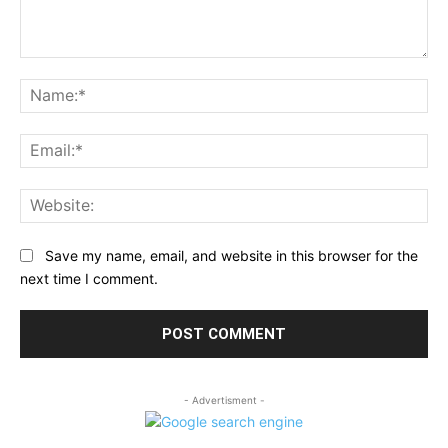
Comment:
Na
Ema
Web
Save my name, email, and website in this browser for the
next time I comment.
- Advertisment -