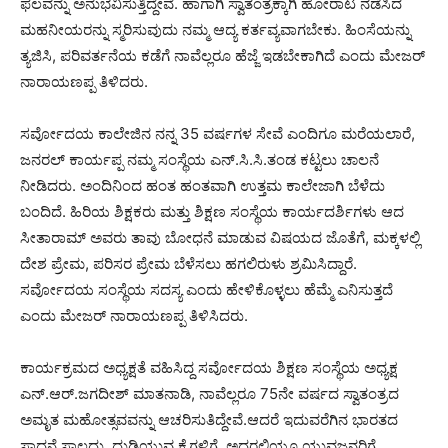
ಫಲವನ್ನು ಅನುಭವಿಸುತ್ತಿದ್ದೇವೆ. ಹಾಗಾಗಿ ಸ್ವಾತಂತ್ರಕ್ಕಾಗಿ ಹೋರಾಟ ನಡೆಸಿದ
ಮಹನೀಯರನ್ನು ಸ್ಮರಿಸುವುದು ನಮ್ಮ ಆದ್ಯ ಕರ್ತವ್ಯವಾಗಬೇಕು. ಹಿಂಸೆಯನ್ನು
ತ್ಯಜಿಸಿ, ಪರಿವರ್ತನೆಯ ಕಡೆಗೆ ನಾವೆಲ್ಲರೂ ಹೆಜ್ಜೆ ಇಡಬೇಕಾಗಿದೆ ಎಂದು ಮೇಜರ್
ನಾರಾಯಣಪ್ಪ ತಿಳಿದರು.
ಸರ್ವೋದಯ ಕಾಲೇಜಿನ ನನ್ನ 35 ವರ್ಷಗಳ ಸೇವೆ ಎಂದಿಗೂ ಮರೆಯಲಾರೆ,
ಜನರಲ್ ಕಾರ್ಯಪ್ಪ ನಮ್ಮ ಸಂಸ್ಥೆಯ ಎನ್.ಸಿ.ಸಿ.ತಂಡ ಕಟ್ಟಲು ಚಾಲನೆ
ನೀಡಿದರು. ಅಂದಿನಿಂದ ಹಂತ ಹಂತವಾಗಿ ಉತ್ತಮ ಕಾಲೇಜಾಗಿ ಬೆಳೆದು
ಬಂದಿದೆ. ಹಿರಿಯ ಶಿಕ್ಷಕರು ಮತ್ತು ಶಿಕ್ಷಣ ಸಂಸ್ಥೆಯ ಕಾರ್ಯದರ್ಶಿಗಳು ಆದ
ಸೀತಾರಾಮ್ ಅವರು ತಾವು ಬೋಧನೆ ಮಾಡುವ ವಿಷಯದ ಜೊತೆಗೆ, ಮಕ್ಕಳಲ್ಲಿ
ದೇಶ ಪ್ರೇಮ, ಪರಿಸರ ಪ್ರೇಮ ಬೆಳೆಸಲು ಹಗಲಿರುಳು ಶ್ರಮಿಸಿದ್ದಾರೆ.
ಸರ್ವೋದಯ ಸಂಸ್ಥೆಯ ಸದಸ್ಯ ಎಂದು ಹೇಳಿಕೊಳ್ಳಲು ಹೆಮ್ಮೆ ಎನಿಸುತ್ತದೆ
ಎಂದು ಮೇಜರ್ ನಾರಾಯಣಪ್ಪ ತಿಳಿಸಿದರು.
ಕಾರ್ಯಕ್ರಮದ ಅಧ್ಯಕ್ಷತೆ ವಹಿಸಿದ್ದ ಸರ್ವೋದಯ ಶಿಕ್ಷಣ ಸಂಸ್ಥೆಯ ಅಧ್ಯಕ್ಷ
ಎನ್.ಆರ್.ಜಗದೀಶ್ ಮಾತನಾಡಿ, ನಾವೆಲ್ಲರೂ 75ನೇ ವರ್ಷದ ಸ್ವಾತಂತ್ರದ
ಅಮೃತ ಮಹೋತ್ಸವವನ್ನು ಆಚರಿಸುತಿದ್ದೇವೆ.ಆದರೆ ಇದುವರೆಗಿನ ಭಾರತದ
ಸಾಧನೆ ಸಾಲದು, ದುಡಿಯುವ ಕೈಗಳಿಗೆ, ಅದರಲ್ಲಿಯೂ ಯುವಜನರಿಗೆ