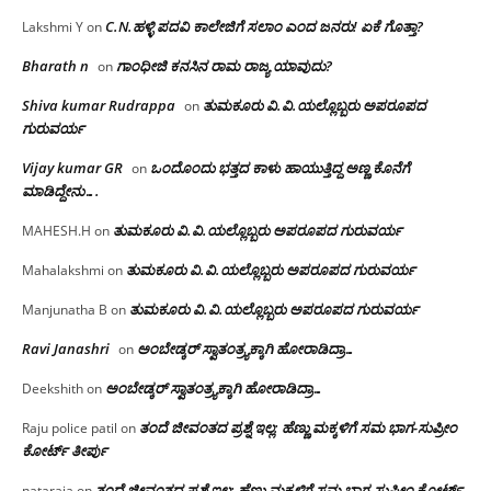
C.N.ಹಳ್ಳಿ ಪದವಿ ಕಾಲೇಜಿಗೆ ಸಲಾಂ‌ ಎಂದ ಜನರು! ಏಕೆ ಗೊತ್ತಾ?
Lakshmi Y
on
Bharath n
ಗಾಂಧೀಜಿ ಕನಸಿನ ರಾಮ ರಾಜ್ಯ ಯಾವುದು?
on
Shiva kumar Rudrappa
ತುಮಕೂರು‌ ವಿ.ವಿ.ಯಲ್ಲೊಬ್ಬರು ಅಪರೂಪದ
on
ಗುರುವರ್ಯ
Vijay kumar GR
ಒಂದೊಂದು ಭತ್ತದ ಕಾಳು ಹಾಯುತ್ತಿದ್ದ ಅಣ್ಣ ಕೊನೆಗೆ
on
ಮಾಡಿದ್ದೇನು….
ತುಮಕೂರು‌ ವಿ.ವಿ.ಯಲ್ಲೊಬ್ಬರು ಅಪರೂಪದ ಗುರುವರ್ಯ
MAHESH.H
on
ತುಮಕೂರು‌ ವಿ.ವಿ.ಯಲ್ಲೊಬ್ಬರು ಅಪರೂಪದ ಗುರುವರ್ಯ
Mahalakshmi
on
ತುಮಕೂರು‌ ವಿ.ವಿ.ಯಲ್ಲೊಬ್ಬರು ಅಪರೂಪದ ಗುರುವರ್ಯ
Manjunatha B
on
Ravi Janashri
ಅಂಬೇಡ್ಕರ್ ಸ್ವಾತಂತ್ರ್ಯಕ್ಕಾಗಿ ಹೋರಾಡಿದ್ರಾ…
on
ಅಂಬೇಡ್ಕರ್ ಸ್ವಾತಂತ್ರ್ಯಕ್ಕಾಗಿ ಹೋರಾಡಿದ್ರಾ…
Deekshith
on
ತಂದೆ ಜೀವಂತದ ಪ್ರಶ್ನೆ ಇಲ್ಲ: ಹೆಣ್ಣು ಮಕ್ಕಳಿಗೆ ಸಮ ಭಾಗ-ಸುಪ್ರೀಂ
Raju police patil
on
ಕೋರ್ಟ್ ತೀರ್ಪು
ತಂದೆ ಜೀವಂತದ ಪ್ರಶ್ನೆ ಇಲ್ಲ: ಹೆಣ್ಣು ಮಕ್ಕಳಿಗೆ ಸಮ ಭಾಗ-ಸುಪ್ರೀಂ ಕೋರ್ಟ್
nataraja
on