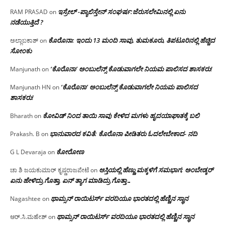
ಇಸ್ರೇಲ್ -ಪ್ಯಾಲಿಸ್ತೇನ್ ಸಂಘರ್ಷ:ಜೆರುಸಲೇಮಿನಲ್ಲಿ ಏನು
RAM PRASAD
on
ನಡೆಯುತ್ತಿದೆ ?
ಕೊರೊನಾ: ಇಂದು 13 ಮಂದಿ ಸಾವು, ತುಮಕೂರು, ತಿಪಟೂರಿನಲ್ಲಿ ಹೆಚ್ಚಿದ
ಅಲ್ಲಾಬಕಾಶ್
on
ಸೋಂಕು
‘ಕೊರೊನಾ’ ಅಂಬುಲೆನ್ಸ್ ಕೊಡುವಾಗಲೇ ನಿಯಮ ಪಾಲಿಸದ ಶಾಸಕರು!
Manjunath
on
‘ಕೊರೊನಾ’ ಅಂಬುಲೆನ್ಸ್ ಕೊಡುವಾಗಲೇ ನಿಯಮ ಪಾಲಿಸದ
Manjunath HN
on
ಶಾಸಕರು!
ಕೋವಿಡ್ ನಿಂದ ತಾಯಿ ಸಾವು ಕೇಳಿದ ಮಗಳು ಹೃದಯಾಘಾತಕ್ಕೆ ಬಲಿ
Bharath
on
ಭಾನುವಾರದ ಕವಿತೆ: ಕೊರೊನಾ ಪೀಡಿತರು ಓದಲೇಬೇಕಾದ- ನದಿ
Prakash. B
on
ಕೋರೋಣ
G L Devaraja
on
ಆಸ್ತಿಯಲ್ಲಿ ಹೆಣ್ಣು ಮಕ್ಕಳಿಗೆ ಸಮಭಾಗ; ಅಂಬೇಡ್ಕರ್
ಚಾ ಶಿ ಜಯಕುಮಾರ್ ಕೃಷ್ಣರಾಜಪೇಟೆ
on
ಏನು ಹೇಳಿದ್ರು ಗೊತ್ತಾ, ಏನ್ ತ್ಯಾಗ ಮಾಡಿದ್ರು ಗೊತ್ತಾ…
ಥಾಮ್ಸನ್ ರಾಯಿಟರ್ಸ್ ವರದಿಯೂ ಭಾರತದಲ್ಲಿ ಹೆಣ್ಣಿನ ಸ್ಥಾನ‌
Nagashtee
on
ಥಾಮ್ಸನ್ ರಾಯಿಟರ್ಸ್ ವರದಿಯೂ ಭಾರತದಲ್ಲಿ ಹೆಣ್ಣಿನ ಸ್ಥಾನ‌
ಆರ್.ಸಿ.ಮಹೇಶ್
on