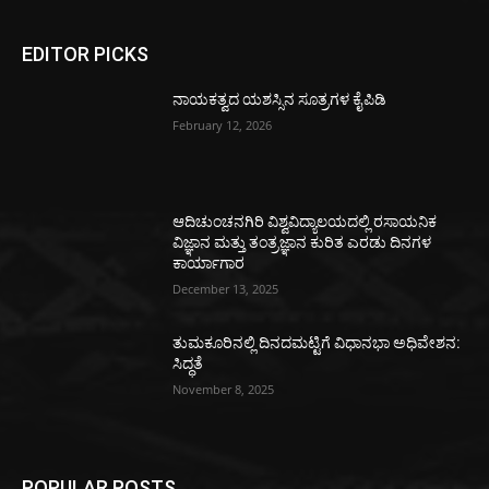
EDITOR PICKS
ನಾಯಕತ್ವದ ಯಶಸ್ಸಿನ ಸೂತ್ರಗಳ ಕೈಪಿಡಿ
February 12, 2026
ಆದಿಚುಂಚನಗಿರಿ ವಿಶ್ವವಿದ್ಯಾಲಯದಲ್ಲಿ ರಸಾಯನಿಕ
ವಿಜ್ಞಾನ ಮತ್ತು ತಂತ್ರಜ್ಞಾನ ಕುರಿತ ಎರಡು ದಿನಗಳ
ಕಾರ್ಯಾಗಾರ
December 13, 2025
ತುಮಕೂರಿನಲ್ಲಿ ದಿನದಮಟ್ಟಿಗೆ ವಿಧಾನಭಾ ಅಧಿವೇಶನ:
ಸಿದ್ಧತೆ
November 8, 2025
POPULAR POSTS