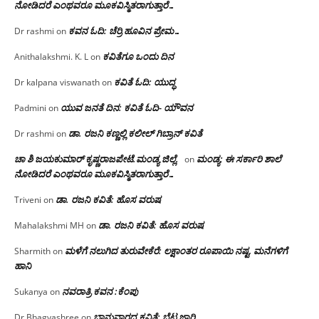
ನೋಡಿದರೆ ಎಂಥವರೂ ಮೂಕವಿಸ್ಮಿತರಾಗುತ್ತಾರೆ…
ಕವನ ಓದಿ: ಚೆರ್ರಿ ಹೂವಿನ ಪ್ರೇಮ…
Dr rashmi
on
ಕವಿತೆಗೂ ಒಂದು ದಿನ
Anithalakshmi. K. L
on
ಕವಿತೆ ಓದಿ: ಯುದ್ಧ
Dr kalpana viswanath
on
ಯುವ ಜನತೆ ದಿನ: ಕವಿತೆ ಓದಿ- ಯೌವನ
Padmini
on
ಡಾ. ರಜನಿ‌ ಕಣ್ಣಲ್ಲಿ ಕಲೀಲ್ ಗಿಬ್ರಾನ್ ಕವಿತೆ
Dr rashmi
on
ಚಾ ಶಿ ಜಯಕುಮಾರ್ ಕೃಷ್ಣರಾಜಪೇಟೆ.ಮಂಡ್ಯ ಜಿಲ್ಲೆ.
ಮಂಡ್ಯ: ಈ ಸರ್ಕಾರಿ ಶಾಲೆ
on
ನೋಡಿದರೆ ಎಂಥವರೂ ಮೂಕವಿಸ್ಮಿತರಾಗುತ್ತಾರೆ…
ಡಾ. ರಜನಿ ಕವಿತೆ: ಹೊಸ ವರುಷ
Triveni
on
ಡಾ. ರಜನಿ ಕವಿತೆ: ಹೊಸ ವರುಷ
Mahalakshmi MH
on
ಮಳೆಗೆ ನಲುಗಿದ ತುರುವೇಕೆರೆ: ಲಕ್ಷಾಂತರ ರೂಪಾಯಿ ನಷ್ಟ, ಮನೆಗಳಿಗೆ
Sharmith
on
ಹಾನಿ
ನವರಾತ್ರಿ ಕವನ :ಕೆಂಪು
Sukanya
on
ಭಾನುವಾರದ ಕವಿತೆ: ಬೆಟ್ಟ ಜಾರಿ
Dr Bhagyashree
on