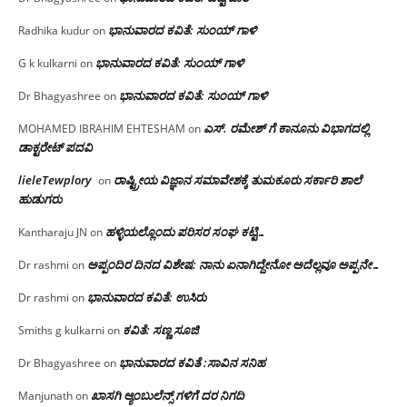
ಭಾನುವಾರದ ಕವಿತೆ: ಸುಂಯ್ ಗಾಳಿ
Radhika kudur
on
ಭಾನುವಾರದ ಕವಿತೆ: ಸುಂಯ್ ಗಾಳಿ
G k kulkarni
on
ಭಾನುವಾರದ ಕವಿತೆ: ಸುಂಯ್ ಗಾಳಿ
Dr Bhagyashree
on
ಎಸ್. ರಮೇಶ್ ಗೆ ಕಾನೂನು ವಿಭಾಗದಲ್ಲಿ
MOHAMED IBRAHIM EHTESHAM
on
ಡಾಕ್ಟರೇಟ್ ಪದವಿ
lieleTewplory
ರಾಷ್ಟ್ರೀಯ ವಿಜ್ಞಾನ ಸಮಾವೇಶಕ್ಕೆ‌ ತುಮಕೂರು ಸರ್ಕಾರಿ ಶಾಲೆ
on
ಹುಡುಗರು
ಹಳ್ಳಿಯಲ್ಲೊಂದು ಪರಿಸರ ಸಂಘ ಕಟ್ಟಿ…
Kantharaju JN
on
ಅಪ್ಪಂದಿರ ದಿನದ ವಿಶೇಷ: ನಾನು ಏನಾಗಿದ್ದೇನೋ‌ ಅದೆಲ್ಲವೂ ಅಪ್ಪನೇ…
Dr rashmi
on
ಭಾನುವಾರದ ಕವಿತೆ: ಉಸಿರು
Dr rashmi
on
ಕವಿತೆ: ಸಣ್ಣ ಸೂಜಿ
Smiths g kulkarni
on
ಭಾನುವಾರದ ಕವಿತೆ :ಸಾವಿನ ಸನಿಹ
Dr Bhagyashree
on
ಖಾಸಗಿ ಆ್ಯಂಬುಲೆನ್ಸ್ ಗಳಿಗೆ ದರ ನಿಗದಿ
Manjunath
on