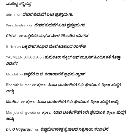
ಮಾಡಿದ್ದ ಚನ್ನಿಗಪ್ಪ!
ದೇವರ ಕುದುರೆಗೆ ವೀಚಿ ಪ್ರಶಸ್ತಿಯ ಗರಿ
admin
on
ದೇವರ ಕುದುರೆಗೆ ವೀಚಿ ಪ್ರಶಸ್ತಿಯ ಗರಿ
Varadendra k
on
Girish
ಒಕ್ಕಲಿಗರ ಸಂಘದ ಮೇಲೆ ಕಿಡಿಕಾರಿದ ರವಿಗೌಡ
on
ಒಕ್ಕಲಿಗರ ಸಂಘದ ಮೇಲೆ ಕಿಡಿಕಾರಿದ ರವಿಗೌಡ
Girish
on
ತುಮಕೂರು ಸ್ಕೂಲ್ ಆಫ್ ಮ್ಯೂಸಿಕ್ ಹಿಂದಿನ ಕತೆ ಗೊತ್ತಾ
YASMEEN JAHA D A
on
ನಿಮಗೆ ?
ಬಳ್ಳಗೆರೆ ಬಿ.ಜಿ. ಗೀತಾಂಜಲಿಗೆ ಪ್ರಥಮ ರ‌್ಯಾಂಕ್
Mrudul
on
Kpsc: ಸಿರಾದ ಭೂತೇಗೌಡಗೆ 6ನೇ ಶ್ರೇಯಾಂಕ: Dysp ಹುದ್ದೆಗೆ
Bharath Kumar
on
ಆಯ್ಕೆ
Madhu
Kpsc: ಸಿರಾದ ಭೂತೇಗೌಡಗೆ 6ನೇ ಶ್ರೇಯಾಂಕ: Dysp ಹುದ್ದೆಗೆ ಆಯ್ಕೆ
on
Kpsc: ಸಿರಾದ ಭೂತೇಗೌಡಗೆ 6ನೇ ಶ್ರೇಯಾಂಕ: Dysp ಹುದ್ದೆಗೆ
Manjula dh gowda
on
ಆಯ್ಕೆ
Dr. O Nagaraju
ಕುಷ್ಠರೋಗಿಗಳತ್ತ ಕೈ ಚಾಚಿದ ಸತ್ಯಸಾಯಿ ಸಂಘಟನೆ
on