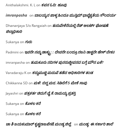
ಕವನ ಓದಿ: ಹೂವು
Anithalakshmi. K. L
on
imranpasha
ಬಾಬಯ್ಯನ ಪಾಳ್ಯ ಹಿಂದೂ ಮುಸ್ಲಿಮ್ ಭಾವೈಕ್ಯತೆಯ ಸೌಂದರ್ಯ
on
ತುರುವೇಕೆರೆಯಲ್ಲಿ ರೆಡ್ ಅಲರ್ಟ್ ಘೋಷಣೆ:
Dhananjaya S/o Rangaiah
on
ಜಿಲ್ಲಾಧಿಕಾರಿ
ಗುರು
Sukanya
on
ಇವರೇ ನಮ್ಮ ಡಾಕ್ಟ್ರು; : ದೇವರೇ ಬಂದ್ರೂ ರಜನಿ ಡಾಕ್ಟರೇ ಹೇಳ್ ಬೇಕು!
Padmini
on
ತುಮಕೂರು ನದಿಗಳ ಪುನರುಜ್ಜೀವನದ ಬಗ್ಗೆ ಮೌನ ಏಕೆ?
imranpasha
on
ಕದ್ದುಮುಚ್ಚಿ ಮದುವೆ ತಡೆದ ಅಧಿಕಾರಿಗಳ ತಂಡ
Varadaraju K
on
ಮಳೆ: ಬಿದ್ದ ಮರ, ಸಿಡಿಲಿಗೆ 5 ಮೇಕೆ ಸಾವು
Chikkanna SD
on
ಪತ್ರಕರ್ತ ಚಿದುಗೆ ವೈ.ಕೆ.ರಾಮಯ್ಯ ಪ್ರಶಸ್ತಿ
Jayashri
on
ಕೊಳಲ ಕರೆ
Sukanya
on
ಕೊಳಲ ಕರೆ
Sukanya
on
ಚಾ ಶಿ ಜಯಕುಮಾರ್ ಕೃಷ್ಣರಾಜಪೇಟೆ.ಮಂಡ್ಯ ಜಿಲ್ಲೆ.
ಮಂಡ್ಯ: ಈ ಸರ್ಕಾರಿ ಶಾಲೆ
on