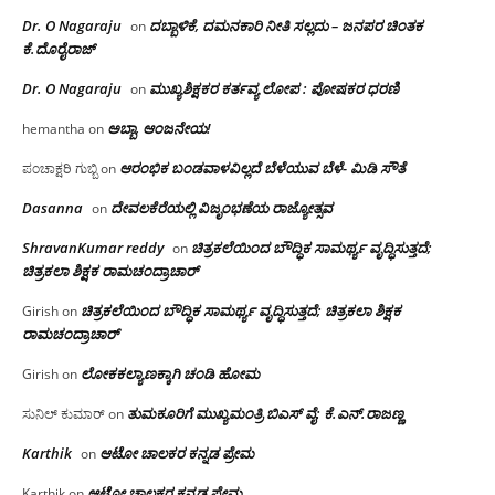
Dr. O Nagaraju
ದಬ್ಬಾಳಿಕೆ, ದಮನಕಾರಿ ನೀತಿ ಸಲ್ಲದು – ಜನಪರ ಚಿಂತಕ
on
ಕೆ.ದೊರೈರಾಜ್
Dr. O Nagaraju
ಮುಖ್ಯಶಿಕ್ಷಕರ ಕರ್ತವ್ಯ ಲೋಪ : ಪೋಷಕರ ಧರಣಿ
on
ಅಬ್ಬಾ, ಆಂಜನೇಯ!
hemantha
on
ಆರಂಭಿಕ ಬಂಡವಾಳವಿಲ್ಲದೆ ಬೆಳೆಯುವ ಬೆಳೆ- ಮಿಡಿ ಸೌತೆ
ಪಂಚಾಕ್ಷರಿ ಗುಬ್ಬಿ
on
Dasanna
ದೇವಲಕೆರೆಯಲ್ಲಿ ವಿಜೃಂಭಣೆಯ ರಾಜ್ಯೋತ್ಸವ
on
ShravanKumar reddy
ಚಿತ್ರಕಲೆಯಿಂದ ಬೌದ್ಧಿಕ ಸಾಮರ್ಥ್ಯ ವೃದ್ಧಿಸುತ್ತದೆ;
on
ಚಿತ್ರಕಲಾ ಶಿಕ್ಷಕ ರಾಮಚಂದ್ರಾಚಾರ್
ಚಿತ್ರಕಲೆಯಿಂದ ಬೌದ್ಧಿಕ ಸಾಮರ್ಥ್ಯ ವೃದ್ಧಿಸುತ್ತದೆ; ಚಿತ್ರಕಲಾ ಶಿಕ್ಷಕ
Girish
on
ರಾಮಚಂದ್ರಾಚಾರ್
ಲೋಕಕಲ್ಯಾಣಕ್ಕಾಗಿ ಚಂಡಿ ಹೋಮ
Girish
on
ತುಮಕೂರಿಗೆ ಮುಖ್ಯಮಂತ್ರಿ ಬಿಎಸ್ ವೈ: ಕೆ.ಎನ್.ರಾಜಣ್ಣ
ಸುನಿಲ್ ಕುಮಾರ್
on
Karthik
ಆಟೋ ಚಾಲಕರ ಕನ್ನಡ ಪ್ರೇಮ
on
ಆಟೋ ಚಾಲಕರ ಕನ್ನಡ ಪ್ರೇಮ
Karthik
on