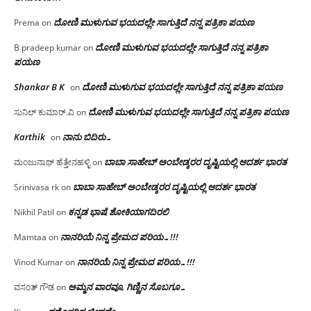
ದೋಣಿ ಮುಳುಗುವ ಭಯದಲ್ಲೇ ಸಾಗುತ್ತಿದೆ ನನ್ನ ಪತ್ರಿಕಾ ಪಯಣ
Prema
on
ದೋಣಿ ಮುಳುಗುವ ಭಯದಲ್ಲೇ ಸಾಗುತ್ತಿದೆ ನನ್ನ ಪತ್ರಿಕಾ
B pradeep kumar
on
ಪಯಣ
Shankar B K
ದೋಣಿ ಮುಳುಗುವ ಭಯದಲ್ಲೇ ಸಾಗುತ್ತಿದೆ ನನ್ನ ಪತ್ರಿಕಾ ಪಯಣ
on
ದೋಣಿ ಮುಳುಗುವ ಭಯದಲ್ಲೇ ಸಾಗುತ್ತಿದೆ ನನ್ನ ಪತ್ರಿಕಾ ಪಯಣ
ಸುನಿಲ್ ಕುಮಾರ್.ವಿ
on
Karthik
ನಾನು ಬಿದಿರು…
on
ಬಾಬಾ ಸಾಹೇಬ್ ಅಂಬೇಡ್ಕರರ ದೃಷ್ಟಿಯಲ್ಲಿ ಆದರ್ಶ ಭಾರತ
ಮಂಜುನಾಥ್ ಹೆತ್ತೇನಹಳ್ಳಿ
on
ಬಾಬಾ ಸಾಹೇಬ್ ಅಂಬೇಡ್ಕರರ ದೃಷ್ಟಿಯಲ್ಲಿ ಆದರ್ಶ ಭಾರತ
Srinivasa rk
on
ಕನ್ನಡ ಭಾಷೆ ಶೋಕಿಯಾಗದಿರಲಿ
Nikhil Patil
on
ನಾನರಿಯೆ ನಿನ್ನ ಪ್ರೇಮದ ಪರಿಯ…!!!
Mamtaa
on
ನಾನರಿಯೆ ನಿನ್ನ ಪ್ರೇಮದ ಪರಿಯ…!!!
Vinod Kumar
on
ಅಮ್ಮನ ವಾರವೂ, ಗಿಣ್ಣಿನ ಸೊಬಗೂ…
ವಸಂತ್ ಗೌಡ
on