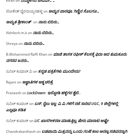
ನನ್ನೊಳಗಿನ ಜೀವವೇ……
Kiran
on
ಅಮ್ಮನ ವಾರವೂ, ಗಿಣ್ಣಿನ ಸೊಬಗೂ…
ಲೋಕೇಶ್ ಭೈರನಾಯ್ಕನಹಳ್ಳಿ
on
ಅಮೃತ ಶ್ರೀಕಾಂತ್
ನಾನು ಬಿದಿರು…
on
ನಾನು ಬಿದಿರು…
Akhilesh.m.k
on
ನಾನು ಬಿದಿರು…
Shreya
on
ಮಾಜಿ ಶಾಸಕ ರಫೀಕ್ ಕೆಲಸಕ್ಕೆ ಫಿದಾ ಆದ ತುಮಕೂರು
B.Mohammed Raffi Khan
on
ನಗರದ ಜನರು…
ಕನ್ನಡ ಪತ್ರಿಕೆಗಳು ಮುಂದೇನು?
ಸುನಿಲ್ ಕುಮಾರ್.ವಿ
on
ಅಜ್ಞಾತಿಗಳ ಆತ್ಮ ಚರಿತ್ರೆ
Rajani
on
LockDown: ಇಲ್ನೋಡಿ ಹಳ್ಳಿಗರ ಶೈಲಿ..
Praneeth
on
ಬಸ್, ರೈಲು ಇಲ್ಲ; ವಿ.ವಿ.ಗಳಿಗೆ ರಜೆ ಸಾರಿದ UGC, 9 ಜಿಲ್ಲೆಗಳಲ್ಲಿ
ಸುನಿಲ್ ಕುಮಾರ್
on
ಎಲ್ಲವೂ ಕಡಿತ
LIC ಖಾಸಗೀಕರಣ ಮಾಡುತ್ತಿಲ್ಲ, ಷೇರು ಮಾರಾಟ ಅಷ್ಟೇ
ಸುನಿಲ್ ಕುಮಾರ್
on
ಬಡಪಾಯಿ ಮಿತ್ರನನ್ನು ಒಂದು ಗಂಟೆ ಕಾಲ ಅರಣ್ಯ ಸಚಿವರನ್ನಾಗಿ
Chandrakanthavh
on