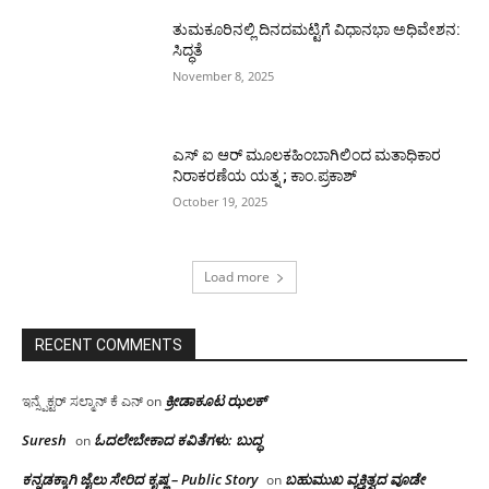
ತುಮಕೂರಿನಲ್ಲಿ ದಿನದಮಟ್ಟಿಗೆ ವಿಧಾನಭಾ ಅಧಿವೇಶನ:
ಸಿದ್ಧತೆ
November 8, 2025
ಎಸ್ ಐ ಆರ್ ಮೂಲಕಹಿಂಬಾಗಿಲಿಂದ ಮತಾಧಿಕಾರ
ನಿರಾಕರಣೆಯ ಯತ್ನ ; ಕಾಂ.ಪ್ರಕಾಶ್
October 19, 2025
Load more
RECENT COMMENTS
ಕ್ರೀಡಾಕೂಟ ಝಲಕ್
ಇನ್ಸ್ಪೆಕ್ಟರ್ ಸಲ್ಮಾನ್ ಕೆ ಎನ್
on
Suresh
ಓದಲೇಬೇಕಾದ‌ ಕವಿತೆಗಳು: ಬುದ್ಧ
on
ಕನ್ನಡಕ್ಕಾಗಿ ಜೈಲು ಸೇರಿದ ಕೃಷ್ಣ – Public Story
ಬಹುಮುಖ ವ್ಯಕ್ತಿತ್ವದ ವೂಡೇ
on