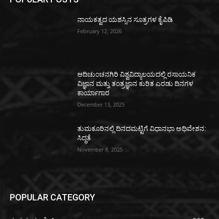
ನಾಯಕತ್ವದ ಯಶಸ್ಸಿನ ಸೂತ್ರಗಳ ಕೈಪಿಡಿ
February 12, 2026
ಆದಿಚುಂಚನಗಿರಿ ವಿಶ್ವವಿದ್ಯಾಲಯದಲ್ಲಿ ರಸಾಯನಿಕ
ವಿಜ್ಞಾನ ಮತ್ತು ತಂತ್ರಜ್ಞಾನ ಕುರಿತ ಎರಡು ದಿನಗಳ
ಕಾರ್ಯಾಗಾರ
December 13, 2025
ತುಮಕೂರಿನಲ್ಲಿ ದಿನದಮಟ್ಟಿಗೆ ವಿಧಾನಭಾ ಅಧಿವೇಶನ:
ಸಿದ್ಧತೆ
November 8, 2025
POPULAR CATEGORY