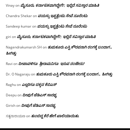
ಮೈಸೂರು, ಕರ್ನಾಟಕವಾಗಿದ್ದೇಗೆ?; ಇಲ್ಲಿದೆ ಸವಿಸ್ತಾರ ಮಾಹಿತಿ
Vinay
on
ವಯಸ್ಸು ಇಪ್ಪತ್ತೆಂಟು ಸೇವೆ ನೂರೆಂಟು
Chandra Shekar
on
ವಯಸ್ಸು ಇಪ್ಪತ್ತೆಂಟು ಸೇವೆ ನೂರೆಂಟು
Sandeep kumar
on
ಮೈಸೂರು, ಕರ್ನಾಟಕವಾಗಿದ್ದೇಗೆ?; ಇಲ್ಲಿದೆ ಸವಿಸ್ತಾರ ಮಾಹಿತಿ
giri
on
ತುಮಕೂರು ಎಸ್ಪಿ ಕೌರವನಾಗಿ ರಂಗಕ್ಕೆ ಬಂದಾಗ…
Nagendrakumarsh SH
on
ಹೀಗಿತ್ತು
ದೀಪಾವಳಿಗೂ ಶ್ರೀರಾಮನಿಗೂ ಇರುವ ನಂಟೇನು?
Ravi
on
ತುಮಕೂರು ಎಸ್ಪಿ ಕೌರವನಾಗಿ ರಂಗಕ್ಕೆ ಬಂದಾಗ… ಹೀಗಿತ್ತು
Dr. O Nagaraju
on
ಎಲ್ಲರಿಗೂ ದಕ್ಕದ ಕೆಬಿಎಸ್
Raghu
on
ದೀಪುಗೆ ಜೆಡಿಎಸ್ ಸಾರಥ್ಯ
Deepu
on
ದೀಪುಗೆ ಜೆಡಿಎಸ್ ಸಾರಥ್ಯ
Girish
on
ತುಂಬಿದ್ದ ಕೆರೆ ಹೇಗೆ ಖಾಲಿಯಾಯಿತು.
ಸತ್ಯನಾರಾಯಣ
on