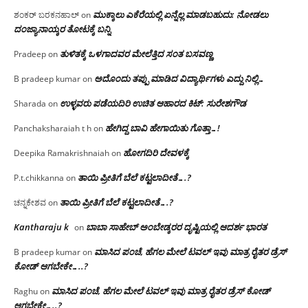
ಮುಕ್ಕಾಲು ಎಕೆರೆಯಲ್ಲಿ ಏನ್ನೆಲ್ಲ‌ ಮಾಡಬಹುದು: ನೋಡಲು
ಶಂಕರ್ ಬರಕನಹಾಲ್
on
ದಂಜ್ಯಾನಾಯ್ಕರ ತೋಟಕ್ಕೆ ಬನ್ನಿ
ತುಳಿತಕ್ಕೆ ಒಳಗಾದವರ ಮೇಲೆತ್ತಿದ ಸಂತ ಬಸವಣ್ಣ
Pradeep
on
ಅದೊಂದು ತಪ್ಪು ಮಾಡಿದ ವಿದ್ಯಾರ್ಥಿಗಳು ಎದ್ದು ನಿಲ್ಲಿ…
B pradeep kumar
on
ಉಳ್ಳವರು ಪಡೆಯದಿರಿ ಉಚಿತ ಆಹಾರದ ಕಿಟ್: ಸುರೇಶಗೌಡ
Sharada
on
ಹೇಗಿದ್ದ ಬಾವಿ ಹೇಗಾಯಿತು ಗೊತ್ತಾ…!
Panchaksharaiah t h
on
ಹೋಗದಿರಿ ದೇವಳಕ್ಕೆ
Deepika Ramakrishnaiah
on
ತಾಯಿ ಪ್ರೀತಿಗೆ ಬೆಲೆ ಕಟ್ಟಲಾದೀತೆ….?
P.t.chikkanna
on
ತಾಯಿ ಪ್ರೀತಿಗೆ ಬೆಲೆ ಕಟ್ಟಲಾದೀತೆ….?
ಚನ್ನಕೇಶವ
on
Kantharaju k
ಬಾಬಾ ಸಾಹೇಬ್ ಅಂಬೇಡ್ಕರರ ದೃಷ್ಟಿಯಲ್ಲಿ ಆದರ್ಶ ಭಾರತ
on
ಮಾಸಿದ ಪಂಚೆ, ಹೆಗಲ ಮೇಲೆ ಟವಲ್‌ ಇವು ಮಾತ್ರ ರೈತರ ಡ್ರೆಸ್‌
B pradeep kumar
on
ಕೋಡ್ ಆಗಬೇಕೇ…..?‌
ಮಾಸಿದ ಪಂಚೆ, ಹೆಗಲ ಮೇಲೆ ಟವಲ್‌ ಇವು ಮಾತ್ರ ರೈತರ ಡ್ರೆಸ್‌ ಕೋಡ್
Raghu
on
ಆಗಬೇಕೇ…..?‌