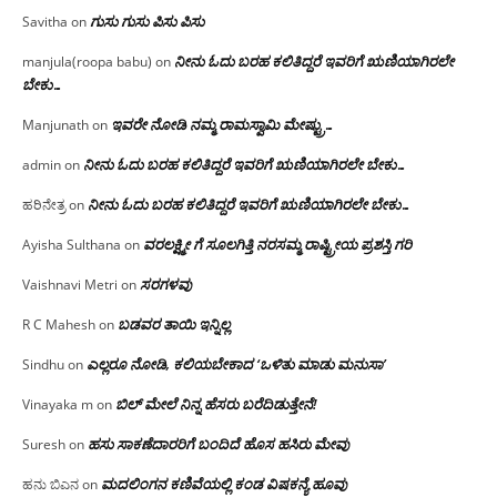
ಗುಸು ಗುಸು ಪಿಸು ಪಿಸು
Savitha
on
ನೀನು ಓದು ಬರಹ ಕಲಿತಿದ್ದರೆ ಇವರಿಗೆ ಋಣಿಯಾಗಿರಲೇ
manjula(roopa babu)
on
ಬೇಕು…
ಇವರೇ‌ ನೋಡಿ‌ ನಮ್ಮ‌ ರಾಮಸ್ವಾಮಿ ಮೇಷ್ಟ್ರು…
Manjunath
on
ನೀನು ಓದು ಬರಹ ಕಲಿತಿದ್ದರೆ ಇವರಿಗೆ ಋಣಿಯಾಗಿರಲೇ ಬೇಕು…
admin
on
ನೀನು ಓದು ಬರಹ ಕಲಿತಿದ್ದರೆ ಇವರಿಗೆ ಋಣಿಯಾಗಿರಲೇ ಬೇಕು…
ಹರಿನೇತ್ರ
on
ವರಲಕ್ಷ್ಮೀ ಗೆ ಸೂಲಗಿತ್ತಿ ನರಸಮ್ಮ‌ ರಾಷ್ಟ್ರೀಯ ಪ್ರಶಸ್ತಿ ಗರಿ
Ayisha Sulthana
on
ಸರಗಳವು
Vaishnavi Metri
on
ಬಡವರ ತಾಯಿ ಇನ್ನಿಲ್ಲ
R C Mahesh
on
ಎಲ್ಲರೂ ನೋಡಿ, ಕಲಿಯಬೇಕಾದ ‘ಒಳಿತು ಮಾಡು ಮನುಸಾ’
Sindhu
on
ಬಿಲ್ ಮೇಲೆ ನಿನ್ನ ಹೆಸರು ಬರೆದಿಡುತ್ತೇನೆ!
Vinayaka m
on
ಹಸು ಸಾಕಣೆದಾರರಿಗೆ ಬಂದಿದೆ ಹೊಸ ಹಸಿರು ಮೇವು
Suresh
on
ಮದಲಿಂಗನ ಕಣಿವೆಯಲ್ಲಿ ಕಂಡ ವಿಷಕನ್ಯೆ ಹೂವು
ಹನು ಬಿಎನ
on