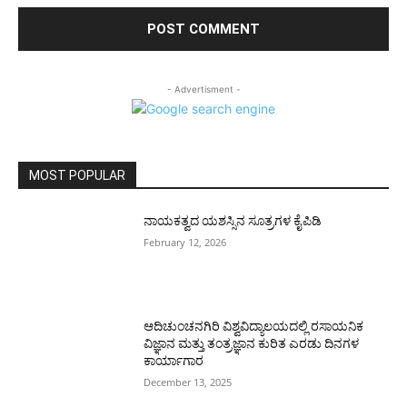
- Advertisment -
MOST POPULAR
ನಾಯಕತ್ವದ ಯಶಸ್ಸಿನ ಸೂತ್ರಗಳ ಕೈಪಿಡಿ
February 12, 2026
ಆದಿಚುಂಚನಗಿರಿ ವಿಶ್ವವಿದ್ಯಾಲಯದಲ್ಲಿ ರಸಾಯನಿಕ
ವಿಜ್ಞಾನ ಮತ್ತು ತಂತ್ರಜ್ಞಾನ ಕುರಿತ ಎರಡು ದಿನಗಳ
ಕಾರ್ಯಾಗಾರ
December 13, 2025