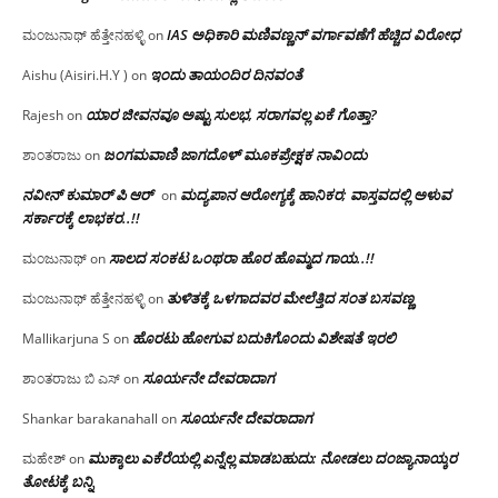
IAS ಅಧಿಕಾರಿ ಮಣಿವಣ್ಣನ್ ವರ್ಗಾವಣೆಗೆ ಹೆಚ್ಚಿದ‌ ವಿರೋಧ
ಮಂಜುನಾಥ್ ಹೆತ್ತೇನಹಳ್ಳಿ
on
ಇಂದು ತಾಯಂದಿರ ದಿನವಂತೆ
Aishu (Aisiri.H.Y )
on
ಯಾರ ಜೀವನವೂ ಅಷ್ಟು ಸುಲಭ, ಸರಾಗವಲ್ಲ ಏಕೆ ಗೊತ್ತಾ?
Rajesh
on
ಜಂಗಮವಾಣಿ ಜಾಗದೊಳ್ ಮೂಕಪ್ರೇಕ್ಷಕ ನಾವಿಂದು
ಶಾಂತರಾಜು
on
ನವೀನ್ ಕುಮಾರ್ ಪಿ ಆರ್
ಮದ್ಯಪಾನ ಆರೋಗ್ಯಕ್ಕೆ ಹಾನಿಕರ; ವಾಸ್ತವದಲ್ಲಿ ಅಳುವ
on
ಸರ್ಕಾರಕ್ಕೆ ಲಾಭಕರ..!!
ಸಾಲದ ಸಂಕಟ ಒಂಥರಾ ಹೊರ ಹೊಮ್ಮದ ಗಾಯ..!!
ಮಂಜುನಾಥ್
on
ತುಳಿತಕ್ಕೆ ಒಳಗಾದವರ ಮೇಲೆತ್ತಿದ ಸಂತ ಬಸವಣ್ಣ
ಮಂಜುನಾಥ್ ಹೆತ್ತೇನಹಳ್ಳಿ
on
ಹೊರಟು ಹೋಗುವ ಬದುಕಿಗೊಂದು ವಿಶೇಷತೆ ಇರಲಿ
Mallikarjuna S
on
ಸೂರ್ಯನೇ ದೇವರಾದಾಗ
ಶಾಂತರಾಜು ಬಿ ಎಸ್
on
ಸೂರ್ಯನೇ ದೇವರಾದಾಗ
Shankar barakanahall
on
ಮುಕ್ಕಾಲು ಎಕೆರೆಯಲ್ಲಿ ಏನ್ನೆಲ್ಲ‌ ಮಾಡಬಹುದು: ನೋಡಲು ದಂಜ್ಯಾನಾಯ್ಕರ
ಮಹೇಶ್
on
ತೋಟಕ್ಕೆ ಬನ್ನಿ