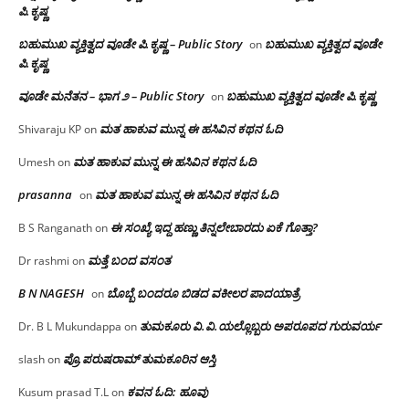
ಪಿ.ಕೃಷ್ಣ
ಬಹುಮುಖ ವ್ಯಕ್ತಿತ್ವದ ವೂಡೇ ಪಿ.ಕೃಷ್ಣ – Public Story
ಬಹುಮುಖ ವ್ಯಕ್ತಿತ್ವದ ವೂಡೇ
on
ಪಿ.ಕೃಷ್ಣ
ವೂಡೇ ಮನೆತನ – ಭಾಗ ೨ – Public Story
ಬಹುಮುಖ ವ್ಯಕ್ತಿತ್ವದ ವೂಡೇ ಪಿ.ಕೃಷ್ಣ
on
ಮತ ಹಾಕುವ ಮುನ್ನ ಈ ಹಸಿವಿನ ಕಥನ ಓದಿ
Shivaraju KP
on
ಮತ ಹಾಕುವ ಮುನ್ನ ಈ ಹಸಿವಿನ ಕಥನ ಓದಿ
Umesh
on
prasanna
ಮತ ಹಾಕುವ ಮುನ್ನ ಈ ಹಸಿವಿನ ಕಥನ ಓದಿ
on
ಈ ಸಂಖ್ಯೆ ಇದ್ದ ಹಣ್ಣು ತಿನ್ನಲೇಬಾರದು ಏಕೆ ಗೊತ್ತಾ?
B S Ranganath
on
ಮತ್ತೆ ಬಂದ ವಸಂತ
Dr rashmi
on
B N NAGESH
ಬೊಬ್ಬೆ ಬಂದರೂ ಬಿಡದ ವಕೀಲರ ಪಾದಯಾತ್ರೆ
on
ತುಮಕೂರು‌ ವಿ.ವಿ.ಯಲ್ಲೊಬ್ಬರು ಅಪರೂಪದ ಗುರುವರ್ಯ
Dr. B L Mukundappa
on
ಪ್ರೊ.ಪರುಷರಾಮ್ ತುಮಕೂರಿನ ಆಸ್ತಿ
slash
on
ಕವನ ಓದಿ: ಹೂವು
Kusum prasad T.L
on