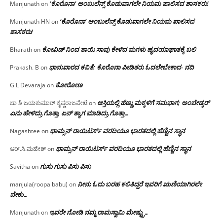
‘ಕೊರೊನಾ’ ಅಂಬುಲೆನ್ಸ್ ಕೊಡುವಾಗಲೇ ನಿಯಮ ಪಾಲಿಸದ ಶಾಸಕರು!
Manjunath
on
‘ಕೊರೊನಾ’ ಅಂಬುಲೆನ್ಸ್ ಕೊಡುವಾಗಲೇ ನಿಯಮ ಪಾಲಿಸದ
Manjunath HN
on
ಶಾಸಕರು!
ಕೋವಿಡ್ ನಿಂದ ತಾಯಿ ಸಾವು ಕೇಳಿದ ಮಗಳು ಹೃದಯಾಘಾತಕ್ಕೆ ಬಲಿ
Bharath
on
ಭಾನುವಾರದ ಕವಿತೆ: ಕೊರೊನಾ ಪೀಡಿತರು ಓದಲೇಬೇಕಾದ- ನದಿ
Prakash. B
on
ಕೋರೋಣ
G L Devaraja
on
ಆಸ್ತಿಯಲ್ಲಿ ಹೆಣ್ಣು ಮಕ್ಕಳಿಗೆ ಸಮಭಾಗ; ಅಂಬೇಡ್ಕರ್
ಚಾ ಶಿ ಜಯಕುಮಾರ್ ಕೃಷ್ಣರಾಜಪೇಟೆ
on
ಏನು ಹೇಳಿದ್ರು ಗೊತ್ತಾ, ಏನ್ ತ್ಯಾಗ ಮಾಡಿದ್ರು ಗೊತ್ತಾ…
ಥಾಮ್ಸನ್ ರಾಯಿಟರ್ಸ್ ವರದಿಯೂ ಭಾರತದಲ್ಲಿ ಹೆಣ್ಣಿನ ಸ್ಥಾನ‌
Nagashtee
on
ಥಾಮ್ಸನ್ ರಾಯಿಟರ್ಸ್ ವರದಿಯೂ ಭಾರತದಲ್ಲಿ ಹೆಣ್ಣಿನ ಸ್ಥಾನ‌
ಆರ್.ಸಿ.ಮಹೇಶ್
on
ಗುಸು ಗುಸು ಪಿಸು ಪಿಸು
Savitha
on
ನೀನು ಓದು ಬರಹ ಕಲಿತಿದ್ದರೆ ಇವರಿಗೆ ಋಣಿಯಾಗಿರಲೇ
manjula(roopa babu)
on
ಬೇಕು…
ಇವರೇ‌ ನೋಡಿ‌ ನಮ್ಮ‌ ರಾಮಸ್ವಾಮಿ ಮೇಷ್ಟ್ರು…
Manjunath
on