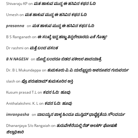
ಮತ ಹಾಕುವ ಮುನ್ನ ಈ ಹಸಿವಿನ ಕಥನ ಓದಿ
Shivaraju KP
on
ಮತ ಹಾಕುವ ಮುನ್ನ ಈ ಹಸಿವಿನ ಕಥನ ಓದಿ
Umesh
on
prasanna
ಮತ ಹಾಕುವ ಮುನ್ನ ಈ ಹಸಿವಿನ ಕಥನ ಓದಿ
on
ಈ ಸಂಖ್ಯೆ ಇದ್ದ ಹಣ್ಣು ತಿನ್ನಲೇಬಾರದು ಏಕೆ ಗೊತ್ತಾ?
B S Ranganath
on
ಮತ್ತೆ ಬಂದ ವಸಂತ
Dr rashmi
on
B N NAGESH
ಬೊಬ್ಬೆ ಬಂದರೂ ಬಿಡದ ವಕೀಲರ ಪಾದಯಾತ್ರೆ
on
ತುಮಕೂರು‌ ವಿ.ವಿ.ಯಲ್ಲೊಬ್ಬರು ಅಪರೂಪದ ಗುರುವರ್ಯ
Dr. B L Mukundappa
on
ಪ್ರೊ.ಪರುಷರಾಮ್ ತುಮಕೂರಿನ ಆಸ್ತಿ
slash
on
ಕವನ ಓದಿ: ಹೂವು
Kusum prasad T.L
on
ಕವನ ಓದಿ: ಹೂವು
Anithalakshmi. K. L
on
imranpasha
ಬಾಬಯ್ಯನ ಪಾಳ್ಯ ಹಿಂದೂ ಮುಸ್ಲಿಮ್ ಭಾವೈಕ್ಯತೆಯ ಸೌಂದರ್ಯ
on
ತುರುವೇಕೆರೆಯಲ್ಲಿ ರೆಡ್ ಅಲರ್ಟ್ ಘೋಷಣೆ:
Dhananjaya S/o Rangaiah
on
ಜಿಲ್ಲಾಧಿಕಾರಿ