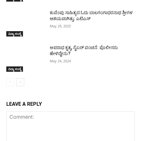
ಕುವೆಂಪು ಸಾಹಿತ್ಯದ ಓದು ಬಾಲಗಂಗಾಧರನಾಥ ಶ್ರೀಗಳ
ಆಶಯವಾಗಿತ್ತು: ಎಟಿಎಸ್
May 29, 2025
ವಿದ್ಯಾ ಸಂಸ್ಥೆ
ಅಪರಾಧ ಕೃತ್ಯ, ಸೈಬರ್ ವಂಚನೆ: ಪೊಲೀಸರು
ಹೇಳಿದ್ದೇನು?
May 24, 2024
ವಿದ್ಯಾ ಸಂಸ್ಥೆ
LEAVE A REPLY