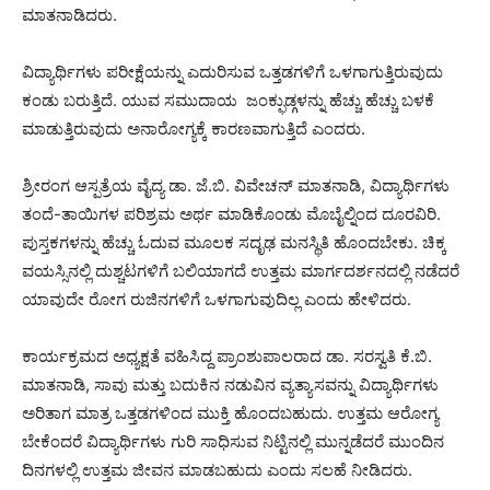
ಮಾತನಾಡಿದರು.
ವಿದ್ಯಾರ್ಥಿಗಳು ಪರೀಕ್ಷೆಯನ್ನು ಎದುರಿಸುವ ಒತ್ತಡಗಳಿಗೆ ಒಳಗಾಗುತ್ತಿರುವುದು
ಕಂಡು ಬರುತ್ತಿದೆ. ಯುವ ಸಮುದಾಯ ಜಂಕ್ಫುಡ್ಗಳನ್ನು ಹೆಚ್ಚು ಹೆಚ್ಚು ಬಳಕೆ
ಮಾಡುತ್ತಿರುವುದು ಅನಾರೋಗ್ಯಕ್ಕೆ ಕಾರಣವಾಗುತ್ತಿದೆ ಎಂದರು.
ಶ್ರೀರಂಗ ಆಸ್ಪತ್ರೆಯ ವೈದ್ಯ ಡಾ. ಜೆ.ಬಿ. ವಿವೇಚನ್ ಮಾತನಾಡಿ, ವಿದ್ಯಾರ್ಥಿಗಳು
ತಂದೆ-ತಾಯಿಗಳ ಪರಿಶ್ರಮ ಅರ್ಥ ಮಾಡಿಕೊಂಡು ಮೊಬೈಲ್ನಿಂದ ದೂರವಿರಿ.
ಪುಸ್ತಕಗಳನ್ನು ಹೆಚ್ಚು ಓದುವ ಮೂಲಕ ಸದೃಢ ಮನಸ್ಥಿತಿ ಹೊಂದಬೇಕು. ಚಿಕ್ಕ
ವಯಸ್ಸಿನಲ್ಲಿ ದುಶ್ಚಟಗಳಿಗೆ ಬಲಿಯಾಗದೆ ಉತ್ತಮ ಮಾರ್ಗದರ್ಶನದಲ್ಲಿ ನಡೆದರೆ
ಯಾವುದೇ ರೋಗ ರುಜಿನಗಳಿಗೆ ಒಳಗಾಗುವುದಿಲ್ಲ ಎಂದು ಹೇಳಿದರು.
ಕಾರ್ಯಕ್ರಮದ ಅಧ್ಯಕ್ಷತೆ ವಹಿಸಿದ್ದ ಪ್ರಾಂಶುಪಾಲರಾದ ಡಾ. ಸರಸ್ವತಿ ಕೆ.ಬಿ.
ಮಾತನಾಡಿ, ಸಾವು ಮತ್ತು ಬದುಕಿನ ನಡುವಿನ ವ್ಯತ್ಯಾಸವನ್ನು ವಿದ್ಯಾರ್ಥಿಗಳು
ಅರಿತಾಗ ಮಾತ್ರ ಒತ್ತಡಗಳಿಂದ ಮುಕ್ತಿ ಹೊಂದಬಹುದು. ಉತ್ತಮ ಆರೋಗ್ಯ
ಬೇಕೆಂದರೆ ವಿದ್ಯಾರ್ಥಿಗಳು ಗುರಿ ಸಾಧಿಸುವ ನಿಟ್ಟಿನಲ್ಲಿ ಮುನ್ನಡೆದರೆ ಮುಂದಿನ
ದಿನಗಳಲ್ಲಿ ಉತ್ತಮ ಜೀವನ ಮಾಡಬಹುದು ಎಂದು ಸಲಹೆ ನೀಡಿದರು.