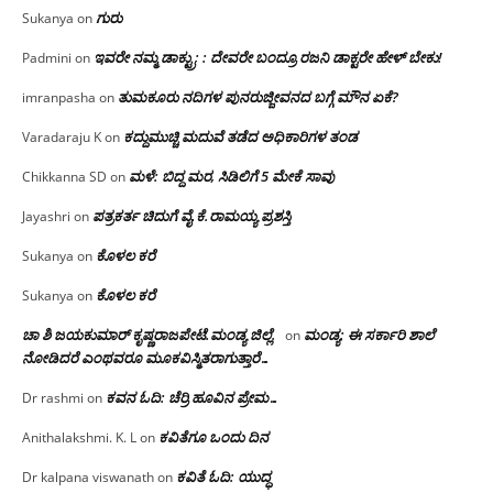
ಗುರು
Sukanya
on
ಇವರೇ ನಮ್ಮ ಡಾಕ್ಟ್ರು; : ದೇವರೇ ಬಂದ್ರೂ ರಜನಿ ಡಾಕ್ಟರೇ ಹೇಳ್ ಬೇಕು!
Padmini
on
ತುಮಕೂರು ನದಿಗಳ ಪುನರುಜ್ಜೀವನದ ಬಗ್ಗೆ ಮೌನ ಏಕೆ?
imranpasha
on
ಕದ್ದುಮುಚ್ಚಿ ಮದುವೆ ತಡೆದ ಅಧಿಕಾರಿಗಳ ತಂಡ
Varadaraju K
on
ಮಳೆ: ಬಿದ್ದ ಮರ, ಸಿಡಿಲಿಗೆ 5 ಮೇಕೆ ಸಾವು
Chikkanna SD
on
ಪತ್ರಕರ್ತ ಚಿದುಗೆ ವೈ.ಕೆ.ರಾಮಯ್ಯ ಪ್ರಶಸ್ತಿ
Jayashri
on
ಕೊಳಲ ಕರೆ
Sukanya
on
ಕೊಳಲ ಕರೆ
Sukanya
on
ಚಾ ಶಿ ಜಯಕುಮಾರ್ ಕೃಷ್ಣರಾಜಪೇಟೆ.ಮಂಡ್ಯ ಜಿಲ್ಲೆ.
ಮಂಡ್ಯ: ಈ ಸರ್ಕಾರಿ ಶಾಲೆ
on
ನೋಡಿದರೆ ಎಂಥವರೂ ಮೂಕವಿಸ್ಮಿತರಾಗುತ್ತಾರೆ…
ಕವನ ಓದಿ: ಚೆರ್ರಿ ಹೂವಿನ ಪ್ರೇಮ…
Dr rashmi
on
ಕವಿತೆಗೂ ಒಂದು ದಿನ
Anithalakshmi. K. L
on
ಕವಿತೆ ಓದಿ: ಯುದ್ಧ
Dr kalpana viswanath
on