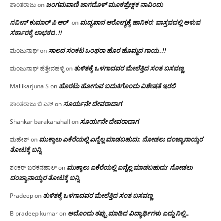
ಜಂಗಮವಾಣಿ ಜಾಗದೊಳ್ ಮೂಕಪ್ರೇಕ್ಷಕ ನಾವಿಂದು
ಶಾಂತರಾಜು
on
ನವೀನ್ ಕುಮಾರ್ ಪಿ ಆರ್
ಮದ್ಯಪಾನ ಆರೋಗ್ಯಕ್ಕೆ ಹಾನಿಕರ; ವಾಸ್ತವದಲ್ಲಿ ಅಳುವ
on
ಸರ್ಕಾರಕ್ಕೆ ಲಾಭಕರ..!!
ಸಾಲದ ಸಂಕಟ ಒಂಥರಾ ಹೊರ ಹೊಮ್ಮದ ಗಾಯ..!!
ಮಂಜುನಾಥ್
on
ತುಳಿತಕ್ಕೆ ಒಳಗಾದವರ ಮೇಲೆತ್ತಿದ ಸಂತ ಬಸವಣ್ಣ
ಮಂಜುನಾಥ್ ಹೆತ್ತೇನಹಳ್ಳಿ
on
ಹೊರಟು ಹೋಗುವ ಬದುಕಿಗೊಂದು ವಿಶೇಷತೆ ಇರಲಿ
Mallikarjuna S
on
ಸೂರ್ಯನೇ ದೇವರಾದಾಗ
ಶಾಂತರಾಜು ಬಿ ಎಸ್
on
ಸೂರ್ಯನೇ ದೇವರಾದಾಗ
Shankar barakanahall
on
ಮುಕ್ಕಾಲು ಎಕೆರೆಯಲ್ಲಿ ಏನ್ನೆಲ್ಲ‌ ಮಾಡಬಹುದು: ನೋಡಲು ದಂಜ್ಯಾನಾಯ್ಕರ
ಮಹೇಶ್
on
ತೋಟಕ್ಕೆ ಬನ್ನಿ
ಮುಕ್ಕಾಲು ಎಕೆರೆಯಲ್ಲಿ ಏನ್ನೆಲ್ಲ‌ ಮಾಡಬಹುದು: ನೋಡಲು
ಶಂಕರ್ ಬರಕನಹಾಲ್
on
ದಂಜ್ಯಾನಾಯ್ಕರ ತೋಟಕ್ಕೆ ಬನ್ನಿ
ತುಳಿತಕ್ಕೆ ಒಳಗಾದವರ ಮೇಲೆತ್ತಿದ ಸಂತ ಬಸವಣ್ಣ
Pradeep
on
ಅದೊಂದು ತಪ್ಪು ಮಾಡಿದ ವಿದ್ಯಾರ್ಥಿಗಳು ಎದ್ದು ನಿಲ್ಲಿ…
B pradeep kumar
on