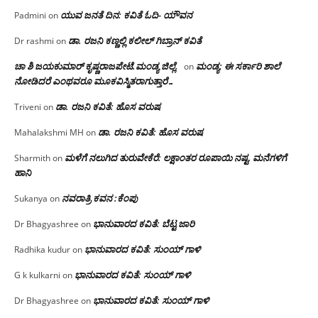
ಯುವ ಜನತೆ ದಿನ: ಕವಿತೆ ಓದಿ- ಯೌವನ
Padmini
on
ಡಾ. ರಜನಿ‌ ಕಣ್ಣಲ್ಲಿ ಕಲೀಲ್ ಗಿಬ್ರಾನ್ ಕವಿತೆ
Dr rashmi
on
ಚಾ ಶಿ ಜಯಕುಮಾರ್ ಕೃಷ್ಣರಾಜಪೇಟೆ.ಮಂಡ್ಯ ಜಿಲ್ಲೆ.
ಮಂಡ್ಯ: ಈ ಸರ್ಕಾರಿ ಶಾಲೆ
on
ನೋಡಿದರೆ ಎಂಥವರೂ ಮೂಕವಿಸ್ಮಿತರಾಗುತ್ತಾರೆ…
ಡಾ. ರಜನಿ ಕವಿತೆ: ಹೊಸ ವರುಷ
Triveni
on
ಡಾ. ರಜನಿ ಕವಿತೆ: ಹೊಸ ವರುಷ
Mahalakshmi MH
on
ಮಳೆಗೆ ನಲುಗಿದ ತುರುವೇಕೆರೆ: ಲಕ್ಷಾಂತರ ರೂಪಾಯಿ ನಷ್ಟ, ಮನೆಗಳಿಗೆ
Sharmith
on
ಹಾನಿ
ನವರಾತ್ರಿ ಕವನ :ಕೆಂಪು
Sukanya
on
ಭಾನುವಾರದ ಕವಿತೆ: ಬೆಟ್ಟ ಜಾರಿ
Dr Bhagyashree
on
ಭಾನುವಾರದ ಕವಿತೆ: ಸುಂಯ್ ಗಾಳಿ
Radhika kudur
on
ಭಾನುವಾರದ ಕವಿತೆ: ಸುಂಯ್ ಗಾಳಿ
G k kulkarni
on
ಭಾನುವಾರದ ಕವಿತೆ: ಸುಂಯ್ ಗಾಳಿ
Dr Bhagyashree
on