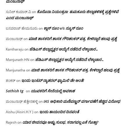
ಮಂಜು‌ನಾಥ್
ಕೊರೊನಾ ನಿಯಂತ್ರಣ: ತುಮಕೂರು ಜಿಲ್ಲಾಡಳಿತಕ್ಕೆ ಪ್ರಶ್ನೆಗಳಿವೆ
ಸುನಿಲ್ ಕುಮಾರ್.ವಿ
on
ಎಂದ ಮಂಜು‌ನಾಥ್
ಕ್ಲಾಸ್ ರೂಂ v/s ನ್ಯೂಸ್ ರೂಂ
ಬಸವರಾಜ್ ಹೇಮನೂರು
on
ಮಾಜಿ ಶಾಸಕರಿಗೆ ಶಾಸಕ ಗೌರಿಶಂಕರ್ ಪತ್ರ, ಕೇಳಿದ್ದಾರೆ ಹಲವು ಪ್ರಶ್ನೆ
ಮಂಜುನಾಥ್
on
ಜೆಡಿಎಸ್ ಜಿಲ್ಲಾಧ್ಯಕ್ಷರ ಆಯ್ಕೆಗೆ ನಡೆದಿದೆ ಲೆಕ್ಕಾಚಾರ…
Kantharaju
on
ಜೆಡಿಎಸ್ ಜಿಲ್ಲಾಧ್ಯಕ್ಷರ ಆಯ್ಕೆಗೆ ನಡೆದಿದೆ ಲೆಕ್ಕಾಚಾರ…
Manjunath HN
on
ಮಾಜಿ ಶಾಸಕರಿಗೆ ಶಾಸಕ ಗೌರಿಶಂಕರ್ ಪತ್ರ, ಕೇಳಿದ್ದಾರೆ ಹಲವು ಪ್ರಶ್ನೆ
Manjunatha
on
ಇಂದು ಇಂಟರ್ ನ್ಯಾಶನಲ್ ಫ್ಯಾಮಿಲಿ ಡೇ ಅಂತೆ!
ಶಂಕರ್
on
Sathish tg
ಯುವಕರಿಗೆ ಸೇನೆಯಲ್ಲಿ ಅವಕಾಶ
on
IAS ಅಧಿಕಾರಿ ಮಣಿವಣ್ಣನ್ ವರ್ಗಾವಣೆಗೆ ಹೆಚ್ಚಿದ‌ ವಿರೋಧ
ಮಂಜುನಾಥ್ ಹೆತ್ತೇನಹಳ್ಳಿ
on
ಇಂದು ತಾಯಂದಿರ ದಿನವಂತೆ
Aishu (Aisiri.H.Y )
on
ಯಾರ ಜೀವನವೂ ಅಷ್ಟು ಸುಲಭ, ಸರಾಗವಲ್ಲ ಏಕೆ ಗೊತ್ತಾ?
Rajesh
on