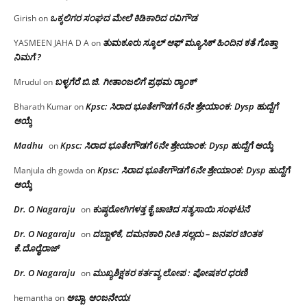
ಒಕ್ಕಲಿಗರ ಸಂಘದ ಮೇಲೆ ಕಿಡಿಕಾರಿದ ರವಿಗೌಡ
Girish
on
ತುಮಕೂರು ಸ್ಕೂಲ್ ಆಫ್ ಮ್ಯೂಸಿಕ್ ಹಿಂದಿನ ಕತೆ ಗೊತ್ತಾ
YASMEEN JAHA D A
on
ನಿಮಗೆ ?
ಬಳ್ಳಗೆರೆ ಬಿ.ಜಿ. ಗೀತಾಂಜಲಿಗೆ ಪ್ರಥಮ ರ‌್ಯಾಂಕ್
Mrudul
on
Kpsc: ಸಿರಾದ ಭೂತೇಗೌಡಗೆ 6ನೇ ಶ್ರೇಯಾಂಕ: Dysp ಹುದ್ದೆಗೆ
Bharath Kumar
on
ಆಯ್ಕೆ
Madhu
Kpsc: ಸಿರಾದ ಭೂತೇಗೌಡಗೆ 6ನೇ ಶ್ರೇಯಾಂಕ: Dysp ಹುದ್ದೆಗೆ ಆಯ್ಕೆ
on
Kpsc: ಸಿರಾದ ಭೂತೇಗೌಡಗೆ 6ನೇ ಶ್ರೇಯಾಂಕ: Dysp ಹುದ್ದೆಗೆ
Manjula dh gowda
on
ಆಯ್ಕೆ
Dr. O Nagaraju
ಕುಷ್ಠರೋಗಿಗಳತ್ತ ಕೈ ಚಾಚಿದ ಸತ್ಯಸಾಯಿ ಸಂಘಟನೆ
on
Dr. O Nagaraju
ದಬ್ಬಾಳಿಕೆ, ದಮನಕಾರಿ ನೀತಿ ಸಲ್ಲದು – ಜನಪರ ಚಿಂತಕ
on
ಕೆ.ದೊರೈರಾಜ್
Dr. O Nagaraju
ಮುಖ್ಯಶಿಕ್ಷಕರ ಕರ್ತವ್ಯ ಲೋಪ : ಪೋಷಕರ ಧರಣಿ
on
ಅಬ್ಬಾ, ಆಂಜನೇಯ!
hemantha
on