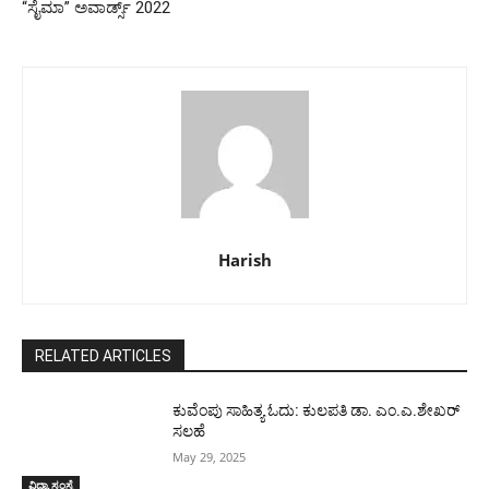
“ಸೈಮಾ” ಅವಾರ್ಡ್ಸ್ 2022
Harish
RELATED ARTICLES
ಕುವೆಂಪು ಸಾಹಿತ್ಯ ಓದು: ಕುಲಪತಿ ಡಾ. ಎಂ.ಎ.ಶೇಖರ್
ಸಲಹೆ
May 29, 2025
ವಿದ್ಯಾ ಸಂಸ್ಥೆ