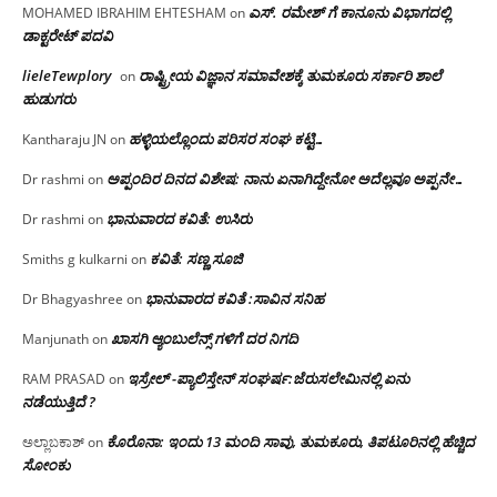
ಎಸ್. ರಮೇಶ್ ಗೆ ಕಾನೂನು ವಿಭಾಗದಲ್ಲಿ
MOHAMED IBRAHIM EHTESHAM
on
ಡಾಕ್ಟರೇಟ್ ಪದವಿ
lieleTewplory
ರಾಷ್ಟ್ರೀಯ ವಿಜ್ಞಾನ ಸಮಾವೇಶಕ್ಕೆ‌ ತುಮಕೂರು ಸರ್ಕಾರಿ ಶಾಲೆ
on
ಹುಡುಗರು
ಹಳ್ಳಿಯಲ್ಲೊಂದು ಪರಿಸರ ಸಂಘ ಕಟ್ಟಿ…
Kantharaju JN
on
ಅಪ್ಪಂದಿರ ದಿನದ ವಿಶೇಷ: ನಾನು ಏನಾಗಿದ್ದೇನೋ‌ ಅದೆಲ್ಲವೂ ಅಪ್ಪನೇ…
Dr rashmi
on
ಭಾನುವಾರದ ಕವಿತೆ: ಉಸಿರು
Dr rashmi
on
ಕವಿತೆ: ಸಣ್ಣ ಸೂಜಿ
Smiths g kulkarni
on
ಭಾನುವಾರದ ಕವಿತೆ :ಸಾವಿನ ಸನಿಹ
Dr Bhagyashree
on
ಖಾಸಗಿ ಆ್ಯಂಬುಲೆನ್ಸ್ ಗಳಿಗೆ ದರ ನಿಗದಿ
Manjunath
on
ಇಸ್ರೇಲ್ -ಪ್ಯಾಲಿಸ್ತೇನ್ ಸಂಘರ್ಷ:ಜೆರುಸಲೇಮಿನಲ್ಲಿ ಏನು
RAM PRASAD
on
ನಡೆಯುತ್ತಿದೆ ?
ಕೊರೊನಾ: ಇಂದು 13 ಮಂದಿ ಸಾವು, ತುಮಕೂರು, ತಿಪಟೂರಿನಲ್ಲಿ ಹೆಚ್ಚಿದ
ಅಲ್ಲಾಬಕಾಶ್
on
ಸೋಂಕು