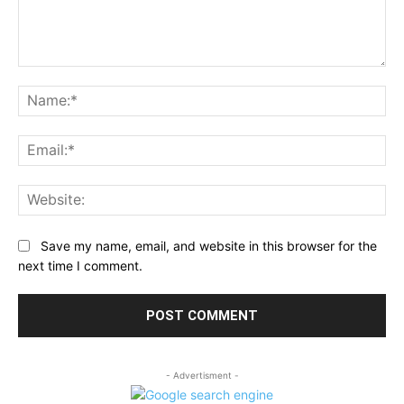
Comment:
Na
Ema
Web
Save my name, email, and website in this browser for the
next time I comment.
- Advertisment -