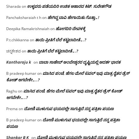
ಉಳ್ಳವರು ಪಡೆಯದಿರಿ ಉಚಿತ ಆಹಾರದ ಕಿಟ್: ಸುರೇಶಗೌಡ
Sharada
on
ಹೇಗಿದ್ದ ಬಾವಿ ಹೇಗಾಯಿತು ಗೊತ್ತಾ…!
Panchaksharaiah t h
on
ಹೋಗದಿರಿ ದೇವಳಕ್ಕೆ
Deepika Ramakrishnaiah
on
ತಾಯಿ ಪ್ರೀತಿಗೆ ಬೆಲೆ ಕಟ್ಟಲಾದೀತೆ….?
P.t.chikkanna
on
ತಾಯಿ ಪ್ರೀತಿಗೆ ಬೆಲೆ ಕಟ್ಟಲಾದೀತೆ….?
ಚನ್ನಕೇಶವ
on
Kantharaju k
ಬಾಬಾ ಸಾಹೇಬ್ ಅಂಬೇಡ್ಕರರ ದೃಷ್ಟಿಯಲ್ಲಿ ಆದರ್ಶ ಭಾರತ
on
ಮಾಸಿದ ಪಂಚೆ, ಹೆಗಲ ಮೇಲೆ ಟವಲ್‌ ಇವು ಮಾತ್ರ ರೈತರ ಡ್ರೆಸ್‌
B pradeep kumar
on
ಕೋಡ್ ಆಗಬೇಕೇ…..?‌
ಮಾಸಿದ ಪಂಚೆ, ಹೆಗಲ ಮೇಲೆ ಟವಲ್‌ ಇವು ಮಾತ್ರ ರೈತರ ಡ್ರೆಸ್‌ ಕೋಡ್
Raghu
on
ಆಗಬೇಕೇ…..?‌
ದೋಣಿ ಮುಳುಗುವ ಭಯದಲ್ಲೇ ಸಾಗುತ್ತಿದೆ ನನ್ನ ಪತ್ರಿಕಾ ಪಯಣ
Prema
on
ದೋಣಿ ಮುಳುಗುವ ಭಯದಲ್ಲೇ ಸಾಗುತ್ತಿದೆ ನನ್ನ ಪತ್ರಿಕಾ
B pradeep kumar
on
ಪಯಣ
Shankar B K
ದೋಣಿ ಮುಳುಗುವ ಭಯದಲ್ಲೇ ಸಾಗುತ್ತಿದೆ ನನ್ನ ಪತ್ರಿಕಾ ಪಯಣ
on