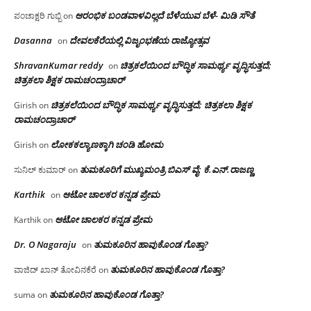
ಆರಂಭಿಕ ಬಂಡವಾಳವಿಲ್ಲದೆ ಬೆಳೆಯುವ ಬೆಳೆ- ಮಿಡಿ ಸೌತೆ
ಪಂಚಾಕ್ಷರಿ ಗುಬ್ಬಿ
on
Dasanna
ದೇವಲಕೆರೆಯಲ್ಲಿ ವಿಜೃಂಭಣೆಯ ರಾಜ್ಯೋತ್ಸವ
on
ShravanKumar reddy
ಚಿತ್ರಕಲೆಯಿಂದ ಬೌದ್ಧಿಕ ಸಾಮರ್ಥ್ಯ ವೃದ್ಧಿಸುತ್ತದೆ;
on
ಚಿತ್ರಕಲಾ ಶಿಕ್ಷಕ ರಾಮಚಂದ್ರಾಚಾರ್
ಚಿತ್ರಕಲೆಯಿಂದ ಬೌದ್ಧಿಕ ಸಾಮರ್ಥ್ಯ ವೃದ್ಧಿಸುತ್ತದೆ; ಚಿತ್ರಕಲಾ ಶಿಕ್ಷಕ
Girish
on
ರಾಮಚಂದ್ರಾಚಾರ್
ಲೋಕಕಲ್ಯಾಣಕ್ಕಾಗಿ ಚಂಡಿ ಹೋಮ
Girish
on
ತುಮಕೂರಿಗೆ ಮುಖ್ಯಮಂತ್ರಿ ಬಿಎಸ್ ವೈ: ಕೆ.ಎನ್.ರಾಜಣ್ಣ
ಸುನಿಲ್ ಕುಮಾರ್
on
Karthik
ಆಟೋ ಚಾಲಕರ ಕನ್ನಡ ಪ್ರೇಮ
on
ಆಟೋ ಚಾಲಕರ ಕನ್ನಡ ಪ್ರೇಮ
Karthik
on
Dr. O Nagaraju
ತುಮಕೂರಿನ ಹಾವುಕೊಂಡ ಗೊತ್ತಾ?
on
ತುಮಕೂರಿನ ಹಾವುಕೊಂಡ ಗೊತ್ತಾ?
ವಾಜಿದ್ ಖಾನ್ ತೋವಿನಕೆರೆ
on
ತುಮಕೂರಿನ ಹಾವುಕೊಂಡ ಗೊತ್ತಾ?
suma
on