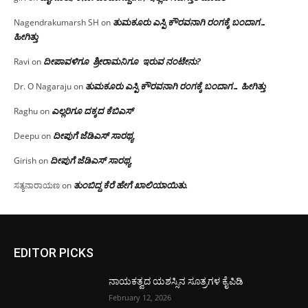
ತುಮಕೂರು ಎಸ್ಪಿ ಕೌರವನಾಗಿ ರಂಗಕ್ಕೆ ಬಂದಾಗ…
Nagendrakumarsh SH
on
ಹೀಗಿತ್ತು
ದೀಪಾವಳಿಗೂ ಶ್ರೀರಾಮನಿಗೂ ಇರುವ ನಂಟೇನು?
Ravi
on
ತುಮಕೂರು ಎಸ್ಪಿ ಕೌರವನಾಗಿ ರಂಗಕ್ಕೆ ಬಂದಾಗ… ಹೀಗಿತ್ತು
Dr. O Nagaraju
on
ಎಲ್ಲರಿಗೂ ದಕ್ಕದ ಕೆಬಿಎಸ್
Raghu
on
ದೀಪುಗೆ ಜೆಡಿಎಸ್ ಸಾರಥ್ಯ
Deepu
on
ದೀಪುಗೆ ಜೆಡಿಎಸ್ ಸಾರಥ್ಯ
Girish
on
ತುಂಬಿದ್ದ ಕೆರೆ ಹೇಗೆ ಖಾಲಿಯಾಯಿತು.
ಸತ್ಯನಾರಾಯಣ
on
EDITOR PICKS
ನಾಯಕತ್ವದ ಯಶಸ್ಸಿನ ಸೂತ್ರಗಳ ಕೈಪಿಡಿ
February 12, 2026