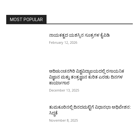
MOST POPULAR
ನಾಯಕತ್ವದ ಯಶಸ್ಸಿನ ಸೂತ್ರಗಳ ಕೈಪಿಡಿ
February 12, 2026
ಆದಿಚುಂಚನಗಿರಿ ವಿಶ್ವವಿದ್ಯಾಲಯದಲ್ಲಿ ರಸಾಯನಿಕ
ವಿಜ್ಞಾನ ಮತ್ತು ತಂತ್ರಜ್ಞಾನ ಕುರಿತ ಎರಡು ದಿನಗಳ
ಕಾರ್ಯಾಗಾರ
December 13, 2025
ತುಮಕೂರಿನಲ್ಲಿ ದಿನದಮಟ್ಟಿಗೆ ವಿಧಾನಭಾ ಅಧಿವೇಶನ:
ಸಿದ್ಧತೆ
November 8, 2025