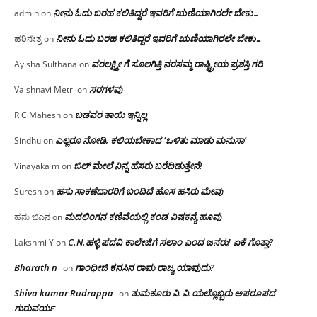
ನೀನು ಓದು ಬರಹ ಕಲಿತಿದ್ದರೆ ಇವರಿಗೆ ಋಣಿಯಾಗಿರಲೇ ಬೇಕು…
admin
on
ನೀನು ಓದು ಬರಹ ಕಲಿತಿದ್ದರೆ ಇವರಿಗೆ ಋಣಿಯಾಗಿರಲೇ ಬೇಕು…
ಹರಿನೇತ್ರ
on
ವರಲಕ್ಷ್ಮೀ ಗೆ ಸೂಲಗಿತ್ತಿ ನರಸಮ್ಮ‌ ರಾಷ್ಟ್ರೀಯ ಪ್ರಶಸ್ತಿ ಗರಿ
Ayisha Sulthana
on
ಸರಗಳವು
Vaishnavi Metri
on
ಬಡವರ ತಾಯಿ ಇನ್ನಿಲ್ಲ
R C Mahesh
on
ಎಲ್ಲರೂ ನೋಡಿ, ಕಲಿಯಬೇಕಾದ ‘ಒಳಿತು ಮಾಡು ಮನುಸಾ’
Sindhu
on
ಬಿಲ್ ಮೇಲೆ ನಿನ್ನ ಹೆಸರು ಬರೆದಿಡುತ್ತೇನೆ!
Vinayaka m
on
ಹಸು ಸಾಕಣೆದಾರರಿಗೆ ಬಂದಿದೆ ಹೊಸ ಹಸಿರು ಮೇವು
Suresh
on
ಮದಲಿಂಗನ ಕಣಿವೆಯಲ್ಲಿ ಕಂಡ ವಿಷಕನ್ಯೆ ಹೂವು
ಹನು ಬಿಎನ
on
C.N.ಹಳ್ಳಿ ಪದವಿ ಕಾಲೇಜಿಗೆ ಸಲಾಂ‌ ಎಂದ ಜನರು! ಏಕೆ ಗೊತ್ತಾ?
Lakshmi Y
on
Bharath n
ಗಾಂಧೀಜಿ ಕನಸಿನ ರಾಮ ರಾಜ್ಯ ಯಾವುದು?
on
Shiva kumar Rudrappa
ತುಮಕೂರು‌ ವಿ.ವಿ.ಯಲ್ಲೊಬ್ಬರು ಅಪರೂಪದ
on
ಗುರುವರ್ಯ