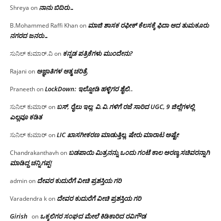
ನಾನು ಬಿದಿರು…
Shreya
on
ಮಾಜಿ ಶಾಸಕ ರಫೀಕ್ ಕೆಲಸಕ್ಕೆ ಫಿದಾ ಆದ ತುಮಕೂರು
B.Mohammed Raffi Khan
on
ನಗರದ ಜನರು…
ಕನ್ನಡ ಪತ್ರಿಕೆಗಳು ಮುಂದೇನು?
ಸುನಿಲ್ ಕುಮಾರ್.ವಿ
on
ಅಜ್ಞಾತಿಗಳ ಆತ್ಮ ಚರಿತ್ರೆ
Rajani
on
LockDown: ಇಲ್ನೋಡಿ ಹಳ್ಳಿಗರ ಶೈಲಿ..
Praneeth
on
ಬಸ್, ರೈಲು ಇಲ್ಲ; ವಿ.ವಿ.ಗಳಿಗೆ ರಜೆ ಸಾರಿದ UGC, 9 ಜಿಲ್ಲೆಗಳಲ್ಲಿ
ಸುನಿಲ್ ಕುಮಾರ್
on
ಎಲ್ಲವೂ ಕಡಿತ
LIC ಖಾಸಗೀಕರಣ ಮಾಡುತ್ತಿಲ್ಲ, ಷೇರು ಮಾರಾಟ ಅಷ್ಟೇ
ಸುನಿಲ್ ಕುಮಾರ್
on
ಬಡಪಾಯಿ ಮಿತ್ರನನ್ನು ಒಂದು ಗಂಟೆ ಕಾಲ ಅರಣ್ಯ ಸಚಿವರನ್ನಾಗಿ
Chandrakanthavh
on
ಮಾಡಿದ್ದ ಚನ್ನಿಗಪ್ಪ!
ದೇವರ ಕುದುರೆಗೆ ವೀಚಿ ಪ್ರಶಸ್ತಿಯ ಗರಿ
admin
on
ದೇವರ ಕುದುರೆಗೆ ವೀಚಿ ಪ್ರಶಸ್ತಿಯ ಗರಿ
Varadendra k
on
Girish
ಒಕ್ಕಲಿಗರ ಸಂಘದ ಮೇಲೆ ಕಿಡಿಕಾರಿದ ರವಿಗೌಡ
on