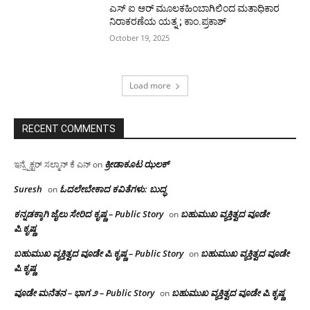
ಎಸ್ ಐ ಆರ್ ಮೂಲಕಹಿಂಬಾಗಿಲಿಂದ ಮತಾಧಿಕಾರ
ನಿರಾಕರಣೆಯ ಯತ್ನ ; ಕಾಂ.ಪ್ರಕಾಶ್
October 19, 2025
Load more
RECENT COMMENTS
ಕ್ರೀಡಾಕೂಟ ಝಲಕ್
ಇನ್ಸ್ಪೆಕ್ಟರ್ ಸಲ್ಮಾನ್ ಕೆ ಎನ್
on
Suresh
ಓದಲೇಬೇಕಾದ‌ ಕವಿತೆಗಳು: ಬುದ್ಧ
on
ಕನ್ನಡಕ್ಕಾಗಿ ಜೈಲು ಸೇರಿದ ಕೃಷ್ಣ – Public Story
ಬಹುಮುಖ ವ್ಯಕ್ತಿತ್ವದ ವೂಡೇ
on
ಪಿ.ಕೃಷ್ಣ
ಬಹುಮುಖ ವ್ಯಕ್ತಿತ್ವದ ವೂಡೇ ಪಿ.ಕೃಷ್ಣ – Public Story
ಬಹುಮುಖ ವ್ಯಕ್ತಿತ್ವದ ವೂಡೇ
on
ಪಿ.ಕೃಷ್ಣ
ವೂಡೇ ಮನೆತನ – ಭಾಗ ೨ – Public Story
ಬಹುಮುಖ ವ್ಯಕ್ತಿತ್ವದ ವೂಡೇ ಪಿ.ಕೃಷ್ಣ
on