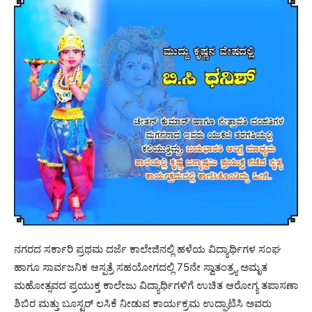
ನಗರದ ಸರ್ಕಾರಿ ಪ್ರಥಮ ದರ್ಜೆ ಕಾಲೇಜಿನಲ್ಲಿ ಹಳೆಯ ವಿದ್ಯಾರ್ಥಿಗಳ ಸಂಘ
ಹಾಗೂ ಸಾರ್ವಜನಿಕ ಆಸ್ಪತ್ರೆ ಸಹಯೋಗದಲ್ಲಿ 75ನೇ ಸ್ವಾತಂತ್ರ‍್ಯ ಅಮೃತ
ಮಹೋತ್ಸವದ ಪ್ರಯುಕ್ತ ಕಾಲೇಜು ವಿದ್ಯಾರ್ಥಿಗಳಿಗೆ ಉಚಿತ ಆರೋಗ್ಯ ತಪಾಸಣಾ
ಶಿಬಿರ ಮತ್ತು ಬೂಸ್ಟರ್ ಲಸಿಕೆ ನೀಡುವ ಕಾರ್ಯಕ್ರಮ ಉದ್ಘಾಟಿಸಿ ಅವರು