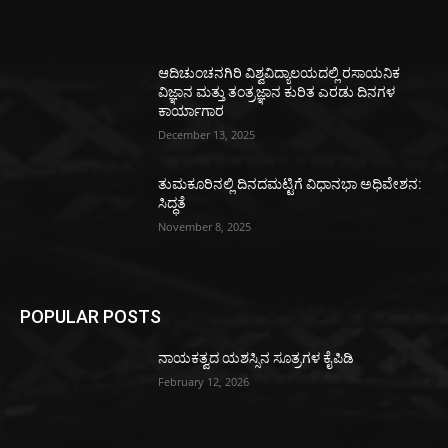
ಆದಿಚುಂಚನಗಿರಿ ವಿಶ್ವವಿದ್ಯಾಲಯದಲ್ಲಿ ರಸಾಯನಿಕ
ವಿಜ್ಞಾನ ಮತ್ತು ತಂತ್ರಜ್ಞಾನ ಕುರಿತ ಎರಡು ದಿನಗಳ
ಕಾರ್ಯಾಗಾರ
December 13, 2025
ತುಮಕೂರಿನಲ್ಲಿ ದಿನದಮಟ್ಟಿಗೆ ವಿಧಾನಭಾ ಅಧಿವೇಶನ:
ಸಿದ್ಧತೆ
November 8, 2025
POPULAR POSTS
ನಾಯಕತ್ವದ ಯಶಸ್ಸಿನ ಸೂತ್ರಗಳ ಕೈಪಿಡಿ
February 12, 2026