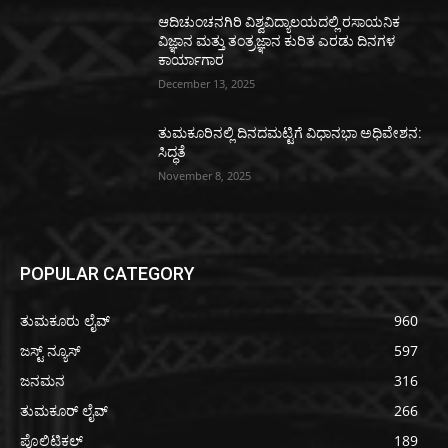
ಆದಿಚುಂಚನಗಿರಿ ವಿಶ್ವವಿದ್ಯಾಲಯದಲ್ಲಿ ರಸಾಯನಿಕ
ವಿಜ್ಞಾನ ಮತ್ತು ತಂತ್ರಜ್ಞಾನ ಕುರಿತ ಎರಡು ದಿನಗಳ
ಕಾರ್ಯಾಗಾರ
December 13, 2025
ತುಮಕೂರಿನಲ್ಲಿ ದಿನದಮಟ್ಟಿಗೆ ವಿಧಾನಭಾ ಅಧಿವೇಶನ:
ಸಿದ್ಧತೆ
November 8, 2025
POPULAR CATEGORY
ತುಮಕೂರು ಲೈವ್
960
ಜಸ್ಟ್ ನ್ಯೂಸ್
597
ಜನಮನ
316
ತುಮಕೂರ್ ಲೈವ್
266
ಪೊಲಿಟಿಕಲ್
189