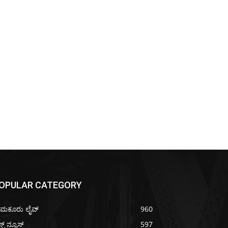
OPULAR CATEGORY
ುಮಕೂರು ಲೈವ್
960
್ಟ್ ನ್ಯೂಸ್
597