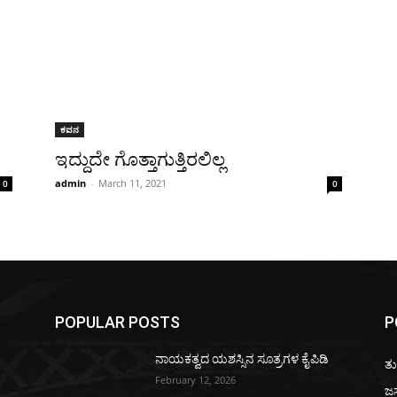
ಕವನ
ಇದ್ದುದೇ ಗೊತ್ತಾಗುತ್ತಿರಲಿಲ್ಲ
admin
-
March 11, 2021
0
0
POPULAR POSTS
P
ನಾಯಕತ್ವದ ಯಶಸ್ಸಿನ ಸೂತ್ರಗಳ ಕೈಪಿಡಿ
ತ
February 12, 2026
ಜಸ