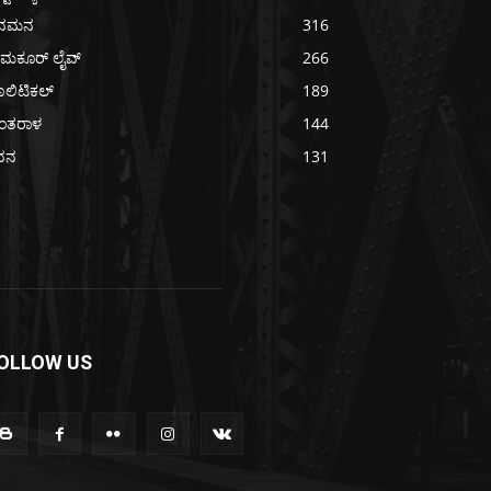
ನಮನ
316
ುಮಕೂರ್ ಲೈವ್
266
ಲಿಟಿಕಲ್
189
ಂತರಾಳ
144
ವನ
131
OLLOW US