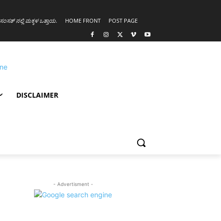
ಸಂಸತ್ ನಲ್ಲಿ ಮಕ್ಕಳ ಒತ್ತಾಯ
.
HOME FRONT
POST PAGE
DISCLAIMER
- Advertisment -