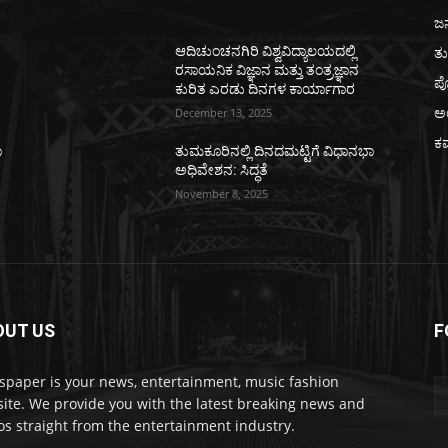
ಜ
ತ
ಆದಿಚುಂಚನಗಿರಿ ವಿಶ್ವವಿದ್ಯಾಲಯದಲ್ಲಿ
ರಸಾಯನಿಕ ವಿಜ್ಞಾನ ಮತ್ತು ತಂತ್ರಜ್ಞಾನ
ಪೊ
ಕುರಿತ ಎರಡು ದಿನಗಳ ಕಾರ್ಯಾಗಾರ
ಅ
December 13, 2025
ಕ
ಾ
ತುಮಕೂರಿನಲ್ಲಿ ದಿನದಮಟ್ಟಿಗೆ ವಿಧಾನಭಾ
ಅಧಿವೇಶನ: ಸಿದ್ಧತೆ
November 8, 2025
OUT US
F
paper is your news, entertainment, music fashion
ite. We provide you with the latest breaking news and
os straight from the entertainment industry.