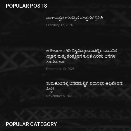
POPULAR POSTS
ನಾಯಕತ್ವದ ಯಶಸ್ಸಿನ ಸೂತ್ರಗಳ ಕೈಪಿಡಿ
February 12, 2026
ಆದಿಚುಂಚನಗಿರಿ ವಿಶ್ವವಿದ್ಯಾಲಯದಲ್ಲಿ ರಸಾಯನಿಕ
ವಿಜ್ಞಾನ ಮತ್ತು ತಂತ್ರಜ್ಞಾನ ಕುರಿತ ಎರಡು ದಿನಗಳ
ಕಾರ್ಯಾಗಾರ
December 13, 2025
ತುಮಕೂರಿನಲ್ಲಿ ದಿನದಮಟ್ಟಿಗೆ ವಿಧಾನಭಾ ಅಧಿವೇಶನ:
ಸಿದ್ಧತೆ
November 8, 2025
POPULAR CATEGORY