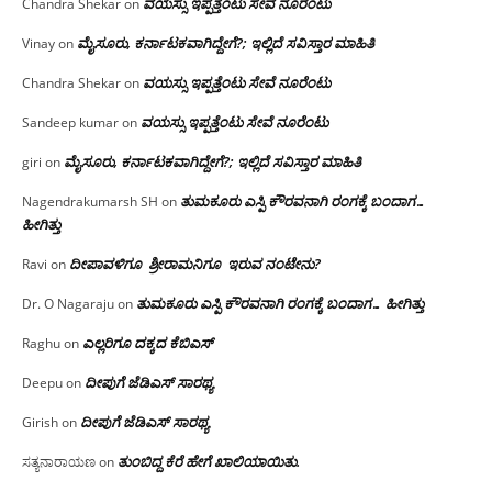
ವಯಸ್ಸು ಇಪ್ಪತ್ತೆಂಟು ಸೇವೆ ನೂರೆಂಟು
Chandra Shekar
on
ಮೈಸೂರು, ಕರ್ನಾಟಕವಾಗಿದ್ದೇಗೆ?; ಇಲ್ಲಿದೆ ಸವಿಸ್ತಾರ ಮಾಹಿತಿ
Vinay
on
ವಯಸ್ಸು ಇಪ್ಪತ್ತೆಂಟು ಸೇವೆ ನೂರೆಂಟು
Chandra Shekar
on
ವಯಸ್ಸು ಇಪ್ಪತ್ತೆಂಟು ಸೇವೆ ನೂರೆಂಟು
Sandeep kumar
on
ಮೈಸೂರು, ಕರ್ನಾಟಕವಾಗಿದ್ದೇಗೆ?; ಇಲ್ಲಿದೆ ಸವಿಸ್ತಾರ ಮಾಹಿತಿ
giri
on
ತುಮಕೂರು ಎಸ್ಪಿ ಕೌರವನಾಗಿ ರಂಗಕ್ಕೆ ಬಂದಾಗ…
Nagendrakumarsh SH
on
ಹೀಗಿತ್ತು
ದೀಪಾವಳಿಗೂ ಶ್ರೀರಾಮನಿಗೂ ಇರುವ ನಂಟೇನು?
Ravi
on
ತುಮಕೂರು ಎಸ್ಪಿ ಕೌರವನಾಗಿ ರಂಗಕ್ಕೆ ಬಂದಾಗ… ಹೀಗಿತ್ತು
Dr. O Nagaraju
on
ಎಲ್ಲರಿಗೂ ದಕ್ಕದ ಕೆಬಿಎಸ್
Raghu
on
ದೀಪುಗೆ ಜೆಡಿಎಸ್ ಸಾರಥ್ಯ
Deepu
on
ದೀಪುಗೆ ಜೆಡಿಎಸ್ ಸಾರಥ್ಯ
Girish
on
ತುಂಬಿದ್ದ ಕೆರೆ ಹೇಗೆ ಖಾಲಿಯಾಯಿತು.
ಸತ್ಯನಾರಾಯಣ
on