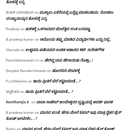
ತೋಟಕ್ಕೆ ಬನ್ನಿ
ಮುಕ್ಕಾಲು ಎಕೆರೆಯಲ್ಲಿ ಏನ್ನೆಲ್ಲ‌ ಮಾಡಬಹುದು: ನೋಡಲು
ಶಂಕರ್ ಬರಕನಹಾಲ್
on
ದಂಜ್ಯಾನಾಯ್ಕರ ತೋಟಕ್ಕೆ ಬನ್ನಿ
ತುಳಿತಕ್ಕೆ ಒಳಗಾದವರ ಮೇಲೆತ್ತಿದ ಸಂತ ಬಸವಣ್ಣ
Pradeep
on
ಅದೊಂದು ತಪ್ಪು ಮಾಡಿದ ವಿದ್ಯಾರ್ಥಿಗಳು ಎದ್ದು ನಿಲ್ಲಿ…
B pradeep kumar
on
ಉಳ್ಳವರು ಪಡೆಯದಿರಿ ಉಚಿತ ಆಹಾರದ ಕಿಟ್: ಸುರೇಶಗೌಡ
Sharada
on
ಹೇಗಿದ್ದ ಬಾವಿ ಹೇಗಾಯಿತು ಗೊತ್ತಾ…!
Panchaksharaiah t h
on
ಹೋಗದಿರಿ ದೇವಳಕ್ಕೆ
Deepika Ramakrishnaiah
on
ತಾಯಿ ಪ್ರೀತಿಗೆ ಬೆಲೆ ಕಟ್ಟಲಾದೀತೆ….?
P.t.chikkanna
on
ತಾಯಿ ಪ್ರೀತಿಗೆ ಬೆಲೆ ಕಟ್ಟಲಾದೀತೆ….?
ಚನ್ನಕೇಶವ
on
Kantharaju k
ಬಾಬಾ ಸಾಹೇಬ್ ಅಂಬೇಡ್ಕರರ ದೃಷ್ಟಿಯಲ್ಲಿ ಆದರ್ಶ ಭಾರತ
on
ಮಾಸಿದ ಪಂಚೆ, ಹೆಗಲ ಮೇಲೆ ಟವಲ್‌ ಇವು ಮಾತ್ರ ರೈತರ ಡ್ರೆಸ್‌
B pradeep kumar
on
ಕೋಡ್ ಆಗಬೇಕೇ…..?‌
ಮಾಸಿದ ಪಂಚೆ, ಹೆಗಲ ಮೇಲೆ ಟವಲ್‌ ಇವು ಮಾತ್ರ ರೈತರ ಡ್ರೆಸ್‌ ಕೋಡ್
Raghu
on