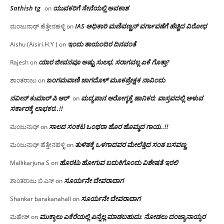
Sathish tg
ಯುವಕರಿಗೆ ಸೇನೆಯಲ್ಲಿ ಅವಕಾಶ
on
IAS ಅಧಿಕಾರಿ ಮಣಿವಣ್ಣನ್ ವರ್ಗಾವಣೆಗೆ ಹೆಚ್ಚಿದ‌ ವಿರೋಧ
ಮಂಜುನಾಥ್ ಹೆತ್ತೇನಹಳ್ಳಿ
on
ಇಂದು ತಾಯಂದಿರ ದಿನವಂತೆ
Aishu (Aisiri.H.Y )
on
ಯಾರ ಜೀವನವೂ ಅಷ್ಟು ಸುಲಭ, ಸರಾಗವಲ್ಲ ಏಕೆ ಗೊತ್ತಾ?
Rajesh
on
ಜಂಗಮವಾಣಿ ಜಾಗದೊಳ್ ಮೂಕಪ್ರೇಕ್ಷಕ ನಾವಿಂದು
ಶಾಂತರಾಜು
on
ನವೀನ್ ಕುಮಾರ್ ಪಿ ಆರ್
ಮದ್ಯಪಾನ ಆರೋಗ್ಯಕ್ಕೆ ಹಾನಿಕರ; ವಾಸ್ತವದಲ್ಲಿ ಅಳುವ
on
ಸರ್ಕಾರಕ್ಕೆ ಲಾಭಕರ..!!
ಸಾಲದ ಸಂಕಟ ಒಂಥರಾ ಹೊರ ಹೊಮ್ಮದ ಗಾಯ..!!
ಮಂಜುನಾಥ್
on
ತುಳಿತಕ್ಕೆ ಒಳಗಾದವರ ಮೇಲೆತ್ತಿದ ಸಂತ ಬಸವಣ್ಣ
ಮಂಜುನಾಥ್ ಹೆತ್ತೇನಹಳ್ಳಿ
on
ಹೊರಟು ಹೋಗುವ ಬದುಕಿಗೊಂದು ವಿಶೇಷತೆ ಇರಲಿ
Mallikarjuna S
on
ಸೂರ್ಯನೇ ದೇವರಾದಾಗ
ಶಾಂತರಾಜು ಬಿ ಎಸ್
on
ಸೂರ್ಯನೇ ದೇವರಾದಾಗ
Shankar barakanahall
on
ಮುಕ್ಕಾಲು ಎಕೆರೆಯಲ್ಲಿ ಏನ್ನೆಲ್ಲ‌ ಮಾಡಬಹುದು: ನೋಡಲು ದಂಜ್ಯಾನಾಯ್ಕರ
ಮಹೇಶ್
on