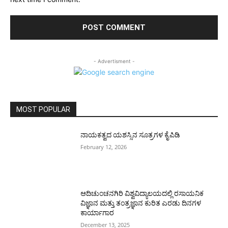
- Advertisment -
MOST POPULAR
ನಾಯಕತ್ವದ ಯಶಸ್ಸಿನ ಸೂತ್ರಗಳ ಕೈಪಿಡಿ
February 12, 2026
ಆದಿಚುಂಚನಗಿರಿ ವಿಶ್ವವಿದ್ಯಾಲಯದಲ್ಲಿ ರಸಾಯನಿಕ
ವಿಜ್ಞಾನ ಮತ್ತು ತಂತ್ರಜ್ಞಾನ ಕುರಿತ ಎರಡು ದಿನಗಳ
ಕಾರ್ಯಾಗಾರ
December 13, 2025