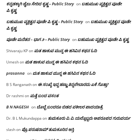
ಕನ್ನಡಕ್ಕಾಗಿ ಜೈಲು ಸೇರಿದ ಕೃಷ್ಣ – Public Story
ಬಹುಮುಖ ವ್ಯಕ್ತಿತ್ವದ ವೂಡೇ
on
ಪಿ.ಕೃಷ್ಣ
ಬಹುಮುಖ ವ್ಯಕ್ತಿತ್ವದ ವೂಡೇ ಪಿ.ಕೃಷ್ಣ – Public Story
ಬಹುಮುಖ ವ್ಯಕ್ತಿತ್ವದ ವೂಡೇ
on
ಪಿ.ಕೃಷ್ಣ
ವೂಡೇ ಮನೆತನ – ಭಾಗ ೨ – Public Story
ಬಹುಮುಖ ವ್ಯಕ್ತಿತ್ವದ ವೂಡೇ ಪಿ.ಕೃಷ್ಣ
on
ಮತ ಹಾಕುವ ಮುನ್ನ ಈ ಹಸಿವಿನ ಕಥನ ಓದಿ
Shivaraju KP
on
ಮತ ಹಾಕುವ ಮುನ್ನ ಈ ಹಸಿವಿನ ಕಥನ ಓದಿ
Umesh
on
prasanna
ಮತ ಹಾಕುವ ಮುನ್ನ ಈ ಹಸಿವಿನ ಕಥನ ಓದಿ
on
ಈ ಸಂಖ್ಯೆ ಇದ್ದ ಹಣ್ಣು ತಿನ್ನಲೇಬಾರದು ಏಕೆ ಗೊತ್ತಾ?
B S Ranganath
on
ಮತ್ತೆ ಬಂದ ವಸಂತ
Dr rashmi
on
B N NAGESH
ಬೊಬ್ಬೆ ಬಂದರೂ ಬಿಡದ ವಕೀಲರ ಪಾದಯಾತ್ರೆ
on
ತುಮಕೂರು‌ ವಿ.ವಿ.ಯಲ್ಲೊಬ್ಬರು ಅಪರೂಪದ ಗುರುವರ್ಯ
Dr. B L Mukundappa
on
ಪ್ರೊ.ಪರುಷರಾಮ್ ತುಮಕೂರಿನ ಆಸ್ತಿ
slash
on