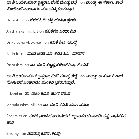
ಚಾ ಶಿ ಜಯಕುಮಾರ್ ಕೃಷ್ಣರಾಜಪೇಟೆ.ಮಂಡ್ಯ ಜಿಲ್ಲೆ.
ಮಂಡ್ಯ: ಈ ಸರ್ಕಾರಿ ಶಾಲೆ
on
ನೋಡಿದರೆ ಎಂಥವರೂ ಮೂಕವಿಸ್ಮಿತರಾಗುತ್ತಾರೆ…
ಕವನ ಓದಿ: ಚೆರ್ರಿ ಹೂವಿನ ಪ್ರೇಮ…
Dr rashmi
on
ಕವಿತೆಗೂ ಒಂದು ದಿನ
Anithalakshmi. K. L
on
ಕವಿತೆ ಓದಿ: ಯುದ್ಧ
Dr kalpana viswanath
on
ಯುವ ಜನತೆ ದಿನ: ಕವಿತೆ ಓದಿ- ಯೌವನ
Padmini
on
ಡಾ. ರಜನಿ‌ ಕಣ್ಣಲ್ಲಿ ಕಲೀಲ್ ಗಿಬ್ರಾನ್ ಕವಿತೆ
Dr rashmi
on
ಚಾ ಶಿ ಜಯಕುಮಾರ್ ಕೃಷ್ಣರಾಜಪೇಟೆ.ಮಂಡ್ಯ ಜಿಲ್ಲೆ.
ಮಂಡ್ಯ: ಈ ಸರ್ಕಾರಿ ಶಾಲೆ
on
ನೋಡಿದರೆ ಎಂಥವರೂ ಮೂಕವಿಸ್ಮಿತರಾಗುತ್ತಾರೆ…
ಡಾ. ರಜನಿ ಕವಿತೆ: ಹೊಸ ವರುಷ
Triveni
on
ಡಾ. ರಜನಿ ಕವಿತೆ: ಹೊಸ ವರುಷ
Mahalakshmi MH
on
ಮಳೆಗೆ ನಲುಗಿದ ತುರುವೇಕೆರೆ: ಲಕ್ಷಾಂತರ ರೂಪಾಯಿ ನಷ್ಟ, ಮನೆಗಳಿಗೆ
Sharmith
on
ಹಾನಿ
ನವರಾತ್ರಿ ಕವನ :ಕೆಂಪು
Sukanya
on