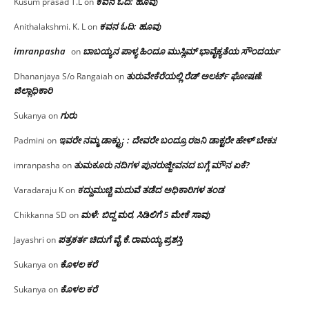
ಕವನ ಓದಿ: ಹೂವು
Kusum prasad T.L
on
ಕವನ ಓದಿ: ಹೂವು
Anithalakshmi. K. L
on
imranpasha
ಬಾಬಯ್ಯನ ಪಾಳ್ಯ ಹಿಂದೂ ಮುಸ್ಲಿಮ್ ಭಾವೈಕ್ಯತೆಯ ಸೌಂದರ್ಯ
on
ತುರುವೇಕೆರೆಯಲ್ಲಿ ರೆಡ್ ಅಲರ್ಟ್ ಘೋಷಣೆ:
Dhananjaya S/o Rangaiah
on
ಜಿಲ್ಲಾಧಿಕಾರಿ
ಗುರು
Sukanya
on
ಇವರೇ ನಮ್ಮ ಡಾಕ್ಟ್ರು; : ದೇವರೇ ಬಂದ್ರೂ ರಜನಿ ಡಾಕ್ಟರೇ ಹೇಳ್ ಬೇಕು!
Padmini
on
ತುಮಕೂರು ನದಿಗಳ ಪುನರುಜ್ಜೀವನದ ಬಗ್ಗೆ ಮೌನ ಏಕೆ?
imranpasha
on
ಕದ್ದುಮುಚ್ಚಿ ಮದುವೆ ತಡೆದ ಅಧಿಕಾರಿಗಳ ತಂಡ
Varadaraju K
on
ಮಳೆ: ಬಿದ್ದ ಮರ, ಸಿಡಿಲಿಗೆ 5 ಮೇಕೆ ಸಾವು
Chikkanna SD
on
ಪತ್ರಕರ್ತ ಚಿದುಗೆ ವೈ.ಕೆ.ರಾಮಯ್ಯ ಪ್ರಶಸ್ತಿ
Jayashri
on
ಕೊಳಲ ಕರೆ
Sukanya
on
ಕೊಳಲ ಕರೆ
Sukanya
on