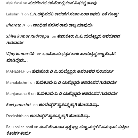
ಮದಲಿಂಗನ ಕಣಿವೆಯಲ್ಲಿ ಕಂಡ ವಿಷಕನ್ಯೆ ಹೂವು
ಹನು ಬಿಎನ
on
C.N.ಹಳ್ಳಿ ಪದವಿ ಕಾಲೇಜಿಗೆ ಸಲಾಂ‌ ಎಂದ ಜನರು! ಏಕೆ ಗೊತ್ತಾ?
Lakshmi Y
on
Bharath n
ಗಾಂಧೀಜಿ ಕನಸಿನ ರಾಮ ರಾಜ್ಯ ಯಾವುದು?
on
Shiva kumar Rudrappa
ತುಮಕೂರು‌ ವಿ.ವಿ.ಯಲ್ಲೊಬ್ಬರು ಅಪರೂಪದ
on
ಗುರುವರ್ಯ
Vijay kumar GR
ಒಂದೊಂದು ಭತ್ತದ ಕಾಳು ಹಾಯುತ್ತಿದ್ದ ಅಣ್ಣ ಕೊನೆಗೆ
on
ಮಾಡಿದ್ದೇನು….
ತುಮಕೂರು‌ ವಿ.ವಿ.ಯಲ್ಲೊಬ್ಬರು ಅಪರೂಪದ ಗುರುವರ್ಯ
MAHESH.H
on
ತುಮಕೂರು‌ ವಿ.ವಿ.ಯಲ್ಲೊಬ್ಬರು ಅಪರೂಪದ ಗುರುವರ್ಯ
Mahalakshmi
on
ತುಮಕೂರು‌ ವಿ.ವಿ.ಯಲ್ಲೊಬ್ಬರು ಅಪರೂಪದ ಗುರುವರ್ಯ
Manjunatha B
on
Ravi Janashri
ಅಂಬೇಡ್ಕರ್ ಸ್ವಾತಂತ್ರ್ಯಕ್ಕಾಗಿ ಹೋರಾಡಿದ್ರಾ…
on
ಅಂಬೇಡ್ಕರ್ ಸ್ವಾತಂತ್ರ್ಯಕ್ಕಾಗಿ ಹೋರಾಡಿದ್ರಾ…
Deekshith
on
ತಂದೆ ಜೀವಂತದ ಪ್ರಶ್ನೆ ಇಲ್ಲ: ಹೆಣ್ಣು ಮಕ್ಕಳಿಗೆ ಸಮ ಭಾಗ-ಸುಪ್ರೀಂ
Raju police patil
on
ಕೋರ್ಟ್ ತೀರ್ಪು