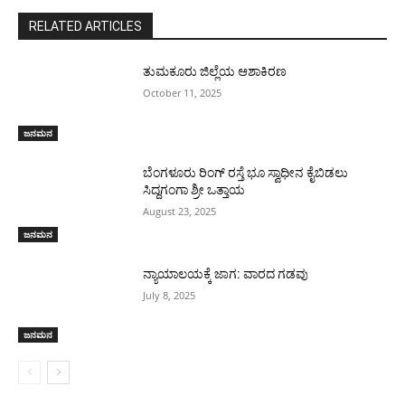
RELATED ARTICLES
ತುಮಕೂರು ಜಿಲ್ಲೆಯ ಆಶಾಕಿರಣ
October 11, 2025
ಜನಮನ
ಬೆಂಗಳೂರು ರಿಂಗ್ ರಸ್ತೆ ಭೂ ಸ್ವಾಧೀನ ಕೈಬಿಡಲು
ಸಿದ್ದಗಂಗಾ ಶ್ರೀ ಒತ್ತಾಯ
August 23, 2025
ಜನಮನ
ನ್ಯಾಯಾಲಯಕ್ಕೆ ಜಾಗ: ವಾರದ ಗಡವು
July 8, 2025
ಜನಮನ