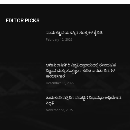
EDITOR PICKS
ನಾಯಕತ್ವದ ಯಶಸ್ಸಿನ ಸೂತ್ರಗಳ ಕೈಪಿಡಿ
February 12, 2026
ಆದಿಚುಂಚನಗಿರಿ ವಿಶ್ವವಿದ್ಯಾಲಯದಲ್ಲಿ ರಸಾಯನಿಕ
ವಿಜ್ಞಾನ ಮತ್ತು ತಂತ್ರಜ್ಞಾನ ಕುರಿತ ಎರಡು ದಿನಗಳ
ಕಾರ್ಯಾಗಾರ
December 13, 2025
ತುಮಕೂರಿನಲ್ಲಿ ದಿನದಮಟ್ಟಿಗೆ ವಿಧಾನಭಾ ಅಧಿವೇಶನ:
ಸಿದ್ಧತೆ
November 8, 2025