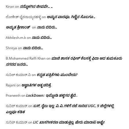
ನನ್ನೊಳಗಿನ ಜೀವವೇ……
Kiran
on
ಅಮ್ಮನ ವಾರವೂ, ಗಿಣ್ಣಿನ ಸೊಬಗೂ…
ಲೋಕೇಶ್ ಭೈರನಾಯ್ಕನಹಳ್ಳಿ
on
ಅಮೃತ ಶ್ರೀಕಾಂತ್
ನಾನು ಬಿದಿರು…
on
ನಾನು ಬಿದಿರು…
Akhilesh.m.k
on
ನಾನು ಬಿದಿರು…
Shreya
on
ಮಾಜಿ ಶಾಸಕ ರಫೀಕ್ ಕೆಲಸಕ್ಕೆ ಫಿದಾ ಆದ ತುಮಕೂರು
B.Mohammed Raffi Khan
on
ನಗರದ ಜನರು…
ಕನ್ನಡ ಪತ್ರಿಕೆಗಳು ಮುಂದೇನು?
ಸುನಿಲ್ ಕುಮಾರ್.ವಿ
on
ಅಜ್ಞಾತಿಗಳ ಆತ್ಮ ಚರಿತ್ರೆ
Rajani
on
LockDown: ಇಲ್ನೋಡಿ ಹಳ್ಳಿಗರ ಶೈಲಿ..
Praneeth
on
ಬಸ್, ರೈಲು ಇಲ್ಲ; ವಿ.ವಿ.ಗಳಿಗೆ ರಜೆ ಸಾರಿದ UGC, 9 ಜಿಲ್ಲೆಗಳಲ್ಲಿ
ಸುನಿಲ್ ಕುಮಾರ್
on
ಎಲ್ಲವೂ ಕಡಿತ
LIC ಖಾಸಗೀಕರಣ ಮಾಡುತ್ತಿಲ್ಲ, ಷೇರು ಮಾರಾಟ ಅಷ್ಟೇ
ಸುನಿಲ್ ಕುಮಾರ್
on