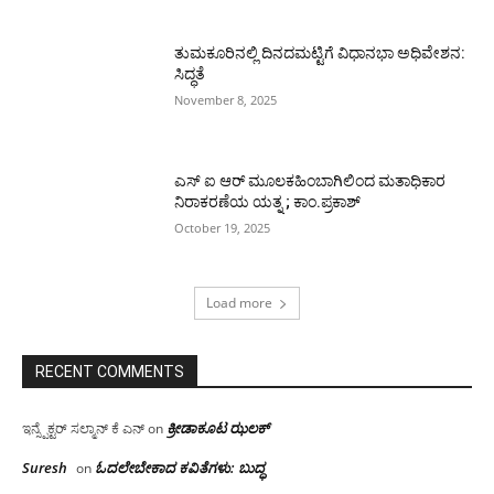
ತುಮಕೂರಿನಲ್ಲಿ ದಿನದಮಟ್ಟಿಗೆ ವಿಧಾನಭಾ ಅಧಿವೇಶನ:
ಸಿದ್ಧತೆ
November 8, 2025
ಎಸ್ ಐ ಆರ್ ಮೂಲಕಹಿಂಬಾಗಿಲಿಂದ ಮತಾಧಿಕಾರ
ನಿರಾಕರಣೆಯ ಯತ್ನ ; ಕಾಂ.ಪ್ರಕಾಶ್
October 19, 2025
Load more
RECENT COMMENTS
ಕ್ರೀಡಾಕೂಟ ಝಲಕ್
ಇನ್ಸ್ಪೆಕ್ಟರ್ ಸಲ್ಮಾನ್ ಕೆ ಎನ್
on
Suresh
ಓದಲೇಬೇಕಾದ‌ ಕವಿತೆಗಳು: ಬುದ್ಧ
on