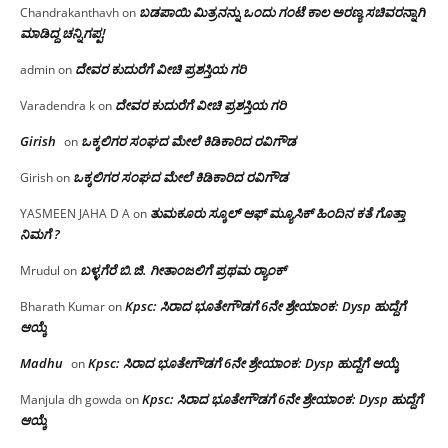
ಬಡಪಾಯಿ ಮಿತ್ರನನ್ನು ಒಂದು ಗಂಟೆ ಕಾಲ ಅರಣ್ಯ ಸಚಿವರನ್ನಾಗಿ
Chandrakanthavh
on
ಮಾಡಿದ್ದ ಚನ್ನಿಗಪ್ಪ!
ದೇವರ ಕುದುರೆಗೆ ವೀಚಿ ಪ್ರಶಸ್ತಿಯ ಗರಿ
admin
on
ದೇವರ ಕುದುರೆಗೆ ವೀಚಿ ಪ್ರಶಸ್ತಿಯ ಗರಿ
Varadendra k
on
Girish
ಒಕ್ಕಲಿಗರ ಸಂಘದ ಮೇಲೆ ಕಿಡಿಕಾರಿದ ರವಿಗೌಡ
on
ಒಕ್ಕಲಿಗರ ಸಂಘದ ಮೇಲೆ ಕಿಡಿಕಾರಿದ ರವಿಗೌಡ
Girish
on
ತುಮಕೂರು ಸ್ಕೂಲ್ ಆಫ್ ಮ್ಯೂಸಿಕ್ ಹಿಂದಿನ ಕತೆ ಗೊತ್ತಾ
YASMEEN JAHA D A
on
ನಿಮಗೆ ?
ಬಳ್ಳಗೆರೆ ಬಿ.ಜಿ. ಗೀತಾಂಜಲಿಗೆ ಪ್ರಥಮ ರ‌್ಯಾಂಕ್
Mrudul
on
Kpsc: ಸಿರಾದ ಭೂತೇಗೌಡಗೆ 6ನೇ ಶ್ರೇಯಾಂಕ: Dysp ಹುದ್ದೆಗೆ
Bharath Kumar
on
ಆಯ್ಕೆ
Madhu
Kpsc: ಸಿರಾದ ಭೂತೇಗೌಡಗೆ 6ನೇ ಶ್ರೇಯಾಂಕ: Dysp ಹುದ್ದೆಗೆ ಆಯ್ಕೆ
on
Kpsc: ಸಿರಾದ ಭೂತೇಗೌಡಗೆ 6ನೇ ಶ್ರೇಯಾಂಕ: Dysp ಹುದ್ದೆಗೆ
Manjula dh gowda
on
ಆಯ್ಕೆ