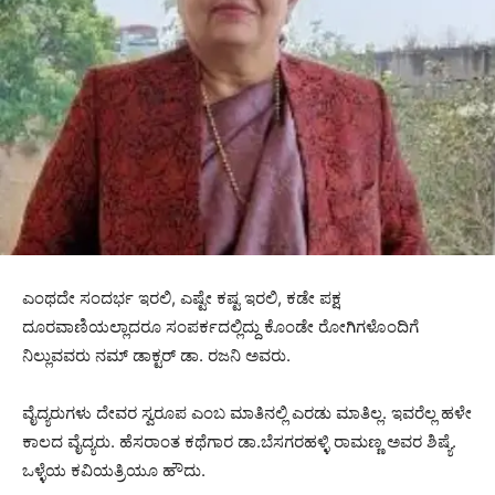
ಎಂಥದೇ ಸಂದರ್ಭ ಇರಲಿ, ಎಷ್ಟೇ ಕಷ್ಟ ಇರಲಿ, ಕಡೇ ಪಕ್ಷ
ದೂರವಾಣಿಯಲ್ಲಾದರೂ ಸಂಪರ್ಕದಲ್ಲಿದ್ದು ಕೊಂಡೇ ರೋಗಿಗಳೊಂದಿಗೆ
ನಿಲ್ಲುವವರು ನಮ್ ಡಾಕ್ಟರ್ ಡಾ. ರಜನಿ ಅವರು.
ವೈದ್ಯರುಗಳು ದೇವರ ಸ್ವರೂಪ ಎಂಬ ಮಾತಿನಲ್ಲಿ ಎರಡು ಮಾತಿಲ್ಲ. ಇವರೆಲ್ಲ ಹಳೇ
ಕಾಲದ ವೈದ್ಯರು. ಹೆಸರಾಂತ ಕಥೆಗಾರ ಡಾ.‌ಬೆಸಗರಹಳ್ಳಿ ರಾಮಣ್ಣ ಅವರ ಶಿಷ್ಯೆ.
ಒಳ್ಳೆಯ ಕವಿಯತ್ರಿಯೂ ಹೌದು.