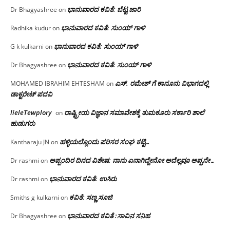
ಭಾನುವಾರದ ಕವಿತೆ: ಬೆಟ್ಟ ಜಾರಿ
Dr Bhagyashree
on
ಭಾನುವಾರದ ಕವಿತೆ: ಸುಂಯ್ ಗಾಳಿ
Radhika kudur
on
ಭಾನುವಾರದ ಕವಿತೆ: ಸುಂಯ್ ಗಾಳಿ
G k kulkarni
on
ಭಾನುವಾರದ ಕವಿತೆ: ಸುಂಯ್ ಗಾಳಿ
Dr Bhagyashree
on
ಎಸ್. ರಮೇಶ್ ಗೆ ಕಾನೂನು ವಿಭಾಗದಲ್ಲಿ
MOHAMED IBRAHIM EHTESHAM
on
ಡಾಕ್ಟರೇಟ್ ಪದವಿ
lieleTewplory
ರಾಷ್ಟ್ರೀಯ ವಿಜ್ಞಾನ ಸಮಾವೇಶಕ್ಕೆ‌ ತುಮಕೂರು ಸರ್ಕಾರಿ ಶಾಲೆ
on
ಹುಡುಗರು
ಹಳ್ಳಿಯಲ್ಲೊಂದು ಪರಿಸರ ಸಂಘ ಕಟ್ಟಿ…
Kantharaju JN
on
ಅಪ್ಪಂದಿರ ದಿನದ ವಿಶೇಷ: ನಾನು ಏನಾಗಿದ್ದೇನೋ‌ ಅದೆಲ್ಲವೂ ಅಪ್ಪನೇ…
Dr rashmi
on
ಭಾನುವಾರದ ಕವಿತೆ: ಉಸಿರು
Dr rashmi
on
ಕವಿತೆ: ಸಣ್ಣ ಸೂಜಿ
Smiths g kulkarni
on
ಭಾನುವಾರದ ಕವಿತೆ :ಸಾವಿನ ಸನಿಹ
Dr Bhagyashree
on