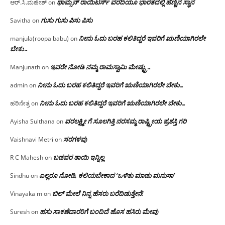
ಥಾಮ್ಸನ್ ರಾಯಿಟರ್ಸ್ ವರದಿಯೂ ಭಾರತದಲ್ಲಿ ಹೆಣ್ಣಿನ ಸ್ಥಾನ‌
ಆರ್.ಸಿ.ಮಹೇಶ್
on
ಗುಸು ಗುಸು ಪಿಸು ಪಿಸು
Savitha
on
ನೀನು ಓದು ಬರಹ ಕಲಿತಿದ್ದರೆ ಇವರಿಗೆ ಋಣಿಯಾಗಿರಲೇ
manjula(roopa babu)
on
ಬೇಕು…
ಇವರೇ‌ ನೋಡಿ‌ ನಮ್ಮ‌ ರಾಮಸ್ವಾಮಿ ಮೇಷ್ಟ್ರು…
Manjunath
on
ನೀನು ಓದು ಬರಹ ಕಲಿತಿದ್ದರೆ ಇವರಿಗೆ ಋಣಿಯಾಗಿರಲೇ ಬೇಕು…
admin
on
ನೀನು ಓದು ಬರಹ ಕಲಿತಿದ್ದರೆ ಇವರಿಗೆ ಋಣಿಯಾಗಿರಲೇ ಬೇಕು…
ಹರಿನೇತ್ರ
on
ವರಲಕ್ಷ್ಮೀ ಗೆ ಸೂಲಗಿತ್ತಿ ನರಸಮ್ಮ‌ ರಾಷ್ಟ್ರೀಯ ಪ್ರಶಸ್ತಿ ಗರಿ
Ayisha Sulthana
on
ಸರಗಳವು
Vaishnavi Metri
on
ಬಡವರ ತಾಯಿ ಇನ್ನಿಲ್ಲ
R C Mahesh
on
ಎಲ್ಲರೂ ನೋಡಿ, ಕಲಿಯಬೇಕಾದ ‘ಒಳಿತು ಮಾಡು ಮನುಸಾ’
Sindhu
on
ಬಿಲ್ ಮೇಲೆ ನಿನ್ನ ಹೆಸರು ಬರೆದಿಡುತ್ತೇನೆ!
Vinayaka m
on
ಹಸು ಸಾಕಣೆದಾರರಿಗೆ ಬಂದಿದೆ ಹೊಸ ಹಸಿರು ಮೇವು
Suresh
on