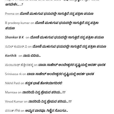
ಆಗಬೇಕೇ…..?‌
ದೋಣಿ ಮುಳುಗುವ ಭಯದಲ್ಲೇ ಸಾಗುತ್ತಿದೆ ನನ್ನ ಪತ್ರಿಕಾ ಪಯಣ
Prema
on
ದೋಣಿ ಮುಳುಗುವ ಭಯದಲ್ಲೇ ಸಾಗುತ್ತಿದೆ ನನ್ನ ಪತ್ರಿಕಾ
B pradeep kumar
on
ಪಯಣ
Shankar B K
ದೋಣಿ ಮುಳುಗುವ ಭಯದಲ್ಲೇ ಸಾಗುತ್ತಿದೆ ನನ್ನ ಪತ್ರಿಕಾ ಪಯಣ
on
ದೋಣಿ ಮುಳುಗುವ ಭಯದಲ್ಲೇ ಸಾಗುತ್ತಿದೆ ನನ್ನ ಪತ್ರಿಕಾ ಪಯಣ
ಸುನಿಲ್ ಕುಮಾರ್.ವಿ
on
Karthik
ನಾನು ಬಿದಿರು…
on
ಬಾಬಾ ಸಾಹೇಬ್ ಅಂಬೇಡ್ಕರರ ದೃಷ್ಟಿಯಲ್ಲಿ ಆದರ್ಶ ಭಾರತ
ಮಂಜುನಾಥ್ ಹೆತ್ತೇನಹಳ್ಳಿ
on
ಬಾಬಾ ಸಾಹೇಬ್ ಅಂಬೇಡ್ಕರರ ದೃಷ್ಟಿಯಲ್ಲಿ ಆದರ್ಶ ಭಾರತ
Srinivasa rk
on
ಕನ್ನಡ ಭಾಷೆ ಶೋಕಿಯಾಗದಿರಲಿ
Nikhil Patil
on
ನಾನರಿಯೆ ನಿನ್ನ ಪ್ರೇಮದ ಪರಿಯ…!!!
Mamtaa
on
ನಾನರಿಯೆ ನಿನ್ನ ಪ್ರೇಮದ ಪರಿಯ…!!!
Vinod Kumar
on
ಅಮ್ಮನ ವಾರವೂ, ಗಿಣ್ಣಿನ ಸೊಬಗೂ…
ವಸಂತ್ ಗೌಡ
on