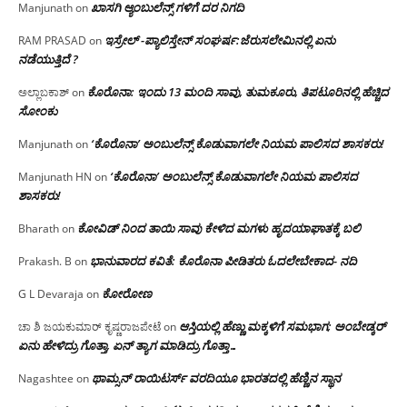
ಖಾಸಗಿ ಆ್ಯಂಬುಲೆನ್ಸ್ ಗಳಿಗೆ ದರ ನಿಗದಿ
Manjunath
on
ಇಸ್ರೇಲ್ -ಪ್ಯಾಲಿಸ್ತೇನ್ ಸಂಘರ್ಷ:ಜೆರುಸಲೇಮಿನಲ್ಲಿ ಏನು
RAM PRASAD
on
ನಡೆಯುತ್ತಿದೆ ?
ಕೊರೊನಾ: ಇಂದು 13 ಮಂದಿ ಸಾವು, ತುಮಕೂರು, ತಿಪಟೂರಿನಲ್ಲಿ ಹೆಚ್ಚಿದ
ಅಲ್ಲಾಬಕಾಶ್
on
ಸೋಂಕು
‘ಕೊರೊನಾ’ ಅಂಬುಲೆನ್ಸ್ ಕೊಡುವಾಗಲೇ ನಿಯಮ ಪಾಲಿಸದ ಶಾಸಕರು!
Manjunath
on
‘ಕೊರೊನಾ’ ಅಂಬುಲೆನ್ಸ್ ಕೊಡುವಾಗಲೇ ನಿಯಮ ಪಾಲಿಸದ
Manjunath HN
on
ಶಾಸಕರು!
ಕೋವಿಡ್ ನಿಂದ ತಾಯಿ ಸಾವು ಕೇಳಿದ ಮಗಳು ಹೃದಯಾಘಾತಕ್ಕೆ ಬಲಿ
Bharath
on
ಭಾನುವಾರದ ಕವಿತೆ: ಕೊರೊನಾ ಪೀಡಿತರು ಓದಲೇಬೇಕಾದ- ನದಿ
Prakash. B
on
ಕೋರೋಣ
G L Devaraja
on
ಆಸ್ತಿಯಲ್ಲಿ ಹೆಣ್ಣು ಮಕ್ಕಳಿಗೆ ಸಮಭಾಗ; ಅಂಬೇಡ್ಕರ್
ಚಾ ಶಿ ಜಯಕುಮಾರ್ ಕೃಷ್ಣರಾಜಪೇಟೆ
on
ಏನು ಹೇಳಿದ್ರು ಗೊತ್ತಾ, ಏನ್ ತ್ಯಾಗ ಮಾಡಿದ್ರು ಗೊತ್ತಾ…
ಥಾಮ್ಸನ್ ರಾಯಿಟರ್ಸ್ ವರದಿಯೂ ಭಾರತದಲ್ಲಿ ಹೆಣ್ಣಿನ ಸ್ಥಾನ‌
Nagashtee
on