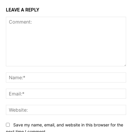
LEAVE A REPLY
Comment:
Na
Ema
Web
Save my name, email, and website in this browser for the
next time I comment.