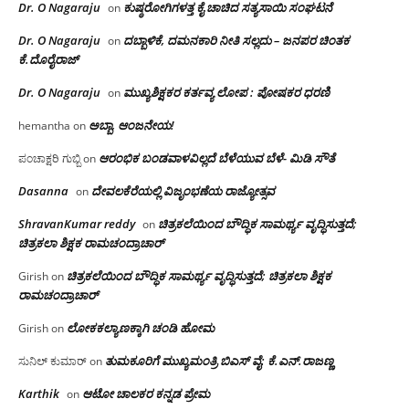
Dr. O Nagaraju
ಕುಷ್ಠರೋಗಿಗಳತ್ತ ಕೈ ಚಾಚಿದ ಸತ್ಯಸಾಯಿ ಸಂಘಟನೆ
on
Dr. O Nagaraju
ದಬ್ಬಾಳಿಕೆ, ದಮನಕಾರಿ ನೀತಿ ಸಲ್ಲದು – ಜನಪರ ಚಿಂತಕ
on
ಕೆ.ದೊರೈರಾಜ್
Dr. O Nagaraju
ಮುಖ್ಯಶಿಕ್ಷಕರ ಕರ್ತವ್ಯ ಲೋಪ : ಪೋಷಕರ ಧರಣಿ
on
ಅಬ್ಬಾ, ಆಂಜನೇಯ!
hemantha
on
ಆರಂಭಿಕ ಬಂಡವಾಳವಿಲ್ಲದೆ ಬೆಳೆಯುವ ಬೆಳೆ- ಮಿಡಿ ಸೌತೆ
ಪಂಚಾಕ್ಷರಿ ಗುಬ್ಬಿ
on
Dasanna
ದೇವಲಕೆರೆಯಲ್ಲಿ ವಿಜೃಂಭಣೆಯ ರಾಜ್ಯೋತ್ಸವ
on
ShravanKumar reddy
ಚಿತ್ರಕಲೆಯಿಂದ ಬೌದ್ಧಿಕ ಸಾಮರ್ಥ್ಯ ವೃದ್ಧಿಸುತ್ತದೆ;
on
ಚಿತ್ರಕಲಾ ಶಿಕ್ಷಕ ರಾಮಚಂದ್ರಾಚಾರ್
ಚಿತ್ರಕಲೆಯಿಂದ ಬೌದ್ಧಿಕ ಸಾಮರ್ಥ್ಯ ವೃದ್ಧಿಸುತ್ತದೆ; ಚಿತ್ರಕಲಾ ಶಿಕ್ಷಕ
Girish
on
ರಾಮಚಂದ್ರಾಚಾರ್
ಲೋಕಕಲ್ಯಾಣಕ್ಕಾಗಿ ಚಂಡಿ ಹೋಮ
Girish
on
ತುಮಕೂರಿಗೆ ಮುಖ್ಯಮಂತ್ರಿ ಬಿಎಸ್ ವೈ: ಕೆ.ಎನ್.ರಾಜಣ್ಣ
ಸುನಿಲ್ ಕುಮಾರ್
on
Karthik
ಆಟೋ ಚಾಲಕರ ಕನ್ನಡ ಪ್ರೇಮ
on