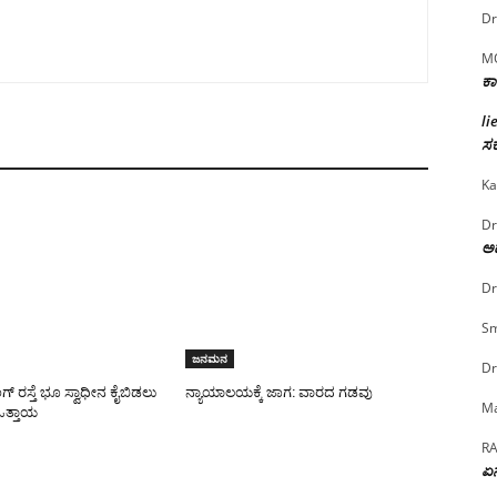
Dr
M
ಕಾ
li
ಸರ
Ka
Dr
ಅದ
Dr
Sm
ಜನಮನ
Dr
್ ರಸ್ತೆ ಭೂ ಸ್ವಾಧೀನ ಕೈಬಿಡಲು
ನ್ಯಾಯಾಲಯಕ್ಕೆ ಜಾಗ: ವಾರದ ಗಡವು
Ma
 ಒತ್ತಾಯ
R
ಏನ