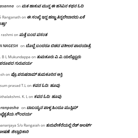
rasanna
ಮತ ಹಾಕುವ ಮುನ್ನ ಈ ಹಸಿವಿನ ಕಥನ ಓದಿ
on
ಈ ಸಂಖ್ಯೆ ಇದ್ದ ಹಣ್ಣು ತಿನ್ನಲೇಬಾರದು ಏಕೆ
S Ranganath
on
ತ್ತಾ?
ಮತ್ತೆ ಬಂದ ವಸಂತ
 rashmi
on
 N NAGESH
ಬೊಬ್ಬೆ ಬಂದರೂ ಬಿಡದ ವಕೀಲರ ಪಾದಯಾತ್ರೆ
on
ತುಮಕೂರು‌ ವಿ.ವಿ.ಯಲ್ಲೊಬ್ಬರು
. B L Mukundappa
on
ಪರೂಪದ ಗುರುವರ್ಯ
ಪ್ರೊ.ಪರುಷರಾಮ್ ತುಮಕೂರಿನ ಆಸ್ತಿ
ash
on
ಕವನ ಓದಿ: ಹೂವು
sum prasad T.L
on
ಕವನ ಓದಿ: ಹೂವು
ithalakshmi. K. L
on
mranpasha
ಬಾಬಯ್ಯನ ಪಾಳ್ಯ ಹಿಂದೂ ಮುಸ್ಲಿಮ್
on
ವೈಕ್ಯತೆಯ ಸೌಂದರ್ಯ
ತುರುವೇಕೆರೆಯಲ್ಲಿ ರೆಡ್ ಅಲರ್ಟ್
ananjaya S/o Rangaiah
on
ಷಣೆ: ಜಿಲ್ಲಾಧಿಕಾರಿ