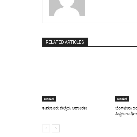
RELATED ARTICLES
ಜನಮನ
ಜನಮನ
ತುಮಕೂರು ಜಿಲ್ಲೆಯ ಆಶಾಕಿರಣ
ಬೆಂಗಳೂರು ರಿಂಗ
ಸಿದ್ದಗಂಗಾ ಶ್ರೀ