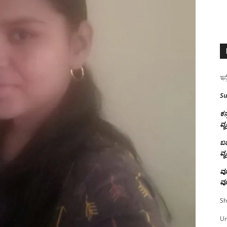
ಇನ್
Su
ಕನ
ವ್ಯ
ಬಹ
ವ್ಯ
ವೂ
ವೂ
Sh
U