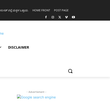
ಸಂಸತ್ ನಲ್ಲಿ ಮಕ್ಕಳ ಒತ್ತಾಯ
.
HOME FRONT
POST PAGE
DISCLAIMER
- Advertisment -