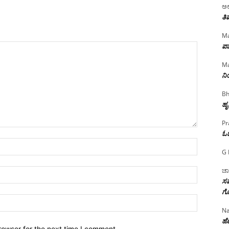
ಅಲ
ತಿ
Ma
ಪಾ
Ma
ನ
Bh
ಹೃ
Pr
ಓ
Name:*
G 
ಚಾ
Email:*
ಸಮ
ಗೊ
Website:
Na
ಹೆಣ
rowser for the next time I comment.