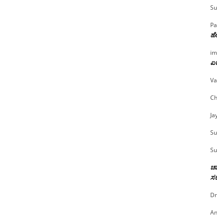
Su
Pa
ಹೇ
im
ಏಕ
Va
Ch
Ja
Su
Su
ಚಾ
ಸರ
Dr
An