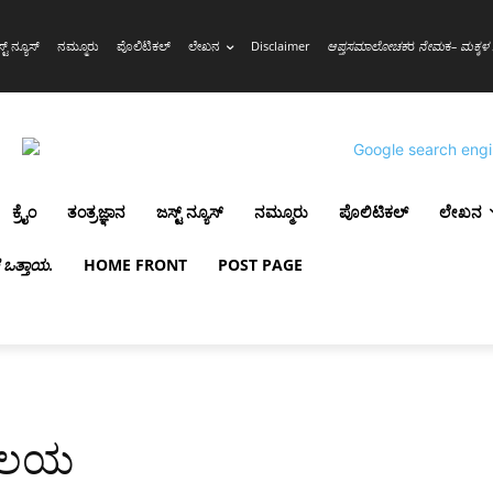
್ಟ್ ನ್ಯೂಸ್
ನಮ್ಮೂರು
ಪೊಲಿಟಿಕಲ್
ಲೇಖನ
Disclaimer
ಆಪ್ತಸಮಾಲೋಚಕ
ರ
ನೇಮ
ಕ
– ಮಕ್ಕಳ 
ಕ್ರೈಂ
ತಂತ್ರಜ್ಞಾನ
ಜಸ್ಟ್ ನ್ಯೂಸ್
ನಮ್ಮೂರು
ಪೊಲಿಟಿಕಲ್
ಲೇಖನ
ಳ ಒತ್ತಾಯ
.
HOME FRONT
POST PAGE
ಯಾಲಯ