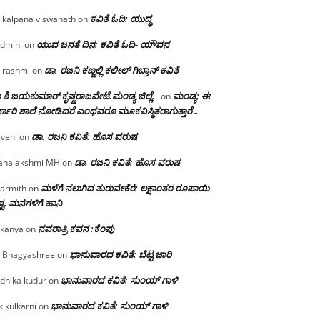
ಕವಿತೆ ಓದಿ: ಯುದ್ಧ
 kalpana viswanath
on
ಯುವ ಜನತೆ ದಿನ: ಕವಿತೆ ಓದಿ- ಯೌವನ
dmini
on
ಡಾ. ರಜನಿ‌ ಕಣ್ಣಲ್ಲಿ ಕಲೀಲ್ ಗಿಬ್ರಾನ್ ಕವಿತೆ
 rashmi
on
 ಶಿ ಜಯಕುಮಾರ್ ಕೃಷ್ಣರಾಜಪೇಟೆ.ಮಂಡ್ಯ ಜಿಲ್ಲೆ.
ಮಂಡ್ಯ: ಈ
on
್ಕಾರಿ ಶಾಲೆ ನೋಡಿದರೆ ಎಂಥವರೂ ಮೂಕವಿಸ್ಮಿತರಾಗುತ್ತಾರೆ…
ಡಾ. ರಜನಿ ಕವಿತೆ: ಹೊಸ ವರುಷ
iveni
on
ಡಾ. ರಜನಿ ಕವಿತೆ: ಹೊಸ ವರುಷ
halakshmi MH
on
ಮಳೆಗೆ ನಲುಗಿದ ತುರುವೇಕೆರೆ: ಲಕ್ಷಾಂತರ ರೂಪಾಯಿ
armith
on
್ಟ, ಮನೆಗಳಿಗೆ ಹಾನಿ
ನವರಾತ್ರಿ ಕವನ :ಕೆಂಪು
kanya
on
ಭಾನುವಾರದ ಕವಿತೆ: ಬೆಟ್ಟ ಜಾರಿ
 Bhagyashree
on
ಭಾನುವಾರದ ಕವಿತೆ: ಸುಂಯ್ ಗಾಳಿ
dhika kudur
on
ಭಾನುವಾರದ ಕವಿತೆ: ಸುಂಯ್ ಗಾಳಿ
k kulkarni
on