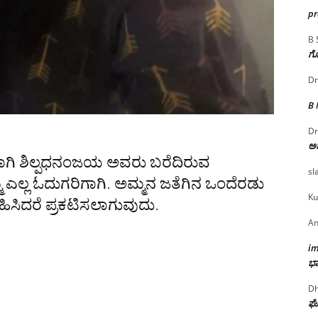
p
B 
ಗೊ
Dr
B
Dr
ಅ
ಗಿ ಶಿಲ್ಪಧನಂಜಯ ಅವರು ಬರೆದಿರುವ
sl
 ಎಲ್ಲ ಓದುಗರಿಗಾಗಿ. ಅಮ್ಮನ ಜತೆಗಿನ ಒಂದೆರಡು
Ku
ಳುಹಿಸಿದರೆ ಪ್ರಕಟಿಸಲಾಗುವುದು.
An
i
ಭಾ
Dh
ಘೋ