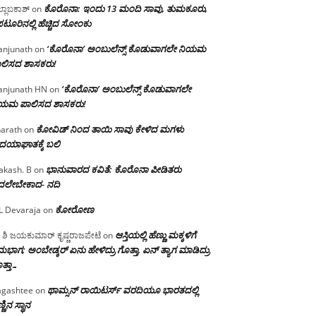
ಕೊರೊನಾ: ಇಂದು 13 ಮಂದಿ ಸಾವು, ತುಮಕೂರು,
್ಲಾಬಕಾಶ್
on
ಪಟೂರಿನಲ್ಲಿ ಹೆಚ್ಚಿದ ಸೋಂಕು
‘ಕೊರೊನಾ’ ಅಂಬುಲೆನ್ಸ್ ಕೊಡುವಾಗಲೇ ನಿಯಮ
njunath
on
ಲಿಸದ ಶಾಸಕರು!
‘ಕೊರೊನಾ’ ಅಂಬುಲೆನ್ಸ್ ಕೊಡುವಾಗಲೇ
njunath HN
on
ಿಯಮ ಪಾಲಿಸದ ಶಾಸಕರು!
ಕೋವಿಡ್ ನಿಂದ ತಾಯಿ ಸಾವು ಕೇಳಿದ ಮಗಳು
arath
on
ದಯಾಘಾತಕ್ಕೆ ಬಲಿ
ಭಾನುವಾರದ ಕವಿತೆ: ಕೊರೊನಾ ಪೀಡಿತರು
akash. B
on
ದಲೇಬೇಕಾದ- ನದಿ
ಕೋರೋಣ
L Devaraja
on
ಆಸ್ತಿಯಲ್ಲಿ ಹೆಣ್ಣು ಮಕ್ಕಳಿಗೆ
 ಶಿ ಜಯಕುಮಾರ್ ಕೃಷ್ಣರಾಜಪೇಟೆ
on
ಭಾಗ; ಅಂಬೇಡ್ಕರ್ ಏನು ಹೇಳಿದ್ರು ಗೊತ್ತಾ, ಏನ್ ತ್ಯಾಗ ಮಾಡಿದ್ರು
ತ್ತಾ…
ಥಾಮ್ಸನ್ ರಾಯಿಟರ್ಸ್ ವರದಿಯೂ ಭಾರತದಲ್ಲಿ
gashtee
on
್ಣಿನ ಸ್ಥಾನ‌