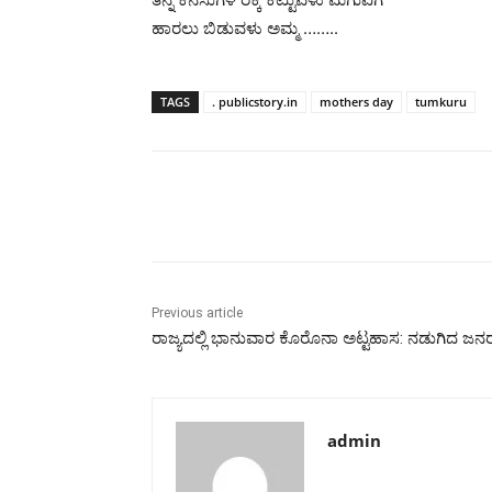
ಹಾರಲು ಬಿಡುವಳು ಅಮ್ಮ ……..
TAGS
. publicstory.in
mothers day
tumkuru
Share
Previous article
ರಾಜ್ಯದಲ್ಲಿ ಭಾನುವಾರ ಕೊರೊನಾ ಅಟ್ಟಹಾಸ: ನಡುಗಿದ ಜನ
admin