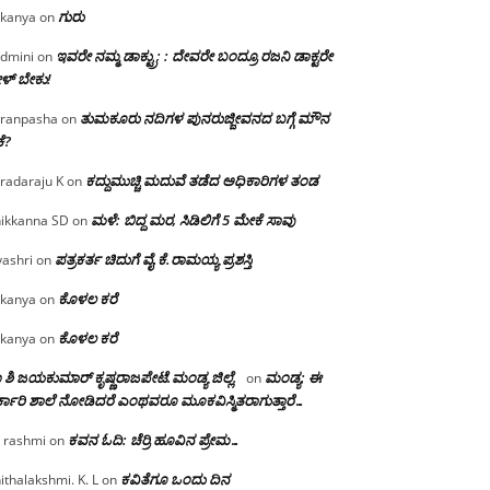
ಗುರು
kanya
on
ಇವರೇ ನಮ್ಮ ಡಾಕ್ಟ್ರು; : ದೇವರೇ ಬಂದ್ರೂ ರಜನಿ ಡಾಕ್ಟರೇ
dmini
on
ಳ್ ಬೇಕು!
ತುಮಕೂರು ನದಿಗಳ ಪುನರುಜ್ಜೀವನದ ಬಗ್ಗೆ ಮೌನ
ranpasha
on
ೆ?
ಕದ್ದುಮುಚ್ಚಿ ಮದುವೆ ತಡೆದ ಅಧಿಕಾರಿಗಳ ತಂಡ
radaraju K
on
ಮಳೆ: ಬಿದ್ದ ಮರ, ಸಿಡಿಲಿಗೆ 5 ಮೇಕೆ ಸಾವು
ikkanna SD
on
ಪತ್ರಕರ್ತ ಚಿದುಗೆ ವೈ.ಕೆ.ರಾಮಯ್ಯ ಪ್ರಶಸ್ತಿ
yashri
on
ಕೊಳಲ ಕರೆ
kanya
on
ಕೊಳಲ ಕರೆ
kanya
on
 ಶಿ ಜಯಕುಮಾರ್ ಕೃಷ್ಣರಾಜಪೇಟೆ.ಮಂಡ್ಯ ಜಿಲ್ಲೆ.
ಮಂಡ್ಯ: ಈ
on
್ಕಾರಿ ಶಾಲೆ ನೋಡಿದರೆ ಎಂಥವರೂ ಮೂಕವಿಸ್ಮಿತರಾಗುತ್ತಾರೆ…
ಕವನ ಓದಿ: ಚೆರ್ರಿ ಹೂವಿನ ಪ್ರೇಮ…
 rashmi
on
ಕವಿತೆಗೂ ಒಂದು ದಿನ
ithalakshmi. K. L
on