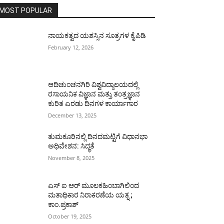
MOST POPULAR
ನಾಯಕತ್ವದ ಯಶಸ್ಸಿನ ಸೂತ್ರಗಳ ಕೈಪಿಡಿ
February 12, 2026
ಆದಿಚುಂಚನಗಿರಿ ವಿಶ್ವವಿದ್ಯಾಲಯದಲ್ಲಿ
ರಸಾಯನಿಕ ವಿಜ್ಞಾನ ಮತ್ತು ತಂತ್ರಜ್ಞಾನ
ಕುರಿತ ಎರಡು ದಿನಗಳ ಕಾರ್ಯಾಗಾರ
December 13, 2025
ತುಮಕೂರಿನಲ್ಲಿ ದಿನದಮಟ್ಟಿಗೆ ವಿಧಾನಭಾ
ಅಧಿವೇಶನ: ಸಿದ್ಧತೆ
November 8, 2025
ಎಸ್ ಐ ಆರ್ ಮೂಲಕಹಿಂಬಾಗಿಲಿಂದ
ಮತಾಧಿಕಾರ ನಿರಾಕರಣೆಯ ಯತ್ನ ;
ಕಾಂ.ಪ್ರಕಾಶ್
October 19, 2025