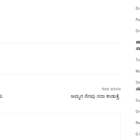
Dr
Pa
Dr
ಚಾ
ಸರ
Tr
Ma
Sh
ನಷ
Next article
ರು
ಅಮ್ಮನ ನೆನಪು ಸದಾ ಕಾಡುತ್ತೆ..
Su
Dr
Ra
G 