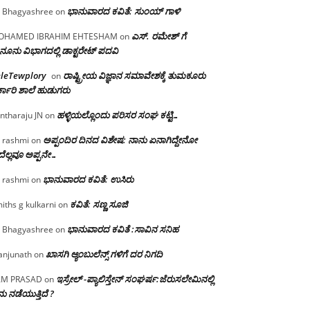
ಭಾನುವಾರದ ಕವಿತೆ: ಸುಂಯ್ ಗಾಳಿ
 Bhagyashree
on
ಎಸ್. ರಮೇಶ್ ಗೆ
OHAMED IBRAHIM EHTESHAM
on
ನೂನು ವಿಭಾಗದಲ್ಲಿ ಡಾಕ್ಟರೇಟ್ ಪದವಿ
eleTewplory
ರಾಷ್ಟ್ರೀಯ ವಿಜ್ಞಾನ ಸಮಾವೇಶಕ್ಕೆ‌ ತುಮಕೂರು
on
್ಕಾರಿ ಶಾಲೆ ಹುಡುಗರು
ಹಳ್ಳಿಯಲ್ಲೊಂದು ಪರಿಸರ ಸಂಘ ಕಟ್ಟಿ…
ntharaju JN
on
ಅಪ್ಪಂದಿರ ದಿನದ ವಿಶೇಷ: ನಾನು ಏನಾಗಿದ್ದೇನೋ‌
 rashmi
on
ೆಲ್ಲವೂ ಅಪ್ಪನೇ…
ಭಾನುವಾರದ ಕವಿತೆ: ಉಸಿರು
 rashmi
on
ಕವಿತೆ: ಸಣ್ಣ ಸೂಜಿ
iths g kulkarni
on
ಭಾನುವಾರದ ಕವಿತೆ :ಸಾವಿನ ಸನಿಹ
 Bhagyashree
on
ಖಾಸಗಿ ಆ್ಯಂಬುಲೆನ್ಸ್ ಗಳಿಗೆ ದರ ನಿಗದಿ
njunath
on
ಇಸ್ರೇಲ್ -ಪ್ಯಾಲಿಸ್ತೇನ್ ಸಂಘರ್ಷ:ಜೆರುಸಲೇಮಿನಲ್ಲಿ
AM PRASAD
on
ು ನಡೆಯುತ್ತಿದೆ ?