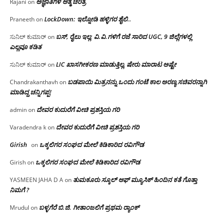
ಅಜ್ಞಾತಿಗಳ ಆತ್ಮ ಚರಿತ್ರೆ
Rajani
on
LockDown: ಇಲ್ನೋಡಿ ಹಳ್ಳಿಗರ ಶೈಲಿ..
Praneeth
on
ಬಸ್, ರೈಲು ಇಲ್ಲ; ವಿ.ವಿ.ಗಳಿಗೆ ರಜೆ ಸಾರಿದ UGC, 9 ಜಿಲ್ಲೆಗಳಲ್ಲಿ
ಸುನಿಲ್ ಕುಮಾರ್
on
ಎಲ್ಲವೂ ಕಡಿತ
LIC ಖಾಸಗೀಕರಣ ಮಾಡುತ್ತಿಲ್ಲ, ಷೇರು ಮಾರಾಟ ಅಷ್ಟೇ
ಸುನಿಲ್ ಕುಮಾರ್
on
ಬಡಪಾಯಿ ಮಿತ್ರನನ್ನು ಒಂದು ಗಂಟೆ ಕಾಲ ಅರಣ್ಯ ಸಚಿವರನ್ನಾಗಿ
Chandrakanthavh
on
ಮಾಡಿದ್ದ ಚನ್ನಿಗಪ್ಪ!
ದೇವರ ಕುದುರೆಗೆ ವೀಚಿ ಪ್ರಶಸ್ತಿಯ ಗರಿ
admin
on
ದೇವರ ಕುದುರೆಗೆ ವೀಚಿ ಪ್ರಶಸ್ತಿಯ ಗರಿ
Varadendra k
on
Girish
ಒಕ್ಕಲಿಗರ ಸಂಘದ ಮೇಲೆ ಕಿಡಿಕಾರಿದ ರವಿಗೌಡ
on
ಒಕ್ಕಲಿಗರ ಸಂಘದ ಮೇಲೆ ಕಿಡಿಕಾರಿದ ರವಿಗೌಡ
Girish
on
ತುಮಕೂರು ಸ್ಕೂಲ್ ಆಫ್ ಮ್ಯೂಸಿಕ್ ಹಿಂದಿನ ಕತೆ ಗೊತ್ತಾ
YASMEEN JAHA D A
on
ನಿಮಗೆ ?
ಬಳ್ಳಗೆರೆ ಬಿ.ಜಿ. ಗೀತಾಂಜಲಿಗೆ ಪ್ರಥಮ ರ‌್ಯಾಂಕ್
Mrudul
on