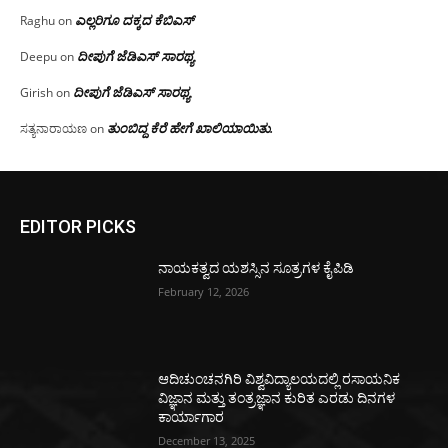
ಎಲ್ಲರಿಗೂ ದಕ್ಕದ ಕೆಬಿಎಸ್
Raghu
on
ದೀಪುಗೆ ಜೆಡಿಎಸ್ ಸಾರಥ್ಯ
Deepu
on
ದೀಪುಗೆ ಜೆಡಿಎಸ್ ಸಾರಥ್ಯ
Girish
on
ತುಂಬಿದ್ದ ಕೆರೆ ಹೇಗೆ ಖಾಲಿಯಾಯಿತು.
ಸತ್ಯನಾರಾಯಣ
on
EDITOR PICKS
ನಾಯಕತ್ವದ ಯಶಸ್ಸಿನ ಸೂತ್ರಗಳ ಕೈಪಿಡಿ
February 12, 2026
ಆದಿಚುಂಚನಗಿರಿ ವಿಶ್ವವಿದ್ಯಾಲಯದಲ್ಲಿ ರಸಾಯನಿಕ
ವಿಜ್ಞಾನ ಮತ್ತು ತಂತ್ರಜ್ಞಾನ ಕುರಿತ ಎರಡು ದಿನಗಳ
ಕಾರ್ಯಾಗಾರ
December 13, 2025