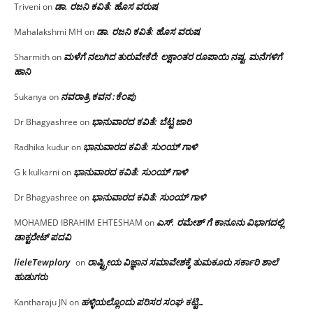
ಡಾ. ರಜನಿ ಕವಿತೆ: ಹೊಸ ವರುಷ
Triveni
on
ಡಾ. ರಜನಿ ಕವಿತೆ: ಹೊಸ ವರುಷ
Mahalakshmi MH
on
ಮಳೆಗೆ ನಲುಗಿದ ತುರುವೇಕೆರೆ: ಲಕ್ಷಾಂತರ ರೂಪಾಯಿ ನಷ್ಟ, ಮನೆಗಳಿಗೆ
Sharmith
on
ಹಾನಿ
ನವರಾತ್ರಿ ಕವನ :ಕೆಂಪು
Sukanya
on
ಭಾನುವಾರದ ಕವಿತೆ: ಬೆಟ್ಟ ಜಾರಿ
Dr Bhagyashree
on
ಭಾನುವಾರದ ಕವಿತೆ: ಸುಂಯ್ ಗಾಳಿ
Radhika kudur
on
ಭಾನುವಾರದ ಕವಿತೆ: ಸುಂಯ್ ಗಾಳಿ
G k kulkarni
on
ಭಾನುವಾರದ ಕವಿತೆ: ಸುಂಯ್ ಗಾಳಿ
Dr Bhagyashree
on
ಎಸ್. ರಮೇಶ್ ಗೆ ಕಾನೂನು ವಿಭಾಗದಲ್ಲಿ
MOHAMED IBRAHIM EHTESHAM
on
ಡಾಕ್ಟರೇಟ್ ಪದವಿ
lieleTewplory
ರಾಷ್ಟ್ರೀಯ ವಿಜ್ಞಾನ ಸಮಾವೇಶಕ್ಕೆ‌ ತುಮಕೂರು ಸರ್ಕಾರಿ ಶಾಲೆ
on
ಹುಡುಗರು
ಹಳ್ಳಿಯಲ್ಲೊಂದು ಪರಿಸರ ಸಂಘ ಕಟ್ಟಿ…
Kantharaju JN
on