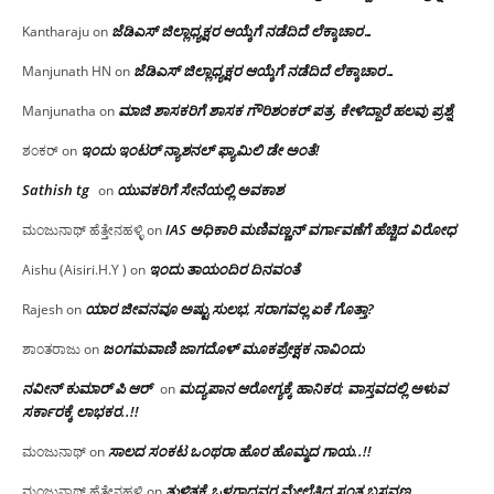
ಜೆಡಿಎಸ್ ಜಿಲ್ಲಾಧ್ಯಕ್ಷರ ಆಯ್ಕೆಗೆ ನಡೆದಿದೆ ಲೆಕ್ಕಾಚಾರ…
Kantharaju
on
ಜೆಡಿಎಸ್ ಜಿಲ್ಲಾಧ್ಯಕ್ಷರ ಆಯ್ಕೆಗೆ ನಡೆದಿದೆ ಲೆಕ್ಕಾಚಾರ…
Manjunath HN
on
ಮಾಜಿ ಶಾಸಕರಿಗೆ ಶಾಸಕ ಗೌರಿಶಂಕರ್ ಪತ್ರ, ಕೇಳಿದ್ದಾರೆ ಹಲವು ಪ್ರಶ್ನೆ
Manjunatha
on
ಇಂದು ಇಂಟರ್ ನ್ಯಾಶನಲ್ ಫ್ಯಾಮಿಲಿ ಡೇ ಅಂತೆ!
ಶಂಕರ್
on
Sathish tg
ಯುವಕರಿಗೆ ಸೇನೆಯಲ್ಲಿ ಅವಕಾಶ
on
IAS ಅಧಿಕಾರಿ ಮಣಿವಣ್ಣನ್ ವರ್ಗಾವಣೆಗೆ ಹೆಚ್ಚಿದ‌ ವಿರೋಧ
ಮಂಜುನಾಥ್ ಹೆತ್ತೇನಹಳ್ಳಿ
on
ಇಂದು ತಾಯಂದಿರ ದಿನವಂತೆ
Aishu (Aisiri.H.Y )
on
ಯಾರ ಜೀವನವೂ ಅಷ್ಟು ಸುಲಭ, ಸರಾಗವಲ್ಲ ಏಕೆ ಗೊತ್ತಾ?
Rajesh
on
ಜಂಗಮವಾಣಿ ಜಾಗದೊಳ್ ಮೂಕಪ್ರೇಕ್ಷಕ ನಾವಿಂದು
ಶಾಂತರಾಜು
on
ನವೀನ್ ಕುಮಾರ್ ಪಿ ಆರ್
ಮದ್ಯಪಾನ ಆರೋಗ್ಯಕ್ಕೆ ಹಾನಿಕರ; ವಾಸ್ತವದಲ್ಲಿ ಅಳುವ
on
ಸರ್ಕಾರಕ್ಕೆ ಲಾಭಕರ..!!
ಸಾಲದ ಸಂಕಟ ಒಂಥರಾ ಹೊರ ಹೊಮ್ಮದ ಗಾಯ..!!
ಮಂಜುನಾಥ್
on
ತುಳಿತಕ್ಕೆ ಒಳಗಾದವರ ಮೇಲೆತ್ತಿದ ಸಂತ ಬಸವಣ್ಣ
ಮಂಜುನಾಥ್ ಹೆತ್ತೇನಹಳ್ಳಿ
on