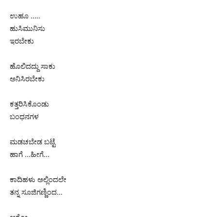
ಉಹೂ …..
ಹುಸಿಮುನಿಸು
ಇರಬೇಕು
ಹೊಲಿದದ್ದು ಸಾಕು
ಅನಿಸಿರಬೇಕು
ಕತ್ತರಿಸಿಕೊಂಡು
ಬಂಧನಗಳ
ಮಡಚಬೇಡ ಬಟ್ಟೆ
ಹಾಗೆ …ಹೀಗೆ…
ಕಾದಿಹಳು ಅಲ್ಲಿಂದಲೇ
ತನ್ನ ಸೂಜಿಗಣ್ಣಿಂದ…