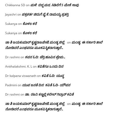
ಮಳೆ: ಬಿದ್ದ ಮರ, ಸಿಡಿಲಿಗೆ 5 ಮೇಕೆ ಸಾವು
Chikkanna SD
on
ಪತ್ರಕರ್ತ ಚಿದುಗೆ ವೈ.ಕೆ.ರಾಮಯ್ಯ ಪ್ರಶಸ್ತಿ
Jayashri
on
ಕೊಳಲ ಕರೆ
Sukanya
on
ಕೊಳಲ ಕರೆ
Sukanya
on
ಚಾ ಶಿ ಜಯಕುಮಾರ್ ಕೃಷ್ಣರಾಜಪೇಟೆ.ಮಂಡ್ಯ ಜಿಲ್ಲೆ.
ಮಂಡ್ಯ: ಈ ಸರ್ಕಾರಿ ಶಾಲೆ
on
ನೋಡಿದರೆ ಎಂಥವರೂ ಮೂಕವಿಸ್ಮಿತರಾಗುತ್ತಾರೆ…
ಕವನ ಓದಿ: ಚೆರ್ರಿ ಹೂವಿನ ಪ್ರೇಮ…
Dr rashmi
on
ಕವಿತೆಗೂ ಒಂದು ದಿನ
Anithalakshmi. K. L
on
ಕವಿತೆ ಓದಿ: ಯುದ್ಧ
Dr kalpana viswanath
on
ಯುವ ಜನತೆ ದಿನ: ಕವಿತೆ ಓದಿ- ಯೌವನ
Padmini
on
ಡಾ. ರಜನಿ‌ ಕಣ್ಣಲ್ಲಿ ಕಲೀಲ್ ಗಿಬ್ರಾನ್ ಕವಿತೆ
Dr rashmi
on
ಚಾ ಶಿ ಜಯಕುಮಾರ್ ಕೃಷ್ಣರಾಜಪೇಟೆ.ಮಂಡ್ಯ ಜಿಲ್ಲೆ.
ಮಂಡ್ಯ: ಈ ಸರ್ಕಾರಿ ಶಾಲೆ
on
ನೋಡಿದರೆ ಎಂಥವರೂ ಮೂಕವಿಸ್ಮಿತರಾಗುತ್ತಾರೆ…