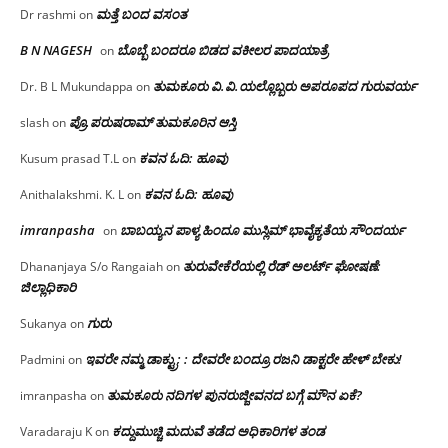
ಮತ್ತೆ ಬಂದ ವಸಂತ
Dr rashmi
on
B N NAGESH
ಬೊಬ್ಬೆ ಬಂದರೂ ಬಿಡದ ವಕೀಲರ ಪಾದಯಾತ್ರೆ
on
ತುಮಕೂರು‌ ವಿ.ವಿ.ಯಲ್ಲೊಬ್ಬರು ಅಪರೂಪದ ಗುರುವರ್ಯ
Dr. B L Mukundappa
on
ಪ್ರೊ.ಪರುಷರಾಮ್ ತುಮಕೂರಿನ ಆಸ್ತಿ
slash
on
ಕವನ ಓದಿ: ಹೂವು
Kusum prasad T.L
on
ಕವನ ಓದಿ: ಹೂವು
Anithalakshmi. K. L
on
imranpasha
ಬಾಬಯ್ಯನ ಪಾಳ್ಯ ಹಿಂದೂ ಮುಸ್ಲಿಮ್ ಭಾವೈಕ್ಯತೆಯ ಸೌಂದರ್ಯ
on
ತುರುವೇಕೆರೆಯಲ್ಲಿ ರೆಡ್ ಅಲರ್ಟ್ ಘೋಷಣೆ:
Dhananjaya S/o Rangaiah
on
ಜಿಲ್ಲಾಧಿಕಾರಿ
ಗುರು
Sukanya
on
ಇವರೇ ನಮ್ಮ ಡಾಕ್ಟ್ರು; : ದೇವರೇ ಬಂದ್ರೂ ರಜನಿ ಡಾಕ್ಟರೇ ಹೇಳ್ ಬೇಕು!
Padmini
on
ತುಮಕೂರು ನದಿಗಳ ಪುನರುಜ್ಜೀವನದ ಬಗ್ಗೆ ಮೌನ ಏಕೆ?
imranpasha
on
ಕದ್ದುಮುಚ್ಚಿ ಮದುವೆ ತಡೆದ ಅಧಿಕಾರಿಗಳ ತಂಡ
Varadaraju K
on