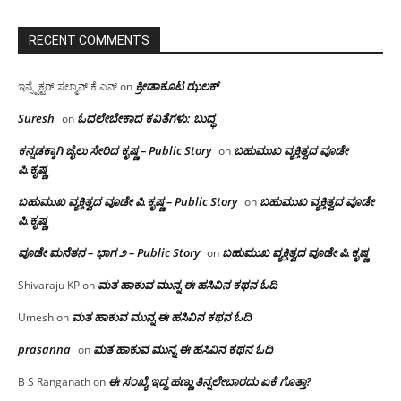
RECENT COMMENTS
ಕ್ರೀಡಾಕೂಟ ಝಲಕ್
ಇನ್ಸ್ಪೆಕ್ಟರ್ ಸಲ್ಮಾನ್ ಕೆ ಎನ್
on
Suresh
ಓದಲೇಬೇಕಾದ‌ ಕವಿತೆಗಳು: ಬುದ್ಧ
on
ಕನ್ನಡಕ್ಕಾಗಿ ಜೈಲು ಸೇರಿದ ಕೃಷ್ಣ – Public Story
ಬಹುಮುಖ ವ್ಯಕ್ತಿತ್ವದ ವೂಡೇ
on
ಪಿ.ಕೃಷ್ಣ
ಬಹುಮುಖ ವ್ಯಕ್ತಿತ್ವದ ವೂಡೇ ಪಿ.ಕೃಷ್ಣ – Public Story
ಬಹುಮುಖ ವ್ಯಕ್ತಿತ್ವದ ವೂಡೇ
on
ಪಿ.ಕೃಷ್ಣ
ವೂಡೇ ಮನೆತನ – ಭಾಗ ೨ – Public Story
ಬಹುಮುಖ ವ್ಯಕ್ತಿತ್ವದ ವೂಡೇ ಪಿ.ಕೃಷ್ಣ
on
ಮತ ಹಾಕುವ ಮುನ್ನ ಈ ಹಸಿವಿನ ಕಥನ ಓದಿ
Shivaraju KP
on
ಮತ ಹಾಕುವ ಮುನ್ನ ಈ ಹಸಿವಿನ ಕಥನ ಓದಿ
Umesh
on
prasanna
ಮತ ಹಾಕುವ ಮುನ್ನ ಈ ಹಸಿವಿನ ಕಥನ ಓದಿ
on
ಈ ಸಂಖ್ಯೆ ಇದ್ದ ಹಣ್ಣು ತಿನ್ನಲೇಬಾರದು ಏಕೆ ಗೊತ್ತಾ?
B S Ranganath
on