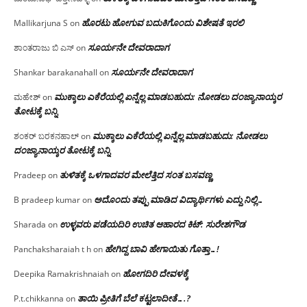
ಹೊರಟು ಹೋಗುವ ಬದುಕಿಗೊಂದು ವಿಶೇಷತೆ ಇರಲಿ
Mallikarjuna S
on
ಸೂರ್ಯನೇ ದೇವರಾದಾಗ
ಶಾಂತರಾಜು ಬಿ ಎಸ್
on
ಸೂರ್ಯನೇ ದೇವರಾದಾಗ
Shankar barakanahall
on
ಮುಕ್ಕಾಲು ಎಕೆರೆಯಲ್ಲಿ ಏನ್ನೆಲ್ಲ‌ ಮಾಡಬಹುದು: ನೋಡಲು ದಂಜ್ಯಾನಾಯ್ಕರ
ಮಹೇಶ್
on
ತೋಟಕ್ಕೆ ಬನ್ನಿ
ಮುಕ್ಕಾಲು ಎಕೆರೆಯಲ್ಲಿ ಏನ್ನೆಲ್ಲ‌ ಮಾಡಬಹುದು: ನೋಡಲು
ಶಂಕರ್ ಬರಕನಹಾಲ್
on
ದಂಜ್ಯಾನಾಯ್ಕರ ತೋಟಕ್ಕೆ ಬನ್ನಿ
ತುಳಿತಕ್ಕೆ ಒಳಗಾದವರ ಮೇಲೆತ್ತಿದ ಸಂತ ಬಸವಣ್ಣ
Pradeep
on
ಅದೊಂದು ತಪ್ಪು ಮಾಡಿದ ವಿದ್ಯಾರ್ಥಿಗಳು ಎದ್ದು ನಿಲ್ಲಿ…
B pradeep kumar
on
ಉಳ್ಳವರು ಪಡೆಯದಿರಿ ಉಚಿತ ಆಹಾರದ ಕಿಟ್: ಸುರೇಶಗೌಡ
Sharada
on
ಹೇಗಿದ್ದ ಬಾವಿ ಹೇಗಾಯಿತು ಗೊತ್ತಾ…!
Panchaksharaiah t h
on
ಹೋಗದಿರಿ ದೇವಳಕ್ಕೆ
Deepika Ramakrishnaiah
on
ತಾಯಿ ಪ್ರೀತಿಗೆ ಬೆಲೆ ಕಟ್ಟಲಾದೀತೆ….?
P.t.chikkanna
on