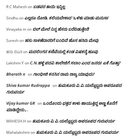
ಬಡವರ ತಾಯಿ ಇನ್ನಿಲ್ಲ
R C Mahesh
on
ಎಲ್ಲರೂ ನೋಡಿ, ಕಲಿಯಬೇಕಾದ ‘ಒಳಿತು ಮಾಡು ಮನುಸಾ’
Sindhu
on
ಬಿಲ್ ಮೇಲೆ ನಿನ್ನ ಹೆಸರು ಬರೆದಿಡುತ್ತೇನೆ!
Vinayaka m
on
ಹಸು ಸಾಕಣೆದಾರರಿಗೆ ಬಂದಿದೆ ಹೊಸ ಹಸಿರು ಮೇವು
Suresh
on
ಮದಲಿಂಗನ ಕಣಿವೆಯಲ್ಲಿ ಕಂಡ ವಿಷಕನ್ಯೆ ಹೂವು
ಹನು ಬಿಎನ
on
C.N.ಹಳ್ಳಿ ಪದವಿ ಕಾಲೇಜಿಗೆ ಸಲಾಂ‌ ಎಂದ ಜನರು! ಏಕೆ ಗೊತ್ತಾ?
Lakshmi Y
on
Bharath n
ಗಾಂಧೀಜಿ ಕನಸಿನ ರಾಮ ರಾಜ್ಯ ಯಾವುದು?
on
Shiva kumar Rudrappa
ತುಮಕೂರು‌ ವಿ.ವಿ.ಯಲ್ಲೊಬ್ಬರು ಅಪರೂಪದ
on
ಗುರುವರ್ಯ
Vijay kumar GR
ಒಂದೊಂದು ಭತ್ತದ ಕಾಳು ಹಾಯುತ್ತಿದ್ದ ಅಣ್ಣ ಕೊನೆಗೆ
on
ಮಾಡಿದ್ದೇನು….
ತುಮಕೂರು‌ ವಿ.ವಿ.ಯಲ್ಲೊಬ್ಬರು ಅಪರೂಪದ ಗುರುವರ್ಯ
MAHESH.H
on
ತುಮಕೂರು‌ ವಿ.ವಿ.ಯಲ್ಲೊಬ್ಬರು ಅಪರೂಪದ ಗುರುವರ್ಯ
Mahalakshmi
on