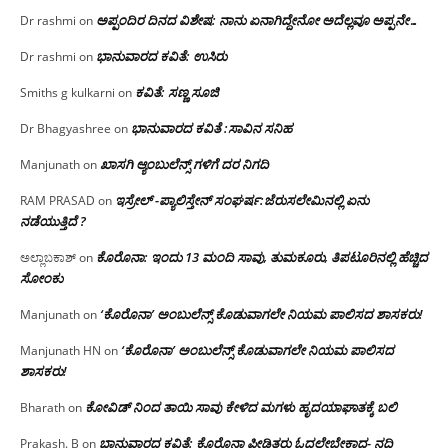
ಅಪ್ಪಂದಿರ ದಿನದ ವಿಶೇಷ: ನಾನು ಏನಾಗಿದ್ದೇನೋ‌ ಅದೆಲ್ಲವೂ ಅಪ್ಪನೇ…
Dr rashmi
on
ಭಾನುವಾರದ ಕವಿತೆ: ಉಸಿರು
Dr rashmi
on
ಕವಿತೆ: ಸಣ್ಣ ಸೂಜಿ
Smiths g kulkarni
on
ಭಾನುವಾರದ ಕವಿತೆ :ಸಾವಿನ ಸನಿಹ
Dr Bhagyashree
on
ಖಾಸಗಿ ಆ್ಯಂಬುಲೆನ್ಸ್ ಗಳಿಗೆ ದರ ನಿಗದಿ
Manjunath
on
ಇಸ್ರೇಲ್ -ಪ್ಯಾಲಿಸ್ತೇನ್ ಸಂಘರ್ಷ:ಜೆರುಸಲೇಮಿನಲ್ಲಿ ಏನು
RAM PRASAD
on
ನಡೆಯುತ್ತಿದೆ ?
ಕೊರೊನಾ: ಇಂದು 13 ಮಂದಿ ಸಾವು, ತುಮಕೂರು, ತಿಪಟೂರಿನಲ್ಲಿ ಹೆಚ್ಚಿದ
ಅಲ್ಲಾಬಕಾಶ್
on
ಸೋಂಕು
‘ಕೊರೊನಾ’ ಅಂಬುಲೆನ್ಸ್ ಕೊಡುವಾಗಲೇ ನಿಯಮ ಪಾಲಿಸದ ಶಾಸಕರು!
Manjunath
on
‘ಕೊರೊನಾ’ ಅಂಬುಲೆನ್ಸ್ ಕೊಡುವಾಗಲೇ ನಿಯಮ ಪಾಲಿಸದ
Manjunath HN
on
ಶಾಸಕರು!
ಕೋವಿಡ್ ನಿಂದ ತಾಯಿ ಸಾವು ಕೇಳಿದ ಮಗಳು ಹೃದಯಾಘಾತಕ್ಕೆ ಬಲಿ
Bharath
on
ಭಾನುವಾರದ ಕವಿತೆ: ಕೊರೊನಾ ಪೀಡಿತರು ಓದಲೇಬೇಕಾದ- ನದಿ
Prakash. B
on