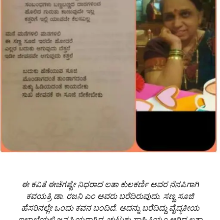
ಈ ಕವಿತೆ ಈಚೆಗಷ್ಟೇ ನಿಧ‌ರಾದ ಲತಾ ಕುಲಕರ್ಣಿ ಅವರ ನೆನಪಿಗಾಗಿ
ಕವಯತ್ರಿ ಡಾ. ರಜನಿ ಎಂ ಅವರು ಬರೆದಿರುವುದು. ಸಣ್ಣ ಸೂಜಿ
ಹೆಸರಿನಲ್ಲೇ ಒಂದು ಕವನ ಬಂದಿದೆ. ಅದನ್ನು ಬರೆದಿದ್ದು ವೈದ್ಯಕೀಯ
ಇಲಾಖೆಯಲ್ಲಿ ಜನಪ್ರಿಯರಾಗಿದ್ದ, ಚುಟುಕು ಸಾಹಿತಿಯೂ ಆಗಿದ್ದ ಲತಾ