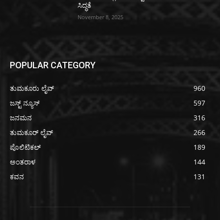
ಸಿದ್ಧತೆ
November 8, 2025
POPULAR CATEGORY
ತುಮಕೂರು ಲೈವ್
960
ಜಸ್ಟ್ ನ್ಯೂಸ್
597
ಜನಮನ
316
ತುಮಕೂರ್ ಲೈವ್
266
ಪೊಲಿಟಿಕಲ್
189
ಅಂತರಾಳ
144
ಕವನ
131