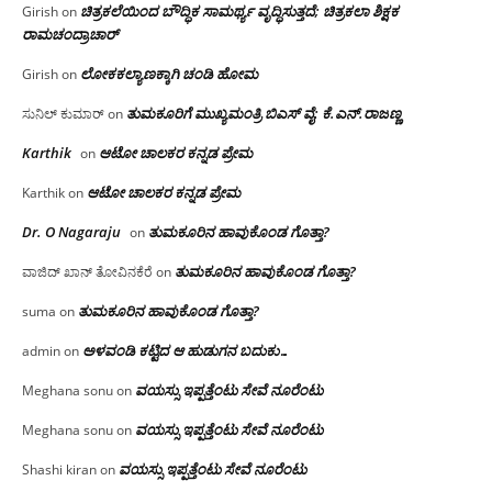
ಚಿತ್ರಕಲೆಯಿಂದ ಬೌದ್ಧಿಕ ಸಾಮರ್ಥ್ಯ ವೃದ್ಧಿಸುತ್ತದೆ; ಚಿತ್ರಕಲಾ ಶಿಕ್ಷಕ
Girish
on
ರಾಮಚಂದ್ರಾಚಾರ್
ಲೋಕಕಲ್ಯಾಣಕ್ಕಾಗಿ ಚಂಡಿ ಹೋಮ
Girish
on
ತುಮಕೂರಿಗೆ ಮುಖ್ಯಮಂತ್ರಿ ಬಿಎಸ್ ವೈ: ಕೆ.ಎನ್.ರಾಜಣ್ಣ
ಸುನಿಲ್ ಕುಮಾರ್
on
Karthik
ಆಟೋ ಚಾಲಕರ ಕನ್ನಡ ಪ್ರೇಮ
on
ಆಟೋ ಚಾಲಕರ ಕನ್ನಡ ಪ್ರೇಮ
Karthik
on
Dr. O Nagaraju
ತುಮಕೂರಿನ ಹಾವುಕೊಂಡ ಗೊತ್ತಾ?
on
ತುಮಕೂರಿನ ಹಾವುಕೊಂಡ ಗೊತ್ತಾ?
ವಾಜಿದ್ ಖಾನ್ ತೋವಿನಕೆರೆ
on
ತುಮಕೂರಿನ ಹಾವುಕೊಂಡ ಗೊತ್ತಾ?
suma
on
ಅಳವಂಡಿ ಕಟ್ಟಿದ ಆ ಹುಡುಗನ ಬದುಕು…
admin
on
ವಯಸ್ಸು ಇಪ್ಪತ್ತೆಂಟು ಸೇವೆ ನೂರೆಂಟು
Meghana sonu
on
ವಯಸ್ಸು ಇಪ್ಪತ್ತೆಂಟು ಸೇವೆ ನೂರೆಂಟು
Meghana sonu
on
ವಯಸ್ಸು ಇಪ್ಪತ್ತೆಂಟು ಸೇವೆ ನೂರೆಂಟು
Shashi kiran
on