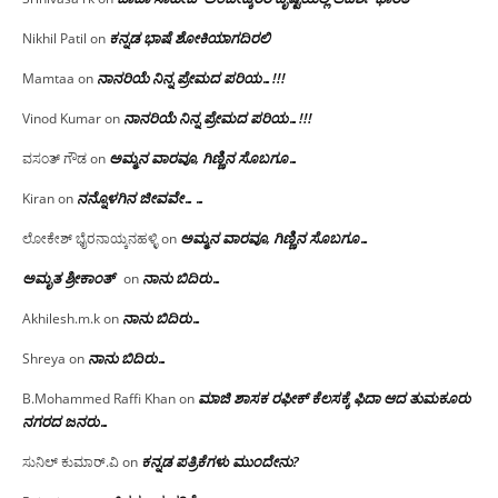
ಕನ್ನಡ ಭಾಷೆ ಶೋಕಿಯಾಗದಿರಲಿ
Nikhil Patil
on
ನಾನರಿಯೆ ನಿನ್ನ ಪ್ರೇಮದ ಪರಿಯ…!!!
Mamtaa
on
ನಾನರಿಯೆ ನಿನ್ನ ಪ್ರೇಮದ ಪರಿಯ…!!!
Vinod Kumar
on
ಅಮ್ಮನ ವಾರವೂ, ಗಿಣ್ಣಿನ ಸೊಬಗೂ…
ವಸಂತ್ ಗೌಡ
on
ನನ್ನೊಳಗಿನ ಜೀವವೇ……
Kiran
on
ಅಮ್ಮನ ವಾರವೂ, ಗಿಣ್ಣಿನ ಸೊಬಗೂ…
ಲೋಕೇಶ್ ಭೈರನಾಯ್ಕನಹಳ್ಳಿ
on
ಅಮೃತ ಶ್ರೀಕಾಂತ್
ನಾನು ಬಿದಿರು…
on
ನಾನು ಬಿದಿರು…
Akhilesh.m.k
on
ನಾನು ಬಿದಿರು…
Shreya
on
ಮಾಜಿ ಶಾಸಕ ರಫೀಕ್ ಕೆಲಸಕ್ಕೆ ಫಿದಾ ಆದ ತುಮಕೂರು
B.Mohammed Raffi Khan
on
ನಗರದ ಜನರು…
ಕನ್ನಡ ಪತ್ರಿಕೆಗಳು ಮುಂದೇನು?
ಸುನಿಲ್ ಕುಮಾರ್.ವಿ
on