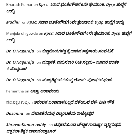
Kpsc: ಸಿರಾದ ಭೂತೇಗೌಡಗೆ 6ನೇ ಶ್ರೇಯಾಂಕ: Dysp ಹುದ್ದೆಗೆ
Bharath Kumar
on
ಆಯ್ಕೆ
Madhu
Kpsc: ಸಿರಾದ ಭೂತೇಗೌಡಗೆ 6ನೇ ಶ್ರೇಯಾಂಕ: Dysp ಹುದ್ದೆಗೆ ಆಯ್ಕೆ
on
Kpsc: ಸಿರಾದ ಭೂತೇಗೌಡಗೆ 6ನೇ ಶ್ರೇಯಾಂಕ: Dysp ಹುದ್ದೆಗೆ
Manjula dh gowda
on
ಆಯ್ಕೆ
Dr. O Nagaraju
ಕುಷ್ಠರೋಗಿಗಳತ್ತ ಕೈ ಚಾಚಿದ ಸತ್ಯಸಾಯಿ ಸಂಘಟನೆ
on
Dr. O Nagaraju
ದಬ್ಬಾಳಿಕೆ, ದಮನಕಾರಿ ನೀತಿ ಸಲ್ಲದು – ಜನಪರ ಚಿಂತಕ
on
ಕೆ.ದೊರೈರಾಜ್
Dr. O Nagaraju
ಮುಖ್ಯಶಿಕ್ಷಕರ ಕರ್ತವ್ಯ ಲೋಪ : ಪೋಷಕರ ಧರಣಿ
on
ಅಬ್ಬಾ, ಆಂಜನೇಯ!
hemantha
on
ಆರಂಭಿಕ ಬಂಡವಾಳವಿಲ್ಲದೆ ಬೆಳೆಯುವ ಬೆಳೆ- ಮಿಡಿ ಸೌತೆ
ಪಂಚಾಕ್ಷರಿ ಗುಬ್ಬಿ
on
Dasanna
ದೇವಲಕೆರೆಯಲ್ಲಿ ವಿಜೃಂಭಣೆಯ ರಾಜ್ಯೋತ್ಸವ
on
ShravanKumar reddy
ಚಿತ್ರಕಲೆಯಿಂದ ಬೌದ್ಧಿಕ ಸಾಮರ್ಥ್ಯ ವೃದ್ಧಿಸುತ್ತದೆ;
on
ಚಿತ್ರಕಲಾ ಶಿಕ್ಷಕ ರಾಮಚಂದ್ರಾಚಾರ್