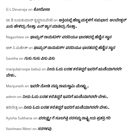
ಕೋರೋಣ
G L Devaraja
on
ಆಸ್ತಿಯಲ್ಲಿ ಹೆಣ್ಣು ಮಕ್ಕಳಿಗೆ ಸಮಭಾಗ; ಅಂಬೇಡ್ಕರ್
ಚಾ ಶಿ ಜಯಕುಮಾರ್ ಕೃಷ್ಣರಾಜಪೇಟೆ
on
ಏನು ಹೇಳಿದ್ರು ಗೊತ್ತಾ, ಏನ್ ತ್ಯಾಗ ಮಾಡಿದ್ರು ಗೊತ್ತಾ…
ಥಾಮ್ಸನ್ ರಾಯಿಟರ್ಸ್ ವರದಿಯೂ ಭಾರತದಲ್ಲಿ ಹೆಣ್ಣಿನ ಸ್ಥಾನ‌
Nagashtee
on
ಥಾಮ್ಸನ್ ರಾಯಿಟರ್ಸ್ ವರದಿಯೂ ಭಾರತದಲ್ಲಿ ಹೆಣ್ಣಿನ ಸ್ಥಾನ‌
ಆರ್.ಸಿ.ಮಹೇಶ್
on
ಗುಸು ಗುಸು ಪಿಸು ಪಿಸು
Savitha
on
ನೀನು ಓದು ಬರಹ ಕಲಿತಿದ್ದರೆ ಇವರಿಗೆ ಋಣಿಯಾಗಿರಲೇ
manjula(roopa babu)
on
ಬೇಕು…
ಇವರೇ‌ ನೋಡಿ‌ ನಮ್ಮ‌ ರಾಮಸ್ವಾಮಿ ಮೇಷ್ಟ್ರು…
Manjunath
on
ನೀನು ಓದು ಬರಹ ಕಲಿತಿದ್ದರೆ ಇವರಿಗೆ ಋಣಿಯಾಗಿರಲೇ ಬೇಕು…
admin
on
ನೀನು ಓದು ಬರಹ ಕಲಿತಿದ್ದರೆ ಇವರಿಗೆ ಋಣಿಯಾಗಿರಲೇ ಬೇಕು…
ಹರಿನೇತ್ರ
on
ವರಲಕ್ಷ್ಮೀ ಗೆ ಸೂಲಗಿತ್ತಿ ನರಸಮ್ಮ‌ ರಾಷ್ಟ್ರೀಯ ಪ್ರಶಸ್ತಿ ಗರಿ
Ayisha Sulthana
on
ಸರಗಳವು
Vaishnavi Metri
on