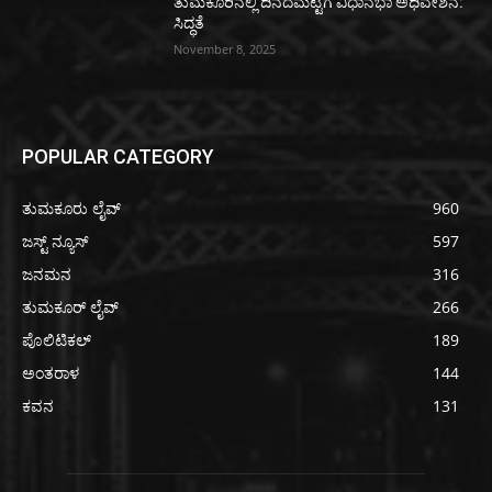
ತುಮಕೂರಿನಲ್ಲಿ ದಿನದಮಟ್ಟಿಗೆ ವಿಧಾನಭಾ ಅಧಿವೇಶನ:
ಸಿದ್ಧತೆ
November 8, 2025
POPULAR CATEGORY
ತುಮಕೂರು ಲೈವ್
960
ಜಸ್ಟ್ ನ್ಯೂಸ್
597
ಜನಮನ
316
ತುಮಕೂರ್ ಲೈವ್
266
ಪೊಲಿಟಿಕಲ್
189
ಅಂತರಾಳ
144
ಕವನ
131