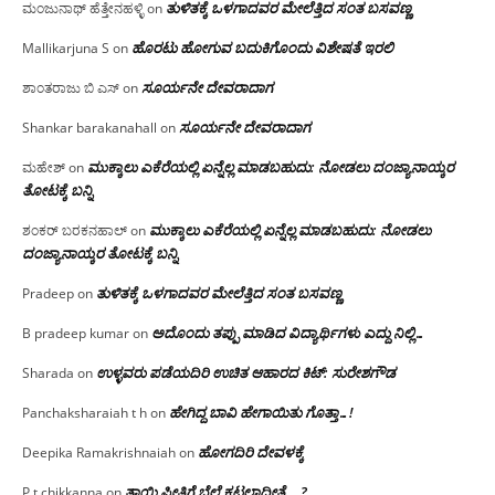
ತುಳಿತಕ್ಕೆ ಒಳಗಾದವರ ಮೇಲೆತ್ತಿದ ಸಂತ ಬಸವಣ್ಣ
ಮಂಜುನಾಥ್ ಹೆತ್ತೇನಹಳ್ಳಿ
on
ಹೊರಟು ಹೋಗುವ ಬದುಕಿಗೊಂದು ವಿಶೇಷತೆ ಇರಲಿ
Mallikarjuna S
on
ಸೂರ್ಯನೇ ದೇವರಾದಾಗ
ಶಾಂತರಾಜು ಬಿ ಎಸ್
on
ಸೂರ್ಯನೇ ದೇವರಾದಾಗ
Shankar barakanahall
on
ಮುಕ್ಕಾಲು ಎಕೆರೆಯಲ್ಲಿ ಏನ್ನೆಲ್ಲ‌ ಮಾಡಬಹುದು: ನೋಡಲು ದಂಜ್ಯಾನಾಯ್ಕರ
ಮಹೇಶ್
on
ತೋಟಕ್ಕೆ ಬನ್ನಿ
ಮುಕ್ಕಾಲು ಎಕೆರೆಯಲ್ಲಿ ಏನ್ನೆಲ್ಲ‌ ಮಾಡಬಹುದು: ನೋಡಲು
ಶಂಕರ್ ಬರಕನಹಾಲ್
on
ದಂಜ್ಯಾನಾಯ್ಕರ ತೋಟಕ್ಕೆ ಬನ್ನಿ
ತುಳಿತಕ್ಕೆ ಒಳಗಾದವರ ಮೇಲೆತ್ತಿದ ಸಂತ ಬಸವಣ್ಣ
Pradeep
on
ಅದೊಂದು ತಪ್ಪು ಮಾಡಿದ ವಿದ್ಯಾರ್ಥಿಗಳು ಎದ್ದು ನಿಲ್ಲಿ…
B pradeep kumar
on
ಉಳ್ಳವರು ಪಡೆಯದಿರಿ ಉಚಿತ ಆಹಾರದ ಕಿಟ್: ಸುರೇಶಗೌಡ
Sharada
on
ಹೇಗಿದ್ದ ಬಾವಿ ಹೇಗಾಯಿತು ಗೊತ್ತಾ…!
Panchaksharaiah t h
on
ಹೋಗದಿರಿ ದೇವಳಕ್ಕೆ
Deepika Ramakrishnaiah
on
ತಾಯಿ ಪ್ರೀತಿಗೆ ಬೆಲೆ ಕಟ್ಟಲಾದೀತೆ….?
P.t.chikkanna
on