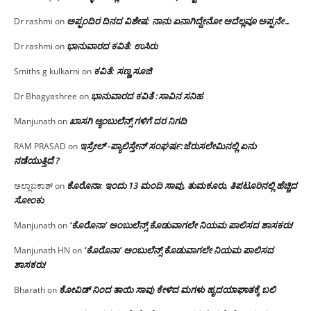
ಅಪ್ಪಂದಿರ ದಿನದ ವಿಶೇಷ: ನಾನು ಏನಾಗಿದ್ದೇನೋ‌ ಅದೆಲ್ಲವೂ ಅಪ್ಪನೇ…
Dr rashmi
on
ಭಾನುವಾರದ ಕವಿತೆ: ಉಸಿರು
Dr rashmi
on
ಕವಿತೆ: ಸಣ್ಣ ಸೂಜಿ
Smiths g kulkarni
on
ಭಾನುವಾರದ ಕವಿತೆ :ಸಾವಿನ ಸನಿಹ
Dr Bhagyashree
on
ಖಾಸಗಿ ಆ್ಯಂಬುಲೆನ್ಸ್ ಗಳಿಗೆ ದರ ನಿಗದಿ
Manjunath
on
ಇಸ್ರೇಲ್ -ಪ್ಯಾಲಿಸ್ತೇನ್ ಸಂಘರ್ಷ:ಜೆರುಸಲೇಮಿನಲ್ಲಿ ಏನು
RAM PRASAD
on
ನಡೆಯುತ್ತಿದೆ ?
ಕೊರೊನಾ: ಇಂದು 13 ಮಂದಿ ಸಾವು, ತುಮಕೂರು, ತಿಪಟೂರಿನಲ್ಲಿ ಹೆಚ್ಚಿದ
ಅಲ್ಲಾಬಕಾಶ್
on
ಸೋಂಕು
‘ಕೊರೊನಾ’ ಅಂಬುಲೆನ್ಸ್ ಕೊಡುವಾಗಲೇ ನಿಯಮ ಪಾಲಿಸದ ಶಾಸಕರು!
Manjunath
on
‘ಕೊರೊನಾ’ ಅಂಬುಲೆನ್ಸ್ ಕೊಡುವಾಗಲೇ ನಿಯಮ ಪಾಲಿಸದ
Manjunath HN
on
ಶಾಸಕರು!
ಕೋವಿಡ್ ನಿಂದ ತಾಯಿ ಸಾವು ಕೇಳಿದ ಮಗಳು ಹೃದಯಾಘಾತಕ್ಕೆ ಬಲಿ
Bharath
on