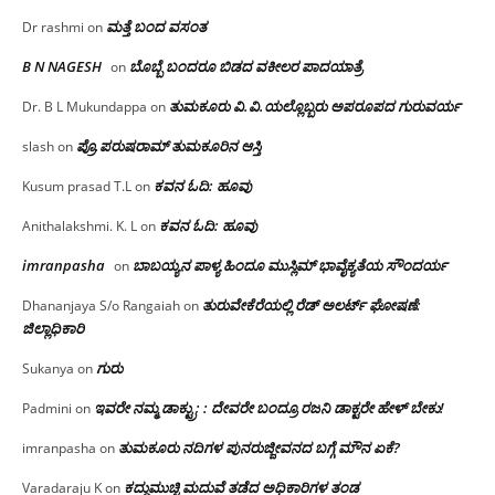
ಮತ್ತೆ ಬಂದ ವಸಂತ
Dr rashmi
on
B N NAGESH
ಬೊಬ್ಬೆ ಬಂದರೂ ಬಿಡದ ವಕೀಲರ ಪಾದಯಾತ್ರೆ
on
ತುಮಕೂರು‌ ವಿ.ವಿ.ಯಲ್ಲೊಬ್ಬರು ಅಪರೂಪದ ಗುರುವರ್ಯ
Dr. B L Mukundappa
on
ಪ್ರೊ.ಪರುಷರಾಮ್ ತುಮಕೂರಿನ ಆಸ್ತಿ
slash
on
ಕವನ ಓದಿ: ಹೂವು
Kusum prasad T.L
on
ಕವನ ಓದಿ: ಹೂವು
Anithalakshmi. K. L
on
imranpasha
ಬಾಬಯ್ಯನ ಪಾಳ್ಯ ಹಿಂದೂ ಮುಸ್ಲಿಮ್ ಭಾವೈಕ್ಯತೆಯ ಸೌಂದರ್ಯ
on
ತುರುವೇಕೆರೆಯಲ್ಲಿ ರೆಡ್ ಅಲರ್ಟ್ ಘೋಷಣೆ:
Dhananjaya S/o Rangaiah
on
ಜಿಲ್ಲಾಧಿಕಾರಿ
ಗುರು
Sukanya
on
ಇವರೇ ನಮ್ಮ ಡಾಕ್ಟ್ರು; : ದೇವರೇ ಬಂದ್ರೂ ರಜನಿ ಡಾಕ್ಟರೇ ಹೇಳ್ ಬೇಕು!
Padmini
on
ತುಮಕೂರು ನದಿಗಳ ಪುನರುಜ್ಜೀವನದ ಬಗ್ಗೆ ಮೌನ ಏಕೆ?
imranpasha
on
ಕದ್ದುಮುಚ್ಚಿ ಮದುವೆ ತಡೆದ ಅಧಿಕಾರಿಗಳ ತಂಡ
Varadaraju K
on