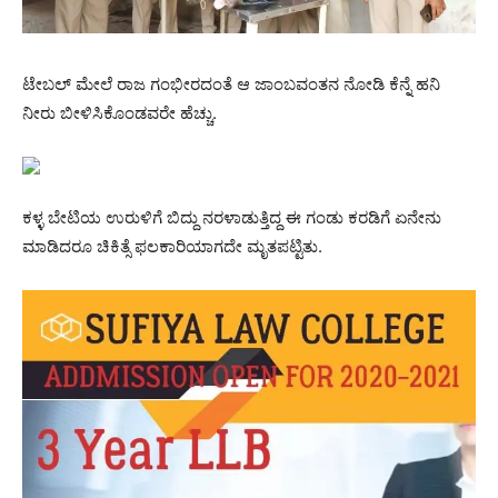
ಟೇಬಲ್ ಮೇಲೆ‌ ರಾಜ ಗಂಭೀರದಂತೆ ಆ ಜಾಂಬವಂತನ ನೋಡಿ ಕೆನ್ನೆ ಹನಿ
ನೀರು ಬೀಳಿಸಿಕೊಂಡವರೇ ಹೆಚ್ಚು.
ಕಳ್ಳ ಬೇಟಿಯ ಉರುಳಿಗೆ ಬಿದ್ದು ನರಳಾಡುತ್ತಿದ್ದ ಈ ಗಂಡು ಕರಡಿಗೆ ಏನೇನು
ಮಾಡಿದರೂ ಚಿಕಿತ್ಸೆ ಫಲಕಾರಿಯಾಗದೇ ಮೃತಪಟ್ಟಿತು.