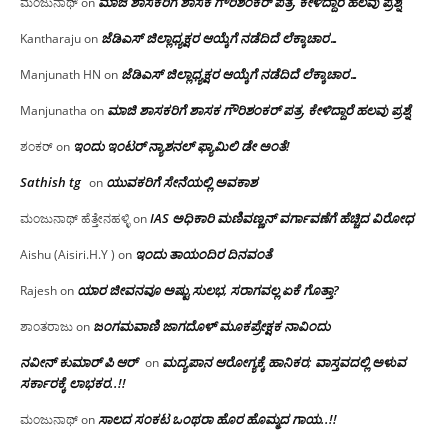
ಮಾಜಿ ಶಾಸಕರಿಗೆ ಶಾಸಕ ಗೌರಿಶಂಕರ್ ಪತ್ರ, ಕೇಳಿದ್ದಾರೆ ಹಲವು ಪ್ರಶ್ನೆ
ಮಂಜುನಾಥ್
on
ಜೆಡಿಎಸ್ ಜಿಲ್ಲಾಧ್ಯಕ್ಷರ ಆಯ್ಕೆಗೆ ನಡೆದಿದೆ ಲೆಕ್ಕಾಚಾರ…
Kantharaju
on
ಜೆಡಿಎಸ್ ಜಿಲ್ಲಾಧ್ಯಕ್ಷರ ಆಯ್ಕೆಗೆ ನಡೆದಿದೆ ಲೆಕ್ಕಾಚಾರ…
Manjunath HN
on
ಮಾಜಿ ಶಾಸಕರಿಗೆ ಶಾಸಕ ಗೌರಿಶಂಕರ್ ಪತ್ರ, ಕೇಳಿದ್ದಾರೆ ಹಲವು ಪ್ರಶ್ನೆ
Manjunatha
on
ಇಂದು ಇಂಟರ್ ನ್ಯಾಶನಲ್ ಫ್ಯಾಮಿಲಿ ಡೇ ಅಂತೆ!
ಶಂಕರ್
on
Sathish tg
ಯುವಕರಿಗೆ ಸೇನೆಯಲ್ಲಿ ಅವಕಾಶ
on
IAS ಅಧಿಕಾರಿ ಮಣಿವಣ್ಣನ್ ವರ್ಗಾವಣೆಗೆ ಹೆಚ್ಚಿದ‌ ವಿರೋಧ
ಮಂಜುನಾಥ್ ಹೆತ್ತೇನಹಳ್ಳಿ
on
ಇಂದು ತಾಯಂದಿರ ದಿನವಂತೆ
Aishu (Aisiri.H.Y )
on
ಯಾರ ಜೀವನವೂ ಅಷ್ಟು ಸುಲಭ, ಸರಾಗವಲ್ಲ ಏಕೆ ಗೊತ್ತಾ?
Rajesh
on
ಜಂಗಮವಾಣಿ ಜಾಗದೊಳ್ ಮೂಕಪ್ರೇಕ್ಷಕ ನಾವಿಂದು
ಶಾಂತರಾಜು
on
ನವೀನ್ ಕುಮಾರ್ ಪಿ ಆರ್
ಮದ್ಯಪಾನ ಆರೋಗ್ಯಕ್ಕೆ ಹಾನಿಕರ; ವಾಸ್ತವದಲ್ಲಿ ಅಳುವ
on
ಸರ್ಕಾರಕ್ಕೆ ಲಾಭಕರ..!!
ಸಾಲದ ಸಂಕಟ ಒಂಥರಾ ಹೊರ ಹೊಮ್ಮದ ಗಾಯ..!!
ಮಂಜುನಾಥ್
on