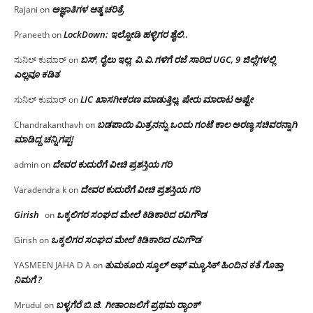
ಅಜ್ಞಾತಿಗಳ ಆತ್ಮ ಚರಿತ್ರೆ
Rajani
on
LockDown: ಇಲ್ನೋಡಿ ಹಳ್ಳಿಗರ ಶೈಲಿ..
Praneeth
on
ಬಸ್, ರೈಲು ಇಲ್ಲ; ವಿ.ವಿ.ಗಳಿಗೆ ರಜೆ ಸಾರಿದ UGC, 9 ಜಿಲ್ಲೆಗಳಲ್ಲಿ
ಸುನಿಲ್ ಕುಮಾರ್
on
ಎಲ್ಲವೂ ಕಡಿತ
LIC ಖಾಸಗೀಕರಣ ಮಾಡುತ್ತಿಲ್ಲ, ಷೇರು ಮಾರಾಟ ಅಷ್ಟೇ
ಸುನಿಲ್ ಕುಮಾರ್
on
ಬಡಪಾಯಿ ಮಿತ್ರನನ್ನು ಒಂದು ಗಂಟೆ ಕಾಲ ಅರಣ್ಯ ಸಚಿವರನ್ನಾಗಿ
Chandrakanthavh
on
ಮಾಡಿದ್ದ ಚನ್ನಿಗಪ್ಪ!
ದೇವರ ಕುದುರೆಗೆ ವೀಚಿ ಪ್ರಶಸ್ತಿಯ ಗರಿ
admin
on
ದೇವರ ಕುದುರೆಗೆ ವೀಚಿ ಪ್ರಶಸ್ತಿಯ ಗರಿ
Varadendra k
on
Girish
ಒಕ್ಕಲಿಗರ ಸಂಘದ ಮೇಲೆ ಕಿಡಿಕಾರಿದ ರವಿಗೌಡ
on
ಒಕ್ಕಲಿಗರ ಸಂಘದ ಮೇಲೆ ಕಿಡಿಕಾರಿದ ರವಿಗೌಡ
Girish
on
ತುಮಕೂರು ಸ್ಕೂಲ್ ಆಫ್ ಮ್ಯೂಸಿಕ್ ಹಿಂದಿನ ಕತೆ ಗೊತ್ತಾ
YASMEEN JAHA D A
on
ನಿಮಗೆ ?
ಬಳ್ಳಗೆರೆ ಬಿ.ಜಿ. ಗೀತಾಂಜಲಿಗೆ ಪ್ರಥಮ ರ‌್ಯಾಂಕ್
Mrudul
on