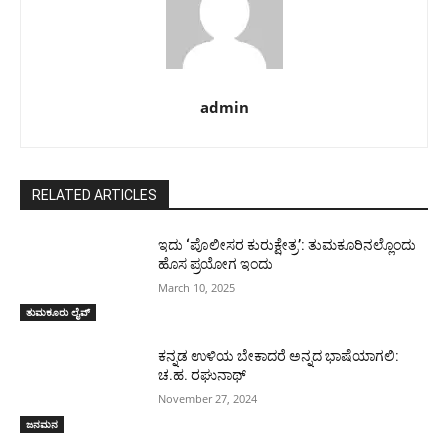
admin
RELATED ARTICLES
ಇದು ‘ಪೊಲೀಸರ ಕುರುಕ್ಷೇತ್ರ’: ತುಮಕೂರಿನಲ್ಲೊಂದು
ಹೊಸ ಪ್ರಯೋಗ ಇಂದು
March 10, 2025
ತುಮಕೂರು ಲೈವ್
ಕನ್ನಡ ಉಳಿಯ ಬೇಕಾದರೆ ಅನ್ನದ ಭಾಷೆಯಾಗಲಿ:
ಚ.ಹ. ರಘುನಾಥ್
November 27, 2024
ಜನಮನ