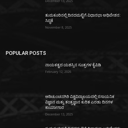
December 13, 2025
ತುಮಕೂರಿನಲ್ಲಿ ದಿನದಮಟ್ಟಿಗೆ ವಿಧಾನಭಾ ಅಧಿವೇಶನ:
ಸಿದ್ಧತೆ
November 8, 2025
POPULAR POSTS
ನಾಯಕತ್ವದ ಯಶಸ್ಸಿನ ಸೂತ್ರಗಳ ಕೈಪಿಡಿ
February 12, 2026
ಆದಿಚುಂಚನಗಿರಿ ವಿಶ್ವವಿದ್ಯಾಲಯದಲ್ಲಿ ರಸಾಯನಿಕ
ವಿಜ್ಞಾನ ಮತ್ತು ತಂತ್ರಜ್ಞಾನ ಕುರಿತ ಎರಡು ದಿನಗಳ
ಕಾರ್ಯಾಗಾರ
December 13, 2025