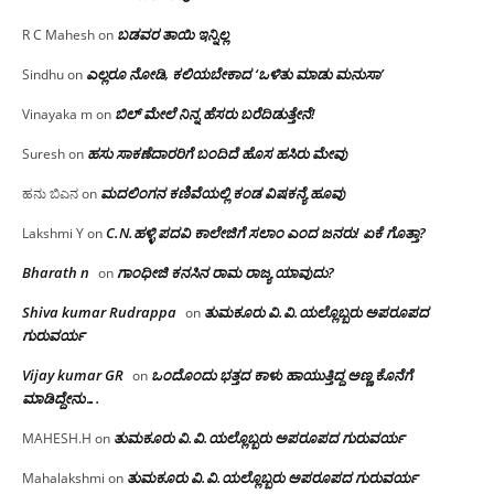
ಬಡವರ ತಾಯಿ ಇನ್ನಿಲ್ಲ
R C Mahesh
on
ಎಲ್ಲರೂ ನೋಡಿ, ಕಲಿಯಬೇಕಾದ ‘ಒಳಿತು ಮಾಡು ಮನುಸಾ’
Sindhu
on
ಬಿಲ್ ಮೇಲೆ ನಿನ್ನ ಹೆಸರು ಬರೆದಿಡುತ್ತೇನೆ!
Vinayaka m
on
ಹಸು ಸಾಕಣೆದಾರರಿಗೆ ಬಂದಿದೆ ಹೊಸ ಹಸಿರು ಮೇವು
Suresh
on
ಮದಲಿಂಗನ ಕಣಿವೆಯಲ್ಲಿ ಕಂಡ ವಿಷಕನ್ಯೆ ಹೂವು
ಹನು ಬಿಎನ
on
C.N.ಹಳ್ಳಿ ಪದವಿ ಕಾಲೇಜಿಗೆ ಸಲಾಂ‌ ಎಂದ ಜನರು! ಏಕೆ ಗೊತ್ತಾ?
Lakshmi Y
on
Bharath n
ಗಾಂಧೀಜಿ ಕನಸಿನ ರಾಮ ರಾಜ್ಯ ಯಾವುದು?
on
Shiva kumar Rudrappa
ತುಮಕೂರು‌ ವಿ.ವಿ.ಯಲ್ಲೊಬ್ಬರು ಅಪರೂಪದ
on
ಗುರುವರ್ಯ
Vijay kumar GR
ಒಂದೊಂದು ಭತ್ತದ ಕಾಳು ಹಾಯುತ್ತಿದ್ದ ಅಣ್ಣ ಕೊನೆಗೆ
on
ಮಾಡಿದ್ದೇನು….
ತುಮಕೂರು‌ ವಿ.ವಿ.ಯಲ್ಲೊಬ್ಬರು ಅಪರೂಪದ ಗುರುವರ್ಯ
MAHESH.H
on
ತುಮಕೂರು‌ ವಿ.ವಿ.ಯಲ್ಲೊಬ್ಬರು ಅಪರೂಪದ ಗುರುವರ್ಯ
Mahalakshmi
on