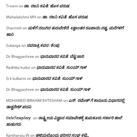
ಡಾ. ರಜನಿ ಕವಿತೆ: ಹೊಸ ವರುಷ
Triveni
on
ಡಾ. ರಜನಿ ಕವಿತೆ: ಹೊಸ ವರುಷ
Mahalakshmi MH
on
ಮಳೆಗೆ ನಲುಗಿದ ತುರುವೇಕೆರೆ: ಲಕ್ಷಾಂತರ ರೂಪಾಯಿ ನಷ್ಟ, ಮನೆಗಳಿಗೆ
Sharmith
on
ಹಾನಿ
ನವರಾತ್ರಿ ಕವನ :ಕೆಂಪು
Sukanya
on
ಭಾನುವಾರದ ಕವಿತೆ: ಬೆಟ್ಟ ಜಾರಿ
Dr Bhagyashree
on
ಭಾನುವಾರದ ಕವಿತೆ: ಸುಂಯ್ ಗಾಳಿ
Radhika kudur
on
ಭಾನುವಾರದ ಕವಿತೆ: ಸುಂಯ್ ಗಾಳಿ
G k kulkarni
on
ಭಾನುವಾರದ ಕವಿತೆ: ಸುಂಯ್ ಗಾಳಿ
Dr Bhagyashree
on
ಎಸ್. ರಮೇಶ್ ಗೆ ಕಾನೂನು ವಿಭಾಗದಲ್ಲಿ
MOHAMED IBRAHIM EHTESHAM
on
ಡಾಕ್ಟರೇಟ್ ಪದವಿ
lieleTewplory
ರಾಷ್ಟ್ರೀಯ ವಿಜ್ಞಾನ ಸಮಾವೇಶಕ್ಕೆ‌ ತುಮಕೂರು ಸರ್ಕಾರಿ ಶಾಲೆ
on
ಹುಡುಗರು
ಹಳ್ಳಿಯಲ್ಲೊಂದು ಪರಿಸರ ಸಂಘ ಕಟ್ಟಿ…
Kantharaju JN
on