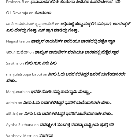
ಭಾನುವಾರದ ಕವಿತೆ: ಕೊರೊನಾ ಪೀಡಿತರು ಓದಲೇಬೇಕಾದ- ನದಿ
Prakash. B
on
ಕೋರೋಣ
G L Devaraja
on
ಆಸ್ತಿಯಲ್ಲಿ ಹೆಣ್ಣು ಮಕ್ಕಳಿಗೆ ಸಮಭಾಗ; ಅಂಬೇಡ್ಕರ್
ಚಾ ಶಿ ಜಯಕುಮಾರ್ ಕೃಷ್ಣರಾಜಪೇಟೆ
on
ಏನು ಹೇಳಿದ್ರು ಗೊತ್ತಾ, ಏನ್ ತ್ಯಾಗ ಮಾಡಿದ್ರು ಗೊತ್ತಾ…
ಥಾಮ್ಸನ್ ರಾಯಿಟರ್ಸ್ ವರದಿಯೂ ಭಾರತದಲ್ಲಿ ಹೆಣ್ಣಿನ ಸ್ಥಾನ‌
Nagashtee
on
ಥಾಮ್ಸನ್ ರಾಯಿಟರ್ಸ್ ವರದಿಯೂ ಭಾರತದಲ್ಲಿ ಹೆಣ್ಣಿನ ಸ್ಥಾನ‌
ಆರ್.ಸಿ.ಮಹೇಶ್
on
ಗುಸು ಗುಸು ಪಿಸು ಪಿಸು
Savitha
on
ನೀನು ಓದು ಬರಹ ಕಲಿತಿದ್ದರೆ ಇವರಿಗೆ ಋಣಿಯಾಗಿರಲೇ
manjula(roopa babu)
on
ಬೇಕು…
ಇವರೇ‌ ನೋಡಿ‌ ನಮ್ಮ‌ ರಾಮಸ್ವಾಮಿ ಮೇಷ್ಟ್ರು…
Manjunath
on
ನೀನು ಓದು ಬರಹ ಕಲಿತಿದ್ದರೆ ಇವರಿಗೆ ಋಣಿಯಾಗಿರಲೇ ಬೇಕು…
admin
on
ನೀನು ಓದು ಬರಹ ಕಲಿತಿದ್ದರೆ ಇವರಿಗೆ ಋಣಿಯಾಗಿರಲೇ ಬೇಕು…
ಹರಿನೇತ್ರ
on
ವರಲಕ್ಷ್ಮೀ ಗೆ ಸೂಲಗಿತ್ತಿ ನರಸಮ್ಮ‌ ರಾಷ್ಟ್ರೀಯ ಪ್ರಶಸ್ತಿ ಗರಿ
Ayisha Sulthana
on
ಸರಗಳವು
Vaishnavi Metri
on