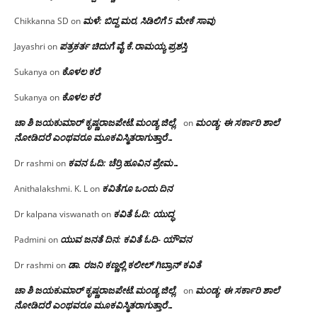
ಮಳೆ: ಬಿದ್ದ ಮರ, ಸಿಡಿಲಿಗೆ 5 ಮೇಕೆ ಸಾವು
Chikkanna SD
on
ಪತ್ರಕರ್ತ ಚಿದುಗೆ ವೈ.ಕೆ.ರಾಮಯ್ಯ ಪ್ರಶಸ್ತಿ
Jayashri
on
ಕೊಳಲ ಕರೆ
Sukanya
on
ಕೊಳಲ ಕರೆ
Sukanya
on
ಚಾ ಶಿ ಜಯಕುಮಾರ್ ಕೃಷ್ಣರಾಜಪೇಟೆ.ಮಂಡ್ಯ ಜಿಲ್ಲೆ.
ಮಂಡ್ಯ: ಈ ಸರ್ಕಾರಿ ಶಾಲೆ
on
ನೋಡಿದರೆ ಎಂಥವರೂ ಮೂಕವಿಸ್ಮಿತರಾಗುತ್ತಾರೆ…
ಕವನ ಓದಿ: ಚೆರ್ರಿ ಹೂವಿನ ಪ್ರೇಮ…
Dr rashmi
on
ಕವಿತೆಗೂ ಒಂದು ದಿನ
Anithalakshmi. K. L
on
ಕವಿತೆ ಓದಿ: ಯುದ್ಧ
Dr kalpana viswanath
on
ಯುವ ಜನತೆ ದಿನ: ಕವಿತೆ ಓದಿ- ಯೌವನ
Padmini
on
ಡಾ. ರಜನಿ‌ ಕಣ್ಣಲ್ಲಿ ಕಲೀಲ್ ಗಿಬ್ರಾನ್ ಕವಿತೆ
Dr rashmi
on
ಚಾ ಶಿ ಜಯಕುಮಾರ್ ಕೃಷ್ಣರಾಜಪೇಟೆ.ಮಂಡ್ಯ ಜಿಲ್ಲೆ.
ಮಂಡ್ಯ: ಈ ಸರ್ಕಾರಿ ಶಾಲೆ
on
ನೋಡಿದರೆ ಎಂಥವರೂ ಮೂಕವಿಸ್ಮಿತರಾಗುತ್ತಾರೆ…