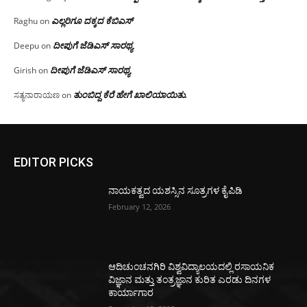
ಎಲ್ಲರಿಗೂ ದಕ್ಕದ ಕೆಬಿಎಸ್
Raghu
on
ದೀಪುಗೆ ಜೆಡಿಎಸ್ ಸಾರಥ್ಯ
Deepu
on
ದೀಪುಗೆ ಜೆಡಿಎಸ್ ಸಾರಥ್ಯ
Girish
on
ತುಂಬಿದ್ದ ಕೆರೆ ಹೇಗೆ ಖಾಲಿಯಾಯಿತು.
ಸತ್ಯನಾರಾಯಣ
on
EDITOR PICKS
ನಾಯಕತ್ವದ ಯಶಸ್ಸಿನ ಸೂತ್ರಗಳ ಕೈಪಿಡಿ
February 12, 2026
ಆದಿಚುಂಚನಗಿರಿ ವಿಶ್ವವಿದ್ಯಾಲಯದಲ್ಲಿ ರಸಾಯನಿಕ
ವಿಜ್ಞಾನ ಮತ್ತು ತಂತ್ರಜ್ಞಾನ ಕುರಿತ ಎರಡು ದಿನಗಳ
ಕಾರ್ಯಾಗಾರ