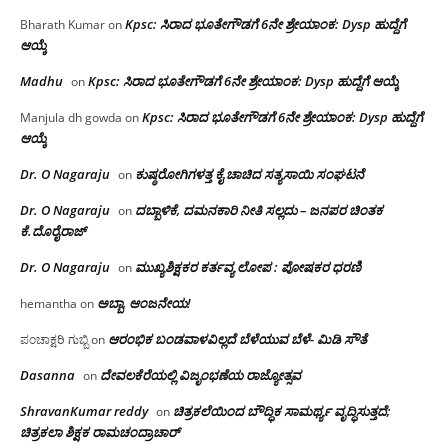
Kpsc: ಸಿರಾದ ಭೂತೇಗೌಡಗೆ 6ನೇ ಶ್ರೇಯಾಂಕ: Dysp ಹುದ್ದೆಗೆ
Bharath Kumar
on
ಆಯ್ಕೆ
Madhu
Kpsc: ಸಿರಾದ ಭೂತೇಗೌಡಗೆ 6ನೇ ಶ್ರೇಯಾಂಕ: Dysp ಹುದ್ದೆಗೆ ಆಯ್ಕೆ
on
Kpsc: ಸಿರಾದ ಭೂತೇಗೌಡಗೆ 6ನೇ ಶ್ರೇಯಾಂಕ: Dysp ಹುದ್ದೆಗೆ
Manjula dh gowda
on
ಆಯ್ಕೆ
Dr. O Nagaraju
ಕುಷ್ಠರೋಗಿಗಳತ್ತ ಕೈ ಚಾಚಿದ ಸತ್ಯಸಾಯಿ ಸಂಘಟನೆ
on
Dr. O Nagaraju
ದಬ್ಬಾಳಿಕೆ, ದಮನಕಾರಿ ನೀತಿ ಸಲ್ಲದು – ಜನಪರ ಚಿಂತಕ
on
ಕೆ.ದೊರೈರಾಜ್
Dr. O Nagaraju
ಮುಖ್ಯಶಿಕ್ಷಕರ ಕರ್ತವ್ಯ ಲೋಪ : ಪೋಷಕರ ಧರಣಿ
on
ಅಬ್ಬಾ, ಆಂಜನೇಯ!
hemantha
on
ಆರಂಭಿಕ ಬಂಡವಾಳವಿಲ್ಲದೆ ಬೆಳೆಯುವ ಬೆಳೆ- ಮಿಡಿ ಸೌತೆ
ಪಂಚಾಕ್ಷರಿ ಗುಬ್ಬಿ
on
Dasanna
ದೇವಲಕೆರೆಯಲ್ಲಿ ವಿಜೃಂಭಣೆಯ ರಾಜ್ಯೋತ್ಸವ
on
ShravanKumar reddy
ಚಿತ್ರಕಲೆಯಿಂದ ಬೌದ್ಧಿಕ ಸಾಮರ್ಥ್ಯ ವೃದ್ಧಿಸುತ್ತದೆ;
on
ಚಿತ್ರಕಲಾ ಶಿಕ್ಷಕ ರಾಮಚಂದ್ರಾಚಾರ್