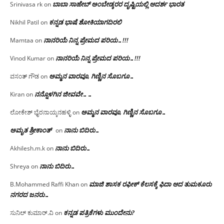
ಬಾಬಾ ಸಾಹೇಬ್ ಅಂಬೇಡ್ಕರರ ದೃಷ್ಟಿಯಲ್ಲಿ ಆದರ್ಶ ಭಾರತ
Srinivasa rk
on
ಕನ್ನಡ ಭಾಷೆ ಶೋಕಿಯಾಗದಿರಲಿ
Nikhil Patil
on
ನಾನರಿಯೆ ನಿನ್ನ ಪ್ರೇಮದ ಪರಿಯ…!!!
Mamtaa
on
ನಾನರಿಯೆ ನಿನ್ನ ಪ್ರೇಮದ ಪರಿಯ…!!!
Vinod Kumar
on
ಅಮ್ಮನ ವಾರವೂ, ಗಿಣ್ಣಿನ ಸೊಬಗೂ…
ವಸಂತ್ ಗೌಡ
on
ನನ್ನೊಳಗಿನ ಜೀವವೇ……
Kiran
on
ಅಮ್ಮನ ವಾರವೂ, ಗಿಣ್ಣಿನ ಸೊಬಗೂ…
ಲೋಕೇಶ್ ಭೈರನಾಯ್ಕನಹಳ್ಳಿ
on
ಅಮೃತ ಶ್ರೀಕಾಂತ್
ನಾನು ಬಿದಿರು…
on
ನಾನು ಬಿದಿರು…
Akhilesh.m.k
on
ನಾನು ಬಿದಿರು…
Shreya
on
ಮಾಜಿ ಶಾಸಕ ರಫೀಕ್ ಕೆಲಸಕ್ಕೆ ಫಿದಾ ಆದ ತುಮಕೂರು
B.Mohammed Raffi Khan
on
ನಗರದ ಜನರು…
ಕನ್ನಡ ಪತ್ರಿಕೆಗಳು ಮುಂದೇನು?
ಸುನಿಲ್ ಕುಮಾರ್.ವಿ
on