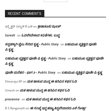
RECENT COMMENTS
ಕ್ರೀಡಾಕೂಟ ಝಲಕ್
ಇನ್ಸ್ಪೆಕ್ಟರ್ ಸಲ್ಮಾನ್ ಕೆ ಎನ್
on
Suresh
ಓದಲೇಬೇಕಾದ‌ ಕವಿತೆಗಳು: ಬುದ್ಧ
on
ಕನ್ನಡಕ್ಕಾಗಿ ಜೈಲು ಸೇರಿದ ಕೃಷ್ಣ – Public Story
ಬಹುಮುಖ ವ್ಯಕ್ತಿತ್ವದ ವೂಡೇ
on
ಪಿ.ಕೃಷ್ಣ
ಬಹುಮುಖ ವ್ಯಕ್ತಿತ್ವದ ವೂಡೇ ಪಿ.ಕೃಷ್ಣ – Public Story
ಬಹುಮುಖ ವ್ಯಕ್ತಿತ್ವದ ವೂಡೇ
on
ಪಿ.ಕೃಷ್ಣ
ವೂಡೇ ಮನೆತನ – ಭಾಗ ೨ – Public Story
ಬಹುಮುಖ ವ್ಯಕ್ತಿತ್ವದ ವೂಡೇ ಪಿ.ಕೃಷ್ಣ
on
ಮತ ಹಾಕುವ ಮುನ್ನ ಈ ಹಸಿವಿನ ಕಥನ ಓದಿ
Shivaraju KP
on
ಮತ ಹಾಕುವ ಮುನ್ನ ಈ ಹಸಿವಿನ ಕಥನ ಓದಿ
Umesh
on
prasanna
ಮತ ಹಾಕುವ ಮುನ್ನ ಈ ಹಸಿವಿನ ಕಥನ ಓದಿ
on
ಈ ಸಂಖ್ಯೆ ಇದ್ದ ಹಣ್ಣು ತಿನ್ನಲೇಬಾರದು ಏಕೆ ಗೊತ್ತಾ?
B S Ranganath
on