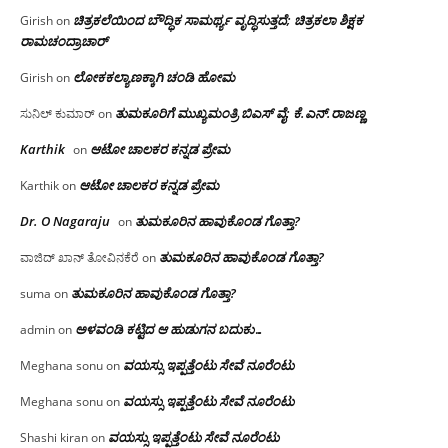
ಚಿತ್ರಕಲೆಯಿಂದ ಬೌದ್ಧಿಕ ಸಾಮರ್ಥ್ಯ ವೃದ್ಧಿಸುತ್ತದೆ; ಚಿತ್ರಕಲಾ ಶಿಕ್ಷಕ
Girish
on
ರಾಮಚಂದ್ರಾಚಾರ್
ಲೋಕಕಲ್ಯಾಣಕ್ಕಾಗಿ ಚಂಡಿ ಹೋಮ
Girish
on
ತುಮಕೂರಿಗೆ ಮುಖ್ಯಮಂತ್ರಿ ಬಿಎಸ್ ವೈ: ಕೆ.ಎನ್.ರಾಜಣ್ಣ
ಸುನಿಲ್ ಕುಮಾರ್
on
Karthik
ಆಟೋ ಚಾಲಕರ ಕನ್ನಡ ಪ್ರೇಮ
on
ಆಟೋ ಚಾಲಕರ ಕನ್ನಡ ಪ್ರೇಮ
Karthik
on
Dr. O Nagaraju
ತುಮಕೂರಿನ ಹಾವುಕೊಂಡ ಗೊತ್ತಾ?
on
ತುಮಕೂರಿನ ಹಾವುಕೊಂಡ ಗೊತ್ತಾ?
ವಾಜಿದ್ ಖಾನ್ ತೋವಿನಕೆರೆ
on
ತುಮಕೂರಿನ ಹಾವುಕೊಂಡ ಗೊತ್ತಾ?
suma
on
ಅಳವಂಡಿ ಕಟ್ಟಿದ ಆ ಹುಡುಗನ ಬದುಕು…
admin
on
ವಯಸ್ಸು ಇಪ್ಪತ್ತೆಂಟು ಸೇವೆ ನೂರೆಂಟು
Meghana sonu
on
ವಯಸ್ಸು ಇಪ್ಪತ್ತೆಂಟು ಸೇವೆ ನೂರೆಂಟು
Meghana sonu
on
ವಯಸ್ಸು ಇಪ್ಪತ್ತೆಂಟು ಸೇವೆ ನೂರೆಂಟು
Shashi kiran
on