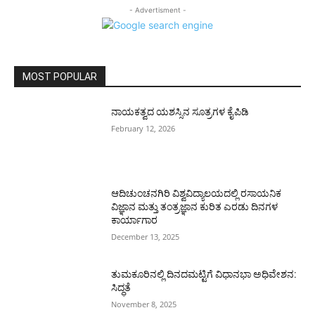
- Advertisment -
MOST POPULAR
ನಾಯಕತ್ವದ ಯಶಸ್ಸಿನ ಸೂತ್ರಗಳ ಕೈಪಿಡಿ
February 12, 2026
ಆದಿಚುಂಚನಗಿರಿ ವಿಶ್ವವಿದ್ಯಾಲಯದಲ್ಲಿ ರಸಾಯನಿಕ
ವಿಜ್ಞಾನ ಮತ್ತು ತಂತ್ರಜ್ಞಾನ ಕುರಿತ ಎರಡು ದಿನಗಳ
ಕಾರ್ಯಾಗಾರ
December 13, 2025
ತುಮಕೂರಿನಲ್ಲಿ ದಿನದಮಟ್ಟಿಗೆ ವಿಧಾನಭಾ ಅಧಿವೇಶನ:
ಸಿದ್ಧತೆ
November 8, 2025