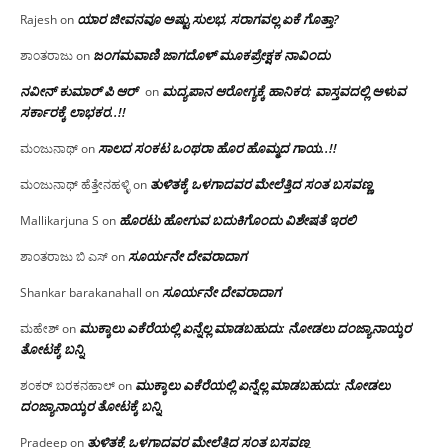
ಯಾರ ಜೀವನವೂ ಅಷ್ಟು ಸುಲಭ, ಸರಾಗವಲ್ಲ ಏಕೆ ಗೊತ್ತಾ?
Rajesh
on
ಜಂಗಮವಾಣಿ ಜಾಗದೊಳ್ ಮೂಕಪ್ರೇಕ್ಷಕ ನಾವಿಂದು
ಶಾಂತರಾಜು
on
ನವೀನ್ ಕುಮಾರ್ ಪಿ ಆರ್
ಮದ್ಯಪಾನ ಆರೋಗ್ಯಕ್ಕೆ ಹಾನಿಕರ; ವಾಸ್ತವದಲ್ಲಿ ಅಳುವ
on
ಸರ್ಕಾರಕ್ಕೆ ಲಾಭಕರ..!!
ಸಾಲದ ಸಂಕಟ ಒಂಥರಾ ಹೊರ ಹೊಮ್ಮದ ಗಾಯ..!!
ಮಂಜುನಾಥ್
on
ತುಳಿತಕ್ಕೆ ಒಳಗಾದವರ ಮೇಲೆತ್ತಿದ ಸಂತ ಬಸವಣ್ಣ
ಮಂಜುನಾಥ್ ಹೆತ್ತೇನಹಳ್ಳಿ
on
ಹೊರಟು ಹೋಗುವ ಬದುಕಿಗೊಂದು ವಿಶೇಷತೆ ಇರಲಿ
Mallikarjuna S
on
ಸೂರ್ಯನೇ ದೇವರಾದಾಗ
ಶಾಂತರಾಜು ಬಿ ಎಸ್
on
ಸೂರ್ಯನೇ ದೇವರಾದಾಗ
Shankar barakanahall
on
ಮುಕ್ಕಾಲು ಎಕೆರೆಯಲ್ಲಿ ಏನ್ನೆಲ್ಲ‌ ಮಾಡಬಹುದು: ನೋಡಲು ದಂಜ್ಯಾನಾಯ್ಕರ
ಮಹೇಶ್
on
ತೋಟಕ್ಕೆ ಬನ್ನಿ
ಮುಕ್ಕಾಲು ಎಕೆರೆಯಲ್ಲಿ ಏನ್ನೆಲ್ಲ‌ ಮಾಡಬಹುದು: ನೋಡಲು
ಶಂಕರ್ ಬರಕನಹಾಲ್
on
ದಂಜ್ಯಾನಾಯ್ಕರ ತೋಟಕ್ಕೆ ಬನ್ನಿ
ತುಳಿತಕ್ಕೆ ಒಳಗಾದವರ ಮೇಲೆತ್ತಿದ ಸಂತ ಬಸವಣ್ಣ
Pradeep
on