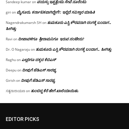
ವಯಸ್ಸು ಇಪ್ಪತ್ತೆಂಟು ಸೇವೆ ನೂರೆಂಟು
Sandeep kumar
on
ಮೈಸೂರು, ಕರ್ನಾಟಕವಾಗಿದ್ದೇಗೆ?; ಇಲ್ಲಿದೆ ಸವಿಸ್ತಾರ ಮಾಹಿತಿ
giri
on
ತುಮಕೂರು ಎಸ್ಪಿ ಕೌರವನಾಗಿ ರಂಗಕ್ಕೆ ಬಂದಾಗ…
Nagendrakumarsh SH
on
ಹೀಗಿತ್ತು
ದೀಪಾವಳಿಗೂ ಶ್ರೀರಾಮನಿಗೂ ಇರುವ ನಂಟೇನು?
Ravi
on
ತುಮಕೂರು ಎಸ್ಪಿ ಕೌರವನಾಗಿ ರಂಗಕ್ಕೆ ಬಂದಾಗ… ಹೀಗಿತ್ತು
Dr. O Nagaraju
on
ಎಲ್ಲರಿಗೂ ದಕ್ಕದ ಕೆಬಿಎಸ್
Raghu
on
ದೀಪುಗೆ ಜೆಡಿಎಸ್ ಸಾರಥ್ಯ
Deepu
on
ದೀಪುಗೆ ಜೆಡಿಎಸ್ ಸಾರಥ್ಯ
Girish
on
ತುಂಬಿದ್ದ ಕೆರೆ ಹೇಗೆ ಖಾಲಿಯಾಯಿತು.
ಸತ್ಯನಾರಾಯಣ
on
EDITOR PICKS