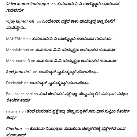
Shiva kumar Rudrappa
ತುಮಕೂರು‌ ವಿ.ವಿ.ಯಲ್ಲೊಬ್ಬರು ಅಪರೂಪದ
on
ಗುರುವರ್ಯ
Vijay kumar GR
ಒಂದೊಂದು ಭತ್ತದ ಕಾಳು ಹಾಯುತ್ತಿದ್ದ ಅಣ್ಣ ಕೊನೆಗೆ
on
ಮಾಡಿದ್ದೇನು….
ತುಮಕೂರು‌ ವಿ.ವಿ.ಯಲ್ಲೊಬ್ಬರು ಅಪರೂಪದ ಗುರುವರ್ಯ
MAHESH.H
on
ತುಮಕೂರು‌ ವಿ.ವಿ.ಯಲ್ಲೊಬ್ಬರು ಅಪರೂಪದ ಗುರುವರ್ಯ
Mahalakshmi
on
ತುಮಕೂರು‌ ವಿ.ವಿ.ಯಲ್ಲೊಬ್ಬರು ಅಪರೂಪದ ಗುರುವರ್ಯ
Manjunatha B
on
Ravi Janashri
ಅಂಬೇಡ್ಕರ್ ಸ್ವಾತಂತ್ರ್ಯಕ್ಕಾಗಿ ಹೋರಾಡಿದ್ರಾ…
on
ಅಂಬೇಡ್ಕರ್ ಸ್ವಾತಂತ್ರ್ಯಕ್ಕಾಗಿ ಹೋರಾಡಿದ್ರಾ…
Deekshith
on
ತಂದೆ ಜೀವಂತದ ಪ್ರಶ್ನೆ ಇಲ್ಲ: ಹೆಣ್ಣು ಮಕ್ಕಳಿಗೆ ಸಮ ಭಾಗ-ಸುಪ್ರೀಂ
Raju police patil
on
ಕೋರ್ಟ್ ತೀರ್ಪು
ತಂದೆ ಜೀವಂತದ ಪ್ರಶ್ನೆ ಇಲ್ಲ: ಹೆಣ್ಣು ಮಕ್ಕಳಿಗೆ ಸಮ ಭಾಗ-ಸುಪ್ರೀಂ ಕೋರ್ಟ್
nataraja
on
ತೀರ್ಪು
Chethan
ಕೊರೊನಾ ನಿಯಂತ್ರಣ: ತುಮಕೂರು ಜಿಲ್ಲಾಡಳಿತಕ್ಕೆ ಪ್ರಶ್ನೆಗಳಿವೆ ಎಂದ
on
ಮಂಜು‌ನಾಥ್