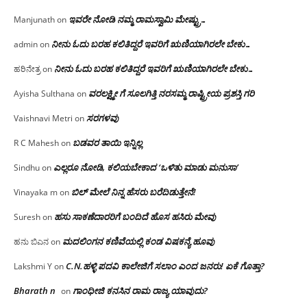
ಇವರೇ‌ ನೋಡಿ‌ ನಮ್ಮ‌ ರಾಮಸ್ವಾಮಿ ಮೇಷ್ಟ್ರು…
Manjunath
on
ನೀನು ಓದು ಬರಹ ಕಲಿತಿದ್ದರೆ ಇವರಿಗೆ ಋಣಿಯಾಗಿರಲೇ ಬೇಕು…
admin
on
ನೀನು ಓದು ಬರಹ ಕಲಿತಿದ್ದರೆ ಇವರಿಗೆ ಋಣಿಯಾಗಿರಲೇ ಬೇಕು…
ಹರಿನೇತ್ರ
on
ವರಲಕ್ಷ್ಮೀ ಗೆ ಸೂಲಗಿತ್ತಿ ನರಸಮ್ಮ‌ ರಾಷ್ಟ್ರೀಯ ಪ್ರಶಸ್ತಿ ಗರಿ
Ayisha Sulthana
on
ಸರಗಳವು
Vaishnavi Metri
on
ಬಡವರ ತಾಯಿ ಇನ್ನಿಲ್ಲ
R C Mahesh
on
ಎಲ್ಲರೂ ನೋಡಿ, ಕಲಿಯಬೇಕಾದ ‘ಒಳಿತು ಮಾಡು ಮನುಸಾ’
Sindhu
on
ಬಿಲ್ ಮೇಲೆ ನಿನ್ನ ಹೆಸರು ಬರೆದಿಡುತ್ತೇನೆ!
Vinayaka m
on
ಹಸು ಸಾಕಣೆದಾರರಿಗೆ ಬಂದಿದೆ ಹೊಸ ಹಸಿರು ಮೇವು
Suresh
on
ಮದಲಿಂಗನ ಕಣಿವೆಯಲ್ಲಿ ಕಂಡ ವಿಷಕನ್ಯೆ ಹೂವು
ಹನು ಬಿಎನ
on
C.N.ಹಳ್ಳಿ ಪದವಿ ಕಾಲೇಜಿಗೆ ಸಲಾಂ‌ ಎಂದ ಜನರು! ಏಕೆ ಗೊತ್ತಾ?
Lakshmi Y
on
Bharath n
ಗಾಂಧೀಜಿ ಕನಸಿನ ರಾಮ ರಾಜ್ಯ ಯಾವುದು?
on