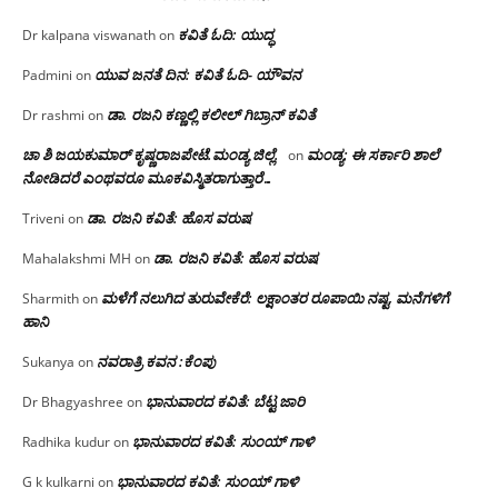
ಕವಿತೆ ಓದಿ: ಯುದ್ಧ
Dr kalpana viswanath
on
ಯುವ ಜನತೆ ದಿನ: ಕವಿತೆ ಓದಿ- ಯೌವನ
Padmini
on
ಡಾ. ರಜನಿ‌ ಕಣ್ಣಲ್ಲಿ ಕಲೀಲ್ ಗಿಬ್ರಾನ್ ಕವಿತೆ
Dr rashmi
on
ಚಾ ಶಿ ಜಯಕುಮಾರ್ ಕೃಷ್ಣರಾಜಪೇಟೆ.ಮಂಡ್ಯ ಜಿಲ್ಲೆ.
ಮಂಡ್ಯ: ಈ ಸರ್ಕಾರಿ ಶಾಲೆ
on
ನೋಡಿದರೆ ಎಂಥವರೂ ಮೂಕವಿಸ್ಮಿತರಾಗುತ್ತಾರೆ…
ಡಾ. ರಜನಿ ಕವಿತೆ: ಹೊಸ ವರುಷ
Triveni
on
ಡಾ. ರಜನಿ ಕವಿತೆ: ಹೊಸ ವರುಷ
Mahalakshmi MH
on
ಮಳೆಗೆ ನಲುಗಿದ ತುರುವೇಕೆರೆ: ಲಕ್ಷಾಂತರ ರೂಪಾಯಿ ನಷ್ಟ, ಮನೆಗಳಿಗೆ
Sharmith
on
ಹಾನಿ
ನವರಾತ್ರಿ ಕವನ :ಕೆಂಪು
Sukanya
on
ಭಾನುವಾರದ ಕವಿತೆ: ಬೆಟ್ಟ ಜಾರಿ
Dr Bhagyashree
on
ಭಾನುವಾರದ ಕವಿತೆ: ಸುಂಯ್ ಗಾಳಿ
Radhika kudur
on
ಭಾನುವಾರದ ಕವಿತೆ: ಸುಂಯ್ ಗಾಳಿ
G k kulkarni
on