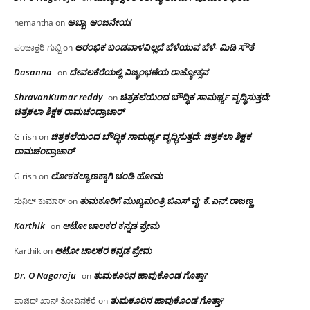
ಅಬ್ಬಾ, ಆಂಜನೇಯ!
hemantha
on
ಆರಂಭಿಕ ಬಂಡವಾಳವಿಲ್ಲದೆ ಬೆಳೆಯುವ ಬೆಳೆ- ಮಿಡಿ ಸೌತೆ
ಪಂಚಾಕ್ಷರಿ ಗುಬ್ಬಿ
on
Dasanna
ದೇವಲಕೆರೆಯಲ್ಲಿ ವಿಜೃಂಭಣೆಯ ರಾಜ್ಯೋತ್ಸವ
on
ShravanKumar reddy
ಚಿತ್ರಕಲೆಯಿಂದ ಬೌದ್ಧಿಕ ಸಾಮರ್ಥ್ಯ ವೃದ್ಧಿಸುತ್ತದೆ;
on
ಚಿತ್ರಕಲಾ ಶಿಕ್ಷಕ ರಾಮಚಂದ್ರಾಚಾರ್
ಚಿತ್ರಕಲೆಯಿಂದ ಬೌದ್ಧಿಕ ಸಾಮರ್ಥ್ಯ ವೃದ್ಧಿಸುತ್ತದೆ; ಚಿತ್ರಕಲಾ ಶಿಕ್ಷಕ
Girish
on
ರಾಮಚಂದ್ರಾಚಾರ್
ಲೋಕಕಲ್ಯಾಣಕ್ಕಾಗಿ ಚಂಡಿ ಹೋಮ
Girish
on
ತುಮಕೂರಿಗೆ ಮುಖ್ಯಮಂತ್ರಿ ಬಿಎಸ್ ವೈ: ಕೆ.ಎನ್.ರಾಜಣ್ಣ
ಸುನಿಲ್ ಕುಮಾರ್
on
Karthik
ಆಟೋ ಚಾಲಕರ ಕನ್ನಡ ಪ್ರೇಮ
on
ಆಟೋ ಚಾಲಕರ ಕನ್ನಡ ಪ್ರೇಮ
Karthik
on
Dr. O Nagaraju
ತುಮಕೂರಿನ ಹಾವುಕೊಂಡ ಗೊತ್ತಾ?
on
ತುಮಕೂರಿನ ಹಾವುಕೊಂಡ ಗೊತ್ತಾ?
ವಾಜಿದ್ ಖಾನ್ ತೋವಿನಕೆರೆ
on