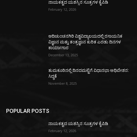
ನಾಯಕತ್ವದ ಯಶಸ್ಸಿನ ಸೂತ್ರಗಳ ಕೈಪಿಡಿ
February 12, 2026
ಆದಿಚುಂಚನಗಿರಿ ವಿಶ್ವವಿದ್ಯಾಲಯದಲ್ಲಿ ರಸಾಯನಿಕ
ವಿಜ್ಞಾನ ಮತ್ತು ತಂತ್ರಜ್ಞಾನ ಕುರಿತ ಎರಡು ದಿನಗಳ
ಕಾರ್ಯಾಗಾರ
December 13, 2025
ತುಮಕೂರಿನಲ್ಲಿ ದಿನದಮಟ್ಟಿಗೆ ವಿಧಾನಭಾ ಅಧಿವೇಶನ:
ಸಿದ್ಧತೆ
November 8, 2025
POPULAR POSTS
ನಾಯಕತ್ವದ ಯಶಸ್ಸಿನ ಸೂತ್ರಗಳ ಕೈಪಿಡಿ
February 12, 2026