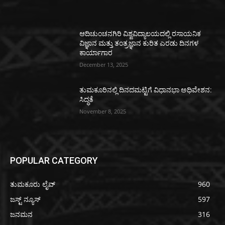
ಆದಿಚುಂಚನಗಿರಿ ವಿಶ್ವವಿದ್ಯಾಲಯದಲ್ಲಿ ರಸಾಯನಿಕ
ವಿಜ್ಞಾನ ಮತ್ತು ತಂತ್ರಜ್ಞಾನ ಕುರಿತ ಎರಡು ದಿನಗಳ
ಕಾರ್ಯಾಗಾರ
December 13, 2025
ತುಮಕೂರಿನಲ್ಲಿ ದಿನದಮಟ್ಟಿಗೆ ವಿಧಾನಭಾ ಅಧಿವೇಶನ:
ಸಿದ್ಧತೆ
November 8, 2025
POPULAR CATEGORY
ತುಮಕೂರು ಲೈವ್
960
ಜಸ್ಟ್ ನ್ಯೂಸ್
597
ಜನಮನ
316