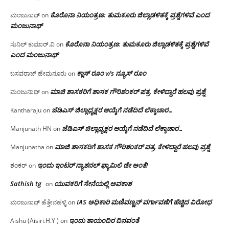
ಕೊರೊನಾ ನಿಯಂತ್ರಣ: ತುಮಕೂರು ಜಿಲ್ಲಾಡಳಿತಕ್ಕೆ ಪ್ರಶ್ನೆಗಳಿವೆ ಎಂದ
ಮಂಜುನಾಥ್
on
ಮಂಜು‌ನಾಥ್
ಕೊರೊನಾ ನಿಯಂತ್ರಣ: ತುಮಕೂರು ಜಿಲ್ಲಾಡಳಿತಕ್ಕೆ ಪ್ರಶ್ನೆಗಳಿವೆ
ಸುನಿಲ್ ಕುಮಾರ್.ವಿ
on
ಎಂದ ಮಂಜು‌ನಾಥ್
ಕ್ಲಾಸ್ ರೂಂ v/s ನ್ಯೂಸ್ ರೂಂ
ಬಸವರಾಜ್ ಹೇಮನೂರು
on
ಮಾಜಿ ಶಾಸಕರಿಗೆ ಶಾಸಕ ಗೌರಿಶಂಕರ್ ಪತ್ರ, ಕೇಳಿದ್ದಾರೆ ಹಲವು ಪ್ರಶ್ನೆ
ಮಂಜುನಾಥ್
on
ಜೆಡಿಎಸ್ ಜಿಲ್ಲಾಧ್ಯಕ್ಷರ ಆಯ್ಕೆಗೆ ನಡೆದಿದೆ ಲೆಕ್ಕಾಚಾರ…
Kantharaju
on
ಜೆಡಿಎಸ್ ಜಿಲ್ಲಾಧ್ಯಕ್ಷರ ಆಯ್ಕೆಗೆ ನಡೆದಿದೆ ಲೆಕ್ಕಾಚಾರ…
Manjunath HN
on
ಮಾಜಿ ಶಾಸಕರಿಗೆ ಶಾಸಕ ಗೌರಿಶಂಕರ್ ಪತ್ರ, ಕೇಳಿದ್ದಾರೆ ಹಲವು ಪ್ರಶ್ನೆ
Manjunatha
on
ಇಂದು ಇಂಟರ್ ನ್ಯಾಶನಲ್ ಫ್ಯಾಮಿಲಿ ಡೇ ಅಂತೆ!
ಶಂಕರ್
on
Sathish tg
ಯುವಕರಿಗೆ ಸೇನೆಯಲ್ಲಿ ಅವಕಾಶ
on
IAS ಅಧಿಕಾರಿ ಮಣಿವಣ್ಣನ್ ವರ್ಗಾವಣೆಗೆ ಹೆಚ್ಚಿದ‌ ವಿರೋಧ
ಮಂಜುನಾಥ್ ಹೆತ್ತೇನಹಳ್ಳಿ
on
ಇಂದು ತಾಯಂದಿರ ದಿನವಂತೆ
Aishu (Aisiri.H.Y )
on