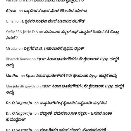
Varadendra k
on
Girish
ಒಕ್ಕಲಿಗರ ಸಂಘದ ಮೇಲೆ ಕಿಡಿಕಾರಿದ ರವಿಗೌಡ
on
ಒಕ್ಕಲಿಗರ ಸಂಘದ ಮೇಲೆ ಕಿಡಿಕಾರಿದ ರವಿಗೌಡ
Girish
on
ತುಮಕೂರು ಸ್ಕೂಲ್ ಆಫ್ ಮ್ಯೂಸಿಕ್ ಹಿಂದಿನ ಕತೆ ಗೊತ್ತಾ
YASMEEN JAHA D A
on
ನಿಮಗೆ ?
ಬಳ್ಳಗೆರೆ ಬಿ.ಜಿ. ಗೀತಾಂಜಲಿಗೆ ಪ್ರಥಮ ರ‌್ಯಾಂಕ್
Mrudul
on
Kpsc: ಸಿರಾದ ಭೂತೇಗೌಡಗೆ 6ನೇ ಶ್ರೇಯಾಂಕ: Dysp ಹುದ್ದೆಗೆ
Bharath Kumar
on
ಆಯ್ಕೆ
Madhu
Kpsc: ಸಿರಾದ ಭೂತೇಗೌಡಗೆ 6ನೇ ಶ್ರೇಯಾಂಕ: Dysp ಹುದ್ದೆಗೆ ಆಯ್ಕೆ
on
Kpsc: ಸಿರಾದ ಭೂತೇಗೌಡಗೆ 6ನೇ ಶ್ರೇಯಾಂಕ: Dysp ಹುದ್ದೆಗೆ
Manjula dh gowda
on
ಆಯ್ಕೆ
Dr. O Nagaraju
ಕುಷ್ಠರೋಗಿಗಳತ್ತ ಕೈ ಚಾಚಿದ ಸತ್ಯಸಾಯಿ ಸಂಘಟನೆ
on
Dr. O Nagaraju
ದಬ್ಬಾಳಿಕೆ, ದಮನಕಾರಿ ನೀತಿ ಸಲ್ಲದು – ಜನಪರ ಚಿಂತಕ
on
ಕೆ.ದೊರೈರಾಜ್
Dr. O Nagaraju
ಮುಖ್ಯಶಿಕ್ಷಕರ ಕರ್ತವ್ಯ ಲೋಪ : ಪೋಷಕರ ಧರಣಿ
on