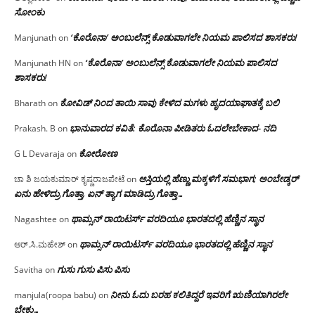
ಸೋಂಕು
‘ಕೊರೊನಾ’ ಅಂಬುಲೆನ್ಸ್ ಕೊಡುವಾಗಲೇ ನಿಯಮ ಪಾಲಿಸದ ಶಾಸಕರು!
Manjunath
on
‘ಕೊರೊನಾ’ ಅಂಬುಲೆನ್ಸ್ ಕೊಡುವಾಗಲೇ ನಿಯಮ ಪಾಲಿಸದ
Manjunath HN
on
ಶಾಸಕರು!
ಕೋವಿಡ್ ನಿಂದ ತಾಯಿ ಸಾವು ಕೇಳಿದ ಮಗಳು ಹೃದಯಾಘಾತಕ್ಕೆ ಬಲಿ
Bharath
on
ಭಾನುವಾರದ ಕವಿತೆ: ಕೊರೊನಾ ಪೀಡಿತರು ಓದಲೇಬೇಕಾದ- ನದಿ
Prakash. B
on
ಕೋರೋಣ
G L Devaraja
on
ಆಸ್ತಿಯಲ್ಲಿ ಹೆಣ್ಣು ಮಕ್ಕಳಿಗೆ ಸಮಭಾಗ; ಅಂಬೇಡ್ಕರ್
ಚಾ ಶಿ ಜಯಕುಮಾರ್ ಕೃಷ್ಣರಾಜಪೇಟೆ
on
ಏನು ಹೇಳಿದ್ರು ಗೊತ್ತಾ, ಏನ್ ತ್ಯಾಗ ಮಾಡಿದ್ರು ಗೊತ್ತಾ…
ಥಾಮ್ಸನ್ ರಾಯಿಟರ್ಸ್ ವರದಿಯೂ ಭಾರತದಲ್ಲಿ ಹೆಣ್ಣಿನ ಸ್ಥಾನ‌
Nagashtee
on
ಥಾಮ್ಸನ್ ರಾಯಿಟರ್ಸ್ ವರದಿಯೂ ಭಾರತದಲ್ಲಿ ಹೆಣ್ಣಿನ ಸ್ಥಾನ‌
ಆರ್.ಸಿ.ಮಹೇಶ್
on
ಗುಸು ಗುಸು ಪಿಸು ಪಿಸು
Savitha
on
ನೀನು ಓದು ಬರಹ ಕಲಿತಿದ್ದರೆ ಇವರಿಗೆ ಋಣಿಯಾಗಿರಲೇ
manjula(roopa babu)
on
ಬೇಕು…