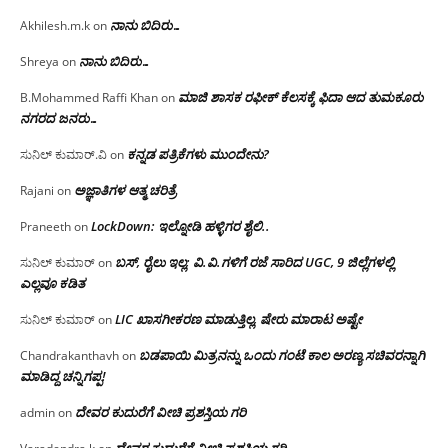
ನಾನು ಬಿದಿರು…
Akhilesh.m.k
on
ನಾನು ಬಿದಿರು…
Shreya
on
ಮಾಜಿ ಶಾಸಕ ರಫೀಕ್ ಕೆಲಸಕ್ಕೆ ಫಿದಾ ಆದ ತುಮಕೂರು
B.Mohammed Raffi Khan
on
ನಗರದ ಜನರು…
ಕನ್ನಡ ಪತ್ರಿಕೆಗಳು ಮುಂದೇನು?
ಸುನಿಲ್ ಕುಮಾರ್.ವಿ
on
ಅಜ್ಞಾತಿಗಳ ಆತ್ಮ ಚರಿತ್ರೆ
Rajani
on
LockDown: ಇಲ್ನೋಡಿ ಹಳ್ಳಿಗರ ಶೈಲಿ..
Praneeth
on
ಬಸ್, ರೈಲು ಇಲ್ಲ; ವಿ.ವಿ.ಗಳಿಗೆ ರಜೆ ಸಾರಿದ UGC, 9 ಜಿಲ್ಲೆಗಳಲ್ಲಿ
ಸುನಿಲ್ ಕುಮಾರ್
on
ಎಲ್ಲವೂ ಕಡಿತ
LIC ಖಾಸಗೀಕರಣ ಮಾಡುತ್ತಿಲ್ಲ, ಷೇರು ಮಾರಾಟ ಅಷ್ಟೇ
ಸುನಿಲ್ ಕುಮಾರ್
on
ಬಡಪಾಯಿ ಮಿತ್ರನನ್ನು ಒಂದು ಗಂಟೆ ಕಾಲ ಅರಣ್ಯ ಸಚಿವರನ್ನಾಗಿ
Chandrakanthavh
on
ಮಾಡಿದ್ದ ಚನ್ನಿಗಪ್ಪ!
ದೇವರ ಕುದುರೆಗೆ ವೀಚಿ ಪ್ರಶಸ್ತಿಯ ಗರಿ
admin
on
ದೇವರ ಕುದುರೆಗೆ ವೀಚಿ ಪ್ರಶಸ್ತಿಯ ಗರಿ