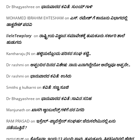
ಭಾನುವಾರದ ಕವಿತೆ: ಸುಂಯ್ ಗಾಳಿ
Dr Bhagyashree
on
ಎಸ್. ರಮೇಶ್ ಗೆ ಕಾನೂನು ವಿಭಾಗದಲ್ಲಿ
MOHAMED IBRAHIM EHTESHAM
on
ಡಾಕ್ಟರೇಟ್ ಪದವಿ
lieleTewplory
ರಾಷ್ಟ್ರೀಯ ವಿಜ್ಞಾನ ಸಮಾವೇಶಕ್ಕೆ‌ ತುಮಕೂರು ಸರ್ಕಾರಿ ಶಾಲೆ
on
ಹುಡುಗರು
ಹಳ್ಳಿಯಲ್ಲೊಂದು ಪರಿಸರ ಸಂಘ ಕಟ್ಟಿ…
Kantharaju JN
on
ಅಪ್ಪಂದಿರ ದಿನದ ವಿಶೇಷ: ನಾನು ಏನಾಗಿದ್ದೇನೋ‌ ಅದೆಲ್ಲವೂ ಅಪ್ಪನೇ…
Dr rashmi
on
ಭಾನುವಾರದ ಕವಿತೆ: ಉಸಿರು
Dr rashmi
on
ಕವಿತೆ: ಸಣ್ಣ ಸೂಜಿ
Smiths g kulkarni
on
ಭಾನುವಾರದ ಕವಿತೆ :ಸಾವಿನ ಸನಿಹ
Dr Bhagyashree
on
ಖಾಸಗಿ ಆ್ಯಂಬುಲೆನ್ಸ್ ಗಳಿಗೆ ದರ ನಿಗದಿ
Manjunath
on
ಇಸ್ರೇಲ್ -ಪ್ಯಾಲಿಸ್ತೇನ್ ಸಂಘರ್ಷ:ಜೆರುಸಲೇಮಿನಲ್ಲಿ ಏನು
RAM PRASAD
on
ನಡೆಯುತ್ತಿದೆ ?
ಕೊರೊನಾ: ಇಂದು 13 ಮಂದಿ ಸಾವು, ತುಮಕೂರು, ತಿಪಟೂರಿನಲ್ಲಿ ಹೆಚ್ಚಿದ
ಅಲ್ಲಾಬಕಾಶ್
on