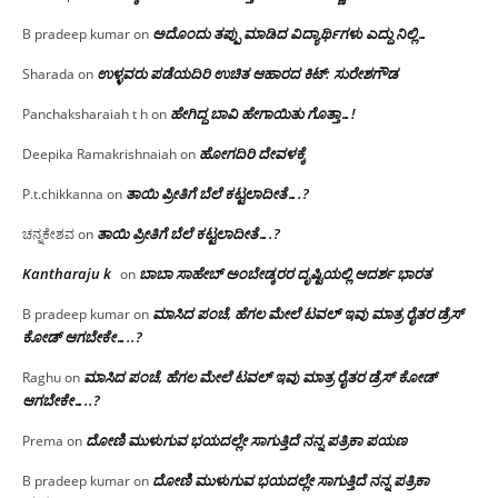
ಅದೊಂದು ತಪ್ಪು ಮಾಡಿದ ವಿದ್ಯಾರ್ಥಿಗಳು ಎದ್ದು ನಿಲ್ಲಿ…
B pradeep kumar
on
ಉಳ್ಳವರು ಪಡೆಯದಿರಿ ಉಚಿತ ಆಹಾರದ ಕಿಟ್: ಸುರೇಶಗೌಡ
Sharada
on
ಹೇಗಿದ್ದ ಬಾವಿ ಹೇಗಾಯಿತು ಗೊತ್ತಾ…!
Panchaksharaiah t h
on
ಹೋಗದಿರಿ ದೇವಳಕ್ಕೆ
Deepika Ramakrishnaiah
on
ತಾಯಿ ಪ್ರೀತಿಗೆ ಬೆಲೆ ಕಟ್ಟಲಾದೀತೆ….?
P.t.chikkanna
on
ತಾಯಿ ಪ್ರೀತಿಗೆ ಬೆಲೆ ಕಟ್ಟಲಾದೀತೆ….?
ಚನ್ನಕೇಶವ
on
Kantharaju k
ಬಾಬಾ ಸಾಹೇಬ್ ಅಂಬೇಡ್ಕರರ ದೃಷ್ಟಿಯಲ್ಲಿ ಆದರ್ಶ ಭಾರತ
on
ಮಾಸಿದ ಪಂಚೆ, ಹೆಗಲ ಮೇಲೆ ಟವಲ್‌ ಇವು ಮಾತ್ರ ರೈತರ ಡ್ರೆಸ್‌
B pradeep kumar
on
ಕೋಡ್ ಆಗಬೇಕೇ…..?‌
ಮಾಸಿದ ಪಂಚೆ, ಹೆಗಲ ಮೇಲೆ ಟವಲ್‌ ಇವು ಮಾತ್ರ ರೈತರ ಡ್ರೆಸ್‌ ಕೋಡ್
Raghu
on
ಆಗಬೇಕೇ…..?‌
ದೋಣಿ ಮುಳುಗುವ ಭಯದಲ್ಲೇ ಸಾಗುತ್ತಿದೆ ನನ್ನ ಪತ್ರಿಕಾ ಪಯಣ
Prema
on
ದೋಣಿ ಮುಳುಗುವ ಭಯದಲ್ಲೇ ಸಾಗುತ್ತಿದೆ ನನ್ನ ಪತ್ರಿಕಾ
B pradeep kumar
on