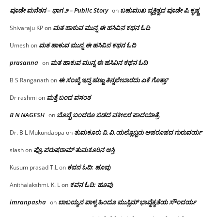
ವೂಡೇ ಮನೆತನ – ಭಾಗ ೨ – Public Story
ಬಹುಮುಖ ವ್ಯಕ್ತಿತ್ವದ ವೂಡೇ ಪಿ.ಕೃಷ್ಣ
on
ಮತ ಹಾಕುವ ಮುನ್ನ ಈ ಹಸಿವಿನ ಕಥನ ಓದಿ
Shivaraju KP
on
ಮತ ಹಾಕುವ ಮುನ್ನ ಈ ಹಸಿವಿನ ಕಥನ ಓದಿ
Umesh
on
prasanna
ಮತ ಹಾಕುವ ಮುನ್ನ ಈ ಹಸಿವಿನ ಕಥನ ಓದಿ
on
ಈ ಸಂಖ್ಯೆ ಇದ್ದ ಹಣ್ಣು ತಿನ್ನಲೇಬಾರದು ಏಕೆ ಗೊತ್ತಾ?
B S Ranganath
on
ಮತ್ತೆ ಬಂದ ವಸಂತ
Dr rashmi
on
B N NAGESH
ಬೊಬ್ಬೆ ಬಂದರೂ ಬಿಡದ ವಕೀಲರ ಪಾದಯಾತ್ರೆ
on
ತುಮಕೂರು‌ ವಿ.ವಿ.ಯಲ್ಲೊಬ್ಬರು ಅಪರೂಪದ ಗುರುವರ್ಯ
Dr. B L Mukundappa
on
ಪ್ರೊ.ಪರುಷರಾಮ್ ತುಮಕೂರಿನ ಆಸ್ತಿ
slash
on
ಕವನ ಓದಿ: ಹೂವು
Kusum prasad T.L
on
ಕವನ ಓದಿ: ಹೂವು
Anithalakshmi. K. L
on
imranpasha
ಬಾಬಯ್ಯನ ಪಾಳ್ಯ ಹಿಂದೂ ಮುಸ್ಲಿಮ್ ಭಾವೈಕ್ಯತೆಯ ಸೌಂದರ್ಯ
on