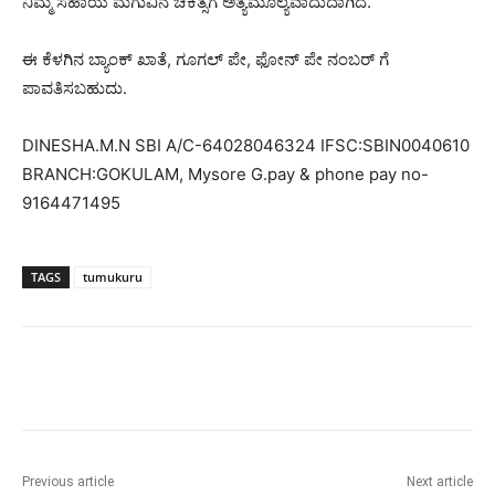
ನಿಮ್ಮ ಸಹಾಯ ಮಗುವಿನ ಚಿಕಿತ್ಸೆಗೆ ಅತ್ಯಮೂಲ್ಯವಾದುದಾಗಿದೆ.
ಈ ಕೆಳಗಿನ ಬ್ಯಾಂಕ್ ಖಾತೆ, ಗೂಗಲ್ ಪೇ, ಫೋನ್ ಪೇ ನಂಬರ್ ಗೆ
ಪಾವತಿಸಬಹುದು.
DINESHA.M.N SBI A/C-64028046324 IFSC:SBIN0040610
BRANCH:GOKULAM, Mysore G.pay & phone pay no-
9164471495
TAGS
tumukuru
Previous article
Next article