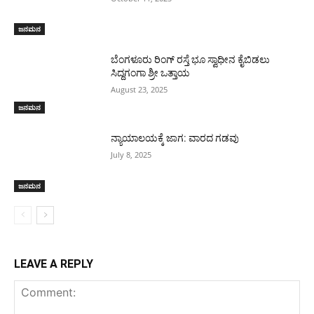
ಜನಮನ
ಬೆಂಗಳೂರು ರಿಂಗ್ ರಸ್ತೆ ಭೂ ಸ್ವಾಧೀನ ಕೈಬಿಡಲು
ಸಿದ್ದಗಂಗಾ ಶ್ರೀ ಒತ್ತಾಯ
August 23, 2025
ಜನಮನ
ನ್ಯಾಯಾಲಯಕ್ಕೆ ಜಾಗ: ವಾರದ ಗಡವು
July 8, 2025
ಜನಮನ
LEAVE A REPLY