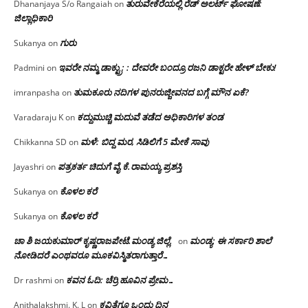
ತುರುವೇಕೆರೆಯಲ್ಲಿ ರೆಡ್ ಅಲರ್ಟ್ ಘೋಷಣೆ:
Dhananjaya S/o Rangaiah
on
ಜಿಲ್ಲಾಧಿಕಾರಿ
ಗುರು
Sukanya
on
ಇವರೇ ನಮ್ಮ ಡಾಕ್ಟ್ರು; : ದೇವರೇ ಬಂದ್ರೂ ರಜನಿ ಡಾಕ್ಟರೇ ಹೇಳ್ ಬೇಕು!
Padmini
on
ತುಮಕೂರು ನದಿಗಳ ಪುನರುಜ್ಜೀವನದ ಬಗ್ಗೆ ಮೌನ ಏಕೆ?
imranpasha
on
ಕದ್ದುಮುಚ್ಚಿ ಮದುವೆ ತಡೆದ ಅಧಿಕಾರಿಗಳ ತಂಡ
Varadaraju K
on
ಮಳೆ: ಬಿದ್ದ ಮರ, ಸಿಡಿಲಿಗೆ 5 ಮೇಕೆ ಸಾವು
Chikkanna SD
on
ಪತ್ರಕರ್ತ ಚಿದುಗೆ ವೈ.ಕೆ.ರಾಮಯ್ಯ ಪ್ರಶಸ್ತಿ
Jayashri
on
ಕೊಳಲ ಕರೆ
Sukanya
on
ಕೊಳಲ ಕರೆ
Sukanya
on
ಚಾ ಶಿ ಜಯಕುಮಾರ್ ಕೃಷ್ಣರಾಜಪೇಟೆ.ಮಂಡ್ಯ ಜಿಲ್ಲೆ.
ಮಂಡ್ಯ: ಈ ಸರ್ಕಾರಿ ಶಾಲೆ
on
ನೋಡಿದರೆ ಎಂಥವರೂ ಮೂಕವಿಸ್ಮಿತರಾಗುತ್ತಾರೆ…
ಕವನ ಓದಿ: ಚೆರ್ರಿ ಹೂವಿನ ಪ್ರೇಮ…
Dr rashmi
on
ಕವಿತೆಗೂ ಒಂದು ದಿನ
Anithalakshmi. K. L
on