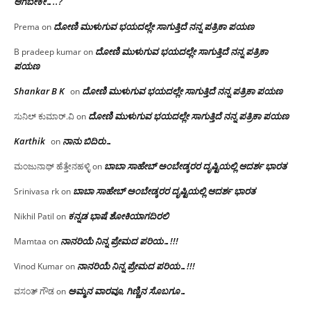
ಆಗಬೇಕೇ…..?‌
ದೋಣಿ ಮುಳುಗುವ ಭಯದಲ್ಲೇ ಸಾಗುತ್ತಿದೆ ನನ್ನ ಪತ್ರಿಕಾ ಪಯಣ
Prema
on
ದೋಣಿ ಮುಳುಗುವ ಭಯದಲ್ಲೇ ಸಾಗುತ್ತಿದೆ ನನ್ನ ಪತ್ರಿಕಾ
B pradeep kumar
on
ಪಯಣ
Shankar B K
ದೋಣಿ ಮುಳುಗುವ ಭಯದಲ್ಲೇ ಸಾಗುತ್ತಿದೆ ನನ್ನ ಪತ್ರಿಕಾ ಪಯಣ
on
ದೋಣಿ ಮುಳುಗುವ ಭಯದಲ್ಲೇ ಸಾಗುತ್ತಿದೆ ನನ್ನ ಪತ್ರಿಕಾ ಪಯಣ
ಸುನಿಲ್ ಕುಮಾರ್.ವಿ
on
Karthik
ನಾನು ಬಿದಿರು…
on
ಬಾಬಾ ಸಾಹೇಬ್ ಅಂಬೇಡ್ಕರರ ದೃಷ್ಟಿಯಲ್ಲಿ ಆದರ್ಶ ಭಾರತ
ಮಂಜುನಾಥ್ ಹೆತ್ತೇನಹಳ್ಳಿ
on
ಬಾಬಾ ಸಾಹೇಬ್ ಅಂಬೇಡ್ಕರರ ದೃಷ್ಟಿಯಲ್ಲಿ ಆದರ್ಶ ಭಾರತ
Srinivasa rk
on
ಕನ್ನಡ ಭಾಷೆ ಶೋಕಿಯಾಗದಿರಲಿ
Nikhil Patil
on
ನಾನರಿಯೆ ನಿನ್ನ ಪ್ರೇಮದ ಪರಿಯ…!!!
Mamtaa
on
ನಾನರಿಯೆ ನಿನ್ನ ಪ್ರೇಮದ ಪರಿಯ…!!!
Vinod Kumar
on
ಅಮ್ಮನ ವಾರವೂ, ಗಿಣ್ಣಿನ ಸೊಬಗೂ…
ವಸಂತ್ ಗೌಡ
on