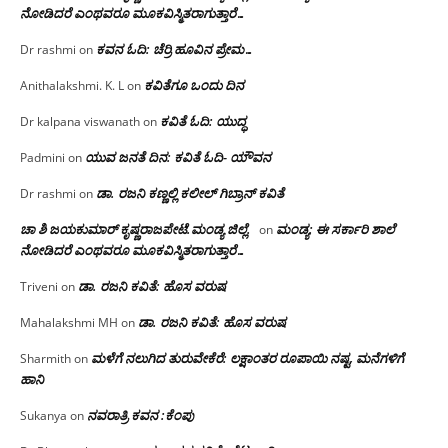
ನೋಡಿದರೆ ಎಂಥವರೂ ಮೂಕವಿಸ್ಮಿತರಾಗುತ್ತಾರೆ…
ಕವನ ಓದಿ: ಚೆರ್ರಿ ಹೂವಿನ ಪ್ರೇಮ…
Dr rashmi
on
ಕವಿತೆಗೂ ಒಂದು ದಿನ
Anithalakshmi. K. L
on
ಕವಿತೆ ಓದಿ: ಯುದ್ಧ
Dr kalpana viswanath
on
ಯುವ ಜನತೆ ದಿನ: ಕವಿತೆ ಓದಿ- ಯೌವನ
Padmini
on
ಡಾ. ರಜನಿ‌ ಕಣ್ಣಲ್ಲಿ ಕಲೀಲ್ ಗಿಬ್ರಾನ್ ಕವಿತೆ
Dr rashmi
on
ಚಾ ಶಿ ಜಯಕುಮಾರ್ ಕೃಷ್ಣರಾಜಪೇಟೆ.ಮಂಡ್ಯ ಜಿಲ್ಲೆ.
ಮಂಡ್ಯ: ಈ ಸರ್ಕಾರಿ ಶಾಲೆ
on
ನೋಡಿದರೆ ಎಂಥವರೂ ಮೂಕವಿಸ್ಮಿತರಾಗುತ್ತಾರೆ…
ಡಾ. ರಜನಿ ಕವಿತೆ: ಹೊಸ ವರುಷ
Triveni
on
ಡಾ. ರಜನಿ ಕವಿತೆ: ಹೊಸ ವರುಷ
Mahalakshmi MH
on
ಮಳೆಗೆ ನಲುಗಿದ ತುರುವೇಕೆರೆ: ಲಕ್ಷಾಂತರ ರೂಪಾಯಿ ನಷ್ಟ, ಮನೆಗಳಿಗೆ
Sharmith
on
ಹಾನಿ
ನವರಾತ್ರಿ ಕವನ :ಕೆಂಪು
Sukanya
on