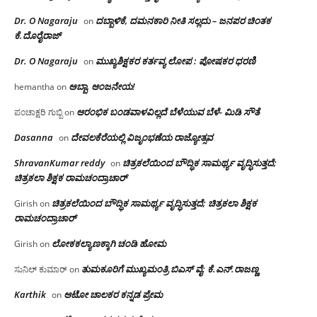
Dr. O Nagaraju
ದಬ್ಬಾಳಿಕೆ, ದಮನಕಾರಿ ನೀತಿ ಸಲ್ಲದು – ಜನಪರ ಚಿಂತಕ
on
ಕೆ.ದೊರೈರಾಜ್
Dr. O Nagaraju
ಮುಖ್ಯಶಿಕ್ಷಕರ ಕರ್ತವ್ಯ ಲೋಪ : ಪೋಷಕರ ಧರಣಿ
on
ಅಬ್ಬಾ, ಆಂಜನೇಯ!
hemantha
on
ಆರಂಭಿಕ ಬಂಡವಾಳವಿಲ್ಲದೆ ಬೆಳೆಯುವ ಬೆಳೆ- ಮಿಡಿ ಸೌತೆ
ಪಂಚಾಕ್ಷರಿ ಗುಬ್ಬಿ
on
Dasanna
ದೇವಲಕೆರೆಯಲ್ಲಿ ವಿಜೃಂಭಣೆಯ ರಾಜ್ಯೋತ್ಸವ
on
ShravanKumar reddy
ಚಿತ್ರಕಲೆಯಿಂದ ಬೌದ್ಧಿಕ ಸಾಮರ್ಥ್ಯ ವೃದ್ಧಿಸುತ್ತದೆ;
on
ಚಿತ್ರಕಲಾ ಶಿಕ್ಷಕ ರಾಮಚಂದ್ರಾಚಾರ್
ಚಿತ್ರಕಲೆಯಿಂದ ಬೌದ್ಧಿಕ ಸಾಮರ್ಥ್ಯ ವೃದ್ಧಿಸುತ್ತದೆ; ಚಿತ್ರಕಲಾ ಶಿಕ್ಷಕ
Girish
on
ರಾಮಚಂದ್ರಾಚಾರ್
ಲೋಕಕಲ್ಯಾಣಕ್ಕಾಗಿ ಚಂಡಿ ಹೋಮ
Girish
on
ತುಮಕೂರಿಗೆ ಮುಖ್ಯಮಂತ್ರಿ ಬಿಎಸ್ ವೈ: ಕೆ.ಎನ್.ರಾಜಣ್ಣ
ಸುನಿಲ್ ಕುಮಾರ್
on
Karthik
ಆಟೋ ಚಾಲಕರ ಕನ್ನಡ ಪ್ರೇಮ
on