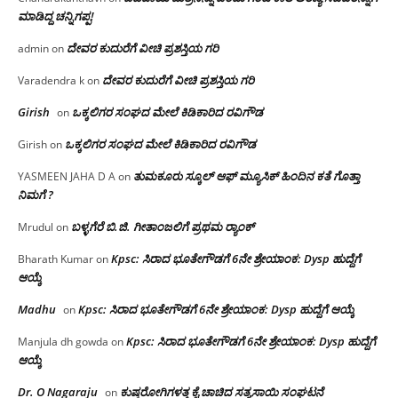
ಮಾಡಿದ್ದ ಚನ್ನಿಗಪ್ಪ!
ದೇವರ ಕುದುರೆಗೆ ವೀಚಿ ಪ್ರಶಸ್ತಿಯ ಗರಿ
admin
on
ದೇವರ ಕುದುರೆಗೆ ವೀಚಿ ಪ್ರಶಸ್ತಿಯ ಗರಿ
Varadendra k
on
Girish
ಒಕ್ಕಲಿಗರ ಸಂಘದ ಮೇಲೆ ಕಿಡಿಕಾರಿದ ರವಿಗೌಡ
on
ಒಕ್ಕಲಿಗರ ಸಂಘದ ಮೇಲೆ ಕಿಡಿಕಾರಿದ ರವಿಗೌಡ
Girish
on
ತುಮಕೂರು ಸ್ಕೂಲ್ ಆಫ್ ಮ್ಯೂಸಿಕ್ ಹಿಂದಿನ ಕತೆ ಗೊತ್ತಾ
YASMEEN JAHA D A
on
ನಿಮಗೆ ?
ಬಳ್ಳಗೆರೆ ಬಿ.ಜಿ. ಗೀತಾಂಜಲಿಗೆ ಪ್ರಥಮ ರ‌್ಯಾಂಕ್
Mrudul
on
Kpsc: ಸಿರಾದ ಭೂತೇಗೌಡಗೆ 6ನೇ ಶ್ರೇಯಾಂಕ: Dysp ಹುದ್ದೆಗೆ
Bharath Kumar
on
ಆಯ್ಕೆ
Madhu
Kpsc: ಸಿರಾದ ಭೂತೇಗೌಡಗೆ 6ನೇ ಶ್ರೇಯಾಂಕ: Dysp ಹುದ್ದೆಗೆ ಆಯ್ಕೆ
on
Kpsc: ಸಿರಾದ ಭೂತೇಗೌಡಗೆ 6ನೇ ಶ್ರೇಯಾಂಕ: Dysp ಹುದ್ದೆಗೆ
Manjula dh gowda
on
ಆಯ್ಕೆ
Dr. O Nagaraju
ಕುಷ್ಠರೋಗಿಗಳತ್ತ ಕೈ ಚಾಚಿದ ಸತ್ಯಸಾಯಿ ಸಂಘಟನೆ
on