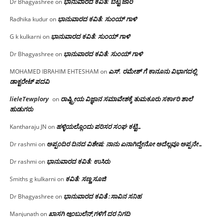
ಭಾನುವಾರದ ಕವಿತೆ: ಬೆಟ್ಟ ಜಾರಿ
Dr Bhagyashree
on
ಭಾನುವಾರದ ಕವಿತೆ: ಸುಂಯ್ ಗಾಳಿ
Radhika kudur
on
ಭಾನುವಾರದ ಕವಿತೆ: ಸುಂಯ್ ಗಾಳಿ
G k kulkarni
on
ಭಾನುವಾರದ ಕವಿತೆ: ಸುಂಯ್ ಗಾಳಿ
Dr Bhagyashree
on
ಎಸ್. ರಮೇಶ್ ಗೆ ಕಾನೂನು ವಿಭಾಗದಲ್ಲಿ
MOHAMED IBRAHIM EHTESHAM
on
ಡಾಕ್ಟರೇಟ್ ಪದವಿ
lieleTewplory
ರಾಷ್ಟ್ರೀಯ ವಿಜ್ಞಾನ ಸಮಾವೇಶಕ್ಕೆ‌ ತುಮಕೂರು ಸರ್ಕಾರಿ ಶಾಲೆ
on
ಹುಡುಗರು
ಹಳ್ಳಿಯಲ್ಲೊಂದು ಪರಿಸರ ಸಂಘ ಕಟ್ಟಿ…
Kantharaju JN
on
ಅಪ್ಪಂದಿರ ದಿನದ ವಿಶೇಷ: ನಾನು ಏನಾಗಿದ್ದೇನೋ‌ ಅದೆಲ್ಲವೂ ಅಪ್ಪನೇ…
Dr rashmi
on
ಭಾನುವಾರದ ಕವಿತೆ: ಉಸಿರು
Dr rashmi
on
ಕವಿತೆ: ಸಣ್ಣ ಸೂಜಿ
Smiths g kulkarni
on
ಭಾನುವಾರದ ಕವಿತೆ :ಸಾವಿನ ಸನಿಹ
Dr Bhagyashree
on
ಖಾಸಗಿ ಆ್ಯಂಬುಲೆನ್ಸ್ ಗಳಿಗೆ ದರ ನಿಗದಿ
Manjunath
on