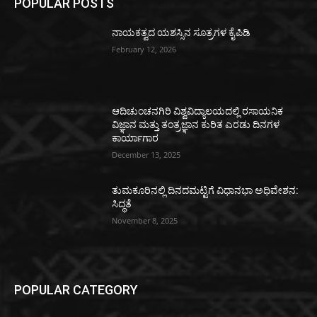
POPULAR POSTS
ನಾಯಕತ್ವದ ಯಶಸ್ಸಿನ ಸೂತ್ರಗಳ ಕೈಪಿಡಿ
February 12, 2026
ಆದಿಚುಂಚನಗಿರಿ ವಿಶ್ವವಿದ್ಯಾಲಯದಲ್ಲಿ ರಸಾಯನಿಕ
ವಿಜ್ಞಾನ ಮತ್ತು ತಂತ್ರಜ್ಞಾನ ಕುರಿತ ಎರಡು ದಿನಗಳ
ಕಾರ್ಯಾಗಾರ
December 13, 2025
ತುಮಕೂರಿನಲ್ಲಿ ದಿನದಮಟ್ಟಿಗೆ ವಿಧಾನಭಾ ಅಧಿವೇಶನ:
ಸಿದ್ಧತೆ
November 8, 2025
POPULAR CATEGORY