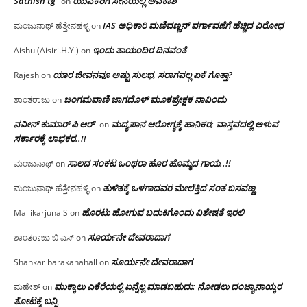
Sathish tg
ಯುವಕರಿಗೆ ಸೇನೆಯಲ್ಲಿ ಅವಕಾಶ
on
IAS ಅಧಿಕಾರಿ ಮಣಿವಣ್ಣನ್ ವರ್ಗಾವಣೆಗೆ ಹೆಚ್ಚಿದ‌ ವಿರೋಧ
ಮಂಜುನಾಥ್ ಹೆತ್ತೇನಹಳ್ಳಿ
on
ಇಂದು ತಾಯಂದಿರ ದಿನವಂತೆ
Aishu (Aisiri.H.Y )
on
ಯಾರ ಜೀವನವೂ ಅಷ್ಟು ಸುಲಭ, ಸರಾಗವಲ್ಲ ಏಕೆ ಗೊತ್ತಾ?
Rajesh
on
ಜಂಗಮವಾಣಿ ಜಾಗದೊಳ್ ಮೂಕಪ್ರೇಕ್ಷಕ ನಾವಿಂದು
ಶಾಂತರಾಜು
on
ನವೀನ್ ಕುಮಾರ್ ಪಿ ಆರ್
ಮದ್ಯಪಾನ ಆರೋಗ್ಯಕ್ಕೆ ಹಾನಿಕರ; ವಾಸ್ತವದಲ್ಲಿ ಅಳುವ
on
ಸರ್ಕಾರಕ್ಕೆ ಲಾಭಕರ..!!
ಸಾಲದ ಸಂಕಟ ಒಂಥರಾ ಹೊರ ಹೊಮ್ಮದ ಗಾಯ..!!
ಮಂಜುನಾಥ್
on
ತುಳಿತಕ್ಕೆ ಒಳಗಾದವರ ಮೇಲೆತ್ತಿದ ಸಂತ ಬಸವಣ್ಣ
ಮಂಜುನಾಥ್ ಹೆತ್ತೇನಹಳ್ಳಿ
on
ಹೊರಟು ಹೋಗುವ ಬದುಕಿಗೊಂದು ವಿಶೇಷತೆ ಇರಲಿ
Mallikarjuna S
on
ಸೂರ್ಯನೇ ದೇವರಾದಾಗ
ಶಾಂತರಾಜು ಬಿ ಎಸ್
on
ಸೂರ್ಯನೇ ದೇವರಾದಾಗ
Shankar barakanahall
on
ಮುಕ್ಕಾಲು ಎಕೆರೆಯಲ್ಲಿ ಏನ್ನೆಲ್ಲ‌ ಮಾಡಬಹುದು: ನೋಡಲು ದಂಜ್ಯಾನಾಯ್ಕರ
ಮಹೇಶ್
on
ತೋಟಕ್ಕೆ ಬನ್ನಿ