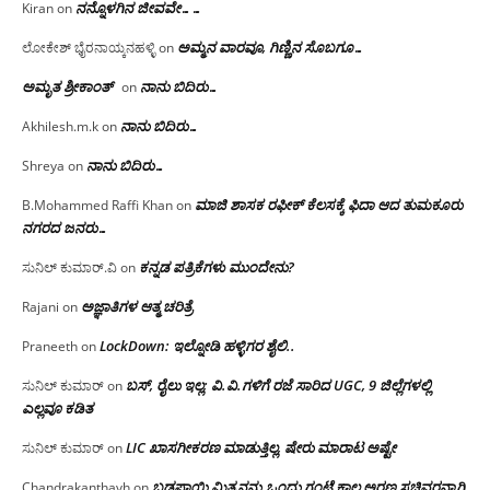
ನನ್ನೊಳಗಿನ ಜೀವವೇ……
Kiran
on
ಅಮ್ಮನ ವಾರವೂ, ಗಿಣ್ಣಿನ ಸೊಬಗೂ…
ಲೋಕೇಶ್ ಭೈರನಾಯ್ಕನಹಳ್ಳಿ
on
ಅಮೃತ ಶ್ರೀಕಾಂತ್
ನಾನು ಬಿದಿರು…
on
ನಾನು ಬಿದಿರು…
Akhilesh.m.k
on
ನಾನು ಬಿದಿರು…
Shreya
on
ಮಾಜಿ ಶಾಸಕ ರಫೀಕ್ ಕೆಲಸಕ್ಕೆ ಫಿದಾ ಆದ ತುಮಕೂರು
B.Mohammed Raffi Khan
on
ನಗರದ ಜನರು…
ಕನ್ನಡ ಪತ್ರಿಕೆಗಳು ಮುಂದೇನು?
ಸುನಿಲ್ ಕುಮಾರ್.ವಿ
on
ಅಜ್ಞಾತಿಗಳ ಆತ್ಮ ಚರಿತ್ರೆ
Rajani
on
LockDown: ಇಲ್ನೋಡಿ ಹಳ್ಳಿಗರ ಶೈಲಿ..
Praneeth
on
ಬಸ್, ರೈಲು ಇಲ್ಲ; ವಿ.ವಿ.ಗಳಿಗೆ ರಜೆ ಸಾರಿದ UGC, 9 ಜಿಲ್ಲೆಗಳಲ್ಲಿ
ಸುನಿಲ್ ಕುಮಾರ್
on
ಎಲ್ಲವೂ ಕಡಿತ
LIC ಖಾಸಗೀಕರಣ ಮಾಡುತ್ತಿಲ್ಲ, ಷೇರು ಮಾರಾಟ ಅಷ್ಟೇ
ಸುನಿಲ್ ಕುಮಾರ್
on
ಬಡಪಾಯಿ ಮಿತ್ರನನ್ನು ಒಂದು ಗಂಟೆ ಕಾಲ ಅರಣ್ಯ ಸಚಿವರನ್ನಾಗಿ
Chandrakanthavh
on