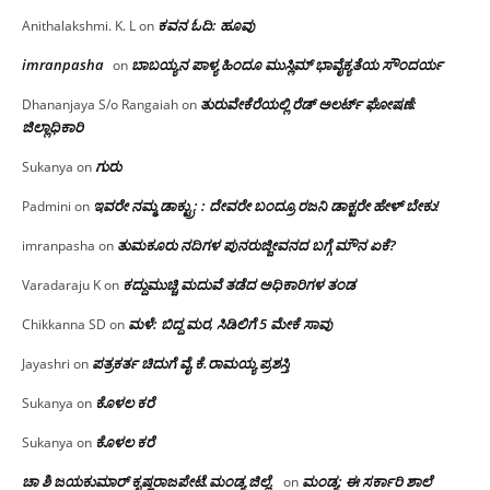
ಕವನ ಓದಿ: ಹೂವು
Anithalakshmi. K. L
on
imranpasha
ಬಾಬಯ್ಯನ ಪಾಳ್ಯ ಹಿಂದೂ ಮುಸ್ಲಿಮ್ ಭಾವೈಕ್ಯತೆಯ ಸೌಂದರ್ಯ
on
ತುರುವೇಕೆರೆಯಲ್ಲಿ ರೆಡ್ ಅಲರ್ಟ್ ಘೋಷಣೆ:
Dhananjaya S/o Rangaiah
on
ಜಿಲ್ಲಾಧಿಕಾರಿ
ಗುರು
Sukanya
on
ಇವರೇ ನಮ್ಮ ಡಾಕ್ಟ್ರು; : ದೇವರೇ ಬಂದ್ರೂ ರಜನಿ ಡಾಕ್ಟರೇ ಹೇಳ್ ಬೇಕು!
Padmini
on
ತುಮಕೂರು ನದಿಗಳ ಪುನರುಜ್ಜೀವನದ ಬಗ್ಗೆ ಮೌನ ಏಕೆ?
imranpasha
on
ಕದ್ದುಮುಚ್ಚಿ ಮದುವೆ ತಡೆದ ಅಧಿಕಾರಿಗಳ ತಂಡ
Varadaraju K
on
ಮಳೆ: ಬಿದ್ದ ಮರ, ಸಿಡಿಲಿಗೆ 5 ಮೇಕೆ ಸಾವು
Chikkanna SD
on
ಪತ್ರಕರ್ತ ಚಿದುಗೆ ವೈ.ಕೆ.ರಾಮಯ್ಯ ಪ್ರಶಸ್ತಿ
Jayashri
on
ಕೊಳಲ ಕರೆ
Sukanya
on
ಕೊಳಲ ಕರೆ
Sukanya
on
ಚಾ ಶಿ ಜಯಕುಮಾರ್ ಕೃಷ್ಣರಾಜಪೇಟೆ.ಮಂಡ್ಯ ಜಿಲ್ಲೆ.
ಮಂಡ್ಯ: ಈ ಸರ್ಕಾರಿ ಶಾಲೆ
on