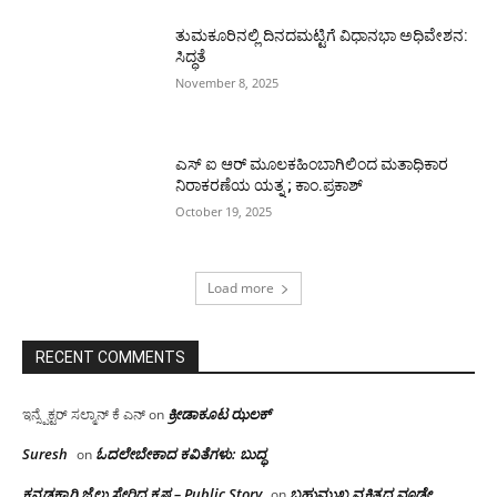
ತುಮಕೂರಿನಲ್ಲಿ ದಿನದಮಟ್ಟಿಗೆ ವಿಧಾನಭಾ ಅಧಿವೇಶನ:
ಸಿದ್ಧತೆ
November 8, 2025
ಎಸ್ ಐ ಆರ್ ಮೂಲಕಹಿಂಬಾಗಿಲಿಂದ ಮತಾಧಿಕಾರ
ನಿರಾಕರಣೆಯ ಯತ್ನ ; ಕಾಂ.ಪ್ರಕಾಶ್
October 19, 2025
Load more
RECENT COMMENTS
ಕ್ರೀಡಾಕೂಟ ಝಲಕ್
ಇನ್ಸ್ಪೆಕ್ಟರ್ ಸಲ್ಮಾನ್ ಕೆ ಎನ್
on
Suresh
ಓದಲೇಬೇಕಾದ‌ ಕವಿತೆಗಳು: ಬುದ್ಧ
on
ಕನ್ನಡಕ್ಕಾಗಿ ಜೈಲು ಸೇರಿದ ಕೃಷ್ಣ – Public Story
ಬಹುಮುಖ ವ್ಯಕ್ತಿತ್ವದ ವೂಡೇ
on