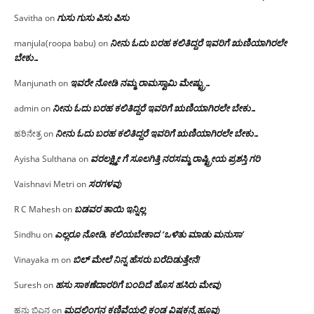
ಗುಸು ಗುಸು ಪಿಸು ಪಿಸು
Savitha
on
ನೀನು ಓದು ಬರಹ ಕಲಿತಿದ್ದರೆ ಇವರಿಗೆ ಋಣಿಯಾಗಿರಲೇ
manjula(roopa babu)
on
ಬೇಕು…
ಇವರೇ‌ ನೋಡಿ‌ ನಮ್ಮ‌ ರಾಮಸ್ವಾಮಿ ಮೇಷ್ಟ್ರು…
Manjunath
on
ನೀನು ಓದು ಬರಹ ಕಲಿತಿದ್ದರೆ ಇವರಿಗೆ ಋಣಿಯಾಗಿರಲೇ ಬೇಕು…
admin
on
ನೀನು ಓದು ಬರಹ ಕಲಿತಿದ್ದರೆ ಇವರಿಗೆ ಋಣಿಯಾಗಿರಲೇ ಬೇಕು…
ಹರಿನೇತ್ರ
on
ವರಲಕ್ಷ್ಮೀ ಗೆ ಸೂಲಗಿತ್ತಿ ನರಸಮ್ಮ‌ ರಾಷ್ಟ್ರೀಯ ಪ್ರಶಸ್ತಿ ಗರಿ
Ayisha Sulthana
on
ಸರಗಳವು
Vaishnavi Metri
on
ಬಡವರ ತಾಯಿ ಇನ್ನಿಲ್ಲ
R C Mahesh
on
ಎಲ್ಲರೂ ನೋಡಿ, ಕಲಿಯಬೇಕಾದ ‘ಒಳಿತು ಮಾಡು ಮನುಸಾ’
Sindhu
on
ಬಿಲ್ ಮೇಲೆ ನಿನ್ನ ಹೆಸರು ಬರೆದಿಡುತ್ತೇನೆ!
Vinayaka m
on
ಹಸು ಸಾಕಣೆದಾರರಿಗೆ ಬಂದಿದೆ ಹೊಸ ಹಸಿರು ಮೇವು
Suresh
on
ಮದಲಿಂಗನ ಕಣಿವೆಯಲ್ಲಿ ಕಂಡ ವಿಷಕನ್ಯೆ ಹೂವು
ಹನು ಬಿಎನ
on