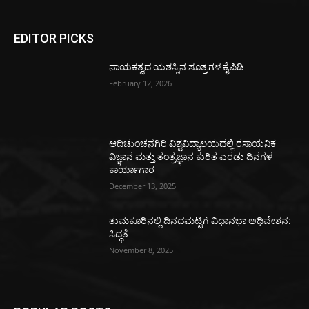
EDITOR PICKS
ನಾಯಕತ್ವದ ಯಶಸ್ಸಿನ ಸೂತ್ರಗಳ ಕೈಪಿಡಿ
February 12, 2026
ಆದಿಚುಂಚನಗಿರಿ ವಿಶ್ವವಿದ್ಯಾಲಯದಲ್ಲಿ ರಸಾಯನಿಕ
ವಿಜ್ಞಾನ ಮತ್ತು ತಂತ್ರಜ್ಞಾನ ಕುರಿತ ಎರಡು ದಿನಗಳ
ಕಾರ್ಯಾಗಾರ
December 13, 2025
ತುಮಕೂರಿನಲ್ಲಿ ದಿನದಮಟ್ಟಿಗೆ ವಿಧಾನಭಾ ಅಧಿವೇಶನ:
ಸಿದ್ಧತೆ
November 8, 2025