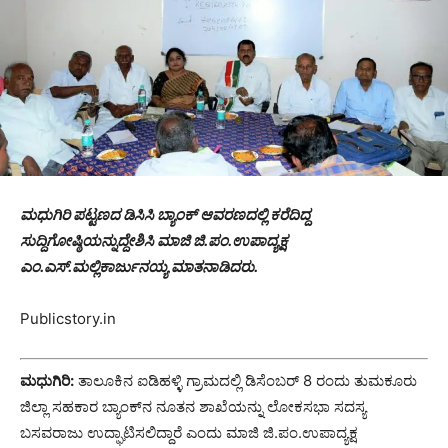
ಮಧುಗಿರಿ ಪಟ್ಟಣದ ಡಿಸಿಸಿ ಬ್ಯಾಂಕ್ ಆವರಣದಲ್ಲಿ ಕರೆದಿದ್ದ
ಸುದ್ದಿಗೋಷ್ಠಿಯನ್ನುದ್ದೇಶಿಸಿ ಮಾಜಿ ಜಿ.ಪಂ.ಉಪಾದ್ಯಕ್ಷ
ಎಂ.ಎಸ್.ಮಲ್ಲಿಕಾರ್ಜುನಯ್ಯ ಮಾತನಾಡಿದರು.
Publicstory.in
ಮಧುಗಿರಿ:
ತಾಲೂಕಿನ ಐಡಿಹಳ್ಳಿ ಗ್ರಾಮದಲ್ಲಿ ಡಿಸೆಂಬರ್ 8 ರಂದು ತುಮಕೂರು
ಜಿಲ್ಲಾ ಸಹಕಾರ ಬ್ಯಾಂಕ್‍ನ ನೂತನ ಶಾಖೆಯನ್ನು ಲೋಕಸಭಾ ಸದಸ್ಯ
ಬಸವರಾಜು ಉದ್ಘಾಟಿಸಲಿದ್ದಾರೆ ಎಂದು ಮಾಜಿ ಜಿ.ಪಂ.ಉಪಾದ್ಯಕ್ಷ