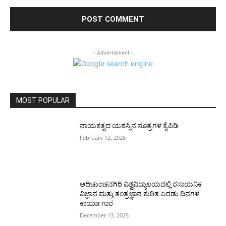
- Advertisment -
MOST POPULAR
ನಾಯಕತ್ವದ ಯಶಸ್ಸಿನ ಸೂತ್ರಗಳ ಕೈಪಿಡಿ
February 12, 2026
ಆದಿಚುಂಚನಗಿರಿ ವಿಶ್ವವಿದ್ಯಾಲಯದಲ್ಲಿ ರಸಾಯನಿಕ
ವಿಜ್ಞಾನ ಮತ್ತು ತಂತ್ರಜ್ಞಾನ ಕುರಿತ ಎರಡು ದಿನಗಳ
ಕಾರ್ಯಾಗಾರ
December 13, 2025