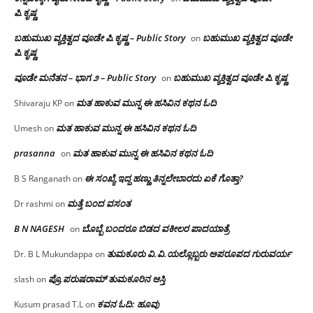
ಪಿ.ಕೃಷ್ಣ
ಬಹುಮುಖ ವ್ಯಕ್ತಿತ್ವದ ವೂಡೇ ಪಿ.ಕೃಷ್ಣ – Public Story
ಬಹುಮುಖ ವ್ಯಕ್ತಿತ್ವದ ವೂಡೇ
on
ಪಿ.ಕೃಷ್ಣ
ವೂಡೇ ಮನೆತನ – ಭಾಗ ೨ – Public Story
ಬಹುಮುಖ ವ್ಯಕ್ತಿತ್ವದ ವೂಡೇ ಪಿ.ಕೃಷ್ಣ
on
ಮತ ಹಾಕುವ ಮುನ್ನ ಈ ಹಸಿವಿನ ಕಥನ ಓದಿ
Shivaraju KP
on
ಮತ ಹಾಕುವ ಮುನ್ನ ಈ ಹಸಿವಿನ ಕಥನ ಓದಿ
Umesh
on
prasanna
ಮತ ಹಾಕುವ ಮುನ್ನ ಈ ಹಸಿವಿನ ಕಥನ ಓದಿ
on
ಈ ಸಂಖ್ಯೆ ಇದ್ದ ಹಣ್ಣು ತಿನ್ನಲೇಬಾರದು ಏಕೆ ಗೊತ್ತಾ?
B S Ranganath
on
ಮತ್ತೆ ಬಂದ ವಸಂತ
Dr rashmi
on
B N NAGESH
ಬೊಬ್ಬೆ ಬಂದರೂ ಬಿಡದ ವಕೀಲರ ಪಾದಯಾತ್ರೆ
on
ತುಮಕೂರು‌ ವಿ.ವಿ.ಯಲ್ಲೊಬ್ಬರು ಅಪರೂಪದ ಗುರುವರ್ಯ
Dr. B L Mukundappa
on
ಪ್ರೊ.ಪರುಷರಾಮ್ ತುಮಕೂರಿನ ಆಸ್ತಿ
slash
on
ಕವನ ಓದಿ: ಹೂವು
Kusum prasad T.L
on