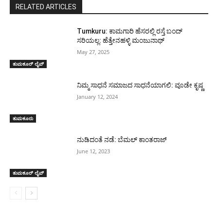
RELATED ARTICLES
Tumkuru: ಕಾಮಗಾರಿ ಹೆಸರಲ್ಲಿ ರಸ್ತೆ ಬಂದ್
ಸರಿಯಲ್ಲ: ಹೆತ್ತೇನಹಳ್ಳಿ ಮಂಜುನಾಥ್
May 27, 2025
ತುಮಕೂರ್ ಲೈವ್
ನಿಮ್ಮ ಸಾಧನೆ ಸಮಾಜದ ಸಾಧನೆಯಾಗಲಿ: ವೂಡೇ ಕೃಷ್ಣ
January 12, 2024
ತುಮಕೂರು
ನುಡಿದಂತೆ ನಡೆ: ಬೆಮಲ್ ಕಾಂತರಾಜ್
June 12, 2023
ತುಮಕೂರ್ ಲೈವ್