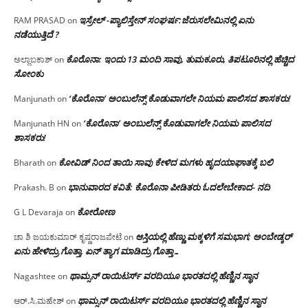
ಇಸ್ರೇಲ್ -ಪ್ಯಾಲಿಸ್ತೇನ್ ಸಂಘರ್ಷ:ಜೆರುಸಲೇಮಿನಲ್ಲಿ ಏನು
RAM PRASAD
on
ನಡೆಯುತ್ತಿದೆ ?
ಕೊರೊನಾ: ಇಂದು 13 ಮಂದಿ ಸಾವು, ತುಮಕೂರು, ತಿಪಟೂರಿನಲ್ಲಿ ಹೆಚ್ಚಿದ
ಅಲ್ಲಾಬಕಾಶ್
on
ಸೋಂಕು
‘ಕೊರೊನಾ’ ಅಂಬುಲೆನ್ಸ್ ಕೊಡುವಾಗಲೇ ನಿಯಮ ಪಾಲಿಸದ ಶಾಸಕರು!
Manjunath
on
‘ಕೊರೊನಾ’ ಅಂಬುಲೆನ್ಸ್ ಕೊಡುವಾಗಲೇ ನಿಯಮ ಪಾಲಿಸದ
Manjunath HN
on
ಶಾಸಕರು!
ಕೋವಿಡ್ ನಿಂದ ತಾಯಿ ಸಾವು ಕೇಳಿದ ಮಗಳು ಹೃದಯಾಘಾತಕ್ಕೆ ಬಲಿ
Bharath
on
ಭಾನುವಾರದ ಕವಿತೆ: ಕೊರೊನಾ ಪೀಡಿತರು ಓದಲೇಬೇಕಾದ- ನದಿ
Prakash. B
on
ಕೋರೋಣ
G L Devaraja
on
ಆಸ್ತಿಯಲ್ಲಿ ಹೆಣ್ಣು ಮಕ್ಕಳಿಗೆ ಸಮಭಾಗ; ಅಂಬೇಡ್ಕರ್
ಚಾ ಶಿ ಜಯಕುಮಾರ್ ಕೃಷ್ಣರಾಜಪೇಟೆ
on
ಏನು ಹೇಳಿದ್ರು ಗೊತ್ತಾ, ಏನ್ ತ್ಯಾಗ ಮಾಡಿದ್ರು ಗೊತ್ತಾ…
ಥಾಮ್ಸನ್ ರಾಯಿಟರ್ಸ್ ವರದಿಯೂ ಭಾರತದಲ್ಲಿ ಹೆಣ್ಣಿನ ಸ್ಥಾನ‌
Nagashtee
on
ಥಾಮ್ಸನ್ ರಾಯಿಟರ್ಸ್ ವರದಿಯೂ ಭಾರತದಲ್ಲಿ ಹೆಣ್ಣಿನ ಸ್ಥಾನ‌
ಆರ್.ಸಿ.ಮಹೇಶ್
on