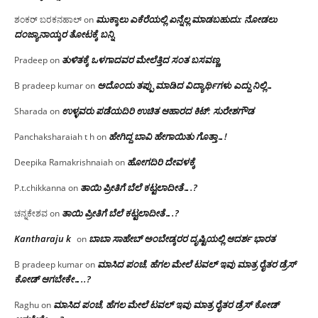
ಮುಕ್ಕಾಲು ಎಕೆರೆಯಲ್ಲಿ ಏನ್ನೆಲ್ಲ‌ ಮಾಡಬಹುದು: ನೋಡಲು
ಶಂಕರ್ ಬರಕನಹಾಲ್
on
ದಂಜ್ಯಾನಾಯ್ಕರ ತೋಟಕ್ಕೆ ಬನ್ನಿ
ತುಳಿತಕ್ಕೆ ಒಳಗಾದವರ ಮೇಲೆತ್ತಿದ ಸಂತ ಬಸವಣ್ಣ
Pradeep
on
ಅದೊಂದು ತಪ್ಪು ಮಾಡಿದ ವಿದ್ಯಾರ್ಥಿಗಳು ಎದ್ದು ನಿಲ್ಲಿ…
B pradeep kumar
on
ಉಳ್ಳವರು ಪಡೆಯದಿರಿ ಉಚಿತ ಆಹಾರದ ಕಿಟ್: ಸುರೇಶಗೌಡ
Sharada
on
ಹೇಗಿದ್ದ ಬಾವಿ ಹೇಗಾಯಿತು ಗೊತ್ತಾ…!
Panchaksharaiah t h
on
ಹೋಗದಿರಿ ದೇವಳಕ್ಕೆ
Deepika Ramakrishnaiah
on
ತಾಯಿ ಪ್ರೀತಿಗೆ ಬೆಲೆ ಕಟ್ಟಲಾದೀತೆ….?
P.t.chikkanna
on
ತಾಯಿ ಪ್ರೀತಿಗೆ ಬೆಲೆ ಕಟ್ಟಲಾದೀತೆ….?
ಚನ್ನಕೇಶವ
on
Kantharaju k
ಬಾಬಾ ಸಾಹೇಬ್ ಅಂಬೇಡ್ಕರರ ದೃಷ್ಟಿಯಲ್ಲಿ ಆದರ್ಶ ಭಾರತ
on
ಮಾಸಿದ ಪಂಚೆ, ಹೆಗಲ ಮೇಲೆ ಟವಲ್‌ ಇವು ಮಾತ್ರ ರೈತರ ಡ್ರೆಸ್‌
B pradeep kumar
on
ಕೋಡ್ ಆಗಬೇಕೇ…..?‌
ಮಾಸಿದ ಪಂಚೆ, ಹೆಗಲ ಮೇಲೆ ಟವಲ್‌ ಇವು ಮಾತ್ರ ರೈತರ ಡ್ರೆಸ್‌ ಕೋಡ್
Raghu
on