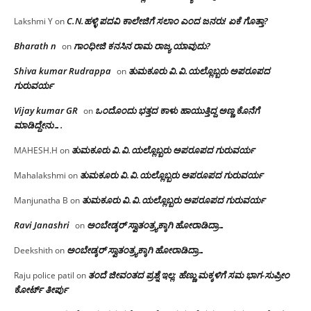
C.N.ಹಳ್ಳಿ ಪದವಿ ಕಾಲೇಜಿಗೆ ಸಲಾಂ‌ ಎಂದ ಜನರು! ಏಕೆ ಗೊತ್ತಾ?
Lakshmi Y
on
Bharath n
ಗಾಂಧೀಜಿ ಕನಸಿನ ರಾಮ ರಾಜ್ಯ ಯಾವುದು?
on
Shiva kumar Rudrappa
ತುಮಕೂರು‌ ವಿ.ವಿ.ಯಲ್ಲೊಬ್ಬರು ಅಪರೂಪದ
on
ಗುರುವರ್ಯ
Vijay kumar GR
ಒಂದೊಂದು ಭತ್ತದ ಕಾಳು ಹಾಯುತ್ತಿದ್ದ ಅಣ್ಣ ಕೊನೆಗೆ
on
ಮಾಡಿದ್ದೇನು….
ತುಮಕೂರು‌ ವಿ.ವಿ.ಯಲ್ಲೊಬ್ಬರು ಅಪರೂಪದ ಗುರುವರ್ಯ
MAHESH.H
on
ತುಮಕೂರು‌ ವಿ.ವಿ.ಯಲ್ಲೊಬ್ಬರು ಅಪರೂಪದ ಗುರುವರ್ಯ
Mahalakshmi
on
ತುಮಕೂರು‌ ವಿ.ವಿ.ಯಲ್ಲೊಬ್ಬರು ಅಪರೂಪದ ಗುರುವರ್ಯ
Manjunatha B
on
Ravi Janashri
ಅಂಬೇಡ್ಕರ್ ಸ್ವಾತಂತ್ರ್ಯಕ್ಕಾಗಿ ಹೋರಾಡಿದ್ರಾ…
on
ಅಂಬೇಡ್ಕರ್ ಸ್ವಾತಂತ್ರ್ಯಕ್ಕಾಗಿ ಹೋರಾಡಿದ್ರಾ…
Deekshith
on
ತಂದೆ ಜೀವಂತದ ಪ್ರಶ್ನೆ ಇಲ್ಲ: ಹೆಣ್ಣು ಮಕ್ಕಳಿಗೆ ಸಮ ಭಾಗ-ಸುಪ್ರೀಂ
Raju police patil
on
ಕೋರ್ಟ್ ತೀರ್ಪು