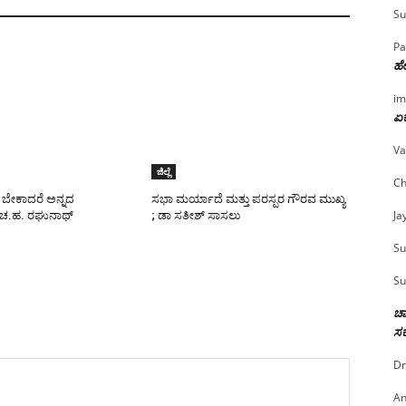
Su
Pa
ಹೇ
im
ಏಕ
Va
ಜಿಲ್ಲೆ
Ch
ಬೇಕಾದರೆ ಅನ್ನದ
ಸಭಾ ಮರ್ಯಾದೆ ಮತ್ತು ಪರಸ್ಪರ ಗೌರವ ಮುಖ್ಯ
Ja
 ಚ.ಹ. ರಘುನಾಥ್
; ಡಾ ಸತೀಶ್ ಸಾಸಲು
Su
Su
ಚಾ
ಸರ
Dr
An