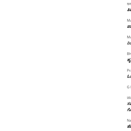
ಅಲ
ತಿ
Ma
ಪಾ
Ma
ನ
Bh
ಹೃ
Pr
ಓ
G 
ಚಾ
ಸಮ
ಗೊ
Na
ಹೆಣ