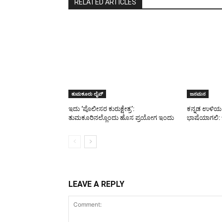
RELATED ARTICLES
ತುಮಕೂರು ಲೈವ್
ಜನಮನ
ಇದು ‘ಪೊಲೀಸರ ಕುರುಕ್ಷೇತ್ರ’:
ಕನ್ನಡ ಉಳಿಯ 
ತುಮಕೂರಿನಲ್ಲೊಂದು ಹೊಸ ಪ್ರಯೋಗ ಇಂದು
ಭಾಷೆಯಾಗಲಿ:
LEAVE A REPLY