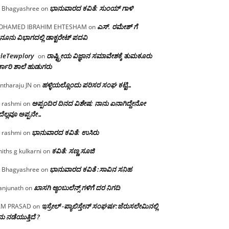
ಭಾನುವಾರದ ಕವಿತೆ: ಸುಂಯ್ ಗಾಳಿ
 Bhagyashree
on
ಎಸ್. ರಮೇಶ್ ಗೆ
OHAMED IBRAHIM EHTESHAM
on
ನೂನು ವಿಭಾಗದಲ್ಲಿ ಡಾಕ್ಟರೇಟ್ ಪದವಿ
eleTewplory
ರಾಷ್ಟ್ರೀಯ ವಿಜ್ಞಾನ ಸಮಾವೇಶಕ್ಕೆ‌ ತುಮಕೂರು
on
್ಕಾರಿ ಶಾಲೆ ಹುಡುಗರು
ಹಳ್ಳಿಯಲ್ಲೊಂದು ಪರಿಸರ ಸಂಘ ಕಟ್ಟಿ…
ntharaju JN
on
ಅಪ್ಪಂದಿರ ದಿನದ ವಿಶೇಷ: ನಾನು ಏನಾಗಿದ್ದೇನೋ‌
 rashmi
on
ೆಲ್ಲವೂ ಅಪ್ಪನೇ…
ಭಾನುವಾರದ ಕವಿತೆ: ಉಸಿರು
 rashmi
on
ಕವಿತೆ: ಸಣ್ಣ ಸೂಜಿ
iths g kulkarni
on
ಭಾನುವಾರದ ಕವಿತೆ :ಸಾವಿನ ಸನಿಹ
 Bhagyashree
on
ಖಾಸಗಿ ಆ್ಯಂಬುಲೆನ್ಸ್ ಗಳಿಗೆ ದರ ನಿಗದಿ
njunath
on
ಇಸ್ರೇಲ್ -ಪ್ಯಾಲಿಸ್ತೇನ್ ಸಂಘರ್ಷ:ಜೆರುಸಲೇಮಿನಲ್ಲಿ
AM PRASAD
on
ು ನಡೆಯುತ್ತಿದೆ ?