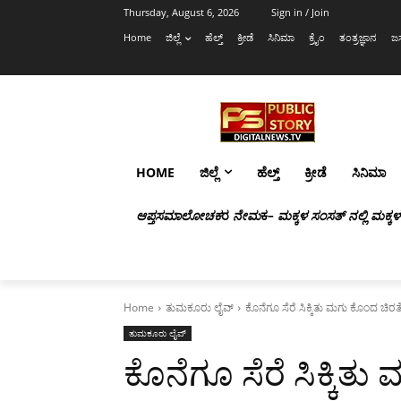
Thursday, August 6, 2026
Sign in / Join
Home
ಜಿಲ್ಲೆ
ಹೆಲ್ತ್
ಕ್ರೀಡೆ
ಸಿನಿಮಾ
ಕ್ರೈಂ
ತಂತ್ರಜ್ಞಾನ
ಜಸ
HOME
ಜಿಲ್ಲೆ
ಹೆಲ್ತ್
ಕ್ರೀಡೆ
ಸಿನಿಮಾ
ಆಪ್ತಸಮಾಲೋಚಕ
ರ
ನೇಮ
ಕ
– ಮಕ್ಕಳ ಸಂಸತ್ ನಲ್ಲಿ ಮಕ್ಕ
Home
ತುಮಕೂರು ಲೈವ್
ಕೊನೆಗೂ ಸೆರೆ ಸಿಕ್ಕಿತು ಮಗು ಕೊಂದ ಚಿರತ
ತುಮಕೂರು ಲೈವ್
ಕೊನೆಗೂ ಸೆರೆ ಸಿಕ್ಕಿತ