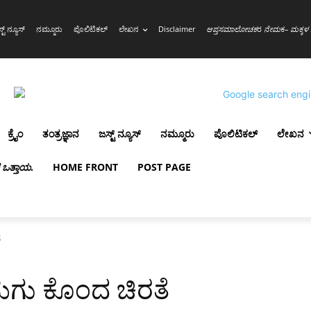
್ಟ್ ನ್ಯೂಸ್
ನಮ್ಮೂರು
ಪೊಲಿಟಿಕಲ್
ಲೇಖನ
Disclaimer
ಆಪ್ತಸಮಾಲೋಚಕ
ರ
ನೇಮ
ಕ
– ಮಕ್ಕಳ 
ಕ್ರೈಂ
ತಂತ್ರಜ್ಞಾನ
ಜಸ್ಟ್ ನ್ಯೂಸ್
ನಮ್ಮೂರು
ಪೊಲಿಟಿಕಲ್
ಲೇಖನ
ಳ ಒತ್ತಾಯ
.
HOME FRONT
POST PAGE
ೆ
ು ಮಗು ಕೊಂದ ಚಿರತೆ