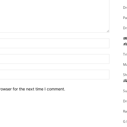
Dr
Pa
Dr
ಚಾ
Name:*
ಸರ
Tr
Email:*
Ma
Website:
Sh
ನಷ
rowser for the next time I comment.
Su
Dr
Ra
G 