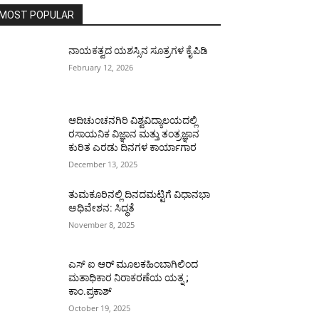
MOST POPULAR
ನಾಯಕತ್ವದ ಯಶಸ್ಸಿನ ಸೂತ್ರಗಳ ಕೈಪಿಡಿ
February 12, 2026
ಆದಿಚುಂಚನಗಿರಿ ವಿಶ್ವವಿದ್ಯಾಲಯದಲ್ಲಿ
ರಸಾಯನಿಕ ವಿಜ್ಞಾನ ಮತ್ತು ತಂತ್ರಜ್ಞಾನ
ಕುರಿತ ಎರಡು ದಿನಗಳ ಕಾರ್ಯಾಗಾರ
December 13, 2025
ತುಮಕೂರಿನಲ್ಲಿ ದಿನದಮಟ್ಟಿಗೆ ವಿಧಾನಭಾ
ಅಧಿವೇಶನ: ಸಿದ್ಧತೆ
November 8, 2025
ಎಸ್ ಐ ಆರ್ ಮೂಲಕಹಿಂಬಾಗಿಲಿಂದ
ಮತಾಧಿಕಾರ ನಿರಾಕರಣೆಯ ಯತ್ನ ;
ಕಾಂ.ಪ್ರಕಾಶ್
October 19, 2025