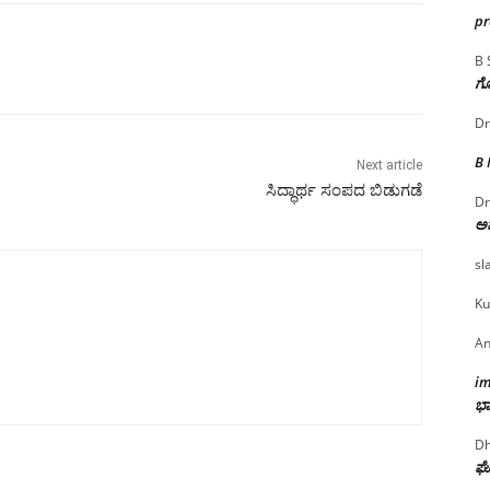
p
B 
ಗೊ
Dr
B
Next article
ಸಿದ್ಧಾರ್ಥ ಸಂಪದ ಬಿಡುಗಡೆ
Dr
ಅ
sl
Ku
An
i
ಭಾ
Dh
ಘೋ