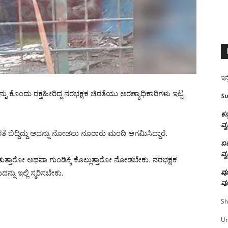
ಇನ್
್ನು ಕೊಂದು ರಕ್ತಹೀರಿದ್ದ ನರಭಕ್ಷಕ ಚಿರತೆಯು ಅರಣ್ಯಾಧಿಕಾರಿಗಳು ಇಟ್ಟ
Su
ಕನ
ವ್ಯ
ರತೆ ಬಿದ್ದಿದ್ದು ಅದನ್ನು ನೋಡಲು ನೂರಾರು ಮಂದಿ ಆಗಮಿಸಿದ್ದಾರೆ.
ಬಹ
ವ್ಯ
 ಬಿಡುತ್ತಾರೋ ಅಥವಾ ಗುಂಡಿಕ್ಕಿ ಕೊಲ್ಲುತ್ತಾರೋ ನೋಡಬೇಕು. ನರಭಕ್ಷಕ
ವೂ
ನ್ನು ಇಲ್ಲಿ ಸ್ಮರಿಸಬೇಕು.
ವೂ
Sh
U