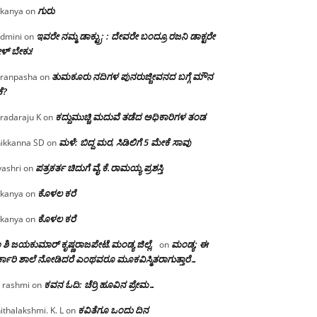
ಗುರು
kanya
on
ಇವರೇ ನಮ್ಮ ಡಾಕ್ಟ್ರು; : ದೇವರೇ ಬಂದ್ರೂ ರಜನಿ ಡಾಕ್ಟರೇ
dmini
on
ಳ್ ಬೇಕು!
ತುಮಕೂರು ನದಿಗಳ ಪುನರುಜ್ಜೀವನದ ಬಗ್ಗೆ ಮೌನ
ranpasha
on
ೆ?
ಕದ್ದುಮುಚ್ಚಿ ಮದುವೆ ತಡೆದ ಅಧಿಕಾರಿಗಳ ತಂಡ
radaraju K
on
ಮಳೆ: ಬಿದ್ದ ಮರ, ಸಿಡಿಲಿಗೆ 5 ಮೇಕೆ ಸಾವು
ikkanna SD
on
ಪತ್ರಕರ್ತ ಚಿದುಗೆ ವೈ.ಕೆ.ರಾಮಯ್ಯ ಪ್ರಶಸ್ತಿ
yashri
on
ಕೊಳಲ ಕರೆ
kanya
on
ಕೊಳಲ ಕರೆ
kanya
on
 ಶಿ ಜಯಕುಮಾರ್ ಕೃಷ್ಣರಾಜಪೇಟೆ.ಮಂಡ್ಯ ಜಿಲ್ಲೆ.
ಮಂಡ್ಯ: ಈ
on
್ಕಾರಿ ಶಾಲೆ ನೋಡಿದರೆ ಎಂಥವರೂ ಮೂಕವಿಸ್ಮಿತರಾಗುತ್ತಾರೆ…
ಕವನ ಓದಿ: ಚೆರ್ರಿ ಹೂವಿನ ಪ್ರೇಮ…
 rashmi
on
ಕವಿತೆಗೂ ಒಂದು ದಿನ
ithalakshmi. K. L
on