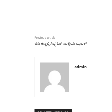
Share
Previous article
ಜೆಪಿ ಕಣ್ಣಲ್ಲಿ ಸಿದ್ಧಗಂಗೆ ಜಾತ್ರೆಯ ಝಲಕ್
admin