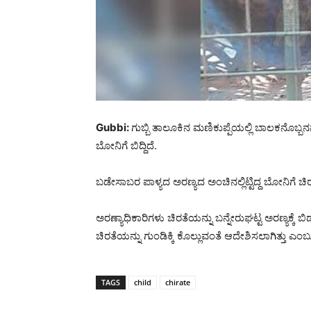
Gubbi:
ಗುಬ್ಬಿ ತಾಲೂಕಿನ ಮಣಿಕುಪ್ಪೆಯಲ್ಲಿ ಬಾಲಕನೊಬ್ಬನನ
ಬೋನಿಗೆ ಬಿದ್ದಿದೆ.
ಬಡೇಸಾಬರ ಪಾಳ್ಯದ ಅರಣ್ಯದ ಅಂಚಿನಲ್ಲಿಟ್ಟಿದ್ದ ಬೋನಿಗೆ ಚಿ
ಅರಣ್ಯಾಧಿಕಾರಿಗಳು ಚಿರತೆಯನ್ನು ಬನ್ನೇರುಘಟ್ಟ ಅರಣ್ಯಕ್ಕೆ
ಚಿರತೆಯನ್ನು ಗುಂಡಿಕ್ಕಿ ಕೊಲ್ಲುವಂತೆ ಆದೇಶಿಸಲಾಗಿತ್ತು ಎಂಬುದ
TAGS
child
chirate