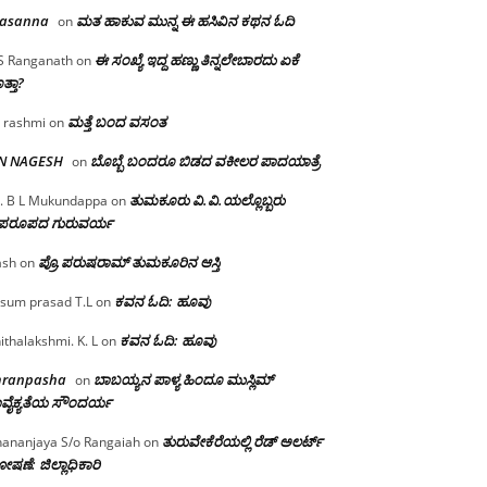
rasanna
ಮತ ಹಾಕುವ ಮುನ್ನ ಈ ಹಸಿವಿನ ಕಥನ ಓದಿ
on
ಈ ಸಂಖ್ಯೆ ಇದ್ದ ಹಣ್ಣು ತಿನ್ನಲೇಬಾರದು ಏಕೆ
S Ranganath
on
ತ್ತಾ?
ಮತ್ತೆ ಬಂದ ವಸಂತ
 rashmi
on
 N NAGESH
ಬೊಬ್ಬೆ ಬಂದರೂ ಬಿಡದ ವಕೀಲರ ಪಾದಯಾತ್ರೆ
on
ತುಮಕೂರು‌ ವಿ.ವಿ.ಯಲ್ಲೊಬ್ಬರು
. B L Mukundappa
on
ಪರೂಪದ ಗುರುವರ್ಯ
ಪ್ರೊ.ಪರುಷರಾಮ್ ತುಮಕೂರಿನ ಆಸ್ತಿ
ash
on
ಕವನ ಓದಿ: ಹೂವು
sum prasad T.L
on
ಕವನ ಓದಿ: ಹೂವು
ithalakshmi. K. L
on
mranpasha
ಬಾಬಯ್ಯನ ಪಾಳ್ಯ ಹಿಂದೂ ಮುಸ್ಲಿಮ್
on
ವೈಕ್ಯತೆಯ ಸೌಂದರ್ಯ
ತುರುವೇಕೆರೆಯಲ್ಲಿ ರೆಡ್ ಅಲರ್ಟ್
ananjaya S/o Rangaiah
on
ಷಣೆ: ಜಿಲ್ಲಾಧಿಕಾರಿ