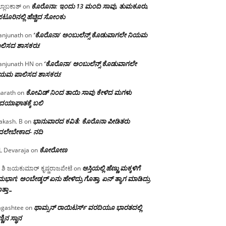
ಕೊರೊನಾ: ಇಂದು 13 ಮಂದಿ ಸಾವು, ತುಮಕೂರು,
್ಲಾಬಕಾಶ್
on
ಪಟೂರಿನಲ್ಲಿ ಹೆಚ್ಚಿದ ಸೋಂಕು
‘ಕೊರೊನಾ’ ಅಂಬುಲೆನ್ಸ್ ಕೊಡುವಾಗಲೇ ನಿಯಮ
njunath
on
ಲಿಸದ ಶಾಸಕರು!
‘ಕೊರೊನಾ’ ಅಂಬುಲೆನ್ಸ್ ಕೊಡುವಾಗಲೇ
njunath HN
on
ಿಯಮ ಪಾಲಿಸದ ಶಾಸಕರು!
ಕೋವಿಡ್ ನಿಂದ ತಾಯಿ ಸಾವು ಕೇಳಿದ ಮಗಳು
arath
on
ದಯಾಘಾತಕ್ಕೆ ಬಲಿ
ಭಾನುವಾರದ ಕವಿತೆ: ಕೊರೊನಾ ಪೀಡಿತರು
akash. B
on
ದಲೇಬೇಕಾದ- ನದಿ
ಕೋರೋಣ
L Devaraja
on
ಆಸ್ತಿಯಲ್ಲಿ ಹೆಣ್ಣು ಮಕ್ಕಳಿಗೆ
 ಶಿ ಜಯಕುಮಾರ್ ಕೃಷ್ಣರಾಜಪೇಟೆ
on
ಭಾಗ; ಅಂಬೇಡ್ಕರ್ ಏನು ಹೇಳಿದ್ರು ಗೊತ್ತಾ, ಏನ್ ತ್ಯಾಗ ಮಾಡಿದ್ರು
ತ್ತಾ…
ಥಾಮ್ಸನ್ ರಾಯಿಟರ್ಸ್ ವರದಿಯೂ ಭಾರತದಲ್ಲಿ
gashtee
on
್ಣಿನ ಸ್ಥಾನ‌