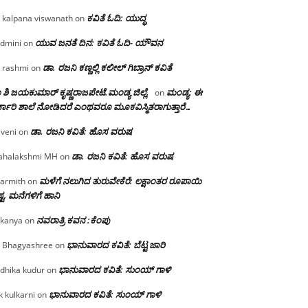
ಕವಿತೆ ಓದಿ: ಯುದ್ಧ
 kalpana viswanath
on
ಯುವ ಜನತೆ ದಿನ: ಕವಿತೆ ಓದಿ- ಯೌವನ
dmini
on
ಡಾ. ರಜನಿ‌ ಕಣ್ಣಲ್ಲಿ ಕಲೀಲ್ ಗಿಬ್ರಾನ್ ಕವಿತೆ
 rashmi
on
 ಶಿ ಜಯಕುಮಾರ್ ಕೃಷ್ಣರಾಜಪೇಟೆ.ಮಂಡ್ಯ ಜಿಲ್ಲೆ.
ಮಂಡ್ಯ: ಈ
on
್ಕಾರಿ ಶಾಲೆ ನೋಡಿದರೆ ಎಂಥವರೂ ಮೂಕವಿಸ್ಮಿತರಾಗುತ್ತಾರೆ…
ಡಾ. ರಜನಿ ಕವಿತೆ: ಹೊಸ ವರುಷ
iveni
on
ಡಾ. ರಜನಿ ಕವಿತೆ: ಹೊಸ ವರುಷ
halakshmi MH
on
ಮಳೆಗೆ ನಲುಗಿದ ತುರುವೇಕೆರೆ: ಲಕ್ಷಾಂತರ ರೂಪಾಯಿ
armith
on
್ಟ, ಮನೆಗಳಿಗೆ ಹಾನಿ
ನವರಾತ್ರಿ ಕವನ :ಕೆಂಪು
kanya
on
ಭಾನುವಾರದ ಕವಿತೆ: ಬೆಟ್ಟ ಜಾರಿ
 Bhagyashree
on
ಭಾನುವಾರದ ಕವಿತೆ: ಸುಂಯ್ ಗಾಳಿ
dhika kudur
on
ಭಾನುವಾರದ ಕವಿತೆ: ಸುಂಯ್ ಗಾಳಿ
k kulkarni
on