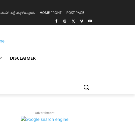
ಸಂಸತ್ ನಲ್ಲಿ ಮಕ್ಕಳ ಒತ್ತಾಯ
.
HOME FRONT
POST PAGE
DISCLAIMER
- Advertisment -