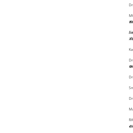
Dr
M
ಕಾ
li
ಸರ
Ka
Dr
ಅದ
Dr
Sm
Dr
Ma
R
ಏನ