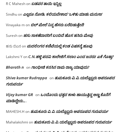
ಬಡವರ ತಾಯಿ ಇನ್ನಿಲ್ಲ
R C Mahesh
on
ಎಲ್ಲರೂ ನೋಡಿ, ಕಲಿಯಬೇಕಾದ ‘ಒಳಿತು ಮಾಡು ಮನುಸಾ’
Sindhu
on
ಬಿಲ್ ಮೇಲೆ ನಿನ್ನ ಹೆಸರು ಬರೆದಿಡುತ್ತೇನೆ!
Vinayaka m
on
ಹಸು ಸಾಕಣೆದಾರರಿಗೆ ಬಂದಿದೆ ಹೊಸ ಹಸಿರು ಮೇವು
Suresh
on
ಮದಲಿಂಗನ ಕಣಿವೆಯಲ್ಲಿ ಕಂಡ ವಿಷಕನ್ಯೆ ಹೂವು
ಹನು ಬಿಎನ
on
C.N.ಹಳ್ಳಿ ಪದವಿ ಕಾಲೇಜಿಗೆ ಸಲಾಂ‌ ಎಂದ ಜನರು! ಏಕೆ ಗೊತ್ತಾ?
Lakshmi Y
on
Bharath n
ಗಾಂಧೀಜಿ ಕನಸಿನ ರಾಮ ರಾಜ್ಯ ಯಾವುದು?
on
Shiva kumar Rudrappa
ತುಮಕೂರು‌ ವಿ.ವಿ.ಯಲ್ಲೊಬ್ಬರು ಅಪರೂಪದ
on
ಗುರುವರ್ಯ
Vijay kumar GR
ಒಂದೊಂದು ಭತ್ತದ ಕಾಳು ಹಾಯುತ್ತಿದ್ದ ಅಣ್ಣ ಕೊನೆಗೆ
on
ಮಾಡಿದ್ದೇನು….
ತುಮಕೂರು‌ ವಿ.ವಿ.ಯಲ್ಲೊಬ್ಬರು ಅಪರೂಪದ ಗುರುವರ್ಯ
MAHESH.H
on
ತುಮಕೂರು‌ ವಿ.ವಿ.ಯಲ್ಲೊಬ್ಬರು ಅಪರೂಪದ ಗುರುವರ್ಯ
Mahalakshmi
on