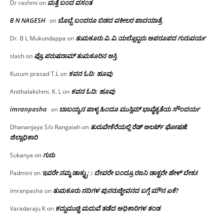
ಮತ್ತೆ ಬಂದ ವಸಂತ
Dr rashmi
on
B N NAGESH
ಬೊಬ್ಬೆ ಬಂದರೂ ಬಿಡದ ವಕೀಲರ ಪಾದಯಾತ್ರೆ
on
ತುಮಕೂರು‌ ವಿ.ವಿ.ಯಲ್ಲೊಬ್ಬರು ಅಪರೂಪದ ಗುರುವರ್ಯ
Dr. B L Mukundappa
on
ಪ್ರೊ.ಪರುಷರಾಮ್ ತುಮಕೂರಿನ ಆಸ್ತಿ
slash
on
ಕವನ ಓದಿ: ಹೂವು
Kusum prasad T.L
on
ಕವನ ಓದಿ: ಹೂವು
Anithalakshmi. K. L
on
imranpasha
ಬಾಬಯ್ಯನ ಪಾಳ್ಯ ಹಿಂದೂ ಮುಸ್ಲಿಮ್ ಭಾವೈಕ್ಯತೆಯ ಸೌಂದರ್ಯ
on
ತುರುವೇಕೆರೆಯಲ್ಲಿ ರೆಡ್ ಅಲರ್ಟ್ ಘೋಷಣೆ:
Dhananjaya S/o Rangaiah
on
ಜಿಲ್ಲಾಧಿಕಾರಿ
ಗುರು
Sukanya
on
ಇವರೇ ನಮ್ಮ ಡಾಕ್ಟ್ರು; : ದೇವರೇ ಬಂದ್ರೂ ರಜನಿ ಡಾಕ್ಟರೇ ಹೇಳ್ ಬೇಕು!
Padmini
on
ತುಮಕೂರು ನದಿಗಳ ಪುನರುಜ್ಜೀವನದ ಬಗ್ಗೆ ಮೌನ ಏಕೆ?
imranpasha
on
ಕದ್ದುಮುಚ್ಚಿ ಮದುವೆ ತಡೆದ ಅಧಿಕಾರಿಗಳ ತಂಡ
Varadaraju K
on