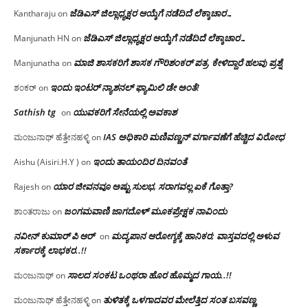
ಜೆಡಿಎಸ್ ಜಿಲ್ಲಾಧ್ಯಕ್ಷರ ಆಯ್ಕೆಗೆ ನಡೆದಿದೆ ಲೆಕ್ಕಾಚಾರ…
Kantharaju
on
ಜೆಡಿಎಸ್ ಜಿಲ್ಲಾಧ್ಯಕ್ಷರ ಆಯ್ಕೆಗೆ ನಡೆದಿದೆ ಲೆಕ್ಕಾಚಾರ…
Manjunath HN
on
ಮಾಜಿ ಶಾಸಕರಿಗೆ ಶಾಸಕ ಗೌರಿಶಂಕರ್ ಪತ್ರ, ಕೇಳಿದ್ದಾರೆ ಹಲವು ಪ್ರಶ್ನೆ
Manjunatha
on
ಇಂದು ಇಂಟರ್ ನ್ಯಾಶನಲ್ ಫ್ಯಾಮಿಲಿ ಡೇ ಅಂತೆ!
ಶಂಕರ್
on
Sathish tg
ಯುವಕರಿಗೆ ಸೇನೆಯಲ್ಲಿ ಅವಕಾಶ
on
IAS ಅಧಿಕಾರಿ ಮಣಿವಣ್ಣನ್ ವರ್ಗಾವಣೆಗೆ ಹೆಚ್ಚಿದ‌ ವಿರೋಧ
ಮಂಜುನಾಥ್ ಹೆತ್ತೇನಹಳ್ಳಿ
on
ಇಂದು ತಾಯಂದಿರ ದಿನವಂತೆ
Aishu (Aisiri.H.Y )
on
ಯಾರ ಜೀವನವೂ ಅಷ್ಟು ಸುಲಭ, ಸರಾಗವಲ್ಲ ಏಕೆ ಗೊತ್ತಾ?
Rajesh
on
ಜಂಗಮವಾಣಿ ಜಾಗದೊಳ್ ಮೂಕಪ್ರೇಕ್ಷಕ ನಾವಿಂದು
ಶಾಂತರಾಜು
on
ನವೀನ್ ಕುಮಾರ್ ಪಿ ಆರ್
ಮದ್ಯಪಾನ ಆರೋಗ್ಯಕ್ಕೆ ಹಾನಿಕರ; ವಾಸ್ತವದಲ್ಲಿ ಅಳುವ
on
ಸರ್ಕಾರಕ್ಕೆ ಲಾಭಕರ..!!
ಸಾಲದ ಸಂಕಟ ಒಂಥರಾ ಹೊರ ಹೊಮ್ಮದ ಗಾಯ..!!
ಮಂಜುನಾಥ್
on
ತುಳಿತಕ್ಕೆ ಒಳಗಾದವರ ಮೇಲೆತ್ತಿದ ಸಂತ ಬಸವಣ್ಣ
ಮಂಜುನಾಥ್ ಹೆತ್ತೇನಹಳ್ಳಿ
on