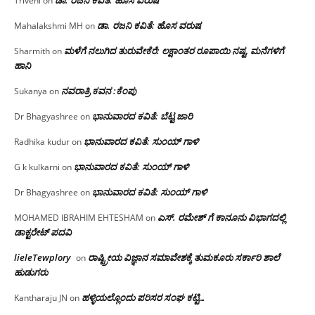
Triveni
on
ಡಾ. ರಜನಿ ಕವಿತೆ: ಹೊಸ ವರುಷ
Mahalakshmi MH
on
ಮಳೆಗೆ ನಲುಗಿದ ತುರುವೇಕೆರೆ: ಲಕ್ಷಾಂತರ ರೂಪಾಯಿ ನಷ್ಟ, ಮನೆಗಳಿಗೆ
Sharmith
on
ಹಾನಿ
ನವರಾತ್ರಿ ಕವನ :ಕೆಂಪು
Sukanya
on
ಭಾನುವಾರದ ಕವಿತೆ: ಬೆಟ್ಟ ಜಾರಿ
Dr Bhagyashree
on
ಭಾನುವಾರದ ಕವಿತೆ: ಸುಂಯ್ ಗಾಳಿ
Radhika kudur
on
ಭಾನುವಾರದ ಕವಿತೆ: ಸುಂಯ್ ಗಾಳಿ
G k kulkarni
on
ಭಾನುವಾರದ ಕವಿತೆ: ಸುಂಯ್ ಗಾಳಿ
Dr Bhagyashree
on
ಎಸ್. ರಮೇಶ್ ಗೆ ಕಾನೂನು ವಿಭಾಗದಲ್ಲಿ
MOHAMED IBRAHIM EHTESHAM
on
ಡಾಕ್ಟರೇಟ್ ಪದವಿ
lieleTewplory
ರಾಷ್ಟ್ರೀಯ ವಿಜ್ಞಾನ ಸಮಾವೇಶಕ್ಕೆ‌ ತುಮಕೂರು ಸರ್ಕಾರಿ ಶಾಲೆ
on
ಹುಡುಗರು
ಹಳ್ಳಿಯಲ್ಲೊಂದು ಪರಿಸರ ಸಂಘ ಕಟ್ಟಿ…
Kantharaju JN
on