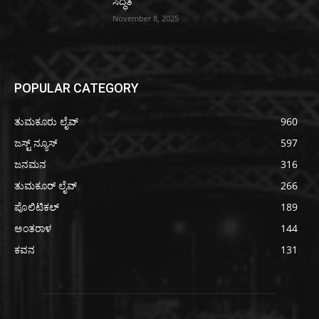
ಸಿದ್ಧತೆ
November 8, 2025
POPULAR CATEGORY
ತುಮಕೂರು ಲೈವ್
960
ಜಸ್ಟ್ ನ್ಯೂಸ್
597
ಜನಮನ
316
ತುಮಕೂರ್ ಲೈವ್
266
ಪೊಲಿಟಿಕಲ್
189
ಅಂತರಾಳ
144
ಕವನ
131