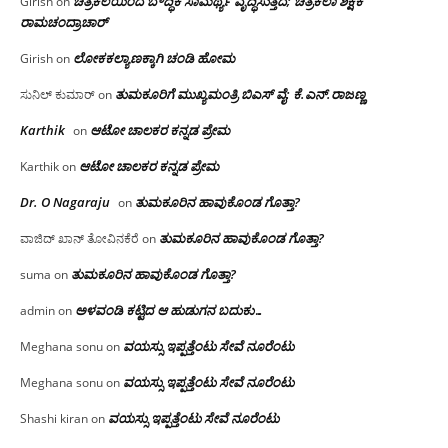
ಚಿತ್ರಕಲೆಯಿಂದ ಬೌದ್ಧಿಕ ಸಾಮರ್ಥ್ಯ ವೃದ್ಧಿಸುತ್ತದೆ; ಚಿತ್ರಕಲಾ ಶಿಕ್ಷಕ
Girish
on
ರಾಮಚಂದ್ರಾಚಾರ್
ಲೋಕಕಲ್ಯಾಣಕ್ಕಾಗಿ ಚಂಡಿ ಹೋಮ
Girish
on
ತುಮಕೂರಿಗೆ ಮುಖ್ಯಮಂತ್ರಿ ಬಿಎಸ್ ವೈ: ಕೆ.ಎನ್.ರಾಜಣ್ಣ
ಸುನಿಲ್ ಕುಮಾರ್
on
Karthik
ಆಟೋ ಚಾಲಕರ ಕನ್ನಡ ಪ್ರೇಮ
on
ಆಟೋ ಚಾಲಕರ ಕನ್ನಡ ಪ್ರೇಮ
Karthik
on
Dr. O Nagaraju
ತುಮಕೂರಿನ ಹಾವುಕೊಂಡ ಗೊತ್ತಾ?
on
ತುಮಕೂರಿನ ಹಾವುಕೊಂಡ ಗೊತ್ತಾ?
ವಾಜಿದ್ ಖಾನ್ ತೋವಿನಕೆರೆ
on
ತುಮಕೂರಿನ ಹಾವುಕೊಂಡ ಗೊತ್ತಾ?
suma
on
ಅಳವಂಡಿ ಕಟ್ಟಿದ ಆ ಹುಡುಗನ ಬದುಕು…
admin
on
ವಯಸ್ಸು ಇಪ್ಪತ್ತೆಂಟು ಸೇವೆ ನೂರೆಂಟು
Meghana sonu
on
ವಯಸ್ಸು ಇಪ್ಪತ್ತೆಂಟು ಸೇವೆ ನೂರೆಂಟು
Meghana sonu
on
ವಯಸ್ಸು ಇಪ್ಪತ್ತೆಂಟು ಸೇವೆ ನೂರೆಂಟು
Shashi kiran
on