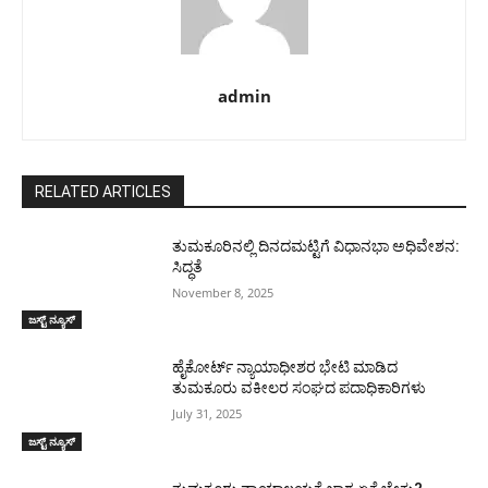
admin
RELATED ARTICLES
ತುಮಕೂರಿನಲ್ಲಿ ದಿನದಮಟ್ಟಿಗೆ ವಿಧಾನಭಾ ಅಧಿವೇಶನ:
ಸಿದ್ಧತೆ
November 8, 2025
ಜಸ್ಟ್ ನ್ಯೂಸ್
ಹೈಕೋರ್ಟ್ ನ್ಯಾಯಾಧೀಶರ ಭೇಟಿ ಮಾಡಿದ
ತುಮಕೂರು ವಕೀಲರ ಸಂಘದ ಪದಾಧಿಕಾರಿಗಳು
July 31, 2025
ಜಸ್ಟ್ ನ್ಯೂಸ್