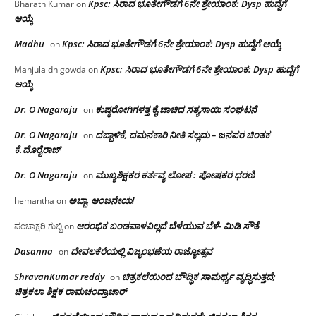
Kpsc: ಸಿರಾದ ಭೂತೇಗೌಡಗೆ 6ನೇ ಶ್ರೇಯಾಂಕ: Dysp ಹುದ್ದೆಗೆ
Bharath Kumar
on
ಆಯ್ಕೆ
Madhu
Kpsc: ಸಿರಾದ ಭೂತೇಗೌಡಗೆ 6ನೇ ಶ್ರೇಯಾಂಕ: Dysp ಹುದ್ದೆಗೆ ಆಯ್ಕೆ
on
Kpsc: ಸಿರಾದ ಭೂತೇಗೌಡಗೆ 6ನೇ ಶ್ರೇಯಾಂಕ: Dysp ಹುದ್ದೆಗೆ
Manjula dh gowda
on
ಆಯ್ಕೆ
Dr. O Nagaraju
ಕುಷ್ಠರೋಗಿಗಳತ್ತ ಕೈ ಚಾಚಿದ ಸತ್ಯಸಾಯಿ ಸಂಘಟನೆ
on
Dr. O Nagaraju
ದಬ್ಬಾಳಿಕೆ, ದಮನಕಾರಿ ನೀತಿ ಸಲ್ಲದು – ಜನಪರ ಚಿಂತಕ
on
ಕೆ.ದೊರೈರಾಜ್
Dr. O Nagaraju
ಮುಖ್ಯಶಿಕ್ಷಕರ ಕರ್ತವ್ಯ ಲೋಪ : ಪೋಷಕರ ಧರಣಿ
on
ಅಬ್ಬಾ, ಆಂಜನೇಯ!
hemantha
on
ಆರಂಭಿಕ ಬಂಡವಾಳವಿಲ್ಲದೆ ಬೆಳೆಯುವ ಬೆಳೆ- ಮಿಡಿ ಸೌತೆ
ಪಂಚಾಕ್ಷರಿ ಗುಬ್ಬಿ
on
Dasanna
ದೇವಲಕೆರೆಯಲ್ಲಿ ವಿಜೃಂಭಣೆಯ ರಾಜ್ಯೋತ್ಸವ
on
ShravanKumar reddy
ಚಿತ್ರಕಲೆಯಿಂದ ಬೌದ್ಧಿಕ ಸಾಮರ್ಥ್ಯ ವೃದ್ಧಿಸುತ್ತದೆ;
on
ಚಿತ್ರಕಲಾ ಶಿಕ್ಷಕ ರಾಮಚಂದ್ರಾಚಾರ್