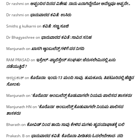
ಅಪ್ಪಂದಿರ ದಿನದ ವಿಶೇಷ: ನಾನು ಏನಾಗಿದ್ದೇನೋ‌ ಅದೆಲ್ಲವೂ ಅಪ್ಪನೇ…
Dr rashmi
on
ಭಾನುವಾರದ ಕವಿತೆ: ಉಸಿರು
Dr rashmi
on
ಕವಿತೆ: ಸಣ್ಣ ಸೂಜಿ
Smiths g kulkarni
on
ಭಾನುವಾರದ ಕವಿತೆ :ಸಾವಿನ ಸನಿಹ
Dr Bhagyashree
on
ಖಾಸಗಿ ಆ್ಯಂಬುಲೆನ್ಸ್ ಗಳಿಗೆ ದರ ನಿಗದಿ
Manjunath
on
ಇಸ್ರೇಲ್ -ಪ್ಯಾಲಿಸ್ತೇನ್ ಸಂಘರ್ಷ:ಜೆರುಸಲೇಮಿನಲ್ಲಿ ಏನು
RAM PRASAD
on
ನಡೆಯುತ್ತಿದೆ ?
ಕೊರೊನಾ: ಇಂದು 13 ಮಂದಿ ಸಾವು, ತುಮಕೂರು, ತಿಪಟೂರಿನಲ್ಲಿ ಹೆಚ್ಚಿದ
ಅಲ್ಲಾಬಕಾಶ್
on
ಸೋಂಕು
‘ಕೊರೊನಾ’ ಅಂಬುಲೆನ್ಸ್ ಕೊಡುವಾಗಲೇ ನಿಯಮ ಪಾಲಿಸದ ಶಾಸಕರು!
Manjunath
on
‘ಕೊರೊನಾ’ ಅಂಬುಲೆನ್ಸ್ ಕೊಡುವಾಗಲೇ ನಿಯಮ ಪಾಲಿಸದ
Manjunath HN
on
ಶಾಸಕರು!
ಕೋವಿಡ್ ನಿಂದ ತಾಯಿ ಸಾವು ಕೇಳಿದ ಮಗಳು ಹೃದಯಾಘಾತಕ್ಕೆ ಬಲಿ
Bharath
on
ಭಾನುವಾರದ ಕವಿತೆ: ಕೊರೊನಾ ಪೀಡಿತರು ಓದಲೇಬೇಕಾದ- ನದಿ
Prakash. B
on