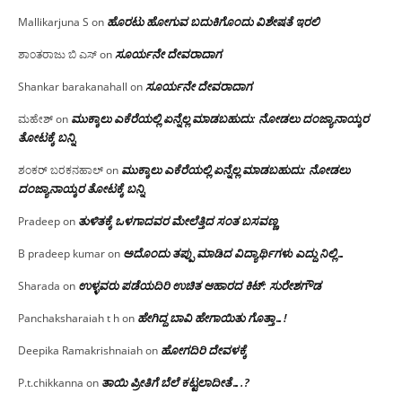
ಹೊರಟು ಹೋಗುವ ಬದುಕಿಗೊಂದು ವಿಶೇಷತೆ ಇರಲಿ
Mallikarjuna S
on
ಸೂರ್ಯನೇ ದೇವರಾದಾಗ
ಶಾಂತರಾಜು ಬಿ ಎಸ್
on
ಸೂರ್ಯನೇ ದೇವರಾದಾಗ
Shankar barakanahall
on
ಮುಕ್ಕಾಲು ಎಕೆರೆಯಲ್ಲಿ ಏನ್ನೆಲ್ಲ‌ ಮಾಡಬಹುದು: ನೋಡಲು ದಂಜ್ಯಾನಾಯ್ಕರ
ಮಹೇಶ್
on
ತೋಟಕ್ಕೆ ಬನ್ನಿ
ಮುಕ್ಕಾಲು ಎಕೆರೆಯಲ್ಲಿ ಏನ್ನೆಲ್ಲ‌ ಮಾಡಬಹುದು: ನೋಡಲು
ಶಂಕರ್ ಬರಕನಹಾಲ್
on
ದಂಜ್ಯಾನಾಯ್ಕರ ತೋಟಕ್ಕೆ ಬನ್ನಿ
ತುಳಿತಕ್ಕೆ ಒಳಗಾದವರ ಮೇಲೆತ್ತಿದ ಸಂತ ಬಸವಣ್ಣ
Pradeep
on
ಅದೊಂದು ತಪ್ಪು ಮಾಡಿದ ವಿದ್ಯಾರ್ಥಿಗಳು ಎದ್ದು ನಿಲ್ಲಿ…
B pradeep kumar
on
ಉಳ್ಳವರು ಪಡೆಯದಿರಿ ಉಚಿತ ಆಹಾರದ ಕಿಟ್: ಸುರೇಶಗೌಡ
Sharada
on
ಹೇಗಿದ್ದ ಬಾವಿ ಹೇಗಾಯಿತು ಗೊತ್ತಾ…!
Panchaksharaiah t h
on
ಹೋಗದಿರಿ ದೇವಳಕ್ಕೆ
Deepika Ramakrishnaiah
on
ತಾಯಿ ಪ್ರೀತಿಗೆ ಬೆಲೆ ಕಟ್ಟಲಾದೀತೆ….?
P.t.chikkanna
on