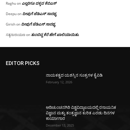
ಎಲ್ಲರಿಗೂ ದಕ್ಕದ ಕೆಬಿಎಸ್
Raghu
on
ದೀಪುಗೆ ಜೆಡಿಎಸ್ ಸಾರಥ್ಯ
Deepu
on
ದೀಪುಗೆ ಜೆಡಿಎಸ್ ಸಾರಥ್ಯ
Girish
on
ತುಂಬಿದ್ದ ಕೆರೆ ಹೇಗೆ ಖಾಲಿಯಾಯಿತು.
ಸತ್ಯನಾರಾಯಣ
on
EDITOR PICKS
ನಾಯಕತ್ವದ ಯಶಸ್ಸಿನ ಸೂತ್ರಗಳ ಕೈಪಿಡಿ
February 12, 2026
ಆದಿಚುಂಚನಗಿರಿ ವಿಶ್ವವಿದ್ಯಾಲಯದಲ್ಲಿ ರಸಾಯನಿಕ
ವಿಜ್ಞಾನ ಮತ್ತು ತಂತ್ರಜ್ಞಾನ ಕುರಿತ ಎರಡು ದಿನಗಳ
ಕಾರ್ಯಾಗಾರ
December 13, 2025