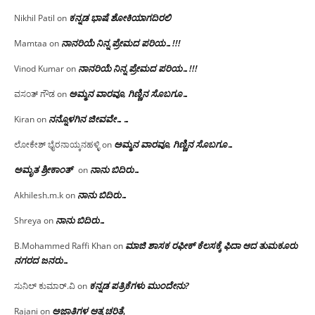
ಕನ್ನಡ ಭಾಷೆ ಶೋಕಿಯಾಗದಿರಲಿ
Nikhil Patil
on
ನಾನರಿಯೆ ನಿನ್ನ ಪ್ರೇಮದ ಪರಿಯ…!!!
Mamtaa
on
ನಾನರಿಯೆ ನಿನ್ನ ಪ್ರೇಮದ ಪರಿಯ…!!!
Vinod Kumar
on
ಅಮ್ಮನ ವಾರವೂ, ಗಿಣ್ಣಿನ ಸೊಬಗೂ…
ವಸಂತ್ ಗೌಡ
on
ನನ್ನೊಳಗಿನ ಜೀವವೇ……
Kiran
on
ಅಮ್ಮನ ವಾರವೂ, ಗಿಣ್ಣಿನ ಸೊಬಗೂ…
ಲೋಕೇಶ್ ಭೈರನಾಯ್ಕನಹಳ್ಳಿ
on
ಅಮೃತ ಶ್ರೀಕಾಂತ್
ನಾನು ಬಿದಿರು…
on
ನಾನು ಬಿದಿರು…
Akhilesh.m.k
on
ನಾನು ಬಿದಿರು…
Shreya
on
ಮಾಜಿ ಶಾಸಕ ರಫೀಕ್ ಕೆಲಸಕ್ಕೆ ಫಿದಾ ಆದ ತುಮಕೂರು
B.Mohammed Raffi Khan
on
ನಗರದ ಜನರು…
ಕನ್ನಡ ಪತ್ರಿಕೆಗಳು ಮುಂದೇನು?
ಸುನಿಲ್ ಕುಮಾರ್.ವಿ
on
ಅಜ್ಞಾತಿಗಳ ಆತ್ಮ ಚರಿತ್ರೆ
Rajani
on