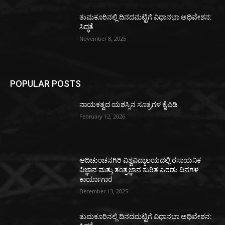
ತುಮಕೂರಿನಲ್ಲಿ ದಿನದಮಟ್ಟಿಗೆ ವಿಧಾನಭಾ ಅಧಿವೇಶನ:
ಸಿದ್ಧತೆ
November 8, 2025
POPULAR POSTS
ನಾಯಕತ್ವದ ಯಶಸ್ಸಿನ ಸೂತ್ರಗಳ ಕೈಪಿಡಿ
February 12, 2026
ಆದಿಚುಂಚನಗಿರಿ ವಿಶ್ವವಿದ್ಯಾಲಯದಲ್ಲಿ ರಸಾಯನಿಕ
ವಿಜ್ಞಾನ ಮತ್ತು ತಂತ್ರಜ್ಞಾನ ಕುರಿತ ಎರಡು ದಿನಗಳ
ಕಾರ್ಯಾಗಾರ
December 13, 2025
ತುಮಕೂರಿನಲ್ಲಿ ದಿನದಮಟ್ಟಿಗೆ ವಿಧಾನಭಾ ಅಧಿವೇಶನ: