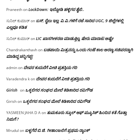
LockDown: ಇಲ್ನೋಡಿ ಹಳ್ಳಿಗರ ಶೈಲಿ..
Praneeth
on
ಬಸ್, ರೈಲು ಇಲ್ಲ; ವಿ.ವಿ.ಗಳಿಗೆ ರಜೆ ಸಾರಿದ UGC, 9 ಜಿಲ್ಲೆಗಳಲ್ಲಿ
ಸುನಿಲ್ ಕುಮಾರ್
on
ಎಲ್ಲವೂ ಕಡಿತ
LIC ಖಾಸಗೀಕರಣ ಮಾಡುತ್ತಿಲ್ಲ, ಷೇರು ಮಾರಾಟ ಅಷ್ಟೇ
ಸುನಿಲ್ ಕುಮಾರ್
on
ಬಡಪಾಯಿ ಮಿತ್ರನನ್ನು ಒಂದು ಗಂಟೆ ಕಾಲ ಅರಣ್ಯ ಸಚಿವರನ್ನಾಗಿ
Chandrakanthavh
on
ಮಾಡಿದ್ದ ಚನ್ನಿಗಪ್ಪ!
ದೇವರ ಕುದುರೆಗೆ ವೀಚಿ ಪ್ರಶಸ್ತಿಯ ಗರಿ
admin
on
ದೇವರ ಕುದುರೆಗೆ ವೀಚಿ ಪ್ರಶಸ್ತಿಯ ಗರಿ
Varadendra k
on
Girish
ಒಕ್ಕಲಿಗರ ಸಂಘದ ಮೇಲೆ ಕಿಡಿಕಾರಿದ ರವಿಗೌಡ
on
ಒಕ್ಕಲಿಗರ ಸಂಘದ ಮೇಲೆ ಕಿಡಿಕಾರಿದ ರವಿಗೌಡ
Girish
on
ತುಮಕೂರು ಸ್ಕೂಲ್ ಆಫ್ ಮ್ಯೂಸಿಕ್ ಹಿಂದಿನ ಕತೆ ಗೊತ್ತಾ
YASMEEN JAHA D A
on
ನಿಮಗೆ ?
ಬಳ್ಳಗೆರೆ ಬಿ.ಜಿ. ಗೀತಾಂಜಲಿಗೆ ಪ್ರಥಮ ರ‌್ಯಾಂಕ್
Mrudul
on