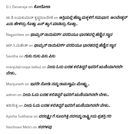
ಕೋರೋಣ
G L Devaraja
on
ಆಸ್ತಿಯಲ್ಲಿ ಹೆಣ್ಣು ಮಕ್ಕಳಿಗೆ ಸಮಭಾಗ; ಅಂಬೇಡ್ಕರ್
ಚಾ ಶಿ ಜಯಕುಮಾರ್ ಕೃಷ್ಣರಾಜಪೇಟೆ
on
ಏನು ಹೇಳಿದ್ರು ಗೊತ್ತಾ, ಏನ್ ತ್ಯಾಗ ಮಾಡಿದ್ರು ಗೊತ್ತಾ…
ಥಾಮ್ಸನ್ ರಾಯಿಟರ್ಸ್ ವರದಿಯೂ ಭಾರತದಲ್ಲಿ ಹೆಣ್ಣಿನ ಸ್ಥಾನ‌
Nagashtee
on
ಥಾಮ್ಸನ್ ರಾಯಿಟರ್ಸ್ ವರದಿಯೂ ಭಾರತದಲ್ಲಿ ಹೆಣ್ಣಿನ ಸ್ಥಾನ‌
ಆರ್.ಸಿ.ಮಹೇಶ್
on
ಗುಸು ಗುಸು ಪಿಸು ಪಿಸು
Savitha
on
ನೀನು ಓದು ಬರಹ ಕಲಿತಿದ್ದರೆ ಇವರಿಗೆ ಋಣಿಯಾಗಿರಲೇ
manjula(roopa babu)
on
ಬೇಕು…
ಇವರೇ‌ ನೋಡಿ‌ ನಮ್ಮ‌ ರಾಮಸ್ವಾಮಿ ಮೇಷ್ಟ್ರು…
Manjunath
on
ನೀನು ಓದು ಬರಹ ಕಲಿತಿದ್ದರೆ ಇವರಿಗೆ ಋಣಿಯಾಗಿರಲೇ ಬೇಕು…
admin
on
ನೀನು ಓದು ಬರಹ ಕಲಿತಿದ್ದರೆ ಇವರಿಗೆ ಋಣಿಯಾಗಿರಲೇ ಬೇಕು…
ಹರಿನೇತ್ರ
on
ವರಲಕ್ಷ್ಮೀ ಗೆ ಸೂಲಗಿತ್ತಿ ನರಸಮ್ಮ‌ ರಾಷ್ಟ್ರೀಯ ಪ್ರಶಸ್ತಿ ಗರಿ
Ayisha Sulthana
on
ಸರಗಳವು
Vaishnavi Metri
on