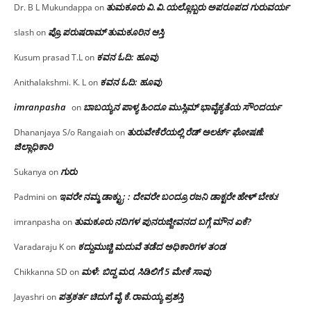
ತುಮಕೂರು‌ ವಿ.ವಿ.ಯಲ್ಲೊಬ್ಬರು ಅಪರೂಪದ ಗುರುವರ್ಯ
Dr. B L Mukundappa
on
ಪ್ರೊ.ಪರುಷರಾಮ್ ತುಮಕೂರಿನ ಆಸ್ತಿ
slash
on
ಕವನ ಓದಿ: ಹೂವು
Kusum prasad T.L
on
ಕವನ ಓದಿ: ಹೂವು
Anithalakshmi. K. L
on
imranpasha
ಬಾಬಯ್ಯನ ಪಾಳ್ಯ ಹಿಂದೂ ಮುಸ್ಲಿಮ್ ಭಾವೈಕ್ಯತೆಯ ಸೌಂದರ್ಯ
on
ತುರುವೇಕೆರೆಯಲ್ಲಿ ರೆಡ್ ಅಲರ್ಟ್ ಘೋಷಣೆ:
Dhananjaya S/o Rangaiah
on
ಜಿಲ್ಲಾಧಿಕಾರಿ
ಗುರು
Sukanya
on
ಇವರೇ ನಮ್ಮ ಡಾಕ್ಟ್ರು; : ದೇವರೇ ಬಂದ್ರೂ ರಜನಿ ಡಾಕ್ಟರೇ ಹೇಳ್ ಬೇಕು!
Padmini
on
ತುಮಕೂರು ನದಿಗಳ ಪುನರುಜ್ಜೀವನದ ಬಗ್ಗೆ ಮೌನ ಏಕೆ?
imranpasha
on
ಕದ್ದುಮುಚ್ಚಿ ಮದುವೆ ತಡೆದ ಅಧಿಕಾರಿಗಳ ತಂಡ
Varadaraju K
on
ಮಳೆ: ಬಿದ್ದ ಮರ, ಸಿಡಿಲಿಗೆ 5 ಮೇಕೆ ಸಾವು
Chikkanna SD
on
ಪತ್ರಕರ್ತ ಚಿದುಗೆ ವೈ.ಕೆ.ರಾಮಯ್ಯ ಪ್ರಶಸ್ತಿ
Jayashri
on