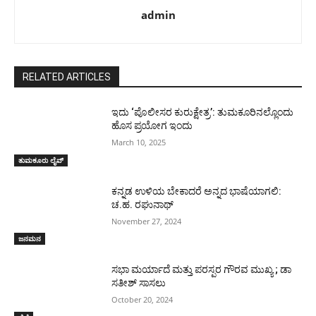
admin
RELATED ARTICLES
ಇದು ‘ಪೊಲೀಸರ ಕುರುಕ್ಷೇತ್ರ’: ತುಮಕೂರಿನಲ್ಲೊಂದು
ಹೊಸ ಪ್ರಯೋಗ ಇಂದು
March 10, 2025
ತುಮಕೂರು ಲೈವ್
ಕನ್ನಡ ಉಳಿಯ ಬೇಕಾದರೆ ಅನ್ನದ ಭಾಷೆಯಾಗಲಿ:
ಚ.ಹ. ರಘುನಾಥ್
November 27, 2024
ಜನಮನ
ಸಭಾ ಮರ್ಯಾದೆ ಮತ್ತು ಪರಸ್ಪರ ಗೌರವ ಮುಖ್ಯ ; ಡಾ
ಸತೀಶ್ ಸಾಸಲು
October 20, 2024