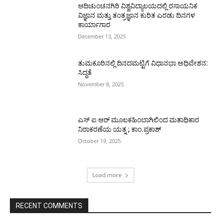
ಆದಿಚುಂಚನಗಿರಿ ವಿಶ್ವವಿದ್ಯಾಲಯದಲ್ಲಿ ರಸಾಯನಿಕ
ವಿಜ್ಞಾನ ಮತ್ತು ತಂತ್ರಜ್ಞಾನ ಕುರಿತ ಎರಡು ದಿನಗಳ
ಕಾರ್ಯಾಗಾರ
December 13, 2025
ತುಮಕೂರಿನಲ್ಲಿ ದಿನದಮಟ್ಟಿಗೆ ವಿಧಾನಭಾ ಅಧಿವೇಶನ:
ಸಿದ್ಧತೆ
November 8, 2025
ಎಸ್ ಐ ಆರ್ ಮೂಲಕಹಿಂಬಾಗಿಲಿಂದ ಮತಾಧಿಕಾರ
ನಿರಾಕರಣೆಯ ಯತ್ನ ; ಕಾಂ.ಪ್ರಕಾಶ್
October 19, 2025
Load more
RECENT COMMENTS