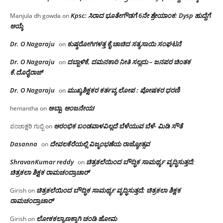
Kpsc: ಸಿರಾದ ಭೂತೇಗೌಡಗೆ 6ನೇ ಶ್ರೇಯಾಂಕ: Dysp ಹುದ್ದೆಗೆ
Manjula dh gowda
on
ಆಯ್ಕೆ
Dr. O Nagaraju
ಕುಷ್ಠರೋಗಿಗಳತ್ತ ಕೈ ಚಾಚಿದ ಸತ್ಯಸಾಯಿ ಸಂಘಟನೆ
on
Dr. O Nagaraju
ದಬ್ಬಾಳಿಕೆ, ದಮನಕಾರಿ ನೀತಿ ಸಲ್ಲದು – ಜನಪರ ಚಿಂತಕ
on
ಕೆ.ದೊರೈರಾಜ್
Dr. O Nagaraju
ಮುಖ್ಯಶಿಕ್ಷಕರ ಕರ್ತವ್ಯ ಲೋಪ : ಪೋಷಕರ ಧರಣಿ
on
ಅಬ್ಬಾ, ಆಂಜನೇಯ!
hemantha
on
ಆರಂಭಿಕ ಬಂಡವಾಳವಿಲ್ಲದೆ ಬೆಳೆಯುವ ಬೆಳೆ- ಮಿಡಿ ಸೌತೆ
ಪಂಚಾಕ್ಷರಿ ಗುಬ್ಬಿ
on
Dasanna
ದೇವಲಕೆರೆಯಲ್ಲಿ ವಿಜೃಂಭಣೆಯ ರಾಜ್ಯೋತ್ಸವ
on
ShravanKumar reddy
ಚಿತ್ರಕಲೆಯಿಂದ ಬೌದ್ಧಿಕ ಸಾಮರ್ಥ್ಯ ವೃದ್ಧಿಸುತ್ತದೆ;
on
ಚಿತ್ರಕಲಾ ಶಿಕ್ಷಕ ರಾಮಚಂದ್ರಾಚಾರ್
ಚಿತ್ರಕಲೆಯಿಂದ ಬೌದ್ಧಿಕ ಸಾಮರ್ಥ್ಯ ವೃದ್ಧಿಸುತ್ತದೆ; ಚಿತ್ರಕಲಾ ಶಿಕ್ಷಕ
Girish
on
ರಾಮಚಂದ್ರಾಚಾರ್
ಲೋಕಕಲ್ಯಾಣಕ್ಕಾಗಿ ಚಂಡಿ ಹೋಮ
Girish
on