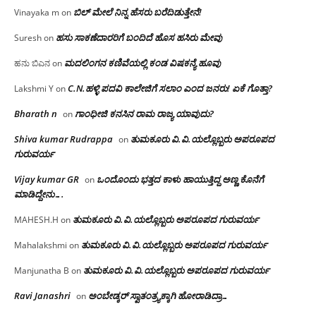
ಬಿಲ್ ಮೇಲೆ ನಿನ್ನ ಹೆಸರು ಬರೆದಿಡುತ್ತೇನೆ!
Vinayaka m
on
ಹಸು ಸಾಕಣೆದಾರರಿಗೆ ಬಂದಿದೆ ಹೊಸ ಹಸಿರು ಮೇವು
Suresh
on
ಮದಲಿಂಗನ ಕಣಿವೆಯಲ್ಲಿ ಕಂಡ ವಿಷಕನ್ಯೆ ಹೂವು
ಹನು ಬಿಎನ
on
C.N.ಹಳ್ಳಿ ಪದವಿ ಕಾಲೇಜಿಗೆ ಸಲಾಂ‌ ಎಂದ ಜನರು! ಏಕೆ ಗೊತ್ತಾ?
Lakshmi Y
on
Bharath n
ಗಾಂಧೀಜಿ ಕನಸಿನ ರಾಮ ರಾಜ್ಯ ಯಾವುದು?
on
Shiva kumar Rudrappa
ತುಮಕೂರು‌ ವಿ.ವಿ.ಯಲ್ಲೊಬ್ಬರು ಅಪರೂಪದ
on
ಗುರುವರ್ಯ
Vijay kumar GR
ಒಂದೊಂದು ಭತ್ತದ ಕಾಳು ಹಾಯುತ್ತಿದ್ದ ಅಣ್ಣ ಕೊನೆಗೆ
on
ಮಾಡಿದ್ದೇನು….
ತುಮಕೂರು‌ ವಿ.ವಿ.ಯಲ್ಲೊಬ್ಬರು ಅಪರೂಪದ ಗುರುವರ್ಯ
MAHESH.H
on
ತುಮಕೂರು‌ ವಿ.ವಿ.ಯಲ್ಲೊಬ್ಬರು ಅಪರೂಪದ ಗುರುವರ್ಯ
Mahalakshmi
on
ತುಮಕೂರು‌ ವಿ.ವಿ.ಯಲ್ಲೊಬ್ಬರು ಅಪರೂಪದ ಗುರುವರ್ಯ
Manjunatha B
on
Ravi Janashri
ಅಂಬೇಡ್ಕರ್ ಸ್ವಾತಂತ್ರ್ಯಕ್ಕಾಗಿ ಹೋರಾಡಿದ್ರಾ…
on