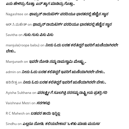
ಏನು ಹೇಳಿದ್ರು ಗೊತ್ತಾ, ಏನ್ ತ್ಯಾಗ ಮಾಡಿದ್ರು ಗೊತ್ತಾ…
ಥಾಮ್ಸನ್ ರಾಯಿಟರ್ಸ್ ವರದಿಯೂ ಭಾರತದಲ್ಲಿ ಹೆಣ್ಣಿನ ಸ್ಥಾನ‌
Nagashtee
on
ಥಾಮ್ಸನ್ ರಾಯಿಟರ್ಸ್ ವರದಿಯೂ ಭಾರತದಲ್ಲಿ ಹೆಣ್ಣಿನ ಸ್ಥಾನ‌
ಆರ್.ಸಿ.ಮಹೇಶ್
on
ಗುಸು ಗುಸು ಪಿಸು ಪಿಸು
Savitha
on
ನೀನು ಓದು ಬರಹ ಕಲಿತಿದ್ದರೆ ಇವರಿಗೆ ಋಣಿಯಾಗಿರಲೇ
manjula(roopa babu)
on
ಬೇಕು…
ಇವರೇ‌ ನೋಡಿ‌ ನಮ್ಮ‌ ರಾಮಸ್ವಾಮಿ ಮೇಷ್ಟ್ರು…
Manjunath
on
ನೀನು ಓದು ಬರಹ ಕಲಿತಿದ್ದರೆ ಇವರಿಗೆ ಋಣಿಯಾಗಿರಲೇ ಬೇಕು…
admin
on
ನೀನು ಓದು ಬರಹ ಕಲಿತಿದ್ದರೆ ಇವರಿಗೆ ಋಣಿಯಾಗಿರಲೇ ಬೇಕು…
ಹರಿನೇತ್ರ
on
ವರಲಕ್ಷ್ಮೀ ಗೆ ಸೂಲಗಿತ್ತಿ ನರಸಮ್ಮ‌ ರಾಷ್ಟ್ರೀಯ ಪ್ರಶಸ್ತಿ ಗರಿ
Ayisha Sulthana
on
ಸರಗಳವು
Vaishnavi Metri
on
ಬಡವರ ತಾಯಿ ಇನ್ನಿಲ್ಲ
R C Mahesh
on
ಎಲ್ಲರೂ ನೋಡಿ, ಕಲಿಯಬೇಕಾದ ‘ಒಳಿತು ಮಾಡು ಮನುಸಾ’
Sindhu
on