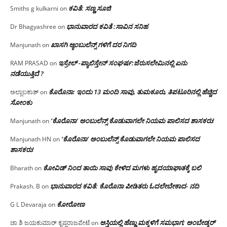
ಕವಿತೆ: ಸಣ್ಣ ಸೂಜಿ
Smiths g kulkarni
on
ಭಾನುವಾರದ ಕವಿತೆ :ಸಾವಿನ ಸನಿಹ
Dr Bhagyashree
on
ಖಾಸಗಿ ಆ್ಯಂಬುಲೆನ್ಸ್ ಗಳಿಗೆ ದರ ನಿಗದಿ
Manjunath
on
ಇಸ್ರೇಲ್ -ಪ್ಯಾಲಿಸ್ತೇನ್ ಸಂಘರ್ಷ:ಜೆರುಸಲೇಮಿನಲ್ಲಿ ಏನು
RAM PRASAD
on
ನಡೆಯುತ್ತಿದೆ ?
ಕೊರೊನಾ: ಇಂದು 13 ಮಂದಿ ಸಾವು, ತುಮಕೂರು, ತಿಪಟೂರಿನಲ್ಲಿ ಹೆಚ್ಚಿದ
ಅಲ್ಲಾಬಕಾಶ್
on
ಸೋಂಕು
‘ಕೊರೊನಾ’ ಅಂಬುಲೆನ್ಸ್ ಕೊಡುವಾಗಲೇ ನಿಯಮ ಪಾಲಿಸದ ಶಾಸಕರು!
Manjunath
on
‘ಕೊರೊನಾ’ ಅಂಬುಲೆನ್ಸ್ ಕೊಡುವಾಗಲೇ ನಿಯಮ ಪಾಲಿಸದ
Manjunath HN
on
ಶಾಸಕರು!
ಕೋವಿಡ್ ನಿಂದ ತಾಯಿ ಸಾವು ಕೇಳಿದ ಮಗಳು ಹೃದಯಾಘಾತಕ್ಕೆ ಬಲಿ
Bharath
on
ಭಾನುವಾರದ ಕವಿತೆ: ಕೊರೊನಾ ಪೀಡಿತರು ಓದಲೇಬೇಕಾದ- ನದಿ
Prakash. B
on
ಕೋರೋಣ
G L Devaraja
on
ಆಸ್ತಿಯಲ್ಲಿ ಹೆಣ್ಣು ಮಕ್ಕಳಿಗೆ ಸಮಭಾಗ; ಅಂಬೇಡ್ಕರ್
ಚಾ ಶಿ ಜಯಕುಮಾರ್ ಕೃಷ್ಣರಾಜಪೇಟೆ
on