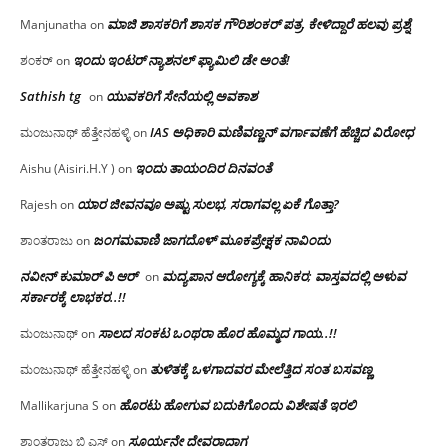
ಮಾಜಿ ಶಾಸಕರಿಗೆ ಶಾಸಕ ಗೌರಿಶಂಕರ್ ಪತ್ರ, ಕೇಳಿದ್ದಾರೆ ಹಲವು ಪ್ರಶ್ನೆ
Manjunatha
on
ಇಂದು ಇಂಟರ್ ನ್ಯಾಶನಲ್ ಫ್ಯಾಮಿಲಿ ಡೇ ಅಂತೆ!
ಶಂಕರ್
on
Sathish tg
ಯುವಕರಿಗೆ ಸೇನೆಯಲ್ಲಿ ಅವಕಾಶ
on
IAS ಅಧಿಕಾರಿ ಮಣಿವಣ್ಣನ್ ವರ್ಗಾವಣೆಗೆ ಹೆಚ್ಚಿದ‌ ವಿರೋಧ
ಮಂಜುನಾಥ್ ಹೆತ್ತೇನಹಳ್ಳಿ
on
ಇಂದು ತಾಯಂದಿರ ದಿನವಂತೆ
Aishu (Aisiri.H.Y )
on
ಯಾರ ಜೀವನವೂ ಅಷ್ಟು ಸುಲಭ, ಸರಾಗವಲ್ಲ ಏಕೆ ಗೊತ್ತಾ?
Rajesh
on
ಜಂಗಮವಾಣಿ ಜಾಗದೊಳ್ ಮೂಕಪ್ರೇಕ್ಷಕ ನಾವಿಂದು
ಶಾಂತರಾಜು
on
ನವೀನ್ ಕುಮಾರ್ ಪಿ ಆರ್
ಮದ್ಯಪಾನ ಆರೋಗ್ಯಕ್ಕೆ ಹಾನಿಕರ; ವಾಸ್ತವದಲ್ಲಿ ಅಳುವ
on
ಸರ್ಕಾರಕ್ಕೆ ಲಾಭಕರ..!!
ಸಾಲದ ಸಂಕಟ ಒಂಥರಾ ಹೊರ ಹೊಮ್ಮದ ಗಾಯ..!!
ಮಂಜುನಾಥ್
on
ತುಳಿತಕ್ಕೆ ಒಳಗಾದವರ ಮೇಲೆತ್ತಿದ ಸಂತ ಬಸವಣ್ಣ
ಮಂಜುನಾಥ್ ಹೆತ್ತೇನಹಳ್ಳಿ
on
ಹೊರಟು ಹೋಗುವ ಬದುಕಿಗೊಂದು ವಿಶೇಷತೆ ಇರಲಿ
Mallikarjuna S
on
ಸೂರ್ಯನೇ ದೇವರಾದಾಗ
ಶಾಂತರಾಜು ಬಿ ಎಸ್
on