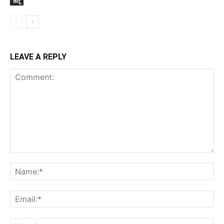
ಜಿಲ್ಲೆ
LEAVE A REPLY
Comment:
Na
Ema
Web