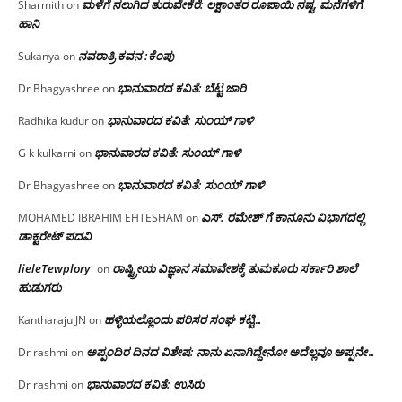
ಮಳೆಗೆ ನಲುಗಿದ ತುರುವೇಕೆರೆ: ಲಕ್ಷಾಂತರ ರೂಪಾಯಿ ನಷ್ಟ, ಮನೆಗಳಿಗೆ
Sharmith
on
ಹಾನಿ
ನವರಾತ್ರಿ ಕವನ :ಕೆಂಪು
Sukanya
on
ಭಾನುವಾರದ ಕವಿತೆ: ಬೆಟ್ಟ ಜಾರಿ
Dr Bhagyashree
on
ಭಾನುವಾರದ ಕವಿತೆ: ಸುಂಯ್ ಗಾಳಿ
Radhika kudur
on
ಭಾನುವಾರದ ಕವಿತೆ: ಸುಂಯ್ ಗಾಳಿ
G k kulkarni
on
ಭಾನುವಾರದ ಕವಿತೆ: ಸುಂಯ್ ಗಾಳಿ
Dr Bhagyashree
on
ಎಸ್. ರಮೇಶ್ ಗೆ ಕಾನೂನು ವಿಭಾಗದಲ್ಲಿ
MOHAMED IBRAHIM EHTESHAM
on
ಡಾಕ್ಟರೇಟ್ ಪದವಿ
lieleTewplory
ರಾಷ್ಟ್ರೀಯ ವಿಜ್ಞಾನ ಸಮಾವೇಶಕ್ಕೆ‌ ತುಮಕೂರು ಸರ್ಕಾರಿ ಶಾಲೆ
on
ಹುಡುಗರು
ಹಳ್ಳಿಯಲ್ಲೊಂದು ಪರಿಸರ ಸಂಘ ಕಟ್ಟಿ…
Kantharaju JN
on
ಅಪ್ಪಂದಿರ ದಿನದ ವಿಶೇಷ: ನಾನು ಏನಾಗಿದ್ದೇನೋ‌ ಅದೆಲ್ಲವೂ ಅಪ್ಪನೇ…
Dr rashmi
on
ಭಾನುವಾರದ ಕವಿತೆ: ಉಸಿರು
Dr rashmi
on