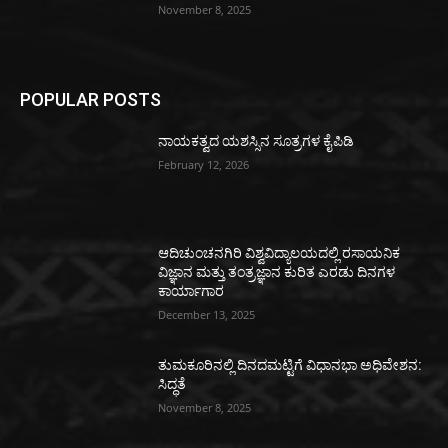
November 8, 2025
POPULAR POSTS
ನಾಯಕತ್ವದ ಯಶಸ್ಸಿನ ಸೂತ್ರಗಳ ಕೈಪಿಡಿ
February 12, 2026
ಆದಿಚುಂಚನಗಿರಿ ವಿಶ್ವವಿದ್ಯಾಲಯದಲ್ಲಿ ರಸಾಯನಿಕ
ವಿಜ್ಞಾನ ಮತ್ತು ತಂತ್ರಜ್ಞಾನ ಕುರಿತ ಎರಡು ದಿನಗಳ
ಕಾರ್ಯಾಗಾರ
December 13, 2025
ತುಮಕೂರಿನಲ್ಲಿ ದಿನದಮಟ್ಟಿಗೆ ವಿಧಾನಭಾ ಅಧಿವೇಶನ:
ಸಿದ್ಧತೆ
November 8, 2025