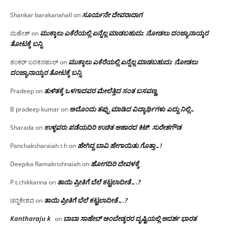
ಸೂರ್ಯನೇ ದೇವರಾದಾಗ
Shankar barakanahall
on
ಮುಕ್ಕಾಲು ಎಕೆರೆಯಲ್ಲಿ ಏನ್ನೆಲ್ಲ‌ ಮಾಡಬಹುದು: ನೋಡಲು ದಂಜ್ಯಾನಾಯ್ಕರ
ಮಹೇಶ್
on
ತೋಟಕ್ಕೆ ಬನ್ನಿ
ಮುಕ್ಕಾಲು ಎಕೆರೆಯಲ್ಲಿ ಏನ್ನೆಲ್ಲ‌ ಮಾಡಬಹುದು: ನೋಡಲು
ಶಂಕರ್ ಬರಕನಹಾಲ್
on
ದಂಜ್ಯಾನಾಯ್ಕರ ತೋಟಕ್ಕೆ ಬನ್ನಿ
ತುಳಿತಕ್ಕೆ ಒಳಗಾದವರ ಮೇಲೆತ್ತಿದ ಸಂತ ಬಸವಣ್ಣ
Pradeep
on
ಅದೊಂದು ತಪ್ಪು ಮಾಡಿದ ವಿದ್ಯಾರ್ಥಿಗಳು ಎದ್ದು ನಿಲ್ಲಿ…
B pradeep kumar
on
ಉಳ್ಳವರು ಪಡೆಯದಿರಿ ಉಚಿತ ಆಹಾರದ ಕಿಟ್: ಸುರೇಶಗೌಡ
Sharada
on
ಹೇಗಿದ್ದ ಬಾವಿ ಹೇಗಾಯಿತು ಗೊತ್ತಾ…!
Panchaksharaiah t h
on
ಹೋಗದಿರಿ ದೇವಳಕ್ಕೆ
Deepika Ramakrishnaiah
on
ತಾಯಿ ಪ್ರೀತಿಗೆ ಬೆಲೆ ಕಟ್ಟಲಾದೀತೆ….?
P.t.chikkanna
on
ತಾಯಿ ಪ್ರೀತಿಗೆ ಬೆಲೆ ಕಟ್ಟಲಾದೀತೆ….?
ಚನ್ನಕೇಶವ
on
Kantharaju k
ಬಾಬಾ ಸಾಹೇಬ್ ಅಂಬೇಡ್ಕರರ ದೃಷ್ಟಿಯಲ್ಲಿ ಆದರ್ಶ ಭಾರತ
on