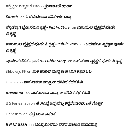
ಕ್ರೀಡಾಕೂಟ ಝಲಕ್
ಇನ್ಸ್ಪೆಕ್ಟರ್ ಸಲ್ಮಾನ್ ಕೆ ಎನ್
on
Suresh
ಓದಲೇಬೇಕಾದ‌ ಕವಿತೆಗಳು: ಬುದ್ಧ
on
ಕನ್ನಡಕ್ಕಾಗಿ ಜೈಲು ಸೇರಿದ ಕೃಷ್ಣ – Public Story
ಬಹುಮುಖ ವ್ಯಕ್ತಿತ್ವದ ವೂಡೇ
on
ಪಿ.ಕೃಷ್ಣ
ಬಹುಮುಖ ವ್ಯಕ್ತಿತ್ವದ ವೂಡೇ ಪಿ.ಕೃಷ್ಣ – Public Story
ಬಹುಮುಖ ವ್ಯಕ್ತಿತ್ವದ ವೂಡೇ
on
ಪಿ.ಕೃಷ್ಣ
ವೂಡೇ ಮನೆತನ – ಭಾಗ ೨ – Public Story
ಬಹುಮುಖ ವ್ಯಕ್ತಿತ್ವದ ವೂಡೇ ಪಿ.ಕೃಷ್ಣ
on
ಮತ ಹಾಕುವ ಮುನ್ನ ಈ ಹಸಿವಿನ ಕಥನ ಓದಿ
Shivaraju KP
on
ಮತ ಹಾಕುವ ಮುನ್ನ ಈ ಹಸಿವಿನ ಕಥನ ಓದಿ
Umesh
on
prasanna
ಮತ ಹಾಕುವ ಮುನ್ನ ಈ ಹಸಿವಿನ ಕಥನ ಓದಿ
on
ಈ ಸಂಖ್ಯೆ ಇದ್ದ ಹಣ್ಣು ತಿನ್ನಲೇಬಾರದು ಏಕೆ ಗೊತ್ತಾ?
B S Ranganath
on
ಮತ್ತೆ ಬಂದ ವಸಂತ
Dr rashmi
on
B N NAGESH
ಬೊಬ್ಬೆ ಬಂದರೂ ಬಿಡದ ವಕೀಲರ ಪಾದಯಾತ್ರೆ
on