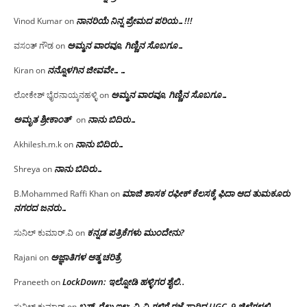
ನಾನರಿಯೆ ನಿನ್ನ ಪ್ರೇಮದ ಪರಿಯ…!!!
Vinod Kumar
on
ಅಮ್ಮನ ವಾರವೂ, ಗಿಣ್ಣಿನ ಸೊಬಗೂ…
ವಸಂತ್ ಗೌಡ
on
ನನ್ನೊಳಗಿನ ಜೀವವೇ……
Kiran
on
ಅಮ್ಮನ ವಾರವೂ, ಗಿಣ್ಣಿನ ಸೊಬಗೂ…
ಲೋಕೇಶ್ ಭೈರನಾಯ್ಕನಹಳ್ಳಿ
on
ಅಮೃತ ಶ್ರೀಕಾಂತ್
ನಾನು ಬಿದಿರು…
on
ನಾನು ಬಿದಿರು…
Akhilesh.m.k
on
ನಾನು ಬಿದಿರು…
Shreya
on
ಮಾಜಿ ಶಾಸಕ ರಫೀಕ್ ಕೆಲಸಕ್ಕೆ ಫಿದಾ ಆದ ತುಮಕೂರು
B.Mohammed Raffi Khan
on
ನಗರದ ಜನರು…
ಕನ್ನಡ ಪತ್ರಿಕೆಗಳು ಮುಂದೇನು?
ಸುನಿಲ್ ಕುಮಾರ್.ವಿ
on
ಅಜ್ಞಾತಿಗಳ ಆತ್ಮ ಚರಿತ್ರೆ
Rajani
on
LockDown: ಇಲ್ನೋಡಿ ಹಳ್ಳಿಗರ ಶೈಲಿ..
Praneeth
on
ಬಸ್, ರೈಲು ಇಲ್ಲ; ವಿ.ವಿ.ಗಳಿಗೆ ರಜೆ ಸಾರಿದ UGC, 9 ಜಿಲ್ಲೆಗಳಲ್ಲಿ
ಸುನಿಲ್ ಕುಮಾರ್
on