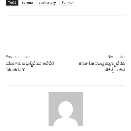
TAGS
corona
publicstory
Tumkur
Previous article
Next article
ಯೋಗರಾಜ ಭಟ್ಟರೆಂಬ ಅರೆರೆರೆ
ಕರ್ನಾಟಕದಲ್ಲೂ ಪ್ಲಾಸ್ಮಾ ಥೆರಪಿ
‘ಪಂಚರಂಗಿ’
ಚಿಕಿತ್ಸೆ: ಸಚಿವ