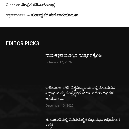
ದೀಪುಗೆ ಜೆಡಿಎಸ್ ಸಾರಥ್ಯ
Girish
on
ತುಂಬಿದ್ದ ಕೆರೆ ಹೇಗೆ ಖಾಲಿಯಾಯಿತು.
ಸತ್ಯನಾರಾಯಣ
on
EDITOR PICKS
ನಾಯಕತ್ವದ ಯಶಸ್ಸಿನ ಸೂತ್ರಗಳ ಕೈಪಿಡಿ
February 12, 2026
ಆದಿಚುಂಚನಗಿರಿ ವಿಶ್ವವಿದ್ಯಾಲಯದಲ್ಲಿ ರಸಾಯನಿಕ
ವಿಜ್ಞಾನ ಮತ್ತು ತಂತ್ರಜ್ಞಾನ ಕುರಿತ ಎರಡು ದಿನಗಳ
ಕಾರ್ಯಾಗಾರ
December 13, 2025
ತುಮಕೂರಿನಲ್ಲಿ ದಿನದಮಟ್ಟಿಗೆ ವಿಧಾನಭಾ ಅಧಿವೇಶನ:
ಸಿದ್ಧತೆ