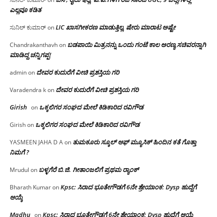
ಎಲ್ಲವೂ ಕಡಿತ
LIC ಖಾಸಗೀಕರಣ ಮಾಡುತ್ತಿಲ್ಲ, ಷೇರು ಮಾರಾಟ ಅಷ್ಟೇ
ಸುನಿಲ್ ಕುಮಾರ್
on
ಬಡಪಾಯಿ ಮಿತ್ರನನ್ನು ಒಂದು ಗಂಟೆ ಕಾಲ ಅರಣ್ಯ ಸಚಿವರನ್ನಾಗಿ
Chandrakanthavh
on
ಮಾಡಿದ್ದ ಚನ್ನಿಗಪ್ಪ!
ದೇವರ ಕುದುರೆಗೆ ವೀಚಿ ಪ್ರಶಸ್ತಿಯ ಗರಿ
admin
on
ದೇವರ ಕುದುರೆಗೆ ವೀಚಿ ಪ್ರಶಸ್ತಿಯ ಗರಿ
Varadendra k
on
Girish
ಒಕ್ಕಲಿಗರ ಸಂಘದ ಮೇಲೆ ಕಿಡಿಕಾರಿದ ರವಿಗೌಡ
on
ಒಕ್ಕಲಿಗರ ಸಂಘದ ಮೇಲೆ ಕಿಡಿಕಾರಿದ ರವಿಗೌಡ
Girish
on
ತುಮಕೂರು ಸ್ಕೂಲ್ ಆಫ್ ಮ್ಯೂಸಿಕ್ ಹಿಂದಿನ ಕತೆ ಗೊತ್ತಾ
YASMEEN JAHA D A
on
ನಿಮಗೆ ?
ಬಳ್ಳಗೆರೆ ಬಿ.ಜಿ. ಗೀತಾಂಜಲಿಗೆ ಪ್ರಥಮ ರ‌್ಯಾಂಕ್
Mrudul
on
Kpsc: ಸಿರಾದ ಭೂತೇಗೌಡಗೆ 6ನೇ ಶ್ರೇಯಾಂಕ: Dysp ಹುದ್ದೆಗೆ
Bharath Kumar
on
ಆಯ್ಕೆ
Madhu
Kpsc: ಸಿರಾದ ಭೂತೇಗೌಡಗೆ 6ನೇ ಶ್ರೇಯಾಂಕ: Dysp ಹುದ್ದೆಗೆ ಆಯ್ಕೆ
on