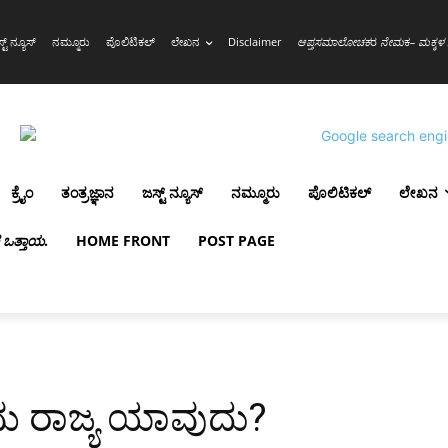
್ಟ್ ನ್ಯೂಸ್
ನಮ್ಮೂರು
ಪೊಲಿಟಿಕಲ್
ಲೇಖನ
Disclaimer
ಆಪ್ತಸಮಾಲೋಚಕ
ರ
ನೇಮ
ಕ
– ಮಕ್ಕಳ 
ಕ್ರೈಂ
ತಂತ್ರಜ್ಞಾನ
ಜಸ್ಟ್ ನ್ಯೂಸ್
ನಮ್ಮೂರು
ಪೊಲಿಟಿಕಲ್
ಲೇಖನ
ಳ ಒತ್ತಾಯ
.
HOME FRONT
POST PAGE
ಮ ರಾಜ್ಯ ಯಾವುದು?