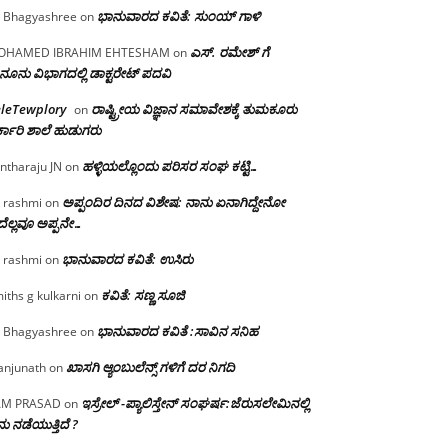
ಭಾನುವಾರದ ಕವಿತೆ: ಸುಂಯ್ ಗಾಳಿ
 Bhagyashree
on
ಎಸ್. ರಮೇಶ್ ಗೆ
OHAMED IBRAHIM EHTESHAM
on
ನೂನು ವಿಭಾಗದಲ್ಲಿ ಡಾಕ್ಟರೇಟ್ ಪದವಿ
eleTewplory
ರಾಷ್ಟ್ರೀಯ ವಿಜ್ಞಾನ ಸಮಾವೇಶಕ್ಕೆ‌ ತುಮಕೂರು
on
್ಕಾರಿ ಶಾಲೆ ಹುಡುಗರು
ಹಳ್ಳಿಯಲ್ಲೊಂದು ಪರಿಸರ ಸಂಘ ಕಟ್ಟಿ…
ntharaju JN
on
ಅಪ್ಪಂದಿರ ದಿನದ ವಿಶೇಷ: ನಾನು ಏನಾಗಿದ್ದೇನೋ‌
 rashmi
on
ೆಲ್ಲವೂ ಅಪ್ಪನೇ…
ಭಾನುವಾರದ ಕವಿತೆ: ಉಸಿರು
 rashmi
on
ಕವಿತೆ: ಸಣ್ಣ ಸೂಜಿ
iths g kulkarni
on
ಭಾನುವಾರದ ಕವಿತೆ :ಸಾವಿನ ಸನಿಹ
 Bhagyashree
on
ಖಾಸಗಿ ಆ್ಯಂಬುಲೆನ್ಸ್ ಗಳಿಗೆ ದರ ನಿಗದಿ
njunath
on
ಇಸ್ರೇಲ್ -ಪ್ಯಾಲಿಸ್ತೇನ್ ಸಂಘರ್ಷ:ಜೆರುಸಲೇಮಿನಲ್ಲಿ
AM PRASAD
on
ು ನಡೆಯುತ್ತಿದೆ ?