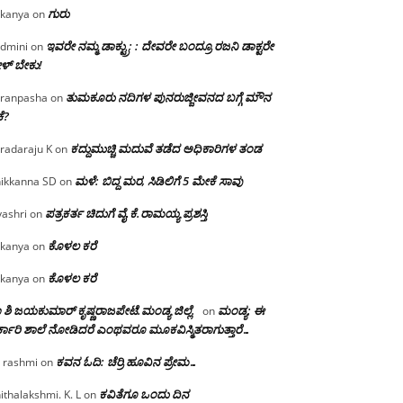
ಗುರು
kanya
on
ಇವರೇ ನಮ್ಮ ಡಾಕ್ಟ್ರು; : ದೇವರೇ ಬಂದ್ರೂ ರಜನಿ ಡಾಕ್ಟರೇ
dmini
on
ಳ್ ಬೇಕು!
ತುಮಕೂರು ನದಿಗಳ ಪುನರುಜ್ಜೀವನದ ಬಗ್ಗೆ ಮೌನ
ranpasha
on
ೆ?
ಕದ್ದುಮುಚ್ಚಿ ಮದುವೆ ತಡೆದ ಅಧಿಕಾರಿಗಳ ತಂಡ
radaraju K
on
ಮಳೆ: ಬಿದ್ದ ಮರ, ಸಿಡಿಲಿಗೆ 5 ಮೇಕೆ ಸಾವು
ikkanna SD
on
ಪತ್ರಕರ್ತ ಚಿದುಗೆ ವೈ.ಕೆ.ರಾಮಯ್ಯ ಪ್ರಶಸ್ತಿ
yashri
on
ಕೊಳಲ ಕರೆ
kanya
on
ಕೊಳಲ ಕರೆ
kanya
on
 ಶಿ ಜಯಕುಮಾರ್ ಕೃಷ್ಣರಾಜಪೇಟೆ.ಮಂಡ್ಯ ಜಿಲ್ಲೆ.
ಮಂಡ್ಯ: ಈ
on
್ಕಾರಿ ಶಾಲೆ ನೋಡಿದರೆ ಎಂಥವರೂ ಮೂಕವಿಸ್ಮಿತರಾಗುತ್ತಾರೆ…
ಕವನ ಓದಿ: ಚೆರ್ರಿ ಹೂವಿನ ಪ್ರೇಮ…
 rashmi
on
ಕವಿತೆಗೂ ಒಂದು ದಿನ
ithalakshmi. K. L
on