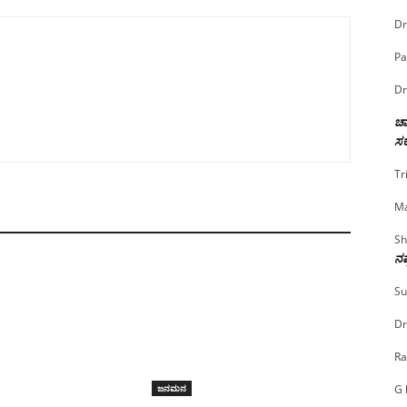
Dr
Pa
Dr
ಚಾ
ಸರ
Tr
Ma
Sh
ನಷ
Su
Dr
Ra
G 
ಜನಮನ