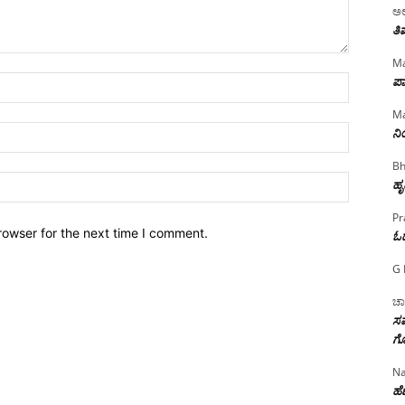
ಅಲ
ತಿ
Ma
ಪಾ
Name:*
Ma
Email:*
ನ
Bh
Website:
ಹೃ
Pr
rowser for the next time I comment.
ಓ
G 
ಚಾ
ಸಮ
ಗೊ
Na
ಹೆಣ