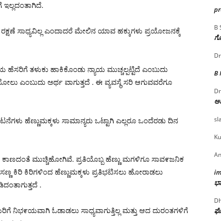
ಗೆ ಇಲ್ಲದಂತಾಗಿದೆ.
p
B 
 ರಕ್ಷಣೆ ಸಾಧ್ಯವಿಲ್ಲ ಎಂದಾದರೆ ಮೇಲಿನ ಯಾವ ಹಕ್ಕುಗಳು ಪ್ರಯೋಜನಕ್ಕೆ
ಗೊ
Dr
ಿಯ ಹೆಸರಿಗೆ ತಳುಕು ಹಾಕಿಕೊಂಡು ನ್ಯಾಯ ಮುಚ್ಚಲ್ಪಟ್ಟಿದೆ ಎಂಬುದು
B
ಲು ಎಂಬುದು ಅರ್ಥ ವಾಗುತ್ತದೆ . ಈ ವ್ಯವಸ್ಥೆ ಸರಿ ಆಗುವವರೆಗೂ
Dr
ಅ
sl
ನೆಗಳು ಹೆಣ್ಣುಮಕ್ಕಳು ಸಾಮಾನ್ಯರು ಒಟ್ಟಾಗಿ ಎಲ್ಲರೂ ಒಂದೆರಡು ದಿನ
Ku
An
 ಕಾಣದಂತೆ ಮುಚ್ಚಿಹೋಗಿವೆ. ಪ್ರತಿಯೊಬ್ಬ ಹೆಣ್ಣು ಮಗಳಿಗೂ ಸಾವ೯ಜನಿಕ
ಣ ಸಣ್ಣ ಕಿರಿ ಕಿರಿಗಳಿಂದ ಹೆಣ್ಣುಮಕ್ಕಳು ಪ್ರತಿಭಟಿಸಲು ಹೋರಾಡಲು
i
ಭಾ
ಿದಂತಾಗುತ್ತದೆ .
Dh
ೆಯರಿಗೆ ನಿಭ೯ಯವಾಗಿ ಓಡಾಡಲು ಸಾಧ್ಯವಾಗುತ್ತಿಲ್ಲ ಮತ್ತು ಆದ ದುರಂತಗಳಿಗೆ
ಘೋ