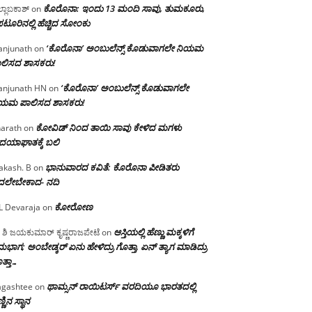
ಕೊರೊನಾ: ಇಂದು 13 ಮಂದಿ ಸಾವು, ತುಮಕೂರು,
್ಲಾಬಕಾಶ್
on
ಪಟೂರಿನಲ್ಲಿ ಹೆಚ್ಚಿದ ಸೋಂಕು
‘ಕೊರೊನಾ’ ಅಂಬುಲೆನ್ಸ್ ಕೊಡುವಾಗಲೇ ನಿಯಮ
njunath
on
ಲಿಸದ ಶಾಸಕರು!
‘ಕೊರೊನಾ’ ಅಂಬುಲೆನ್ಸ್ ಕೊಡುವಾಗಲೇ
njunath HN
on
ಿಯಮ ಪಾಲಿಸದ ಶಾಸಕರು!
ಕೋವಿಡ್ ನಿಂದ ತಾಯಿ ಸಾವು ಕೇಳಿದ ಮಗಳು
arath
on
ದಯಾಘಾತಕ್ಕೆ ಬಲಿ
ಭಾನುವಾರದ ಕವಿತೆ: ಕೊರೊನಾ ಪೀಡಿತರು
akash. B
on
ದಲೇಬೇಕಾದ- ನದಿ
ಕೋರೋಣ
L Devaraja
on
ಆಸ್ತಿಯಲ್ಲಿ ಹೆಣ್ಣು ಮಕ್ಕಳಿಗೆ
 ಶಿ ಜಯಕುಮಾರ್ ಕೃಷ್ಣರಾಜಪೇಟೆ
on
ಭಾಗ; ಅಂಬೇಡ್ಕರ್ ಏನು ಹೇಳಿದ್ರು ಗೊತ್ತಾ, ಏನ್ ತ್ಯಾಗ ಮಾಡಿದ್ರು
ತ್ತಾ…
ಥಾಮ್ಸನ್ ರಾಯಿಟರ್ಸ್ ವರದಿಯೂ ಭಾರತದಲ್ಲಿ
gashtee
on
್ಣಿನ ಸ್ಥಾನ‌