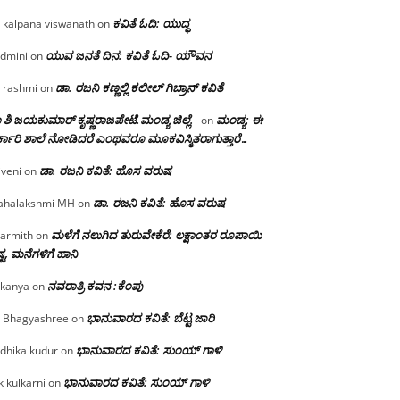
ಕವಿತೆ ಓದಿ: ಯುದ್ಧ
 kalpana viswanath
on
ಯುವ ಜನತೆ ದಿನ: ಕವಿತೆ ಓದಿ- ಯೌವನ
dmini
on
ಡಾ. ರಜನಿ‌ ಕಣ್ಣಲ್ಲಿ ಕಲೀಲ್ ಗಿಬ್ರಾನ್ ಕವಿತೆ
 rashmi
on
 ಶಿ ಜಯಕುಮಾರ್ ಕೃಷ್ಣರಾಜಪೇಟೆ.ಮಂಡ್ಯ ಜಿಲ್ಲೆ.
ಮಂಡ್ಯ: ಈ
on
್ಕಾರಿ ಶಾಲೆ ನೋಡಿದರೆ ಎಂಥವರೂ ಮೂಕವಿಸ್ಮಿತರಾಗುತ್ತಾರೆ…
ಡಾ. ರಜನಿ ಕವಿತೆ: ಹೊಸ ವರುಷ
iveni
on
ಡಾ. ರಜನಿ ಕವಿತೆ: ಹೊಸ ವರುಷ
halakshmi MH
on
ಮಳೆಗೆ ನಲುಗಿದ ತುರುವೇಕೆರೆ: ಲಕ್ಷಾಂತರ ರೂಪಾಯಿ
armith
on
್ಟ, ಮನೆಗಳಿಗೆ ಹಾನಿ
ನವರಾತ್ರಿ ಕವನ :ಕೆಂಪು
kanya
on
ಭಾನುವಾರದ ಕವಿತೆ: ಬೆಟ್ಟ ಜಾರಿ
 Bhagyashree
on
ಭಾನುವಾರದ ಕವಿತೆ: ಸುಂಯ್ ಗಾಳಿ
dhika kudur
on
ಭಾನುವಾರದ ಕವಿತೆ: ಸುಂಯ್ ಗಾಳಿ
k kulkarni
on