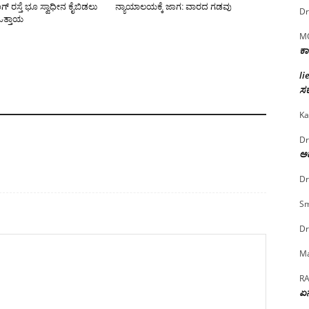
್ ರಸ್ತೆ ಭೂ ಸ್ವಾಧೀನ ಕೈಬಿಡಲು
ನ್ಯಾಯಾಲಯಕ್ಕೆ ಜಾಗ: ವಾರದ ಗಡವು
Dr
 ಒತ್ತಾಯ
M
ಕಾ
li
ಸರ
Ka
Dr
ಅದ
Dr
Sm
Dr
Ma
R
ಏನ