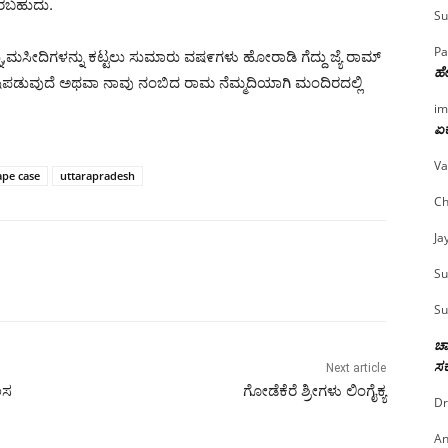
ದಿರಬಹುದು.
Su
Pa
ಳನ್ನು,ಮಸೀದಿಗಳನ್ನು ಕಟ್ಟಲು ಸುಮಾರು ವಷ೯ಗಳು ಹೋರಾಡಿ ಗೆದ್ದು ಜ್ಯೆ ರಾಮ್
ಹೇ
ುಷಿಪಡುವುದೆ ಅಥವಾ ನಾವು ನಂಬಿದ ರಾಮ ನೆಮ್ಮದಿಯಾಗಿ ಮಂದಿರದಲ್ಲಿ
im
ಏಕ
Va
ape case
uttarapradesh
Ch
Ja
Su
Su
ಚಾ
ಸರ
Next article
ಲಸ
ಗೋಡೆಕೆರೆ ಶ್ರೀಗಳು ಲಿಂಗೈಕ್ಯ
Dr
An