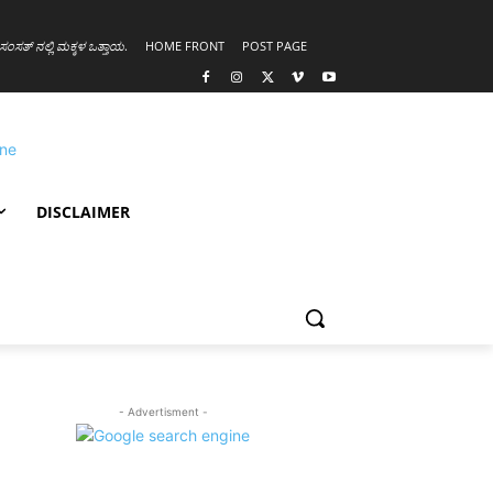
ಸಂಸತ್ ನಲ್ಲಿ ಮಕ್ಕಳ ಒತ್ತಾಯ
.
HOME FRONT
POST PAGE
DISCLAIMER
- Advertisment -