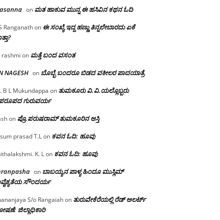
rasanna
ಮತ ಹಾಕುವ ಮುನ್ನ ಈ ಹಸಿವಿನ ಕಥನ ಓದಿ
on
ಈ ಸಂಖ್ಯೆ ಇದ್ದ ಹಣ್ಣು ತಿನ್ನಲೇಬಾರದು ಏಕೆ
S Ranganath
on
ತ್ತಾ?
ಮತ್ತೆ ಬಂದ ವಸಂತ
 rashmi
on
 N NAGESH
ಬೊಬ್ಬೆ ಬಂದರೂ ಬಿಡದ ವಕೀಲರ ಪಾದಯಾತ್ರೆ
on
ತುಮಕೂರು‌ ವಿ.ವಿ.ಯಲ್ಲೊಬ್ಬರು
. B L Mukundappa
on
ಪರೂಪದ ಗುರುವರ್ಯ
ಪ್ರೊ.ಪರುಷರಾಮ್ ತುಮಕೂರಿನ ಆಸ್ತಿ
ash
on
ಕವನ ಓದಿ: ಹೂವು
sum prasad T.L
on
ಕವನ ಓದಿ: ಹೂವು
ithalakshmi. K. L
on
mranpasha
ಬಾಬಯ್ಯನ ಪಾಳ್ಯ ಹಿಂದೂ ಮುಸ್ಲಿಮ್
on
ವೈಕ್ಯತೆಯ ಸೌಂದರ್ಯ
ತುರುವೇಕೆರೆಯಲ್ಲಿ ರೆಡ್ ಅಲರ್ಟ್
ananjaya S/o Rangaiah
on
ಷಣೆ: ಜಿಲ್ಲಾಧಿಕಾರಿ