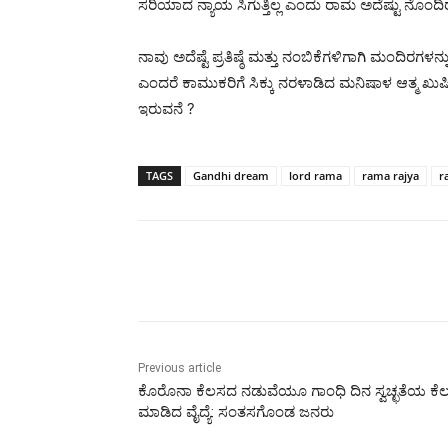
ಸರಿಯಾದ ನ್ಯಾಯ ಸಿಗುತ್ತಿಲ್ಲ ಎಂದು ರಾಮ ಅದೆಷ್ಟು ನೊಂ
ನಾವು ಅದೆಷ್ಟೆ ಪ್ರತಿಷ್ಠೆ ಮತ್ತು ನಂಬಿಕೆಗಳಿಗಾಗಿ ಮಂದಿರಗ
ಎಂದರೆ ಕಾಮುಕರಿಗೆ ಸಿಕ್ಕು ನರಳಾಡಿದ ಮನಿಷಾಳ ಆತ್ಮ ಖ
ಇರುವನೆ ?
TAGS
Gandhi dream
lord rama
rama rajya
r
Share
Previous article
ಕೊರೊನಾ ಕೆಲಸದ ನಡುವೆಯೂ ಗಾಂಧಿ ದಿನ ಸ್ವಚ್ಛತೆಯ ಕೆ
ಮಾಡಿದ ವೈದ್ಯೆ: ಸಂತಸಗೊಂಡ ಜನರು