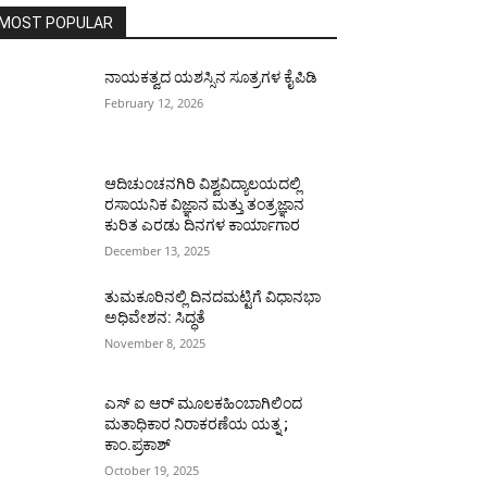
MOST POPULAR
ನಾಯಕತ್ವದ ಯಶಸ್ಸಿನ ಸೂತ್ರಗಳ ಕೈಪಿಡಿ
February 12, 2026
ಆದಿಚುಂಚನಗಿರಿ ವಿಶ್ವವಿದ್ಯಾಲಯದಲ್ಲಿ
ರಸಾಯನಿಕ ವಿಜ್ಞಾನ ಮತ್ತು ತಂತ್ರಜ್ಞಾನ
ಕುರಿತ ಎರಡು ದಿನಗಳ ಕಾರ್ಯಾಗಾರ
December 13, 2025
ತುಮಕೂರಿನಲ್ಲಿ ದಿನದಮಟ್ಟಿಗೆ ವಿಧಾನಭಾ
ಅಧಿವೇಶನ: ಸಿದ್ಧತೆ
November 8, 2025
ಎಸ್ ಐ ಆರ್ ಮೂಲಕಹಿಂಬಾಗಿಲಿಂದ
ಮತಾಧಿಕಾರ ನಿರಾಕರಣೆಯ ಯತ್ನ ;
ಕಾಂ.ಪ್ರಕಾಶ್
October 19, 2025