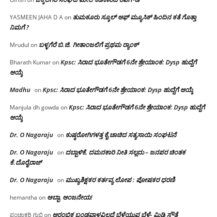
ತುಮಕೂರು ಸ್ಕೂಲ್ ಆಫ್ ಮ್ಯೂಸಿಕ್ ಹಿಂದಿನ ಕತೆ ಗೊತ್ತಾ
YASMEEN JAHA D A
on
ನಿಮಗೆ ?
ಬಳ್ಳಗೆರೆ ಬಿ.ಜಿ. ಗೀತಾಂಜಲಿಗೆ ಪ್ರಥಮ ರ‌್ಯಾಂಕ್
Mrudul
on
Kpsc: ಸಿರಾದ ಭೂತೇಗೌಡಗೆ 6ನೇ ಶ್ರೇಯಾಂಕ: Dysp ಹುದ್ದೆಗೆ
Bharath Kumar
on
ಆಯ್ಕೆ
Madhu
Kpsc: ಸಿರಾದ ಭೂತೇಗೌಡಗೆ 6ನೇ ಶ್ರೇಯಾಂಕ: Dysp ಹುದ್ದೆಗೆ ಆಯ್ಕೆ
on
Kpsc: ಸಿರಾದ ಭೂತೇಗೌಡಗೆ 6ನೇ ಶ್ರೇಯಾಂಕ: Dysp ಹುದ್ದೆಗೆ
Manjula dh gowda
on
ಆಯ್ಕೆ
Dr. O Nagaraju
ಕುಷ್ಠರೋಗಿಗಳತ್ತ ಕೈ ಚಾಚಿದ ಸತ್ಯಸಾಯಿ ಸಂಘಟನೆ
on
Dr. O Nagaraju
ದಬ್ಬಾಳಿಕೆ, ದಮನಕಾರಿ ನೀತಿ ಸಲ್ಲದು – ಜನಪರ ಚಿಂತಕ
on
ಕೆ.ದೊರೈರಾಜ್
Dr. O Nagaraju
ಮುಖ್ಯಶಿಕ್ಷಕರ ಕರ್ತವ್ಯ ಲೋಪ : ಪೋಷಕರ ಧರಣಿ
on
ಅಬ್ಬಾ, ಆಂಜನೇಯ!
hemantha
on
ಆರಂಭಿಕ ಬಂಡವಾಳವಿಲ್ಲದೆ ಬೆಳೆಯುವ ಬೆಳೆ- ಮಿಡಿ ಸೌತೆ
ಪಂಚಾಕ್ಷರಿ ಗುಬ್ಬಿ
on