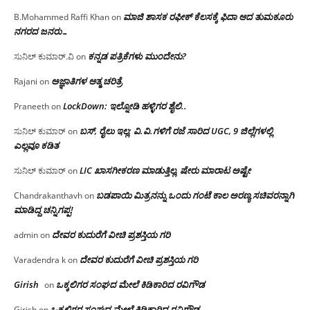
ಮಾಜಿ ಶಾಸಕ ರಫೀಕ್ ಕೆಲಸಕ್ಕೆ ಫಿದಾ ಆದ ತುಮಕೂರು
B.Mohammed Raffi Khan
on
ನಗರದ ಜನರು…
ಕನ್ನಡ ಪತ್ರಿಕೆಗಳು ಮುಂದೇನು?
ಸುನಿಲ್ ಕುಮಾರ್.ವಿ
on
ಅಜ್ಞಾತಿಗಳ ಆತ್ಮ ಚರಿತ್ರೆ
Rajani
on
LockDown: ಇಲ್ನೋಡಿ ಹಳ್ಳಿಗರ ಶೈಲಿ..
Praneeth
on
ಬಸ್, ರೈಲು ಇಲ್ಲ; ವಿ.ವಿ.ಗಳಿಗೆ ರಜೆ ಸಾರಿದ UGC, 9 ಜಿಲ್ಲೆಗಳಲ್ಲಿ
ಸುನಿಲ್ ಕುಮಾರ್
on
ಎಲ್ಲವೂ ಕಡಿತ
LIC ಖಾಸಗೀಕರಣ ಮಾಡುತ್ತಿಲ್ಲ, ಷೇರು ಮಾರಾಟ ಅಷ್ಟೇ
ಸುನಿಲ್ ಕುಮಾರ್
on
ಬಡಪಾಯಿ ಮಿತ್ರನನ್ನು ಒಂದು ಗಂಟೆ ಕಾಲ ಅರಣ್ಯ ಸಚಿವರನ್ನಾಗಿ
Chandrakanthavh
on
ಮಾಡಿದ್ದ ಚನ್ನಿಗಪ್ಪ!
ದೇವರ ಕುದುರೆಗೆ ವೀಚಿ ಪ್ರಶಸ್ತಿಯ ಗರಿ
admin
on
ದೇವರ ಕುದುರೆಗೆ ವೀಚಿ ಪ್ರಶಸ್ತಿಯ ಗರಿ
Varadendra k
on
Girish
ಒಕ್ಕಲಿಗರ ಸಂಘದ ಮೇಲೆ ಕಿಡಿಕಾರಿದ ರವಿಗೌಡ
on
ಒಕ್ಕಲಿಗರ ಸಂಘದ ಮೇಲೆ ಕಿಡಿಕಾರಿದ ರವಿಗೌಡ
Girish
on