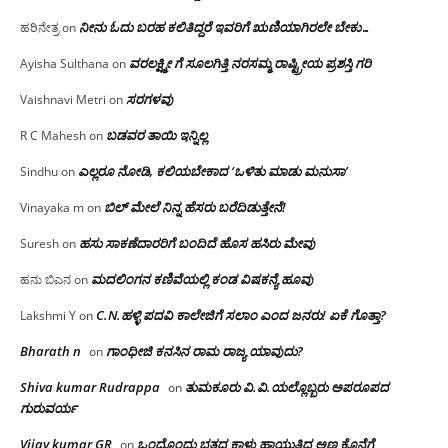
ನೀನು ಓದು ಬರಹ ಕಲಿತಿದ್ದರೆ ಇವರಿಗೆ ಋಣಿಯಾಗಿರಲೇ ಬೇಕು…
ಹರಿನೇತ್ರ
on
ವರಲಕ್ಷ್ಮೀ ಗೆ ಸೂಲಗಿತ್ತಿ ನರಸಮ್ಮ‌ ರಾಷ್ಟ್ರೀಯ ಪ್ರಶಸ್ತಿ ಗರಿ
Ayisha Sulthana
on
ಸರಗಳವು
Vaishnavi Metri
on
ಬಡವರ ತಾಯಿ ಇನ್ನಿಲ್ಲ
R C Mahesh
on
ಎಲ್ಲರೂ ನೋಡಿ, ಕಲಿಯಬೇಕಾದ ‘ಒಳಿತು ಮಾಡು ಮನುಸಾ’
Sindhu
on
ಬಿಲ್ ಮೇಲೆ ನಿನ್ನ ಹೆಸರು ಬರೆದಿಡುತ್ತೇನೆ!
Vinayaka m
on
ಹಸು ಸಾಕಣೆದಾರರಿಗೆ ಬಂದಿದೆ ಹೊಸ ಹಸಿರು ಮೇವು
Suresh
on
ಮದಲಿಂಗನ ಕಣಿವೆಯಲ್ಲಿ ಕಂಡ ವಿಷಕನ್ಯೆ ಹೂವು
ಹನು ಬಿಎನ
on
C.N.ಹಳ್ಳಿ ಪದವಿ ಕಾಲೇಜಿಗೆ ಸಲಾಂ‌ ಎಂದ ಜನರು! ಏಕೆ ಗೊತ್ತಾ?
Lakshmi Y
on
Bharath n
ಗಾಂಧೀಜಿ ಕನಸಿನ ರಾಮ ರಾಜ್ಯ ಯಾವುದು?
on
Shiva kumar Rudrappa
ತುಮಕೂರು‌ ವಿ.ವಿ.ಯಲ್ಲೊಬ್ಬರು ಅಪರೂಪದ
on
ಗುರುವರ್ಯ
Vijay kumar GR
ಒಂದೊಂದು ಭತ್ತದ ಕಾಳು ಹಾಯುತ್ತಿದ್ದ ಅಣ್ಣ ಕೊನೆಗೆ
on