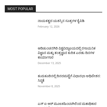
MOST POPULAR
ನಾಯಕತ್ವದ ಯಶಸ್ಸಿನ ಸೂತ್ರಗಳ ಕೈಪಿಡಿ
February 12, 2026
ಆದಿಚುಂಚನಗಿರಿ ವಿಶ್ವವಿದ್ಯಾಲಯದಲ್ಲಿ ರಸಾಯನಿಕ
ವಿಜ್ಞಾನ ಮತ್ತು ತಂತ್ರಜ್ಞಾನ ಕುರಿತ ಎರಡು ದಿನಗಳ
ಕಾರ್ಯಾಗಾರ
December 13, 2025
ತುಮಕೂರಿನಲ್ಲಿ ದಿನದಮಟ್ಟಿಗೆ ವಿಧಾನಭಾ ಅಧಿವೇಶನ:
ಸಿದ್ಧತೆ
November 8, 2025
ಎಸ್ ಐ ಆರ್ ಮೂಲಕಹಿಂಬಾಗಿಲಿಂದ ಮತಾಧಿಕಾರ