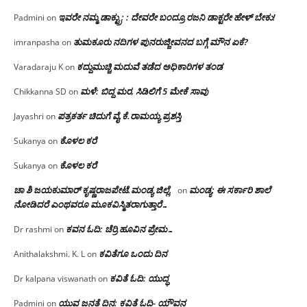
ಇವರೇ ನಮ್ಮ ಡಾಕ್ಟ್ರು; : ದೇವರೇ ಬಂದ್ರೂ ರಜನಿ ಡಾಕ್ಟರೇ ಹೇಳ್ ಬೇಕು!
Padmini
on
ತುಮಕೂರು ನದಿಗಳ ಪುನರುಜ್ಜೀವನದ ಬಗ್ಗೆ ಮೌನ ಏಕೆ?
imranpasha
on
ಕದ್ದುಮುಚ್ಚಿ ಮದುವೆ ತಡೆದ ಅಧಿಕಾರಿಗಳ ತಂಡ
Varadaraju K
on
ಮಳೆ: ಬಿದ್ದ ಮರ, ಸಿಡಿಲಿಗೆ 5 ಮೇಕೆ ಸಾವು
Chikkanna SD
on
ಪತ್ರಕರ್ತ ಚಿದುಗೆ ವೈ.ಕೆ.ರಾಮಯ್ಯ ಪ್ರಶಸ್ತಿ
Jayashri
on
ಕೊಳಲ ಕರೆ
Sukanya
on
ಕೊಳಲ ಕರೆ
Sukanya
on
ಚಾ ಶಿ ಜಯಕುಮಾರ್ ಕೃಷ್ಣರಾಜಪೇಟೆ.ಮಂಡ್ಯ ಜಿಲ್ಲೆ.
ಮಂಡ್ಯ: ಈ ಸರ್ಕಾರಿ ಶಾಲೆ
on
ನೋಡಿದರೆ ಎಂಥವರೂ ಮೂಕವಿಸ್ಮಿತರಾಗುತ್ತಾರೆ…
ಕವನ ಓದಿ: ಚೆರ್ರಿ ಹೂವಿನ ಪ್ರೇಮ…
Dr rashmi
on
ಕವಿತೆಗೂ ಒಂದು ದಿನ
Anithalakshmi. K. L
on
ಕವಿತೆ ಓದಿ: ಯುದ್ಧ
Dr kalpana viswanath
on
ಯುವ ಜನತೆ ದಿನ: ಕವಿತೆ ಓದಿ- ಯೌವನ
Padmini
on