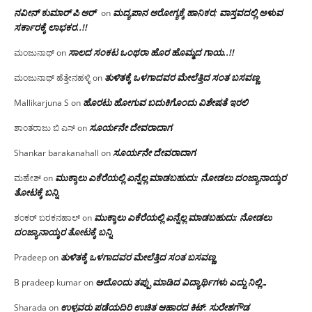
ನವೀನ್ ಕುಮಾರ್ ಪಿ ಆರ್
ಮದ್ಯಪಾನ ಆರೋಗ್ಯಕ್ಕೆ ಹಾನಿಕರ; ವಾಸ್ತವದಲ್ಲಿ ಅಳುವ
on
ಸರ್ಕಾರಕ್ಕೆ ಲಾಭಕರ..!!
ಸಾಲದ ಸಂಕಟ ಒಂಥರಾ ಹೊರ ಹೊಮ್ಮದ ಗಾಯ..!!
ಮಂಜುನಾಥ್
on
ತುಳಿತಕ್ಕೆ ಒಳಗಾದವರ ಮೇಲೆತ್ತಿದ ಸಂತ ಬಸವಣ್ಣ
ಮಂಜುನಾಥ್ ಹೆತ್ತೇನಹಳ್ಳಿ
on
ಹೊರಟು ಹೋಗುವ ಬದುಕಿಗೊಂದು ವಿಶೇಷತೆ ಇರಲಿ
Mallikarjuna S
on
ಸೂರ್ಯನೇ ದೇವರಾದಾಗ
ಶಾಂತರಾಜು ಬಿ ಎಸ್
on
ಸೂರ್ಯನೇ ದೇವರಾದಾಗ
Shankar barakanahall
on
ಮುಕ್ಕಾಲು ಎಕೆರೆಯಲ್ಲಿ ಏನ್ನೆಲ್ಲ‌ ಮಾಡಬಹುದು: ನೋಡಲು ದಂಜ್ಯಾನಾಯ್ಕರ
ಮಹೇಶ್
on
ತೋಟಕ್ಕೆ ಬನ್ನಿ
ಮುಕ್ಕಾಲು ಎಕೆರೆಯಲ್ಲಿ ಏನ್ನೆಲ್ಲ‌ ಮಾಡಬಹುದು: ನೋಡಲು
ಶಂಕರ್ ಬರಕನಹಾಲ್
on
ದಂಜ್ಯಾನಾಯ್ಕರ ತೋಟಕ್ಕೆ ಬನ್ನಿ
ತುಳಿತಕ್ಕೆ ಒಳಗಾದವರ ಮೇಲೆತ್ತಿದ ಸಂತ ಬಸವಣ್ಣ
Pradeep
on
ಅದೊಂದು ತಪ್ಪು ಮಾಡಿದ ವಿದ್ಯಾರ್ಥಿಗಳು ಎದ್ದು ನಿಲ್ಲಿ…
B pradeep kumar
on
ಉಳ್ಳವರು ಪಡೆಯದಿರಿ ಉಚಿತ ಆಹಾರದ ಕಿಟ್: ಸುರೇಶಗೌಡ
Sharada
on