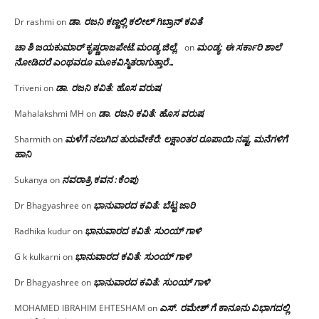
ಡಾ. ರಜನಿ‌ ಕಣ್ಣಲ್ಲಿ ಕಲೀಲ್ ಗಿಬ್ರಾನ್ ಕವಿತೆ
Dr rashmi
on
ಚಾ ಶಿ ಜಯಕುಮಾರ್ ಕೃಷ್ಣರಾಜಪೇಟೆ.ಮಂಡ್ಯ ಜಿಲ್ಲೆ.
ಮಂಡ್ಯ: ಈ ಸರ್ಕಾರಿ ಶಾಲೆ
on
ನೋಡಿದರೆ ಎಂಥವರೂ ಮೂಕವಿಸ್ಮಿತರಾಗುತ್ತಾರೆ…
ಡಾ. ರಜನಿ ಕವಿತೆ: ಹೊಸ ವರುಷ
Triveni
on
ಡಾ. ರಜನಿ ಕವಿತೆ: ಹೊಸ ವರುಷ
Mahalakshmi MH
on
ಮಳೆಗೆ ನಲುಗಿದ ತುರುವೇಕೆರೆ: ಲಕ್ಷಾಂತರ ರೂಪಾಯಿ ನಷ್ಟ, ಮನೆಗಳಿಗೆ
Sharmith
on
ಹಾನಿ
ನವರಾತ್ರಿ ಕವನ :ಕೆಂಪು
Sukanya
on
ಭಾನುವಾರದ ಕವಿತೆ: ಬೆಟ್ಟ ಜಾರಿ
Dr Bhagyashree
on
ಭಾನುವಾರದ ಕವಿತೆ: ಸುಂಯ್ ಗಾಳಿ
Radhika kudur
on
ಭಾನುವಾರದ ಕವಿತೆ: ಸುಂಯ್ ಗಾಳಿ
G k kulkarni
on
ಭಾನುವಾರದ ಕವಿತೆ: ಸುಂಯ್ ಗಾಳಿ
Dr Bhagyashree
on
ಎಸ್. ರಮೇಶ್ ಗೆ ಕಾನೂನು ವಿಭಾಗದಲ್ಲಿ
MOHAMED IBRAHIM EHTESHAM
on