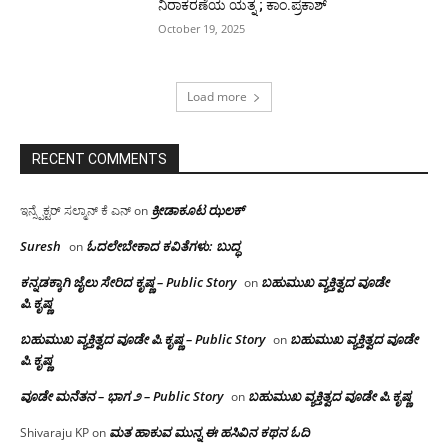
ನಿರಾಕರಣೆಯ ಯತ್ನ ; ಕಾಂ.ಪ್ರಕಾಶ್
October 19, 2025
Load more
RECENT COMMENTS
ಕ್ರೀಡಾಕೂಟ ಝಲಕ್
ಇನ್ಸ್ಪೆಕ್ಟರ್ ಸಲ್ಮಾನ್ ಕೆ ಎನ್
on
Suresh
ಓದಲೇಬೇಕಾದ‌ ಕವಿತೆಗಳು: ಬುದ್ಧ
on
ಕನ್ನಡಕ್ಕಾಗಿ ಜೈಲು ಸೇರಿದ ಕೃಷ್ಣ – Public Story
ಬಹುಮುಖ ವ್ಯಕ್ತಿತ್ವದ ವೂಡೇ
on
ಪಿ.ಕೃಷ್ಣ
ಬಹುಮುಖ ವ್ಯಕ್ತಿತ್ವದ ವೂಡೇ ಪಿ.ಕೃಷ್ಣ – Public Story
ಬಹುಮುಖ ವ್ಯಕ್ತಿತ್ವದ ವೂಡೇ
on
ಪಿ.ಕೃಷ್ಣ
ವೂಡೇ ಮನೆತನ – ಭಾಗ ೨ – Public Story
ಬಹುಮುಖ ವ್ಯಕ್ತಿತ್ವದ ವೂಡೇ ಪಿ.ಕೃಷ್ಣ
on
ಮತ ಹಾಕುವ ಮುನ್ನ ಈ ಹಸಿವಿನ ಕಥನ ಓದಿ
Shivaraju KP
on