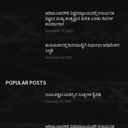
ಆದಿಚುಂಚನಗಿರಿ ವಿಶ್ವವಿದ್ಯಾಲಯದಲ್ಲಿ ರಸಾಯನಿಕ
ವಿಜ್ಞಾನ ಮತ್ತು ತಂತ್ರಜ್ಞಾನ ಕುರಿತ ಎರಡು ದಿನಗಳ
ಕಾರ್ಯಾಗಾರ
December 13, 2025
ತುಮಕೂರಿನಲ್ಲಿ ದಿನದಮಟ್ಟಿಗೆ ವಿಧಾನಭಾ ಅಧಿವೇಶನ:
ಸಿದ್ಧತೆ
November 8, 2025
POPULAR POSTS
ನಾಯಕತ್ವದ ಯಶಸ್ಸಿನ ಸೂತ್ರಗಳ ಕೈಪಿಡಿ
February 12, 2026
ಆದಿಚುಂಚನಗಿರಿ ವಿಶ್ವವಿದ್ಯಾಲಯದಲ್ಲಿ ರಸಾಯನಿಕ