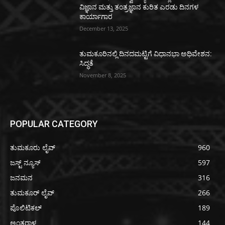
ವಿಜ್ಞಾನ ಮತ್ತು ತಂತ್ರಜ್ಞಾನ ಕುರಿತ ಎರಡು ದಿನಗಳ
ಕಾರ್ಯಾಗಾರ
December 13, 2025
ತುಮಕೂರಿನಲ್ಲಿ ದಿನದಮಟ್ಟಿಗೆ ವಿಧಾನಭಾ ಅಧಿವೇಶನ:
ಸಿದ್ಧತೆ
November 8, 2025
POPULAR CATEGORY
ತುಮಕೂರು ಲೈವ್
960
ಜಸ್ಟ್ ನ್ಯೂಸ್
597
ಜನಮನ
316
ತುಮಕೂರ್ ಲೈವ್
266
ಪೊಲಿಟಿಕಲ್
189
ಅಂತರಾಳ
144