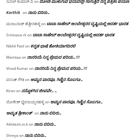
ದೋಣಿ ಮುಳುಗುವ ಭಯದಲ್ಲೇ ಸಾಗುತ್ತಿದೆ ನನ್ನ ಪತ್ರಿಕಾ ಪಯಣ
ಸುನಿಲ್ ಕುಮಾರ್.ವಿ
on
Karthik
ನಾನು ಬಿದಿರು…
on
ಬಾಬಾ ಸಾಹೇಬ್ ಅಂಬೇಡ್ಕರರ ದೃಷ್ಟಿಯಲ್ಲಿ ಆದರ್ಶ ಭಾರತ
ಮಂಜುನಾಥ್ ಹೆತ್ತೇನಹಳ್ಳಿ
on
ಬಾಬಾ ಸಾಹೇಬ್ ಅಂಬೇಡ್ಕರರ ದೃಷ್ಟಿಯಲ್ಲಿ ಆದರ್ಶ ಭಾರತ
Srinivasa rk
on
ಕನ್ನಡ ಭಾಷೆ ಶೋಕಿಯಾಗದಿರಲಿ
Nikhil Patil
on
ನಾನರಿಯೆ ನಿನ್ನ ಪ್ರೇಮದ ಪರಿಯ…!!!
Mamtaa
on
ನಾನರಿಯೆ ನಿನ್ನ ಪ್ರೇಮದ ಪರಿಯ…!!!
Vinod Kumar
on
ಅಮ್ಮನ ವಾರವೂ, ಗಿಣ್ಣಿನ ಸೊಬಗೂ…
ವಸಂತ್ ಗೌಡ
on
ನನ್ನೊಳಗಿನ ಜೀವವೇ……
Kiran
on
ಅಮ್ಮನ ವಾರವೂ, ಗಿಣ್ಣಿನ ಸೊಬಗೂ…
ಲೋಕೇಶ್ ಭೈರನಾಯ್ಕನಹಳ್ಳಿ
on
ಅಮೃತ ಶ್ರೀಕಾಂತ್
ನಾನು ಬಿದಿರು…
on
ನಾನು ಬಿದಿರು…
Akhilesh.m.k
on
ನಾನು ಬಿದಿರು…
Shreya
on