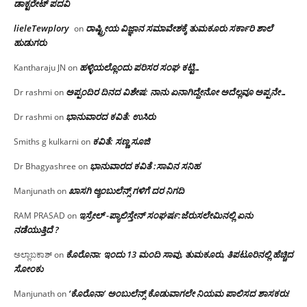
ಡಾಕ್ಟರೇಟ್ ಪದವಿ
lieleTewplory
ರಾಷ್ಟ್ರೀಯ ವಿಜ್ಞಾನ ಸಮಾವೇಶಕ್ಕೆ‌ ತುಮಕೂರು ಸರ್ಕಾರಿ ಶಾಲೆ
on
ಹುಡುಗರು
ಹಳ್ಳಿಯಲ್ಲೊಂದು ಪರಿಸರ ಸಂಘ ಕಟ್ಟಿ…
Kantharaju JN
on
ಅಪ್ಪಂದಿರ ದಿನದ ವಿಶೇಷ: ನಾನು ಏನಾಗಿದ್ದೇನೋ‌ ಅದೆಲ್ಲವೂ ಅಪ್ಪನೇ…
Dr rashmi
on
ಭಾನುವಾರದ ಕವಿತೆ: ಉಸಿರು
Dr rashmi
on
ಕವಿತೆ: ಸಣ್ಣ ಸೂಜಿ
Smiths g kulkarni
on
ಭಾನುವಾರದ ಕವಿತೆ :ಸಾವಿನ ಸನಿಹ
Dr Bhagyashree
on
ಖಾಸಗಿ ಆ್ಯಂಬುಲೆನ್ಸ್ ಗಳಿಗೆ ದರ ನಿಗದಿ
Manjunath
on
ಇಸ್ರೇಲ್ -ಪ್ಯಾಲಿಸ್ತೇನ್ ಸಂಘರ್ಷ:ಜೆರುಸಲೇಮಿನಲ್ಲಿ ಏನು
RAM PRASAD
on
ನಡೆಯುತ್ತಿದೆ ?
ಕೊರೊನಾ: ಇಂದು 13 ಮಂದಿ ಸಾವು, ತುಮಕೂರು, ತಿಪಟೂರಿನಲ್ಲಿ ಹೆಚ್ಚಿದ
ಅಲ್ಲಾಬಕಾಶ್
on
ಸೋಂಕು
‘ಕೊರೊನಾ’ ಅಂಬುಲೆನ್ಸ್ ಕೊಡುವಾಗಲೇ ನಿಯಮ ಪಾಲಿಸದ ಶಾಸಕರು!
Manjunath
on