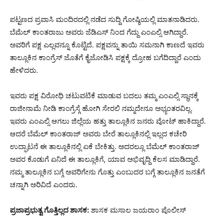
ಪಟ್ಟಣದ ಪ್ರವಾಸಿ ಮಂದಿರದಲ್ಲಿ ನಡೆದ ಸುದ್ದಿ ಗೋಷ್ಠಿಯಲ್ಲಿ ಮಾತನಾಡಿದರು.
ಬೆಮೆಲ್ ಕಾಂತರಾಜು ಅವರು ಜೆಡಿಎಸ್ ನಿಂದ ಗೆದ್ದು ಎಂಎಲ್ಸಿ ಆಗಿದ್ದಾರೆ.
ಅವರಿಗೆ ಪಕ್ಷ ಎಲ್ಲವನ್ನೂ ಕೊಟ್ಟಿದೆ. ಪಕ್ಷವನ್ನು ತಾಯಿ ಸಮನಾಗಿ ಕಾಣದೆ ಇವರು
ತಾಲ್ಲೂಕಿನ ಕಾಂಗ್ರೆಸ್ ಜೊತೆಗೆ ಕೈಜೋಡಿಸಿ ಪಕ್ಷಕ್ಕೆ ದ್ರೋಹ ಬಗೆದಿದ್ದಾರೆ ಎಂದು
ಹೇಳಿದರು.
ಇವರು ಪಕ್ಷ ವಿರೋಧಿ ಚಟುವಟಿಕೆ ಮಾಡುವ ಬದಲು ತಮ್ಮ ಎಂಎಲ್ಸಿ ಸ್ಥಾನಕ್ಕೆ
ರಾಜೀನಾಮೆ ನೀಡಿ ಕಾಂಗ್ರೆಸ್ಗೆ ಹೋಗಿ ಸೇರಲಿ ನಮ್ಮದೇನೂ ಅಭ್ಯಂತರವಿಲ್ಲ.
ಇವರು ಎಂಎಲ್ಸಿ ಆಗಲು ಜಿಲ್ಲೆಯ ಹತ್ತು ತಾಲ್ಲೂಕಿನ ಜನರು ವೋಟ್ ಹಾಕಿದ್ದಾರೆ.
ಆದರೆ ಬೆಮೆಲ್ ಕಾಂತರಾಜ್ ಅವರು ಬೇರೆ ತಾಲ್ಲೂಕಿನಲ್ಲಿ ಇಲ್ಲದ ಕಚೇರಿ
ಉದ್ಘಾಟನೆ ಈ ತಾಲ್ಲೂಕಿನಲ್ಲಿ ಏಕೆ ಬೇಕಿತ್ತು. ಅದರಲ್ಲೂ ಬೆಮೆಲ್ ಕಾಂತರಾಜ್
ಅವರ ಕೊಡುಗೆ ಏನಿದೆ ಈ ತಾಲ್ಲೂಕಿಗೆ, ಯಾವ ಅಭಿವೃದ್ದಿ ಕೆಲಸ ಮಾಡಿದ್ದಾರೆ.
ನಮ್ಮ ತಾಲ್ಲೂಕಿನ ಬಗ್ಗೆ ಅವರಿಗೇನು ಗೊತ್ತು ಎಂಬುದರ ಬಗ್ಗೆ ತಾಲ್ಲೂಕಿನ ಜನತೆಗೆ
ಚನ್ನಾಗಿ ಅರಿವಿದೆ ಎಂದರು.
ಪ್ರಜಾಪ್ರಭುತ್ವ ಗೊತ್ತಿಲ್ಲದ ಶಾಸಕ:
ಶಾಸಕ ಮಸಾಲ ಜಯರಾಂ ಪೊಲೀಸ್