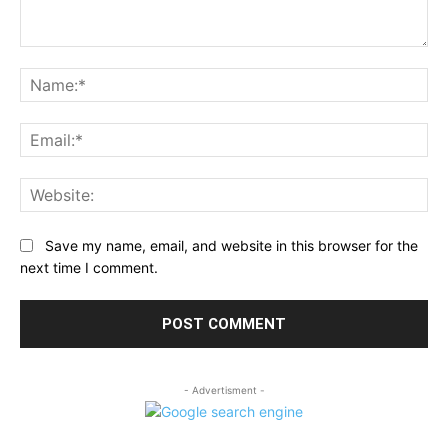
Comment:
Na
Ema
Web
Save my name, email, and website in this browser for the
next time I comment.
- Advertisment -