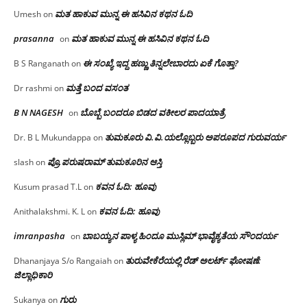
ಮತ ಹಾಕುವ ಮುನ್ನ ಈ ಹಸಿವಿನ ಕಥನ ಓದಿ
Umesh
on
prasanna
ಮತ ಹಾಕುವ ಮುನ್ನ ಈ ಹಸಿವಿನ ಕಥನ ಓದಿ
on
ಈ ಸಂಖ್ಯೆ ಇದ್ದ ಹಣ್ಣು ತಿನ್ನಲೇಬಾರದು ಏಕೆ ಗೊತ್ತಾ?
B S Ranganath
on
ಮತ್ತೆ ಬಂದ ವಸಂತ
Dr rashmi
on
B N NAGESH
ಬೊಬ್ಬೆ ಬಂದರೂ ಬಿಡದ ವಕೀಲರ ಪಾದಯಾತ್ರೆ
on
ತುಮಕೂರು‌ ವಿ.ವಿ.ಯಲ್ಲೊಬ್ಬರು ಅಪರೂಪದ ಗುರುವರ್ಯ
Dr. B L Mukundappa
on
ಪ್ರೊ.ಪರುಷರಾಮ್ ತುಮಕೂರಿನ ಆಸ್ತಿ
slash
on
ಕವನ ಓದಿ: ಹೂವು
Kusum prasad T.L
on
ಕವನ ಓದಿ: ಹೂವು
Anithalakshmi. K. L
on
imranpasha
ಬಾಬಯ್ಯನ ಪಾಳ್ಯ ಹಿಂದೂ ಮುಸ್ಲಿಮ್ ಭಾವೈಕ್ಯತೆಯ ಸೌಂದರ್ಯ
on
ತುರುವೇಕೆರೆಯಲ್ಲಿ ರೆಡ್ ಅಲರ್ಟ್ ಘೋಷಣೆ:
Dhananjaya S/o Rangaiah
on
ಜಿಲ್ಲಾಧಿಕಾರಿ
ಗುರು
Sukanya
on