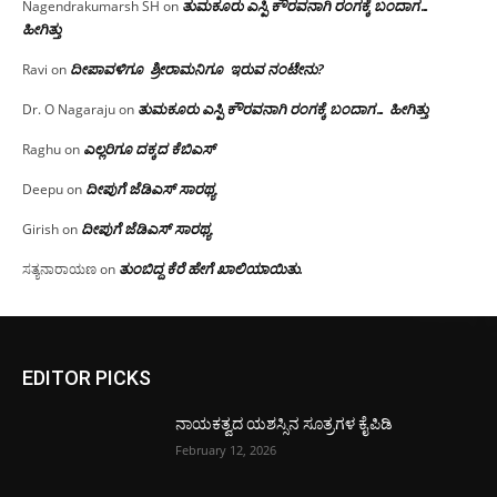
ತುಮಕೂರು ಎಸ್ಪಿ ಕೌರವನಾಗಿ ರಂಗಕ್ಕೆ ಬಂದಾಗ…
Nagendrakumarsh SH
on
ಹೀಗಿತ್ತು
ದೀಪಾವಳಿಗೂ ಶ್ರೀರಾಮನಿಗೂ ಇರುವ ನಂಟೇನು?
Ravi
on
ತುಮಕೂರು ಎಸ್ಪಿ ಕೌರವನಾಗಿ ರಂಗಕ್ಕೆ ಬಂದಾಗ… ಹೀಗಿತ್ತು
Dr. O Nagaraju
on
ಎಲ್ಲರಿಗೂ ದಕ್ಕದ ಕೆಬಿಎಸ್
Raghu
on
ದೀಪುಗೆ ಜೆಡಿಎಸ್ ಸಾರಥ್ಯ
Deepu
on
ದೀಪುಗೆ ಜೆಡಿಎಸ್ ಸಾರಥ್ಯ
Girish
on
ತುಂಬಿದ್ದ ಕೆರೆ ಹೇಗೆ ಖಾಲಿಯಾಯಿತು.
ಸತ್ಯನಾರಾಯಣ
on
EDITOR PICKS
ನಾಯಕತ್ವದ ಯಶಸ್ಸಿನ ಸೂತ್ರಗಳ ಕೈಪಿಡಿ
February 12, 2026