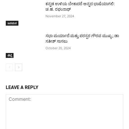
ಕನ್ನಡ ಉಳಿಯ ಬೇಕಾದರೆ ಅನ್ನದ ಭಾಷೆಯಾಗಲಿ:
ಚ.ಹ. ರಘುನಾಥ್
November 27, 2024
ಜನಮನ
ಸಭಾ ಮರ್ಯಾದೆ ಮತ್ತು ಪರಸ್ಪರ ಗೌರವ ಮುಖ್ಯ ; ಡಾ
ಸತೀಶ್ ಸಾಸಲು
October 20, 2024
ಜಿಲ್ಲೆ
LEAVE A REPLY