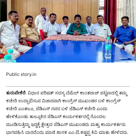
Public story.in
ತುರುವೇಕೆರೆ
: ವಿಧಾನ ಪರಿಷತ್ ಸದಸ್ಯ ಬೆಮೆಲ್ ಕಾಂತರಾಜ್ ಪಟ್ಟಣದಲ್ಲಿ ತಮ್ಮ
ಕಚೇರಿ ಉದ್ಘಾಟಿಸುವ ವಿಚಾರವಾಗಿ ಕಾಂಗ್ರೆಸ್ ಮುಖಂಡರ ಬಳಿ ಕಾಂಗ್ರೆಸ್
ಕಚೇರಿ ಎಂತಲೂ, ಜೆಡಿಎಸ್ ನವರ ಬಳಿ ಜೆಡಿಎಸ್ ಕಚೇರಿ ಎಂದು
ಹೇಳಿಕೊಂಡು ತಾಲ್ಲೂಕಿನ ಜೆಡಿಎಸ್ ಕಾರ್ಯಕರ್ತರಲ್ಲಿ ಗೊಂದಲ
ಮೂಡಿಸುತ್ತಿದ್ದು ಇದ್ದಕ್ಕೆ ಕ್ಷೇತ್ರದ ಜೆಡಿಎಸ್ ಮುಖಂಡರು ಮತ್ತು ಕಾರ್ಯಕರ್ತರು
ಭಾಗವಹಿಸಿ ಬಾರದೆಂದು ಮಾಜಿ ಶಾಸಕ ಎಂ.ಟಿ.ಕಷ್ಣಪ್ಪ ಕಿವಿ ಮಾತು ಹೇಳಿದರು.