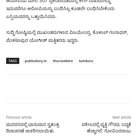
ಆರೋಪಿಯ ಮೇಲೆ 307 ಪ್ರಕರಣದಡಿಯಲ್ಲಿ ಕೇಸ್ ದಾಖಲಾಗಿದ್ದು
ಇದುವರೆಗೂ ಆರೋಪಿಯನ್ನು ಬಂದಿಸಿಲ್ಲ ಕೂಡಲೇ ಬಂಧಿಸಿಬೇಕೆಂದು
ಎಸ್ಪಿಯವರನ್ನು ಒತ್ತಾಯಿಸಿದರು.
ಸುದ್ದಿ ಗೋಷ್ಠಿಯಲ್ಲಿ ಮುಖಂಡರುಗಳಾದ ವಿಜಯೇಂದ್ರ, ಕೊಳಾಲ್ ಗಂಗಾಧರ್,
ವೆಂಕಟಾಪುರ ಯೋಗೀಶ್ ಮತ್ತಿತರರು ಇದ್ದರು.
TAGS
. publicstory.in
thuruvekere
tumkuru
Previous article
Next article
ಮದರಸದಲ್ಲಿ ಭಾನುವಾರ ಸ್ವತಂತ್ರ
ವಕೀಲರಲ್ಲಿ ವೃತ್ತಿ ಗೌರವ, ಬದ್ಧತೆ
ದಿನಾಚರಣೆ ಆಚರಿಸಲಾಯಿತು.
ಹೆಚ್ಚಾಗಲಿ: ಗೋವಿಂದರಾಜು