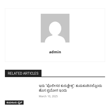
admin
RELATED ARTICLES
ಇದು ‘ಪೊಲೀಸರ ಕುರುಕ್ಷೇತ್ರ’: ತುಮಕೂರಿನಲ್ಲೊಂದು
ಹೊಸ ಪ್ರಯೋಗ ಇಂದು
March 10, 2025
ತುಮಕೂರು ಲೈವ್