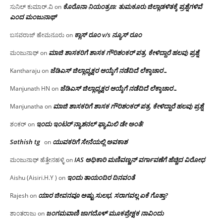
ಕೊರೊನಾ ನಿಯಂತ್ರಣ: ತುಮಕೂರು ಜಿಲ್ಲಾಡಳಿತಕ್ಕೆ ಪ್ರಶ್ನೆಗಳಿವೆ
ಸುನಿಲ್ ಕುಮಾರ್.ವಿ
on
ಎಂದ ಮಂಜು‌ನಾಥ್
ಕ್ಲಾಸ್ ರೂಂ v/s ನ್ಯೂಸ್ ರೂಂ
ಬಸವರಾಜ್ ಹೇಮನೂರು
on
ಮಾಜಿ ಶಾಸಕರಿಗೆ ಶಾಸಕ ಗೌರಿಶಂಕರ್ ಪತ್ರ, ಕೇಳಿದ್ದಾರೆ ಹಲವು ಪ್ರಶ್ನೆ
ಮಂಜುನಾಥ್
on
ಜೆಡಿಎಸ್ ಜಿಲ್ಲಾಧ್ಯಕ್ಷರ ಆಯ್ಕೆಗೆ ನಡೆದಿದೆ ಲೆಕ್ಕಾಚಾರ…
Kantharaju
on
ಜೆಡಿಎಸ್ ಜಿಲ್ಲಾಧ್ಯಕ್ಷರ ಆಯ್ಕೆಗೆ ನಡೆದಿದೆ ಲೆಕ್ಕಾಚಾರ…
Manjunath HN
on
ಮಾಜಿ ಶಾಸಕರಿಗೆ ಶಾಸಕ ಗೌರಿಶಂಕರ್ ಪತ್ರ, ಕೇಳಿದ್ದಾರೆ ಹಲವು ಪ್ರಶ್ನೆ
Manjunatha
on
ಇಂದು ಇಂಟರ್ ನ್ಯಾಶನಲ್ ಫ್ಯಾಮಿಲಿ ಡೇ ಅಂತೆ!
ಶಂಕರ್
on
Sathish tg
ಯುವಕರಿಗೆ ಸೇನೆಯಲ್ಲಿ ಅವಕಾಶ
on
IAS ಅಧಿಕಾರಿ ಮಣಿವಣ್ಣನ್ ವರ್ಗಾವಣೆಗೆ ಹೆಚ್ಚಿದ‌ ವಿರೋಧ
ಮಂಜುನಾಥ್ ಹೆತ್ತೇನಹಳ್ಳಿ
on
ಇಂದು ತಾಯಂದಿರ ದಿನವಂತೆ
Aishu (Aisiri.H.Y )
on
ಯಾರ ಜೀವನವೂ ಅಷ್ಟು ಸುಲಭ, ಸರಾಗವಲ್ಲ ಏಕೆ ಗೊತ್ತಾ?
Rajesh
on
ಜಂಗಮವಾಣಿ ಜಾಗದೊಳ್ ಮೂಕಪ್ರೇಕ್ಷಕ ನಾವಿಂದು
ಶಾಂತರಾಜು
on