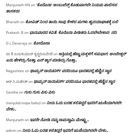
‘ಕೊರೊನಾ’ ಅಂಬುಲೆನ್ಸ್ ಕೊಡುವಾಗಲೇ ನಿಯಮ ಪಾಲಿಸದ
Manjunath HN
on
ಶಾಸಕರು!
ಕೋವಿಡ್ ನಿಂದ ತಾಯಿ ಸಾವು ಕೇಳಿದ ಮಗಳು ಹೃದಯಾಘಾತಕ್ಕೆ ಬಲಿ
Bharath
on
ಭಾನುವಾರದ ಕವಿತೆ: ಕೊರೊನಾ ಪೀಡಿತರು ಓದಲೇಬೇಕಾದ- ನದಿ
Prakash. B
on
ಕೋರೋಣ
G L Devaraja
on
ಆಸ್ತಿಯಲ್ಲಿ ಹೆಣ್ಣು ಮಕ್ಕಳಿಗೆ ಸಮಭಾಗ; ಅಂಬೇಡ್ಕರ್
ಚಾ ಶಿ ಜಯಕುಮಾರ್ ಕೃಷ್ಣರಾಜಪೇಟೆ
on
ಏನು ಹೇಳಿದ್ರು ಗೊತ್ತಾ, ಏನ್ ತ್ಯಾಗ ಮಾಡಿದ್ರು ಗೊತ್ತಾ…
ಥಾಮ್ಸನ್ ರಾಯಿಟರ್ಸ್ ವರದಿಯೂ ಭಾರತದಲ್ಲಿ ಹೆಣ್ಣಿನ ಸ್ಥಾನ‌
Nagashtee
on
ಥಾಮ್ಸನ್ ರಾಯಿಟರ್ಸ್ ವರದಿಯೂ ಭಾರತದಲ್ಲಿ ಹೆಣ್ಣಿನ ಸ್ಥಾನ‌
ಆರ್.ಸಿ.ಮಹೇಶ್
on
ಗುಸು ಗುಸು ಪಿಸು ಪಿಸು
Savitha
on
ನೀನು ಓದು ಬರಹ ಕಲಿತಿದ್ದರೆ ಇವರಿಗೆ ಋಣಿಯಾಗಿರಲೇ
manjula(roopa babu)
on
ಬೇಕು…
ಇವರೇ‌ ನೋಡಿ‌ ನಮ್ಮ‌ ರಾಮಸ್ವಾಮಿ ಮೇಷ್ಟ್ರು…
Manjunath
on
ನೀನು ಓದು ಬರಹ ಕಲಿತಿದ್ದರೆ ಇವರಿಗೆ ಋಣಿಯಾಗಿರಲೇ ಬೇಕು…
admin
on