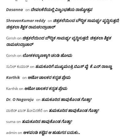
Dasanna
ದೇವಲಕೆರೆಯಲ್ಲಿ ವಿಜೃಂಭಣೆಯ ರಾಜ್ಯೋತ್ಸವ
on
ShravanKumar reddy
ಚಿತ್ರಕಲೆಯಿಂದ ಬೌದ್ಧಿಕ ಸಾಮರ್ಥ್ಯ ವೃದ್ಧಿಸುತ್ತದೆ;
on
ಚಿತ್ರಕಲಾ ಶಿಕ್ಷಕ ರಾಮಚಂದ್ರಾಚಾರ್
ಚಿತ್ರಕಲೆಯಿಂದ ಬೌದ್ಧಿಕ ಸಾಮರ್ಥ್ಯ ವೃದ್ಧಿಸುತ್ತದೆ; ಚಿತ್ರಕಲಾ ಶಿಕ್ಷಕ
Girish
on
ರಾಮಚಂದ್ರಾಚಾರ್
ಲೋಕಕಲ್ಯಾಣಕ್ಕಾಗಿ ಚಂಡಿ ಹೋಮ
Girish
on
ತುಮಕೂರಿಗೆ ಮುಖ್ಯಮಂತ್ರಿ ಬಿಎಸ್ ವೈ: ಕೆ.ಎನ್.ರಾಜಣ್ಣ
ಸುನಿಲ್ ಕುಮಾರ್
on
Karthik
ಆಟೋ ಚಾಲಕರ ಕನ್ನಡ ಪ್ರೇಮ
on
ಆಟೋ ಚಾಲಕರ ಕನ್ನಡ ಪ್ರೇಮ
Karthik
on
Dr. O Nagaraju
ತುಮಕೂರಿನ ಹಾವುಕೊಂಡ ಗೊತ್ತಾ?
on
ತುಮಕೂರಿನ ಹಾವುಕೊಂಡ ಗೊತ್ತಾ?
ವಾಜಿದ್ ಖಾನ್ ತೋವಿನಕೆರೆ
on
ತುಮಕೂರಿನ ಹಾವುಕೊಂಡ ಗೊತ್ತಾ?
suma
on
ಅಳವಂಡಿ ಕಟ್ಟಿದ ಆ ಹುಡುಗನ ಬದುಕು…
admin
on