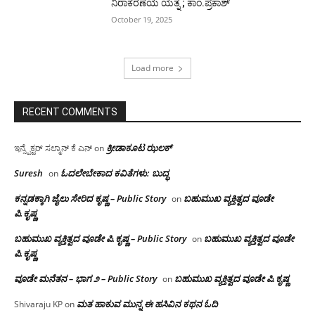
ನಿರಾಕರಣೆಯ ಯತ್ನ ; ಕಾಂ.ಪ್ರಕಾಶ್
October 19, 2025
Load more
RECENT COMMENTS
ಕ್ರೀಡಾಕೂಟ ಝಲಕ್
ಇನ್ಸ್ಪೆಕ್ಟರ್ ಸಲ್ಮಾನ್ ಕೆ ಎನ್
on
Suresh
ಓದಲೇಬೇಕಾದ‌ ಕವಿತೆಗಳು: ಬುದ್ಧ
on
ಕನ್ನಡಕ್ಕಾಗಿ ಜೈಲು ಸೇರಿದ ಕೃಷ್ಣ – Public Story
ಬಹುಮುಖ ವ್ಯಕ್ತಿತ್ವದ ವೂಡೇ
on
ಪಿ.ಕೃಷ್ಣ
ಬಹುಮುಖ ವ್ಯಕ್ತಿತ್ವದ ವೂಡೇ ಪಿ.ಕೃಷ್ಣ – Public Story
ಬಹುಮುಖ ವ್ಯಕ್ತಿತ್ವದ ವೂಡೇ
on
ಪಿ.ಕೃಷ್ಣ
ವೂಡೇ ಮನೆತನ – ಭಾಗ ೨ – Public Story
ಬಹುಮುಖ ವ್ಯಕ್ತಿತ್ವದ ವೂಡೇ ಪಿ.ಕೃಷ್ಣ
on
ಮತ ಹಾಕುವ ಮುನ್ನ ಈ ಹಸಿವಿನ ಕಥನ ಓದಿ
Shivaraju KP
on