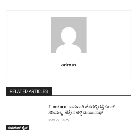
admin
RELATED ARTICLES
Tumkuru: ಕಾಮಗಾರಿ ಹೆಸರಲ್ಲಿ ರಸ್ತೆ ಬಂದ್
ಸರಿಯಲ್ಲ: ಹೆತ್ತೇನಹಳ್ಳಿ ಮಂಜುನಾಥ್
May 27, 2025
ತುಮಕೂರ್ ಲೈವ್