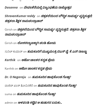
Dasanna
ದೇವಲಕೆರೆಯಲ್ಲಿ ವಿಜೃಂಭಣೆಯ ರಾಜ್ಯೋತ್ಸವ
on
ShravanKumar reddy
ಚಿತ್ರಕಲೆಯಿಂದ ಬೌದ್ಧಿಕ ಸಾಮರ್ಥ್ಯ ವೃದ್ಧಿಸುತ್ತದೆ;
on
ಚಿತ್ರಕಲಾ ಶಿಕ್ಷಕ ರಾಮಚಂದ್ರಾಚಾರ್
ಚಿತ್ರಕಲೆಯಿಂದ ಬೌದ್ಧಿಕ ಸಾಮರ್ಥ್ಯ ವೃದ್ಧಿಸುತ್ತದೆ; ಚಿತ್ರಕಲಾ ಶಿಕ್ಷಕ
Girish
on
ರಾಮಚಂದ್ರಾಚಾರ್
ಲೋಕಕಲ್ಯಾಣಕ್ಕಾಗಿ ಚಂಡಿ ಹೋಮ
Girish
on
ತುಮಕೂರಿಗೆ ಮುಖ್ಯಮಂತ್ರಿ ಬಿಎಸ್ ವೈ: ಕೆ.ಎನ್.ರಾಜಣ್ಣ
ಸುನಿಲ್ ಕುಮಾರ್
on
Karthik
ಆಟೋ ಚಾಲಕರ ಕನ್ನಡ ಪ್ರೇಮ
on
ಆಟೋ ಚಾಲಕರ ಕನ್ನಡ ಪ್ರೇಮ
Karthik
on
Dr. O Nagaraju
ತುಮಕೂರಿನ ಹಾವುಕೊಂಡ ಗೊತ್ತಾ?
on
ತುಮಕೂರಿನ ಹಾವುಕೊಂಡ ಗೊತ್ತಾ?
ವಾಜಿದ್ ಖಾನ್ ತೋವಿನಕೆರೆ
on
ತುಮಕೂರಿನ ಹಾವುಕೊಂಡ ಗೊತ್ತಾ?
suma
on
ಅಳವಂಡಿ ಕಟ್ಟಿದ ಆ ಹುಡುಗನ ಬದುಕು…
admin
on