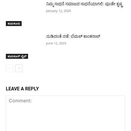
ನಿಮ್ಮ ಸಾಧನೆ ಸಮಾಜದ ಸಾಧನೆಯಾಗಲಿ: ವೂಡೇ ಕೃಷ್ಣ
January 12, 2024
ತುಮಕೂರು
ನುಡಿದಂತೆ ನಡೆ: ಬೆಮಲ್ ಕಾಂತರಾಜ್
June 12, 2023
ತುಮಕೂರ್ ಲೈವ್
LEAVE A REPLY