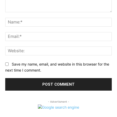
Comment:
Na
Ema
Web
Save my name, email, and website in this browser for the
next time I comment.
- Advertisment -