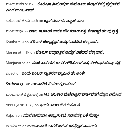
ಕೊರೊನಾ ನಿಯಂತ್ರಣ: ತುಮಕೂರು ಜಿಲ್ಲಾಡಳಿತಕ್ಕೆ ಪ್ರಶ್ನೆಗಳಿವೆ
ಸುನಿಲ್ ಕುಮಾರ್.ವಿ
on
ಎಂದ ಮಂಜು‌ನಾಥ್
ಕ್ಲಾಸ್ ರೂಂ v/s ನ್ಯೂಸ್ ರೂಂ
ಬಸವರಾಜ್ ಹೇಮನೂರು
on
ಮಾಜಿ ಶಾಸಕರಿಗೆ ಶಾಸಕ ಗೌರಿಶಂಕರ್ ಪತ್ರ, ಕೇಳಿದ್ದಾರೆ ಹಲವು ಪ್ರಶ್ನೆ
ಮಂಜುನಾಥ್
on
ಜೆಡಿಎಸ್ ಜಿಲ್ಲಾಧ್ಯಕ್ಷರ ಆಯ್ಕೆಗೆ ನಡೆದಿದೆ ಲೆಕ್ಕಾಚಾರ…
Kantharaju
on
ಜೆಡಿಎಸ್ ಜಿಲ್ಲಾಧ್ಯಕ್ಷರ ಆಯ್ಕೆಗೆ ನಡೆದಿದೆ ಲೆಕ್ಕಾಚಾರ…
Manjunath HN
on
ಮಾಜಿ ಶಾಸಕರಿಗೆ ಶಾಸಕ ಗೌರಿಶಂಕರ್ ಪತ್ರ, ಕೇಳಿದ್ದಾರೆ ಹಲವು ಪ್ರಶ್ನೆ
Manjunatha
on
ಇಂದು ಇಂಟರ್ ನ್ಯಾಶನಲ್ ಫ್ಯಾಮಿಲಿ ಡೇ ಅಂತೆ!
ಶಂಕರ್
on
Sathish tg
ಯುವಕರಿಗೆ ಸೇನೆಯಲ್ಲಿ ಅವಕಾಶ
on
IAS ಅಧಿಕಾರಿ ಮಣಿವಣ್ಣನ್ ವರ್ಗಾವಣೆಗೆ ಹೆಚ್ಚಿದ‌ ವಿರೋಧ
ಮಂಜುನಾಥ್ ಹೆತ್ತೇನಹಳ್ಳಿ
on
ಇಂದು ತಾಯಂದಿರ ದಿನವಂತೆ
Aishu (Aisiri.H.Y )
on
ಯಾರ ಜೀವನವೂ ಅಷ್ಟು ಸುಲಭ, ಸರಾಗವಲ್ಲ ಏಕೆ ಗೊತ್ತಾ?
Rajesh
on
ಜಂಗಮವಾಣಿ ಜಾಗದೊಳ್ ಮೂಕಪ್ರೇಕ್ಷಕ ನಾವಿಂದು
ಶಾಂತರಾಜು
on