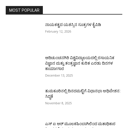
MOST POPULAR
ನಾಯಕತ್ವದ ಯಶಸ್ಸಿನ ಸೂತ್ರಗಳ ಕೈಪಿಡಿ
February 12, 2026
ಆದಿಚುಂಚನಗಿರಿ ವಿಶ್ವವಿದ್ಯಾಲಯದಲ್ಲಿ ರಸಾಯನಿಕ
ವಿಜ್ಞಾನ ಮತ್ತು ತಂತ್ರಜ್ಞಾನ ಕುರಿತ ಎರಡು ದಿನಗಳ
ಕಾರ್ಯಾಗಾರ
December 13, 2025
ತುಮಕೂರಿನಲ್ಲಿ ದಿನದಮಟ್ಟಿಗೆ ವಿಧಾನಭಾ ಅಧಿವೇಶನ:
ಸಿದ್ಧತೆ
November 8, 2025
ಎಸ್ ಐ ಆರ್ ಮೂಲಕಹಿಂಬಾಗಿಲಿಂದ ಮತಾಧಿಕಾರ