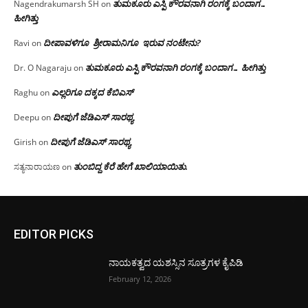
ತುಮಕೂರು ಎಸ್ಪಿ ಕೌರವನಾಗಿ ರಂಗಕ್ಕೆ ಬಂದಾಗ…
Nagendrakumarsh SH
on
ಹೀಗಿತ್ತು
ದೀಪಾವಳಿಗೂ ಶ್ರೀರಾಮನಿಗೂ ಇರುವ ನಂಟೇನು?
Ravi
on
ತುಮಕೂರು ಎಸ್ಪಿ ಕೌರವನಾಗಿ ರಂಗಕ್ಕೆ ಬಂದಾಗ… ಹೀಗಿತ್ತು
Dr. O Nagaraju
on
ಎಲ್ಲರಿಗೂ ದಕ್ಕದ ಕೆಬಿಎಸ್
Raghu
on
ದೀಪುಗೆ ಜೆಡಿಎಸ್ ಸಾರಥ್ಯ
Deepu
on
ದೀಪುಗೆ ಜೆಡಿಎಸ್ ಸಾರಥ್ಯ
Girish
on
ತುಂಬಿದ್ದ ಕೆರೆ ಹೇಗೆ ಖಾಲಿಯಾಯಿತು.
ಸತ್ಯನಾರಾಯಣ
on
EDITOR PICKS
ನಾಯಕತ್ವದ ಯಶಸ್ಸಿನ ಸೂತ್ರಗಳ ಕೈಪಿಡಿ
February 12, 2026