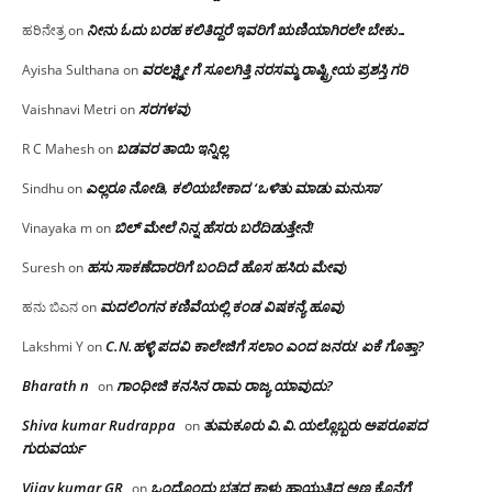
ನೀನು ಓದು ಬರಹ ಕಲಿತಿದ್ದರೆ ಇವರಿಗೆ ಋಣಿಯಾಗಿರಲೇ ಬೇಕು…
ಹರಿನೇತ್ರ
on
ವರಲಕ್ಷ್ಮೀ ಗೆ ಸೂಲಗಿತ್ತಿ ನರಸಮ್ಮ‌ ರಾಷ್ಟ್ರೀಯ ಪ್ರಶಸ್ತಿ ಗರಿ
Ayisha Sulthana
on
ಸರಗಳವು
Vaishnavi Metri
on
ಬಡವರ ತಾಯಿ ಇನ್ನಿಲ್ಲ
R C Mahesh
on
ಎಲ್ಲರೂ ನೋಡಿ, ಕಲಿಯಬೇಕಾದ ‘ಒಳಿತು ಮಾಡು ಮನುಸಾ’
Sindhu
on
ಬಿಲ್ ಮೇಲೆ ನಿನ್ನ ಹೆಸರು ಬರೆದಿಡುತ್ತೇನೆ!
Vinayaka m
on
ಹಸು ಸಾಕಣೆದಾರರಿಗೆ ಬಂದಿದೆ ಹೊಸ ಹಸಿರು ಮೇವು
Suresh
on
ಮದಲಿಂಗನ ಕಣಿವೆಯಲ್ಲಿ ಕಂಡ ವಿಷಕನ್ಯೆ ಹೂವು
ಹನು ಬಿಎನ
on
C.N.ಹಳ್ಳಿ ಪದವಿ ಕಾಲೇಜಿಗೆ ಸಲಾಂ‌ ಎಂದ ಜನರು! ಏಕೆ ಗೊತ್ತಾ?
Lakshmi Y
on
Bharath n
ಗಾಂಧೀಜಿ ಕನಸಿನ ರಾಮ ರಾಜ್ಯ ಯಾವುದು?
on
Shiva kumar Rudrappa
ತುಮಕೂರು‌ ವಿ.ವಿ.ಯಲ್ಲೊಬ್ಬರು ಅಪರೂಪದ
on
ಗುರುವರ್ಯ
Vijay kumar GR
ಒಂದೊಂದು ಭತ್ತದ ಕಾಳು ಹಾಯುತ್ತಿದ್ದ ಅಣ್ಣ ಕೊನೆಗೆ
on