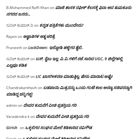
ಮಾಜಿ ಶಾಸಕ ರಫೀಕ್ ಕೆಲಸಕ್ಕೆ ಫಿದಾ ಆದ ತುಮಕೂರು
B.Mohammed Raffi Khan
on
ನಗರದ ಜನರು…
ಕನ್ನಡ ಪತ್ರಿಕೆಗಳು ಮುಂದೇನು?
ಸುನಿಲ್ ಕುಮಾರ್.ವಿ
on
ಅಜ್ಞಾತಿಗಳ ಆತ್ಮ ಚರಿತ್ರೆ
Rajani
on
LockDown: ಇಲ್ನೋಡಿ ಹಳ್ಳಿಗರ ಶೈಲಿ..
Praneeth
on
ಬಸ್, ರೈಲು ಇಲ್ಲ; ವಿ.ವಿ.ಗಳಿಗೆ ರಜೆ ಸಾರಿದ UGC, 9 ಜಿಲ್ಲೆಗಳಲ್ಲಿ
ಸುನಿಲ್ ಕುಮಾರ್
on
ಎಲ್ಲವೂ ಕಡಿತ
LIC ಖಾಸಗೀಕರಣ ಮಾಡುತ್ತಿಲ್ಲ, ಷೇರು ಮಾರಾಟ ಅಷ್ಟೇ
ಸುನಿಲ್ ಕುಮಾರ್
on
ಬಡಪಾಯಿ ಮಿತ್ರನನ್ನು ಒಂದು ಗಂಟೆ ಕಾಲ ಅರಣ್ಯ ಸಚಿವರನ್ನಾಗಿ
Chandrakanthavh
on
ಮಾಡಿದ್ದ ಚನ್ನಿಗಪ್ಪ!
ದೇವರ ಕುದುರೆಗೆ ವೀಚಿ ಪ್ರಶಸ್ತಿಯ ಗರಿ
admin
on
ದೇವರ ಕುದುರೆಗೆ ವೀಚಿ ಪ್ರಶಸ್ತಿಯ ಗರಿ
Varadendra k
on
Girish
ಒಕ್ಕಲಿಗರ ಸಂಘದ ಮೇಲೆ ಕಿಡಿಕಾರಿದ ರವಿಗೌಡ
on
ಒಕ್ಕಲಿಗರ ಸಂಘದ ಮೇಲೆ ಕಿಡಿಕಾರಿದ ರವಿಗೌಡ
Girish
on