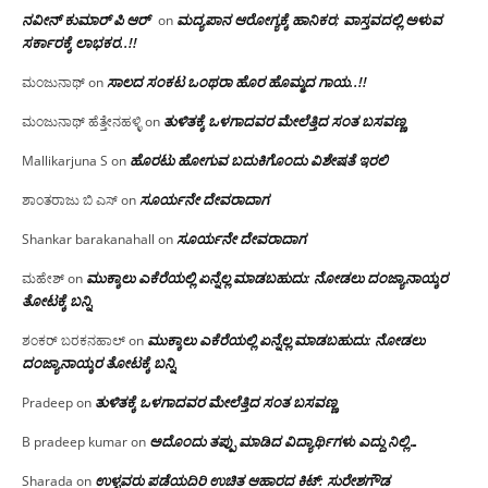
ನವೀನ್ ಕುಮಾರ್ ಪಿ ಆರ್
ಮದ್ಯಪಾನ ಆರೋಗ್ಯಕ್ಕೆ ಹಾನಿಕರ; ವಾಸ್ತವದಲ್ಲಿ ಅಳುವ
on
ಸರ್ಕಾರಕ್ಕೆ ಲಾಭಕರ..!!
ಸಾಲದ ಸಂಕಟ ಒಂಥರಾ ಹೊರ ಹೊಮ್ಮದ ಗಾಯ..!!
ಮಂಜುನಾಥ್
on
ತುಳಿತಕ್ಕೆ ಒಳಗಾದವರ ಮೇಲೆತ್ತಿದ ಸಂತ ಬಸವಣ್ಣ
ಮಂಜುನಾಥ್ ಹೆತ್ತೇನಹಳ್ಳಿ
on
ಹೊರಟು ಹೋಗುವ ಬದುಕಿಗೊಂದು ವಿಶೇಷತೆ ಇರಲಿ
Mallikarjuna S
on
ಸೂರ್ಯನೇ ದೇವರಾದಾಗ
ಶಾಂತರಾಜು ಬಿ ಎಸ್
on
ಸೂರ್ಯನೇ ದೇವರಾದಾಗ
Shankar barakanahall
on
ಮುಕ್ಕಾಲು ಎಕೆರೆಯಲ್ಲಿ ಏನ್ನೆಲ್ಲ‌ ಮಾಡಬಹುದು: ನೋಡಲು ದಂಜ್ಯಾನಾಯ್ಕರ
ಮಹೇಶ್
on
ತೋಟಕ್ಕೆ ಬನ್ನಿ
ಮುಕ್ಕಾಲು ಎಕೆರೆಯಲ್ಲಿ ಏನ್ನೆಲ್ಲ‌ ಮಾಡಬಹುದು: ನೋಡಲು
ಶಂಕರ್ ಬರಕನಹಾಲ್
on
ದಂಜ್ಯಾನಾಯ್ಕರ ತೋಟಕ್ಕೆ ಬನ್ನಿ
ತುಳಿತಕ್ಕೆ ಒಳಗಾದವರ ಮೇಲೆತ್ತಿದ ಸಂತ ಬಸವಣ್ಣ
Pradeep
on
ಅದೊಂದು ತಪ್ಪು ಮಾಡಿದ ವಿದ್ಯಾರ್ಥಿಗಳು ಎದ್ದು ನಿಲ್ಲಿ…
B pradeep kumar
on
ಉಳ್ಳವರು ಪಡೆಯದಿರಿ ಉಚಿತ ಆಹಾರದ ಕಿಟ್: ಸುರೇಶಗೌಡ
Sharada
on