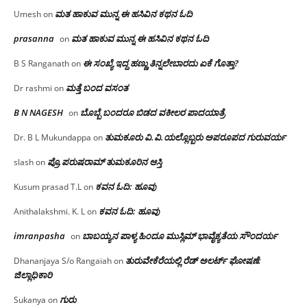
ಮತ ಹಾಕುವ ಮುನ್ನ ಈ ಹಸಿವಿನ ಕಥನ ಓದಿ
Umesh
on
prasanna
ಮತ ಹಾಕುವ ಮುನ್ನ ಈ ಹಸಿವಿನ ಕಥನ ಓದಿ
on
ಈ ಸಂಖ್ಯೆ ಇದ್ದ ಹಣ್ಣು ತಿನ್ನಲೇಬಾರದು ಏಕೆ ಗೊತ್ತಾ?
B S Ranganath
on
ಮತ್ತೆ ಬಂದ ವಸಂತ
Dr rashmi
on
B N NAGESH
ಬೊಬ್ಬೆ ಬಂದರೂ ಬಿಡದ ವಕೀಲರ ಪಾದಯಾತ್ರೆ
on
ತುಮಕೂರು‌ ವಿ.ವಿ.ಯಲ್ಲೊಬ್ಬರು ಅಪರೂಪದ ಗುರುವರ್ಯ
Dr. B L Mukundappa
on
ಪ್ರೊ.ಪರುಷರಾಮ್ ತುಮಕೂರಿನ ಆಸ್ತಿ
slash
on
ಕವನ ಓದಿ: ಹೂವು
Kusum prasad T.L
on
ಕವನ ಓದಿ: ಹೂವು
Anithalakshmi. K. L
on
imranpasha
ಬಾಬಯ್ಯನ ಪಾಳ್ಯ ಹಿಂದೂ ಮುಸ್ಲಿಮ್ ಭಾವೈಕ್ಯತೆಯ ಸೌಂದರ್ಯ
on
ತುರುವೇಕೆರೆಯಲ್ಲಿ ರೆಡ್ ಅಲರ್ಟ್ ಘೋಷಣೆ:
Dhananjaya S/o Rangaiah
on
ಜಿಲ್ಲಾಧಿಕಾರಿ
ಗುರು
Sukanya
on