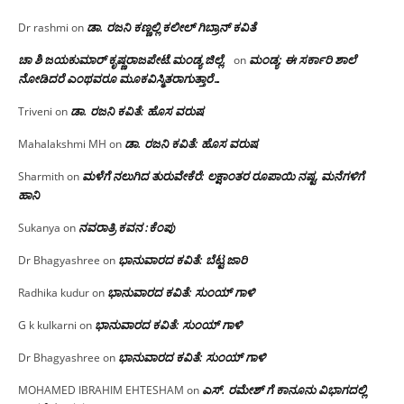
ಡಾ. ರಜನಿ‌ ಕಣ್ಣಲ್ಲಿ ಕಲೀಲ್ ಗಿಬ್ರಾನ್ ಕವಿತೆ
Dr rashmi
on
ಚಾ ಶಿ ಜಯಕುಮಾರ್ ಕೃಷ್ಣರಾಜಪೇಟೆ.ಮಂಡ್ಯ ಜಿಲ್ಲೆ.
ಮಂಡ್ಯ: ಈ ಸರ್ಕಾರಿ ಶಾಲೆ
on
ನೋಡಿದರೆ ಎಂಥವರೂ ಮೂಕವಿಸ್ಮಿತರಾಗುತ್ತಾರೆ…
ಡಾ. ರಜನಿ ಕವಿತೆ: ಹೊಸ ವರುಷ
Triveni
on
ಡಾ. ರಜನಿ ಕವಿತೆ: ಹೊಸ ವರುಷ
Mahalakshmi MH
on
ಮಳೆಗೆ ನಲುಗಿದ ತುರುವೇಕೆರೆ: ಲಕ್ಷಾಂತರ ರೂಪಾಯಿ ನಷ್ಟ, ಮನೆಗಳಿಗೆ
Sharmith
on
ಹಾನಿ
ನವರಾತ್ರಿ ಕವನ :ಕೆಂಪು
Sukanya
on
ಭಾನುವಾರದ ಕವಿತೆ: ಬೆಟ್ಟ ಜಾರಿ
Dr Bhagyashree
on
ಭಾನುವಾರದ ಕವಿತೆ: ಸುಂಯ್ ಗಾಳಿ
Radhika kudur
on
ಭಾನುವಾರದ ಕವಿತೆ: ಸುಂಯ್ ಗಾಳಿ
G k kulkarni
on
ಭಾನುವಾರದ ಕವಿತೆ: ಸುಂಯ್ ಗಾಳಿ
Dr Bhagyashree
on
ಎಸ್. ರಮೇಶ್ ಗೆ ಕಾನೂನು ವಿಭಾಗದಲ್ಲಿ
MOHAMED IBRAHIM EHTESHAM
on