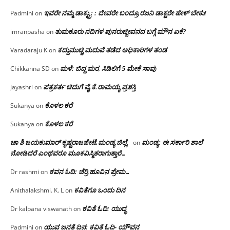
ಇವರೇ ನಮ್ಮ ಡಾಕ್ಟ್ರು; : ದೇವರೇ ಬಂದ್ರೂ ರಜನಿ ಡಾಕ್ಟರೇ ಹೇಳ್ ಬೇಕು!
Padmini
on
ತುಮಕೂರು ನದಿಗಳ ಪುನರುಜ್ಜೀವನದ ಬಗ್ಗೆ ಮೌನ ಏಕೆ?
imranpasha
on
ಕದ್ದುಮುಚ್ಚಿ ಮದುವೆ ತಡೆದ ಅಧಿಕಾರಿಗಳ ತಂಡ
Varadaraju K
on
ಮಳೆ: ಬಿದ್ದ ಮರ, ಸಿಡಿಲಿಗೆ 5 ಮೇಕೆ ಸಾವು
Chikkanna SD
on
ಪತ್ರಕರ್ತ ಚಿದುಗೆ ವೈ.ಕೆ.ರಾಮಯ್ಯ ಪ್ರಶಸ್ತಿ
Jayashri
on
ಕೊಳಲ ಕರೆ
Sukanya
on
ಕೊಳಲ ಕರೆ
Sukanya
on
ಚಾ ಶಿ ಜಯಕುಮಾರ್ ಕೃಷ್ಣರಾಜಪೇಟೆ.ಮಂಡ್ಯ ಜಿಲ್ಲೆ.
ಮಂಡ್ಯ: ಈ ಸರ್ಕಾರಿ ಶಾಲೆ
on
ನೋಡಿದರೆ ಎಂಥವರೂ ಮೂಕವಿಸ್ಮಿತರಾಗುತ್ತಾರೆ…
ಕವನ ಓದಿ: ಚೆರ್ರಿ ಹೂವಿನ ಪ್ರೇಮ…
Dr rashmi
on
ಕವಿತೆಗೂ ಒಂದು ದಿನ
Anithalakshmi. K. L
on
ಕವಿತೆ ಓದಿ: ಯುದ್ಧ
Dr kalpana viswanath
on
ಯುವ ಜನತೆ ದಿನ: ಕವಿತೆ ಓದಿ- ಯೌವನ
Padmini
on