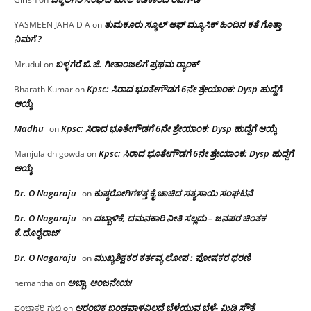
ತುಮಕೂರು ಸ್ಕೂಲ್ ಆಫ್ ಮ್ಯೂಸಿಕ್ ಹಿಂದಿನ ಕತೆ ಗೊತ್ತಾ
YASMEEN JAHA D A
on
ನಿಮಗೆ ?
ಬಳ್ಳಗೆರೆ ಬಿ.ಜಿ. ಗೀತಾಂಜಲಿಗೆ ಪ್ರಥಮ ರ‌್ಯಾಂಕ್
Mrudul
on
Kpsc: ಸಿರಾದ ಭೂತೇಗೌಡಗೆ 6ನೇ ಶ್ರೇಯಾಂಕ: Dysp ಹುದ್ದೆಗೆ
Bharath Kumar
on
ಆಯ್ಕೆ
Madhu
Kpsc: ಸಿರಾದ ಭೂತೇಗೌಡಗೆ 6ನೇ ಶ್ರೇಯಾಂಕ: Dysp ಹುದ್ದೆಗೆ ಆಯ್ಕೆ
on
Kpsc: ಸಿರಾದ ಭೂತೇಗೌಡಗೆ 6ನೇ ಶ್ರೇಯಾಂಕ: Dysp ಹುದ್ದೆಗೆ
Manjula dh gowda
on
ಆಯ್ಕೆ
Dr. O Nagaraju
ಕುಷ್ಠರೋಗಿಗಳತ್ತ ಕೈ ಚಾಚಿದ ಸತ್ಯಸಾಯಿ ಸಂಘಟನೆ
on
Dr. O Nagaraju
ದಬ್ಬಾಳಿಕೆ, ದಮನಕಾರಿ ನೀತಿ ಸಲ್ಲದು – ಜನಪರ ಚಿಂತಕ
on
ಕೆ.ದೊರೈರಾಜ್
Dr. O Nagaraju
ಮುಖ್ಯಶಿಕ್ಷಕರ ಕರ್ತವ್ಯ ಲೋಪ : ಪೋಷಕರ ಧರಣಿ
on
ಅಬ್ಬಾ, ಆಂಜನೇಯ!
hemantha
on
ಆರಂಭಿಕ ಬಂಡವಾಳವಿಲ್ಲದೆ ಬೆಳೆಯುವ ಬೆಳೆ- ಮಿಡಿ ಸೌತೆ
ಪಂಚಾಕ್ಷರಿ ಗುಬ್ಬಿ
on