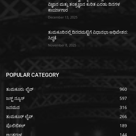
ವಿಜ್ಞಾನ ಮತ್ತು ತಂತ್ರಜ್ಞಾನ ಕುರಿತ ಎರಡು ದಿನಗಳ
ಕಾರ್ಯಾಗಾರ
December 13, 2025
ತುಮಕೂರಿನಲ್ಲಿ ದಿನದಮಟ್ಟಿಗೆ ವಿಧಾನಭಾ ಅಧಿವೇಶನ:
ಸಿದ್ಧತೆ
November 8, 2025
POPULAR CATEGORY
ತುಮಕೂರು ಲೈವ್
960
ಜಸ್ಟ್ ನ್ಯೂಸ್
597
ಜನಮನ
316
ತುಮಕೂರ್ ಲೈವ್
266
ಪೊಲಿಟಿಕಲ್
189
ಅಂತರಾಳ
144