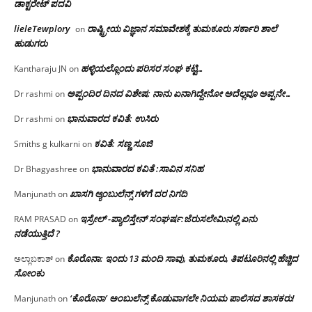
ಡಾಕ್ಟರೇಟ್ ಪದವಿ
lieleTewplory
ರಾಷ್ಟ್ರೀಯ ವಿಜ್ಞಾನ ಸಮಾವೇಶಕ್ಕೆ‌ ತುಮಕೂರು ಸರ್ಕಾರಿ ಶಾಲೆ
on
ಹುಡುಗರು
ಹಳ್ಳಿಯಲ್ಲೊಂದು ಪರಿಸರ ಸಂಘ ಕಟ್ಟಿ…
Kantharaju JN
on
ಅಪ್ಪಂದಿರ ದಿನದ ವಿಶೇಷ: ನಾನು ಏನಾಗಿದ್ದೇನೋ‌ ಅದೆಲ್ಲವೂ ಅಪ್ಪನೇ…
Dr rashmi
on
ಭಾನುವಾರದ ಕವಿತೆ: ಉಸಿರು
Dr rashmi
on
ಕವಿತೆ: ಸಣ್ಣ ಸೂಜಿ
Smiths g kulkarni
on
ಭಾನುವಾರದ ಕವಿತೆ :ಸಾವಿನ ಸನಿಹ
Dr Bhagyashree
on
ಖಾಸಗಿ ಆ್ಯಂಬುಲೆನ್ಸ್ ಗಳಿಗೆ ದರ ನಿಗದಿ
Manjunath
on
ಇಸ್ರೇಲ್ -ಪ್ಯಾಲಿಸ್ತೇನ್ ಸಂಘರ್ಷ:ಜೆರುಸಲೇಮಿನಲ್ಲಿ ಏನು
RAM PRASAD
on
ನಡೆಯುತ್ತಿದೆ ?
ಕೊರೊನಾ: ಇಂದು 13 ಮಂದಿ ಸಾವು, ತುಮಕೂರು, ತಿಪಟೂರಿನಲ್ಲಿ ಹೆಚ್ಚಿದ
ಅಲ್ಲಾಬಕಾಶ್
on
ಸೋಂಕು
‘ಕೊರೊನಾ’ ಅಂಬುಲೆನ್ಸ್ ಕೊಡುವಾಗಲೇ ನಿಯಮ ಪಾಲಿಸದ ಶಾಸಕರು!
Manjunath
on