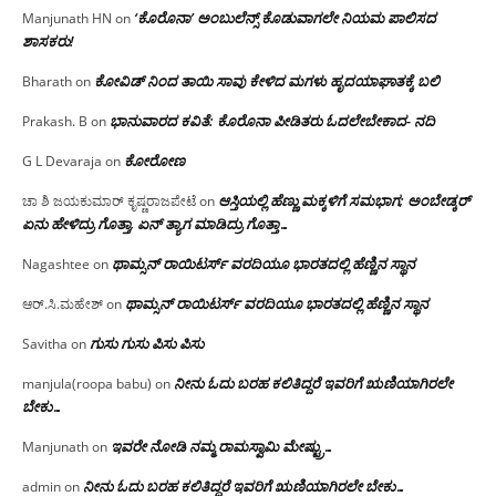
‘ಕೊರೊನಾ’ ಅಂಬುಲೆನ್ಸ್ ಕೊಡುವಾಗಲೇ ನಿಯಮ ಪಾಲಿಸದ
Manjunath HN
on
ಶಾಸಕರು!
ಕೋವಿಡ್ ನಿಂದ ತಾಯಿ ಸಾವು ಕೇಳಿದ ಮಗಳು ಹೃದಯಾಘಾತಕ್ಕೆ ಬಲಿ
Bharath
on
ಭಾನುವಾರದ ಕವಿತೆ: ಕೊರೊನಾ ಪೀಡಿತರು ಓದಲೇಬೇಕಾದ- ನದಿ
Prakash. B
on
ಕೋರೋಣ
G L Devaraja
on
ಆಸ್ತಿಯಲ್ಲಿ ಹೆಣ್ಣು ಮಕ್ಕಳಿಗೆ ಸಮಭಾಗ; ಅಂಬೇಡ್ಕರ್
ಚಾ ಶಿ ಜಯಕುಮಾರ್ ಕೃಷ್ಣರಾಜಪೇಟೆ
on
ಏನು ಹೇಳಿದ್ರು ಗೊತ್ತಾ, ಏನ್ ತ್ಯಾಗ ಮಾಡಿದ್ರು ಗೊತ್ತಾ…
ಥಾಮ್ಸನ್ ರಾಯಿಟರ್ಸ್ ವರದಿಯೂ ಭಾರತದಲ್ಲಿ ಹೆಣ್ಣಿನ ಸ್ಥಾನ‌
Nagashtee
on
ಥಾಮ್ಸನ್ ರಾಯಿಟರ್ಸ್ ವರದಿಯೂ ಭಾರತದಲ್ಲಿ ಹೆಣ್ಣಿನ ಸ್ಥಾನ‌
ಆರ್.ಸಿ.ಮಹೇಶ್
on
ಗುಸು ಗುಸು ಪಿಸು ಪಿಸು
Savitha
on
ನೀನು ಓದು ಬರಹ ಕಲಿತಿದ್ದರೆ ಇವರಿಗೆ ಋಣಿಯಾಗಿರಲೇ
manjula(roopa babu)
on
ಬೇಕು…
ಇವರೇ‌ ನೋಡಿ‌ ನಮ್ಮ‌ ರಾಮಸ್ವಾಮಿ ಮೇಷ್ಟ್ರು…
Manjunath
on
ನೀನು ಓದು ಬರಹ ಕಲಿತಿದ್ದರೆ ಇವರಿಗೆ ಋಣಿಯಾಗಿರಲೇ ಬೇಕು…
admin
on