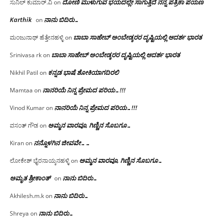
ದೋಣಿ ಮುಳುಗುವ ಭಯದಲ್ಲೇ ಸಾಗುತ್ತಿದೆ ನನ್ನ ಪತ್ರಿಕಾ ಪಯಣ
ಸುನಿಲ್ ಕುಮಾರ್.ವಿ
on
Karthik
ನಾನು ಬಿದಿರು…
on
ಬಾಬಾ ಸಾಹೇಬ್ ಅಂಬೇಡ್ಕರರ ದೃಷ್ಟಿಯಲ್ಲಿ ಆದರ್ಶ ಭಾರತ
ಮಂಜುನಾಥ್ ಹೆತ್ತೇನಹಳ್ಳಿ
on
ಬಾಬಾ ಸಾಹೇಬ್ ಅಂಬೇಡ್ಕರರ ದೃಷ್ಟಿಯಲ್ಲಿ ಆದರ್ಶ ಭಾರತ
Srinivasa rk
on
ಕನ್ನಡ ಭಾಷೆ ಶೋಕಿಯಾಗದಿರಲಿ
Nikhil Patil
on
ನಾನರಿಯೆ ನಿನ್ನ ಪ್ರೇಮದ ಪರಿಯ…!!!
Mamtaa
on
ನಾನರಿಯೆ ನಿನ್ನ ಪ್ರೇಮದ ಪರಿಯ…!!!
Vinod Kumar
on
ಅಮ್ಮನ ವಾರವೂ, ಗಿಣ್ಣಿನ ಸೊಬಗೂ…
ವಸಂತ್ ಗೌಡ
on
ನನ್ನೊಳಗಿನ ಜೀವವೇ……
Kiran
on
ಅಮ್ಮನ ವಾರವೂ, ಗಿಣ್ಣಿನ ಸೊಬಗೂ…
ಲೋಕೇಶ್ ಭೈರನಾಯ್ಕನಹಳ್ಳಿ
on
ಅಮೃತ ಶ್ರೀಕಾಂತ್
ನಾನು ಬಿದಿರು…
on
ನಾನು ಬಿದಿರು…
Akhilesh.m.k
on
ನಾನು ಬಿದಿರು…
Shreya
on