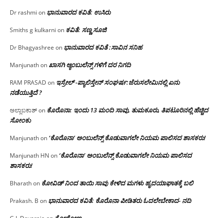
ಭಾನುವಾರದ ಕವಿತೆ: ಉಸಿರು
Dr rashmi
on
ಕವಿತೆ: ಸಣ್ಣ ಸೂಜಿ
Smiths g kulkarni
on
ಭಾನುವಾರದ ಕವಿತೆ :ಸಾವಿನ ಸನಿಹ
Dr Bhagyashree
on
ಖಾಸಗಿ ಆ್ಯಂಬುಲೆನ್ಸ್ ಗಳಿಗೆ ದರ ನಿಗದಿ
Manjunath
on
ಇಸ್ರೇಲ್ -ಪ್ಯಾಲಿಸ್ತೇನ್ ಸಂಘರ್ಷ:ಜೆರುಸಲೇಮಿನಲ್ಲಿ ಏನು
RAM PRASAD
on
ನಡೆಯುತ್ತಿದೆ ?
ಕೊರೊನಾ: ಇಂದು 13 ಮಂದಿ ಸಾವು, ತುಮಕೂರು, ತಿಪಟೂರಿನಲ್ಲಿ ಹೆಚ್ಚಿದ
ಅಲ್ಲಾಬಕಾಶ್
on
ಸೋಂಕು
‘ಕೊರೊನಾ’ ಅಂಬುಲೆನ್ಸ್ ಕೊಡುವಾಗಲೇ ನಿಯಮ ಪಾಲಿಸದ ಶಾಸಕರು!
Manjunath
on
‘ಕೊರೊನಾ’ ಅಂಬುಲೆನ್ಸ್ ಕೊಡುವಾಗಲೇ ನಿಯಮ ಪಾಲಿಸದ
Manjunath HN
on
ಶಾಸಕರು!
ಕೋವಿಡ್ ನಿಂದ ತಾಯಿ ಸಾವು ಕೇಳಿದ ಮಗಳು ಹೃದಯಾಘಾತಕ್ಕೆ ಬಲಿ
Bharath
on
ಭಾನುವಾರದ ಕವಿತೆ: ಕೊರೊನಾ ಪೀಡಿತರು ಓದಲೇಬೇಕಾದ- ನದಿ
Prakash. B
on