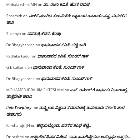
ಡಾ. ರಜನಿ ಕವಿತೆ: ಹೊಸ ವರುಷ
Mahalakshmi MH
on
ಮಳೆಗೆ ನಲುಗಿದ ತುರುವೇಕೆರೆ: ಲಕ್ಷಾಂತರ ರೂಪಾಯಿ ನಷ್ಟ, ಮನೆಗಳಿಗೆ
Sharmith
on
ಹಾನಿ
ನವರಾತ್ರಿ ಕವನ :ಕೆಂಪು
Sukanya
on
ಭಾನುವಾರದ ಕವಿತೆ: ಬೆಟ್ಟ ಜಾರಿ
Dr Bhagyashree
on
ಭಾನುವಾರದ ಕವಿತೆ: ಸುಂಯ್ ಗಾಳಿ
Radhika kudur
on
ಭಾನುವಾರದ ಕವಿತೆ: ಸುಂಯ್ ಗಾಳಿ
G k kulkarni
on
ಭಾನುವಾರದ ಕವಿತೆ: ಸುಂಯ್ ಗಾಳಿ
Dr Bhagyashree
on
ಎಸ್. ರಮೇಶ್ ಗೆ ಕಾನೂನು ವಿಭಾಗದಲ್ಲಿ
MOHAMED IBRAHIM EHTESHAM
on
ಡಾಕ್ಟರೇಟ್ ಪದವಿ
lieleTewplory
ರಾಷ್ಟ್ರೀಯ ವಿಜ್ಞಾನ ಸಮಾವೇಶಕ್ಕೆ‌ ತುಮಕೂರು ಸರ್ಕಾರಿ ಶಾಲೆ
on
ಹುಡುಗರು
ಹಳ್ಳಿಯಲ್ಲೊಂದು ಪರಿಸರ ಸಂಘ ಕಟ್ಟಿ…
Kantharaju JN
on
ಅಪ್ಪಂದಿರ ದಿನದ ವಿಶೇಷ: ನಾನು ಏನಾಗಿದ್ದೇನೋ‌ ಅದೆಲ್ಲವೂ ಅಪ್ಪನೇ…
Dr rashmi
on