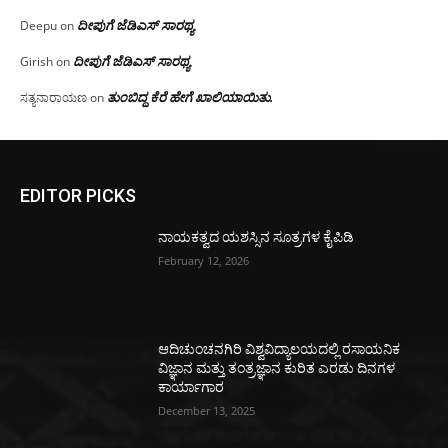
ದೀಪುಗೆ ಜೆಡಿಎಸ್ ಸಾರಥ್ಯ
Deepu
on
ದೀಪುಗೆ ಜೆಡಿಎಸ್ ಸಾರಥ್ಯ
Girish
on
ತುಂಬಿದ್ದ ಕೆರೆ ಹೇಗೆ ಖಾಲಿಯಾಯಿತು.
ಸತ್ಯನಾರಾಯಣ
on
EDITOR PICKS
ನಾಯಕತ್ವದ ಯಶಸ್ಸಿನ ಸೂತ್ರಗಳ ಕೈಪಿಡಿ
February 12, 2026
ಆದಿಚುಂಚನಗಿರಿ ವಿಶ್ವವಿದ್ಯಾಲಯದಲ್ಲಿ ರಸಾಯನಿಕ
ವಿಜ್ಞಾನ ಮತ್ತು ತಂತ್ರಜ್ಞಾನ ಕುರಿತ ಎರಡು ದಿನಗಳ
ಕಾರ್ಯಾಗಾರ
December 13, 2025