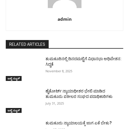
admin
RELATED ARTICLES
ತುಮಕೂರಿನಲ್ಲಿ ದಿನದಮಟ್ಟಿಗೆ ವಿಧಾನಭಾ ಅಧಿವೇಶನ:
ಸಿದ್ಧತೆ
November 8, 2025
ಜಸ್ಟ್ ನ್ಯೂಸ್
ಹೈಕೋರ್ಟ್ ನ್ಯಾಯಾಧೀಶರ ಭೇಟಿ ಮಾಡಿದ
ತುಮಕೂರು ವಕೀಲರ ಸಂಘದ ಪದಾಧಿಕಾರಿಗಳು
July 31, 2025
ಜಸ್ಟ್ ನ್ಯೂಸ್
ತುಮಕೂರು ನ್ಯಾಯಾಲಯಕ್ಕೆ ಜಾಗ ಏಕೆ ಬೇಕು?