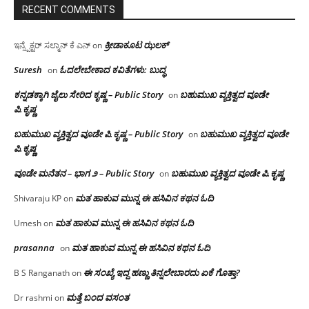
RECENT COMMENTS
ಕ್ರೀಡಾಕೂಟ ಝಲಕ್
ಇನ್ಸ್ಪೆಕ್ಟರ್ ಸಲ್ಮಾನ್ ಕೆ ಎನ್
on
Suresh
ಓದಲೇಬೇಕಾದ‌ ಕವಿತೆಗಳು: ಬುದ್ಧ
on
ಕನ್ನಡಕ್ಕಾಗಿ ಜೈಲು ಸೇರಿದ ಕೃಷ್ಣ – Public Story
ಬಹುಮುಖ ವ್ಯಕ್ತಿತ್ವದ ವೂಡೇ
on
ಪಿ.ಕೃಷ್ಣ
ಬಹುಮುಖ ವ್ಯಕ್ತಿತ್ವದ ವೂಡೇ ಪಿ.ಕೃಷ್ಣ – Public Story
ಬಹುಮುಖ ವ್ಯಕ್ತಿತ್ವದ ವೂಡೇ
on
ಪಿ.ಕೃಷ್ಣ
ವೂಡೇ ಮನೆತನ – ಭಾಗ ೨ – Public Story
ಬಹುಮುಖ ವ್ಯಕ್ತಿತ್ವದ ವೂಡೇ ಪಿ.ಕೃಷ್ಣ
on
ಮತ ಹಾಕುವ ಮುನ್ನ ಈ ಹಸಿವಿನ ಕಥನ ಓದಿ
Shivaraju KP
on
ಮತ ಹಾಕುವ ಮುನ್ನ ಈ ಹಸಿವಿನ ಕಥನ ಓದಿ
Umesh
on
prasanna
ಮತ ಹಾಕುವ ಮುನ್ನ ಈ ಹಸಿವಿನ ಕಥನ ಓದಿ
on
ಈ ಸಂಖ್ಯೆ ಇದ್ದ ಹಣ್ಣು ತಿನ್ನಲೇಬಾರದು ಏಕೆ ಗೊತ್ತಾ?
B S Ranganath
on
ಮತ್ತೆ ಬಂದ ವಸಂತ
Dr rashmi
on