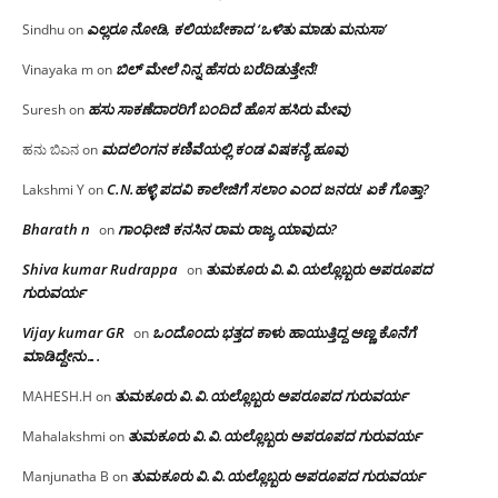
ಎಲ್ಲರೂ ನೋಡಿ, ಕಲಿಯಬೇಕಾದ ‘ಒಳಿತು ಮಾಡು ಮನುಸಾ’
Sindhu
on
ಬಿಲ್ ಮೇಲೆ ನಿನ್ನ ಹೆಸರು ಬರೆದಿಡುತ್ತೇನೆ!
Vinayaka m
on
ಹಸು ಸಾಕಣೆದಾರರಿಗೆ ಬಂದಿದೆ ಹೊಸ ಹಸಿರು ಮೇವು
Suresh
on
ಮದಲಿಂಗನ ಕಣಿವೆಯಲ್ಲಿ ಕಂಡ ವಿಷಕನ್ಯೆ ಹೂವು
ಹನು ಬಿಎನ
on
C.N.ಹಳ್ಳಿ ಪದವಿ ಕಾಲೇಜಿಗೆ ಸಲಾಂ‌ ಎಂದ ಜನರು! ಏಕೆ ಗೊತ್ತಾ?
Lakshmi Y
on
Bharath n
ಗಾಂಧೀಜಿ ಕನಸಿನ ರಾಮ ರಾಜ್ಯ ಯಾವುದು?
on
Shiva kumar Rudrappa
ತುಮಕೂರು‌ ವಿ.ವಿ.ಯಲ್ಲೊಬ್ಬರು ಅಪರೂಪದ
on
ಗುರುವರ್ಯ
Vijay kumar GR
ಒಂದೊಂದು ಭತ್ತದ ಕಾಳು ಹಾಯುತ್ತಿದ್ದ ಅಣ್ಣ ಕೊನೆಗೆ
on
ಮಾಡಿದ್ದೇನು….
ತುಮಕೂರು‌ ವಿ.ವಿ.ಯಲ್ಲೊಬ್ಬರು ಅಪರೂಪದ ಗುರುವರ್ಯ
MAHESH.H
on
ತುಮಕೂರು‌ ವಿ.ವಿ.ಯಲ್ಲೊಬ್ಬರು ಅಪರೂಪದ ಗುರುವರ್ಯ
Mahalakshmi
on
ತುಮಕೂರು‌ ವಿ.ವಿ.ಯಲ್ಲೊಬ್ಬರು ಅಪರೂಪದ ಗುರುವರ್ಯ
Manjunatha B
on