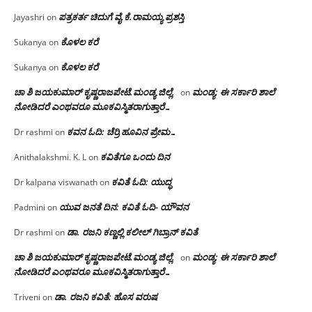
ಪತ್ರಕರ್ತ ಚಿದುಗೆ ವೈ.ಕೆ.ರಾಮಯ್ಯ ಪ್ರಶಸ್ತಿ
Jayashri
on
ಕೊಳಲ ಕರೆ
Sukanya
on
ಕೊಳಲ ಕರೆ
Sukanya
on
ಚಾ ಶಿ ಜಯಕುಮಾರ್ ಕೃಷ್ಣರಾಜಪೇಟೆ.ಮಂಡ್ಯ ಜಿಲ್ಲೆ.
ಮಂಡ್ಯ: ಈ ಸರ್ಕಾರಿ ಶಾಲೆ
on
ನೋಡಿದರೆ ಎಂಥವರೂ ಮೂಕವಿಸ್ಮಿತರಾಗುತ್ತಾರೆ…
ಕವನ ಓದಿ: ಚೆರ್ರಿ ಹೂವಿನ ಪ್ರೇಮ…
Dr rashmi
on
ಕವಿತೆಗೂ ಒಂದು ದಿನ
Anithalakshmi. K. L
on
ಕವಿತೆ ಓದಿ: ಯುದ್ಧ
Dr kalpana viswanath
on
ಯುವ ಜನತೆ ದಿನ: ಕವಿತೆ ಓದಿ- ಯೌವನ
Padmini
on
ಡಾ. ರಜನಿ‌ ಕಣ್ಣಲ್ಲಿ ಕಲೀಲ್ ಗಿಬ್ರಾನ್ ಕವಿತೆ
Dr rashmi
on
ಚಾ ಶಿ ಜಯಕುಮಾರ್ ಕೃಷ್ಣರಾಜಪೇಟೆ.ಮಂಡ್ಯ ಜಿಲ್ಲೆ.
ಮಂಡ್ಯ: ಈ ಸರ್ಕಾರಿ ಶಾಲೆ
on
ನೋಡಿದರೆ ಎಂಥವರೂ ಮೂಕವಿಸ್ಮಿತರಾಗುತ್ತಾರೆ…
ಡಾ. ರಜನಿ ಕವಿತೆ: ಹೊಸ ವರುಷ
Triveni
on