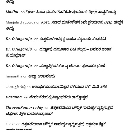
ಆಯ್ಕೆ
Madhu
Kpsc: ಸಿರಾದ ಭೂತೇಗೌಡಗೆ 6ನೇ ಶ್ರೇಯಾಂಕ: Dysp ಹುದ್ದೆಗೆ ಆಯ್ಕೆ
on
Kpsc: ಸಿರಾದ ಭೂತೇಗೌಡಗೆ 6ನೇ ಶ್ರೇಯಾಂಕ: Dysp ಹುದ್ದೆಗೆ
Manjula dh gowda
on
ಆಯ್ಕೆ
Dr. O Nagaraju
ಕುಷ್ಠರೋಗಿಗಳತ್ತ ಕೈ ಚಾಚಿದ ಸತ್ಯಸಾಯಿ ಸಂಘಟನೆ
on
Dr. O Nagaraju
ದಬ್ಬಾಳಿಕೆ, ದಮನಕಾರಿ ನೀತಿ ಸಲ್ಲದು – ಜನಪರ ಚಿಂತಕ
on
ಕೆ.ದೊರೈರಾಜ್
Dr. O Nagaraju
ಮುಖ್ಯಶಿಕ್ಷಕರ ಕರ್ತವ್ಯ ಲೋಪ : ಪೋಷಕರ ಧರಣಿ
on
ಅಬ್ಬಾ, ಆಂಜನೇಯ!
hemantha
on
ಆರಂಭಿಕ ಬಂಡವಾಳವಿಲ್ಲದೆ ಬೆಳೆಯುವ ಬೆಳೆ- ಮಿಡಿ ಸೌತೆ
ಪಂಚಾಕ್ಷರಿ ಗುಬ್ಬಿ
on
Dasanna
ದೇವಲಕೆರೆಯಲ್ಲಿ ವಿಜೃಂಭಣೆಯ ರಾಜ್ಯೋತ್ಸವ
on
ShravanKumar reddy
ಚಿತ್ರಕಲೆಯಿಂದ ಬೌದ್ಧಿಕ ಸಾಮರ್ಥ್ಯ ವೃದ್ಧಿಸುತ್ತದೆ;
on
ಚಿತ್ರಕಲಾ ಶಿಕ್ಷಕ ರಾಮಚಂದ್ರಾಚಾರ್
ಚಿತ್ರಕಲೆಯಿಂದ ಬೌದ್ಧಿಕ ಸಾಮರ್ಥ್ಯ ವೃದ್ಧಿಸುತ್ತದೆ; ಚಿತ್ರಕಲಾ ಶಿಕ್ಷಕ
Girish
on