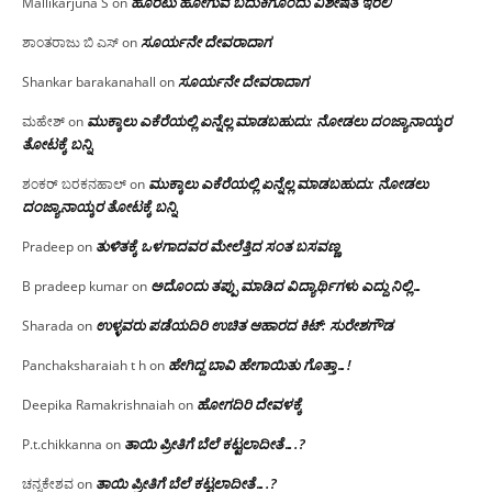
ಹೊರಟು ಹೋಗುವ ಬದುಕಿಗೊಂದು ವಿಶೇಷತೆ ಇರಲಿ
Mallikarjuna S
on
ಸೂರ್ಯನೇ ದೇವರಾದಾಗ
ಶಾಂತರಾಜು ಬಿ ಎಸ್
on
ಸೂರ್ಯನೇ ದೇವರಾದಾಗ
Shankar barakanahall
on
ಮುಕ್ಕಾಲು ಎಕೆರೆಯಲ್ಲಿ ಏನ್ನೆಲ್ಲ‌ ಮಾಡಬಹುದು: ನೋಡಲು ದಂಜ್ಯಾನಾಯ್ಕರ
ಮಹೇಶ್
on
ತೋಟಕ್ಕೆ ಬನ್ನಿ
ಮುಕ್ಕಾಲು ಎಕೆರೆಯಲ್ಲಿ ಏನ್ನೆಲ್ಲ‌ ಮಾಡಬಹುದು: ನೋಡಲು
ಶಂಕರ್ ಬರಕನಹಾಲ್
on
ದಂಜ್ಯಾನಾಯ್ಕರ ತೋಟಕ್ಕೆ ಬನ್ನಿ
ತುಳಿತಕ್ಕೆ ಒಳಗಾದವರ ಮೇಲೆತ್ತಿದ ಸಂತ ಬಸವಣ್ಣ
Pradeep
on
ಅದೊಂದು ತಪ್ಪು ಮಾಡಿದ ವಿದ್ಯಾರ್ಥಿಗಳು ಎದ್ದು ನಿಲ್ಲಿ…
B pradeep kumar
on
ಉಳ್ಳವರು ಪಡೆಯದಿರಿ ಉಚಿತ ಆಹಾರದ ಕಿಟ್: ಸುರೇಶಗೌಡ
Sharada
on
ಹೇಗಿದ್ದ ಬಾವಿ ಹೇಗಾಯಿತು ಗೊತ್ತಾ…!
Panchaksharaiah t h
on
ಹೋಗದಿರಿ ದೇವಳಕ್ಕೆ
Deepika Ramakrishnaiah
on
ತಾಯಿ ಪ್ರೀತಿಗೆ ಬೆಲೆ ಕಟ್ಟಲಾದೀತೆ….?
P.t.chikkanna
on
ತಾಯಿ ಪ್ರೀತಿಗೆ ಬೆಲೆ ಕಟ್ಟಲಾದೀತೆ….?
ಚನ್ನಕೇಶವ
on