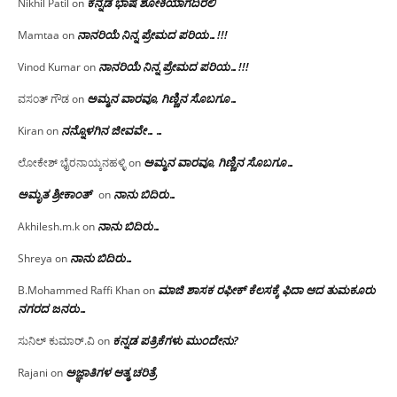
ಕನ್ನಡ ಭಾಷೆ ಶೋಕಿಯಾಗದಿರಲಿ
Nikhil Patil
on
ನಾನರಿಯೆ ನಿನ್ನ ಪ್ರೇಮದ ಪರಿಯ…!!!
Mamtaa
on
ನಾನರಿಯೆ ನಿನ್ನ ಪ್ರೇಮದ ಪರಿಯ…!!!
Vinod Kumar
on
ಅಮ್ಮನ ವಾರವೂ, ಗಿಣ್ಣಿನ ಸೊಬಗೂ…
ವಸಂತ್ ಗೌಡ
on
ನನ್ನೊಳಗಿನ ಜೀವವೇ……
Kiran
on
ಅಮ್ಮನ ವಾರವೂ, ಗಿಣ್ಣಿನ ಸೊಬಗೂ…
ಲೋಕೇಶ್ ಭೈರನಾಯ್ಕನಹಳ್ಳಿ
on
ಅಮೃತ ಶ್ರೀಕಾಂತ್
ನಾನು ಬಿದಿರು…
on
ನಾನು ಬಿದಿರು…
Akhilesh.m.k
on
ನಾನು ಬಿದಿರು…
Shreya
on
ಮಾಜಿ ಶಾಸಕ ರಫೀಕ್ ಕೆಲಸಕ್ಕೆ ಫಿದಾ ಆದ ತುಮಕೂರು
B.Mohammed Raffi Khan
on
ನಗರದ ಜನರು…
ಕನ್ನಡ ಪತ್ರಿಕೆಗಳು ಮುಂದೇನು?
ಸುನಿಲ್ ಕುಮಾರ್.ವಿ
on
ಅಜ್ಞಾತಿಗಳ ಆತ್ಮ ಚರಿತ್ರೆ
Rajani
on