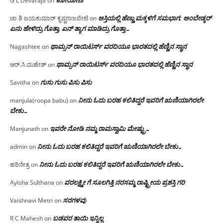
ಕೋರೋಣ
G L Devaraja
on
ಆಸ್ತಿಯಲ್ಲಿ ಹೆಣ್ಣು ಮಕ್ಕಳಿಗೆ ಸಮಭಾಗ; ಅಂಬೇಡ್ಕರ್
ಚಾ ಶಿ ಜಯಕುಮಾರ್ ಕೃಷ್ಣರಾಜಪೇಟೆ
on
ಏನು ಹೇಳಿದ್ರು ಗೊತ್ತಾ, ಏನ್ ತ್ಯಾಗ ಮಾಡಿದ್ರು ಗೊತ್ತಾ…
ಥಾಮ್ಸನ್ ರಾಯಿಟರ್ಸ್ ವರದಿಯೂ ಭಾರತದಲ್ಲಿ ಹೆಣ್ಣಿನ ಸ್ಥಾನ‌
Nagashtee
on
ಥಾಮ್ಸನ್ ರಾಯಿಟರ್ಸ್ ವರದಿಯೂ ಭಾರತದಲ್ಲಿ ಹೆಣ್ಣಿನ ಸ್ಥಾನ‌
ಆರ್.ಸಿ.ಮಹೇಶ್
on
ಗುಸು ಗುಸು ಪಿಸು ಪಿಸು
Savitha
on
ನೀನು ಓದು ಬರಹ ಕಲಿತಿದ್ದರೆ ಇವರಿಗೆ ಋಣಿಯಾಗಿರಲೇ
manjula(roopa babu)
on
ಬೇಕು…
ಇವರೇ‌ ನೋಡಿ‌ ನಮ್ಮ‌ ರಾಮಸ್ವಾಮಿ ಮೇಷ್ಟ್ರು…
Manjunath
on
ನೀನು ಓದು ಬರಹ ಕಲಿತಿದ್ದರೆ ಇವರಿಗೆ ಋಣಿಯಾಗಿರಲೇ ಬೇಕು…
admin
on
ನೀನು ಓದು ಬರಹ ಕಲಿತಿದ್ದರೆ ಇವರಿಗೆ ಋಣಿಯಾಗಿರಲೇ ಬೇಕು…
ಹರಿನೇತ್ರ
on
ವರಲಕ್ಷ್ಮೀ ಗೆ ಸೂಲಗಿತ್ತಿ ನರಸಮ್ಮ‌ ರಾಷ್ಟ್ರೀಯ ಪ್ರಶಸ್ತಿ ಗರಿ
Ayisha Sulthana
on
ಸರಗಳವು
Vaishnavi Metri
on
ಬಡವರ ತಾಯಿ ಇನ್ನಿಲ್ಲ
R C Mahesh
on