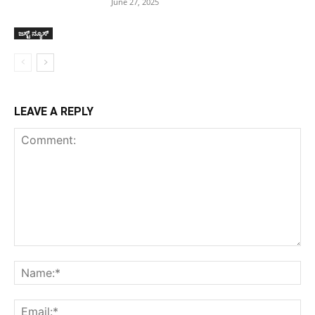
June 27, 2025
ಜಸ್ಟ್ ನ್ಯೂಸ್
LEAVE A REPLY
Comment:
Na
Ema