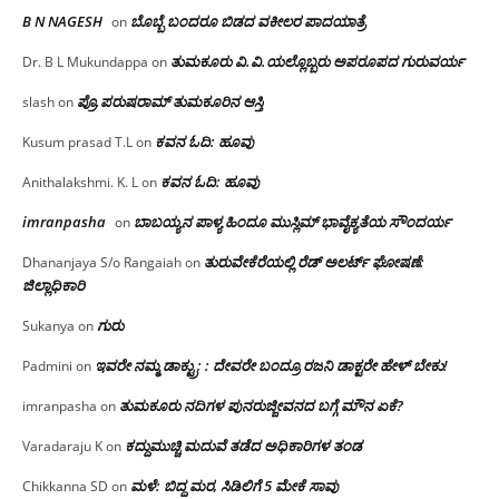
B N NAGESH
ಬೊಬ್ಬೆ ಬಂದರೂ ಬಿಡದ ವಕೀಲರ ಪಾದಯಾತ್ರೆ
on
ತುಮಕೂರು‌ ವಿ.ವಿ.ಯಲ್ಲೊಬ್ಬರು ಅಪರೂಪದ ಗುರುವರ್ಯ
Dr. B L Mukundappa
on
ಪ್ರೊ.ಪರುಷರಾಮ್ ತುಮಕೂರಿನ ಆಸ್ತಿ
slash
on
ಕವನ ಓದಿ: ಹೂವು
Kusum prasad T.L
on
ಕವನ ಓದಿ: ಹೂವು
Anithalakshmi. K. L
on
imranpasha
ಬಾಬಯ್ಯನ ಪಾಳ್ಯ ಹಿಂದೂ ಮುಸ್ಲಿಮ್ ಭಾವೈಕ್ಯತೆಯ ಸೌಂದರ್ಯ
on
ತುರುವೇಕೆರೆಯಲ್ಲಿ ರೆಡ್ ಅಲರ್ಟ್ ಘೋಷಣೆ:
Dhananjaya S/o Rangaiah
on
ಜಿಲ್ಲಾಧಿಕಾರಿ
ಗುರು
Sukanya
on
ಇವರೇ ನಮ್ಮ ಡಾಕ್ಟ್ರು; : ದೇವರೇ ಬಂದ್ರೂ ರಜನಿ ಡಾಕ್ಟರೇ ಹೇಳ್ ಬೇಕು!
Padmini
on
ತುಮಕೂರು ನದಿಗಳ ಪುನರುಜ್ಜೀವನದ ಬಗ್ಗೆ ಮೌನ ಏಕೆ?
imranpasha
on
ಕದ್ದುಮುಚ್ಚಿ ಮದುವೆ ತಡೆದ ಅಧಿಕಾರಿಗಳ ತಂಡ
Varadaraju K
on
ಮಳೆ: ಬಿದ್ದ ಮರ, ಸಿಡಿಲಿಗೆ 5 ಮೇಕೆ ಸಾವು
Chikkanna SD
on