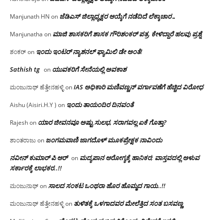
ಜೆಡಿಎಸ್ ಜಿಲ್ಲಾಧ್ಯಕ್ಷರ ಆಯ್ಕೆಗೆ ನಡೆದಿದೆ ಲೆಕ್ಕಾಚಾರ…
Manjunath HN
on
ಮಾಜಿ ಶಾಸಕರಿಗೆ ಶಾಸಕ ಗೌರಿಶಂಕರ್ ಪತ್ರ, ಕೇಳಿದ್ದಾರೆ ಹಲವು ಪ್ರಶ್ನೆ
Manjunatha
on
ಇಂದು ಇಂಟರ್ ನ್ಯಾಶನಲ್ ಫ್ಯಾಮಿಲಿ ಡೇ ಅಂತೆ!
ಶಂಕರ್
on
Sathish tg
ಯುವಕರಿಗೆ ಸೇನೆಯಲ್ಲಿ ಅವಕಾಶ
on
IAS ಅಧಿಕಾರಿ ಮಣಿವಣ್ಣನ್ ವರ್ಗಾವಣೆಗೆ ಹೆಚ್ಚಿದ‌ ವಿರೋಧ
ಮಂಜುನಾಥ್ ಹೆತ್ತೇನಹಳ್ಳಿ
on
ಇಂದು ತಾಯಂದಿರ ದಿನವಂತೆ
Aishu (Aisiri.H.Y )
on
ಯಾರ ಜೀವನವೂ ಅಷ್ಟು ಸುಲಭ, ಸರಾಗವಲ್ಲ ಏಕೆ ಗೊತ್ತಾ?
Rajesh
on
ಜಂಗಮವಾಣಿ ಜಾಗದೊಳ್ ಮೂಕಪ್ರೇಕ್ಷಕ ನಾವಿಂದು
ಶಾಂತರಾಜು
on
ನವೀನ್ ಕುಮಾರ್ ಪಿ ಆರ್
ಮದ್ಯಪಾನ ಆರೋಗ್ಯಕ್ಕೆ ಹಾನಿಕರ; ವಾಸ್ತವದಲ್ಲಿ ಅಳುವ
on
ಸರ್ಕಾರಕ್ಕೆ ಲಾಭಕರ..!!
ಸಾಲದ ಸಂಕಟ ಒಂಥರಾ ಹೊರ ಹೊಮ್ಮದ ಗಾಯ..!!
ಮಂಜುನಾಥ್
on
ತುಳಿತಕ್ಕೆ ಒಳಗಾದವರ ಮೇಲೆತ್ತಿದ ಸಂತ ಬಸವಣ್ಣ
ಮಂಜುನಾಥ್ ಹೆತ್ತೇನಹಳ್ಳಿ
on