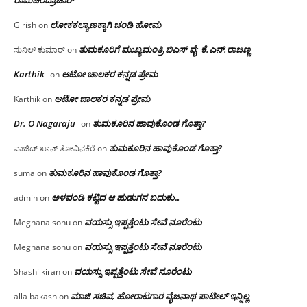
ರಾಮಚಂದ್ರಾಚಾರ್
ಲೋಕಕಲ್ಯಾಣಕ್ಕಾಗಿ ಚಂಡಿ ಹೋಮ
Girish
on
ತುಮಕೂರಿಗೆ ಮುಖ್ಯಮಂತ್ರಿ ಬಿಎಸ್ ವೈ: ಕೆ.ಎನ್.ರಾಜಣ್ಣ
ಸುನಿಲ್ ಕುಮಾರ್
on
Karthik
ಆಟೋ ಚಾಲಕರ ಕನ್ನಡ ಪ್ರೇಮ
on
ಆಟೋ ಚಾಲಕರ ಕನ್ನಡ ಪ್ರೇಮ
Karthik
on
Dr. O Nagaraju
ತುಮಕೂರಿನ ಹಾವುಕೊಂಡ ಗೊತ್ತಾ?
on
ತುಮಕೂರಿನ ಹಾವುಕೊಂಡ ಗೊತ್ತಾ?
ವಾಜಿದ್ ಖಾನ್ ತೋವಿನಕೆರೆ
on
ತುಮಕೂರಿನ ಹಾವುಕೊಂಡ ಗೊತ್ತಾ?
suma
on
ಅಳವಂಡಿ ಕಟ್ಟಿದ ಆ ಹುಡುಗನ ಬದುಕು…
admin
on
ವಯಸ್ಸು ಇಪ್ಪತ್ತೆಂಟು ಸೇವೆ ನೂರೆಂಟು
Meghana sonu
on
ವಯಸ್ಸು ಇಪ್ಪತ್ತೆಂಟು ಸೇವೆ ನೂರೆಂಟು
Meghana sonu
on
ವಯಸ್ಸು ಇಪ್ಪತ್ತೆಂಟು ಸೇವೆ ನೂರೆಂಟು
Shashi kiran
on
ಮಾಜಿ ಸಚಿವ, ಹೋರಾಟಗಾರ ವೈಜನಾಥ ಪಾಟೀಲ್ ಇನ್ನಿಲ್ಲ
alla bakash
on