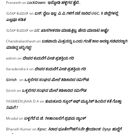
LockDown: ಇಲ್ನೋಡಿ ಹಳ್ಳಿಗರ ಶೈಲಿ..
Praneeth
on
ಬಸ್, ರೈಲು ಇಲ್ಲ; ವಿ.ವಿ.ಗಳಿಗೆ ರಜೆ ಸಾರಿದ UGC, 9 ಜಿಲ್ಲೆಗಳಲ್ಲಿ
ಸುನಿಲ್ ಕುಮಾರ್
on
ಎಲ್ಲವೂ ಕಡಿತ
LIC ಖಾಸಗೀಕರಣ ಮಾಡುತ್ತಿಲ್ಲ, ಷೇರು ಮಾರಾಟ ಅಷ್ಟೇ
ಸುನಿಲ್ ಕುಮಾರ್
on
ಬಡಪಾಯಿ ಮಿತ್ರನನ್ನು ಒಂದು ಗಂಟೆ ಕಾಲ ಅರಣ್ಯ ಸಚಿವರನ್ನಾಗಿ
Chandrakanthavh
on
ಮಾಡಿದ್ದ ಚನ್ನಿಗಪ್ಪ!
ದೇವರ ಕುದುರೆಗೆ ವೀಚಿ ಪ್ರಶಸ್ತಿಯ ಗರಿ
admin
on
ದೇವರ ಕುದುರೆಗೆ ವೀಚಿ ಪ್ರಶಸ್ತಿಯ ಗರಿ
Varadendra k
on
Girish
ಒಕ್ಕಲಿಗರ ಸಂಘದ ಮೇಲೆ ಕಿಡಿಕಾರಿದ ರವಿಗೌಡ
on
ಒಕ್ಕಲಿಗರ ಸಂಘದ ಮೇಲೆ ಕಿಡಿಕಾರಿದ ರವಿಗೌಡ
Girish
on
ತುಮಕೂರು ಸ್ಕೂಲ್ ಆಫ್ ಮ್ಯೂಸಿಕ್ ಹಿಂದಿನ ಕತೆ ಗೊತ್ತಾ
YASMEEN JAHA D A
on
ನಿಮಗೆ ?
ಬಳ್ಳಗೆರೆ ಬಿ.ಜಿ. ಗೀತಾಂಜಲಿಗೆ ಪ್ರಥಮ ರ‌್ಯಾಂಕ್
Mrudul
on
Kpsc: ಸಿರಾದ ಭೂತೇಗೌಡಗೆ 6ನೇ ಶ್ರೇಯಾಂಕ: Dysp ಹುದ್ದೆಗೆ
Bharath Kumar
on