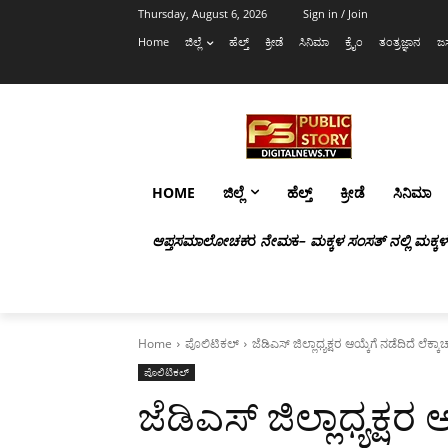
Thursday, August 6, 2026
Sign in / Join
Home
ಜಿಲ್ಲೆ
ಹೆಲ್ತ್
ಕ್ರೀಡೆ
ಸಿನಿಮಾ
ಕ್ರೈಂ
ತಂತ್ರಜ್ಞಾನ
ಜಸ
HOME
ಜಿಲ್ಲೆ
ಹೆಲ್ತ್
ಕ್ರೀಡೆ
ಸಿನಿಮಾ
ಆಪ್ತಸಮಾಲೋಚಕ
ರ
ನೇಮ
ಕ
– ಮಕ್ಕಳ ಸಂಸತ್ ನಲ್ಲಿ ಮಕ್ಕ
Home
ಪೊಲಿಟಿಕಲ್
ಜೆಡಿಎಸ್ ಜಿಲ್ಲಾಧ್ಯಕ್ಷರ ಆಯ್ಕೆಗೆ ನಡೆದಿದೆ ಲೆಕ್ಕಾ
ಪೊಲಿಟಿಕಲ್
ಜೆಡಿಎಸ್ ಜಿಲ್ಲಾಧ್ಯಕ್ಷರ