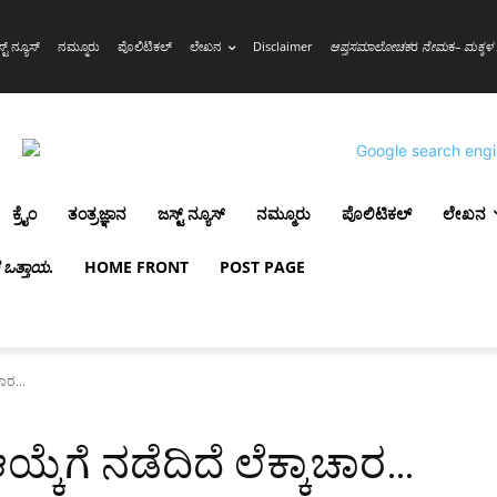
್ಟ್ ನ್ಯೂಸ್
ನಮ್ಮೂರು
ಪೊಲಿಟಿಕಲ್
ಲೇಖನ
Disclaimer
ಆಪ್ತಸಮಾಲೋಚಕ
ರ
ನೇಮ
ಕ
– ಮಕ್ಕಳ 
ಕ್ರೈಂ
ತಂತ್ರಜ್ಞಾನ
ಜಸ್ಟ್ ನ್ಯೂಸ್
ನಮ್ಮೂರು
ಪೊಲಿಟಿಕಲ್
ಲೇಖನ
ಳ ಒತ್ತಾಯ
.
HOME FRONT
POST PAGE
ಚಾರ...
 ಆಯ್ಕೆಗೆ ನಡೆದಿದೆ ಲೆಕ್ಕಾಚಾರ…