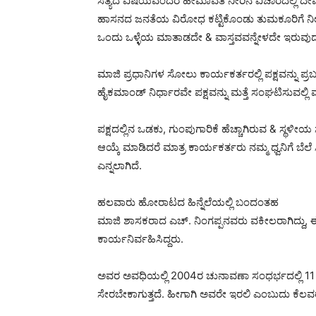
ಸತ್ಯದ ವಿಷಯವೆಂದರೆ ಹೇಮಾವತಿ ನೀರಿನ ವಿಚಾರದಲ್ಲಿ ದೇ
ಹಾಸನದ ಜನತೆಯ ವಿರೋಧ ಕಟ್ಟಿಕೊಂಡು ತುಮಕೂರಿಗೆ ನೀರು 
ಒಂದು ಒಳ್ಳೆಯ ಮಾತಾಡದೇ & ವಾಸ್ತವವನ್ನೇಳದೇ ಇರುವುದು ಜೆಡ
ಮಾಜಿ ಪ್ರಧಾನಿಗಳ ಸೋಲು ಕಾರ್ಯಕರ್ತರಲ್ಲಿ ಪಕ್ಷವನ್ನು ಪ್ರಬಲ
ಹೈಕಮಾಂಡ್ ನಿರ್ಧಾರವೇ ಪಕ್ಷವನ್ನು ಮತ್ತೆ ಸಂಘಟಿಸುವಲ್ಲಿ ಮ
ಪಕ್ಷದಲ್ಲಿನ ಒಡಕು, ಗುಂಪುಗಾರಿಕೆ ಹೆಚ್ಚಾಗಿರುವ & ಸ್ಥಳೀಯ ಸ
ಆಯ್ಕೆ ಮಾಡಿದರೆ ಮಾತ್ರ ಕಾರ್ಯಕರ್ತರು ನಮ್ಮ ಧ್ವನಿಗೆ ಬೆಲ
ಎನ್ನಲಾಗಿದೆ.
ಹಲವಾರು ಹೋರಾಟದ ಹಿನ್ನೆಲೆಯಲ್ಲಿ ಬಂದಂತಹ
ಮಾಜಿ ಶಾಸಕರಾದ ಎಚ್. ನಿಂಗಪ್ಪನವರು ವಕೀಲರಾಗಿದ್ದು, ಈ ಹ
ಕಾರ್ಯನಿರ್ವಹಿಸಿದ್ದರು.
ಅವರ ಅವಧಿಯಲ್ಲಿ 2004ರ ಚುನಾವಣಾ ಸಂಧರ್ಭದಲ್ಲಿ 11 ಕ್ಷೇತ್ರ
ಸೇರಬೇಕಾಗುತ್ತದೆ. ಹೀಗಾಗಿ ಅವರೇ ಇರಲಿ ಎಂಬುದು ಕೆಲವರ