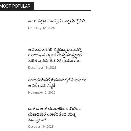
MOST POPULAR
ನಾಯಕತ್ವದ ಯಶಸ್ಸಿನ ಸೂತ್ರಗಳ ಕೈಪಿಡಿ
February 12, 2026
ಆದಿಚುಂಚನಗಿರಿ ವಿಶ್ವವಿದ್ಯಾಲಯದಲ್ಲಿ
ರಸಾಯನಿಕ ವಿಜ್ಞಾನ ಮತ್ತು ತಂತ್ರಜ್ಞಾನ
ಕುರಿತ ಎರಡು ದಿನಗಳ ಕಾರ್ಯಾಗಾರ
December 13, 2025
ತುಮಕೂರಿನಲ್ಲಿ ದಿನದಮಟ್ಟಿಗೆ ವಿಧಾನಭಾ
ಅಧಿವೇಶನ: ಸಿದ್ಧತೆ
November 8, 2025
ಎಸ್ ಐ ಆರ್ ಮೂಲಕಹಿಂಬಾಗಿಲಿಂದ
ಮತಾಧಿಕಾರ ನಿರಾಕರಣೆಯ ಯತ್ನ ;
ಕಾಂ.ಪ್ರಕಾಶ್
October 19, 2025