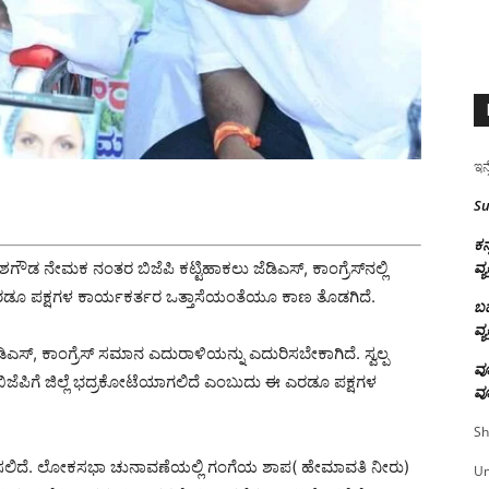
ಇನ್
Su
ಕನ
ವ್ಯ
ರೇಶಗೌಡ ನೇಮಕ ನಂತರ ಬಿಜೆಪಿ ಕಟ್ಟಿಹಾಕಲು ಜೆಡಿಎಸ್, ಕಾಂಗ್ರೆಸ್‌ನಲ್ಲಿ
ರಡೂ ಪಕ್ಷಗಳ ಕಾರ್ಯಕರ್ತರ ಒತ್ತಾಸೆಯಂತೆಯೂ ಕಾಣ ತೊಡಗಿದೆ.
ಬಹ
ವ್ಯ
ಜೆಡಿಎಸ್, ಕಾಂಗ್ರೆಸ್ ಸಮಾನ ಎದುರಾಳಿಯನ್ನು ಎದುರಿಸಬೇಕಾಗಿದೆ. ಸ್ವಲ್ಪ
ವೂ
ಿಜೆಪಿಗೆ ಜಿಲ್ಲೆ ಭದ್ರಕೋಟೆಯಾಗಲಿದೆ ಎಂಬುದು ಈ ಎರಡೂ ಪಕ್ಷಗಳ
ವೂ
Sh
ತ್ರ ಬಳಸಲಿದೆ. ಲೋಕಸಭಾ ಚುನಾವಣೆಯಲ್ಲಿ ಗಂಗೆಯ ಶಾಪ( ಹೇಮಾವತಿ ನೀರು)
U