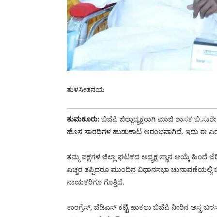
ತುಳಸೀತನಯ
ತುಮಕೂರು:
ಬಿಜೆಪಿ ಜಿಲ್ಲಾಧ್ಯಕ್ಷರಾಗಿ ಮಾಜಿ ಶಾಸಕ ಬಿ.ಸು
ಹೊಸ ಸಾರಥಿಗಳ ಹುಡುಕಾಟ‌ ಆರಂಭವಾಗಿದೆ.‌ ಇದು‌ ಈ ಎ
ತಮ್ಮ‌ ಪಕ್ಷಗಳ ಜಿಲ್ಲಾ ಘಟಕದ ಅಧ್ಯಕ್ಷ ಸ್ಥಾನ ಆಯ್ಕೆ ಹಿಂದೆ 
ಎಚ್ಚರ ತಪ್ಪಿದರೂ ಮುಂದಿನ ವಿಧಾನಸಭಾ ಚುನಾವಣೆಯಲ್ಲಿ ಬ
ನಾಯಕರಿಗೂ ಗೊತ್ತಿದೆ.
ಕಾಂಗ್ರೆಸ್, ಜೆಡಿಎಸ್ ಕಟ್ಟಿ ಹಾಕಲು ಬಿಜೆಪಿ ನೀರಿನ ಅಸ್