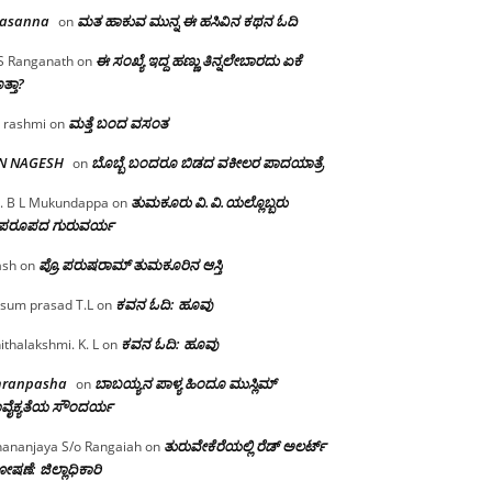
rasanna
ಮತ ಹಾಕುವ ಮುನ್ನ ಈ ಹಸಿವಿನ ಕಥನ ಓದಿ
on
ಈ ಸಂಖ್ಯೆ ಇದ್ದ ಹಣ್ಣು ತಿನ್ನಲೇಬಾರದು ಏಕೆ
S Ranganath
on
ತ್ತಾ?
ಮತ್ತೆ ಬಂದ ವಸಂತ
 rashmi
on
 N NAGESH
ಬೊಬ್ಬೆ ಬಂದರೂ ಬಿಡದ ವಕೀಲರ ಪಾದಯಾತ್ರೆ
on
ತುಮಕೂರು‌ ವಿ.ವಿ.ಯಲ್ಲೊಬ್ಬರು
. B L Mukundappa
on
ಪರೂಪದ ಗುರುವರ್ಯ
ಪ್ರೊ.ಪರುಷರಾಮ್ ತುಮಕೂರಿನ ಆಸ್ತಿ
ash
on
ಕವನ ಓದಿ: ಹೂವು
sum prasad T.L
on
ಕವನ ಓದಿ: ಹೂವು
ithalakshmi. K. L
on
mranpasha
ಬಾಬಯ್ಯನ ಪಾಳ್ಯ ಹಿಂದೂ ಮುಸ್ಲಿಮ್
on
ವೈಕ್ಯತೆಯ ಸೌಂದರ್ಯ
ತುರುವೇಕೆರೆಯಲ್ಲಿ ರೆಡ್ ಅಲರ್ಟ್
ananjaya S/o Rangaiah
on
ಷಣೆ: ಜಿಲ್ಲಾಧಿಕಾರಿ