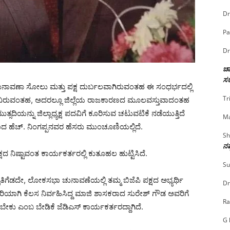
Dr
Pa
Dr
ಚಾ
ಸರ
ನಾವಣಾ ಸೋಲು ಮತ್ತು ಪಕ್ಷ ದುರ್ಬಲವಾಗಿರುವಂತಹ ಈ ಸಂಧರ್ಭದಲ್ಲಿ
Tr
ಿವಿರುವಂತಹ, ಅದರಲ್ಲೂ ಜಿಲ್ಲೆಯ ರಾಜಕಾರಣದ ಮೂಲವಸ್ತುವಾದಂತಹ
ನ್ನು ಜಿಲ್ಲಾಧ್ಯಕ್ಷ ಪದವಿಗೆ ಕೂರಿಸುವ ಚಟುವಟಿಕೆ ನಡೆಯುತ್ತಿದೆ
Ma
ಸಕರಾದ ಹೆಚ್. ನಿಂಗಪ್ಪನವರ ಹೆಸರು ಮುಂಚೂಣಿಯಲ್ಲಿದೆ.
Sh
ನಷ
್ಷದ ನಿಷ್ಟಾವಂತ ಕಾರ್ಯಕರ್ತರಲ್ಲಿ ಕುತೂಹಲ ಹುಟ್ಟಿಸಿದೆ.
Su
ಗೆಡದೇ, ಲೋಕಸಭಾ ಚುನಾವಣೆಯಲ್ಲಿ ತಮ್ಮ ಬಿಜೆಪಿ ಪಕ್ಷದ ಅಭ್ಯರ್ಥಿ
Dr
ರಿಯಾಗಿ ಕೆಲಸ ನಿರ್ವಹಿಸಿದ್ದ ಮಾಜಿ ಶಾಸಕರಾದ ಸುರೇಶ್ ಗೌಡ ಅವರಿಗೆ
Ra
ಬೇಕು ಎಂಬ ಬೇಡಿಕೆ ಜೆಡಿಎಸ್ ಕಾರ್ಯಕರ್ತರದ್ದಾಗಿದೆ.
G 