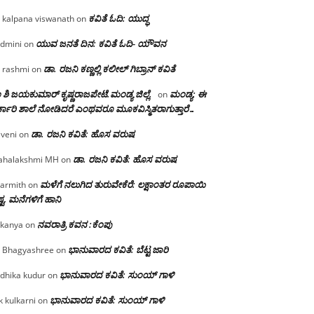
ಕವಿತೆ ಓದಿ: ಯುದ್ಧ
 kalpana viswanath
on
ಯುವ ಜನತೆ ದಿನ: ಕವಿತೆ ಓದಿ- ಯೌವನ
dmini
on
ಡಾ. ರಜನಿ‌ ಕಣ್ಣಲ್ಲಿ ಕಲೀಲ್ ಗಿಬ್ರಾನ್ ಕವಿತೆ
 rashmi
on
 ಶಿ ಜಯಕುಮಾರ್ ಕೃಷ್ಣರಾಜಪೇಟೆ.ಮಂಡ್ಯ ಜಿಲ್ಲೆ.
ಮಂಡ್ಯ: ಈ
on
್ಕಾರಿ ಶಾಲೆ ನೋಡಿದರೆ ಎಂಥವರೂ ಮೂಕವಿಸ್ಮಿತರಾಗುತ್ತಾರೆ…
ಡಾ. ರಜನಿ ಕವಿತೆ: ಹೊಸ ವರುಷ
iveni
on
ಡಾ. ರಜನಿ ಕವಿತೆ: ಹೊಸ ವರುಷ
halakshmi MH
on
ಮಳೆಗೆ ನಲುಗಿದ ತುರುವೇಕೆರೆ: ಲಕ್ಷಾಂತರ ರೂಪಾಯಿ
armith
on
್ಟ, ಮನೆಗಳಿಗೆ ಹಾನಿ
ನವರಾತ್ರಿ ಕವನ :ಕೆಂಪು
kanya
on
ಭಾನುವಾರದ ಕವಿತೆ: ಬೆಟ್ಟ ಜಾರಿ
 Bhagyashree
on
ಭಾನುವಾರದ ಕವಿತೆ: ಸುಂಯ್ ಗಾಳಿ
dhika kudur
on
ಭಾನುವಾರದ ಕವಿತೆ: ಸುಂಯ್ ಗಾಳಿ
k kulkarni
on