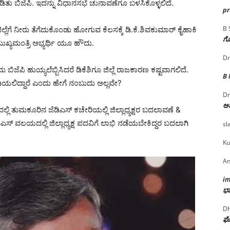
ು ಬಿಜೆಪಿ. ಇದನ್ನು ವಿಧಾನಸಭೆ ಚುನಾವಣೆಗೂ ಬಳಸಿಕೊಳ್ಳಲಿದೆ.
p
B 
ಲ್ಲೆಗೆ ನೀರು ತೆಗೆದುಕೊಂಡು ಹೋಗುವ ಕೆಲಸಕ್ಕೆ ಡಿ.ಕೆ.ಶಿವಕುಮಾರ್ ಕೈಹಾಕಿ
ಗೊ
ವರು ಮುಖ್ಯಮಂತ್ರಿ ಅಭ್ಯರ್ಥಿ ಯೂ ಹೌದು.
Dr
 ಬಿಜೆಪಿ ಹುಯ್ಯಲೆಬ್ಬಿಸಿದರೆ ಡಿಕೆಶಿಗೂ ಜಿಲ್ಲೆ ರಾಜಕಾರಣ ಕಷ್ಟವಾಗಲಿದೆ.
B
ಹಿಡಿಯಲಿದ್ದಾರೆ ಎಂದು ಹೇಗೆ ನಂಬುದು ಅಲ್ಲವೇ?
Dr
ಅ
್ಲಿ ತುಮಕೂರಿನ ಜೆಡಿಎಸ್ ಕಚೇರಿಯಲ್ಲಿ ಜಿಲ್ಲಾಧ್ಯಕ್ಷರ ಬದಲಾವಣೆ &
ಎಸ್ ವಲಯದಲ್ಲಿ ಜಿಲ್ಲಾಧ್ಯಕ್ಷ ಪದವಿಗೆ ಲಾಭಿ ನಡೆಯಬೇಕಿದ್ದರ ಬದಲಾಗಿ
sl
.
Ku
An
i
ಭಾ
Dh
ಘೋ