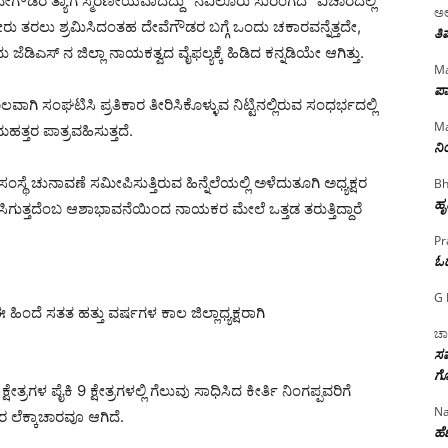
ವೇಗೌಡರ ತ್ಯಾಗ ಸ್ಮರಣೀಯವಾದದ್ದು “ನವಿಲೂರು ಸುರಂಗದ” ವಿಚಾರದಲ್ಲಿ
ಅಲ
ತರಲು ಶ್ರಮಿಸಿದಂತಹ ದೇವೆಗೌಡರ ಬಗ್ಗೆ ಒಂದು ಚಕಾರವನ್ನೆತ್ತದೇ,
ತಿ
ಿಎಸ್ ನ ಜಿಲ್ಲಾ ನಾಯಕತ್ವದ ವೈಫಲ್ಯಕ್ಕೆ ಹಿಡಿದ ಕನ್ನಡಿಯೇ ಆಗಿತ್ತು.
Ma
ಪಾ
ವಾಗಿ ಸಂಘಟಿಸಿ ಪ್ರತಿಕಾರ ತೀರಿಸಿಕೊಳ್ಳುವ ನಿಟ್ಟಿನಲ್ಲಿರುವ ಸಂಧರ್ಭದಲ್ಲಿ
Ma
ಹತ್ತರ ಪಾತ್ರವಹಿಸುತ್ತದೆ.
ನ
ಂಸ್ಥೆ ಚುನಾವಣೆ ಸಮೀಪಿಸುತ್ತಿರುವ ಹಿನ್ನೆಲೆಯಲ್ಲಿ ಅಳೆದುತೂಗಿ ಅಧ್ಯಕ್ಷರ
Bh
ಹೃ
ೆ ಸಿಗುತ್ತದೆಂಬ ಆಶಾಭಾವನೆಯಿಂದ ನಾಯಕರ ಮೇಲೆ ಒತ್ತಡ ತರುತ್ತಿದ್ದಾರೆ
Pr
ಓ
G 
ಿಂದೆ ಸತತ ಹತ್ತು ವರ್ಷಗಳ ಕಾಲ ಜಿಲ್ಲಾಧ್ಯಕ್ಷರಾಗಿ
ಚಾ
ಸಮ
ಗೊ
ಗಳ ಪೈಕಿ 9 ಕ್ಷೇತ್ರಗಳಲ್ಲಿ ಗೆಲುವು ಸಾಧಿಸಿದ ಕೀರ್ತಿ ನಿಂಗಪ್ಪವರಿಗೆ
Na
 ಲೆಕ್ಕಾಚಾರವೂ ಆಗಿದೆ.
ಹೆಣ