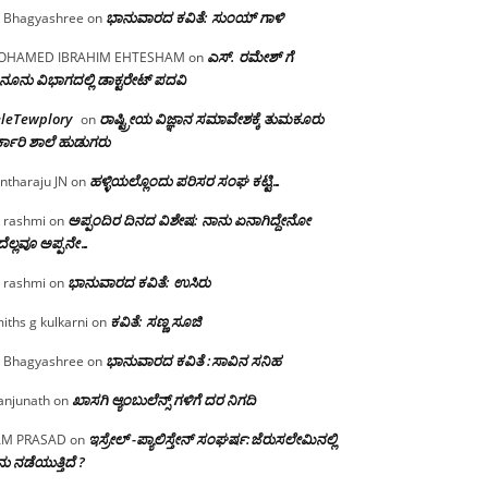
ಭಾನುವಾರದ ಕವಿತೆ: ಸುಂಯ್ ಗಾಳಿ
 Bhagyashree
on
ಎಸ್. ರಮೇಶ್ ಗೆ
OHAMED IBRAHIM EHTESHAM
on
ನೂನು ವಿಭಾಗದಲ್ಲಿ ಡಾಕ್ಟರೇಟ್ ಪದವಿ
eleTewplory
ರಾಷ್ಟ್ರೀಯ ವಿಜ್ಞಾನ ಸಮಾವೇಶಕ್ಕೆ‌ ತುಮಕೂರು
on
್ಕಾರಿ ಶಾಲೆ ಹುಡುಗರು
ಹಳ್ಳಿಯಲ್ಲೊಂದು ಪರಿಸರ ಸಂಘ ಕಟ್ಟಿ…
ntharaju JN
on
ಅಪ್ಪಂದಿರ ದಿನದ ವಿಶೇಷ: ನಾನು ಏನಾಗಿದ್ದೇನೋ‌
 rashmi
on
ೆಲ್ಲವೂ ಅಪ್ಪನೇ…
ಭಾನುವಾರದ ಕವಿತೆ: ಉಸಿರು
 rashmi
on
ಕವಿತೆ: ಸಣ್ಣ ಸೂಜಿ
iths g kulkarni
on
ಭಾನುವಾರದ ಕವಿತೆ :ಸಾವಿನ ಸನಿಹ
 Bhagyashree
on
ಖಾಸಗಿ ಆ್ಯಂಬುಲೆನ್ಸ್ ಗಳಿಗೆ ದರ ನಿಗದಿ
njunath
on
ಇಸ್ರೇಲ್ -ಪ್ಯಾಲಿಸ್ತೇನ್ ಸಂಘರ್ಷ:ಜೆರುಸಲೇಮಿನಲ್ಲಿ
AM PRASAD
on
ು ನಡೆಯುತ್ತಿದೆ ?