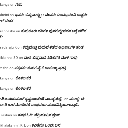
ಗುರು
kanya
on
ಇವರೇ ನಮ್ಮ ಡಾಕ್ಟ್ರು; : ದೇವರೇ ಬಂದ್ರೂ ರಜನಿ ಡಾಕ್ಟರೇ
dmini
on
ಳ್ ಬೇಕು!
ತುಮಕೂರು ನದಿಗಳ ಪುನರುಜ್ಜೀವನದ ಬಗ್ಗೆ ಮೌನ
ranpasha
on
ೆ?
ಕದ್ದುಮುಚ್ಚಿ ಮದುವೆ ತಡೆದ ಅಧಿಕಾರಿಗಳ ತಂಡ
radaraju K
on
ಮಳೆ: ಬಿದ್ದ ಮರ, ಸಿಡಿಲಿಗೆ 5 ಮೇಕೆ ಸಾವು
ikkanna SD
on
ಪತ್ರಕರ್ತ ಚಿದುಗೆ ವೈ.ಕೆ.ರಾಮಯ್ಯ ಪ್ರಶಸ್ತಿ
yashri
on
ಕೊಳಲ ಕರೆ
kanya
on
ಕೊಳಲ ಕರೆ
kanya
on
 ಶಿ ಜಯಕುಮಾರ್ ಕೃಷ್ಣರಾಜಪೇಟೆ.ಮಂಡ್ಯ ಜಿಲ್ಲೆ.
ಮಂಡ್ಯ: ಈ
on
್ಕಾರಿ ಶಾಲೆ ನೋಡಿದರೆ ಎಂಥವರೂ ಮೂಕವಿಸ್ಮಿತರಾಗುತ್ತಾರೆ…
ಕವನ ಓದಿ: ಚೆರ್ರಿ ಹೂವಿನ ಪ್ರೇಮ…
 rashmi
on
ಕವಿತೆಗೂ ಒಂದು ದಿನ
ithalakshmi. K. L
on