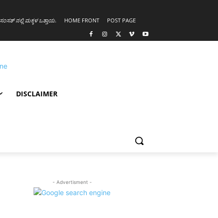
ಸಂಸತ್ ನಲ್ಲಿ ಮಕ್ಕಳ ಒತ್ತಾಯ
.
HOME FRONT
POST PAGE
DISCLAIMER
- Advertisment -