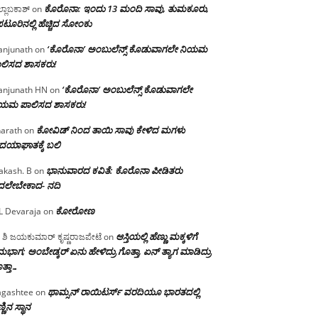
ಕೊರೊನಾ: ಇಂದು 13 ಮಂದಿ ಸಾವು, ತುಮಕೂರು,
್ಲಾಬಕಾಶ್
on
ಪಟೂರಿನಲ್ಲಿ ಹೆಚ್ಚಿದ ಸೋಂಕು
‘ಕೊರೊನಾ’ ಅಂಬುಲೆನ್ಸ್ ಕೊಡುವಾಗಲೇ ನಿಯಮ
njunath
on
ಲಿಸದ ಶಾಸಕರು!
‘ಕೊರೊನಾ’ ಅಂಬುಲೆನ್ಸ್ ಕೊಡುವಾಗಲೇ
njunath HN
on
ಿಯಮ ಪಾಲಿಸದ ಶಾಸಕರು!
ಕೋವಿಡ್ ನಿಂದ ತಾಯಿ ಸಾವು ಕೇಳಿದ ಮಗಳು
arath
on
ದಯಾಘಾತಕ್ಕೆ ಬಲಿ
ಭಾನುವಾರದ ಕವಿತೆ: ಕೊರೊನಾ ಪೀಡಿತರು
akash. B
on
ದಲೇಬೇಕಾದ- ನದಿ
ಕೋರೋಣ
L Devaraja
on
ಆಸ್ತಿಯಲ್ಲಿ ಹೆಣ್ಣು ಮಕ್ಕಳಿಗೆ
 ಶಿ ಜಯಕುಮಾರ್ ಕೃಷ್ಣರಾಜಪೇಟೆ
on
ಭಾಗ; ಅಂಬೇಡ್ಕರ್ ಏನು ಹೇಳಿದ್ರು ಗೊತ್ತಾ, ಏನ್ ತ್ಯಾಗ ಮಾಡಿದ್ರು
ತ್ತಾ…
ಥಾಮ್ಸನ್ ರಾಯಿಟರ್ಸ್ ವರದಿಯೂ ಭಾರತದಲ್ಲಿ
gashtee
on
್ಣಿನ ಸ್ಥಾನ‌