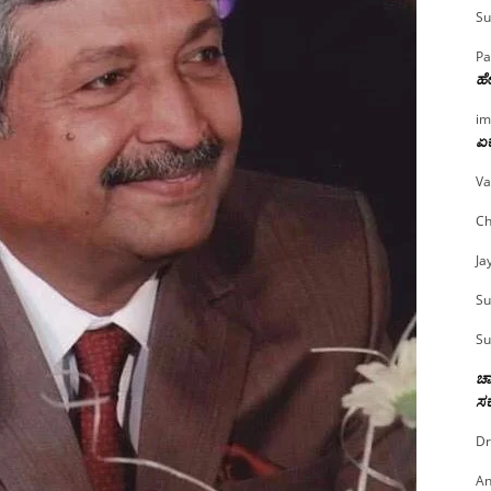
Su
Pa
ಹೇ
im
ಏಕ
Va
Ch
Ja
Su
Su
ಚಾ
ಸರ
Dr
An