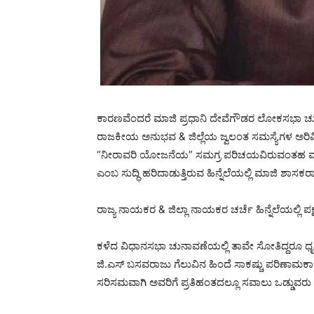
ಕಾರಣವೆಂದರೆ ಮಾಜಿ ಪ್ರಧಾನಿ ದೇವೆಗೌಡರ ಲೋಕಸಭಾ ಚು
ರಾಜಕೀಯ ಅನುಭವ & ಜಿಲ್ಲೆಯ ಜ್ವಲಂತ ಸಮಸ್ಯೆಗಳ ಅರ
“ನೀರಾವರಿ ಯೋಜನೆಯ” ಸಮಗ್ರ ಪರಿಚಯವಿರುವಂತಹ ಮುತ್ಸದಿಯ
ಎಂಬ ಸುದ್ಧಿ ಹರಿದಾಡುತ್ತಿರುವ ಹಿನ್ನೆಲೆಯಲ್ಲಿ ಮಾಜಿ ಶಾ
ರಾಜ್ಯ ನಾಯಕರ & ಜಿಲ್ಲಾ ನಾಯಕರ ಚರ್ಚೆ ಹಿನ್ನೆಲೆಯಲ್ಲಿ ಪಕ
ಕಳೆದ ವಿಧಾನಸಭಾ ಚುನಾವಣೆಯಲ್ಲಿ ತಾವೇ ಸೋತಿದ್ದರೂ ಧೃತಿ
ಜಿ.ಎಸ್ ಬಸವರಾಜು ಗೆಲುವಿನ ಹಿಂದೆ ಸಾಕಷ್ಚು ಪರಿಣಾಮಕಾ
ಸರಿಸಮವಾಗಿ ಅವರಿಗೆ ಪ್ರತಿಹಂತದಲ್ಲೂ ಸವಾಲು ಒಡ್ಡುವರು 