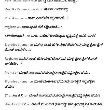
ಹೇಗಿದ್ದ ಬಾವಿ ಹೇಗಾಯಿತು ಗೊತ್ತಾ…!
Panchaksharaiah t h
on
ಹೋಗದಿರಿ ದೇವಳಕ್ಕೆ
Deepika Ramakrishnaiah
on
ತಾಯಿ ಪ್ರೀತಿಗೆ ಬೆಲೆ ಕಟ್ಟಲಾದೀತೆ….?
P.t.chikkanna
on
ತಾಯಿ ಪ್ರೀತಿಗೆ ಬೆಲೆ ಕಟ್ಟಲಾದೀತೆ….?
ಚನ್ನಕೇಶವ
on
Kantharaju k
ಬಾಬಾ ಸಾಹೇಬ್ ಅಂಬೇಡ್ಕರರ ದೃಷ್ಟಿಯಲ್ಲಿ ಆದರ್ಶ ಭಾರತ
on
ಮಾಸಿದ ಪಂಚೆ, ಹೆಗಲ ಮೇಲೆ ಟವಲ್‌ ಇವು ಮಾತ್ರ ರೈತರ ಡ್ರೆಸ್‌
B pradeep kumar
on
ಕೋಡ್ ಆಗಬೇಕೇ…..?‌
ಮಾಸಿದ ಪಂಚೆ, ಹೆಗಲ ಮೇಲೆ ಟವಲ್‌ ಇವು ಮಾತ್ರ ರೈತರ ಡ್ರೆಸ್‌ ಕೋಡ್
Raghu
on
ಆಗಬೇಕೇ…..?‌
ದೋಣಿ ಮುಳುಗುವ ಭಯದಲ್ಲೇ ಸಾಗುತ್ತಿದೆ ನನ್ನ ಪತ್ರಿಕಾ ಪಯಣ
Prema
on
ದೋಣಿ ಮುಳುಗುವ ಭಯದಲ್ಲೇ ಸಾಗುತ್ತಿದೆ ನನ್ನ ಪತ್ರಿಕಾ
B pradeep kumar
on
ಪಯಣ
Shankar B K
ದೋಣಿ ಮುಳುಗುವ ಭಯದಲ್ಲೇ ಸಾಗುತ್ತಿದೆ ನನ್ನ ಪತ್ರಿಕಾ ಪಯಣ
on
ದೋಣಿ ಮುಳುಗುವ ಭಯದಲ್ಲೇ ಸಾಗುತ್ತಿದೆ ನನ್ನ ಪತ್ರಿಕಾ ಪಯಣ
ಸುನಿಲ್ ಕುಮಾರ್.ವಿ
on