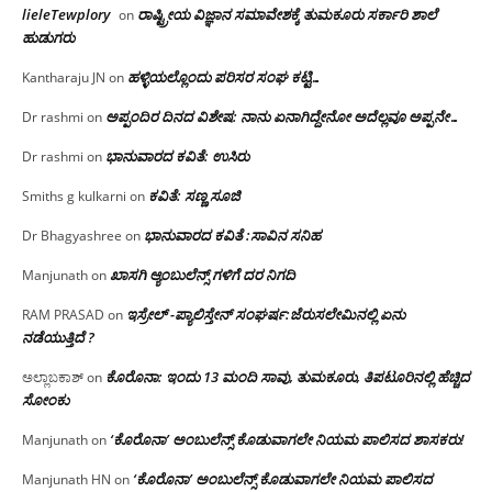
lieleTewplory
ರಾಷ್ಟ್ರೀಯ ವಿಜ್ಞಾನ ಸಮಾವೇಶಕ್ಕೆ‌ ತುಮಕೂರು ಸರ್ಕಾರಿ ಶಾಲೆ
on
ಹುಡುಗರು
ಹಳ್ಳಿಯಲ್ಲೊಂದು ಪರಿಸರ ಸಂಘ ಕಟ್ಟಿ…
Kantharaju JN
on
ಅಪ್ಪಂದಿರ ದಿನದ ವಿಶೇಷ: ನಾನು ಏನಾಗಿದ್ದೇನೋ‌ ಅದೆಲ್ಲವೂ ಅಪ್ಪನೇ…
Dr rashmi
on
ಭಾನುವಾರದ ಕವಿತೆ: ಉಸಿರು
Dr rashmi
on
ಕವಿತೆ: ಸಣ್ಣ ಸೂಜಿ
Smiths g kulkarni
on
ಭಾನುವಾರದ ಕವಿತೆ :ಸಾವಿನ ಸನಿಹ
Dr Bhagyashree
on
ಖಾಸಗಿ ಆ್ಯಂಬುಲೆನ್ಸ್ ಗಳಿಗೆ ದರ ನಿಗದಿ
Manjunath
on
ಇಸ್ರೇಲ್ -ಪ್ಯಾಲಿಸ್ತೇನ್ ಸಂಘರ್ಷ:ಜೆರುಸಲೇಮಿನಲ್ಲಿ ಏನು
RAM PRASAD
on
ನಡೆಯುತ್ತಿದೆ ?
ಕೊರೊನಾ: ಇಂದು 13 ಮಂದಿ ಸಾವು, ತುಮಕೂರು, ತಿಪಟೂರಿನಲ್ಲಿ ಹೆಚ್ಚಿದ
ಅಲ್ಲಾಬಕಾಶ್
on
ಸೋಂಕು
‘ಕೊರೊನಾ’ ಅಂಬುಲೆನ್ಸ್ ಕೊಡುವಾಗಲೇ ನಿಯಮ ಪಾಲಿಸದ ಶಾಸಕರು!
Manjunath
on
‘ಕೊರೊನಾ’ ಅಂಬುಲೆನ್ಸ್ ಕೊಡುವಾಗಲೇ ನಿಯಮ ಪಾಲಿಸದ
Manjunath HN
on