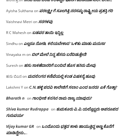
ವರಲಕ್ಷ್ಮೀ ಗೆ ಸೂಲಗಿತ್ತಿ ನರಸಮ್ಮ‌ ರಾಷ್ಟ್ರೀಯ ಪ್ರಶಸ್ತಿ ಗರಿ
Ayisha Sulthana
on
ಸರಗಳವು
Vaishnavi Metri
on
ಬಡವರ ತಾಯಿ ಇನ್ನಿಲ್ಲ
R C Mahesh
on
ಎಲ್ಲರೂ ನೋಡಿ, ಕಲಿಯಬೇಕಾದ ‘ಒಳಿತು ಮಾಡು ಮನುಸಾ’
Sindhu
on
ಬಿಲ್ ಮೇಲೆ ನಿನ್ನ ಹೆಸರು ಬರೆದಿಡುತ್ತೇನೆ!
Vinayaka m
on
ಹಸು ಸಾಕಣೆದಾರರಿಗೆ ಬಂದಿದೆ ಹೊಸ ಹಸಿರು ಮೇವು
Suresh
on
ಮದಲಿಂಗನ ಕಣಿವೆಯಲ್ಲಿ ಕಂಡ ವಿಷಕನ್ಯೆ ಹೂವು
ಹನು ಬಿಎನ
on
C.N.ಹಳ್ಳಿ ಪದವಿ ಕಾಲೇಜಿಗೆ ಸಲಾಂ‌ ಎಂದ ಜನರು! ಏಕೆ ಗೊತ್ತಾ?
Lakshmi Y
on
Bharath n
ಗಾಂಧೀಜಿ ಕನಸಿನ ರಾಮ ರಾಜ್ಯ ಯಾವುದು?
on
Shiva kumar Rudrappa
ತುಮಕೂರು‌ ವಿ.ವಿ.ಯಲ್ಲೊಬ್ಬರು ಅಪರೂಪದ
on
ಗುರುವರ್ಯ
Vijay kumar GR
ಒಂದೊಂದು ಭತ್ತದ ಕಾಳು ಹಾಯುತ್ತಿದ್ದ ಅಣ್ಣ ಕೊನೆಗೆ
on
ಮಾಡಿದ್ದೇನು….