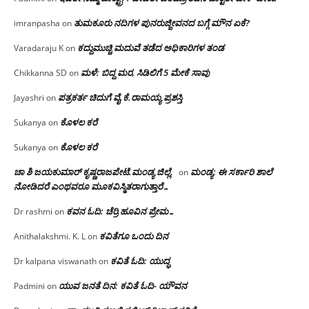
ತುಮಕೂರು ನದಿಗಳ ಪುನರುಜ್ಜೀವನದ ಬಗ್ಗೆ ಮೌನ ಏಕೆ?
imranpasha
on
ಕದ್ದುಮುಚ್ಚಿ ಮದುವೆ ತಡೆದ ಅಧಿಕಾರಿಗಳ ತಂಡ
Varadaraju K
on
ಮಳೆ: ಬಿದ್ದ ಮರ, ಸಿಡಿಲಿಗೆ 5 ಮೇಕೆ ಸಾವು
Chikkanna SD
on
ಪತ್ರಕರ್ತ ಚಿದುಗೆ ವೈ.ಕೆ.ರಾಮಯ್ಯ ಪ್ರಶಸ್ತಿ
Jayashri
on
ಕೊಳಲ ಕರೆ
Sukanya
on
ಕೊಳಲ ಕರೆ
Sukanya
on
ಚಾ ಶಿ ಜಯಕುಮಾರ್ ಕೃಷ್ಣರಾಜಪೇಟೆ.ಮಂಡ್ಯ ಜಿಲ್ಲೆ.
ಮಂಡ್ಯ: ಈ ಸರ್ಕಾರಿ ಶಾಲೆ
on
ನೋಡಿದರೆ ಎಂಥವರೂ ಮೂಕವಿಸ್ಮಿತರಾಗುತ್ತಾರೆ…
ಕವನ ಓದಿ: ಚೆರ್ರಿ ಹೂವಿನ ಪ್ರೇಮ…
Dr rashmi
on
ಕವಿತೆಗೂ ಒಂದು ದಿನ
Anithalakshmi. K. L
on
ಕವಿತೆ ಓದಿ: ಯುದ್ಧ
Dr kalpana viswanath
on
ಯುವ ಜನತೆ ದಿನ: ಕವಿತೆ ಓದಿ- ಯೌವನ
Padmini
on