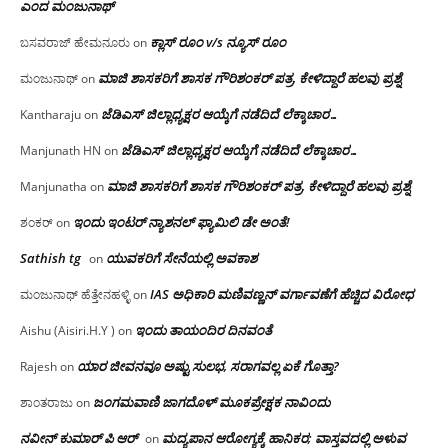
ಎಂದ ಮಂಜು‌ನಾಥ್
ಕ್ಲಾಸ್ ರೂಂ v/s ನ್ಯೂಸ್ ರೂಂ
ಬಸವರಾಜ್ ಹೇಮನೂರು
on
ಮಾಜಿ ಶಾಸಕರಿಗೆ ಶಾಸಕ ಗೌರಿಶಂಕರ್ ಪತ್ರ, ಕೇಳಿದ್ದಾರೆ ಹಲವು ಪ್ರಶ್ನೆ
ಮಂಜುನಾಥ್
on
ಜೆಡಿಎಸ್ ಜಿಲ್ಲಾಧ್ಯಕ್ಷರ ಆಯ್ಕೆಗೆ ನಡೆದಿದೆ ಲೆಕ್ಕಾಚಾರ…
Kantharaju
on
ಜೆಡಿಎಸ್ ಜಿಲ್ಲಾಧ್ಯಕ್ಷರ ಆಯ್ಕೆಗೆ ನಡೆದಿದೆ ಲೆಕ್ಕಾಚಾರ…
Manjunath HN
on
ಮಾಜಿ ಶಾಸಕರಿಗೆ ಶಾಸಕ ಗೌರಿಶಂಕರ್ ಪತ್ರ, ಕೇಳಿದ್ದಾರೆ ಹಲವು ಪ್ರಶ್ನೆ
Manjunatha
on
ಇಂದು ಇಂಟರ್ ನ್ಯಾಶನಲ್ ಫ್ಯಾಮಿಲಿ ಡೇ ಅಂತೆ!
ಶಂಕರ್
on
Sathish tg
ಯುವಕರಿಗೆ ಸೇನೆಯಲ್ಲಿ ಅವಕಾಶ
on
IAS ಅಧಿಕಾರಿ ಮಣಿವಣ್ಣನ್ ವರ್ಗಾವಣೆಗೆ ಹೆಚ್ಚಿದ‌ ವಿರೋಧ
ಮಂಜುನಾಥ್ ಹೆತ್ತೇನಹಳ್ಳಿ
on
ಇಂದು ತಾಯಂದಿರ ದಿನವಂತೆ
Aishu (Aisiri.H.Y )
on
ಯಾರ ಜೀವನವೂ ಅಷ್ಟು ಸುಲಭ, ಸರಾಗವಲ್ಲ ಏಕೆ ಗೊತ್ತಾ?
Rajesh
on
ಜಂಗಮವಾಣಿ ಜಾಗದೊಳ್ ಮೂಕಪ್ರೇಕ್ಷಕ ನಾವಿಂದು
ಶಾಂತರಾಜು
on
ನವೀನ್ ಕುಮಾರ್ ಪಿ ಆರ್
ಮದ್ಯಪಾನ ಆರೋಗ್ಯಕ್ಕೆ ಹಾನಿಕರ; ವಾಸ್ತವದಲ್ಲಿ ಅಳುವ
on