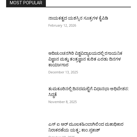
MOST POPULAR
ನಾಯಕತ್ವದ ಯಶಸ್ಸಿನ ಸೂತ್ರಗಳ ಕೈಪಿಡಿ
February 12, 2026
ಆದಿಚುಂಚನಗಿರಿ ವಿಶ್ವವಿದ್ಯಾಲಯದಲ್ಲಿ ರಸಾಯನಿಕ
ವಿಜ್ಞಾನ ಮತ್ತು ತಂತ್ರಜ್ಞಾನ ಕುರಿತ ಎರಡು ದಿನಗಳ
ಕಾರ್ಯಾಗಾರ
December 13, 2025
ತುಮಕೂರಿನಲ್ಲಿ ದಿನದಮಟ್ಟಿಗೆ ವಿಧಾನಭಾ ಅಧಿವೇಶನ:
ಸಿದ್ಧತೆ
November 8, 2025
ಎಸ್ ಐ ಆರ್ ಮೂಲಕಹಿಂಬಾಗಿಲಿಂದ ಮತಾಧಿಕಾರ
ನಿರಾಕರಣೆಯ ಯತ್ನ ; ಕಾಂ.ಪ್ರಕಾಶ್