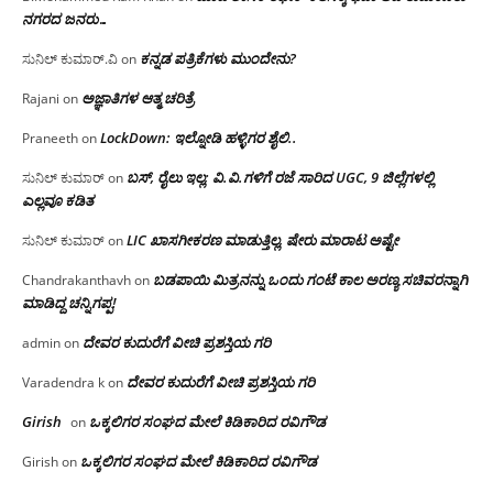
ನಗರದ ಜನರು…
ಕನ್ನಡ ಪತ್ರಿಕೆಗಳು ಮುಂದೇನು?
ಸುನಿಲ್ ಕುಮಾರ್.ವಿ
on
ಅಜ್ಞಾತಿಗಳ ಆತ್ಮ ಚರಿತ್ರೆ
Rajani
on
LockDown: ಇಲ್ನೋಡಿ ಹಳ್ಳಿಗರ ಶೈಲಿ..
Praneeth
on
ಬಸ್, ರೈಲು ಇಲ್ಲ; ವಿ.ವಿ.ಗಳಿಗೆ ರಜೆ ಸಾರಿದ UGC, 9 ಜಿಲ್ಲೆಗಳಲ್ಲಿ
ಸುನಿಲ್ ಕುಮಾರ್
on
ಎಲ್ಲವೂ ಕಡಿತ
LIC ಖಾಸಗೀಕರಣ ಮಾಡುತ್ತಿಲ್ಲ, ಷೇರು ಮಾರಾಟ ಅಷ್ಟೇ
ಸುನಿಲ್ ಕುಮಾರ್
on
ಬಡಪಾಯಿ ಮಿತ್ರನನ್ನು ಒಂದು ಗಂಟೆ ಕಾಲ ಅರಣ್ಯ ಸಚಿವರನ್ನಾಗಿ
Chandrakanthavh
on
ಮಾಡಿದ್ದ ಚನ್ನಿಗಪ್ಪ!
ದೇವರ ಕುದುರೆಗೆ ವೀಚಿ ಪ್ರಶಸ್ತಿಯ ಗರಿ
admin
on
ದೇವರ ಕುದುರೆಗೆ ವೀಚಿ ಪ್ರಶಸ್ತಿಯ ಗರಿ
Varadendra k
on
Girish
ಒಕ್ಕಲಿಗರ ಸಂಘದ ಮೇಲೆ ಕಿಡಿಕಾರಿದ ರವಿಗೌಡ
on
ಒಕ್ಕಲಿಗರ ಸಂಘದ ಮೇಲೆ ಕಿಡಿಕಾರಿದ ರವಿಗೌಡ
Girish
on