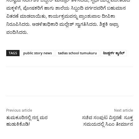
ಮಕ್ಕಳಿಗೆ, ಪೋಷಕರಿಗೆ ಹಾಗು ಶಾಲೆಯ ಸಿಬ್ಬಂದಿ ವರ್ಗದವರಿಗೆ ಬಹುಮಾನ
ವಿತರಣೆ ಮಾಡಲಾಯಿತು, ಕಾರ್ಯಕ್ರಮವನ್ನು ಪ್ರಾಂಶುಪಾಲ ದೀಪಿಕಾ
ನಿರೂಪಿಸಿದರು. ಆಡಳಿತಾಧಿಕಾರಿ ಮಲ್ಲೇಶ್‍ ಸ್ವಾಗತಿಸಿದರು. ಶಿಕ್ಷಕಿ ಅಫ್ರಾ
ವಂದಿಸಿದರು.
TAGS
public story news
tadlas school tumukuru
ಟಾಡ್ಲರ್ಸ್ ಕ್ಯಾಸೆಲ್
Previous article
Next article
ತುಮಕೂರಿನಲ್ಲಿ ನನ್ನ ಮರ
ಸಚಿವ ಸಂಪುಟ ವಿಸ್ತರಣೆ: ಸೂಕ್ತ
ಹುಡುಕಿಕೊಡಿ!
ಸಮಯದಲ್ಲಿ ಸಿಎಂ ತೀರ್ಮಾನ