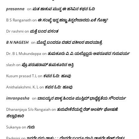
prasanna
ಮತ ಹಾಕುವ ಮುನ್ನ ಈ ಹಸಿವಿನ ಕಥನ ಓದಿ
on
ಈ ಸಂಖ್ಯೆ ಇದ್ದ ಹಣ್ಣು ತಿನ್ನಲೇಬಾರದು ಏಕೆ ಗೊತ್ತಾ?
B S Ranganath
on
ಮತ್ತೆ ಬಂದ ವಸಂತ
Dr rashmi
on
B N NAGESH
ಬೊಬ್ಬೆ ಬಂದರೂ ಬಿಡದ ವಕೀಲರ ಪಾದಯಾತ್ರೆ
on
ತುಮಕೂರು‌ ವಿ.ವಿ.ಯಲ್ಲೊಬ್ಬರು ಅಪರೂಪದ ಗುರುವರ್ಯ
Dr. B L Mukundappa
on
ಪ್ರೊ.ಪರುಷರಾಮ್ ತುಮಕೂರಿನ ಆಸ್ತಿ
slash
on
ಕವನ ಓದಿ: ಹೂವು
Kusum prasad T.L
on
ಕವನ ಓದಿ: ಹೂವು
Anithalakshmi. K. L
on
imranpasha
ಬಾಬಯ್ಯನ ಪಾಳ್ಯ ಹಿಂದೂ ಮುಸ್ಲಿಮ್ ಭಾವೈಕ್ಯತೆಯ ಸೌಂದರ್ಯ
on
ತುರುವೇಕೆರೆಯಲ್ಲಿ ರೆಡ್ ಅಲರ್ಟ್ ಘೋಷಣೆ:
Dhananjaya S/o Rangaiah
on
ಜಿಲ್ಲಾಧಿಕಾರಿ
ಗುರು
Sukanya
on
ಇವರೇ ನಮ್ಮ ಡಾಕ್ಟ್ರು; : ದೇವರೇ ಬಂದ್ರೂ ರಜನಿ ಡಾಕ್ಟರೇ ಹೇಳ್ ಬೇಕು!
Padmini
on