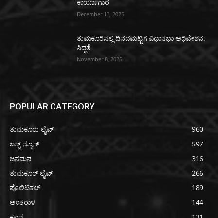
ಕಾರ್ಯಾಗಾರ
December 13, 2025
ತುಮಕೂರಿನಲ್ಲಿ ದಿನದಮಟ್ಟಿಗೆ ವಿಧಾನಭಾ ಅಧಿವೇಶನ:
ಸಿದ್ಧತೆ
November 8, 2025
POPULAR CATEGORY
ತುಮಕೂರು ಲೈವ್
960
ಜಸ್ಟ್ ನ್ಯೂಸ್
597
ಜನಮನ
316
ತುಮಕೂರ್ ಲೈವ್
266
ಪೊಲಿಟಿಕಲ್
189
ಅಂತರಾಳ
144
ಕವನ
131