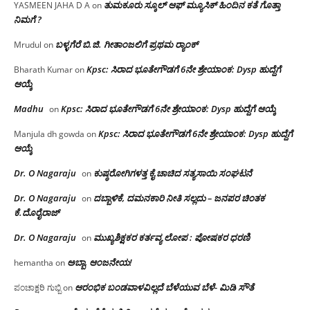
ತುಮಕೂರು ಸ್ಕೂಲ್ ಆಫ್ ಮ್ಯೂಸಿಕ್ ಹಿಂದಿನ ಕತೆ ಗೊತ್ತಾ
YASMEEN JAHA D A
on
ನಿಮಗೆ ?
ಬಳ್ಳಗೆರೆ ಬಿ.ಜಿ. ಗೀತಾಂಜಲಿಗೆ ಪ್ರಥಮ ರ‌್ಯಾಂಕ್
Mrudul
on
Kpsc: ಸಿರಾದ ಭೂತೇಗೌಡಗೆ 6ನೇ ಶ್ರೇಯಾಂಕ: Dysp ಹುದ್ದೆಗೆ
Bharath Kumar
on
ಆಯ್ಕೆ
Madhu
Kpsc: ಸಿರಾದ ಭೂತೇಗೌಡಗೆ 6ನೇ ಶ್ರೇಯಾಂಕ: Dysp ಹುದ್ದೆಗೆ ಆಯ್ಕೆ
on
Kpsc: ಸಿರಾದ ಭೂತೇಗೌಡಗೆ 6ನೇ ಶ್ರೇಯಾಂಕ: Dysp ಹುದ್ದೆಗೆ
Manjula dh gowda
on
ಆಯ್ಕೆ
Dr. O Nagaraju
ಕುಷ್ಠರೋಗಿಗಳತ್ತ ಕೈ ಚಾಚಿದ ಸತ್ಯಸಾಯಿ ಸಂಘಟನೆ
on
Dr. O Nagaraju
ದಬ್ಬಾಳಿಕೆ, ದಮನಕಾರಿ ನೀತಿ ಸಲ್ಲದು – ಜನಪರ ಚಿಂತಕ
on
ಕೆ.ದೊರೈರಾಜ್
Dr. O Nagaraju
ಮುಖ್ಯಶಿಕ್ಷಕರ ಕರ್ತವ್ಯ ಲೋಪ : ಪೋಷಕರ ಧರಣಿ
on
ಅಬ್ಬಾ, ಆಂಜನೇಯ!
hemantha
on
ಆರಂಭಿಕ ಬಂಡವಾಳವಿಲ್ಲದೆ ಬೆಳೆಯುವ ಬೆಳೆ- ಮಿಡಿ ಸೌತೆ
ಪಂಚಾಕ್ಷರಿ ಗುಬ್ಬಿ
on