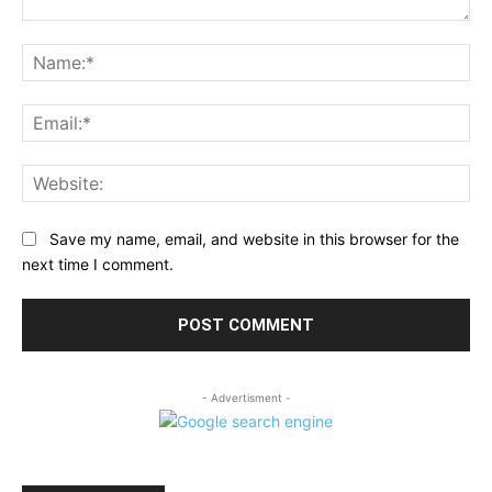
Comment:
Na
Ema
Web
Save my name, email, and website in this browser for the
next time I comment.
- Advertisment -