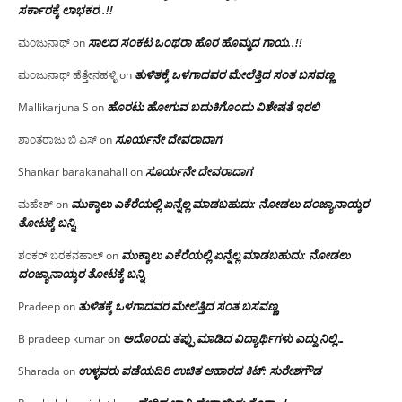
ಸರ್ಕಾರಕ್ಕೆ ಲಾಭಕರ..!!
ಸಾಲದ ಸಂಕಟ ಒಂಥರಾ ಹೊರ ಹೊಮ್ಮದ ಗಾಯ..!!
ಮಂಜುನಾಥ್
on
ತುಳಿತಕ್ಕೆ ಒಳಗಾದವರ ಮೇಲೆತ್ತಿದ ಸಂತ ಬಸವಣ್ಣ
ಮಂಜುನಾಥ್ ಹೆತ್ತೇನಹಳ್ಳಿ
on
ಹೊರಟು ಹೋಗುವ ಬದುಕಿಗೊಂದು ವಿಶೇಷತೆ ಇರಲಿ
Mallikarjuna S
on
ಸೂರ್ಯನೇ ದೇವರಾದಾಗ
ಶಾಂತರಾಜು ಬಿ ಎಸ್
on
ಸೂರ್ಯನೇ ದೇವರಾದಾಗ
Shankar barakanahall
on
ಮುಕ್ಕಾಲು ಎಕೆರೆಯಲ್ಲಿ ಏನ್ನೆಲ್ಲ‌ ಮಾಡಬಹುದು: ನೋಡಲು ದಂಜ್ಯಾನಾಯ್ಕರ
ಮಹೇಶ್
on
ತೋಟಕ್ಕೆ ಬನ್ನಿ
ಮುಕ್ಕಾಲು ಎಕೆರೆಯಲ್ಲಿ ಏನ್ನೆಲ್ಲ‌ ಮಾಡಬಹುದು: ನೋಡಲು
ಶಂಕರ್ ಬರಕನಹಾಲ್
on
ದಂಜ್ಯಾನಾಯ್ಕರ ತೋಟಕ್ಕೆ ಬನ್ನಿ
ತುಳಿತಕ್ಕೆ ಒಳಗಾದವರ ಮೇಲೆತ್ತಿದ ಸಂತ ಬಸವಣ್ಣ
Pradeep
on
ಅದೊಂದು ತಪ್ಪು ಮಾಡಿದ ವಿದ್ಯಾರ್ಥಿಗಳು ಎದ್ದು ನಿಲ್ಲಿ…
B pradeep kumar
on
ಉಳ್ಳವರು ಪಡೆಯದಿರಿ ಉಚಿತ ಆಹಾರದ ಕಿಟ್: ಸುರೇಶಗೌಡ
Sharada
on