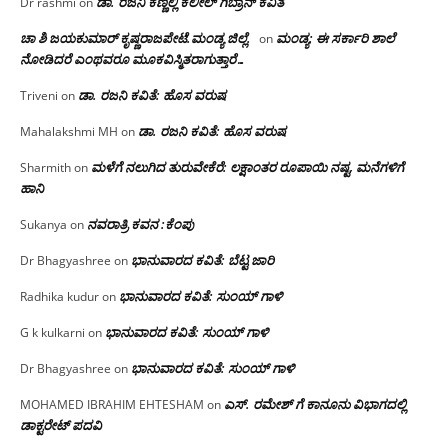
ಡಾ. ರಜನಿ‌ ಕಣ್ಣಲ್ಲಿ ಕಲೀಲ್ ಗಿಬ್ರಾನ್ ಕವಿತೆ
Dr rashmi
on
ಚಾ ಶಿ ಜಯಕುಮಾರ್ ಕೃಷ್ಣರಾಜಪೇಟೆ.ಮಂಡ್ಯ ಜಿಲ್ಲೆ.
ಮಂಡ್ಯ: ಈ ಸರ್ಕಾರಿ ಶಾಲೆ
on
ನೋಡಿದರೆ ಎಂಥವರೂ ಮೂಕವಿಸ್ಮಿತರಾಗುತ್ತಾರೆ…
ಡಾ. ರಜನಿ ಕವಿತೆ: ಹೊಸ ವರುಷ
Triveni
on
ಡಾ. ರಜನಿ ಕವಿತೆ: ಹೊಸ ವರುಷ
Mahalakshmi MH
on
ಮಳೆಗೆ ನಲುಗಿದ ತುರುವೇಕೆರೆ: ಲಕ್ಷಾಂತರ ರೂಪಾಯಿ ನಷ್ಟ, ಮನೆಗಳಿಗೆ
Sharmith
on
ಹಾನಿ
ನವರಾತ್ರಿ ಕವನ :ಕೆಂಪು
Sukanya
on
ಭಾನುವಾರದ ಕವಿತೆ: ಬೆಟ್ಟ ಜಾರಿ
Dr Bhagyashree
on
ಭಾನುವಾರದ ಕವಿತೆ: ಸುಂಯ್ ಗಾಳಿ
Radhika kudur
on
ಭಾನುವಾರದ ಕವಿತೆ: ಸುಂಯ್ ಗಾಳಿ
G k kulkarni
on
ಭಾನುವಾರದ ಕವಿತೆ: ಸುಂಯ್ ಗಾಳಿ
Dr Bhagyashree
on
ಎಸ್. ರಮೇಶ್ ಗೆ ಕಾನೂನು ವಿಭಾಗದಲ್ಲಿ
MOHAMED IBRAHIM EHTESHAM
on
ಡಾಕ್ಟರೇಟ್ ಪದವಿ