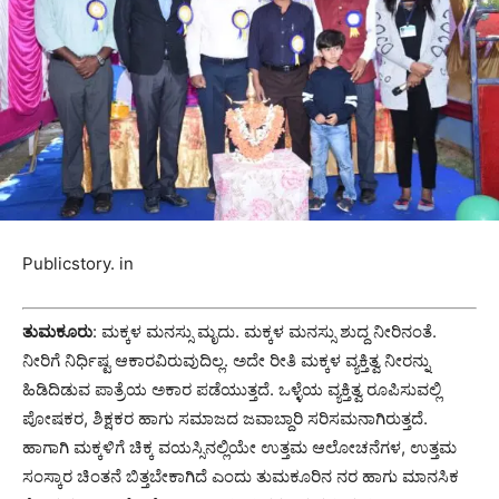
Publicstory. in
ತುಮಕೂರು
: ಮಕ್ಕಳ ಮನಸ್ಸು ಮೃದು. ಮಕ್ಕಳ ಮನಸ್ಸು ಶುದ್ದ ನೀರಿನಂತೆ.
ನೀರಿಗೆ ನಿರ್ಧಿಷ್ಟ ಆಕಾರವಿರುವುದಿಲ್ಲ. ಅದೇ ರೀತಿ ಮಕ್ಕಳ ವ್ಯಕ್ತಿತ್ವ ನೀರನ್ನು
ಹಿಡಿದಿಡುವ ಪಾತ್ರೆಯ ಅಕಾರ ಪಡೆಯುತ್ತದೆ. ಒಳ್ಳೆಯ ವ್ಯಕ್ತಿತ್ವ ರೂಪಿಸುವಲ್ಲಿ
ಪೋಷಕರ, ಶಿಕ್ಷಕರ ಹಾಗು ಸಮಾಜದ ಜವಾಬ್ದಾರಿ ಸರಿಸಮನಾಗಿರುತ್ತದೆ.
ಹಾಗಾಗಿ ಮಕ್ಕಳಿಗೆ ಚಿಕ್ಕ ವಯಸ್ಸಿನಲ್ಲಿಯೇ ಉತ್ತಮ ಆಲೋಚನೆಗಳ, ಉತ್ತಮ
ಸಂಸ್ಕಾರ ಚಿಂತನೆ ಬಿತ್ತಬೇಕಾಗಿದೆ ಎಂದು ತುಮಕೂರಿನ ನರ ಹಾಗು ಮಾನಸಿಕ