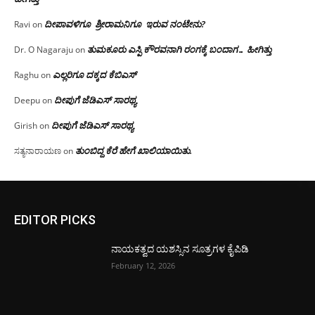
ದೀಪಾವಳಿಗೂ ಶ್ರೀರಾಮನಿಗೂ ಇರುವ ನಂಟೇನು?
Ravi
on
ತುಮಕೂರು ಎಸ್ಪಿ ಕೌರವನಾಗಿ ರಂಗಕ್ಕೆ ಬಂದಾಗ… ಹೀಗಿತ್ತು
Dr. O Nagaraju
on
ಎಲ್ಲರಿಗೂ ದಕ್ಕದ ಕೆಬಿಎಸ್
Raghu
on
ದೀಪುಗೆ ಜೆಡಿಎಸ್ ಸಾರಥ್ಯ
Deepu
on
ದೀಪುಗೆ ಜೆಡಿಎಸ್ ಸಾರಥ್ಯ
Girish
on
ತುಂಬಿದ್ದ ಕೆರೆ ಹೇಗೆ ಖಾಲಿಯಾಯಿತು.
ಸತ್ಯನಾರಾಯಣ
on
EDITOR PICKS
ನಾಯಕತ್ವದ ಯಶಸ್ಸಿನ ಸೂತ್ರಗಳ ಕೈಪಿಡಿ
February 12, 2026