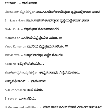
Karthik
ನಾನು ಬಿದಿರು…
on
ಬಾಬಾ ಸಾಹೇಬ್ ಅಂಬೇಡ್ಕರರ ದೃಷ್ಟಿಯಲ್ಲಿ ಆದರ್ಶ ಭಾರತ
ಮಂಜುನಾಥ್ ಹೆತ್ತೇನಹಳ್ಳಿ
on
ಬಾಬಾ ಸಾಹೇಬ್ ಅಂಬೇಡ್ಕರರ ದೃಷ್ಟಿಯಲ್ಲಿ ಆದರ್ಶ ಭಾರತ
Srinivasa rk
on
ಕನ್ನಡ ಭಾಷೆ ಶೋಕಿಯಾಗದಿರಲಿ
Nikhil Patil
on
ನಾನರಿಯೆ ನಿನ್ನ ಪ್ರೇಮದ ಪರಿಯ…!!!
Mamtaa
on
ನಾನರಿಯೆ ನಿನ್ನ ಪ್ರೇಮದ ಪರಿಯ…!!!
Vinod Kumar
on
ಅಮ್ಮನ ವಾರವೂ, ಗಿಣ್ಣಿನ ಸೊಬಗೂ…
ವಸಂತ್ ಗೌಡ
on
ನನ್ನೊಳಗಿನ ಜೀವವೇ……
Kiran
on
ಅಮ್ಮನ ವಾರವೂ, ಗಿಣ್ಣಿನ ಸೊಬಗೂ…
ಲೋಕೇಶ್ ಭೈರನಾಯ್ಕನಹಳ್ಳಿ
on
ಅಮೃತ ಶ್ರೀಕಾಂತ್
ನಾನು ಬಿದಿರು…
on
ನಾನು ಬಿದಿರು…
Akhilesh.m.k
on
ನಾನು ಬಿದಿರು…
Shreya
on
ಮಾಜಿ ಶಾಸಕ ರಫೀಕ್ ಕೆಲಸಕ್ಕೆ ಫಿದಾ ಆದ ತುಮಕೂರು
B.Mohammed Raffi Khan
on