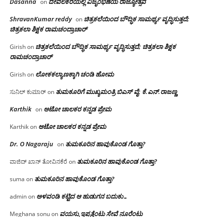
Dasanna
ದೇವಲಕೆರೆಯಲ್ಲಿ ವಿಜೃಂಭಣೆಯ ರಾಜ್ಯೋತ್ಸವ
on
ShravanKumar reddy
ಚಿತ್ರಕಲೆಯಿಂದ ಬೌದ್ಧಿಕ ಸಾಮರ್ಥ್ಯ ವೃದ್ಧಿಸುತ್ತದೆ;
on
ಚಿತ್ರಕಲಾ ಶಿಕ್ಷಕ ರಾಮಚಂದ್ರಾಚಾರ್
ಚಿತ್ರಕಲೆಯಿಂದ ಬೌದ್ಧಿಕ ಸಾಮರ್ಥ್ಯ ವೃದ್ಧಿಸುತ್ತದೆ; ಚಿತ್ರಕಲಾ ಶಿಕ್ಷಕ
Girish
on
ರಾಮಚಂದ್ರಾಚಾರ್
ಲೋಕಕಲ್ಯಾಣಕ್ಕಾಗಿ ಚಂಡಿ ಹೋಮ
Girish
on
ತುಮಕೂರಿಗೆ ಮುಖ್ಯಮಂತ್ರಿ ಬಿಎಸ್ ವೈ: ಕೆ.ಎನ್.ರಾಜಣ್ಣ
ಸುನಿಲ್ ಕುಮಾರ್
on
Karthik
ಆಟೋ ಚಾಲಕರ ಕನ್ನಡ ಪ್ರೇಮ
on
ಆಟೋ ಚಾಲಕರ ಕನ್ನಡ ಪ್ರೇಮ
Karthik
on
Dr. O Nagaraju
ತುಮಕೂರಿನ ಹಾವುಕೊಂಡ ಗೊತ್ತಾ?
on
ತುಮಕೂರಿನ ಹಾವುಕೊಂಡ ಗೊತ್ತಾ?
ವಾಜಿದ್ ಖಾನ್ ತೋವಿನಕೆರೆ
on
ತುಮಕೂರಿನ ಹಾವುಕೊಂಡ ಗೊತ್ತಾ?
suma
on
ಅಳವಂಡಿ ಕಟ್ಟಿದ ಆ ಹುಡುಗನ ಬದುಕು…
admin
on
ವಯಸ್ಸು ಇಪ್ಪತ್ತೆಂಟು ಸೇವೆ ನೂರೆಂಟು
Meghana sonu
on