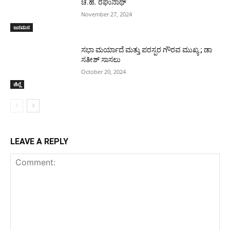
ಚ.ಹ. ರಘುನಾಥ್
November 27, 2024
ಜನಮನ
ಸಭಾ ಮರ್ಯಾದೆ ಮತ್ತು ಪರಸ್ಪರ ಗೌರವ ಮುಖ್ಯ ; ಡಾ
ಸತೀಶ್ ಸಾಸಲು
October 20, 2024
ಜಿಲ್ಲೆ
LEAVE A REPLY