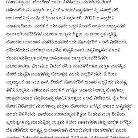
ರೋಗ ತಜ್ಞ ಡಾ. ಲೋಕೇಶ್ ಬಾಬು ತಿಳಿಸಿದರು. ಮರಳೂರು ರಿಂಗ್
ರಸ್ತೆಯಲ್ಲಿರುವ ಟಾಡ್ಲರ್ಸ್ ಕ್ಯಾಸೆಲ್ ಇಂಟರ್ ನ್ಯಾಷನಲ್ ಪ್ರಿ-ಸೂಲ್ಕ್ ನಲ್ಲಿ
ಆಯೋಜಿಸಿದ್ದ ವಾರ್ಷಿಕ ಕ್ರೀಡಾಕೂಟ ಸ್ಪಾರ್ಕೆಲ್ -2020 ಉದ್ಘಾಟಿಸಿ
ಮಾತನಾಡಿದರು. ಮಕ್ಕಳಿಗೆ ಯಾವುದೇ ಒತ್ತಡ ನೀಡದೆ ಉತ್ತಮ ಅಭ್ಯಾಸಗಳ
ಹಾಗು ಚಟುವಟಿಕೆಗಳ ಮೂಲಕ ಉತ್ತಮ ಶಿಕ್ಷಣ ಮತ್ತು ಉನ್ನತ ವ್ಯಕಿತ್ವ
ಹೊಂದಲು ಅವಕಾಶ ಮಾಡಿಕೊಡಬೇಕೆಂದು ಪೋಷಕರಿಗೆ ಸಲಹೆ ನೀಡಿದರು.
ಹದಿಹರೆಯದ ಮಕ್ಕಳಲ್ಲಿ ಮಾನಸಿಕ ಖಿನ್ನತೆ ಹಾಗು ಆತ್ಮವಿಶ್ವಾಸದ ಕೊರತೆ
ಕಂಡುಬರುತ್ತಿದ್ದು ಇದಕ್ಕೆಲ್ಲಾ ಅಸಮಂಜಸ ಬಾಲ್ಯ ಚಟುವಟಿಕೆಗಳೇ
ಮೂಲಕಾರಣ. ಪೋಷಕರ ವಿವೇಕ ರಹಿತ ನಡವಳಿಕೆಗಳೂ ಮಕ್ಕಳ ಮನಸ್ಸಿನ
ಮೇಲೆ ದುಷ್ಪರಿಣಾಮಗಳನ್ನು ಬೀರುತ್ತದೆ ಎಂದು ಎಚ್ಚರಿಸಿದರು. ಹಿರಿಯ
ಪ್ರಾದ್ಯಾಪಕ ಡಾ. ಎಂ.ಎಸ್. ಕೇಶವ್‍ ಪೋಷಕರಿಗೆ ಆಹಾರ ಪದ್ದತಿಯ ಮಹತ್ವ
ತಿಳಿಸಿಕೊಟ್ಟರು. ಬೆಳೆಯುವ ಮಕ್ಕಳಿಗೆ ಪೌಷ್ಠಿಕ ಆಹಾರದ ಅಗತ್ಯ ಹೆಚ್ಚಾಗಿದ್ದು
ಉತ್ತಮ ಅಹಾರ ಪದ್ದತಿಯನ್ನು ರೂಪಿಸಿಕೊಳ್ಳಲು ಸಲಹೆ ನೀಡಿದರು. ನೈಸರ್ಗಿಕ
ರೋಗ ನಿರೋಧಕ ಗುಣಗಳನ್ನು ಮಕ್ಕಳು ಹೊಂದಲು ಪೌಷ್ಠಿಕ ಆಹಾರ ಅತ್ಯವಶ್ಯಕ
ಎಂದು ತಿಳಿಸಿದರು. ಶಾಲೆಯು ಗುಣಮಟ್ಟದ ಶಿಕ್ಷಣ ನೀಡುವ ಎಲ್ಲಾ ರೀತಿಯ
ಪ್ರಯತ್ನಗಳನ್ನು ಮಾಡುತ್ತಿದ್ದು ಉತ್ತಮ ಕಲಿಕಾ ವಾತಾವರಣವನ್ನು ಮಕ್ಕಳ ಬೌದ್ಧಿಕ
ಬೆಳವಣಿಗೆಯ ಅಗತ್ಯಕ್ಕೆ ಅನುಸಾರವಾಗಿ ದೊರಕುವಂತೆ ಮಾಡಲಾಗಿದೆ ಎಂದು
ಸಂಸ್ಥೆಯ ನಿರ್ದೇಶಕ ಜಬ್ಬೀರ್ ಮನ್ಸೂರ್ ತಿಳಿಸಿದರು, ಸ್ಪರ್ಧೆಯಲ್ಲಿ ವಿಜೇತರಾದ