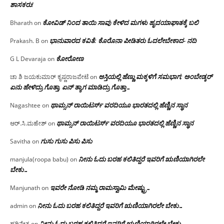
ಶಾಸಕರು!
ಕೋವಿಡ್ ನಿಂದ ತಾಯಿ ಸಾವು ಕೇಳಿದ ಮಗಳು ಹೃದಯಾಘಾತಕ್ಕೆ ಬಲಿ
Bharath
on
ಭಾನುವಾರದ ಕವಿತೆ: ಕೊರೊನಾ ಪೀಡಿತರು ಓದಲೇಬೇಕಾದ- ನದಿ
Prakash. B
on
ಕೋರೋಣ
G L Devaraja
on
ಆಸ್ತಿಯಲ್ಲಿ ಹೆಣ್ಣು ಮಕ್ಕಳಿಗೆ ಸಮಭಾಗ; ಅಂಬೇಡ್ಕರ್
ಚಾ ಶಿ ಜಯಕುಮಾರ್ ಕೃಷ್ಣರಾಜಪೇಟೆ
on
ಏನು ಹೇಳಿದ್ರು ಗೊತ್ತಾ, ಏನ್ ತ್ಯಾಗ ಮಾಡಿದ್ರು ಗೊತ್ತಾ…
ಥಾಮ್ಸನ್ ರಾಯಿಟರ್ಸ್ ವರದಿಯೂ ಭಾರತದಲ್ಲಿ ಹೆಣ್ಣಿನ ಸ್ಥಾನ‌
Nagashtee
on
ಥಾಮ್ಸನ್ ರಾಯಿಟರ್ಸ್ ವರದಿಯೂ ಭಾರತದಲ್ಲಿ ಹೆಣ್ಣಿನ ಸ್ಥಾನ‌
ಆರ್.ಸಿ.ಮಹೇಶ್
on
ಗುಸು ಗುಸು ಪಿಸು ಪಿಸು
Savitha
on
ನೀನು ಓದು ಬರಹ ಕಲಿತಿದ್ದರೆ ಇವರಿಗೆ ಋಣಿಯಾಗಿರಲೇ
manjula(roopa babu)
on
ಬೇಕು…
ಇವರೇ‌ ನೋಡಿ‌ ನಮ್ಮ‌ ರಾಮಸ್ವಾಮಿ ಮೇಷ್ಟ್ರು…
Manjunath
on
ನೀನು ಓದು ಬರಹ ಕಲಿತಿದ್ದರೆ ಇವರಿಗೆ ಋಣಿಯಾಗಿರಲೇ ಬೇಕು…
admin
on
ನೀನು ಓದು ಬರಹ ಕಲಿತಿದ್ದರೆ ಇವರಿಗೆ ಋಣಿಯಾಗಿರಲೇ ಬೇಕು…
ಹರಿನೇತ್ರ
on