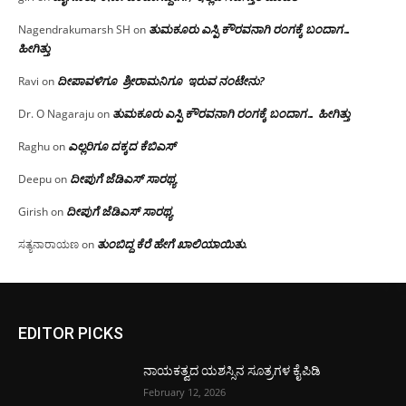
ತುಮಕೂರು ಎಸ್ಪಿ ಕೌರವನಾಗಿ ರಂಗಕ್ಕೆ ಬಂದಾಗ…
Nagendrakumarsh SH
on
ಹೀಗಿತ್ತು
ದೀಪಾವಳಿಗೂ ಶ್ರೀರಾಮನಿಗೂ ಇರುವ ನಂಟೇನು?
Ravi
on
ತುಮಕೂರು ಎಸ್ಪಿ ಕೌರವನಾಗಿ ರಂಗಕ್ಕೆ ಬಂದಾಗ… ಹೀಗಿತ್ತು
Dr. O Nagaraju
on
ಎಲ್ಲರಿಗೂ ದಕ್ಕದ ಕೆಬಿಎಸ್
Raghu
on
ದೀಪುಗೆ ಜೆಡಿಎಸ್ ಸಾರಥ್ಯ
Deepu
on
ದೀಪುಗೆ ಜೆಡಿಎಸ್ ಸಾರಥ್ಯ
Girish
on
ತುಂಬಿದ್ದ ಕೆರೆ ಹೇಗೆ ಖಾಲಿಯಾಯಿತು.
ಸತ್ಯನಾರಾಯಣ
on
EDITOR PICKS
ನಾಯಕತ್ವದ ಯಶಸ್ಸಿನ ಸೂತ್ರಗಳ ಕೈಪಿಡಿ
February 12, 2026