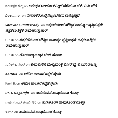
ಆರಂಭಿಕ ಬಂಡವಾಳವಿಲ್ಲದೆ ಬೆಳೆಯುವ ಬೆಳೆ- ಮಿಡಿ ಸೌತೆ
ಪಂಚಾಕ್ಷರಿ ಗುಬ್ಬಿ
on
Dasanna
ದೇವಲಕೆರೆಯಲ್ಲಿ ವಿಜೃಂಭಣೆಯ ರಾಜ್ಯೋತ್ಸವ
on
ShravanKumar reddy
ಚಿತ್ರಕಲೆಯಿಂದ ಬೌದ್ಧಿಕ ಸಾಮರ್ಥ್ಯ ವೃದ್ಧಿಸುತ್ತದೆ;
on
ಚಿತ್ರಕಲಾ ಶಿಕ್ಷಕ ರಾಮಚಂದ್ರಾಚಾರ್
ಚಿತ್ರಕಲೆಯಿಂದ ಬೌದ್ಧಿಕ ಸಾಮರ್ಥ್ಯ ವೃದ್ಧಿಸುತ್ತದೆ; ಚಿತ್ರಕಲಾ ಶಿಕ್ಷಕ
Girish
on
ರಾಮಚಂದ್ರಾಚಾರ್
ಲೋಕಕಲ್ಯಾಣಕ್ಕಾಗಿ ಚಂಡಿ ಹೋಮ
Girish
on
ತುಮಕೂರಿಗೆ ಮುಖ್ಯಮಂತ್ರಿ ಬಿಎಸ್ ವೈ: ಕೆ.ಎನ್.ರಾಜಣ್ಣ
ಸುನಿಲ್ ಕುಮಾರ್
on
Karthik
ಆಟೋ ಚಾಲಕರ ಕನ್ನಡ ಪ್ರೇಮ
on
ಆಟೋ ಚಾಲಕರ ಕನ್ನಡ ಪ್ರೇಮ
Karthik
on
Dr. O Nagaraju
ತುಮಕೂರಿನ ಹಾವುಕೊಂಡ ಗೊತ್ತಾ?
on
ತುಮಕೂರಿನ ಹಾವುಕೊಂಡ ಗೊತ್ತಾ?
ವಾಜಿದ್ ಖಾನ್ ತೋವಿನಕೆರೆ
on
ತುಮಕೂರಿನ ಹಾವುಕೊಂಡ ಗೊತ್ತಾ?
suma
on