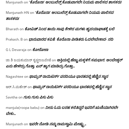
‘ಕೊರೊನಾ’ ಅಂಬುಲೆನ್ಸ್ ಕೊಡುವಾಗಲೇ ನಿಯಮ ಪಾಲಿಸದ ಶಾಸಕರು!
Manjunath
on
‘ಕೊರೊನಾ’ ಅಂಬುಲೆನ್ಸ್ ಕೊಡುವಾಗಲೇ ನಿಯಮ ಪಾಲಿಸದ
Manjunath HN
on
ಶಾಸಕರು!
ಕೋವಿಡ್ ನಿಂದ ತಾಯಿ ಸಾವು ಕೇಳಿದ ಮಗಳು ಹೃದಯಾಘಾತಕ್ಕೆ ಬಲಿ
Bharath
on
ಭಾನುವಾರದ ಕವಿತೆ: ಕೊರೊನಾ ಪೀಡಿತರು ಓದಲೇಬೇಕಾದ- ನದಿ
Prakash. B
on
ಕೋರೋಣ
G L Devaraja
on
ಆಸ್ತಿಯಲ್ಲಿ ಹೆಣ್ಣು ಮಕ್ಕಳಿಗೆ ಸಮಭಾಗ; ಅಂಬೇಡ್ಕರ್
ಚಾ ಶಿ ಜಯಕುಮಾರ್ ಕೃಷ್ಣರಾಜಪೇಟೆ
on
ಏನು ಹೇಳಿದ್ರು ಗೊತ್ತಾ, ಏನ್ ತ್ಯಾಗ ಮಾಡಿದ್ರು ಗೊತ್ತಾ…
ಥಾಮ್ಸನ್ ರಾಯಿಟರ್ಸ್ ವರದಿಯೂ ಭಾರತದಲ್ಲಿ ಹೆಣ್ಣಿನ ಸ್ಥಾನ‌
Nagashtee
on
ಥಾಮ್ಸನ್ ರಾಯಿಟರ್ಸ್ ವರದಿಯೂ ಭಾರತದಲ್ಲಿ ಹೆಣ್ಣಿನ ಸ್ಥಾನ‌
ಆರ್.ಸಿ.ಮಹೇಶ್
on
ಗುಸು ಗುಸು ಪಿಸು ಪಿಸು
Savitha
on
ನೀನು ಓದು ಬರಹ ಕಲಿತಿದ್ದರೆ ಇವರಿಗೆ ಋಣಿಯಾಗಿರಲೇ
manjula(roopa babu)
on
ಬೇಕು…
ಇವರೇ‌ ನೋಡಿ‌ ನಮ್ಮ‌ ರಾಮಸ್ವಾಮಿ ಮೇಷ್ಟ್ರು…
Manjunath
on