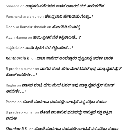
ಉಳ್ಳವರು ಪಡೆಯದಿರಿ ಉಚಿತ ಆಹಾರದ ಕಿಟ್: ಸುರೇಶಗೌಡ
Sharada
on
ಹೇಗಿದ್ದ ಬಾವಿ ಹೇಗಾಯಿತು ಗೊತ್ತಾ…!
Panchaksharaiah t h
on
ಹೋಗದಿರಿ ದೇವಳಕ್ಕೆ
Deepika Ramakrishnaiah
on
ತಾಯಿ ಪ್ರೀತಿಗೆ ಬೆಲೆ ಕಟ್ಟಲಾದೀತೆ….?
P.t.chikkanna
on
ತಾಯಿ ಪ್ರೀತಿಗೆ ಬೆಲೆ ಕಟ್ಟಲಾದೀತೆ….?
ಚನ್ನಕೇಶವ
on
Kantharaju k
ಬಾಬಾ ಸಾಹೇಬ್ ಅಂಬೇಡ್ಕರರ ದೃಷ್ಟಿಯಲ್ಲಿ ಆದರ್ಶ ಭಾರತ
on
ಮಾಸಿದ ಪಂಚೆ, ಹೆಗಲ ಮೇಲೆ ಟವಲ್‌ ಇವು ಮಾತ್ರ ರೈತರ ಡ್ರೆಸ್‌
B pradeep kumar
on
ಕೋಡ್ ಆಗಬೇಕೇ…..?‌
ಮಾಸಿದ ಪಂಚೆ, ಹೆಗಲ ಮೇಲೆ ಟವಲ್‌ ಇವು ಮಾತ್ರ ರೈತರ ಡ್ರೆಸ್‌ ಕೋಡ್
Raghu
on
ಆಗಬೇಕೇ…..?‌
ದೋಣಿ ಮುಳುಗುವ ಭಯದಲ್ಲೇ ಸಾಗುತ್ತಿದೆ ನನ್ನ ಪತ್ರಿಕಾ ಪಯಣ
Prema
on
ದೋಣಿ ಮುಳುಗುವ ಭಯದಲ್ಲೇ ಸಾಗುತ್ತಿದೆ ನನ್ನ ಪತ್ರಿಕಾ
B pradeep kumar
on
ಪಯಣ
Shankar B K
ದೋಣಿ ಮುಳುಗುವ ಭಯದಲ್ಲೇ ಸಾಗುತ್ತಿದೆ ನನ್ನ ಪತ್ರಿಕಾ ಪಯಣ
on