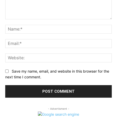
Comment:
Na
Ema
Web
Save my name, email, and website in this browser for the
next time I comment.
- Advertisment -