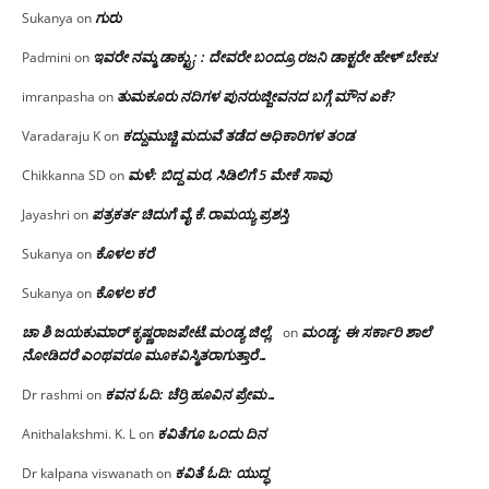
ಗುರು
Sukanya
on
ಇವರೇ ನಮ್ಮ ಡಾಕ್ಟ್ರು; : ದೇವರೇ ಬಂದ್ರೂ ರಜನಿ ಡಾಕ್ಟರೇ ಹೇಳ್ ಬೇಕು!
Padmini
on
ತುಮಕೂರು ನದಿಗಳ ಪುನರುಜ್ಜೀವನದ ಬಗ್ಗೆ ಮೌನ ಏಕೆ?
imranpasha
on
ಕದ್ದುಮುಚ್ಚಿ ಮದುವೆ ತಡೆದ ಅಧಿಕಾರಿಗಳ ತಂಡ
Varadaraju K
on
ಮಳೆ: ಬಿದ್ದ ಮರ, ಸಿಡಿಲಿಗೆ 5 ಮೇಕೆ ಸಾವು
Chikkanna SD
on
ಪತ್ರಕರ್ತ ಚಿದುಗೆ ವೈ.ಕೆ.ರಾಮಯ್ಯ ಪ್ರಶಸ್ತಿ
Jayashri
on
ಕೊಳಲ ಕರೆ
Sukanya
on
ಕೊಳಲ ಕರೆ
Sukanya
on
ಚಾ ಶಿ ಜಯಕುಮಾರ್ ಕೃಷ್ಣರಾಜಪೇಟೆ.ಮಂಡ್ಯ ಜಿಲ್ಲೆ.
ಮಂಡ್ಯ: ಈ ಸರ್ಕಾರಿ ಶಾಲೆ
on
ನೋಡಿದರೆ ಎಂಥವರೂ ಮೂಕವಿಸ್ಮಿತರಾಗುತ್ತಾರೆ…
ಕವನ ಓದಿ: ಚೆರ್ರಿ ಹೂವಿನ ಪ್ರೇಮ…
Dr rashmi
on
ಕವಿತೆಗೂ ಒಂದು ದಿನ
Anithalakshmi. K. L
on
ಕವಿತೆ ಓದಿ: ಯುದ್ಧ
Dr kalpana viswanath
on