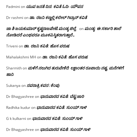
ಯುವ ಜನತೆ ದಿನ: ಕವಿತೆ ಓದಿ- ಯೌವನ
Padmini
on
ಡಾ. ರಜನಿ‌ ಕಣ್ಣಲ್ಲಿ ಕಲೀಲ್ ಗಿಬ್ರಾನ್ ಕವಿತೆ
Dr rashmi
on
ಚಾ ಶಿ ಜಯಕುಮಾರ್ ಕೃಷ್ಣರಾಜಪೇಟೆ.ಮಂಡ್ಯ ಜಿಲ್ಲೆ.
ಮಂಡ್ಯ: ಈ ಸರ್ಕಾರಿ ಶಾಲೆ
on
ನೋಡಿದರೆ ಎಂಥವರೂ ಮೂಕವಿಸ್ಮಿತರಾಗುತ್ತಾರೆ…
ಡಾ. ರಜನಿ ಕವಿತೆ: ಹೊಸ ವರುಷ
Triveni
on
ಡಾ. ರಜನಿ ಕವಿತೆ: ಹೊಸ ವರುಷ
Mahalakshmi MH
on
ಮಳೆಗೆ ನಲುಗಿದ ತುರುವೇಕೆರೆ: ಲಕ್ಷಾಂತರ ರೂಪಾಯಿ ನಷ್ಟ, ಮನೆಗಳಿಗೆ
Sharmith
on
ಹಾನಿ
ನವರಾತ್ರಿ ಕವನ :ಕೆಂಪು
Sukanya
on
ಭಾನುವಾರದ ಕವಿತೆ: ಬೆಟ್ಟ ಜಾರಿ
Dr Bhagyashree
on
ಭಾನುವಾರದ ಕವಿತೆ: ಸುಂಯ್ ಗಾಳಿ
Radhika kudur
on
ಭಾನುವಾರದ ಕವಿತೆ: ಸುಂಯ್ ಗಾಳಿ
G k kulkarni
on
ಭಾನುವಾರದ ಕವಿತೆ: ಸುಂಯ್ ಗಾಳಿ
Dr Bhagyashree
on