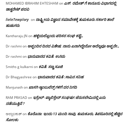
ಎಸ್. ರಮೇಶ್ ಗೆ ಕಾನೂನು ವಿಭಾಗದಲ್ಲಿ
MOHAMED IBRAHIM EHTESHAM
on
ಡಾಕ್ಟರೇಟ್ ಪದವಿ
lieleTewplory
ರಾಷ್ಟ್ರೀಯ ವಿಜ್ಞಾನ ಸಮಾವೇಶಕ್ಕೆ‌ ತುಮಕೂರು ಸರ್ಕಾರಿ ಶಾಲೆ
on
ಹುಡುಗರು
ಹಳ್ಳಿಯಲ್ಲೊಂದು ಪರಿಸರ ಸಂಘ ಕಟ್ಟಿ…
Kantharaju JN
on
ಅಪ್ಪಂದಿರ ದಿನದ ವಿಶೇಷ: ನಾನು ಏನಾಗಿದ್ದೇನೋ‌ ಅದೆಲ್ಲವೂ ಅಪ್ಪನೇ…
Dr rashmi
on
ಭಾನುವಾರದ ಕವಿತೆ: ಉಸಿರು
Dr rashmi
on
ಕವಿತೆ: ಸಣ್ಣ ಸೂಜಿ
Smiths g kulkarni
on
ಭಾನುವಾರದ ಕವಿತೆ :ಸಾವಿನ ಸನಿಹ
Dr Bhagyashree
on
ಖಾಸಗಿ ಆ್ಯಂಬುಲೆನ್ಸ್ ಗಳಿಗೆ ದರ ನಿಗದಿ
Manjunath
on
ಇಸ್ರೇಲ್ -ಪ್ಯಾಲಿಸ್ತೇನ್ ಸಂಘರ್ಷ:ಜೆರುಸಲೇಮಿನಲ್ಲಿ ಏನು
RAM PRASAD
on
ನಡೆಯುತ್ತಿದೆ ?
ಕೊರೊನಾ: ಇಂದು 13 ಮಂದಿ ಸಾವು, ತುಮಕೂರು, ತಿಪಟೂರಿನಲ್ಲಿ ಹೆಚ್ಚಿದ
ಅಲ್ಲಾಬಕಾಶ್
on
ಸೋಂಕು