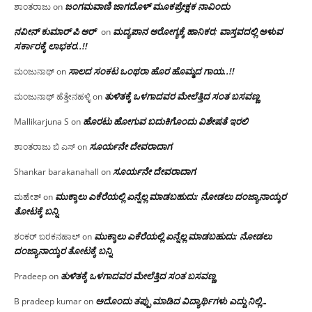
ಜಂಗಮವಾಣಿ ಜಾಗದೊಳ್ ಮೂಕಪ್ರೇಕ್ಷಕ ನಾವಿಂದು
ಶಾಂತರಾಜು
on
ನವೀನ್ ಕುಮಾರ್ ಪಿ ಆರ್
ಮದ್ಯಪಾನ ಆರೋಗ್ಯಕ್ಕೆ ಹಾನಿಕರ; ವಾಸ್ತವದಲ್ಲಿ ಅಳುವ
on
ಸರ್ಕಾರಕ್ಕೆ ಲಾಭಕರ..!!
ಸಾಲದ ಸಂಕಟ ಒಂಥರಾ ಹೊರ ಹೊಮ್ಮದ ಗಾಯ..!!
ಮಂಜುನಾಥ್
on
ತುಳಿತಕ್ಕೆ ಒಳಗಾದವರ ಮೇಲೆತ್ತಿದ ಸಂತ ಬಸವಣ್ಣ
ಮಂಜುನಾಥ್ ಹೆತ್ತೇನಹಳ್ಳಿ
on
ಹೊರಟು ಹೋಗುವ ಬದುಕಿಗೊಂದು ವಿಶೇಷತೆ ಇರಲಿ
Mallikarjuna S
on
ಸೂರ್ಯನೇ ದೇವರಾದಾಗ
ಶಾಂತರಾಜು ಬಿ ಎಸ್
on
ಸೂರ್ಯನೇ ದೇವರಾದಾಗ
Shankar barakanahall
on
ಮುಕ್ಕಾಲು ಎಕೆರೆಯಲ್ಲಿ ಏನ್ನೆಲ್ಲ‌ ಮಾಡಬಹುದು: ನೋಡಲು ದಂಜ್ಯಾನಾಯ್ಕರ
ಮಹೇಶ್
on
ತೋಟಕ್ಕೆ ಬನ್ನಿ
ಮುಕ್ಕಾಲು ಎಕೆರೆಯಲ್ಲಿ ಏನ್ನೆಲ್ಲ‌ ಮಾಡಬಹುದು: ನೋಡಲು
ಶಂಕರ್ ಬರಕನಹಾಲ್
on
ದಂಜ್ಯಾನಾಯ್ಕರ ತೋಟಕ್ಕೆ ಬನ್ನಿ
ತುಳಿತಕ್ಕೆ ಒಳಗಾದವರ ಮೇಲೆತ್ತಿದ ಸಂತ ಬಸವಣ್ಣ
Pradeep
on
ಅದೊಂದು ತಪ್ಪು ಮಾಡಿದ ವಿದ್ಯಾರ್ಥಿಗಳು ಎದ್ದು ನಿಲ್ಲಿ…
B pradeep kumar
on