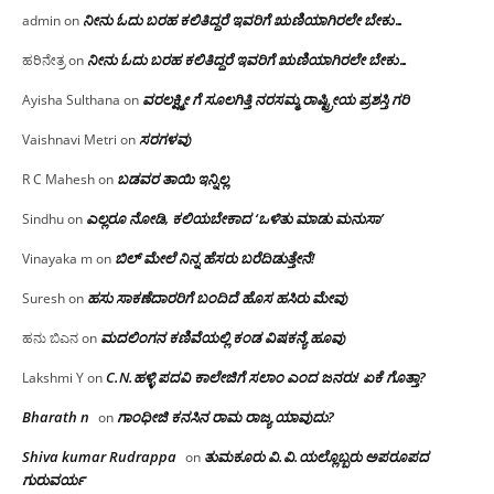
ನೀನು ಓದು ಬರಹ ಕಲಿತಿದ್ದರೆ ಇವರಿಗೆ ಋಣಿಯಾಗಿರಲೇ ಬೇಕು…
admin
on
ನೀನು ಓದು ಬರಹ ಕಲಿತಿದ್ದರೆ ಇವರಿಗೆ ಋಣಿಯಾಗಿರಲೇ ಬೇಕು…
ಹರಿನೇತ್ರ
on
ವರಲಕ್ಷ್ಮೀ ಗೆ ಸೂಲಗಿತ್ತಿ ನರಸಮ್ಮ‌ ರಾಷ್ಟ್ರೀಯ ಪ್ರಶಸ್ತಿ ಗರಿ
Ayisha Sulthana
on
ಸರಗಳವು
Vaishnavi Metri
on
ಬಡವರ ತಾಯಿ ಇನ್ನಿಲ್ಲ
R C Mahesh
on
ಎಲ್ಲರೂ ನೋಡಿ, ಕಲಿಯಬೇಕಾದ ‘ಒಳಿತು ಮಾಡು ಮನುಸಾ’
Sindhu
on
ಬಿಲ್ ಮೇಲೆ ನಿನ್ನ ಹೆಸರು ಬರೆದಿಡುತ್ತೇನೆ!
Vinayaka m
on
ಹಸು ಸಾಕಣೆದಾರರಿಗೆ ಬಂದಿದೆ ಹೊಸ ಹಸಿರು ಮೇವು
Suresh
on
ಮದಲಿಂಗನ ಕಣಿವೆಯಲ್ಲಿ ಕಂಡ ವಿಷಕನ್ಯೆ ಹೂವು
ಹನು ಬಿಎನ
on
C.N.ಹಳ್ಳಿ ಪದವಿ ಕಾಲೇಜಿಗೆ ಸಲಾಂ‌ ಎಂದ ಜನರು! ಏಕೆ ಗೊತ್ತಾ?
Lakshmi Y
on
Bharath n
ಗಾಂಧೀಜಿ ಕನಸಿನ ರಾಮ ರಾಜ್ಯ ಯಾವುದು?
on
Shiva kumar Rudrappa
ತುಮಕೂರು‌ ವಿ.ವಿ.ಯಲ್ಲೊಬ್ಬರು ಅಪರೂಪದ
on
ಗುರುವರ್ಯ