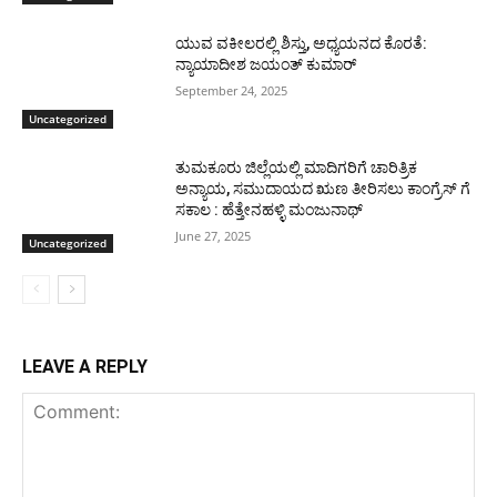
ಯುವ ವಕೀಲರಲ್ಲಿ ಶಿಸ್ತು, ಅಧ್ಯಯನದ ಕೊರತೆ:
ನ್ಯಾಯಾದೀಶ ಜಯಂತ್ ಕುಮಾರ್
September 24, 2025
Uncategorized
ತುಮಕೂರು ಜಿಲ್ಲೆಯಲ್ಲಿ ಮಾದಿಗರಿಗೆ ಚಾರಿತ್ರಿಕ
ಅನ್ಯಾಯ, ಸಮುದಾಯದ ಋಣ ತೀರಿಸಲು ಕಾಂಗ್ರೆಸ್ ಗೆ
ಸಕಾಲ : ಹೆತ್ತೇನಹಳ್ಳಿ ಮಂಜುನಾಥ್
June 27, 2025
Uncategorized
LEAVE A REPLY