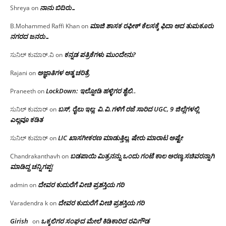
ನಾನು ಬಿದಿರು…
Shreya
on
ಮಾಜಿ ಶಾಸಕ ರಫೀಕ್ ಕೆಲಸಕ್ಕೆ ಫಿದಾ ಆದ ತುಮಕೂರು
B.Mohammed Raffi Khan
on
ನಗರದ ಜನರು…
ಕನ್ನಡ ಪತ್ರಿಕೆಗಳು ಮುಂದೇನು?
ಸುನಿಲ್ ಕುಮಾರ್.ವಿ
on
ಅಜ್ಞಾತಿಗಳ ಆತ್ಮ ಚರಿತ್ರೆ
Rajani
on
LockDown: ಇಲ್ನೋಡಿ ಹಳ್ಳಿಗರ ಶೈಲಿ..
Praneeth
on
ಬಸ್, ರೈಲು ಇಲ್ಲ; ವಿ.ವಿ.ಗಳಿಗೆ ರಜೆ ಸಾರಿದ UGC, 9 ಜಿಲ್ಲೆಗಳಲ್ಲಿ
ಸುನಿಲ್ ಕುಮಾರ್
on
ಎಲ್ಲವೂ ಕಡಿತ
LIC ಖಾಸಗೀಕರಣ ಮಾಡುತ್ತಿಲ್ಲ, ಷೇರು ಮಾರಾಟ ಅಷ್ಟೇ
ಸುನಿಲ್ ಕುಮಾರ್
on
ಬಡಪಾಯಿ ಮಿತ್ರನನ್ನು ಒಂದು ಗಂಟೆ ಕಾಲ ಅರಣ್ಯ ಸಚಿವರನ್ನಾಗಿ
Chandrakanthavh
on
ಮಾಡಿದ್ದ ಚನ್ನಿಗಪ್ಪ!
ದೇವರ ಕುದುರೆಗೆ ವೀಚಿ ಪ್ರಶಸ್ತಿಯ ಗರಿ
admin
on
ದೇವರ ಕುದುರೆಗೆ ವೀಚಿ ಪ್ರಶಸ್ತಿಯ ಗರಿ
Varadendra k
on
Girish
ಒಕ್ಕಲಿಗರ ಸಂಘದ ಮೇಲೆ ಕಿಡಿಕಾರಿದ ರವಿಗೌಡ
on