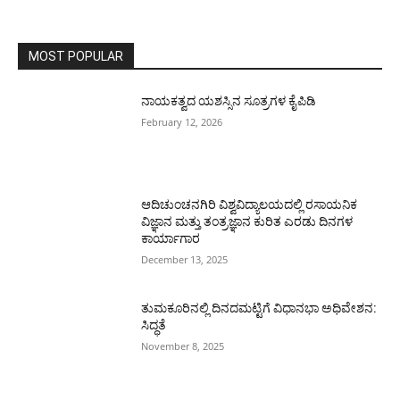
MOST POPULAR
ನಾಯಕತ್ವದ ಯಶಸ್ಸಿನ ಸೂತ್ರಗಳ ಕೈಪಿಡಿ
February 12, 2026
ಆದಿಚುಂಚನಗಿರಿ ವಿಶ್ವವಿದ್ಯಾಲಯದಲ್ಲಿ ರಸಾಯನಿಕ
ವಿಜ್ಞಾನ ಮತ್ತು ತಂತ್ರಜ್ಞಾನ ಕುರಿತ ಎರಡು ದಿನಗಳ
ಕಾರ್ಯಾಗಾರ
December 13, 2025
ತುಮಕೂರಿನಲ್ಲಿ ದಿನದಮಟ್ಟಿಗೆ ವಿಧಾನಭಾ ಅಧಿವೇಶನ:
ಸಿದ್ಧತೆ
November 8, 2025