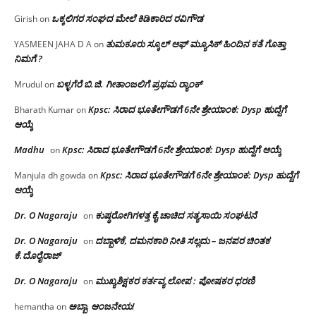
ಒಕ್ಕಲಿಗರ ಸಂಘದ ಮೇಲೆ ಕಿಡಿಕಾರಿದ ರವಿಗೌಡ
Girish
on
ತುಮಕೂರು ಸ್ಕೂಲ್ ಆಫ್ ಮ್ಯೂಸಿಕ್ ಹಿಂದಿನ ಕತೆ ಗೊತ್ತಾ
YASMEEN JAHA D A
on
ನಿಮಗೆ ?
ಬಳ್ಳಗೆರೆ ಬಿ.ಜಿ. ಗೀತಾಂಜಲಿಗೆ ಪ್ರಥಮ ರ‌್ಯಾಂಕ್
Mrudul
on
Kpsc: ಸಿರಾದ ಭೂತೇಗೌಡಗೆ 6ನೇ ಶ್ರೇಯಾಂಕ: Dysp ಹುದ್ದೆಗೆ
Bharath Kumar
on
ಆಯ್ಕೆ
Madhu
Kpsc: ಸಿರಾದ ಭೂತೇಗೌಡಗೆ 6ನೇ ಶ್ರೇಯಾಂಕ: Dysp ಹುದ್ದೆಗೆ ಆಯ್ಕೆ
on
Kpsc: ಸಿರಾದ ಭೂತೇಗೌಡಗೆ 6ನೇ ಶ್ರೇಯಾಂಕ: Dysp ಹುದ್ದೆಗೆ
Manjula dh gowda
on
ಆಯ್ಕೆ
Dr. O Nagaraju
ಕುಷ್ಠರೋಗಿಗಳತ್ತ ಕೈ ಚಾಚಿದ ಸತ್ಯಸಾಯಿ ಸಂಘಟನೆ
on
Dr. O Nagaraju
ದಬ್ಬಾಳಿಕೆ, ದಮನಕಾರಿ ನೀತಿ ಸಲ್ಲದು – ಜನಪರ ಚಿಂತಕ
on
ಕೆ.ದೊರೈರಾಜ್
Dr. O Nagaraju
ಮುಖ್ಯಶಿಕ್ಷಕರ ಕರ್ತವ್ಯ ಲೋಪ : ಪೋಷಕರ ಧರಣಿ
on
ಅಬ್ಬಾ, ಆಂಜನೇಯ!
hemantha
on