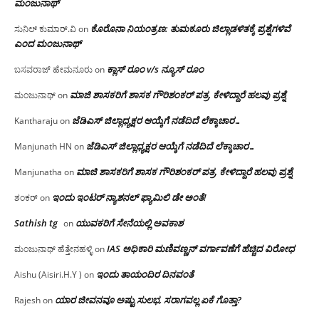
ಮಂಜು‌ನಾಥ್
ಕೊರೊನಾ ನಿಯಂತ್ರಣ: ತುಮಕೂರು ಜಿಲ್ಲಾಡಳಿತಕ್ಕೆ ಪ್ರಶ್ನೆಗಳಿವೆ
ಸುನಿಲ್ ಕುಮಾರ್.ವಿ
on
ಎಂದ ಮಂಜು‌ನಾಥ್
ಕ್ಲಾಸ್ ರೂಂ v/s ನ್ಯೂಸ್ ರೂಂ
ಬಸವರಾಜ್ ಹೇಮನೂರು
on
ಮಾಜಿ ಶಾಸಕರಿಗೆ ಶಾಸಕ ಗೌರಿಶಂಕರ್ ಪತ್ರ, ಕೇಳಿದ್ದಾರೆ ಹಲವು ಪ್ರಶ್ನೆ
ಮಂಜುನಾಥ್
on
ಜೆಡಿಎಸ್ ಜಿಲ್ಲಾಧ್ಯಕ್ಷರ ಆಯ್ಕೆಗೆ ನಡೆದಿದೆ ಲೆಕ್ಕಾಚಾರ…
Kantharaju
on
ಜೆಡಿಎಸ್ ಜಿಲ್ಲಾಧ್ಯಕ್ಷರ ಆಯ್ಕೆಗೆ ನಡೆದಿದೆ ಲೆಕ್ಕಾಚಾರ…
Manjunath HN
on
ಮಾಜಿ ಶಾಸಕರಿಗೆ ಶಾಸಕ ಗೌರಿಶಂಕರ್ ಪತ್ರ, ಕೇಳಿದ್ದಾರೆ ಹಲವು ಪ್ರಶ್ನೆ
Manjunatha
on
ಇಂದು ಇಂಟರ್ ನ್ಯಾಶನಲ್ ಫ್ಯಾಮಿಲಿ ಡೇ ಅಂತೆ!
ಶಂಕರ್
on
Sathish tg
ಯುವಕರಿಗೆ ಸೇನೆಯಲ್ಲಿ ಅವಕಾಶ
on
IAS ಅಧಿಕಾರಿ ಮಣಿವಣ್ಣನ್ ವರ್ಗಾವಣೆಗೆ ಹೆಚ್ಚಿದ‌ ವಿರೋಧ
ಮಂಜುನಾಥ್ ಹೆತ್ತೇನಹಳ್ಳಿ
on
ಇಂದು ತಾಯಂದಿರ ದಿನವಂತೆ
Aishu (Aisiri.H.Y )
on
ಯಾರ ಜೀವನವೂ ಅಷ್ಟು ಸುಲಭ, ಸರಾಗವಲ್ಲ ಏಕೆ ಗೊತ್ತಾ?
Rajesh
on