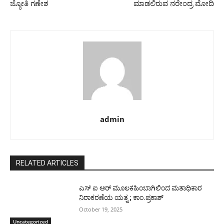
ಜ್ಯೋತಿ ಗಣೇಶ
ಮಾಡಲಿರುವ ನರೇಂದ್ರ ಮೋದಿ
admin
RELATED ARTICLES
ಎಸ್ ಐ ಆರ್ ಮೂಲಕಹಿಂಬಾಗಿಲಿಂದ ಮತಾಧಿಕಾರ
ನಿರಾಕರಣೆಯ ಯತ್ನ ; ಕಾಂ.ಪ್ರಕಾಶ್
October 19, 2025
Uncategorized