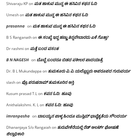
ಮತ ಹಾಕುವ ಮುನ್ನ ಈ ಹಸಿವಿನ ಕಥನ ಓದಿ
Shivaraju KP
on
ಮತ ಹಾಕುವ ಮುನ್ನ ಈ ಹಸಿವಿನ ಕಥನ ಓದಿ
Umesh
on
prasanna
ಮತ ಹಾಕುವ ಮುನ್ನ ಈ ಹಸಿವಿನ ಕಥನ ಓದಿ
on
ಈ ಸಂಖ್ಯೆ ಇದ್ದ ಹಣ್ಣು ತಿನ್ನಲೇಬಾರದು ಏಕೆ ಗೊತ್ತಾ?
B S Ranganath
on
ಮತ್ತೆ ಬಂದ ವಸಂತ
Dr rashmi
on
B N NAGESH
ಬೊಬ್ಬೆ ಬಂದರೂ ಬಿಡದ ವಕೀಲರ ಪಾದಯಾತ್ರೆ
on
ತುಮಕೂರು‌ ವಿ.ವಿ.ಯಲ್ಲೊಬ್ಬರು ಅಪರೂಪದ ಗುರುವರ್ಯ
Dr. B L Mukundappa
on
ಪ್ರೊ.ಪರುಷರಾಮ್ ತುಮಕೂರಿನ ಆಸ್ತಿ
slash
on
ಕವನ ಓದಿ: ಹೂವು
Kusum prasad T.L
on
ಕವನ ಓದಿ: ಹೂವು
Anithalakshmi. K. L
on
imranpasha
ಬಾಬಯ್ಯನ ಪಾಳ್ಯ ಹಿಂದೂ ಮುಸ್ಲಿಮ್ ಭಾವೈಕ್ಯತೆಯ ಸೌಂದರ್ಯ
on
ತುರುವೇಕೆರೆಯಲ್ಲಿ ರೆಡ್ ಅಲರ್ಟ್ ಘೋಷಣೆ:
Dhananjaya S/o Rangaiah
on
ಜಿಲ್ಲಾಧಿಕಾರಿ