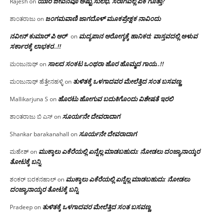
ಯಾರ ಜೀವನವೂ ಅಷ್ಟು ಸುಲಭ, ಸರಾಗವಲ್ಲ ಏಕೆ ಗೊತ್ತಾ?
Rajesh
on
ಜಂಗಮವಾಣಿ ಜಾಗದೊಳ್ ಮೂಕಪ್ರೇಕ್ಷಕ ನಾವಿಂದು
ಶಾಂತರಾಜು
on
ನವೀನ್ ಕುಮಾರ್ ಪಿ ಆರ್
ಮದ್ಯಪಾನ ಆರೋಗ್ಯಕ್ಕೆ ಹಾನಿಕರ; ವಾಸ್ತವದಲ್ಲಿ ಅಳುವ
on
ಸರ್ಕಾರಕ್ಕೆ ಲಾಭಕರ..!!
ಸಾಲದ ಸಂಕಟ ಒಂಥರಾ ಹೊರ ಹೊಮ್ಮದ ಗಾಯ..!!
ಮಂಜುನಾಥ್
on
ತುಳಿತಕ್ಕೆ ಒಳಗಾದವರ ಮೇಲೆತ್ತಿದ ಸಂತ ಬಸವಣ್ಣ
ಮಂಜುನಾಥ್ ಹೆತ್ತೇನಹಳ್ಳಿ
on
ಹೊರಟು ಹೋಗುವ ಬದುಕಿಗೊಂದು ವಿಶೇಷತೆ ಇರಲಿ
Mallikarjuna S
on
ಸೂರ್ಯನೇ ದೇವರಾದಾಗ
ಶಾಂತರಾಜು ಬಿ ಎಸ್
on
ಸೂರ್ಯನೇ ದೇವರಾದಾಗ
Shankar barakanahall
on
ಮುಕ್ಕಾಲು ಎಕೆರೆಯಲ್ಲಿ ಏನ್ನೆಲ್ಲ‌ ಮಾಡಬಹುದು: ನೋಡಲು ದಂಜ್ಯಾನಾಯ್ಕರ
ಮಹೇಶ್
on
ತೋಟಕ್ಕೆ ಬನ್ನಿ
ಮುಕ್ಕಾಲು ಎಕೆರೆಯಲ್ಲಿ ಏನ್ನೆಲ್ಲ‌ ಮಾಡಬಹುದು: ನೋಡಲು
ಶಂಕರ್ ಬರಕನಹಾಲ್
on
ದಂಜ್ಯಾನಾಯ್ಕರ ತೋಟಕ್ಕೆ ಬನ್ನಿ
ತುಳಿತಕ್ಕೆ ಒಳಗಾದವರ ಮೇಲೆತ್ತಿದ ಸಂತ ಬಸವಣ್ಣ
Pradeep
on