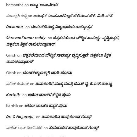
ಅಬ್ಬಾ, ಆಂಜನೇಯ!
hemantha
on
ಆರಂಭಿಕ ಬಂಡವಾಳವಿಲ್ಲದೆ ಬೆಳೆಯುವ ಬೆಳೆ- ಮಿಡಿ ಸೌತೆ
ಪಂಚಾಕ್ಷರಿ ಗುಬ್ಬಿ
on
Dasanna
ದೇವಲಕೆರೆಯಲ್ಲಿ ವಿಜೃಂಭಣೆಯ ರಾಜ್ಯೋತ್ಸವ
on
ShravanKumar reddy
ಚಿತ್ರಕಲೆಯಿಂದ ಬೌದ್ಧಿಕ ಸಾಮರ್ಥ್ಯ ವೃದ್ಧಿಸುತ್ತದೆ;
on
ಚಿತ್ರಕಲಾ ಶಿಕ್ಷಕ ರಾಮಚಂದ್ರಾಚಾರ್
ಚಿತ್ರಕಲೆಯಿಂದ ಬೌದ್ಧಿಕ ಸಾಮರ್ಥ್ಯ ವೃದ್ಧಿಸುತ್ತದೆ; ಚಿತ್ರಕಲಾ ಶಿಕ್ಷಕ
Girish
on
ರಾಮಚಂದ್ರಾಚಾರ್
ಲೋಕಕಲ್ಯಾಣಕ್ಕಾಗಿ ಚಂಡಿ ಹೋಮ
Girish
on
ತುಮಕೂರಿಗೆ ಮುಖ್ಯಮಂತ್ರಿ ಬಿಎಸ್ ವೈ: ಕೆ.ಎನ್.ರಾಜಣ್ಣ
ಸುನಿಲ್ ಕುಮಾರ್
on
Karthik
ಆಟೋ ಚಾಲಕರ ಕನ್ನಡ ಪ್ರೇಮ
on
ಆಟೋ ಚಾಲಕರ ಕನ್ನಡ ಪ್ರೇಮ
Karthik
on
Dr. O Nagaraju
ತುಮಕೂರಿನ ಹಾವುಕೊಂಡ ಗೊತ್ತಾ?
on
ತುಮಕೂರಿನ ಹಾವುಕೊಂಡ ಗೊತ್ತಾ?
ವಾಜಿದ್ ಖಾನ್ ತೋವಿನಕೆರೆ
on