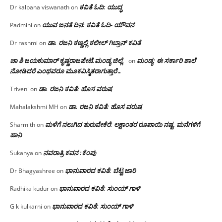
ಕವಿತೆ ಓದಿ: ಯುದ್ಧ
Dr kalpana viswanath
on
ಯುವ ಜನತೆ ದಿನ: ಕವಿತೆ ಓದಿ- ಯೌವನ
Padmini
on
ಡಾ. ರಜನಿ‌ ಕಣ್ಣಲ್ಲಿ ಕಲೀಲ್ ಗಿಬ್ರಾನ್ ಕವಿತೆ
Dr rashmi
on
ಚಾ ಶಿ ಜಯಕುಮಾರ್ ಕೃಷ್ಣರಾಜಪೇಟೆ.ಮಂಡ್ಯ ಜಿಲ್ಲೆ.
ಮಂಡ್ಯ: ಈ ಸರ್ಕಾರಿ ಶಾಲೆ
on
ನೋಡಿದರೆ ಎಂಥವರೂ ಮೂಕವಿಸ್ಮಿತರಾಗುತ್ತಾರೆ…
ಡಾ. ರಜನಿ ಕವಿತೆ: ಹೊಸ ವರುಷ
Triveni
on
ಡಾ. ರಜನಿ ಕವಿತೆ: ಹೊಸ ವರುಷ
Mahalakshmi MH
on
ಮಳೆಗೆ ನಲುಗಿದ ತುರುವೇಕೆರೆ: ಲಕ್ಷಾಂತರ ರೂಪಾಯಿ ನಷ್ಟ, ಮನೆಗಳಿಗೆ
Sharmith
on
ಹಾನಿ
ನವರಾತ್ರಿ ಕವನ :ಕೆಂಪು
Sukanya
on
ಭಾನುವಾರದ ಕವಿತೆ: ಬೆಟ್ಟ ಜಾರಿ
Dr Bhagyashree
on
ಭಾನುವಾರದ ಕವಿತೆ: ಸುಂಯ್ ಗಾಳಿ
Radhika kudur
on
ಭಾನುವಾರದ ಕವಿತೆ: ಸುಂಯ್ ಗಾಳಿ
G k kulkarni
on