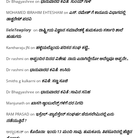
ಭಾನುವಾರದ ಕವಿತೆ: ಸುಂಯ್ ಗಾಳಿ
Dr Bhagyashree
on
ಎಸ್. ರಮೇಶ್ ಗೆ ಕಾನೂನು ವಿಭಾಗದಲ್ಲಿ
MOHAMED IBRAHIM EHTESHAM
on
ಡಾಕ್ಟರೇಟ್ ಪದವಿ
lieleTewplory
ರಾಷ್ಟ್ರೀಯ ವಿಜ್ಞಾನ ಸಮಾವೇಶಕ್ಕೆ‌ ತುಮಕೂರು ಸರ್ಕಾರಿ ಶಾಲೆ
on
ಹುಡುಗರು
ಹಳ್ಳಿಯಲ್ಲೊಂದು ಪರಿಸರ ಸಂಘ ಕಟ್ಟಿ…
Kantharaju JN
on
ಅಪ್ಪಂದಿರ ದಿನದ ವಿಶೇಷ: ನಾನು ಏನಾಗಿದ್ದೇನೋ‌ ಅದೆಲ್ಲವೂ ಅಪ್ಪನೇ…
Dr rashmi
on
ಭಾನುವಾರದ ಕವಿತೆ: ಉಸಿರು
Dr rashmi
on
ಕವಿತೆ: ಸಣ್ಣ ಸೂಜಿ
Smiths g kulkarni
on
ಭಾನುವಾರದ ಕವಿತೆ :ಸಾವಿನ ಸನಿಹ
Dr Bhagyashree
on
ಖಾಸಗಿ ಆ್ಯಂಬುಲೆನ್ಸ್ ಗಳಿಗೆ ದರ ನಿಗದಿ
Manjunath
on
ಇಸ್ರೇಲ್ -ಪ್ಯಾಲಿಸ್ತೇನ್ ಸಂಘರ್ಷ:ಜೆರುಸಲೇಮಿನಲ್ಲಿ ಏನು
RAM PRASAD
on
ನಡೆಯುತ್ತಿದೆ ?
ಕೊರೊನಾ: ಇಂದು 13 ಮಂದಿ ಸಾವು, ತುಮಕೂರು, ತಿಪಟೂರಿನಲ್ಲಿ ಹೆಚ್ಚಿದ
ಅಲ್ಲಾಬಕಾಶ್
on