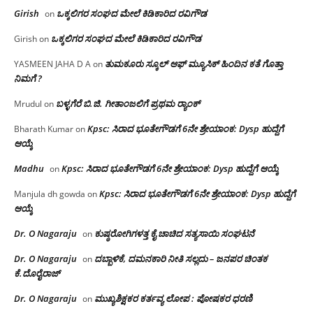
Girish
ಒಕ್ಕಲಿಗರ ಸಂಘದ ಮೇಲೆ ಕಿಡಿಕಾರಿದ ರವಿಗೌಡ
on
ಒಕ್ಕಲಿಗರ ಸಂಘದ ಮೇಲೆ ಕಿಡಿಕಾರಿದ ರವಿಗೌಡ
Girish
on
ತುಮಕೂರು ಸ್ಕೂಲ್ ಆಫ್ ಮ್ಯೂಸಿಕ್ ಹಿಂದಿನ ಕತೆ ಗೊತ್ತಾ
YASMEEN JAHA D A
on
ನಿಮಗೆ ?
ಬಳ್ಳಗೆರೆ ಬಿ.ಜಿ. ಗೀತಾಂಜಲಿಗೆ ಪ್ರಥಮ ರ‌್ಯಾಂಕ್
Mrudul
on
Kpsc: ಸಿರಾದ ಭೂತೇಗೌಡಗೆ 6ನೇ ಶ್ರೇಯಾಂಕ: Dysp ಹುದ್ದೆಗೆ
Bharath Kumar
on
ಆಯ್ಕೆ
Madhu
Kpsc: ಸಿರಾದ ಭೂತೇಗೌಡಗೆ 6ನೇ ಶ್ರೇಯಾಂಕ: Dysp ಹುದ್ದೆಗೆ ಆಯ್ಕೆ
on
Kpsc: ಸಿರಾದ ಭೂತೇಗೌಡಗೆ 6ನೇ ಶ್ರೇಯಾಂಕ: Dysp ಹುದ್ದೆಗೆ
Manjula dh gowda
on
ಆಯ್ಕೆ
Dr. O Nagaraju
ಕುಷ್ಠರೋಗಿಗಳತ್ತ ಕೈ ಚಾಚಿದ ಸತ್ಯಸಾಯಿ ಸಂಘಟನೆ
on
Dr. O Nagaraju
ದಬ್ಬಾಳಿಕೆ, ದಮನಕಾರಿ ನೀತಿ ಸಲ್ಲದು – ಜನಪರ ಚಿಂತಕ
on
ಕೆ.ದೊರೈರಾಜ್
Dr. O Nagaraju
ಮುಖ್ಯಶಿಕ್ಷಕರ ಕರ್ತವ್ಯ ಲೋಪ : ಪೋಷಕರ ಧರಣಿ
on