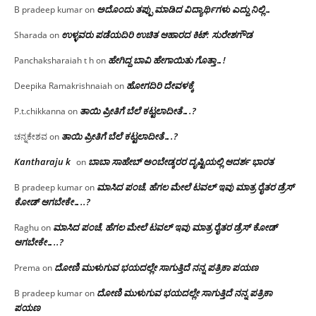
ಅದೊಂದು ತಪ್ಪು ಮಾಡಿದ ವಿದ್ಯಾರ್ಥಿಗಳು ಎದ್ದು ನಿಲ್ಲಿ…
B pradeep kumar
on
ಉಳ್ಳವರು ಪಡೆಯದಿರಿ ಉಚಿತ ಆಹಾರದ ಕಿಟ್: ಸುರೇಶಗೌಡ
Sharada
on
ಹೇಗಿದ್ದ ಬಾವಿ ಹೇಗಾಯಿತು ಗೊತ್ತಾ…!
Panchaksharaiah t h
on
ಹೋಗದಿರಿ ದೇವಳಕ್ಕೆ
Deepika Ramakrishnaiah
on
ತಾಯಿ ಪ್ರೀತಿಗೆ ಬೆಲೆ ಕಟ್ಟಲಾದೀತೆ….?
P.t.chikkanna
on
ತಾಯಿ ಪ್ರೀತಿಗೆ ಬೆಲೆ ಕಟ್ಟಲಾದೀತೆ….?
ಚನ್ನಕೇಶವ
on
Kantharaju k
ಬಾಬಾ ಸಾಹೇಬ್ ಅಂಬೇಡ್ಕರರ ದೃಷ್ಟಿಯಲ್ಲಿ ಆದರ್ಶ ಭಾರತ
on
ಮಾಸಿದ ಪಂಚೆ, ಹೆಗಲ ಮೇಲೆ ಟವಲ್‌ ಇವು ಮಾತ್ರ ರೈತರ ಡ್ರೆಸ್‌
B pradeep kumar
on
ಕೋಡ್ ಆಗಬೇಕೇ…..?‌
ಮಾಸಿದ ಪಂಚೆ, ಹೆಗಲ ಮೇಲೆ ಟವಲ್‌ ಇವು ಮಾತ್ರ ರೈತರ ಡ್ರೆಸ್‌ ಕೋಡ್
Raghu
on
ಆಗಬೇಕೇ…..?‌
ದೋಣಿ ಮುಳುಗುವ ಭಯದಲ್ಲೇ ಸಾಗುತ್ತಿದೆ ನನ್ನ ಪತ್ರಿಕಾ ಪಯಣ
Prema
on
ದೋಣಿ ಮುಳುಗುವ ಭಯದಲ್ಲೇ ಸಾಗುತ್ತಿದೆ ನನ್ನ ಪತ್ರಿಕಾ
B pradeep kumar
on
ಪಯಣ