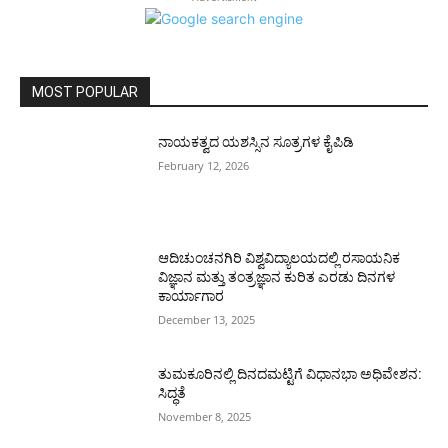
MOST POPULAR
ನಾಯಕತ್ವದ ಯಶಸ್ಸಿನ ಸೂತ್ರಗಳ ಕೈಪಿಡಿ
February 12, 2026
ಆದಿಚುಂಚನಗಿರಿ ವಿಶ್ವವಿದ್ಯಾಲಯದಲ್ಲಿ ರಸಾಯನಿಕ
ವಿಜ್ಞಾನ ಮತ್ತು ತಂತ್ರಜ್ಞಾನ ಕುರಿತ ಎರಡು ದಿನಗಳ
ಕಾರ್ಯಾಗಾರ
December 13, 2025
ತುಮಕೂರಿನಲ್ಲಿ ದಿನದಮಟ್ಟಿಗೆ ವಿಧಾನಭಾ ಅಧಿವೇಶನ:
ಸಿದ್ಧತೆ
November 8, 2025