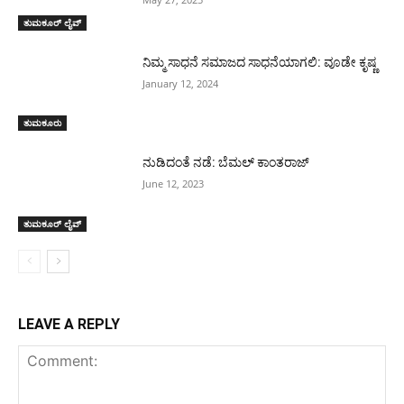
ತುಮಕೂರ್ ಲೈವ್
ನಿಮ್ಮ ಸಾಧನೆ ಸಮಾಜದ ಸಾಧನೆಯಾಗಲಿ: ವೂಡೇ ಕೃಷ್ಣ
January 12, 2024
ತುಮಕೂರು
ನುಡಿದಂತೆ ನಡೆ: ಬೆಮಲ್ ಕಾಂತರಾಜ್
June 12, 2023
ತುಮಕೂರ್ ಲೈವ್
LEAVE A REPLY