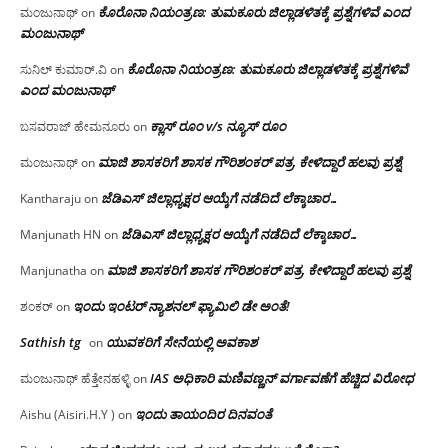
ಕೊರೊನಾ ನಿಯಂತ್ರಣ: ತುಮಕೂರು ಜಿಲ್ಲಾಡಳಿತಕ್ಕೆ ಪ್ರಶ್ನೆಗಳಿವೆ ಎಂದ
ಮಂಜುನಾಥ್
on
ಮಂಜು‌ನಾಥ್
ಕೊರೊನಾ ನಿಯಂತ್ರಣ: ತುಮಕೂರು ಜಿಲ್ಲಾಡಳಿತಕ್ಕೆ ಪ್ರಶ್ನೆಗಳಿವೆ
ಸುನಿಲ್ ಕುಮಾರ್.ವಿ
on
ಎಂದ ಮಂಜು‌ನಾಥ್
ಕ್ಲಾಸ್ ರೂಂ v/s ನ್ಯೂಸ್ ರೂಂ
ಬಸವರಾಜ್ ಹೇಮನೂರು
on
ಮಾಜಿ ಶಾಸಕರಿಗೆ ಶಾಸಕ ಗೌರಿಶಂಕರ್ ಪತ್ರ, ಕೇಳಿದ್ದಾರೆ ಹಲವು ಪ್ರಶ್ನೆ
ಮಂಜುನಾಥ್
on
ಜೆಡಿಎಸ್ ಜಿಲ್ಲಾಧ್ಯಕ್ಷರ ಆಯ್ಕೆಗೆ ನಡೆದಿದೆ ಲೆಕ್ಕಾಚಾರ…
Kantharaju
on
ಜೆಡಿಎಸ್ ಜಿಲ್ಲಾಧ್ಯಕ್ಷರ ಆಯ್ಕೆಗೆ ನಡೆದಿದೆ ಲೆಕ್ಕಾಚಾರ…
Manjunath HN
on
ಮಾಜಿ ಶಾಸಕರಿಗೆ ಶಾಸಕ ಗೌರಿಶಂಕರ್ ಪತ್ರ, ಕೇಳಿದ್ದಾರೆ ಹಲವು ಪ್ರಶ್ನೆ
Manjunatha
on
ಇಂದು ಇಂಟರ್ ನ್ಯಾಶನಲ್ ಫ್ಯಾಮಿಲಿ ಡೇ ಅಂತೆ!
ಶಂಕರ್
on
Sathish tg
ಯುವಕರಿಗೆ ಸೇನೆಯಲ್ಲಿ ಅವಕಾಶ
on
IAS ಅಧಿಕಾರಿ ಮಣಿವಣ್ಣನ್ ವರ್ಗಾವಣೆಗೆ ಹೆಚ್ಚಿದ‌ ವಿರೋಧ
ಮಂಜುನಾಥ್ ಹೆತ್ತೇನಹಳ್ಳಿ
on
ಇಂದು ತಾಯಂದಿರ ದಿನವಂತೆ
Aishu (Aisiri.H.Y )
on