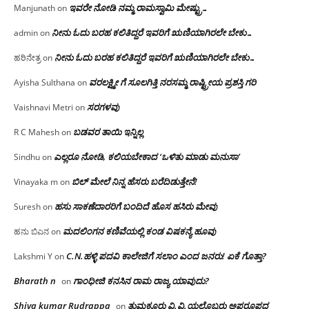
ಇವರೇ‌ ನೋಡಿ‌ ನಮ್ಮ‌ ರಾಮಸ್ವಾಮಿ ಮೇಷ್ಟ್ರು…
Manjunath
on
ನೀನು ಓದು ಬರಹ ಕಲಿತಿದ್ದರೆ ಇವರಿಗೆ ಋಣಿಯಾಗಿರಲೇ ಬೇಕು…
admin
on
ನೀನು ಓದು ಬರಹ ಕಲಿತಿದ್ದರೆ ಇವರಿಗೆ ಋಣಿಯಾಗಿರಲೇ ಬೇಕು…
ಹರಿನೇತ್ರ
on
ವರಲಕ್ಷ್ಮೀ ಗೆ ಸೂಲಗಿತ್ತಿ ನರಸಮ್ಮ‌ ರಾಷ್ಟ್ರೀಯ ಪ್ರಶಸ್ತಿ ಗರಿ
Ayisha Sulthana
on
ಸರಗಳವು
Vaishnavi Metri
on
ಬಡವರ ತಾಯಿ ಇನ್ನಿಲ್ಲ
R C Mahesh
on
ಎಲ್ಲರೂ ನೋಡಿ, ಕಲಿಯಬೇಕಾದ ‘ಒಳಿತು ಮಾಡು ಮನುಸಾ’
Sindhu
on
ಬಿಲ್ ಮೇಲೆ ನಿನ್ನ ಹೆಸರು ಬರೆದಿಡುತ್ತೇನೆ!
Vinayaka m
on
ಹಸು ಸಾಕಣೆದಾರರಿಗೆ ಬಂದಿದೆ ಹೊಸ ಹಸಿರು ಮೇವು
Suresh
on
ಮದಲಿಂಗನ ಕಣಿವೆಯಲ್ಲಿ ಕಂಡ ವಿಷಕನ್ಯೆ ಹೂವು
ಹನು ಬಿಎನ
on
C.N.ಹಳ್ಳಿ ಪದವಿ ಕಾಲೇಜಿಗೆ ಸಲಾಂ‌ ಎಂದ ಜನರು! ಏಕೆ ಗೊತ್ತಾ?
Lakshmi Y
on
Bharath n
ಗಾಂಧೀಜಿ ಕನಸಿನ ರಾಮ ರಾಜ್ಯ ಯಾವುದು?
on
Shiva kumar Rudrappa
ತುಮಕೂರು‌ ವಿ.ವಿ.ಯಲ್ಲೊಬ್ಬರು ಅಪರೂಪದ
on