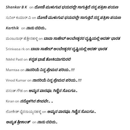
Shankar B K
ದೋಣಿ ಮುಳುಗುವ ಭಯದಲ್ಲೇ ಸಾಗುತ್ತಿದೆ ನನ್ನ ಪತ್ರಿಕಾ ಪಯಣ
on
ದೋಣಿ ಮುಳುಗುವ ಭಯದಲ್ಲೇ ಸಾಗುತ್ತಿದೆ ನನ್ನ ಪತ್ರಿಕಾ ಪಯಣ
ಸುನಿಲ್ ಕುಮಾರ್.ವಿ
on
Karthik
ನಾನು ಬಿದಿರು…
on
ಬಾಬಾ ಸಾಹೇಬ್ ಅಂಬೇಡ್ಕರರ ದೃಷ್ಟಿಯಲ್ಲಿ ಆದರ್ಶ ಭಾರತ
ಮಂಜುನಾಥ್ ಹೆತ್ತೇನಹಳ್ಳಿ
on
ಬಾಬಾ ಸಾಹೇಬ್ ಅಂಬೇಡ್ಕರರ ದೃಷ್ಟಿಯಲ್ಲಿ ಆದರ್ಶ ಭಾರತ
Srinivasa rk
on
ಕನ್ನಡ ಭಾಷೆ ಶೋಕಿಯಾಗದಿರಲಿ
Nikhil Patil
on
ನಾನರಿಯೆ ನಿನ್ನ ಪ್ರೇಮದ ಪರಿಯ…!!!
Mamtaa
on
ನಾನರಿಯೆ ನಿನ್ನ ಪ್ರೇಮದ ಪರಿಯ…!!!
Vinod Kumar
on
ಅಮ್ಮನ ವಾರವೂ, ಗಿಣ್ಣಿನ ಸೊಬಗೂ…
ವಸಂತ್ ಗೌಡ
on
ನನ್ನೊಳಗಿನ ಜೀವವೇ……
Kiran
on
ಅಮ್ಮನ ವಾರವೂ, ಗಿಣ್ಣಿನ ಸೊಬಗೂ…
ಲೋಕೇಶ್ ಭೈರನಾಯ್ಕನಹಳ್ಳಿ
on
ಅಮೃತ ಶ್ರೀಕಾಂತ್
ನಾನು ಬಿದಿರು…
on