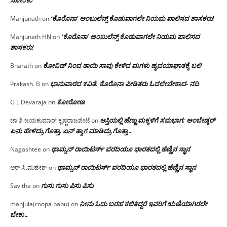
ಸೋಂಕು
‘ಕೊರೊನಾ’ ಅಂಬುಲೆನ್ಸ್ ಕೊಡುವಾಗಲೇ ನಿಯಮ ಪಾಲಿಸದ ಶಾಸಕರು!
Manjunath
on
‘ಕೊರೊನಾ’ ಅಂಬುಲೆನ್ಸ್ ಕೊಡುವಾಗಲೇ ನಿಯಮ ಪಾಲಿಸದ
Manjunath HN
on
ಶಾಸಕರು!
ಕೋವಿಡ್ ನಿಂದ ತಾಯಿ ಸಾವು ಕೇಳಿದ ಮಗಳು ಹೃದಯಾಘಾತಕ್ಕೆ ಬಲಿ
Bharath
on
ಭಾನುವಾರದ ಕವಿತೆ: ಕೊರೊನಾ ಪೀಡಿತರು ಓದಲೇಬೇಕಾದ- ನದಿ
Prakash. B
on
ಕೋರೋಣ
G L Devaraja
on
ಆಸ್ತಿಯಲ್ಲಿ ಹೆಣ್ಣು ಮಕ್ಕಳಿಗೆ ಸಮಭಾಗ; ಅಂಬೇಡ್ಕರ್
ಚಾ ಶಿ ಜಯಕುಮಾರ್ ಕೃಷ್ಣರಾಜಪೇಟೆ
on
ಏನು ಹೇಳಿದ್ರು ಗೊತ್ತಾ, ಏನ್ ತ್ಯಾಗ ಮಾಡಿದ್ರು ಗೊತ್ತಾ…
ಥಾಮ್ಸನ್ ರಾಯಿಟರ್ಸ್ ವರದಿಯೂ ಭಾರತದಲ್ಲಿ ಹೆಣ್ಣಿನ ಸ್ಥಾನ‌
Nagashtee
on
ಥಾಮ್ಸನ್ ರಾಯಿಟರ್ಸ್ ವರದಿಯೂ ಭಾರತದಲ್ಲಿ ಹೆಣ್ಣಿನ ಸ್ಥಾನ‌
ಆರ್.ಸಿ.ಮಹೇಶ್
on
ಗುಸು ಗುಸು ಪಿಸು ಪಿಸು
Savitha
on
ನೀನು ಓದು ಬರಹ ಕಲಿತಿದ್ದರೆ ಇವರಿಗೆ ಋಣಿಯಾಗಿರಲೇ
manjula(roopa babu)
on
ಬೇಕು…