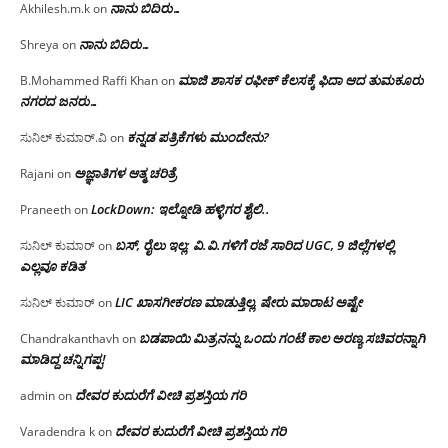
ನಾನು ಬಿದಿರು…
Akhilesh.m.k
on
ನಾನು ಬಿದಿರು…
Shreya
on
ಮಾಜಿ ಶಾಸಕ ರಫೀಕ್ ಕೆಲಸಕ್ಕೆ ಫಿದಾ ಆದ ತುಮಕೂರು
B.Mohammed Raffi Khan
on
ನಗರದ ಜನರು…
ಕನ್ನಡ ಪತ್ರಿಕೆಗಳು ಮುಂದೇನು?
ಸುನಿಲ್ ಕುಮಾರ್.ವಿ
on
ಅಜ್ಞಾತಿಗಳ ಆತ್ಮ ಚರಿತ್ರೆ
Rajani
on
LockDown: ಇಲ್ನೋಡಿ ಹಳ್ಳಿಗರ ಶೈಲಿ..
Praneeth
on
ಬಸ್, ರೈಲು ಇಲ್ಲ; ವಿ.ವಿ.ಗಳಿಗೆ ರಜೆ ಸಾರಿದ UGC, 9 ಜಿಲ್ಲೆಗಳಲ್ಲಿ
ಸುನಿಲ್ ಕುಮಾರ್
on
ಎಲ್ಲವೂ ಕಡಿತ
LIC ಖಾಸಗೀಕರಣ ಮಾಡುತ್ತಿಲ್ಲ, ಷೇರು ಮಾರಾಟ ಅಷ್ಟೇ
ಸುನಿಲ್ ಕುಮಾರ್
on
ಬಡಪಾಯಿ ಮಿತ್ರನನ್ನು ಒಂದು ಗಂಟೆ ಕಾಲ ಅರಣ್ಯ ಸಚಿವರನ್ನಾಗಿ
Chandrakanthavh
on
ಮಾಡಿದ್ದ ಚನ್ನಿಗಪ್ಪ!
ದೇವರ ಕುದುರೆಗೆ ವೀಚಿ ಪ್ರಶಸ್ತಿಯ ಗರಿ
admin
on
ದೇವರ ಕುದುರೆಗೆ ವೀಚಿ ಪ್ರಶಸ್ತಿಯ ಗರಿ
Varadendra k
on