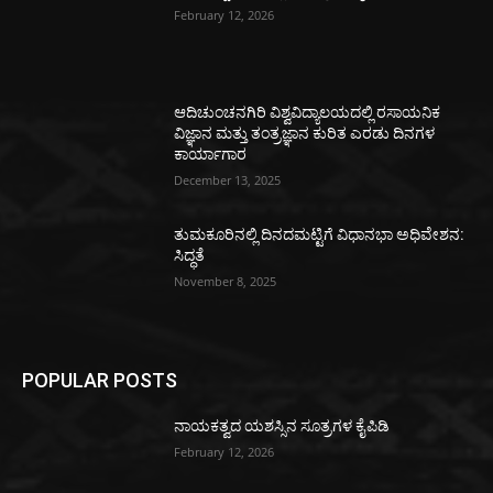
February 12, 2026
ಆದಿಚುಂಚನಗಿರಿ ವಿಶ್ವವಿದ್ಯಾಲಯದಲ್ಲಿ ರಸಾಯನಿಕ
ವಿಜ್ಞಾನ ಮತ್ತು ತಂತ್ರಜ್ಞಾನ ಕುರಿತ ಎರಡು ದಿನಗಳ
ಕಾರ್ಯಾಗಾರ
December 13, 2025
ತುಮಕೂರಿನಲ್ಲಿ ದಿನದಮಟ್ಟಿಗೆ ವಿಧಾನಭಾ ಅಧಿವೇಶನ:
ಸಿದ್ಧತೆ
November 8, 2025
POPULAR POSTS
ನಾಯಕತ್ವದ ಯಶಸ್ಸಿನ ಸೂತ್ರಗಳ ಕೈಪಿಡಿ
February 12, 2026