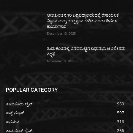
ಆದಿಚುಂಚನಗಿರಿ ವಿಶ್ವವಿದ್ಯಾಲಯದಲ್ಲಿ ರಸಾಯನಿಕ
ವಿಜ್ಞಾನ ಮತ್ತು ತಂತ್ರಜ್ಞಾನ ಕುರಿತ ಎರಡು ದಿನಗಳ
ಕಾರ್ಯಾಗಾರ
December 13, 2025
ತುಮಕೂರಿನಲ್ಲಿ ದಿನದಮಟ್ಟಿಗೆ ವಿಧಾನಭಾ ಅಧಿವೇಶನ:
ಸಿದ್ಧತೆ
November 8, 2025
POPULAR CATEGORY
ತುಮಕೂರು ಲೈವ್
960
ಜಸ್ಟ್ ನ್ಯೂಸ್
597
ಜನಮನ
316
ತುಮಕೂರ್ ಲೈವ್
266