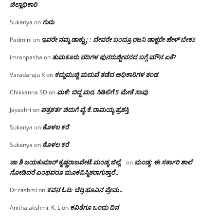
ಜಿಲ್ಲಾಧಿಕಾರಿ
ಗುರು
Sukanya
on
ಇವರೇ ನಮ್ಮ ಡಾಕ್ಟ್ರು; : ದೇವರೇ ಬಂದ್ರೂ ರಜನಿ ಡಾಕ್ಟರೇ ಹೇಳ್ ಬೇಕು!
Padmini
on
ತುಮಕೂರು ನದಿಗಳ ಪುನರುಜ್ಜೀವನದ ಬಗ್ಗೆ ಮೌನ ಏಕೆ?
imranpasha
on
ಕದ್ದುಮುಚ್ಚಿ ಮದುವೆ ತಡೆದ ಅಧಿಕಾರಿಗಳ ತಂಡ
Varadaraju K
on
ಮಳೆ: ಬಿದ್ದ ಮರ, ಸಿಡಿಲಿಗೆ 5 ಮೇಕೆ ಸಾವು
Chikkanna SD
on
ಪತ್ರಕರ್ತ ಚಿದುಗೆ ವೈ.ಕೆ.ರಾಮಯ್ಯ ಪ್ರಶಸ್ತಿ
Jayashri
on
ಕೊಳಲ ಕರೆ
Sukanya
on
ಕೊಳಲ ಕರೆ
Sukanya
on
ಚಾ ಶಿ ಜಯಕುಮಾರ್ ಕೃಷ್ಣರಾಜಪೇಟೆ.ಮಂಡ್ಯ ಜಿಲ್ಲೆ.
ಮಂಡ್ಯ: ಈ ಸರ್ಕಾರಿ ಶಾಲೆ
on
ನೋಡಿದರೆ ಎಂಥವರೂ ಮೂಕವಿಸ್ಮಿತರಾಗುತ್ತಾರೆ…
ಕವನ ಓದಿ: ಚೆರ್ರಿ ಹೂವಿನ ಪ್ರೇಮ…
Dr rashmi
on
ಕವಿತೆಗೂ ಒಂದು ದಿನ
Anithalakshmi. K. L
on