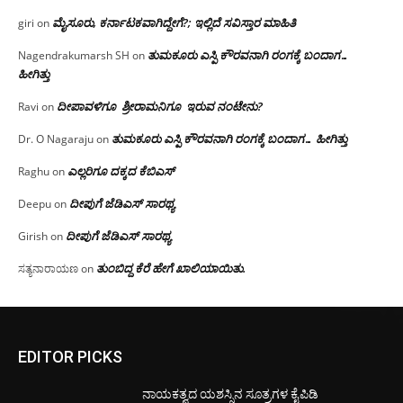
ಮೈಸೂರು, ಕರ್ನಾಟಕವಾಗಿದ್ದೇಗೆ?; ಇಲ್ಲಿದೆ ಸವಿಸ್ತಾರ ಮಾಹಿತಿ
giri
on
ತುಮಕೂರು ಎಸ್ಪಿ ಕೌರವನಾಗಿ ರಂಗಕ್ಕೆ ಬಂದಾಗ…
Nagendrakumarsh SH
on
ಹೀಗಿತ್ತು
ದೀಪಾವಳಿಗೂ ಶ್ರೀರಾಮನಿಗೂ ಇರುವ ನಂಟೇನು?
Ravi
on
ತುಮಕೂರು ಎಸ್ಪಿ ಕೌರವನಾಗಿ ರಂಗಕ್ಕೆ ಬಂದಾಗ… ಹೀಗಿತ್ತು
Dr. O Nagaraju
on
ಎಲ್ಲರಿಗೂ ದಕ್ಕದ ಕೆಬಿಎಸ್
Raghu
on
ದೀಪುಗೆ ಜೆಡಿಎಸ್ ಸಾರಥ್ಯ
Deepu
on
ದೀಪುಗೆ ಜೆಡಿಎಸ್ ಸಾರಥ್ಯ
Girish
on
ತುಂಬಿದ್ದ ಕೆರೆ ಹೇಗೆ ಖಾಲಿಯಾಯಿತು.
ಸತ್ಯನಾರಾಯಣ
on
EDITOR PICKS
ನಾಯಕತ್ವದ ಯಶಸ್ಸಿನ ಸೂತ್ರಗಳ ಕೈಪಿಡಿ