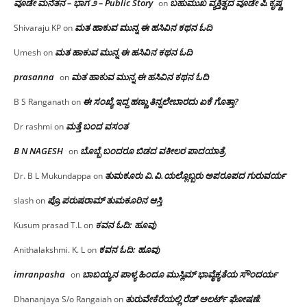
ವೂಡೇ ಮನೆತನ – ಭಾಗ ೨ – Public Story
ಬಹುಮುಖ ವ್ಯಕ್ತಿತ್ವದ ವೂಡೇ ಪಿ.ಕೃಷ್ಣ
on
ಮತ ಹಾಕುವ ಮುನ್ನ ಈ ಹಸಿವಿನ ಕಥನ ಓದಿ
Shivaraju KP
on
ಮತ ಹಾಕುವ ಮುನ್ನ ಈ ಹಸಿವಿನ ಕಥನ ಓದಿ
Umesh
on
prasanna
ಮತ ಹಾಕುವ ಮುನ್ನ ಈ ಹಸಿವಿನ ಕಥನ ಓದಿ
on
ಈ ಸಂಖ್ಯೆ ಇದ್ದ ಹಣ್ಣು ತಿನ್ನಲೇಬಾರದು ಏಕೆ ಗೊತ್ತಾ?
B S Ranganath
on
ಮತ್ತೆ ಬಂದ ವಸಂತ
Dr rashmi
on
B N NAGESH
ಬೊಬ್ಬೆ ಬಂದರೂ ಬಿಡದ ವಕೀಲರ ಪಾದಯಾತ್ರೆ
on
ತುಮಕೂರು‌ ವಿ.ವಿ.ಯಲ್ಲೊಬ್ಬರು ಅಪರೂಪದ ಗುರುವರ್ಯ
Dr. B L Mukundappa
on
ಪ್ರೊ.ಪರುಷರಾಮ್ ತುಮಕೂರಿನ ಆಸ್ತಿ
slash
on
ಕವನ ಓದಿ: ಹೂವು
Kusum prasad T.L
on
ಕವನ ಓದಿ: ಹೂವು
Anithalakshmi. K. L
on
imranpasha
ಬಾಬಯ್ಯನ ಪಾಳ್ಯ ಹಿಂದೂ ಮುಸ್ಲಿಮ್ ಭಾವೈಕ್ಯತೆಯ ಸೌಂದರ್ಯ
on
ತುರುವೇಕೆರೆಯಲ್ಲಿ ರೆಡ್ ಅಲರ್ಟ್ ಘೋಷಣೆ:
Dhananjaya S/o Rangaiah
on