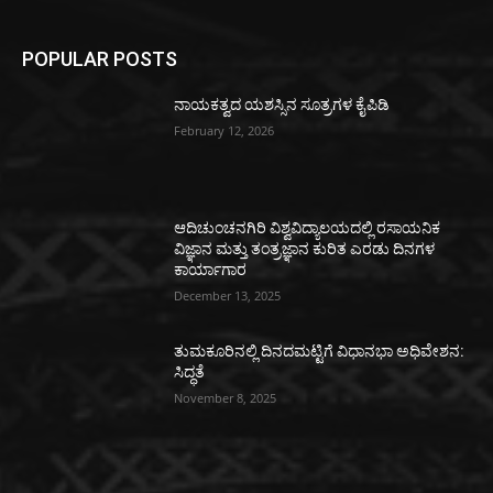
POPULAR POSTS
ನಾಯಕತ್ವದ ಯಶಸ್ಸಿನ ಸೂತ್ರಗಳ ಕೈಪಿಡಿ
February 12, 2026
ಆದಿಚುಂಚನಗಿರಿ ವಿಶ್ವವಿದ್ಯಾಲಯದಲ್ಲಿ ರಸಾಯನಿಕ
ವಿಜ್ಞಾನ ಮತ್ತು ತಂತ್ರಜ್ಞಾನ ಕುರಿತ ಎರಡು ದಿನಗಳ
ಕಾರ್ಯಾಗಾರ
December 13, 2025
ತುಮಕೂರಿನಲ್ಲಿ ದಿನದಮಟ್ಟಿಗೆ ವಿಧಾನಭಾ ಅಧಿವೇಶನ:
ಸಿದ್ಧತೆ
November 8, 2025