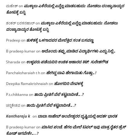
ಮುಕ್ಕಾಲು ಎಕೆರೆಯಲ್ಲಿ ಏನ್ನೆಲ್ಲ‌ ಮಾಡಬಹುದು: ನೋಡಲು ದಂಜ್ಯಾನಾಯ್ಕರ
ಮಹೇಶ್
on
ತೋಟಕ್ಕೆ ಬನ್ನಿ
ಮುಕ್ಕಾಲು ಎಕೆರೆಯಲ್ಲಿ ಏನ್ನೆಲ್ಲ‌ ಮಾಡಬಹುದು: ನೋಡಲು
ಶಂಕರ್ ಬರಕನಹಾಲ್
on
ದಂಜ್ಯಾನಾಯ್ಕರ ತೋಟಕ್ಕೆ ಬನ್ನಿ
ತುಳಿತಕ್ಕೆ ಒಳಗಾದವರ ಮೇಲೆತ್ತಿದ ಸಂತ ಬಸವಣ್ಣ
Pradeep
on
ಅದೊಂದು ತಪ್ಪು ಮಾಡಿದ ವಿದ್ಯಾರ್ಥಿಗಳು ಎದ್ದು ನಿಲ್ಲಿ…
B pradeep kumar
on
ಉಳ್ಳವರು ಪಡೆಯದಿರಿ ಉಚಿತ ಆಹಾರದ ಕಿಟ್: ಸುರೇಶಗೌಡ
Sharada
on
ಹೇಗಿದ್ದ ಬಾವಿ ಹೇಗಾಯಿತು ಗೊತ್ತಾ…!
Panchaksharaiah t h
on
ಹೋಗದಿರಿ ದೇವಳಕ್ಕೆ
Deepika Ramakrishnaiah
on
ತಾಯಿ ಪ್ರೀತಿಗೆ ಬೆಲೆ ಕಟ್ಟಲಾದೀತೆ….?
P.t.chikkanna
on
ತಾಯಿ ಪ್ರೀತಿಗೆ ಬೆಲೆ ಕಟ್ಟಲಾದೀತೆ….?
ಚನ್ನಕೇಶವ
on
Kantharaju k
ಬಾಬಾ ಸಾಹೇಬ್ ಅಂಬೇಡ್ಕರರ ದೃಷ್ಟಿಯಲ್ಲಿ ಆದರ್ಶ ಭಾರತ
on
ಮಾಸಿದ ಪಂಚೆ, ಹೆಗಲ ಮೇಲೆ ಟವಲ್‌ ಇವು ಮಾತ್ರ ರೈತರ ಡ್ರೆಸ್‌
B pradeep kumar
on
ಕೋಡ್ ಆಗಬೇಕೇ…..?‌