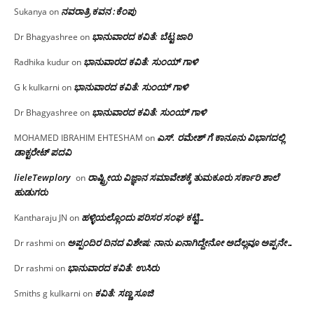
ನವರಾತ್ರಿ ಕವನ :ಕೆಂಪು
Sukanya
on
ಭಾನುವಾರದ ಕವಿತೆ: ಬೆಟ್ಟ ಜಾರಿ
Dr Bhagyashree
on
ಭಾನುವಾರದ ಕವಿತೆ: ಸುಂಯ್ ಗಾಳಿ
Radhika kudur
on
ಭಾನುವಾರದ ಕವಿತೆ: ಸುಂಯ್ ಗಾಳಿ
G k kulkarni
on
ಭಾನುವಾರದ ಕವಿತೆ: ಸುಂಯ್ ಗಾಳಿ
Dr Bhagyashree
on
ಎಸ್. ರಮೇಶ್ ಗೆ ಕಾನೂನು ವಿಭಾಗದಲ್ಲಿ
MOHAMED IBRAHIM EHTESHAM
on
ಡಾಕ್ಟರೇಟ್ ಪದವಿ
lieleTewplory
ರಾಷ್ಟ್ರೀಯ ವಿಜ್ಞಾನ ಸಮಾವೇಶಕ್ಕೆ‌ ತುಮಕೂರು ಸರ್ಕಾರಿ ಶಾಲೆ
on
ಹುಡುಗರು
ಹಳ್ಳಿಯಲ್ಲೊಂದು ಪರಿಸರ ಸಂಘ ಕಟ್ಟಿ…
Kantharaju JN
on
ಅಪ್ಪಂದಿರ ದಿನದ ವಿಶೇಷ: ನಾನು ಏನಾಗಿದ್ದೇನೋ‌ ಅದೆಲ್ಲವೂ ಅಪ್ಪನೇ…
Dr rashmi
on
ಭಾನುವಾರದ ಕವಿತೆ: ಉಸಿರು
Dr rashmi
on
ಕವಿತೆ: ಸಣ್ಣ ಸೂಜಿ
Smiths g kulkarni
on