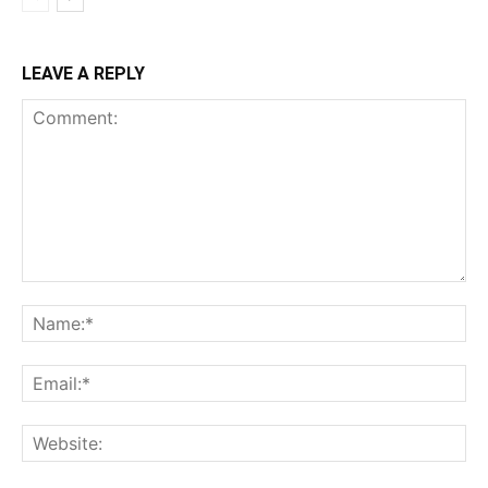
LEAVE A REPLY
Comment:
Na
Ema
Web