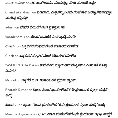
LIC ಖಾಸಗೀಕರಣ ಮಾಡುತ್ತಿಲ್ಲ, ಷೇರು ಮಾರಾಟ ಅಷ್ಟೇ
ಸುನಿಲ್ ಕುಮಾರ್
on
ಬಡಪಾಯಿ ಮಿತ್ರನನ್ನು ಒಂದು ಗಂಟೆ ಕಾಲ ಅರಣ್ಯ ಸಚಿವರನ್ನಾಗಿ
Chandrakanthavh
on
ಮಾಡಿದ್ದ ಚನ್ನಿಗಪ್ಪ!
ದೇವರ ಕುದುರೆಗೆ ವೀಚಿ ಪ್ರಶಸ್ತಿಯ ಗರಿ
admin
on
ದೇವರ ಕುದುರೆಗೆ ವೀಚಿ ಪ್ರಶಸ್ತಿಯ ಗರಿ
Varadendra k
on
Girish
ಒಕ್ಕಲಿಗರ ಸಂಘದ ಮೇಲೆ ಕಿಡಿಕಾರಿದ ರವಿಗೌಡ
on
ಒಕ್ಕಲಿಗರ ಸಂಘದ ಮೇಲೆ ಕಿಡಿಕಾರಿದ ರವಿಗೌಡ
Girish
on
ತುಮಕೂರು ಸ್ಕೂಲ್ ಆಫ್ ಮ್ಯೂಸಿಕ್ ಹಿಂದಿನ ಕತೆ ಗೊತ್ತಾ
YASMEEN JAHA D A
on
ನಿಮಗೆ ?
ಬಳ್ಳಗೆರೆ ಬಿ.ಜಿ. ಗೀತಾಂಜಲಿಗೆ ಪ್ರಥಮ ರ‌್ಯಾಂಕ್
Mrudul
on
Kpsc: ಸಿರಾದ ಭೂತೇಗೌಡಗೆ 6ನೇ ಶ್ರೇಯಾಂಕ: Dysp ಹುದ್ದೆಗೆ
Bharath Kumar
on
ಆಯ್ಕೆ
Madhu
Kpsc: ಸಿರಾದ ಭೂತೇಗೌಡಗೆ 6ನೇ ಶ್ರೇಯಾಂಕ: Dysp ಹುದ್ದೆಗೆ ಆಯ್ಕೆ
on
Kpsc: ಸಿರಾದ ಭೂತೇಗೌಡಗೆ 6ನೇ ಶ್ರೇಯಾಂಕ: Dysp ಹುದ್ದೆಗೆ
Manjula dh gowda
on