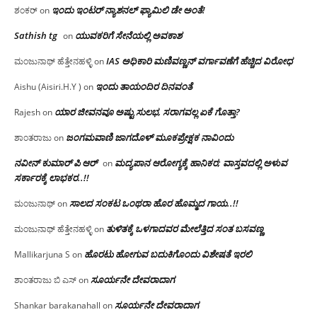
ಇಂದು ಇಂಟರ್ ನ್ಯಾಶನಲ್ ಫ್ಯಾಮಿಲಿ ಡೇ ಅಂತೆ!
ಶಂಕರ್
on
Sathish tg
ಯುವಕರಿಗೆ ಸೇನೆಯಲ್ಲಿ ಅವಕಾಶ
on
IAS ಅಧಿಕಾರಿ ಮಣಿವಣ್ಣನ್ ವರ್ಗಾವಣೆಗೆ ಹೆಚ್ಚಿದ‌ ವಿರೋಧ
ಮಂಜುನಾಥ್ ಹೆತ್ತೇನಹಳ್ಳಿ
on
ಇಂದು ತಾಯಂದಿರ ದಿನವಂತೆ
Aishu (Aisiri.H.Y )
on
ಯಾರ ಜೀವನವೂ ಅಷ್ಟು ಸುಲಭ, ಸರಾಗವಲ್ಲ ಏಕೆ ಗೊತ್ತಾ?
Rajesh
on
ಜಂಗಮವಾಣಿ ಜಾಗದೊಳ್ ಮೂಕಪ್ರೇಕ್ಷಕ ನಾವಿಂದು
ಶಾಂತರಾಜು
on
ನವೀನ್ ಕುಮಾರ್ ಪಿ ಆರ್
ಮದ್ಯಪಾನ ಆರೋಗ್ಯಕ್ಕೆ ಹಾನಿಕರ; ವಾಸ್ತವದಲ್ಲಿ ಅಳುವ
on
ಸರ್ಕಾರಕ್ಕೆ ಲಾಭಕರ..!!
ಸಾಲದ ಸಂಕಟ ಒಂಥರಾ ಹೊರ ಹೊಮ್ಮದ ಗಾಯ..!!
ಮಂಜುನಾಥ್
on
ತುಳಿತಕ್ಕೆ ಒಳಗಾದವರ ಮೇಲೆತ್ತಿದ ಸಂತ ಬಸವಣ್ಣ
ಮಂಜುನಾಥ್ ಹೆತ್ತೇನಹಳ್ಳಿ
on
ಹೊರಟು ಹೋಗುವ ಬದುಕಿಗೊಂದು ವಿಶೇಷತೆ ಇರಲಿ
Mallikarjuna S
on
ಸೂರ್ಯನೇ ದೇವರಾದಾಗ
ಶಾಂತರಾಜು ಬಿ ಎಸ್
on
ಸೂರ್ಯನೇ ದೇವರಾದಾಗ
Shankar barakanahall
on