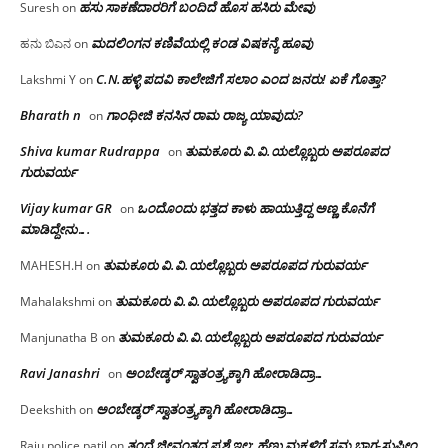
ಹಸು ಸಾಕಣೆದಾರರಿಗೆ ಬಂದಿದೆ ಹೊಸ ಹಸಿರು ಮೇವು
Suresh
on
ಮದಲಿಂಗನ ಕಣಿವೆಯಲ್ಲಿ ಕಂಡ ವಿಷಕನ್ಯೆ ಹೂವು
ಹನು ಬಿಎನ
on
C.N.ಹಳ್ಳಿ ಪದವಿ ಕಾಲೇಜಿಗೆ ಸಲಾಂ‌ ಎಂದ ಜನರು! ಏಕೆ ಗೊತ್ತಾ?
Lakshmi Y
on
Bharath n
ಗಾಂಧೀಜಿ ಕನಸಿನ ರಾಮ ರಾಜ್ಯ ಯಾವುದು?
on
Shiva kumar Rudrappa
ತುಮಕೂರು‌ ವಿ.ವಿ.ಯಲ್ಲೊಬ್ಬರು ಅಪರೂಪದ
on
ಗುರುವರ್ಯ
Vijay kumar GR
ಒಂದೊಂದು ಭತ್ತದ ಕಾಳು ಹಾಯುತ್ತಿದ್ದ ಅಣ್ಣ ಕೊನೆಗೆ
on
ಮಾಡಿದ್ದೇನು….
ತುಮಕೂರು‌ ವಿ.ವಿ.ಯಲ್ಲೊಬ್ಬರು ಅಪರೂಪದ ಗುರುವರ್ಯ
MAHESH.H
on
ತುಮಕೂರು‌ ವಿ.ವಿ.ಯಲ್ಲೊಬ್ಬರು ಅಪರೂಪದ ಗುರುವರ್ಯ
Mahalakshmi
on
ತುಮಕೂರು‌ ವಿ.ವಿ.ಯಲ್ಲೊಬ್ಬರು ಅಪರೂಪದ ಗುರುವರ್ಯ
Manjunatha B
on
Ravi Janashri
ಅಂಬೇಡ್ಕರ್ ಸ್ವಾತಂತ್ರ್ಯಕ್ಕಾಗಿ ಹೋರಾಡಿದ್ರಾ…
on
ಅಂಬೇಡ್ಕರ್ ಸ್ವಾತಂತ್ರ್ಯಕ್ಕಾಗಿ ಹೋರಾಡಿದ್ರಾ…
Deekshith
on
ತಂದೆ ಜೀವಂತದ ಪ್ರಶ್ನೆ ಇಲ್ಲ: ಹೆಣ್ಣು ಮಕ್ಕಳಿಗೆ ಸಮ ಭಾಗ-ಸುಪ್ರೀಂ
Raju police patil
on