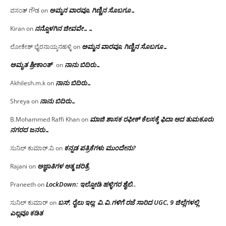
ಅಮ್ಮನ ವಾರವೂ, ಗಿಣ್ಣಿನ ಸೊಬಗೂ…
ವಸಂತ್ ಗೌಡ
on
ನನ್ನೊಳಗಿನ ಜೀವವೇ……
Kiran
on
ಅಮ್ಮನ ವಾರವೂ, ಗಿಣ್ಣಿನ ಸೊಬಗೂ…
ಲೋಕೇಶ್ ಭೈರನಾಯ್ಕನಹಳ್ಳಿ
on
ಅಮೃತ ಶ್ರೀಕಾಂತ್
ನಾನು ಬಿದಿರು…
on
ನಾನು ಬಿದಿರು…
Akhilesh.m.k
on
ನಾನು ಬಿದಿರು…
Shreya
on
ಮಾಜಿ ಶಾಸಕ ರಫೀಕ್ ಕೆಲಸಕ್ಕೆ ಫಿದಾ ಆದ ತುಮಕೂರು
B.Mohammed Raffi Khan
on
ನಗರದ ಜನರು…
ಕನ್ನಡ ಪತ್ರಿಕೆಗಳು ಮುಂದೇನು?
ಸುನಿಲ್ ಕುಮಾರ್.ವಿ
on
ಅಜ್ಞಾತಿಗಳ ಆತ್ಮ ಚರಿತ್ರೆ
Rajani
on
LockDown: ಇಲ್ನೋಡಿ ಹಳ್ಳಿಗರ ಶೈಲಿ..
Praneeth
on
ಬಸ್, ರೈಲು ಇಲ್ಲ; ವಿ.ವಿ.ಗಳಿಗೆ ರಜೆ ಸಾರಿದ UGC, 9 ಜಿಲ್ಲೆಗಳಲ್ಲಿ
ಸುನಿಲ್ ಕುಮಾರ್
on
ಎಲ್ಲವೂ ಕಡಿತ