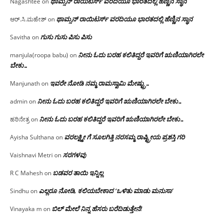
ಥಾಮ್ಸನ್ ರಾಯಿಟರ್ಸ್ ವರದಿಯೂ ಭಾರತದಲ್ಲಿ ಹೆಣ್ಣಿನ ಸ್ಥಾನ‌
Nagashtee
on
ಥಾಮ್ಸನ್ ರಾಯಿಟರ್ಸ್ ವರದಿಯೂ ಭಾರತದಲ್ಲಿ ಹೆಣ್ಣಿನ ಸ್ಥಾನ‌
ಆರ್.ಸಿ.ಮಹೇಶ್
on
ಗುಸು ಗುಸು ಪಿಸು ಪಿಸು
Savitha
on
ನೀನು ಓದು ಬರಹ ಕಲಿತಿದ್ದರೆ ಇವರಿಗೆ ಋಣಿಯಾಗಿರಲೇ
manjula(roopa babu)
on
ಬೇಕು…
ಇವರೇ‌ ನೋಡಿ‌ ನಮ್ಮ‌ ರಾಮಸ್ವಾಮಿ ಮೇಷ್ಟ್ರು…
Manjunath
on
ನೀನು ಓದು ಬರಹ ಕಲಿತಿದ್ದರೆ ಇವರಿಗೆ ಋಣಿಯಾಗಿರಲೇ ಬೇಕು…
admin
on
ನೀನು ಓದು ಬರಹ ಕಲಿತಿದ್ದರೆ ಇವರಿಗೆ ಋಣಿಯಾಗಿರಲೇ ಬೇಕು…
ಹರಿನೇತ್ರ
on
ವರಲಕ್ಷ್ಮೀ ಗೆ ಸೂಲಗಿತ್ತಿ ನರಸಮ್ಮ‌ ರಾಷ್ಟ್ರೀಯ ಪ್ರಶಸ್ತಿ ಗರಿ
Ayisha Sulthana
on
ಸರಗಳವು
Vaishnavi Metri
on
ಬಡವರ ತಾಯಿ ಇನ್ನಿಲ್ಲ
R C Mahesh
on
ಎಲ್ಲರೂ ನೋಡಿ, ಕಲಿಯಬೇಕಾದ ‘ಒಳಿತು ಮಾಡು ಮನುಸಾ’
Sindhu
on
ಬಿಲ್ ಮೇಲೆ ನಿನ್ನ ಹೆಸರು ಬರೆದಿಡುತ್ತೇನೆ!
Vinayaka m
on