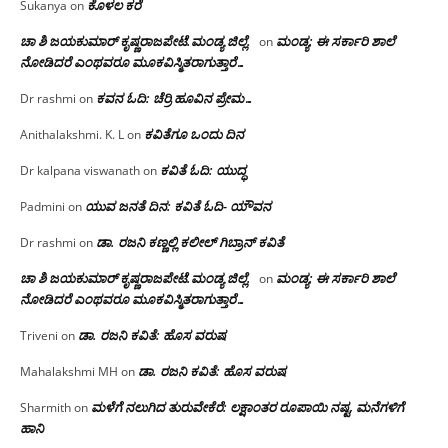
ಕೊಳಲ ಕರೆ
Sukanya
on
ಚಾ ಶಿ ಜಯಕುಮಾರ್ ಕೃಷ್ಣರಾಜಪೇಟೆ.ಮಂಡ್ಯ ಜಿಲ್ಲೆ.
ಮಂಡ್ಯ: ಈ ಸರ್ಕಾರಿ ಶಾಲೆ
on
ನೋಡಿದರೆ ಎಂಥವರೂ ಮೂಕವಿಸ್ಮಿತರಾಗುತ್ತಾರೆ…
ಕವನ ಓದಿ: ಚೆರ್ರಿ ಹೂವಿನ ಪ್ರೇಮ…
Dr rashmi
on
ಕವಿತೆಗೂ ಒಂದು ದಿನ
Anithalakshmi. K. L
on
ಕವಿತೆ ಓದಿ: ಯುದ್ಧ
Dr kalpana viswanath
on
ಯುವ ಜನತೆ ದಿನ: ಕವಿತೆ ಓದಿ- ಯೌವನ
Padmini
on
ಡಾ. ರಜನಿ‌ ಕಣ್ಣಲ್ಲಿ ಕಲೀಲ್ ಗಿಬ್ರಾನ್ ಕವಿತೆ
Dr rashmi
on
ಚಾ ಶಿ ಜಯಕುಮಾರ್ ಕೃಷ್ಣರಾಜಪೇಟೆ.ಮಂಡ್ಯ ಜಿಲ್ಲೆ.
ಮಂಡ್ಯ: ಈ ಸರ್ಕಾರಿ ಶಾಲೆ
on
ನೋಡಿದರೆ ಎಂಥವರೂ ಮೂಕವಿಸ್ಮಿತರಾಗುತ್ತಾರೆ…
ಡಾ. ರಜನಿ ಕವಿತೆ: ಹೊಸ ವರುಷ
Triveni
on
ಡಾ. ರಜನಿ ಕವಿತೆ: ಹೊಸ ವರುಷ
Mahalakshmi MH
on
ಮಳೆಗೆ ನಲುಗಿದ ತುರುವೇಕೆರೆ: ಲಕ್ಷಾಂತರ ರೂಪಾಯಿ ನಷ್ಟ, ಮನೆಗಳಿಗೆ
Sharmith
on
ಹಾನಿ