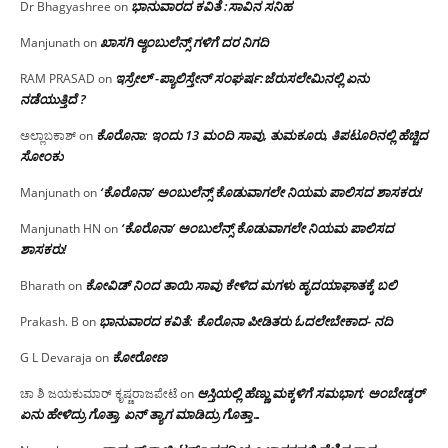
ಭಾನುವಾರದ ಕವಿತೆ :ಸಾವಿನ ಸನಿಹ
Dr Bhagyashree
on
ಖಾಸಗಿ ಆ್ಯಂಬುಲೆನ್ಸ್ ಗಳಿಗೆ ದರ ನಿಗದಿ
Manjunath
on
ಇಸ್ರೇಲ್ -ಪ್ಯಾಲಿಸ್ತೇನ್ ಸಂಘರ್ಷ:ಜೆರುಸಲೇಮಿನಲ್ಲಿ ಏನು
RAM PRASAD
on
ನಡೆಯುತ್ತಿದೆ ?
ಕೊರೊನಾ: ಇಂದು 13 ಮಂದಿ ಸಾವು, ತುಮಕೂರು, ತಿಪಟೂರಿನಲ್ಲಿ ಹೆಚ್ಚಿದ
ಅಲ್ಲಾಬಕಾಶ್
on
ಸೋಂಕು
‘ಕೊರೊನಾ’ ಅಂಬುಲೆನ್ಸ್ ಕೊಡುವಾಗಲೇ ನಿಯಮ ಪಾಲಿಸದ ಶಾಸಕರು!
Manjunath
on
‘ಕೊರೊನಾ’ ಅಂಬುಲೆನ್ಸ್ ಕೊಡುವಾಗಲೇ ನಿಯಮ ಪಾಲಿಸದ
Manjunath HN
on
ಶಾಸಕರು!
ಕೋವಿಡ್ ನಿಂದ ತಾಯಿ ಸಾವು ಕೇಳಿದ ಮಗಳು ಹೃದಯಾಘಾತಕ್ಕೆ ಬಲಿ
Bharath
on
ಭಾನುವಾರದ ಕವಿತೆ: ಕೊರೊನಾ ಪೀಡಿತರು ಓದಲೇಬೇಕಾದ- ನದಿ
Prakash. B
on
ಕೋರೋಣ
G L Devaraja
on
ಆಸ್ತಿಯಲ್ಲಿ ಹೆಣ್ಣು ಮಕ್ಕಳಿಗೆ ಸಮಭಾಗ; ಅಂಬೇಡ್ಕರ್
ಚಾ ಶಿ ಜಯಕುಮಾರ್ ಕೃಷ್ಣರಾಜಪೇಟೆ
on
ಏನು ಹೇಳಿದ್ರು ಗೊತ್ತಾ, ಏನ್ ತ್ಯಾಗ ಮಾಡಿದ್ರು ಗೊತ್ತಾ…