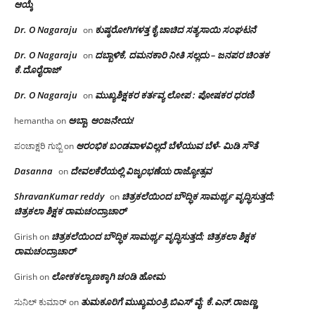
ಆಯ್ಕೆ
Dr. O Nagaraju
ಕುಷ್ಠರೋಗಿಗಳತ್ತ ಕೈ ಚಾಚಿದ ಸತ್ಯಸಾಯಿ ಸಂಘಟನೆ
on
Dr. O Nagaraju
ದಬ್ಬಾಳಿಕೆ, ದಮನಕಾರಿ ನೀತಿ ಸಲ್ಲದು – ಜನಪರ ಚಿಂತಕ
on
ಕೆ.ದೊರೈರಾಜ್
Dr. O Nagaraju
ಮುಖ್ಯಶಿಕ್ಷಕರ ಕರ್ತವ್ಯ ಲೋಪ : ಪೋಷಕರ ಧರಣಿ
on
ಅಬ್ಬಾ, ಆಂಜನೇಯ!
hemantha
on
ಆರಂಭಿಕ ಬಂಡವಾಳವಿಲ್ಲದೆ ಬೆಳೆಯುವ ಬೆಳೆ- ಮಿಡಿ ಸೌತೆ
ಪಂಚಾಕ್ಷರಿ ಗುಬ್ಬಿ
on
Dasanna
ದೇವಲಕೆರೆಯಲ್ಲಿ ವಿಜೃಂಭಣೆಯ ರಾಜ್ಯೋತ್ಸವ
on
ShravanKumar reddy
ಚಿತ್ರಕಲೆಯಿಂದ ಬೌದ್ಧಿಕ ಸಾಮರ್ಥ್ಯ ವೃದ್ಧಿಸುತ್ತದೆ;
on
ಚಿತ್ರಕಲಾ ಶಿಕ್ಷಕ ರಾಮಚಂದ್ರಾಚಾರ್
ಚಿತ್ರಕಲೆಯಿಂದ ಬೌದ್ಧಿಕ ಸಾಮರ್ಥ್ಯ ವೃದ್ಧಿಸುತ್ತದೆ; ಚಿತ್ರಕಲಾ ಶಿಕ್ಷಕ
Girish
on
ರಾಮಚಂದ್ರಾಚಾರ್
ಲೋಕಕಲ್ಯಾಣಕ್ಕಾಗಿ ಚಂಡಿ ಹೋಮ
Girish
on
ತುಮಕೂರಿಗೆ ಮುಖ್ಯಮಂತ್ರಿ ಬಿಎಸ್ ವೈ: ಕೆ.ಎನ್.ರಾಜಣ್ಣ
ಸುನಿಲ್ ಕುಮಾರ್
on