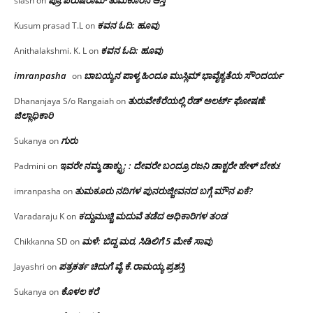
ಪ್ರೊ.ಪರುಷರಾಮ್ ತುಮಕೂರಿನ ಆಸ್ತಿ
slash
on
ಕವನ ಓದಿ: ಹೂವು
Kusum prasad T.L
on
ಕವನ ಓದಿ: ಹೂವು
Anithalakshmi. K. L
on
imranpasha
ಬಾಬಯ್ಯನ ಪಾಳ್ಯ ಹಿಂದೂ ಮುಸ್ಲಿಮ್ ಭಾವೈಕ್ಯತೆಯ ಸೌಂದರ್ಯ
on
ತುರುವೇಕೆರೆಯಲ್ಲಿ ರೆಡ್ ಅಲರ್ಟ್ ಘೋಷಣೆ:
Dhananjaya S/o Rangaiah
on
ಜಿಲ್ಲಾಧಿಕಾರಿ
ಗುರು
Sukanya
on
ಇವರೇ ನಮ್ಮ ಡಾಕ್ಟ್ರು; : ದೇವರೇ ಬಂದ್ರೂ ರಜನಿ ಡಾಕ್ಟರೇ ಹೇಳ್ ಬೇಕು!
Padmini
on
ತುಮಕೂರು ನದಿಗಳ ಪುನರುಜ್ಜೀವನದ ಬಗ್ಗೆ ಮೌನ ಏಕೆ?
imranpasha
on
ಕದ್ದುಮುಚ್ಚಿ ಮದುವೆ ತಡೆದ ಅಧಿಕಾರಿಗಳ ತಂಡ
Varadaraju K
on
ಮಳೆ: ಬಿದ್ದ ಮರ, ಸಿಡಿಲಿಗೆ 5 ಮೇಕೆ ಸಾವು
Chikkanna SD
on
ಪತ್ರಕರ್ತ ಚಿದುಗೆ ವೈ.ಕೆ.ರಾಮಯ್ಯ ಪ್ರಶಸ್ತಿ
Jayashri
on
ಕೊಳಲ ಕರೆ
Sukanya
on