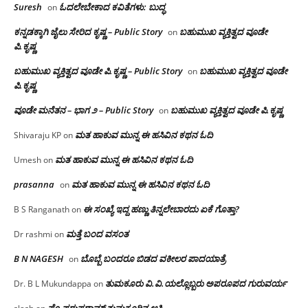
Suresh
ಓದಲೇಬೇಕಾದ‌ ಕವಿತೆಗಳು: ಬುದ್ಧ
on
ಕನ್ನಡಕ್ಕಾಗಿ ಜೈಲು ಸೇರಿದ ಕೃಷ್ಣ – Public Story
ಬಹುಮುಖ ವ್ಯಕ್ತಿತ್ವದ ವೂಡೇ
on
ಪಿ.ಕೃಷ್ಣ
ಬಹುಮುಖ ವ್ಯಕ್ತಿತ್ವದ ವೂಡೇ ಪಿ.ಕೃಷ್ಣ – Public Story
ಬಹುಮುಖ ವ್ಯಕ್ತಿತ್ವದ ವೂಡೇ
on
ಪಿ.ಕೃಷ್ಣ
ವೂಡೇ ಮನೆತನ – ಭಾಗ ೨ – Public Story
ಬಹುಮುಖ ವ್ಯಕ್ತಿತ್ವದ ವೂಡೇ ಪಿ.ಕೃಷ್ಣ
on
ಮತ ಹಾಕುವ ಮುನ್ನ ಈ ಹಸಿವಿನ ಕಥನ ಓದಿ
Shivaraju KP
on
ಮತ ಹಾಕುವ ಮುನ್ನ ಈ ಹಸಿವಿನ ಕಥನ ಓದಿ
Umesh
on
prasanna
ಮತ ಹಾಕುವ ಮುನ್ನ ಈ ಹಸಿವಿನ ಕಥನ ಓದಿ
on
ಈ ಸಂಖ್ಯೆ ಇದ್ದ ಹಣ್ಣು ತಿನ್ನಲೇಬಾರದು ಏಕೆ ಗೊತ್ತಾ?
B S Ranganath
on
ಮತ್ತೆ ಬಂದ ವಸಂತ
Dr rashmi
on
B N NAGESH
ಬೊಬ್ಬೆ ಬಂದರೂ ಬಿಡದ ವಕೀಲರ ಪಾದಯಾತ್ರೆ
on
ತುಮಕೂರು‌ ವಿ.ವಿ.ಯಲ್ಲೊಬ್ಬರು ಅಪರೂಪದ ಗುರುವರ್ಯ
Dr. B L Mukundappa
on