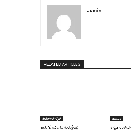
admin
RELATED ARTICLES
ತುಮಕೂರು ಲೈವ್
ಜನಮನ
ಇದು ‘ಪೊಲೀಸರ ಕುರುಕ್ಷೇತ್ರ’:
ಕನ್ನಡ ಉಳಿಯ 