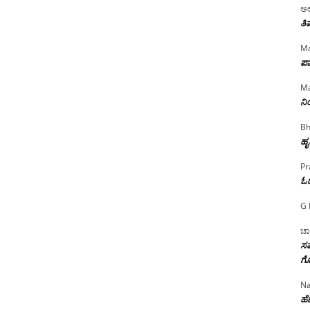
ಅಲ
ತಿ
Ma
ಪಾ
Ma
ನ
Bh
ಹೃ
Pr
ಓ
G 
ಚಾ
ಸಮ
ಗೊ
Na
ಹೆಣ