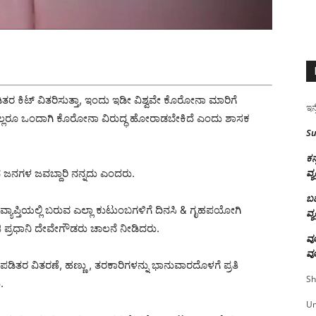
ತರ ಕಿಟ್ ವಿತರಿಸುತ್ತಾ, ಇಂದು ಇಡೀ ವಿಶ್ವವೇ ಕೊರೋನಾ ಮಾರಿಗೆ
ಇನ್
ರೆತು ಎಲ್ಲರೂ ಒಂದಾಗಿ ಕೊರೋನಾ ವಿರುದ್ಧ ಹೋರಾಡಬೇಕಿದೆ ಎಂದು ಶಾಸಕ‌
Su
ಕನ
ವ್ಯ
ತ್ರದ ಜನಗಳ ಜವಬ್ದಾರಿ ನನ್ನದು ಎಂದರು.
ಬಹ
ತ್ರ ವ್ಯಾಪ್ತಿಯಲ್ಲಿ ಬರುವ ಎಲ್ಲಾ ಕುಟುಂಬಗಳಿಗೆ ದಿನಸಿ & ಗೃಹಪಯೋಗಿ
ವ್ಯ
ಜಿ ಪ್ರಧಾನಿ ದೇವೇಗೌಡರು ಚಾಲನೆ ನೀಡಿದರು.
ವೂ
ವೂ
 ಪಡಿತರ ವಿತರಣೆ, ಹಣ್ಣು , ತರಕಾರಿಗಳನ್ನು ಭಾನುವಾರದೊಳಗೆ ಪ್ರತಿ
Sh
.
U