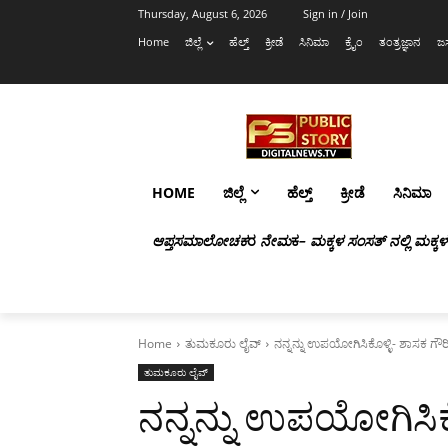
Thursday, August 6, 2026
Sign in / Join
Home
ಜಿಲ್ಲೆ
ಹೆಲ್ತ್
ಕ್ರೀಡೆ
ಸಿನಿಮಾ
ಕ್ರೈಂ
ತಂತ್ರಜ್ಞಾನ
ಜಸ
HOME
ಜಿಲ್ಲೆ
ಹೆಲ್ತ್
ಕ್ರೀಡೆ
ಸಿನಿಮಾ
ಆಪ್ತಸಮಾಲೋಚಕ
ರ
ನೇಮ
ಕ
– ಮಕ್ಕಳ ಸಂಸತ್ ನಲ್ಲಿ ಮಕ್ಕ
Home
ತುಮಕೂರು ಲೈವ್
ನನ್ನನ್ನು ಉಪಯೋಗಿಸಿಕೊಳ್ಳಿ- ಶಾಸಕ ಗೌ
ತುಮಕೂರು ಲೈವ್
ನನ್ನನ್ನು ಉಪಯೋಗಿಸಿಕ