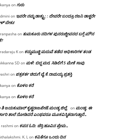
ಗುರು
kanya
on
ಇವರೇ ನಮ್ಮ ಡಾಕ್ಟ್ರು; : ದೇವರೇ ಬಂದ್ರೂ ರಜನಿ ಡಾಕ್ಟರೇ
dmini
on
ಳ್ ಬೇಕು!
ತುಮಕೂರು ನದಿಗಳ ಪುನರುಜ್ಜೀವನದ ಬಗ್ಗೆ ಮೌನ
ranpasha
on
ೆ?
ಕದ್ದುಮುಚ್ಚಿ ಮದುವೆ ತಡೆದ ಅಧಿಕಾರಿಗಳ ತಂಡ
radaraju K
on
ಮಳೆ: ಬಿದ್ದ ಮರ, ಸಿಡಿಲಿಗೆ 5 ಮೇಕೆ ಸಾವು
ikkanna SD
on
ಪತ್ರಕರ್ತ ಚಿದುಗೆ ವೈ.ಕೆ.ರಾಮಯ್ಯ ಪ್ರಶಸ್ತಿ
yashri
on
ಕೊಳಲ ಕರೆ
kanya
on
ಕೊಳಲ ಕರೆ
kanya
on
 ಶಿ ಜಯಕುಮಾರ್ ಕೃಷ್ಣರಾಜಪೇಟೆ.ಮಂಡ್ಯ ಜಿಲ್ಲೆ.
ಮಂಡ್ಯ: ಈ
on
್ಕಾರಿ ಶಾಲೆ ನೋಡಿದರೆ ಎಂಥವರೂ ಮೂಕವಿಸ್ಮಿತರಾಗುತ್ತಾರೆ…
ಕವನ ಓದಿ: ಚೆರ್ರಿ ಹೂವಿನ ಪ್ರೇಮ…
 rashmi
on
ಕವಿತೆಗೂ ಒಂದು ದಿನ
ithalakshmi. K. L
on