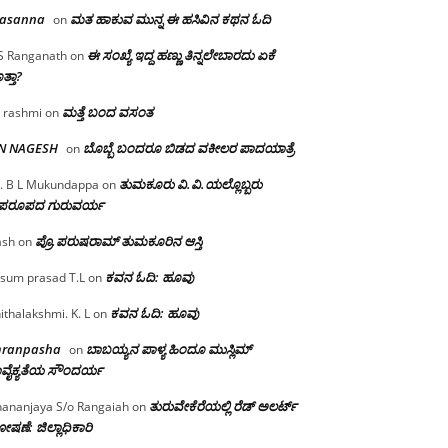
rasanna
ಮತ ಹಾಕುವ ಮುನ್ನ ಈ ಹಸಿವಿನ ಕಥನ ಓದಿ
on
ಈ ಸಂಖ್ಯೆ ಇದ್ದ ಹಣ್ಣು ತಿನ್ನಲೇಬಾರದು ಏಕೆ
S Ranganath
on
ತ್ತಾ?
ಮತ್ತೆ ಬಂದ ವಸಂತ
 rashmi
on
 N NAGESH
ಬೊಬ್ಬೆ ಬಂದರೂ ಬಿಡದ ವಕೀಲರ ಪಾದಯಾತ್ರೆ
on
ತುಮಕೂರು‌ ವಿ.ವಿ.ಯಲ್ಲೊಬ್ಬರು
. B L Mukundappa
on
ಪರೂಪದ ಗುರುವರ್ಯ
ಪ್ರೊ.ಪರುಷರಾಮ್ ತುಮಕೂರಿನ ಆಸ್ತಿ
ash
on
ಕವನ ಓದಿ: ಹೂವು
sum prasad T.L
on
ಕವನ ಓದಿ: ಹೂವು
ithalakshmi. K. L
on
mranpasha
ಬಾಬಯ್ಯನ ಪಾಳ್ಯ ಹಿಂದೂ ಮುಸ್ಲಿಮ್
on
ವೈಕ್ಯತೆಯ ಸೌಂದರ್ಯ
ತುರುವೇಕೆರೆಯಲ್ಲಿ ರೆಡ್ ಅಲರ್ಟ್
ananjaya S/o Rangaiah
on
ಷಣೆ: ಜಿಲ್ಲಾಧಿಕಾರಿ