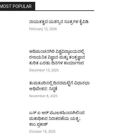
MOST POPULAR
ನಾಯಕತ್ವದ ಯಶಸ್ಸಿನ ಸೂತ್ರಗಳ ಕೈಪಿಡಿ
February 12, 2026
ಆದಿಚುಂಚನಗಿರಿ ವಿಶ್ವವಿದ್ಯಾಲಯದಲ್ಲಿ
ರಸಾಯನಿಕ ವಿಜ್ಞಾನ ಮತ್ತು ತಂತ್ರಜ್ಞಾನ
ಕುರಿತ ಎರಡು ದಿನಗಳ ಕಾರ್ಯಾಗಾರ
December 13, 2025
ತುಮಕೂರಿನಲ್ಲಿ ದಿನದಮಟ್ಟಿಗೆ ವಿಧಾನಭಾ
ಅಧಿವೇಶನ: ಸಿದ್ಧತೆ
November 8, 2025
ಎಸ್ ಐ ಆರ್ ಮೂಲಕಹಿಂಬಾಗಿಲಿಂದ
ಮತಾಧಿಕಾರ ನಿರಾಕರಣೆಯ ಯತ್ನ ;
ಕಾಂ.ಪ್ರಕಾಶ್
October 19, 2025