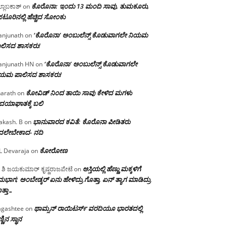
ಕೊರೊನಾ: ಇಂದು 13 ಮಂದಿ ಸಾವು, ತುಮಕೂರು,
್ಲಾಬಕಾಶ್
on
ಪಟೂರಿನಲ್ಲಿ ಹೆಚ್ಚಿದ ಸೋಂಕು
‘ಕೊರೊನಾ’ ಅಂಬುಲೆನ್ಸ್ ಕೊಡುವಾಗಲೇ ನಿಯಮ
njunath
on
ಲಿಸದ ಶಾಸಕರು!
‘ಕೊರೊನಾ’ ಅಂಬುಲೆನ್ಸ್ ಕೊಡುವಾಗಲೇ
njunath HN
on
ಿಯಮ ಪಾಲಿಸದ ಶಾಸಕರು!
ಕೋವಿಡ್ ನಿಂದ ತಾಯಿ ಸಾವು ಕೇಳಿದ ಮಗಳು
arath
on
ದಯಾಘಾತಕ್ಕೆ ಬಲಿ
ಭಾನುವಾರದ ಕವಿತೆ: ಕೊರೊನಾ ಪೀಡಿತರು
akash. B
on
ದಲೇಬೇಕಾದ- ನದಿ
ಕೋರೋಣ
L Devaraja
on
ಆಸ್ತಿಯಲ್ಲಿ ಹೆಣ್ಣು ಮಕ್ಕಳಿಗೆ
 ಶಿ ಜಯಕುಮಾರ್ ಕೃಷ್ಣರಾಜಪೇಟೆ
on
ಭಾಗ; ಅಂಬೇಡ್ಕರ್ ಏನು ಹೇಳಿದ್ರು ಗೊತ್ತಾ, ಏನ್ ತ್ಯಾಗ ಮಾಡಿದ್ರು
ತ್ತಾ…
ಥಾಮ್ಸನ್ ರಾಯಿಟರ್ಸ್ ವರದಿಯೂ ಭಾರತದಲ್ಲಿ
gashtee
on
್ಣಿನ ಸ್ಥಾನ‌