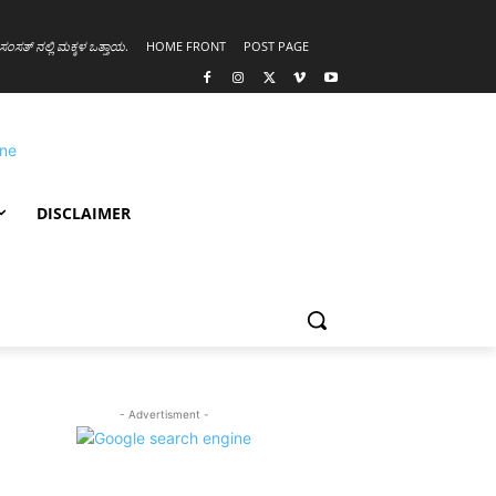
ಸಂಸತ್ ನಲ್ಲಿ ಮಕ್ಕಳ ಒತ್ತಾಯ
.
HOME FRONT
POST PAGE
DISCLAIMER
- Advertisment -