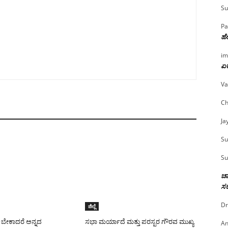
Su
Pa
ಹೇ
im
ಏಕ
Va
Ch
Ja
Su
Su
ಚಾ
ಸರ
Dr
ಜಿಲ್ಲೆ
ಬೇಕಾದರೆ ಅನ್ನದ
ಸಭಾ ಮರ್ಯಾದೆ ಮತ್ತು ಪರಸ್ಪರ ಗೌರವ ಮುಖ್ಯ
An