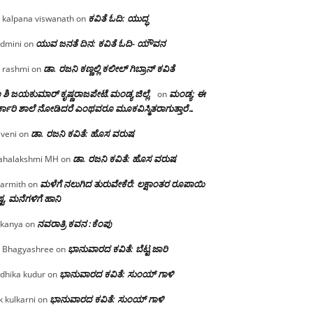
ಕವಿತೆ ಓದಿ: ಯುದ್ಧ
 kalpana viswanath
on
ಯುವ ಜನತೆ ದಿನ: ಕವಿತೆ ಓದಿ- ಯೌವನ
dmini
on
ಡಾ. ರಜನಿ‌ ಕಣ್ಣಲ್ಲಿ ಕಲೀಲ್ ಗಿಬ್ರಾನ್ ಕವಿತೆ
 rashmi
on
 ಶಿ ಜಯಕುಮಾರ್ ಕೃಷ್ಣರಾಜಪೇಟೆ.ಮಂಡ್ಯ ಜಿಲ್ಲೆ.
ಮಂಡ್ಯ: ಈ
on
್ಕಾರಿ ಶಾಲೆ ನೋಡಿದರೆ ಎಂಥವರೂ ಮೂಕವಿಸ್ಮಿತರಾಗುತ್ತಾರೆ…
ಡಾ. ರಜನಿ ಕವಿತೆ: ಹೊಸ ವರುಷ
iveni
on
ಡಾ. ರಜನಿ ಕವಿತೆ: ಹೊಸ ವರುಷ
halakshmi MH
on
ಮಳೆಗೆ ನಲುಗಿದ ತುರುವೇಕೆರೆ: ಲಕ್ಷಾಂತರ ರೂಪಾಯಿ
armith
on
್ಟ, ಮನೆಗಳಿಗೆ ಹಾನಿ
ನವರಾತ್ರಿ ಕವನ :ಕೆಂಪು
kanya
on
ಭಾನುವಾರದ ಕವಿತೆ: ಬೆಟ್ಟ ಜಾರಿ
 Bhagyashree
on
ಭಾನುವಾರದ ಕವಿತೆ: ಸುಂಯ್ ಗಾಳಿ
dhika kudur
on
ಭಾನುವಾರದ ಕವಿತೆ: ಸುಂಯ್ ಗಾಳಿ
k kulkarni
on