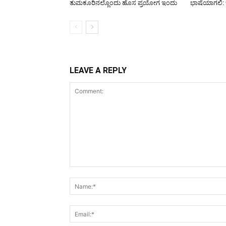
ತುಮಕೂರಿನಲ್ಲೊಂದು ಹೊಸ ಪ್ರಯೋಗ ಇಂದು
ಭಾಷೆಯಾಗಲಿ:
LEAVE A REPLY
Comment: