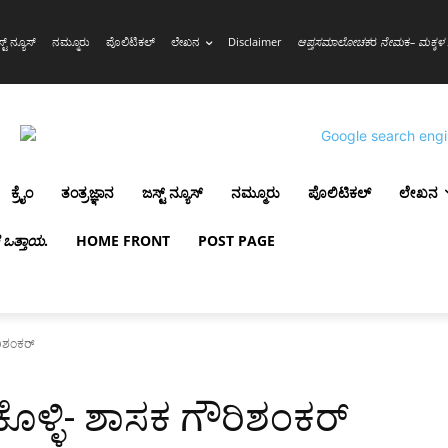
್ಟ್ ನ್ಯೂಸ್
ನಮ್ಮೂರು
ಪೊಲಿಟಿಕಲ್
ಲೇಖನ
Disclaimer
ಆಪ್ತಸಮಾಲೋಚಕ
ರ
ನೇಮ
ಕ
– ಮಕ್ಕಳ 
ಕ್ರೈಂ
ತಂತ್ರಜ್ಞಾನ
ಜಸ್ಟ್ ನ್ಯೂಸ್
ನಮ್ಮೂರು
ಪೊಲಿಟಿಕಲ್
ಲೇಖನ
ಳ ಒತ್ತಾಯ
.
HOME FRONT
POST PAGE
ರಿಶಂಕರ್
ೊಳ್ಳಿ- ಶಾಸಕ ಗೌರಿಶಂಕರ್