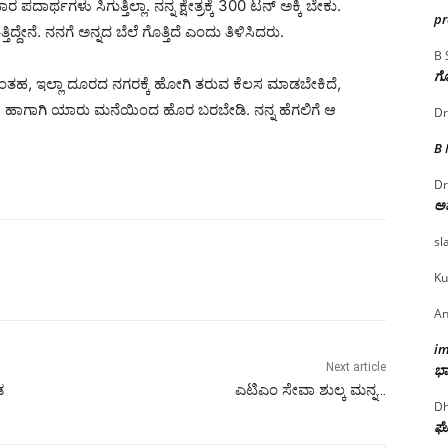
ರ್ಥಗಳು ಸಿಗುತ್ತಿಲ್ಲಾ. ನನ್ನ ಕ್ಷೇತ್ರಕ್ಕೆ 300 ಟನ್ ಅಕ್ಕಿ ಬೇಕು.
p
್ತಿದ್ದೇನೆ. ನನಗೆ ಅನ್ನದ ಬೆಲೆ ಗೊತ್ತಿದೆ ಎಂದು ತಿಳಿಸಿದರು.
B 
ಗೊ
ದಂತಹ, ಇಲ್ಲಾ ದೂರದ ನಗರಕ್ಕೆ ಹೋಗಿ ತರುವ ಕೆಲಸ ಮಾಡಬೇಕಿದೆ,
 ಹಾಗಾಗಿ ಯಾರು ಮನೆಯಿಂದ ಹೊರ ಬರಬೇಡಿ. ನನ್ನ ಹೆಗಲಿಗೆ ಆ
Dr
B
Dr
ಅ
sl
Ku
An
i
Next article
ಭಾ
ಡ
ಎಟಿಎಂ ಸೇವಾ ಶುಲ್ಕ ಮನ್ನ…
Dh
ಘೋ