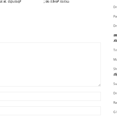
 ಚ.ಹ. ರಘುನಾಥ್
; ಡಾ ಸತೀಶ್ ಸಾಸಲು
Dr
Pa
Dr
ಚಾ
ಸರ
Tr
Ma
Sh
ನಷ
Su
Dr
Name:*
Ra
Email:*
G 