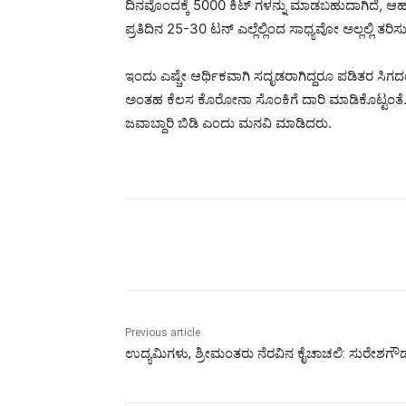
ದಿನವೊಂದಕ್ಕೆ 5000 ಕಿಟ್ ಗಳನ್ನು ಮಾಡಬಹುದಾಗಿದೆ, ಆಹಾರ ಪದಾ
ಪ್ರತಿದಿನ 25-30 ಟನ್ ಎಲ್ಲೆಲ್ಲಿಂದ ಸಾಧ್ಯವೋ ಅಲ್ಲಲ್ಲಿ ತರಿಸುತ
ಇಂದು ಎಷ್ಚೇ ಆರ್ಥಿಕವಾಗಿ ಸದೃಡರಾಗಿದ್ದರೂ ಪಡಿತರ ಸಿಗ
ಅಂತಹ ಕೆಲಸ ಕೊರೋನಾ ಸೊಂಕಿಗೆ ದಾರಿ ಮಾಡಿಕೊಟ್ಟಂತೆ.
ಜವಾಬ್ದಾರಿ ಬಿಡಿ ಎಂದು ಮನವಿ ಮಾಡಿದರು.
Share
Previous article
ಉದ್ಯಮಿಗಳು, ಶ್ರೀಮಂತರು ನೆರವಿನ ಕೈಚಾಚಲಿ: ಸುರೇಶಗೌ