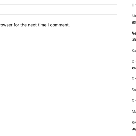
Dr
Website:
M
ಕಾ
rowser for the next time I comment.
li
ಸರ
Ka
Dr
ಅದ
Dr
Sm
Dr
Ma
R
ಏನ