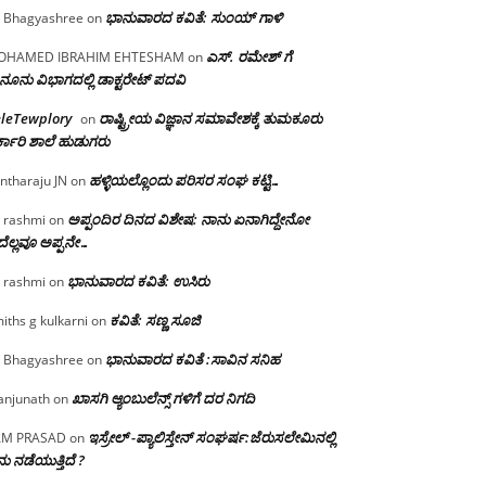
ಭಾನುವಾರದ ಕವಿತೆ: ಸುಂಯ್ ಗಾಳಿ
 Bhagyashree
on
ಎಸ್. ರಮೇಶ್ ಗೆ
OHAMED IBRAHIM EHTESHAM
on
ನೂನು ವಿಭಾಗದಲ್ಲಿ ಡಾಕ್ಟರೇಟ್ ಪದವಿ
eleTewplory
ರಾಷ್ಟ್ರೀಯ ವಿಜ್ಞಾನ ಸಮಾವೇಶಕ್ಕೆ‌ ತುಮಕೂರು
on
್ಕಾರಿ ಶಾಲೆ ಹುಡುಗರು
ಹಳ್ಳಿಯಲ್ಲೊಂದು ಪರಿಸರ ಸಂಘ ಕಟ್ಟಿ…
ntharaju JN
on
ಅಪ್ಪಂದಿರ ದಿನದ ವಿಶೇಷ: ನಾನು ಏನಾಗಿದ್ದೇನೋ‌
 rashmi
on
ೆಲ್ಲವೂ ಅಪ್ಪನೇ…
ಭಾನುವಾರದ ಕವಿತೆ: ಉಸಿರು
 rashmi
on
ಕವಿತೆ: ಸಣ್ಣ ಸೂಜಿ
iths g kulkarni
on
ಭಾನುವಾರದ ಕವಿತೆ :ಸಾವಿನ ಸನಿಹ
 Bhagyashree
on
ಖಾಸಗಿ ಆ್ಯಂಬುಲೆನ್ಸ್ ಗಳಿಗೆ ದರ ನಿಗದಿ
njunath
on
ಇಸ್ರೇಲ್ -ಪ್ಯಾಲಿಸ್ತೇನ್ ಸಂಘರ್ಷ:ಜೆರುಸಲೇಮಿನಲ್ಲಿ
AM PRASAD
on
ು ನಡೆಯುತ್ತಿದೆ ?