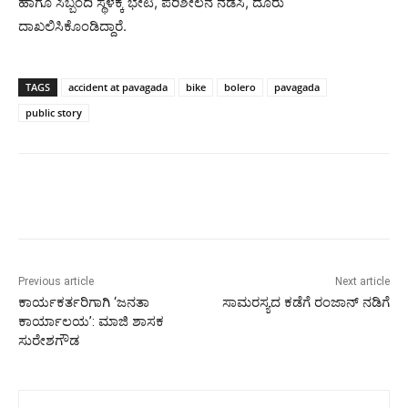
ಹಾಗೂ ಸಿಬ್ಬಂದಿ ಸ್ಥಳಕ್ಕೆ ಭೇಟಿ, ಪರಿಶೀಲನೆ ನಡೆಸಿ, ದೂರು
ದಾಖಲಿಸಿಕೊಂಡಿದ್ದಾರೆ.
TAGS
accident at pavagada
bike
bolero
pavagada
public story
Previous article
Next article
ಕಾರ್ಯಕರ್ತರಿಗಾಗಿ ‘ಜನತಾ
ಸಾಮರಸ್ಯದ ಕಡೆಗೆ ರಂಜಾನ್ ನಡಿಗೆ
ಕಾರ್ಯಾಲಯ’: ಮಾಜಿ ಶಾಸಕ
ಸುರೇಶಗೌಡ