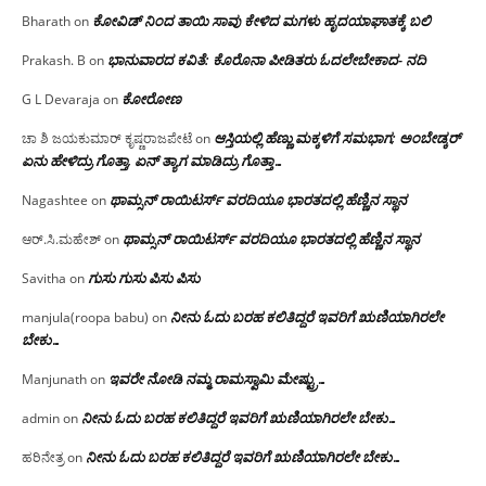
ಕೋವಿಡ್ ನಿಂದ ತಾಯಿ ಸಾವು ಕೇಳಿದ ಮಗಳು ಹೃದಯಾಘಾತಕ್ಕೆ ಬಲಿ
Bharath
on
ಭಾನುವಾರದ ಕವಿತೆ: ಕೊರೊನಾ ಪೀಡಿತರು ಓದಲೇಬೇಕಾದ- ನದಿ
Prakash. B
on
ಕೋರೋಣ
G L Devaraja
on
ಆಸ್ತಿಯಲ್ಲಿ ಹೆಣ್ಣು ಮಕ್ಕಳಿಗೆ ಸಮಭಾಗ; ಅಂಬೇಡ್ಕರ್
ಚಾ ಶಿ ಜಯಕುಮಾರ್ ಕೃಷ್ಣರಾಜಪೇಟೆ
on
ಏನು ಹೇಳಿದ್ರು ಗೊತ್ತಾ, ಏನ್ ತ್ಯಾಗ ಮಾಡಿದ್ರು ಗೊತ್ತಾ…
ಥಾಮ್ಸನ್ ರಾಯಿಟರ್ಸ್ ವರದಿಯೂ ಭಾರತದಲ್ಲಿ ಹೆಣ್ಣಿನ ಸ್ಥಾನ‌
Nagashtee
on
ಥಾಮ್ಸನ್ ರಾಯಿಟರ್ಸ್ ವರದಿಯೂ ಭಾರತದಲ್ಲಿ ಹೆಣ್ಣಿನ ಸ್ಥಾನ‌
ಆರ್.ಸಿ.ಮಹೇಶ್
on
ಗುಸು ಗುಸು ಪಿಸು ಪಿಸು
Savitha
on
ನೀನು ಓದು ಬರಹ ಕಲಿತಿದ್ದರೆ ಇವರಿಗೆ ಋಣಿಯಾಗಿರಲೇ
manjula(roopa babu)
on
ಬೇಕು…
ಇವರೇ‌ ನೋಡಿ‌ ನಮ್ಮ‌ ರಾಮಸ್ವಾಮಿ ಮೇಷ್ಟ್ರು…
Manjunath
on
ನೀನು ಓದು ಬರಹ ಕಲಿತಿದ್ದರೆ ಇವರಿಗೆ ಋಣಿಯಾಗಿರಲೇ ಬೇಕು…
admin
on
ನೀನು ಓದು ಬರಹ ಕಲಿತಿದ್ದರೆ ಇವರಿಗೆ ಋಣಿಯಾಗಿರಲೇ ಬೇಕು…
ಹರಿನೇತ್ರ
on