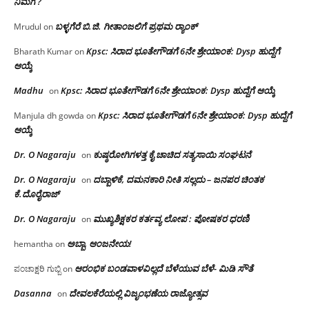
ನಿಮಗೆ ?
ಬಳ್ಳಗೆರೆ ಬಿ.ಜಿ. ಗೀತಾಂಜಲಿಗೆ ಪ್ರಥಮ ರ‌್ಯಾಂಕ್
Mrudul
on
Kpsc: ಸಿರಾದ ಭೂತೇಗೌಡಗೆ 6ನೇ ಶ್ರೇಯಾಂಕ: Dysp ಹುದ್ದೆಗೆ
Bharath Kumar
on
ಆಯ್ಕೆ
Madhu
Kpsc: ಸಿರಾದ ಭೂತೇಗೌಡಗೆ 6ನೇ ಶ್ರೇಯಾಂಕ: Dysp ಹುದ್ದೆಗೆ ಆಯ್ಕೆ
on
Kpsc: ಸಿರಾದ ಭೂತೇಗೌಡಗೆ 6ನೇ ಶ್ರೇಯಾಂಕ: Dysp ಹುದ್ದೆಗೆ
Manjula dh gowda
on
ಆಯ್ಕೆ
Dr. O Nagaraju
ಕುಷ್ಠರೋಗಿಗಳತ್ತ ಕೈ ಚಾಚಿದ ಸತ್ಯಸಾಯಿ ಸಂಘಟನೆ
on
Dr. O Nagaraju
ದಬ್ಬಾಳಿಕೆ, ದಮನಕಾರಿ ನೀತಿ ಸಲ್ಲದು – ಜನಪರ ಚಿಂತಕ
on
ಕೆ.ದೊರೈರಾಜ್
Dr. O Nagaraju
ಮುಖ್ಯಶಿಕ್ಷಕರ ಕರ್ತವ್ಯ ಲೋಪ : ಪೋಷಕರ ಧರಣಿ
on
ಅಬ್ಬಾ, ಆಂಜನೇಯ!
hemantha
on
ಆರಂಭಿಕ ಬಂಡವಾಳವಿಲ್ಲದೆ ಬೆಳೆಯುವ ಬೆಳೆ- ಮಿಡಿ ಸೌತೆ
ಪಂಚಾಕ್ಷರಿ ಗುಬ್ಬಿ
on
Dasanna
ದೇವಲಕೆರೆಯಲ್ಲಿ ವಿಜೃಂಭಣೆಯ ರಾಜ್ಯೋತ್ಸವ
on