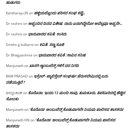
ಹುಡುಗರು
ಹಳ್ಳಿಯಲ್ಲೊಂದು ಪರಿಸರ ಸಂಘ ಕಟ್ಟಿ…
Kantharaju JN
on
ಅಪ್ಪಂದಿರ ದಿನದ ವಿಶೇಷ: ನಾನು ಏನಾಗಿದ್ದೇನೋ‌ ಅದೆಲ್ಲವೂ ಅಪ್ಪನೇ…
Dr rashmi
on
ಭಾನುವಾರದ ಕವಿತೆ: ಉಸಿರು
Dr rashmi
on
ಕವಿತೆ: ಸಣ್ಣ ಸೂಜಿ
Smiths g kulkarni
on
ಭಾನುವಾರದ ಕವಿತೆ :ಸಾವಿನ ಸನಿಹ
Dr Bhagyashree
on
ಖಾಸಗಿ ಆ್ಯಂಬುಲೆನ್ಸ್ ಗಳಿಗೆ ದರ ನಿಗದಿ
Manjunath
on
ಇಸ್ರೇಲ್ -ಪ್ಯಾಲಿಸ್ತೇನ್ ಸಂಘರ್ಷ:ಜೆರುಸಲೇಮಿನಲ್ಲಿ ಏನು
RAM PRASAD
on
ನಡೆಯುತ್ತಿದೆ ?
ಕೊರೊನಾ: ಇಂದು 13 ಮಂದಿ ಸಾವು, ತುಮಕೂರು, ತಿಪಟೂರಿನಲ್ಲಿ ಹೆಚ್ಚಿದ
ಅಲ್ಲಾಬಕಾಶ್
on
ಸೋಂಕು
‘ಕೊರೊನಾ’ ಅಂಬುಲೆನ್ಸ್ ಕೊಡುವಾಗಲೇ ನಿಯಮ ಪಾಲಿಸದ ಶಾಸಕರು!
Manjunath
on
‘ಕೊರೊನಾ’ ಅಂಬುಲೆನ್ಸ್ ಕೊಡುವಾಗಲೇ ನಿಯಮ ಪಾಲಿಸದ
Manjunath HN
on
ಶಾಸಕರು!