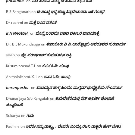
prasanna
ಮತ ಹಾಕುವ ಮುನ್ನ ಈ ಹಸಿವಿನ ಕಥನ ಓದಿ
on
ಈ ಸಂಖ್ಯೆ ಇದ್ದ ಹಣ್ಣು ತಿನ್ನಲೇಬಾರದು ಏಕೆ ಗೊತ್ತಾ?
B S Ranganath
on
ಮತ್ತೆ ಬಂದ ವಸಂತ
Dr rashmi
on
B N NAGESH
ಬೊಬ್ಬೆ ಬಂದರೂ ಬಿಡದ ವಕೀಲರ ಪಾದಯಾತ್ರೆ
on
ತುಮಕೂರು‌ ವಿ.ವಿ.ಯಲ್ಲೊಬ್ಬರು ಅಪರೂಪದ ಗುರುವರ್ಯ
Dr. B L Mukundappa
on
ಪ್ರೊ.ಪರುಷರಾಮ್ ತುಮಕೂರಿನ ಆಸ್ತಿ
slash
on
ಕವನ ಓದಿ: ಹೂವು
Kusum prasad T.L
on
ಕವನ ಓದಿ: ಹೂವು
Anithalakshmi. K. L
on
imranpasha
ಬಾಬಯ್ಯನ ಪಾಳ್ಯ ಹಿಂದೂ ಮುಸ್ಲಿಮ್ ಭಾವೈಕ್ಯತೆಯ ಸೌಂದರ್ಯ
on
ತುರುವೇಕೆರೆಯಲ್ಲಿ ರೆಡ್ ಅಲರ್ಟ್ ಘೋಷಣೆ:
Dhananjaya S/o Rangaiah
on
ಜಿಲ್ಲಾಧಿಕಾರಿ
ಗುರು
Sukanya
on
ಇವರೇ ನಮ್ಮ ಡಾಕ್ಟ್ರು; : ದೇವರೇ ಬಂದ್ರೂ ರಜನಿ ಡಾಕ್ಟರೇ ಹೇಳ್ ಬೇಕು!
Padmini
on