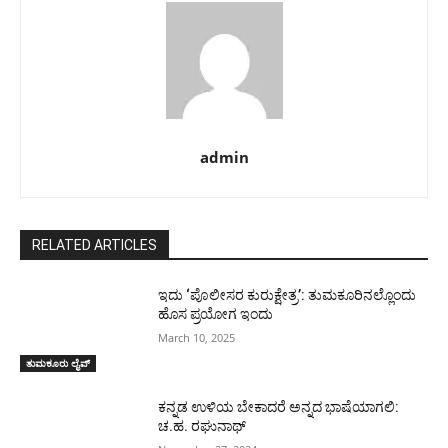
admin
RELATED ARTICLES
ಇದು ‘ಪೊಲೀಸರ ಕುರುಕ್ಷೇತ್ರ’: ತುಮಕೂರಿನಲ್ಲೊಂದು
ಹೊಸ ಪ್ರಯೋಗ ಇಂದು
March 10, 2025
ತುಮಕೂರು ಲೈವ್
ಕನ್ನಡ ಉಳಿಯ ಬೇಕಾದರೆ ಅನ್ನದ ಭಾಷೆಯಾಗಲಿ:
ಚ.ಹ. ರಘುನಾಥ್