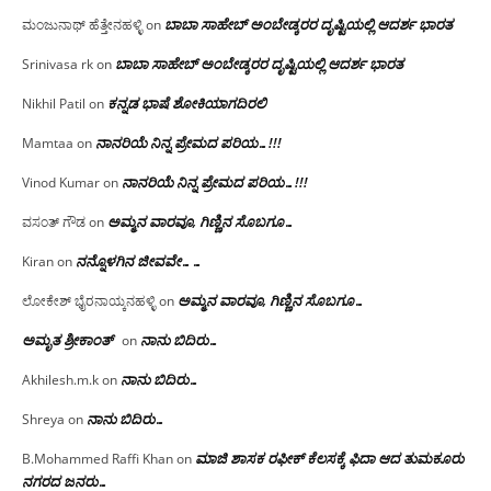
ಬಾಬಾ ಸಾಹೇಬ್ ಅಂಬೇಡ್ಕರರ ದೃಷ್ಟಿಯಲ್ಲಿ ಆದರ್ಶ ಭಾರತ
ಮಂಜುನಾಥ್ ಹೆತ್ತೇನಹಳ್ಳಿ
on
ಬಾಬಾ ಸಾಹೇಬ್ ಅಂಬೇಡ್ಕರರ ದೃಷ್ಟಿಯಲ್ಲಿ ಆದರ್ಶ ಭಾರತ
Srinivasa rk
on
ಕನ್ನಡ ಭಾಷೆ ಶೋಕಿಯಾಗದಿರಲಿ
Nikhil Patil
on
ನಾನರಿಯೆ ನಿನ್ನ ಪ್ರೇಮದ ಪರಿಯ…!!!
Mamtaa
on
ನಾನರಿಯೆ ನಿನ್ನ ಪ್ರೇಮದ ಪರಿಯ…!!!
Vinod Kumar
on
ಅಮ್ಮನ ವಾರವೂ, ಗಿಣ್ಣಿನ ಸೊಬಗೂ…
ವಸಂತ್ ಗೌಡ
on
ನನ್ನೊಳಗಿನ ಜೀವವೇ……
Kiran
on
ಅಮ್ಮನ ವಾರವೂ, ಗಿಣ್ಣಿನ ಸೊಬಗೂ…
ಲೋಕೇಶ್ ಭೈರನಾಯ್ಕನಹಳ್ಳಿ
on
ಅಮೃತ ಶ್ರೀಕಾಂತ್
ನಾನು ಬಿದಿರು…
on
ನಾನು ಬಿದಿರು…
Akhilesh.m.k
on
ನಾನು ಬಿದಿರು…
Shreya
on
ಮಾಜಿ ಶಾಸಕ ರಫೀಕ್ ಕೆಲಸಕ್ಕೆ ಫಿದಾ ಆದ ತುಮಕೂರು
B.Mohammed Raffi Khan
on
ನಗರದ ಜನರು…