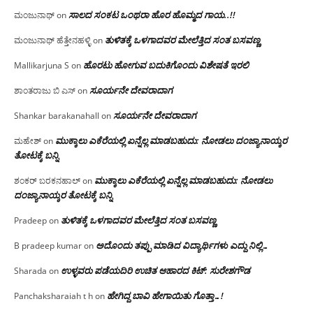
ಸಾಲದ ಸಂಕಟ ಒಂಥರಾ ಹೊರ ಹೊಮ್ಮದ ಗಾಯ..!!
ಮಂಜುನಾಥ್
on
ತುಳಿತಕ್ಕೆ ಒಳಗಾದವರ ಮೇಲೆತ್ತಿದ ಸಂತ ಬಸವಣ್ಣ
ಮಂಜುನಾಥ್ ಹೆತ್ತೇನಹಳ್ಳಿ
on
ಹೊರಟು ಹೋಗುವ ಬದುಕಿಗೊಂದು ವಿಶೇಷತೆ ಇರಲಿ
Mallikarjuna S
on
ಸೂರ್ಯನೇ ದೇವರಾದಾಗ
ಶಾಂತರಾಜು ಬಿ ಎಸ್
on
ಸೂರ್ಯನೇ ದೇವರಾದಾಗ
Shankar barakanahall
on
ಮುಕ್ಕಾಲು ಎಕೆರೆಯಲ್ಲಿ ಏನ್ನೆಲ್ಲ‌ ಮಾಡಬಹುದು: ನೋಡಲು ದಂಜ್ಯಾನಾಯ್ಕರ
ಮಹೇಶ್
on
ತೋಟಕ್ಕೆ ಬನ್ನಿ
ಮುಕ್ಕಾಲು ಎಕೆರೆಯಲ್ಲಿ ಏನ್ನೆಲ್ಲ‌ ಮಾಡಬಹುದು: ನೋಡಲು
ಶಂಕರ್ ಬರಕನಹಾಲ್
on
ದಂಜ್ಯಾನಾಯ್ಕರ ತೋಟಕ್ಕೆ ಬನ್ನಿ
ತುಳಿತಕ್ಕೆ ಒಳಗಾದವರ ಮೇಲೆತ್ತಿದ ಸಂತ ಬಸವಣ್ಣ
Pradeep
on
ಅದೊಂದು ತಪ್ಪು ಮಾಡಿದ ವಿದ್ಯಾರ್ಥಿಗಳು ಎದ್ದು ನಿಲ್ಲಿ…
B pradeep kumar
on
ಉಳ್ಳವರು ಪಡೆಯದಿರಿ ಉಚಿತ ಆಹಾರದ ಕಿಟ್: ಸುರೇಶಗೌಡ
Sharada
on
ಹೇಗಿದ್ದ ಬಾವಿ ಹೇಗಾಯಿತು ಗೊತ್ತಾ…!
Panchaksharaiah t h
on