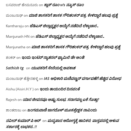
ಕ್ಲಾಸ್ ರೂಂ v/s ನ್ಯೂಸ್ ರೂಂ
ಬಸವರಾಜ್ ಹೇಮನೂರು
on
ಮಾಜಿ ಶಾಸಕರಿಗೆ ಶಾಸಕ ಗೌರಿಶಂಕರ್ ಪತ್ರ, ಕೇಳಿದ್ದಾರೆ ಹಲವು ಪ್ರಶ್ನೆ
ಮಂಜುನಾಥ್
on
ಜೆಡಿಎಸ್ ಜಿಲ್ಲಾಧ್ಯಕ್ಷರ ಆಯ್ಕೆಗೆ ನಡೆದಿದೆ ಲೆಕ್ಕಾಚಾರ…
Kantharaju
on
ಜೆಡಿಎಸ್ ಜಿಲ್ಲಾಧ್ಯಕ್ಷರ ಆಯ್ಕೆಗೆ ನಡೆದಿದೆ ಲೆಕ್ಕಾಚಾರ…
Manjunath HN
on
ಮಾಜಿ ಶಾಸಕರಿಗೆ ಶಾಸಕ ಗೌರಿಶಂಕರ್ ಪತ್ರ, ಕೇಳಿದ್ದಾರೆ ಹಲವು ಪ್ರಶ್ನೆ
Manjunatha
on
ಇಂದು ಇಂಟರ್ ನ್ಯಾಶನಲ್ ಫ್ಯಾಮಿಲಿ ಡೇ ಅಂತೆ!
ಶಂಕರ್
on
Sathish tg
ಯುವಕರಿಗೆ ಸೇನೆಯಲ್ಲಿ ಅವಕಾಶ
on
IAS ಅಧಿಕಾರಿ ಮಣಿವಣ್ಣನ್ ವರ್ಗಾವಣೆಗೆ ಹೆಚ್ಚಿದ‌ ವಿರೋಧ
ಮಂಜುನಾಥ್ ಹೆತ್ತೇನಹಳ್ಳಿ
on
ಇಂದು ತಾಯಂದಿರ ದಿನವಂತೆ
Aishu (Aisiri.H.Y )
on
ಯಾರ ಜೀವನವೂ ಅಷ್ಟು ಸುಲಭ, ಸರಾಗವಲ್ಲ ಏಕೆ ಗೊತ್ತಾ?
Rajesh
on
ಜಂಗಮವಾಣಿ ಜಾಗದೊಳ್ ಮೂಕಪ್ರೇಕ್ಷಕ ನಾವಿಂದು
ಶಾಂತರಾಜು
on
ನವೀನ್ ಕುಮಾರ್ ಪಿ ಆರ್
ಮದ್ಯಪಾನ ಆರೋಗ್ಯಕ್ಕೆ ಹಾನಿಕರ; ವಾಸ್ತವದಲ್ಲಿ ಅಳುವ
on
ಸರ್ಕಾರಕ್ಕೆ ಲಾಭಕರ..!!