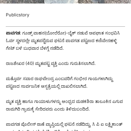
Publicstory
ಪಾವಗಡ
: ಗೂಡ್ಸ್ ವಾಹನ(ಬೋಲೆರೋ)-ಬೈಕ್ ನಡುವೆ ಅಪಘಾತ ಸಂಭವಿಸಿ
ಓರ್ವ ಸ್ಥಳದಲ್ಲೇ ಮೃತಪಟ್ಟಿರುವ ಘಟನೆ ಪಾವಗಡ ಪಟ್ಟಣದ ಕಣಿವೇನಹಳ್ಳಿ
ಗೇಟ್ ಬಳಿ ಬುಧವಾರ ಬೆಳಗ್ಗೆ ನಡೆದಿದೆ.
ರಾಜಶೇಖರ (40) ಮೃತಪಟ್ಟ ವ್ಯಕ್ತಿ ಎಂದು ಗುರುತಿಸಲಾಗಿದೆ.
ಮತ್ತೊರ್ವ ಸವಾರ ರಾಘವೇಂದ್ರ ಎಂಬವರಿಗೆ ಗಂಭೀರ ಗಾಯಗಳಾಗಿದ್ದು
ಪಟ್ಟಣದ ಸಾರ್ವಜನಿಕ ಆಸ್ಪತ್ರೆಯಲ್ಲಿ ದಾಖಲಿಸಲಾಗಿದೆ.
ಮೃತ ವ್ಯಕ್ತಿ ಹಾಗೂ ಗಾಯಾಳುಗಳನ್ನು ಆಂಧ್ರದ ಮಡಕಶಿರಾ ತಾಲೂಕಿನ ಎಗುವ
ರಾಮಗಿರಿ ಗ್ರಾಮಕ್ಕೆ ಸೇರಿದವರು ಎಂದು ತಿಳಿದುಬಂದಿದೆ.
ಪಾವಗಡ ಪೊಲೀಸ್ ಠಾಣೆ ವ್ಯಾಪ್ತಿಯಲ್ಲಿ ಘಟನೆ ನಡೆದಿದ್ದು, ಸಿ ಪಿ ಐ ಲಕ್ಷ್ಮಿಕಾಂತ್