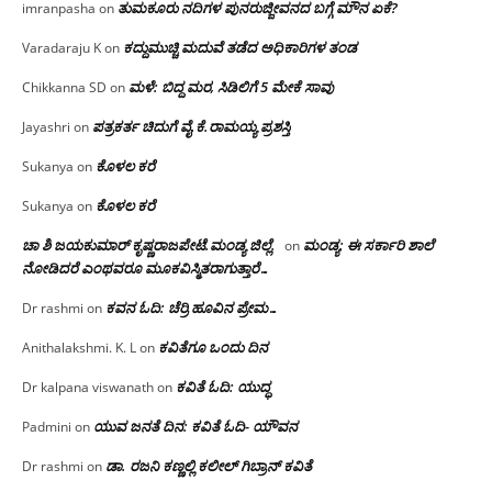
ತುಮಕೂರು ನದಿಗಳ ಪುನರುಜ್ಜೀವನದ ಬಗ್ಗೆ ಮೌನ ಏಕೆ?
imranpasha
on
ಕದ್ದುಮುಚ್ಚಿ ಮದುವೆ ತಡೆದ ಅಧಿಕಾರಿಗಳ ತಂಡ
Varadaraju K
on
ಮಳೆ: ಬಿದ್ದ ಮರ, ಸಿಡಿಲಿಗೆ 5 ಮೇಕೆ ಸಾವು
Chikkanna SD
on
ಪತ್ರಕರ್ತ ಚಿದುಗೆ ವೈ.ಕೆ.ರಾಮಯ್ಯ ಪ್ರಶಸ್ತಿ
Jayashri
on
ಕೊಳಲ ಕರೆ
Sukanya
on
ಕೊಳಲ ಕರೆ
Sukanya
on
ಚಾ ಶಿ ಜಯಕುಮಾರ್ ಕೃಷ್ಣರಾಜಪೇಟೆ.ಮಂಡ್ಯ ಜಿಲ್ಲೆ.
ಮಂಡ್ಯ: ಈ ಸರ್ಕಾರಿ ಶಾಲೆ
on
ನೋಡಿದರೆ ಎಂಥವರೂ ಮೂಕವಿಸ್ಮಿತರಾಗುತ್ತಾರೆ…
ಕವನ ಓದಿ: ಚೆರ್ರಿ ಹೂವಿನ ಪ್ರೇಮ…
Dr rashmi
on
ಕವಿತೆಗೂ ಒಂದು ದಿನ
Anithalakshmi. K. L
on
ಕವಿತೆ ಓದಿ: ಯುದ್ಧ
Dr kalpana viswanath
on
ಯುವ ಜನತೆ ದಿನ: ಕವಿತೆ ಓದಿ- ಯೌವನ
Padmini
on
ಡಾ. ರಜನಿ‌ ಕಣ್ಣಲ್ಲಿ ಕಲೀಲ್ ಗಿಬ್ರಾನ್ ಕವಿತೆ
Dr rashmi
on