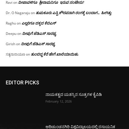
ದೀಪಾವಳಿಗೂ ಶ್ರೀರಾಮನಿಗೂ ಇರುವ ನಂಟೇನು?
Ravi
on
ತುಮಕೂರು ಎಸ್ಪಿ ಕೌರವನಾಗಿ ರಂಗಕ್ಕೆ ಬಂದಾಗ… ಹೀಗಿತ್ತು
Dr. O Nagaraju
on
ಎಲ್ಲರಿಗೂ ದಕ್ಕದ ಕೆಬಿಎಸ್
Raghu
on
ದೀಪುಗೆ ಜೆಡಿಎಸ್ ಸಾರಥ್ಯ
Deepu
on
ದೀಪುಗೆ ಜೆಡಿಎಸ್ ಸಾರಥ್ಯ
Girish
on
ತುಂಬಿದ್ದ ಕೆರೆ ಹೇಗೆ ಖಾಲಿಯಾಯಿತು.
ಸತ್ಯನಾರಾಯಣ
on
EDITOR PICKS
ನಾಯಕತ್ವದ ಯಶಸ್ಸಿನ ಸೂತ್ರಗಳ ಕೈಪಿಡಿ
February 12, 2026
ಆದಿಚುಂಚನಗಿರಿ ವಿಶ್ವವಿದ್ಯಾಲಯದಲ್ಲಿ ರಸಾಯನಿಕ