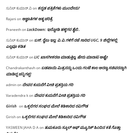
ಕನ್ನಡ ಪತ್ರಿಕೆಗಳು ಮುಂದೇನು?
ಸುನಿಲ್ ಕುಮಾರ್.ವಿ
on
ಅಜ್ಞಾತಿಗಳ ಆತ್ಮ ಚರಿತ್ರೆ
Rajani
on
LockDown: ಇಲ್ನೋಡಿ ಹಳ್ಳಿಗರ ಶೈಲಿ..
Praneeth
on
ಬಸ್, ರೈಲು ಇಲ್ಲ; ವಿ.ವಿ.ಗಳಿಗೆ ರಜೆ ಸಾರಿದ UGC, 9 ಜಿಲ್ಲೆಗಳಲ್ಲಿ
ಸುನಿಲ್ ಕುಮಾರ್
on
ಎಲ್ಲವೂ ಕಡಿತ
LIC ಖಾಸಗೀಕರಣ ಮಾಡುತ್ತಿಲ್ಲ, ಷೇರು ಮಾರಾಟ ಅಷ್ಟೇ
ಸುನಿಲ್ ಕುಮಾರ್
on
ಬಡಪಾಯಿ ಮಿತ್ರನನ್ನು ಒಂದು ಗಂಟೆ ಕಾಲ ಅರಣ್ಯ ಸಚಿವರನ್ನಾಗಿ
Chandrakanthavh
on
ಮಾಡಿದ್ದ ಚನ್ನಿಗಪ್ಪ!
ದೇವರ ಕುದುರೆಗೆ ವೀಚಿ ಪ್ರಶಸ್ತಿಯ ಗರಿ
admin
on
ದೇವರ ಕುದುರೆಗೆ ವೀಚಿ ಪ್ರಶಸ್ತಿಯ ಗರಿ
Varadendra k
on
Girish
ಒಕ್ಕಲಿಗರ ಸಂಘದ ಮೇಲೆ ಕಿಡಿಕಾರಿದ ರವಿಗೌಡ
on
ಒಕ್ಕಲಿಗರ ಸಂಘದ ಮೇಲೆ ಕಿಡಿಕಾರಿದ ರವಿಗೌಡ
Girish
on
ತುಮಕೂರು ಸ್ಕೂಲ್ ಆಫ್ ಮ್ಯೂಸಿಕ್ ಹಿಂದಿನ ಕತೆ ಗೊತ್ತಾ
YASMEEN JAHA D A
on