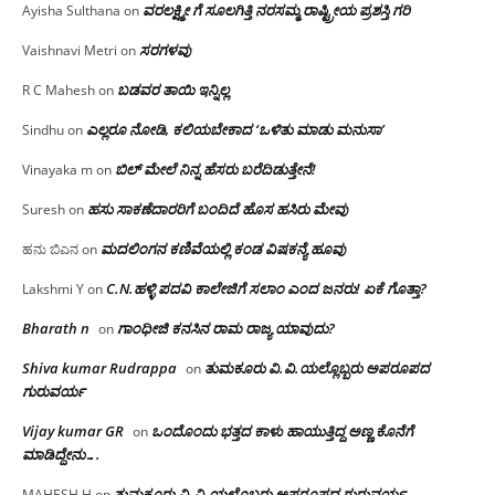
ವರಲಕ್ಷ್ಮೀ ಗೆ ಸೂಲಗಿತ್ತಿ ನರಸಮ್ಮ‌ ರಾಷ್ಟ್ರೀಯ ಪ್ರಶಸ್ತಿ ಗರಿ
Ayisha Sulthana
on
ಸರಗಳವು
Vaishnavi Metri
on
ಬಡವರ ತಾಯಿ ಇನ್ನಿಲ್ಲ
R C Mahesh
on
ಎಲ್ಲರೂ ನೋಡಿ, ಕಲಿಯಬೇಕಾದ ‘ಒಳಿತು ಮಾಡು ಮನುಸಾ’
Sindhu
on
ಬಿಲ್ ಮೇಲೆ ನಿನ್ನ ಹೆಸರು ಬರೆದಿಡುತ್ತೇನೆ!
Vinayaka m
on
ಹಸು ಸಾಕಣೆದಾರರಿಗೆ ಬಂದಿದೆ ಹೊಸ ಹಸಿರು ಮೇವು
Suresh
on
ಮದಲಿಂಗನ ಕಣಿವೆಯಲ್ಲಿ ಕಂಡ ವಿಷಕನ್ಯೆ ಹೂವು
ಹನು ಬಿಎನ
on
C.N.ಹಳ್ಳಿ ಪದವಿ ಕಾಲೇಜಿಗೆ ಸಲಾಂ‌ ಎಂದ ಜನರು! ಏಕೆ ಗೊತ್ತಾ?
Lakshmi Y
on
Bharath n
ಗಾಂಧೀಜಿ ಕನಸಿನ ರಾಮ ರಾಜ್ಯ ಯಾವುದು?
on
Shiva kumar Rudrappa
ತುಮಕೂರು‌ ವಿ.ವಿ.ಯಲ್ಲೊಬ್ಬರು ಅಪರೂಪದ
on
ಗುರುವರ್ಯ
Vijay kumar GR
ಒಂದೊಂದು ಭತ್ತದ ಕಾಳು ಹಾಯುತ್ತಿದ್ದ ಅಣ್ಣ ಕೊನೆಗೆ
on
ಮಾಡಿದ್ದೇನು….
ತುಮಕೂರು‌ ವಿ.ವಿ.ಯಲ್ಲೊಬ್ಬರು ಅಪರೂಪದ ಗುರುವರ್ಯ
MAHESH.H
on