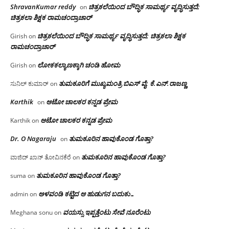
ShravanKumar reddy
ಚಿತ್ರಕಲೆಯಿಂದ ಬೌದ್ಧಿಕ ಸಾಮರ್ಥ್ಯ ವೃದ್ಧಿಸುತ್ತದೆ;
on
ಚಿತ್ರಕಲಾ ಶಿಕ್ಷಕ ರಾಮಚಂದ್ರಾಚಾರ್
ಚಿತ್ರಕಲೆಯಿಂದ ಬೌದ್ಧಿಕ ಸಾಮರ್ಥ್ಯ ವೃದ್ಧಿಸುತ್ತದೆ; ಚಿತ್ರಕಲಾ ಶಿಕ್ಷಕ
Girish
on
ರಾಮಚಂದ್ರಾಚಾರ್
ಲೋಕಕಲ್ಯಾಣಕ್ಕಾಗಿ ಚಂಡಿ ಹೋಮ
Girish
on
ತುಮಕೂರಿಗೆ ಮುಖ್ಯಮಂತ್ರಿ ಬಿಎಸ್ ವೈ: ಕೆ.ಎನ್.ರಾಜಣ್ಣ
ಸುನಿಲ್ ಕುಮಾರ್
on
Karthik
ಆಟೋ ಚಾಲಕರ ಕನ್ನಡ ಪ್ರೇಮ
on
ಆಟೋ ಚಾಲಕರ ಕನ್ನಡ ಪ್ರೇಮ
Karthik
on
Dr. O Nagaraju
ತುಮಕೂರಿನ ಹಾವುಕೊಂಡ ಗೊತ್ತಾ?
on
ತುಮಕೂರಿನ ಹಾವುಕೊಂಡ ಗೊತ್ತಾ?
ವಾಜಿದ್ ಖಾನ್ ತೋವಿನಕೆರೆ
on
ತುಮಕೂರಿನ ಹಾವುಕೊಂಡ ಗೊತ್ತಾ?
suma
on
ಅಳವಂಡಿ ಕಟ್ಟಿದ ಆ ಹುಡುಗನ ಬದುಕು…
admin
on
ವಯಸ್ಸು ಇಪ್ಪತ್ತೆಂಟು ಸೇವೆ ನೂರೆಂಟು
Meghana sonu
on