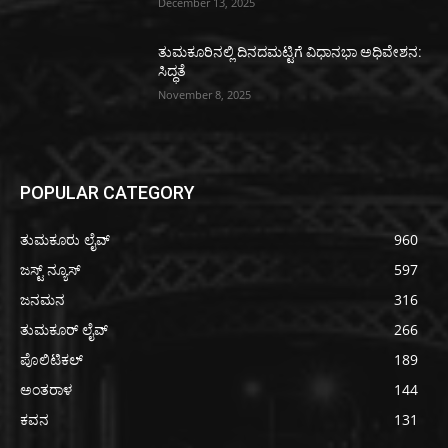
December 13, 2025
ತುಮಕೂರಿನಲ್ಲಿ ದಿನದಮಟ್ಟಿಗೆ ವಿಧಾನಭಾ ಅಧಿವೇಶನ:
ಸಿದ್ಧತೆ
November 8, 2025
POPULAR CATEGORY
ತುಮಕೂರು ಲೈವ್
960
ಜಸ್ಟ್ ನ್ಯೂಸ್
597
ಜನಮನ
316
ತುಮಕೂರ್ ಲೈವ್
266
ಪೊಲಿಟಿಕಲ್
189
ಅಂತರಾಳ
144
ಕವನ
131