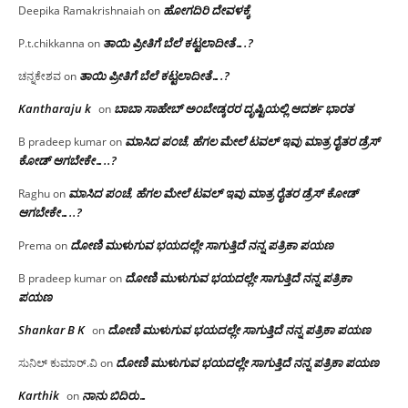
ಹೋಗದಿರಿ ದೇವಳಕ್ಕೆ
Deepika Ramakrishnaiah
on
ತಾಯಿ ಪ್ರೀತಿಗೆ ಬೆಲೆ ಕಟ್ಟಲಾದೀತೆ….?
P.t.chikkanna
on
ತಾಯಿ ಪ್ರೀತಿಗೆ ಬೆಲೆ ಕಟ್ಟಲಾದೀತೆ….?
ಚನ್ನಕೇಶವ
on
Kantharaju k
ಬಾಬಾ ಸಾಹೇಬ್ ಅಂಬೇಡ್ಕರರ ದೃಷ್ಟಿಯಲ್ಲಿ ಆದರ್ಶ ಭಾರತ
on
ಮಾಸಿದ ಪಂಚೆ, ಹೆಗಲ ಮೇಲೆ ಟವಲ್‌ ಇವು ಮಾತ್ರ ರೈತರ ಡ್ರೆಸ್‌
B pradeep kumar
on
ಕೋಡ್ ಆಗಬೇಕೇ…..?‌
ಮಾಸಿದ ಪಂಚೆ, ಹೆಗಲ ಮೇಲೆ ಟವಲ್‌ ಇವು ಮಾತ್ರ ರೈತರ ಡ್ರೆಸ್‌ ಕೋಡ್
Raghu
on
ಆಗಬೇಕೇ…..?‌
ದೋಣಿ ಮುಳುಗುವ ಭಯದಲ್ಲೇ ಸಾಗುತ್ತಿದೆ ನನ್ನ ಪತ್ರಿಕಾ ಪಯಣ
Prema
on
ದೋಣಿ ಮುಳುಗುವ ಭಯದಲ್ಲೇ ಸಾಗುತ್ತಿದೆ ನನ್ನ ಪತ್ರಿಕಾ
B pradeep kumar
on
ಪಯಣ
Shankar B K
ದೋಣಿ ಮುಳುಗುವ ಭಯದಲ್ಲೇ ಸಾಗುತ್ತಿದೆ ನನ್ನ ಪತ್ರಿಕಾ ಪಯಣ
on
ದೋಣಿ ಮುಳುಗುವ ಭಯದಲ್ಲೇ ಸಾಗುತ್ತಿದೆ ನನ್ನ ಪತ್ರಿಕಾ ಪಯಣ
ಸುನಿಲ್ ಕುಮಾರ್.ವಿ
on
Karthik
ನಾನು ಬಿದಿರು…
on