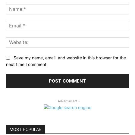
Comment:
Na
Ema
Web
Save my name, email, and website in this browser for the
next time I comment.
- Advertisment -
MOST POPULAR