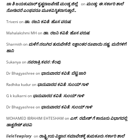
ಚಾ ಶಿ ಜಯಕುಮಾರ್ ಕೃಷ್ಣರಾಜಪೇಟೆ.ಮಂಡ್ಯ ಜಿಲ್ಲೆ.
ಮಂಡ್ಯ: ಈ ಸರ್ಕಾರಿ ಶಾಲೆ
on
ನೋಡಿದರೆ ಎಂಥವರೂ ಮೂಕವಿಸ್ಮಿತರಾಗುತ್ತಾರೆ…
ಡಾ. ರಜನಿ ಕವಿತೆ: ಹೊಸ ವರುಷ
Triveni
on
ಡಾ. ರಜನಿ ಕವಿತೆ: ಹೊಸ ವರುಷ
Mahalakshmi MH
on
ಮಳೆಗೆ ನಲುಗಿದ ತುರುವೇಕೆರೆ: ಲಕ್ಷಾಂತರ ರೂಪಾಯಿ ನಷ್ಟ, ಮನೆಗಳಿಗೆ
Sharmith
on
ಹಾನಿ
ನವರಾತ್ರಿ ಕವನ :ಕೆಂಪು
Sukanya
on
ಭಾನುವಾರದ ಕವಿತೆ: ಬೆಟ್ಟ ಜಾರಿ
Dr Bhagyashree
on
ಭಾನುವಾರದ ಕವಿತೆ: ಸುಂಯ್ ಗಾಳಿ
Radhika kudur
on
ಭಾನುವಾರದ ಕವಿತೆ: ಸುಂಯ್ ಗಾಳಿ
G k kulkarni
on
ಭಾನುವಾರದ ಕವಿತೆ: ಸುಂಯ್ ಗಾಳಿ
Dr Bhagyashree
on
ಎಸ್. ರಮೇಶ್ ಗೆ ಕಾನೂನು ವಿಭಾಗದಲ್ಲಿ
MOHAMED IBRAHIM EHTESHAM
on
ಡಾಕ್ಟರೇಟ್ ಪದವಿ
lieleTewplory
ರಾಷ್ಟ್ರೀಯ ವಿಜ್ಞಾನ ಸಮಾವೇಶಕ್ಕೆ‌ ತುಮಕೂರು ಸರ್ಕಾರಿ ಶಾಲೆ
on