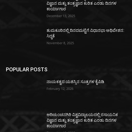
ವಿಜ್ಞಾನ ಮತ್ತು ತಂತ್ರಜ್ಞಾನ ಕುರಿತ ಎರಡು ದಿನಗಳ
ಕಾರ್ಯಾಗಾರ
December 13, 2025
ತುಮಕೂರಿನಲ್ಲಿ ದಿನದಮಟ್ಟಿಗೆ ವಿಧಾನಭಾ ಅಧಿವೇಶನ:
ಸಿದ್ಧತೆ
November 8, 2025
POPULAR POSTS
ನಾಯಕತ್ವದ ಯಶಸ್ಸಿನ ಸೂತ್ರಗಳ ಕೈಪಿಡಿ
February 12, 2026
ಆದಿಚುಂಚನಗಿರಿ ವಿಶ್ವವಿದ್ಯಾಲಯದಲ್ಲಿ ರಸಾಯನಿಕ
ವಿಜ್ಞಾನ ಮತ್ತು ತಂತ್ರಜ್ಞಾನ ಕುರಿತ ಎರಡು ದಿನಗಳ
ಕಾರ್ಯಾಗಾರ