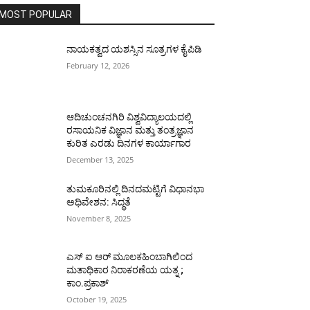
MOST POPULAR
ನಾಯಕತ್ವದ ಯಶಸ್ಸಿನ ಸೂತ್ರಗಳ ಕೈಪಿಡಿ
February 12, 2026
ಆದಿಚುಂಚನಗಿರಿ ವಿಶ್ವವಿದ್ಯಾಲಯದಲ್ಲಿ
ರಸಾಯನಿಕ ವಿಜ್ಞಾನ ಮತ್ತು ತಂತ್ರಜ್ಞಾನ
ಕುರಿತ ಎರಡು ದಿನಗಳ ಕಾರ್ಯಾಗಾರ
December 13, 2025
ತುಮಕೂರಿನಲ್ಲಿ ದಿನದಮಟ್ಟಿಗೆ ವಿಧಾನಭಾ
ಅಧಿವೇಶನ: ಸಿದ್ಧತೆ
November 8, 2025
ಎಸ್ ಐ ಆರ್ ಮೂಲಕಹಿಂಬಾಗಿಲಿಂದ
ಮತಾಧಿಕಾರ ನಿರಾಕರಣೆಯ ಯತ್ನ ;
ಕಾಂ.ಪ್ರಕಾಶ್
October 19, 2025