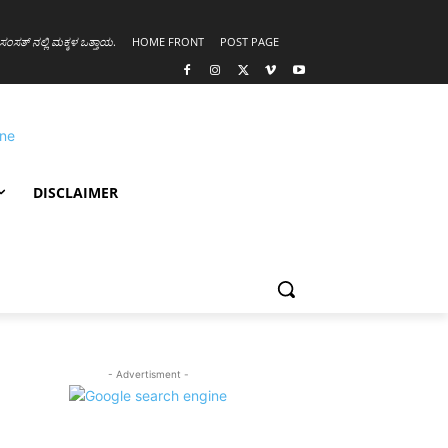
ಸಂಸತ್ ನಲ್ಲಿ ಮಕ್ಕಳ ಒತ್ತಾಯ
.
HOME FRONT
POST PAGE
DISCLAIMER
- Advertisment -