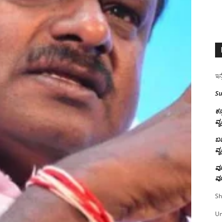
ಇನ್
Su
ಕನ
ವ್ಯ
ಬಹ
ವ್ಯ
ವೂ
ವೂ
Sh
U