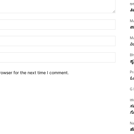
ಅಲ
ತಿ
Ma
Name:*
ಪಾ
Ma
Email:*
ನ
Bh
Website:
ಹೃ
Pr
rowser for the next time I comment.
ಓ
G 
ಚಾ
ಸಮ
ಗೊ
Na
ಹೆಣ