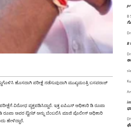
p
B 
ಗೊ
Dr
B
Dr
ಅ
sl
Ku
ರದ್ದುಗೊಳಿಸಿ ಹೊಸದಾಗಿ ಪರೀಕ್ಷೆ ನಡೆಸುವುದಾಗಿ ಮುಖ್ಯಮಂತ್ರಿ ಬಸವರಾಜ್
An
i
ಷೆಗೆ ವಿರೋಧ ವ್ಯಕ್ತಪಡಿಸಿದ್ದಾರೆ. ಇತ್ತ ಐಪಿಎಸ್ ಅಧಿಕಾರಿ ಡಿ ರೂಪಾ
ಭಾ
. ಡಿ ರೂಪಾ ಅವರ ಟ್ವೀಟ್ ಅನ್ನು ಬೆಂಬಲಿಸಿ ಮಾಜಿ ಪೊಲೀಸ್ ಅಧಿಕಾರಿ
Dh
 ಹೇಳಿದ್ದಾರೆ.
ಘೋ