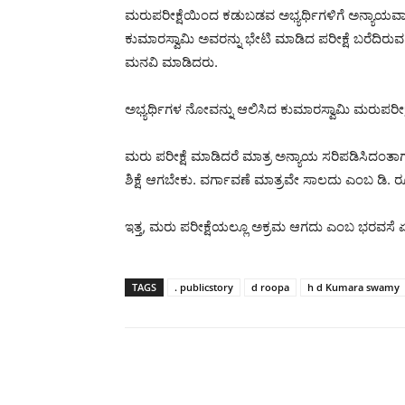
ಮರುಪರೀಕ್ಷೆಯಿಂದ ಕಡುಬಡವ ಅಭ್ಯರ್ಥಿಗಳಿಗೆ ಅನ್ಯಾಯವಾಗಲಿದ
ಕುಮಾರಸ್ವಾಮಿ ಅವರನ್ನು ಭೇಟಿ ಮಾಡಿದ ಪರೀಕ್ಷೆ ಬರೆದಿರು
ಮನವಿ ಮಾಡಿದರು.
ಅಭ್ಯರ್ಥಿಗಳ ನೋವನ್ನು ಆಲಿಸಿದ ಕುಮಾರಸ್ವಾಮಿ ಮರುಪರೀಕ
ಮರು ಪರೀಕ್ಷೆ ಮಾಡಿದರೆ ಮಾತ್ರ ಅನ್ಯಾಯ ಸರಿಪಡಿಸಿದಂತಾಗುವ
ಶಿಕ್ಷೆ ಆಗಬೇಕು. ವರ್ಗಾವಣೆ ಮಾತ್ರವೇ ಸಾಲದು ಎಂಬ ಡಿ. 
ಇತ್ತ, ಮರು ಪರೀಕ್ಷೆಯಲ್ಲೂ ಅಕ್ರಮ ಆಗದು ಎಂಬ ಭರವಸೆ ಏನಿದ
TAGS
. publicstory
d roopa
h d Kumara swamy
Share