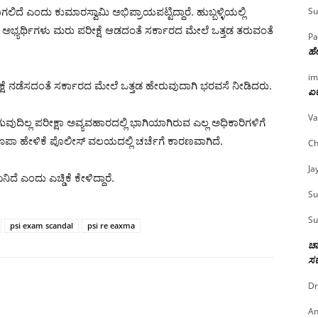
Su
ೆ ಎಂದು ಕುಮಾರಸ್ವಾಮಿ ಅಭಿಪ್ರಾಯಪಟ್ಟಿದ್ದಾರೆ. ಹುಬ್ಬಳ್ಳಿಯಲ್ಲಿ
ವ ಅಭ್ಯರ್ಥಿಗಳು ಮರು ಪರೀಕ್ಷೆ ಆಡದಂತೆ ಸರ್ಕಾರದ ಮೇಲೆ ಒತ್ತಡ ತರುವಂತೆ
Pa
ಹೇ
im
್ಷೆ ನಡೆಸದಂತೆ ಸರ್ಕಾರದ ಮೇಲೆ ಒತ್ತಡ ಹೇರುವುದಾಗಿ ಭರವಸೆ ನೀಡಿದರು.
ಏಕ
Va
ುದಿಲ್ಲ ಪರೀಕ್ಷಾ ಅವ್ಯವಹಾರದಲ್ಲಿ ಭಾಗಿಯಾಗಿರುವ ಎಲ್ಲ ಅಧಿಕಾರಿಗಳಿಗೆ
ರೂಪಾ ಹೇಳಿಕೆ ಪೊಲೀಸ್ ವಲಯದಲ್ಲಿ ಚರ್ಚೆಗೆ ಕಾರಣವಾಗಿದೆ.
Ch
Ja
ೆ ಎಂದು ಎಚ್ಡಿಕೆ ಕೇಳಿದ್ದಾರೆ.
Su
Su
psi exam scandal
psi re eaxma
ಚಾ
ಸರ
Dr
An