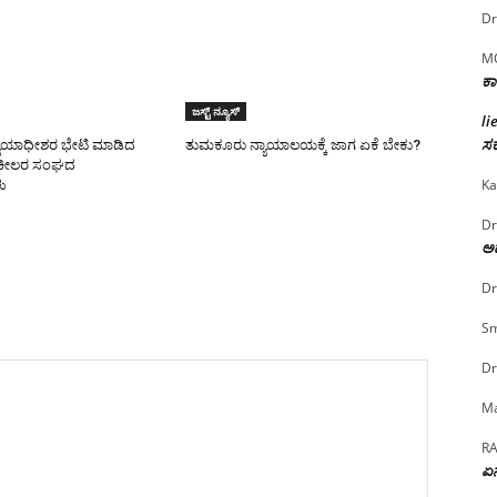
Dr
M
ಕಾ
ಜಸ್ಟ್ ನ್ಯೂಸ್
li
ಸರ
ಯಾಯಾಧೀಶರ ಭೇಟಿ ಮಾಡಿದ
ತುಮಕೂರು ನ್ಯಾಯಾಲಯಕ್ಕೆ ಜಾಗ ಏಕೆ ಬೇಕು?
ಕೀಲರ ಸಂಘದ
Ka
ು
Dr
ಅದ
Dr
Sm
Dr
Ma
R
ಏನ