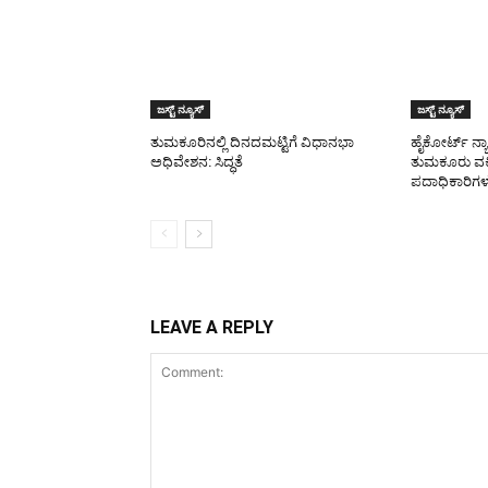
ಜಸ್ಟ್ ನ್ಯೂಸ್
ಜಸ್ಟ್ ನ್ಯೂಸ್
ತುಮಕೂರಿನಲ್ಲಿ ದಿನದಮಟ್ಟಿಗೆ ವಿಧಾನಭಾ
ಹೈಕೋರ್ಟ್ ನ್
ಅಧಿವೇಶನ: ಸಿದ್ಧತೆ
ತುಮಕೂರು ವ
ಪದಾಧಿಕಾರಿಗಳ
LEAVE A REPLY