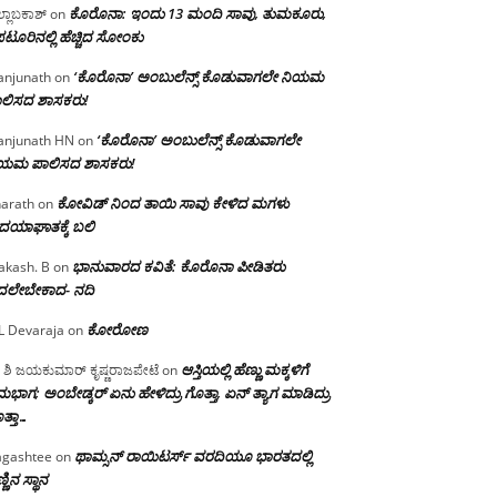
ಕೊರೊನಾ: ಇಂದು 13 ಮಂದಿ ಸಾವು, ತುಮಕೂರು,
್ಲಾಬಕಾಶ್
on
ಪಟೂರಿನಲ್ಲಿ ಹೆಚ್ಚಿದ ಸೋಂಕು
‘ಕೊರೊನಾ’ ಅಂಬುಲೆನ್ಸ್ ಕೊಡುವಾಗಲೇ ನಿಯಮ
njunath
on
ಲಿಸದ ಶಾಸಕರು!
‘ಕೊರೊನಾ’ ಅಂಬುಲೆನ್ಸ್ ಕೊಡುವಾಗಲೇ
njunath HN
on
ಿಯಮ ಪಾಲಿಸದ ಶಾಸಕರು!
ಕೋವಿಡ್ ನಿಂದ ತಾಯಿ ಸಾವು ಕೇಳಿದ ಮಗಳು
arath
on
ದಯಾಘಾತಕ್ಕೆ ಬಲಿ
ಭಾನುವಾರದ ಕವಿತೆ: ಕೊರೊನಾ ಪೀಡಿತರು
akash. B
on
ದಲೇಬೇಕಾದ- ನದಿ
ಕೋರೋಣ
L Devaraja
on
ಆಸ್ತಿಯಲ್ಲಿ ಹೆಣ್ಣು ಮಕ್ಕಳಿಗೆ
 ಶಿ ಜಯಕುಮಾರ್ ಕೃಷ್ಣರಾಜಪೇಟೆ
on
ಭಾಗ; ಅಂಬೇಡ್ಕರ್ ಏನು ಹೇಳಿದ್ರು ಗೊತ್ತಾ, ಏನ್ ತ್ಯಾಗ ಮಾಡಿದ್ರು
ತ್ತಾ…
ಥಾಮ್ಸನ್ ರಾಯಿಟರ್ಸ್ ವರದಿಯೂ ಭಾರತದಲ್ಲಿ
gashtee
on
್ಣಿನ ಸ್ಥಾನ‌