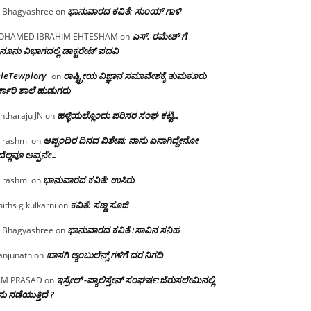
ಭಾನುವಾರದ ಕವಿತೆ: ಸುಂಯ್ ಗಾಳಿ
 Bhagyashree
on
ಎಸ್. ರಮೇಶ್ ಗೆ
OHAMED IBRAHIM EHTESHAM
on
ನೂನು ವಿಭಾಗದಲ್ಲಿ ಡಾಕ್ಟರೇಟ್ ಪದವಿ
eleTewplory
ರಾಷ್ಟ್ರೀಯ ವಿಜ್ಞಾನ ಸಮಾವೇಶಕ್ಕೆ‌ ತುಮಕೂರು
on
್ಕಾರಿ ಶಾಲೆ ಹುಡುಗರು
ಹಳ್ಳಿಯಲ್ಲೊಂದು ಪರಿಸರ ಸಂಘ ಕಟ್ಟಿ…
ntharaju JN
on
ಅಪ್ಪಂದಿರ ದಿನದ ವಿಶೇಷ: ನಾನು ಏನಾಗಿದ್ದೇನೋ‌
 rashmi
on
ೆಲ್ಲವೂ ಅಪ್ಪನೇ…
ಭಾನುವಾರದ ಕವಿತೆ: ಉಸಿರು
 rashmi
on
ಕವಿತೆ: ಸಣ್ಣ ಸೂಜಿ
iths g kulkarni
on
ಭಾನುವಾರದ ಕವಿತೆ :ಸಾವಿನ ಸನಿಹ
 Bhagyashree
on
ಖಾಸಗಿ ಆ್ಯಂಬುಲೆನ್ಸ್ ಗಳಿಗೆ ದರ ನಿಗದಿ
njunath
on
ಇಸ್ರೇಲ್ -ಪ್ಯಾಲಿಸ್ತೇನ್ ಸಂಘರ್ಷ:ಜೆರುಸಲೇಮಿನಲ್ಲಿ
AM PRASAD
on
ು ನಡೆಯುತ್ತಿದೆ ?