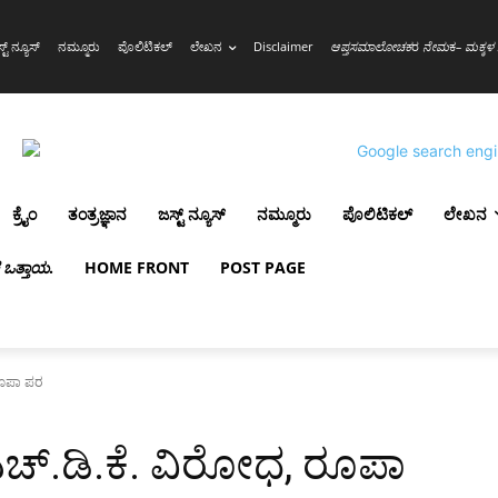
್ಟ್ ನ್ಯೂಸ್
ನಮ್ಮೂರು
ಪೊಲಿಟಿಕಲ್
ಲೇಖನ
Disclaimer
ಆಪ್ತಸಮಾಲೋಚಕ
ರ
ನೇಮ
ಕ
– ಮಕ್ಕಳ 
ಕ್ರೈಂ
ತಂತ್ರಜ್ಞಾನ
ಜಸ್ಟ್ ನ್ಯೂಸ್
ನಮ್ಮೂರು
ಪೊಲಿಟಿಕಲ್
ಲೇಖನ
ಳ ಒತ್ತಾಯ
.
HOME FRONT
POST PAGE
 ರೂಪಾ ಪರ
ಎಚ್.ಡಿ.ಕೆ.‌ ವಿರೋಧ, ರೂಪಾ