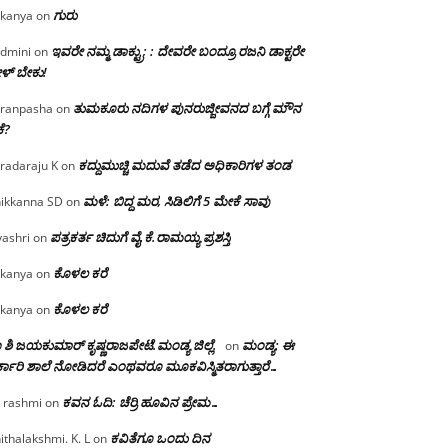
ಗುರು
kanya
on
ಇವರೇ ನಮ್ಮ ಡಾಕ್ಟ್ರು; : ದೇವರೇ ಬಂದ್ರೂ ರಜನಿ ಡಾಕ್ಟರೇ
dmini
on
ಳ್ ಬೇಕು!
ತುಮಕೂರು ನದಿಗಳ ಪುನರುಜ್ಜೀವನದ ಬಗ್ಗೆ ಮೌನ
ranpasha
on
ೆ?
ಕದ್ದುಮುಚ್ಚಿ ಮದುವೆ ತಡೆದ ಅಧಿಕಾರಿಗಳ ತಂಡ
radaraju K
on
ಮಳೆ: ಬಿದ್ದ ಮರ, ಸಿಡಿಲಿಗೆ 5 ಮೇಕೆ ಸಾವು
ikkanna SD
on
ಪತ್ರಕರ್ತ ಚಿದುಗೆ ವೈ.ಕೆ.ರಾಮಯ್ಯ ಪ್ರಶಸ್ತಿ
yashri
on
ಕೊಳಲ ಕರೆ
kanya
on
ಕೊಳಲ ಕರೆ
kanya
on
 ಶಿ ಜಯಕುಮಾರ್ ಕೃಷ್ಣರಾಜಪೇಟೆ.ಮಂಡ್ಯ ಜಿಲ್ಲೆ.
ಮಂಡ್ಯ: ಈ
on
್ಕಾರಿ ಶಾಲೆ ನೋಡಿದರೆ ಎಂಥವರೂ ಮೂಕವಿಸ್ಮಿತರಾಗುತ್ತಾರೆ…
ಕವನ ಓದಿ: ಚೆರ್ರಿ ಹೂವಿನ ಪ್ರೇಮ…
 rashmi
on
ಕವಿತೆಗೂ ಒಂದು ದಿನ
ithalakshmi. K. L
on