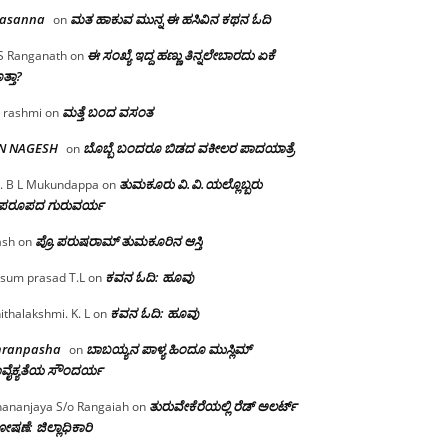
rasanna
ಮತ ಹಾಕುವ ಮುನ್ನ ಈ ಹಸಿವಿನ ಕಥನ ಓದಿ
on
ಈ ಸಂಖ್ಯೆ ಇದ್ದ ಹಣ್ಣು ತಿನ್ನಲೇಬಾರದು ಏಕೆ
S Ranganath
on
ತ್ತಾ?
ಮತ್ತೆ ಬಂದ ವಸಂತ
 rashmi
on
 N NAGESH
ಬೊಬ್ಬೆ ಬಂದರೂ ಬಿಡದ ವಕೀಲರ ಪಾದಯಾತ್ರೆ
on
ತುಮಕೂರು‌ ವಿ.ವಿ.ಯಲ್ಲೊಬ್ಬರು
. B L Mukundappa
on
ಪರೂಪದ ಗುರುವರ್ಯ
ಪ್ರೊ.ಪರುಷರಾಮ್ ತುಮಕೂರಿನ ಆಸ್ತಿ
ash
on
ಕವನ ಓದಿ: ಹೂವು
sum prasad T.L
on
ಕವನ ಓದಿ: ಹೂವು
ithalakshmi. K. L
on
mranpasha
ಬಾಬಯ್ಯನ ಪಾಳ್ಯ ಹಿಂದೂ ಮುಸ್ಲಿಮ್
on
ವೈಕ್ಯತೆಯ ಸೌಂದರ್ಯ
ತುರುವೇಕೆರೆಯಲ್ಲಿ ರೆಡ್ ಅಲರ್ಟ್
ananjaya S/o Rangaiah
on
ಷಣೆ: ಜಿಲ್ಲಾಧಿಕಾರಿ