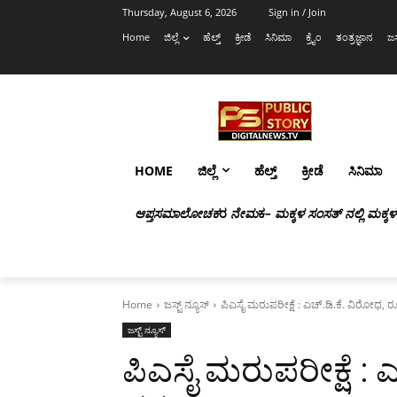
Thursday, August 6, 2026
Sign in / Join
Home
ಜಿಲ್ಲೆ
ಹೆಲ್ತ್
ಕ್ರೀಡೆ
ಸಿನಿಮಾ
ಕ್ರೈಂ
ತಂತ್ರಜ್ಞಾನ
ಜಸ
HOME
ಜಿಲ್ಲೆ
ಹೆಲ್ತ್
ಕ್ರೀಡೆ
ಸಿನಿಮಾ
ಆಪ್ತಸಮಾಲೋಚಕ
ರ
ನೇಮ
ಕ
– ಮಕ್ಕಳ ಸಂಸತ್ ನಲ್ಲಿ ಮಕ್ಕ
Home
ಜಸ್ಟ್ ನ್ಯೂಸ್
ಪಿಎಸೈ ಮರುಪರೀಕ್ಷೆ : ಎಚ್.ಡಿ.ಕೆ.‌ ವಿರೋಧ,
ಜಸ್ಟ್ ನ್ಯೂಸ್
ಪಿಎಸೈ ಮರುಪರೀಕ್ಷೆ : 