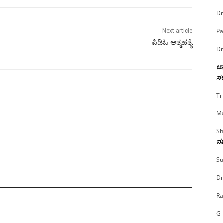
Dr
Pa
Next article
ಪಿಡಿಓ ಆತ್ಮಹತ್ಯೆ
Dr
ಚಾ
ಸರ
Tr
Ma
Sh
ನಷ
Su
Dr
Ra
G 