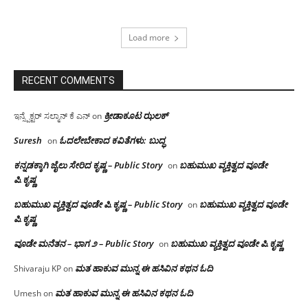
Load more
RECENT COMMENTS
ಕ್ರೀಡಾಕೂಟ ಝಲಕ್
ಇನ್ಸ್ಪೆಕ್ಟರ್ ಸಲ್ಮಾನ್ ಕೆ ಎನ್
on
Suresh
ಓದಲೇಬೇಕಾದ‌ ಕವಿತೆಗಳು: ಬುದ್ಧ
on
ಕನ್ನಡಕ್ಕಾಗಿ ಜೈಲು ಸೇರಿದ ಕೃಷ್ಣ – Public Story
ಬಹುಮುಖ ವ್ಯಕ್ತಿತ್ವದ ವೂಡೇ
on
ಪಿ.ಕೃಷ್ಣ
ಬಹುಮುಖ ವ್ಯಕ್ತಿತ್ವದ ವೂಡೇ ಪಿ.ಕೃಷ್ಣ – Public Story
ಬಹುಮುಖ ವ್ಯಕ್ತಿತ್ವದ ವೂಡೇ
on
ಪಿ.ಕೃಷ್ಣ
ವೂಡೇ ಮನೆತನ – ಭಾಗ ೨ – Public Story
ಬಹುಮುಖ ವ್ಯಕ್ತಿತ್ವದ ವೂಡೇ ಪಿ.ಕೃಷ್ಣ
on
ಮತ ಹಾಕುವ ಮುನ್ನ ಈ ಹಸಿವಿನ ಕಥನ ಓದಿ
Shivaraju KP
on
ಮತ ಹಾಕುವ ಮುನ್ನ ಈ ಹಸಿವಿನ ಕಥನ ಓದಿ
Umesh
on