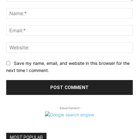
Comment:
Na
Ema
Web
Save my name, email, and website in this browser for the
next time I comment.
- Advertisment -
MOST POPULAR