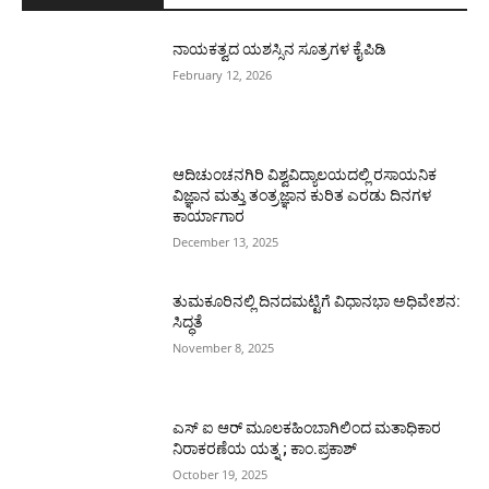
ನಾಯಕತ್ವದ ಯಶಸ್ಸಿನ ಸೂತ್ರಗಳ ಕೈಪಿಡಿ
February 12, 2026
ಆದಿಚುಂಚನಗಿರಿ ವಿಶ್ವವಿದ್ಯಾಲಯದಲ್ಲಿ ರಸಾಯನಿಕ
ವಿಜ್ಞಾನ ಮತ್ತು ತಂತ್ರಜ್ಞಾನ ಕುರಿತ ಎರಡು ದಿನಗಳ
ಕಾರ್ಯಾಗಾರ
December 13, 2025
ತುಮಕೂರಿನಲ್ಲಿ ದಿನದಮಟ್ಟಿಗೆ ವಿಧಾನಭಾ ಅಧಿವೇಶನ:
ಸಿದ್ಧತೆ
November 8, 2025
ಎಸ್ ಐ ಆರ್ ಮೂಲಕಹಿಂಬಾಗಿಲಿಂದ ಮತಾಧಿಕಾರ
ನಿರಾಕರಣೆಯ ಯತ್ನ ; ಕಾಂ.ಪ್ರಕಾಶ್
October 19, 2025