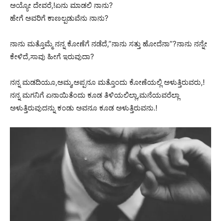
ಅಯ್ಯೋ ದೇವರೆ,!ಏನು ಮಾಡಲಿ ನಾನು?
ಹೇಗೆ ಅವರಿಗೆ ಕಾಣಲ್ಪಡುವೆನು ನಾನು?
ನಾನು ಮತ್ತೊಮ್ಮೆ ನನ್ನ ಕೋಣೆಗೆ ನಡೆದೆ,”ನಾನು ಸತ್ತು ಹೋದೆನಾ”?ನಾನು ನನ್ನೇ
ಕೇಳಿದೆ,ಸಾವು ಹೀಗೆ ಇರುವುದಾ?
ನನ್ನ ಮಡದಿಯೂ,ಅಮ್ಮ,ಅಪ್ಪನೂ ಮತ್ತೊಂದು ಕೋಣೆಯಲ್ಲಿ ಅಳುತ್ತಿರುವರು,!
ನನ್ನ ಮಗನಿಗೆ ಏನಾಯಿತೆಂದು ಕೂಡ ತಿಳಿಯಲಿಲ್ಲಾ,ಮನೆಯವರೆಲ್ಲಾ
ಅಳುತ್ತಿರುವುದನ್ನು ಕಂಡು ಅವನೂ ಕೂಡ ಅಳುತ್ತಿರುವನು.!