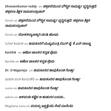
ShravanKumar reddy
ಚಿತ್ರಕಲೆಯಿಂದ ಬೌದ್ಧಿಕ ಸಾಮರ್ಥ್ಯ ವೃದ್ಧಿಸುತ್ತದೆ;
on
ಚಿತ್ರಕಲಾ ಶಿಕ್ಷಕ ರಾಮಚಂದ್ರಾಚಾರ್
ಚಿತ್ರಕಲೆಯಿಂದ ಬೌದ್ಧಿಕ ಸಾಮರ್ಥ್ಯ ವೃದ್ಧಿಸುತ್ತದೆ; ಚಿತ್ರಕಲಾ ಶಿಕ್ಷಕ
Girish
on
ರಾಮಚಂದ್ರಾಚಾರ್
ಲೋಕಕಲ್ಯಾಣಕ್ಕಾಗಿ ಚಂಡಿ ಹೋಮ
Girish
on
ತುಮಕೂರಿಗೆ ಮುಖ್ಯಮಂತ್ರಿ ಬಿಎಸ್ ವೈ: ಕೆ.ಎನ್.ರಾಜಣ್ಣ
ಸುನಿಲ್ ಕುಮಾರ್
on
Karthik
ಆಟೋ ಚಾಲಕರ ಕನ್ನಡ ಪ್ರೇಮ
on
ಆಟೋ ಚಾಲಕರ ಕನ್ನಡ ಪ್ರೇಮ
Karthik
on
Dr. O Nagaraju
ತುಮಕೂರಿನ ಹಾವುಕೊಂಡ ಗೊತ್ತಾ?
on
ತುಮಕೂರಿನ ಹಾವುಕೊಂಡ ಗೊತ್ತಾ?
ವಾಜಿದ್ ಖಾನ್ ತೋವಿನಕೆರೆ
on
ತುಮಕೂರಿನ ಹಾವುಕೊಂಡ ಗೊತ್ತಾ?
suma
on
ಅಳವಂಡಿ ಕಟ್ಟಿದ ಆ ಹುಡುಗನ ಬದುಕು…
admin
on
ವಯಸ್ಸು ಇಪ್ಪತ್ತೆಂಟು ಸೇವೆ ನೂರೆಂಟು
Meghana sonu
on