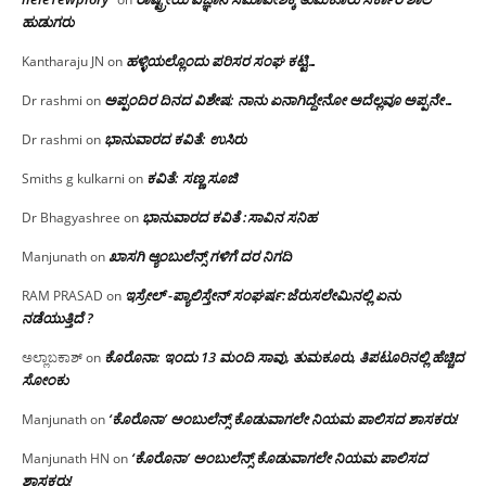
ಹುಡುಗರು
ಹಳ್ಳಿಯಲ್ಲೊಂದು ಪರಿಸರ ಸಂಘ ಕಟ್ಟಿ…
Kantharaju JN
on
ಅಪ್ಪಂದಿರ ದಿನದ ವಿಶೇಷ: ನಾನು ಏನಾಗಿದ್ದೇನೋ‌ ಅದೆಲ್ಲವೂ ಅಪ್ಪನೇ…
Dr rashmi
on
ಭಾನುವಾರದ ಕವಿತೆ: ಉಸಿರು
Dr rashmi
on
ಕವಿತೆ: ಸಣ್ಣ ಸೂಜಿ
Smiths g kulkarni
on
ಭಾನುವಾರದ ಕವಿತೆ :ಸಾವಿನ ಸನಿಹ
Dr Bhagyashree
on
ಖಾಸಗಿ ಆ್ಯಂಬುಲೆನ್ಸ್ ಗಳಿಗೆ ದರ ನಿಗದಿ
Manjunath
on
ಇಸ್ರೇಲ್ -ಪ್ಯಾಲಿಸ್ತೇನ್ ಸಂಘರ್ಷ:ಜೆರುಸಲೇಮಿನಲ್ಲಿ ಏನು
RAM PRASAD
on
ನಡೆಯುತ್ತಿದೆ ?
ಕೊರೊನಾ: ಇಂದು 13 ಮಂದಿ ಸಾವು, ತುಮಕೂರು, ತಿಪಟೂರಿನಲ್ಲಿ ಹೆಚ್ಚಿದ
ಅಲ್ಲಾಬಕಾಶ್
on
ಸೋಂಕು
‘ಕೊರೊನಾ’ ಅಂಬುಲೆನ್ಸ್ ಕೊಡುವಾಗಲೇ ನಿಯಮ ಪಾಲಿಸದ ಶಾಸಕರು!
Manjunath
on
‘ಕೊರೊನಾ’ ಅಂಬುಲೆನ್ಸ್ ಕೊಡುವಾಗಲೇ ನಿಯಮ ಪಾಲಿಸದ
Manjunath HN
on
ಶಾಸಕರು!