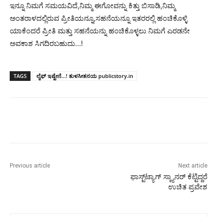
ಇನ್ನೂ ನಿಮಗೆ ಸಮಯವಿದೆ,ನಿಮ್ಮ ಈಗೋವನ್ನು ಕಿತ್ತು ಬಿಸಾಡಿ,ನಿಮ್ಮ
ಅಂತರಾಳದಲ್ಲಿರುವ ಪ್ರೀತಿಯನ್ನೂ,ಸಹನೆಯನ್ನೂ ಇತರರಲ್ಲಿ ಹಂಚಿಕೊಳ್ಳಿ
ಯಾಕೆಂದರೆ ಪ್ರೀತಿ ಮತ್ತು ಸಹನೆಯನ್ನು ಹಂಚಿಕೊಳ್ಳಲು ನಿಮಗೆ ಎರಡನೇ
ಅವಕಾಶ ಸಿಗದಿರಬಹುದು…!
TAGS
ಲೈಫ್ ಇಷ್ಟೇನೆ...! ತುಳಸೀತನಯ publicstory.in
Previous article
Next article
ಫಾಸ್ಟ್‌ಟ್ಯಾಗ್ ಸ್ಕ್ಯಾನರ್ ಕೆಟ್ಟಿದ್ದರೆ
ಉಚಿತ ಪ್ರವೇಶ