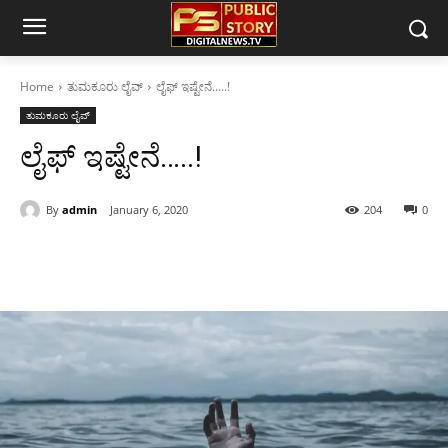
Home
ತುಮಕೂರು ಲೈವ್
ಲೈಫ್ ಇಷ್ಟೇನೆ.....!
ತುಮಕೂರು ಲೈವ್
ಲೈಫ್ ಇಷ್ಟೇನೆ…..!
By
admin
January 6, 2020
204
0