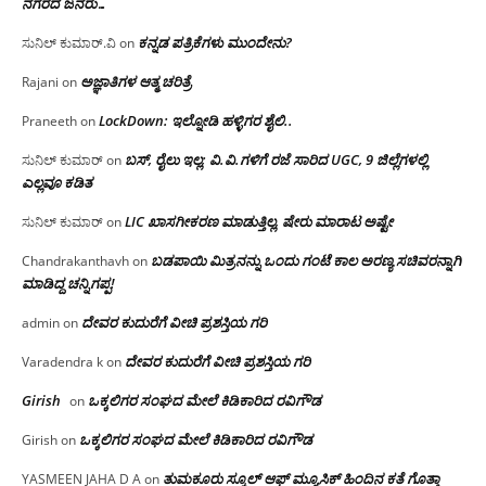
ನಗರದ ಜನರು…
ಕನ್ನಡ ಪತ್ರಿಕೆಗಳು ಮುಂದೇನು?
ಸುನಿಲ್ ಕುಮಾರ್.ವಿ
on
ಅಜ್ಞಾತಿಗಳ ಆತ್ಮ ಚರಿತ್ರೆ
Rajani
on
LockDown: ಇಲ್ನೋಡಿ ಹಳ್ಳಿಗರ ಶೈಲಿ..
Praneeth
on
ಬಸ್, ರೈಲು ಇಲ್ಲ; ವಿ.ವಿ.ಗಳಿಗೆ ರಜೆ ಸಾರಿದ UGC, 9 ಜಿಲ್ಲೆಗಳಲ್ಲಿ
ಸುನಿಲ್ ಕುಮಾರ್
on
ಎಲ್ಲವೂ ಕಡಿತ
LIC ಖಾಸಗೀಕರಣ ಮಾಡುತ್ತಿಲ್ಲ, ಷೇರು ಮಾರಾಟ ಅಷ್ಟೇ
ಸುನಿಲ್ ಕುಮಾರ್
on
ಬಡಪಾಯಿ ಮಿತ್ರನನ್ನು ಒಂದು ಗಂಟೆ ಕಾಲ ಅರಣ್ಯ ಸಚಿವರನ್ನಾಗಿ
Chandrakanthavh
on
ಮಾಡಿದ್ದ ಚನ್ನಿಗಪ್ಪ!
ದೇವರ ಕುದುರೆಗೆ ವೀಚಿ ಪ್ರಶಸ್ತಿಯ ಗರಿ
admin
on
ದೇವರ ಕುದುರೆಗೆ ವೀಚಿ ಪ್ರಶಸ್ತಿಯ ಗರಿ
Varadendra k
on
Girish
ಒಕ್ಕಲಿಗರ ಸಂಘದ ಮೇಲೆ ಕಿಡಿಕಾರಿದ ರವಿಗೌಡ
on
ಒಕ್ಕಲಿಗರ ಸಂಘದ ಮೇಲೆ ಕಿಡಿಕಾರಿದ ರವಿಗೌಡ
Girish
on
ತುಮಕೂರು ಸ್ಕೂಲ್ ಆಫ್ ಮ್ಯೂಸಿಕ್ ಹಿಂದಿನ ಕತೆ ಗೊತ್ತಾ
YASMEEN JAHA D A
on