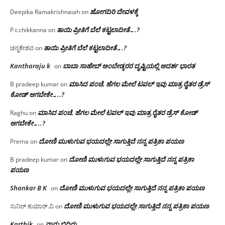
ಹೋಗದಿರಿ ದೇವಳಕ್ಕೆ
Deepika Ramakrishnaiah
on
ತಾಯಿ ಪ್ರೀತಿಗೆ ಬೆಲೆ ಕಟ್ಟಲಾದೀತೆ….?
P.t.chikkanna
on
ತಾಯಿ ಪ್ರೀತಿಗೆ ಬೆಲೆ ಕಟ್ಟಲಾದೀತೆ….?
ಚನ್ನಕೇಶವ
on
Kantharaju k
ಬಾಬಾ ಸಾಹೇಬ್ ಅಂಬೇಡ್ಕರರ ದೃಷ್ಟಿಯಲ್ಲಿ ಆದರ್ಶ ಭಾರತ
on
ಮಾಸಿದ ಪಂಚೆ, ಹೆಗಲ ಮೇಲೆ ಟವಲ್‌ ಇವು ಮಾತ್ರ ರೈತರ ಡ್ರೆಸ್‌
B pradeep kumar
on
ಕೋಡ್ ಆಗಬೇಕೇ…..?‌
ಮಾಸಿದ ಪಂಚೆ, ಹೆಗಲ ಮೇಲೆ ಟವಲ್‌ ಇವು ಮಾತ್ರ ರೈತರ ಡ್ರೆಸ್‌ ಕೋಡ್
Raghu
on
ಆಗಬೇಕೇ…..?‌
ದೋಣಿ ಮುಳುಗುವ ಭಯದಲ್ಲೇ ಸಾಗುತ್ತಿದೆ ನನ್ನ ಪತ್ರಿಕಾ ಪಯಣ
Prema
on
ದೋಣಿ ಮುಳುಗುವ ಭಯದಲ್ಲೇ ಸಾಗುತ್ತಿದೆ ನನ್ನ ಪತ್ರಿಕಾ
B pradeep kumar
on
ಪಯಣ
Shankar B K
ದೋಣಿ ಮುಳುಗುವ ಭಯದಲ್ಲೇ ಸಾಗುತ್ತಿದೆ ನನ್ನ ಪತ್ರಿಕಾ ಪಯಣ
on
ದೋಣಿ ಮುಳುಗುವ ಭಯದಲ್ಲೇ ಸಾಗುತ್ತಿದೆ ನನ್ನ ಪತ್ರಿಕಾ ಪಯಣ
ಸುನಿಲ್ ಕುಮಾರ್.ವಿ
on
Karthik
ನಾನು ಬಿದಿರು…
on