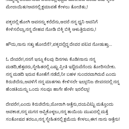
ಮೇಲಾಯಿತು!ಅವನಲ್ಲಿ ಕ್ಷಮಾಪಣೆ ಕೇಳಲು ತೋಚಿತು,!
ಪಕ್ಕದಲ್ಲಿ ಹೋಗಿ ಅವನನ್ನು ಕರೆದೆನು,ಆದರೆ ನನ್ನ ಧ್ವನಿ ಅವನಿಗೆ
ಕೇಳಿಸಲಿಲ್ಲಾ,ನನ್ನ ದೇಹವ ನೋಡಿ ಬಿಕ್ಕಿ ಬಿಕ್ಕಿ ಅಳುತ್ತಿರುವನು,!
ಹೌದು,ನಾನು ಸತ್ತು ಹೋದೆನೆ?,ಪಕ್ಕದಲ್ಲಿದ್ದ ದೇವರ ಪಟವ ನೋಡುತ್ತಾ…
ಓ ದೇವರೇ!,ನನಗೆ ಇನ್ನೂ ಕೆಲವು ದಿನಗಳು ಕೊಡಿ!ನಾನು ನನ್ನ
ಮಡದಿ,ಹೆತ್ತವರು,ಸ್ನೇಹಿತರಲ್ಲಿ ಎಷ್ಟು ಪ್ರೀತಿ ಇಟ್ಟಿರುವೆನೆಂದು ತೋರಿಸಬೇಕು.
ನನ್ನ ಮಡದಿ ಇರುವ ಕೋಣೆಗೆ ನಡೆದೆ,ನೀ ಬಹಳ ಸುಂದರವಾಗಿರುವೆ ಎಂದು
ಕಿರುಚಿದೆನು,ಅವಳಿಗೆ ನನ್ನ ಮಾತಗಳು ಕೇಳಿಸಲೇ ಇಲ್ಲಾ!ನಿಜ ಜೀವನದಲ್ಲಿ ನನ್ನ
ಹೆಂಡತಿಯನ್ನು ಒಂದು ಸಲವೂ ಹಾಗೇ ಹೇಳೇ ಇರಲಿಲ್ಲಾ!
ದೇವರೇ!,ಎಂದು ಕಿರುಚಿದೆನು,ಜೋರಾಗಿ ಅತ್ತೆನು,ದಯವಿಟ್ಟು ಮತ್ತೊಂದು
ಅವಕಾಶ,ನನ್ನ ಮಗನ ಅಪ್ಪಿಕೊಳ್ಳಲು,ನನ್ನ ತಾಯಿಯ ಮುಖದಲ್ಲಿ ಮತ್ತೆ
ಸಂತೋಷವ ತರಲೂ,ನನ್ನ ಸ್ನೇಹಿತನಲ್ಲಿ ಕ್ಷಮೆಯ ಕೇಳಲು,ಈಗ ನಾನು ಅತ್ತೆನು!