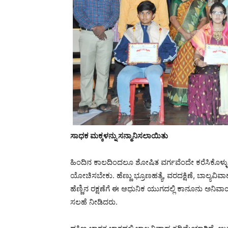
ಸಾಧಕ ಮಕ್ಕಳನ್ನು ಸನ್ಮಾನಿಸಲಾಯಿತು
ಹಿಂದಿನ ಕಾಲದಿಂದಲೂ ಶೋಷಿತ ವರ್ಗವೆಂದೇ ಕರೆಸಿಕೊಳ್ಳುವ ಮ
ಯೋಚಿಸಬೇಕು. ಹೆಣ್ಣು ಭ್ರೂಣಹತ್ಯೆ, ವರದಕ್ಷಿಣೆ, ಬಾಲ್ಯವ
ಹೆಣ್ಣಿನ ರಕ್ಷಣೆಗೆ ಈ ಆಧುನಿಕ ಯುಗದಲ್ಲಿ ಕಾನೂನು ಅನಿವಾ
ಸಲಹೆ ನೀಡಿದರು.