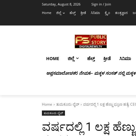
Saturday, August 8, 2026
Sign in / Join
Home
ಜಿಲ್ಲೆ
ಹೆಲ್ತ್
ಕ್ರೀಡೆ
ಸಿನಿಮಾ
ಕ್ರೈಂ
ತಂತ್ರಜ್ಞಾನ
ಜಸ
HOME
ಜಿಲ್ಲೆ
ಹೆಲ್ತ್
ಕ್ರೀಡೆ
ಸಿನಿಮಾ
ಆಪ್ತಸಮಾಲೋಚಕ
ರ
ನೇಮ
ಕ
– ಮಕ್ಕಳ ಸಂಸತ್ ನಲ್ಲಿ ಮಕ್ಕ
Home
ತುಮಕೂರು ಲೈವ್
ವರ್ಷದಲ್ಲಿ 1 ಲಕ್ಷ ಹೆಣ್ಣು ಭ್ರೂಣ ಹತ್ಯೆ: 
ತುಮಕೂರು ಲೈವ್
ವರ್ಷದಲ್ಲಿ 1 ಲಕ್ಷ ಹೆಣ್ಣ