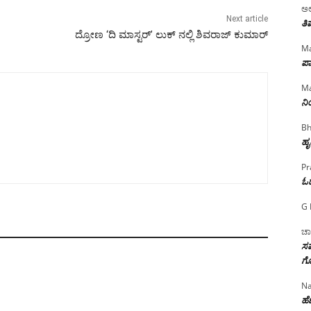
ಅಲ
Next article
ತಿ
ದ್ರೋಣ ‘ದಿ ಮಾಸ್ಟರ್’ ಲುಕ್ ನಲ್ಲಿ ಶಿವರಾಜ್ ಕುಮಾರ್
Ma
ಪಾ
Ma
ನ
Bh
ಹೃ
Pr
ಓ
G 
ಚಾ
ಸಮ
ಗೊ
Na
ಹೆಣ