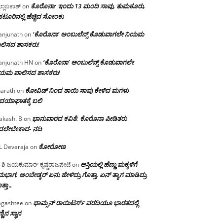
ಕೊರೊನಾ: ಇಂದು 13 ಮಂದಿ ಸಾವು, ತುಮಕೂರು,
್ಲಾಬಕಾಶ್
on
ಪಟೂರಿನಲ್ಲಿ ಹೆಚ್ಚಿದ ಸೋಂಕು
‘ಕೊರೊನಾ’ ಅಂಬುಲೆನ್ಸ್ ಕೊಡುವಾಗಲೇ ನಿಯಮ
njunath
on
ಲಿಸದ ಶಾಸಕರು!
‘ಕೊರೊನಾ’ ಅಂಬುಲೆನ್ಸ್ ಕೊಡುವಾಗಲೇ
njunath HN
on
ಿಯಮ ಪಾಲಿಸದ ಶಾಸಕರು!
ಕೋವಿಡ್ ನಿಂದ ತಾಯಿ ಸಾವು ಕೇಳಿದ ಮಗಳು
arath
on
ದಯಾಘಾತಕ್ಕೆ ಬಲಿ
ಭಾನುವಾರದ ಕವಿತೆ: ಕೊರೊನಾ ಪೀಡಿತರು
akash. B
on
ದಲೇಬೇಕಾದ- ನದಿ
ಕೋರೋಣ
L Devaraja
on
ಆಸ್ತಿಯಲ್ಲಿ ಹೆಣ್ಣು ಮಕ್ಕಳಿಗೆ
 ಶಿ ಜಯಕುಮಾರ್ ಕೃಷ್ಣರಾಜಪೇಟೆ
on
ಭಾಗ; ಅಂಬೇಡ್ಕರ್ ಏನು ಹೇಳಿದ್ರು ಗೊತ್ತಾ, ಏನ್ ತ್ಯಾಗ ಮಾಡಿದ್ರು
ತ್ತಾ…
ಥಾಮ್ಸನ್ ರಾಯಿಟರ್ಸ್ ವರದಿಯೂ ಭಾರತದಲ್ಲಿ
gashtee
on
್ಣಿನ ಸ್ಥಾನ‌