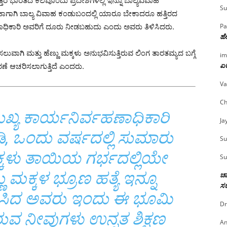
್ತರ ಭಾರತದ ಕೆಲವೊಂದು ಪ್ರದೇಶಗಳಲ್ಲಿ ಇನ್ನೂ ಬಾಲ್ಯವಿವಾಹ
Su
. ಹಾಗಾಗಿ ಬಾಲ್ಯ ವಿವಾಹ ಕಂಡುಬಂದಲ್ಲಿ ಯಾರೂ ಬೇಕಾದರೂ ಹತ್ತಿರದ
ಾಧಿಕಾರಿ ಅವರಿಗೆ ದೂರು ನೀಡಬಹುದು ಎಂದು ಅವರು ತಿಳಿಸಿದರು.
Pa
ಹೇ
ಸಲುವಾಗಿ ಮತ್ತು ಹೆಣ್ಣು ಮಕ್ಕಳು ಅನುಭವಿಸುತ್ತಿರುವ ಲಿಂಗ ತಾರತಮ್ಯದ ಬಗ್ಗೆ
im
ಏಕ
ರಣೆ ಆಚರಿಸಲಾಗುತ್ತಿದೆ ಎಂದರು.
Va
Ch
ಖ್ಯ ಕಾರ್ಯನಿರ್ವಹಣಾಧಿಕಾರಿ
Ja
ಿ, ಒಂದು ವರ್ಷದಲ್ಲಿ ಸುಮಾರು
Su
ಮಕ್ಕಳು ತಾಯಿಯ ಗರ್ಭದಲ್ಲಿಯೇ
Su
ಣ್ಣು ಮಕ್ಕಳ ಭ್ರೂಣ ಹತ್ಯೆ ಇನ್ನೂ
ಚಾ
ಸರ
ಾದಿಸಿದ ಅವರು ಇಂದು ಈ ಭೂಮಿ
Dr
ಿರುವ ನೀವುಗಳು ಉನ್ನತ ಶಿಕ್ಷಣ
An