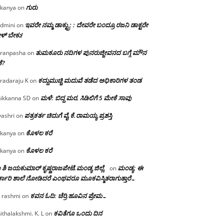
ಗುರು
kanya
on
ಇವರೇ ನಮ್ಮ ಡಾಕ್ಟ್ರು; : ದೇವರೇ ಬಂದ್ರೂ ರಜನಿ ಡಾಕ್ಟರೇ
dmini
on
ಳ್ ಬೇಕು!
ತುಮಕೂರು ನದಿಗಳ ಪುನರುಜ್ಜೀವನದ ಬಗ್ಗೆ ಮೌನ
ranpasha
on
ೆ?
ಕದ್ದುಮುಚ್ಚಿ ಮದುವೆ ತಡೆದ ಅಧಿಕಾರಿಗಳ ತಂಡ
radaraju K
on
ಮಳೆ: ಬಿದ್ದ ಮರ, ಸಿಡಿಲಿಗೆ 5 ಮೇಕೆ ಸಾವು
ikkanna SD
on
ಪತ್ರಕರ್ತ ಚಿದುಗೆ ವೈ.ಕೆ.ರಾಮಯ್ಯ ಪ್ರಶಸ್ತಿ
yashri
on
ಕೊಳಲ ಕರೆ
kanya
on
ಕೊಳಲ ಕರೆ
kanya
on
 ಶಿ ಜಯಕುಮಾರ್ ಕೃಷ್ಣರಾಜಪೇಟೆ.ಮಂಡ್ಯ ಜಿಲ್ಲೆ.
ಮಂಡ್ಯ: ಈ
on
್ಕಾರಿ ಶಾಲೆ ನೋಡಿದರೆ ಎಂಥವರೂ ಮೂಕವಿಸ್ಮಿತರಾಗುತ್ತಾರೆ…
ಕವನ ಓದಿ: ಚೆರ್ರಿ ಹೂವಿನ ಪ್ರೇಮ…
 rashmi
on
ಕವಿತೆಗೂ ಒಂದು ದಿನ
ithalakshmi. K. L
on