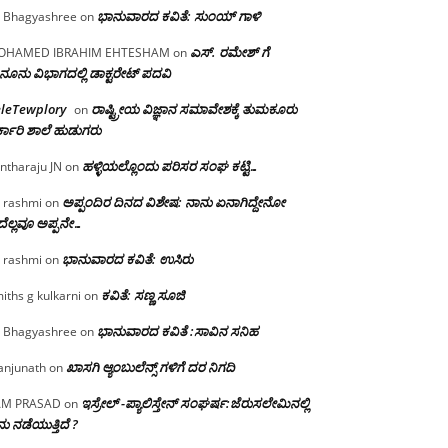
ಭಾನುವಾರದ ಕವಿತೆ: ಸುಂಯ್ ಗಾಳಿ
 Bhagyashree
on
ಎಸ್. ರಮೇಶ್ ಗೆ
OHAMED IBRAHIM EHTESHAM
on
ನೂನು ವಿಭಾಗದಲ್ಲಿ ಡಾಕ್ಟರೇಟ್ ಪದವಿ
eleTewplory
ರಾಷ್ಟ್ರೀಯ ವಿಜ್ಞಾನ ಸಮಾವೇಶಕ್ಕೆ‌ ತುಮಕೂರು
on
್ಕಾರಿ ಶಾಲೆ ಹುಡುಗರು
ಹಳ್ಳಿಯಲ್ಲೊಂದು ಪರಿಸರ ಸಂಘ ಕಟ್ಟಿ…
ntharaju JN
on
ಅಪ್ಪಂದಿರ ದಿನದ ವಿಶೇಷ: ನಾನು ಏನಾಗಿದ್ದೇನೋ‌
 rashmi
on
ೆಲ್ಲವೂ ಅಪ್ಪನೇ…
ಭಾನುವಾರದ ಕವಿತೆ: ಉಸಿರು
 rashmi
on
ಕವಿತೆ: ಸಣ್ಣ ಸೂಜಿ
iths g kulkarni
on
ಭಾನುವಾರದ ಕವಿತೆ :ಸಾವಿನ ಸನಿಹ
 Bhagyashree
on
ಖಾಸಗಿ ಆ್ಯಂಬುಲೆನ್ಸ್ ಗಳಿಗೆ ದರ ನಿಗದಿ
njunath
on
ಇಸ್ರೇಲ್ -ಪ್ಯಾಲಿಸ್ತೇನ್ ಸಂಘರ್ಷ:ಜೆರುಸಲೇಮಿನಲ್ಲಿ
AM PRASAD
on
ು ನಡೆಯುತ್ತಿದೆ ?