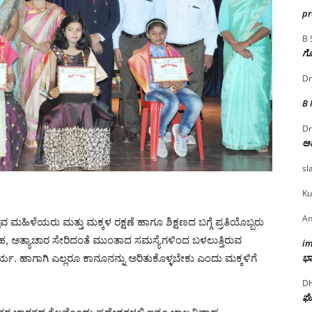
p
B 
ಗೊ
Dr
B
Dr
ಅ
sl
Ku
An
ಹಿಳೆಯರು ಮತ್ತು ಮಕ್ಕಳ ರಕ್ಷಣೆ ಹಾಗೂ ಶಿಕ್ಷಣದ ಬಗ್ಗೆ ಪ್ರತಿಯೊಬ್ಬರು
ಿವಾಹ, ಅತ್ಯಾಚಾರ ಸೇರಿದಂತೆ ಮುಂತಾದ ಸಮಸ್ಯೆಗಳಿಂದ ಬಳಲುತ್ತಿರುವ
i
ರ್ಯ. ಹಾಗಾಗಿ ಎಲ್ಲರೂ ಕಾನೂನನ್ನು ಅರಿತುಕೊಳ್ಳಬೇಕು ಎಂದು ಮಕ್ಕಳಿಗೆ
ಭಾ
Dh
ಘೋ