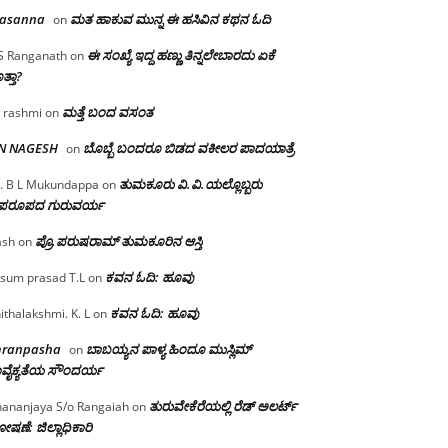
rasanna
ಮತ ಹಾಕುವ ಮುನ್ನ ಈ ಹಸಿವಿನ ಕಥನ ಓದಿ
on
ಈ ಸಂಖ್ಯೆ ಇದ್ದ ಹಣ್ಣು ತಿನ್ನಲೇಬಾರದು ಏಕೆ
S Ranganath
on
ತ್ತಾ?
ಮತ್ತೆ ಬಂದ ವಸಂತ
 rashmi
on
 N NAGESH
ಬೊಬ್ಬೆ ಬಂದರೂ ಬಿಡದ ವಕೀಲರ ಪಾದಯಾತ್ರೆ
on
ತುಮಕೂರು‌ ವಿ.ವಿ.ಯಲ್ಲೊಬ್ಬರು
. B L Mukundappa
on
ಪರೂಪದ ಗುರುವರ್ಯ
ಪ್ರೊ.ಪರುಷರಾಮ್ ತುಮಕೂರಿನ ಆಸ್ತಿ
ash
on
ಕವನ ಓದಿ: ಹೂವು
sum prasad T.L
on
ಕವನ ಓದಿ: ಹೂವು
ithalakshmi. K. L
on
mranpasha
ಬಾಬಯ್ಯನ ಪಾಳ್ಯ ಹಿಂದೂ ಮುಸ್ಲಿಮ್
on
ವೈಕ್ಯತೆಯ ಸೌಂದರ್ಯ
ತುರುವೇಕೆರೆಯಲ್ಲಿ ರೆಡ್ ಅಲರ್ಟ್
ananjaya S/o Rangaiah
on
ಷಣೆ: ಜಿಲ್ಲಾಧಿಕಾರಿ