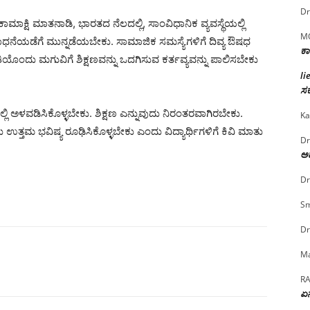
Dr
ಕ್ಷಿ ಮಾತನಾಡಿ, ಭಾರತದ ನೆಲದಲ್ಲಿ, ಸಾಂವಿಧಾನಿಕ ವ್ಯವಸ್ಥೆಯಲ್ಲಿ
M
ಮಕ್ಕಳು ಸಾಧನೆಯಡೆಗೆ ಮುನ್ನಡೆಯಬೇಕು. ಸಾಮಾಜಿಕ ಸಮಸ್ಯೆಗಳಿಗೆ ದಿವ್ಯ ಔಷಧ
ಕಾ
ತಿಯೊಂದು ಮಗುವಿಗೆ ಶಿಕ್ಷಣವನ್ನು ಒದಗಿಸುವ ಕರ್ತವ್ಯವನ್ನು ಪಾಲಿಸಬೇಕು
li
ಸರ
ನದಲ್ಲಿ ಅಳವಡಿಸಿಕೊಳ್ಳಬೇಕು. ಶಿಕ್ಷಣ ಎನ್ನುವುದು ನಿರಂತರವಾಗಿರಬೇಕು.
Ka
್ತಮ ಭವಿಷ್ಯ ರೂಢಿಸಿಕೊಳ್ಳಬೇಕು ಎಂದು ವಿದ್ಯಾರ್ಥಿಗಳಿಗೆ ಕಿವಿ ಮಾತು
Dr
ಅದ
Dr
Sm
Dr
Ma
R
ಏನ