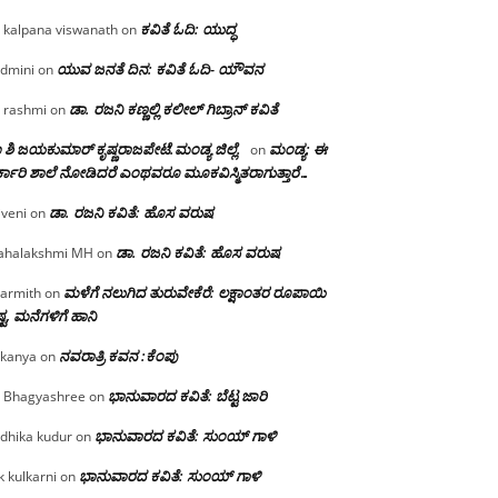
ಕವಿತೆ ಓದಿ: ಯುದ್ಧ
 kalpana viswanath
on
ಯುವ ಜನತೆ ದಿನ: ಕವಿತೆ ಓದಿ- ಯೌವನ
dmini
on
ಡಾ. ರಜನಿ‌ ಕಣ್ಣಲ್ಲಿ ಕಲೀಲ್ ಗಿಬ್ರಾನ್ ಕವಿತೆ
 rashmi
on
 ಶಿ ಜಯಕುಮಾರ್ ಕೃಷ್ಣರಾಜಪೇಟೆ.ಮಂಡ್ಯ ಜಿಲ್ಲೆ.
ಮಂಡ್ಯ: ಈ
on
್ಕಾರಿ ಶಾಲೆ ನೋಡಿದರೆ ಎಂಥವರೂ ಮೂಕವಿಸ್ಮಿತರಾಗುತ್ತಾರೆ…
ಡಾ. ರಜನಿ ಕವಿತೆ: ಹೊಸ ವರುಷ
iveni
on
ಡಾ. ರಜನಿ ಕವಿತೆ: ಹೊಸ ವರುಷ
halakshmi MH
on
ಮಳೆಗೆ ನಲುಗಿದ ತುರುವೇಕೆರೆ: ಲಕ್ಷಾಂತರ ರೂಪಾಯಿ
armith
on
್ಟ, ಮನೆಗಳಿಗೆ ಹಾನಿ
ನವರಾತ್ರಿ ಕವನ :ಕೆಂಪು
kanya
on
ಭಾನುವಾರದ ಕವಿತೆ: ಬೆಟ್ಟ ಜಾರಿ
 Bhagyashree
on
ಭಾನುವಾರದ ಕವಿತೆ: ಸುಂಯ್ ಗಾಳಿ
dhika kudur
on
ಭಾನುವಾರದ ಕವಿತೆ: ಸುಂಯ್ ಗಾಳಿ
k kulkarni
on