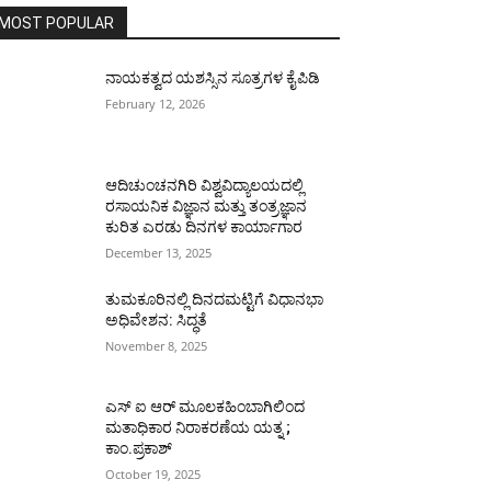
MOST POPULAR
ನಾಯಕತ್ವದ ಯಶಸ್ಸಿನ ಸೂತ್ರಗಳ ಕೈಪಿಡಿ
February 12, 2026
ಆದಿಚುಂಚನಗಿರಿ ವಿಶ್ವವಿದ್ಯಾಲಯದಲ್ಲಿ
ರಸಾಯನಿಕ ವಿಜ್ಞಾನ ಮತ್ತು ತಂತ್ರಜ್ಞಾನ
ಕುರಿತ ಎರಡು ದಿನಗಳ ಕಾರ್ಯಾಗಾರ
December 13, 2025
ತುಮಕೂರಿನಲ್ಲಿ ದಿನದಮಟ್ಟಿಗೆ ವಿಧಾನಭಾ
ಅಧಿವೇಶನ: ಸಿದ್ಧತೆ
November 8, 2025
ಎಸ್ ಐ ಆರ್ ಮೂಲಕಹಿಂಬಾಗಿಲಿಂದ
ಮತಾಧಿಕಾರ ನಿರಾಕರಣೆಯ ಯತ್ನ ;
ಕಾಂ.ಪ್ರಕಾಶ್
October 19, 2025