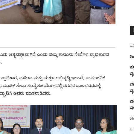
ಇನ್
ೂನು ಅತ್ಯವಶ್ಯಕವಾಗಿದೆ ಎಂದು ಜಿಲ್ಲಾ ಕಾನೂನು ಸೇವೆಗಳ ಪ್ರಾಧಿಕಾರದ
Su
ು.
ಕನ
ವ್ಯ
 ಪ್ರಾಧಿಕಾರ, ಮಹಿಳಾ ಮತ್ತು ಮಕ್ಕಳ ಅಭಿವೃದ್ಧಿ ಇಲಾಖೆ, ಸಾರ್ವಜನಿಕ
ಬಹ
 ಸಾಮಾಜಿಕ ಸೇವಾ ಸಂಸ್ಥೆ ಸಹಯೋಗದಲ್ಲಿ ನಗರದ ಬಾಲಭವನದಲ್ಲಿ
ವ್ಯ
 ಉದ್ಘಾಟಿಸಿ ಅವರು ಮಾತನಾಡಿದರು.
ವೂ
ವೂ
Sh
U