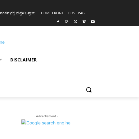
ಸಂಸತ್ ನಲ್ಲಿ ಮಕ್ಕಳ ಒತ್ತಾಯ
.
HOME FRONT
POST PAGE
DISCLAIMER
- Advertisment -