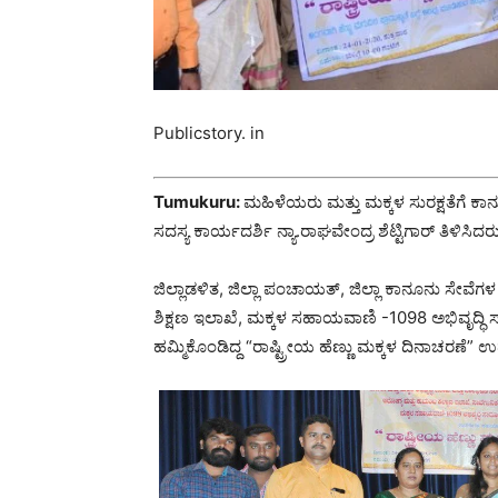
Publicstory. in
Tumukuru:
ಮಹಿಳೆಯರು ಮತ್ತು ಮಕ್ಕಳ ಸುರಕ್ಷತೆಗೆ ಕಾನ
ಸದಸ್ಯ ಕಾರ್ಯದರ್ಶಿ ನ್ಯಾ.ರಾಘವೇಂದ್ರ ಶೆಟ್ಟಿಗಾರ್ ತಿಳಿಸಿದರ
ಜಿಲ್ಲಾಡಳಿತ, ಜಿಲ್ಲಾ ಪಂಚಾಯತ್, ಜಿಲ್ಲಾ ಕಾನೂನು ಸೇವೆಗಳ
ಶಿಕ್ಷಣ ಇಲಾಖೆ, ಮಕ್ಕಳ ಸಹಾಯವಾಣಿ -1098 ಅಭಿವೃದ್ಧಿ
ಹಮ್ಮಿಕೊಂಡಿದ್ದ “ರಾಷ್ಟ್ರೀಯ ಹೆಣ್ಣು ಮಕ್ಕಳ ದಿನಾಚರಣೆ”