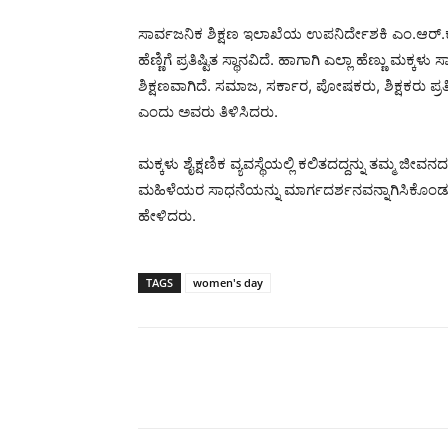
ಸಾರ್ವಜನಿಕ ಶಿಕ್ಷಣ ಇಲಾಖೆಯ ಉಪನಿರ್ದೇಶಕಿ ಎಂ.ಆರ್.ಕಾಮಾ
ಹೆಣ್ಣಿಗೆ ಪ್ರತಿಷ್ಟಿತ ಸ್ಥಾನವಿದೆ. ಹಾಗಾಗಿ ಎಲ್ಲಾ ಹೆಣ್ಣು 
ಶಿಕ್ಷಣವಾಗಿದೆ. ಸಮಾಜ, ಸರ್ಕಾರ, ಪೋಷಕರು, ಶಿಕ್ಷಕರು ಪ್ರ
ಎಂದು ಅವರು ತಿಳಿಸಿದರು.
ಮಕ್ಕಳು ಶೈಕ್ಷಣಿಕ ವ್ಯವಸ್ಥೆಯಲ್ಲಿ ಕಲಿತದದ್ದನ್ನು ತಮ್ಮ ಜೀವ
ಮಹಿಳೆಯರ ಸಾಧನೆಯನ್ನು ಮಾರ್ಗದರ್ಶನವನ್ನಾಗಿಸಿಕೊಂಡು ಉತ
ಹೇಳಿದರು.
TAGS
women's day
Share