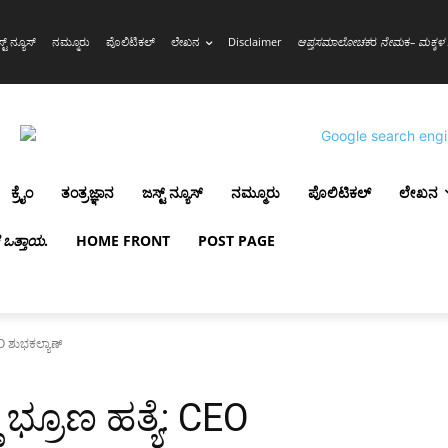
್ಟ್ ನ್ಯೂಸ್
ನಮ್ಮೂರು
ಪೊಲಿಟಿಕಲ್
ಲೇಖನ
Disclaimer
ಆಪ್ತಸಮಾಲೋಚಕ
ರ
ನೇಮ
ಕ
– ಮಕ್ಕಳ 
ಕ್ರೈಂ
ತಂತ್ರಜ್ಞಾನ
ಜಸ್ಟ್ ನ್ಯೂಸ್
ನಮ್ಮೂರು
ಪೊಲಿಟಿಕಲ್
ಲೇಖನ
ಳ ಒತ್ತಾಯ
.
HOME FRONT
POST PAGE
CEO ಶುಭಕಲ್ಯಾಣ್
ು ಭ್ರೂಣ ಹತ್ಯೆ: CEO