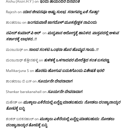
ಇಂದು ತಾಯಂದಿರ ದಿನವಂತೆ
Aishu (Aisiri.H.Y )
on
ಯಾರ ಜೀವನವೂ ಅಷ್ಟು ಸುಲಭ, ಸರಾಗವಲ್ಲ ಏಕೆ ಗೊತ್ತಾ?
Rajesh
on
ಜಂಗಮವಾಣಿ ಜಾಗದೊಳ್ ಮೂಕಪ್ರೇಕ್ಷಕ ನಾವಿಂದು
ಶಾಂತರಾಜು
on
ನವೀನ್ ಕುಮಾರ್ ಪಿ ಆರ್
ಮದ್ಯಪಾನ ಆರೋಗ್ಯಕ್ಕೆ ಹಾನಿಕರ; ವಾಸ್ತವದಲ್ಲಿ ಅಳುವ
on
ಸರ್ಕಾರಕ್ಕೆ ಲಾಭಕರ..!!
ಸಾಲದ ಸಂಕಟ ಒಂಥರಾ ಹೊರ ಹೊಮ್ಮದ ಗಾಯ..!!
ಮಂಜುನಾಥ್
on
ತುಳಿತಕ್ಕೆ ಒಳಗಾದವರ ಮೇಲೆತ್ತಿದ ಸಂತ ಬಸವಣ್ಣ
ಮಂಜುನಾಥ್ ಹೆತ್ತೇನಹಳ್ಳಿ
on
ಹೊರಟು ಹೋಗುವ ಬದುಕಿಗೊಂದು ವಿಶೇಷತೆ ಇರಲಿ
Mallikarjuna S
on
ಸೂರ್ಯನೇ ದೇವರಾದಾಗ
ಶಾಂತರಾಜು ಬಿ ಎಸ್
on
ಸೂರ್ಯನೇ ದೇವರಾದಾಗ
Shankar barakanahall
on
ಮುಕ್ಕಾಲು ಎಕೆರೆಯಲ್ಲಿ ಏನ್ನೆಲ್ಲ‌ ಮಾಡಬಹುದು: ನೋಡಲು ದಂಜ್ಯಾನಾಯ್ಕರ
ಮಹೇಶ್
on
ತೋಟಕ್ಕೆ ಬನ್ನಿ
ಮುಕ್ಕಾಲು ಎಕೆರೆಯಲ್ಲಿ ಏನ್ನೆಲ್ಲ‌ ಮಾಡಬಹುದು: ನೋಡಲು
ಶಂಕರ್ ಬರಕನಹಾಲ್
on
ದಂಜ್ಯಾನಾಯ್ಕರ ತೋಟಕ್ಕೆ ಬನ್ನಿ