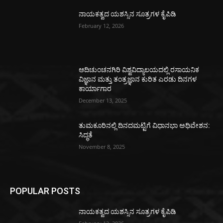
ನಾಯಕತ್ವದ ಯಶಸ್ಸಿನ ಸೂತ್ರಗಳ ಕೈಪಿಡಿ
February 12, 2026
ಆದಿಚುಂಚನಗಿರಿ ವಿಶ್ವವಿದ್ಯಾಲಯದಲ್ಲಿ ರಸಾಯನಿಕ
ವಿಜ್ಞಾನ ಮತ್ತು ತಂತ್ರಜ್ಞಾನ ಕುರಿತ ಎರಡು ದಿನಗಳ
ಕಾರ್ಯಾಗಾರ
December 13, 2025
ತುಮಕೂರಿನಲ್ಲಿ ದಿನದಮಟ್ಟಿಗೆ ವಿಧಾನಭಾ ಅಧಿವೇಶನ:
ಸಿದ್ಧತೆ
November 8, 2025
POPULAR POSTS
ನಾಯಕತ್ವದ ಯಶಸ್ಸಿನ ಸೂತ್ರಗಳ ಕೈಪಿಡಿ