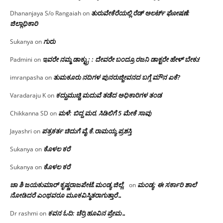
ತುರುವೇಕೆರೆಯಲ್ಲಿ ರೆಡ್ ಅಲರ್ಟ್ ಘೋಷಣೆ:
Dhananjaya S/o Rangaiah
on
ಜಿಲ್ಲಾಧಿಕಾರಿ
ಗುರು
Sukanya
on
ಇವರೇ ನಮ್ಮ ಡಾಕ್ಟ್ರು; : ದೇವರೇ ಬಂದ್ರೂ ರಜನಿ ಡಾಕ್ಟರೇ ಹೇಳ್ ಬೇಕು!
Padmini
on
ತುಮಕೂರು ನದಿಗಳ ಪುನರುಜ್ಜೀವನದ ಬಗ್ಗೆ ಮೌನ ಏಕೆ?
imranpasha
on
ಕದ್ದುಮುಚ್ಚಿ ಮದುವೆ ತಡೆದ ಅಧಿಕಾರಿಗಳ ತಂಡ
Varadaraju K
on
ಮಳೆ: ಬಿದ್ದ ಮರ, ಸಿಡಿಲಿಗೆ 5 ಮೇಕೆ ಸಾವು
Chikkanna SD
on
ಪತ್ರಕರ್ತ ಚಿದುಗೆ ವೈ.ಕೆ.ರಾಮಯ್ಯ ಪ್ರಶಸ್ತಿ
Jayashri
on
ಕೊಳಲ ಕರೆ
Sukanya
on
ಕೊಳಲ ಕರೆ
Sukanya
on
ಚಾ ಶಿ ಜಯಕುಮಾರ್ ಕೃಷ್ಣರಾಜಪೇಟೆ.ಮಂಡ್ಯ ಜಿಲ್ಲೆ.
ಮಂಡ್ಯ: ಈ ಸರ್ಕಾರಿ ಶಾಲೆ
on
ನೋಡಿದರೆ ಎಂಥವರೂ ಮೂಕವಿಸ್ಮಿತರಾಗುತ್ತಾರೆ…
ಕವನ ಓದಿ: ಚೆರ್ರಿ ಹೂವಿನ ಪ್ರೇಮ…
Dr rashmi
on