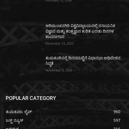
February 12, 2026
ಆದಿಚುಂಚನಗಿರಿ ವಿಶ್ವವಿದ್ಯಾಲಯದಲ್ಲಿ ರಸಾಯನಿಕ
ವಿಜ್ಞಾನ ಮತ್ತು ತಂತ್ರಜ್ಞಾನ ಕುರಿತ ಎರಡು ದಿನಗಳ
ಕಾರ್ಯಾಗಾರ
December 13, 2025
ತುಮಕೂರಿನಲ್ಲಿ ದಿನದಮಟ್ಟಿಗೆ ವಿಧಾನಭಾ ಅಧಿವೇಶನ:
ಸಿದ್ಧತೆ
November 8, 2025
POPULAR CATEGORY
ತುಮಕೂರು ಲೈವ್
960
ಜಸ್ಟ್ ನ್ಯೂಸ್
597
ಜನಮನ
316