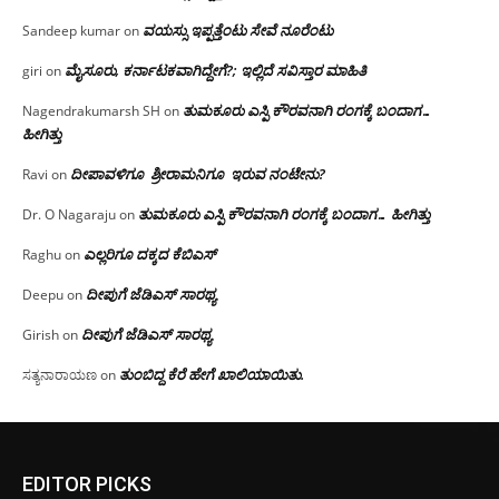
ವಯಸ್ಸು ಇಪ್ಪತ್ತೆಂಟು ಸೇವೆ ನೂರೆಂಟು
Sandeep kumar
on
ಮೈಸೂರು, ಕರ್ನಾಟಕವಾಗಿದ್ದೇಗೆ?; ಇಲ್ಲಿದೆ ಸವಿಸ್ತಾರ ಮಾಹಿತಿ
giri
on
ತುಮಕೂರು ಎಸ್ಪಿ ಕೌರವನಾಗಿ ರಂಗಕ್ಕೆ ಬಂದಾಗ…
Nagendrakumarsh SH
on
ಹೀಗಿತ್ತು
ದೀಪಾವಳಿಗೂ ಶ್ರೀರಾಮನಿಗೂ ಇರುವ ನಂಟೇನು?
Ravi
on
ತುಮಕೂರು ಎಸ್ಪಿ ಕೌರವನಾಗಿ ರಂಗಕ್ಕೆ ಬಂದಾಗ… ಹೀಗಿತ್ತು
Dr. O Nagaraju
on
ಎಲ್ಲರಿಗೂ ದಕ್ಕದ ಕೆಬಿಎಸ್
Raghu
on
ದೀಪುಗೆ ಜೆಡಿಎಸ್ ಸಾರಥ್ಯ
Deepu
on
ದೀಪುಗೆ ಜೆಡಿಎಸ್ ಸಾರಥ್ಯ
Girish
on
ತುಂಬಿದ್ದ ಕೆರೆ ಹೇಗೆ ಖಾಲಿಯಾಯಿತು.
ಸತ್ಯನಾರಾಯಣ
on
EDITOR PICKS