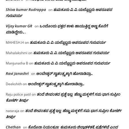
Shiva kumar Rudrappa
ತುಮಕೂರು‌ ವಿ.ವಿ.ಯಲ್ಲೊಬ್ಬರು ಅಪರೂಪದ
on
ಗುರುವರ್ಯ
Vijay kumar GR
ಒಂದೊಂದು ಭತ್ತದ ಕಾಳು ಹಾಯುತ್ತಿದ್ದ ಅಣ್ಣ ಕೊನೆಗೆ
on
ಮಾಡಿದ್ದೇನು….
ತುಮಕೂರು‌ ವಿ.ವಿ.ಯಲ್ಲೊಬ್ಬರು ಅಪರೂಪದ ಗುರುವರ್ಯ
MAHESH.H
on
ತುಮಕೂರು‌ ವಿ.ವಿ.ಯಲ್ಲೊಬ್ಬರು ಅಪರೂಪದ ಗುರುವರ್ಯ
Mahalakshmi
on
ತುಮಕೂರು‌ ವಿ.ವಿ.ಯಲ್ಲೊಬ್ಬರು ಅಪರೂಪದ ಗುರುವರ್ಯ
Manjunatha B
on
Ravi Janashri
ಅಂಬೇಡ್ಕರ್ ಸ್ವಾತಂತ್ರ್ಯಕ್ಕಾಗಿ ಹೋರಾಡಿದ್ರಾ…
on
ಅಂಬೇಡ್ಕರ್ ಸ್ವಾತಂತ್ರ್ಯಕ್ಕಾಗಿ ಹೋರಾಡಿದ್ರಾ…
Deekshith
on
ತಂದೆ ಜೀವಂತದ ಪ್ರಶ್ನೆ ಇಲ್ಲ: ಹೆಣ್ಣು ಮಕ್ಕಳಿಗೆ ಸಮ ಭಾಗ-ಸುಪ್ರೀಂ
Raju police patil
on
ಕೋರ್ಟ್ ತೀರ್ಪು
ತಂದೆ ಜೀವಂತದ ಪ್ರಶ್ನೆ ಇಲ್ಲ: ಹೆಣ್ಣು ಮಕ್ಕಳಿಗೆ ಸಮ ಭಾಗ-ಸುಪ್ರೀಂ ಕೋರ್ಟ್
nataraja
on
ತೀರ್ಪು
Chethan
ಕೊರೊನಾ ನಿಯಂತ್ರಣ: ತುಮಕೂರು ಜಿಲ್ಲಾಡಳಿತಕ್ಕೆ ಪ್ರಶ್ನೆಗಳಿವೆ ಎಂದ
on