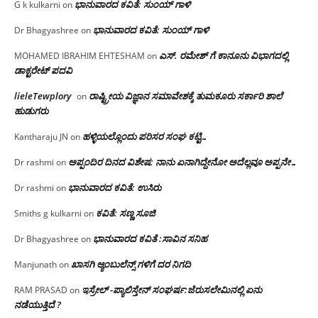
ಭಾನುವಾರದ ಕವಿತೆ: ಸುಂಯ್ ಗಾಳಿ
G k kulkarni
on
ಭಾನುವಾರದ ಕವಿತೆ: ಸುಂಯ್ ಗಾಳಿ
Dr Bhagyashree
on
ಎಸ್. ರಮೇಶ್ ಗೆ ಕಾನೂನು ವಿಭಾಗದಲ್ಲಿ
MOHAMED IBRAHIM EHTESHAM
on
ಡಾಕ್ಟರೇಟ್ ಪದವಿ
lieleTewplory
ರಾಷ್ಟ್ರೀಯ ವಿಜ್ಞಾನ ಸಮಾವೇಶಕ್ಕೆ‌ ತುಮಕೂರು ಸರ್ಕಾರಿ ಶಾಲೆ
on
ಹುಡುಗರು
ಹಳ್ಳಿಯಲ್ಲೊಂದು ಪರಿಸರ ಸಂಘ ಕಟ್ಟಿ…
Kantharaju JN
on
ಅಪ್ಪಂದಿರ ದಿನದ ವಿಶೇಷ: ನಾನು ಏನಾಗಿದ್ದೇನೋ‌ ಅದೆಲ್ಲವೂ ಅಪ್ಪನೇ…
Dr rashmi
on
ಭಾನುವಾರದ ಕವಿತೆ: ಉಸಿರು
Dr rashmi
on
ಕವಿತೆ: ಸಣ್ಣ ಸೂಜಿ
Smiths g kulkarni
on
ಭಾನುವಾರದ ಕವಿತೆ :ಸಾವಿನ ಸನಿಹ
Dr Bhagyashree
on
ಖಾಸಗಿ ಆ್ಯಂಬುಲೆನ್ಸ್ ಗಳಿಗೆ ದರ ನಿಗದಿ
Manjunath
on
ಇಸ್ರೇಲ್ -ಪ್ಯಾಲಿಸ್ತೇನ್ ಸಂಘರ್ಷ:ಜೆರುಸಲೇಮಿನಲ್ಲಿ ಏನು
RAM PRASAD
on
ನಡೆಯುತ್ತಿದೆ ?