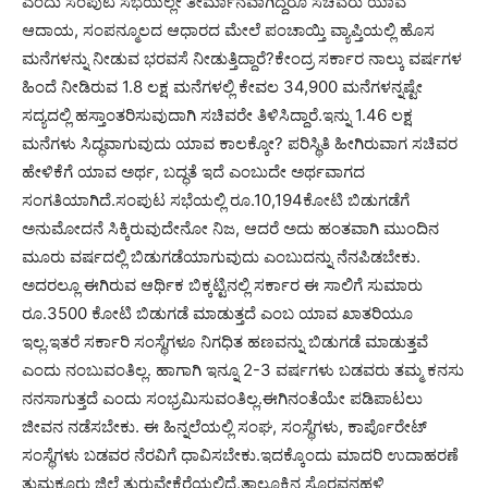
ಎಂದು ಸಂಪುಟ ಸಭೆಯಲ್ಲೇ ತೀರ್ಮಾನವಾಗಿದ್ದರೂ ಸಚಿವರು ಯಾವ
ಆದಾಯ, ಸಂಪನ್ಮೂಲದ ಆಧಾರದ ಮೇಲೆ ಪಂಚಾಯ್ತಿ ವ್ಯಾಪ್ತಿಯಲ್ಲಿ ಹೊಸ
ಮನೆಗಳನ್ನು ನೀಡುವ ಭರವಸೆ ನೀಡುತ್ತಿದ್ದಾರೆ?ಕೇಂದ್ರ ಸರ್ಕಾರ ನಾಲ್ಕು ವರ್ಷಗಳ
ಹಿಂದೆ ನೀಡಿರುವ 1.8 ಲಕ್ಷ ಮನೆಗಳಲ್ಲಿ ಕೇವಲ 34,900 ಮನೆಗಳನ್ನಷ್ಟೇ
ಸದ್ಯದಲ್ಲಿ ಹಸ್ತಾಂತರಿಸುವುದಾಗಿ ಸಚಿವರೇ ತಿಳಿಸಿದ್ದಾರೆ.ಇನ್ನು 1.46 ಲಕ್ಷ
ಮನೆಗಳು ಸಿದ್ಧವಾಗುವುದು ಯಾವ ಕಾಲಕ್ಕೋ? ಪರಿಸ್ಥಿತಿ ಹೀಗಿರುವಾಗ ಸಚಿವರ
ಹೇಳಿಕೆಗೆ ಯಾವ ಅರ್ಥ, ಬದ್ಧತೆ ಇದೆ ಎಂಬುದೇ ಅರ್ಥವಾಗದ
ಸಂಗತಿಯಾಗಿದೆ.ಸಂಪುಟ ಸಭೆಯಲ್ಲಿ ರೂ.10,194ಕೋಟಿ ಬಿಡುಗಡೆಗೆ
ಅನುಮೋದನೆ ಸಿಕ್ಕಿರುವುದೇನೋ ನಿಜ, ಆದರೆ ಅದು ಹಂತವಾಗಿ ಮುಂದಿನ
ಮೂರು ವರ್ಷದಲ್ಲಿ ಬಿಡುಗಡೆಯಾಗುವುದು ಎಂಬುದನ್ನು ನೆನಪಿಡಬೇಕು.
ಅದರಲ್ಲೂ ಈಗಿರುವ ಆರ್ಥಿಕ ಬಿಕ್ಕಟ್ಟಿನಲ್ಲಿ ಸರ್ಕಾರ ಈ ಸಾಲಿಗೆ ಸುಮಾರು
ರೂ.3500 ಕೋಟಿ ಬಿಡುಗಡೆ ಮಾಡುತ್ತದೆ ಎಂಬ ಯಾವ ಖಾತರಿಯೂ
ಇಲ್ಲ.ಇತರೆ ಸರ್ಕಾರಿ ಸಂಸ್ಥೆಗಳೂ ನಿಗಧಿತ ಹಣವನ್ನು ಬಿಡುಗಡೆ ಮಾಡುತ್ತವೆ
ಎಂದು ನಂಬುವಂತಿಲ್ಲ. ಹಾಗಾಗಿ ಇನ್ನೂ 2-3 ವರ್ಷಗಳು ಬಡವರು ತಮ್ಮ ಕನಸು
ನನಸಾಗುತ್ತದೆ ಎಂದು ಸಂಭ್ರಮಿಸುವಂತಿಲ್ಲ.ಈಗಿನಂತೆಯೇ ಪಡಿಪಾಟಲು
ಜೀವನ ನಡೆಸಬೇಕು. ಈ ಹಿನ್ನಲೆಯಲ್ಲಿ ಸಂಘ, ಸಂಸ್ಥೆಗಳು, ಕಾರ್ಪೊರೇಟ್
ಸಂಸ್ಥೆಗಳು ಬಡವರ ನೆರವಿಗೆ ಧಾವಿಸಬೇಕು.ಇದಕ್ಕೊಂದು ಮಾದರಿ ಉದಾಹರಣೆ
ತುಮಕೂರು ಜಿಲ್ಲೆ ತುರುವೇಕೆರೆಯಲ್ಲಿದೆ.ತಾಲ್ಲೂಕಿನ ಸೊರವನಹಳ್ಳಿ