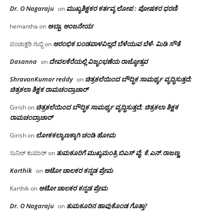
Dr. O Nagaraju
ಮುಖ್ಯಶಿಕ್ಷಕರ ಕರ್ತವ್ಯ ಲೋಪ : ಪೋಷಕರ ಧರಣಿ
on
ಅಬ್ಬಾ, ಆಂಜನೇಯ!
hemantha
on
ಆರಂಭಿಕ ಬಂಡವಾಳವಿಲ್ಲದೆ ಬೆಳೆಯುವ ಬೆಳೆ- ಮಿಡಿ ಸೌತೆ
ಪಂಚಾಕ್ಷರಿ ಗುಬ್ಬಿ
on
Dasanna
ದೇವಲಕೆರೆಯಲ್ಲಿ ವಿಜೃಂಭಣೆಯ ರಾಜ್ಯೋತ್ಸವ
on
ShravanKumar reddy
ಚಿತ್ರಕಲೆಯಿಂದ ಬೌದ್ಧಿಕ ಸಾಮರ್ಥ್ಯ ವೃದ್ಧಿಸುತ್ತದೆ;
on
ಚಿತ್ರಕಲಾ ಶಿಕ್ಷಕ ರಾಮಚಂದ್ರಾಚಾರ್
ಚಿತ್ರಕಲೆಯಿಂದ ಬೌದ್ಧಿಕ ಸಾಮರ್ಥ್ಯ ವೃದ್ಧಿಸುತ್ತದೆ; ಚಿತ್ರಕಲಾ ಶಿಕ್ಷಕ
Girish
on
ರಾಮಚಂದ್ರಾಚಾರ್
ಲೋಕಕಲ್ಯಾಣಕ್ಕಾಗಿ ಚಂಡಿ ಹೋಮ
Girish
on
ತುಮಕೂರಿಗೆ ಮುಖ್ಯಮಂತ್ರಿ ಬಿಎಸ್ ವೈ: ಕೆ.ಎನ್.ರಾಜಣ್ಣ
ಸುನಿಲ್ ಕುಮಾರ್
on
Karthik
ಆಟೋ ಚಾಲಕರ ಕನ್ನಡ ಪ್ರೇಮ
on
ಆಟೋ ಚಾಲಕರ ಕನ್ನಡ ಪ್ರೇಮ
Karthik
on
Dr. O Nagaraju
ತುಮಕೂರಿನ ಹಾವುಕೊಂಡ ಗೊತ್ತಾ?
on