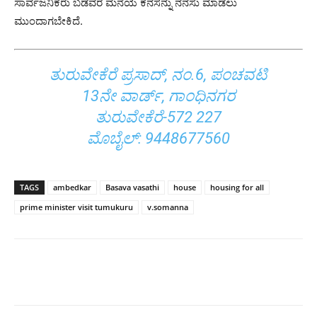
ಸಾರ್ವಜನಿಕರು ಬಡವರ ಮನೆಯ ಕನಸನ್ನು ನನಸು ಮಾಡಲು
ಮುಂದಾಗಬೇಕಿದೆ.
ತುರುವೇಕೆರೆ ಪ್ರಸಾದ್, ನಂ.6, ಪಂಚವಟಿ
13ನೇ ವಾರ್ಡ್, ಗಾಂಧಿನಗರ
ತುರುವೇಕೆರೆ-572 227
ಮೊಬೈಲ್: 9448677560
TAGS
ambedkar
Basava vasathi
house
housing for all
prime minister visit tumukuru
v.somanna