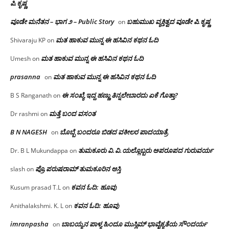
ಪಿ.ಕೃಷ್ಣ
ವೂಡೇ ಮನೆತನ – ಭಾಗ ೨ – Public Story
ಬಹುಮುಖ ವ್ಯಕ್ತಿತ್ವದ ವೂಡೇ ಪಿ.ಕೃಷ್ಣ
on
ಮತ ಹಾಕುವ ಮುನ್ನ ಈ ಹಸಿವಿನ ಕಥನ ಓದಿ
Shivaraju KP
on
ಮತ ಹಾಕುವ ಮುನ್ನ ಈ ಹಸಿವಿನ ಕಥನ ಓದಿ
Umesh
on
prasanna
ಮತ ಹಾಕುವ ಮುನ್ನ ಈ ಹಸಿವಿನ ಕಥನ ಓದಿ
on
ಈ ಸಂಖ್ಯೆ ಇದ್ದ ಹಣ್ಣು ತಿನ್ನಲೇಬಾರದು ಏಕೆ ಗೊತ್ತಾ?
B S Ranganath
on
ಮತ್ತೆ ಬಂದ ವಸಂತ
Dr rashmi
on
B N NAGESH
ಬೊಬ್ಬೆ ಬಂದರೂ ಬಿಡದ ವಕೀಲರ ಪಾದಯಾತ್ರೆ
on
ತುಮಕೂರು‌ ವಿ.ವಿ.ಯಲ್ಲೊಬ್ಬರು ಅಪರೂಪದ ಗುರುವರ್ಯ
Dr. B L Mukundappa
on
ಪ್ರೊ.ಪರುಷರಾಮ್ ತುಮಕೂರಿನ ಆಸ್ತಿ
slash
on
ಕವನ ಓದಿ: ಹೂವು
Kusum prasad T.L
on
ಕವನ ಓದಿ: ಹೂವು
Anithalakshmi. K. L
on
imranpasha
ಬಾಬಯ್ಯನ ಪಾಳ್ಯ ಹಿಂದೂ ಮುಸ್ಲಿಮ್ ಭಾವೈಕ್ಯತೆಯ ಸೌಂದರ್ಯ
on