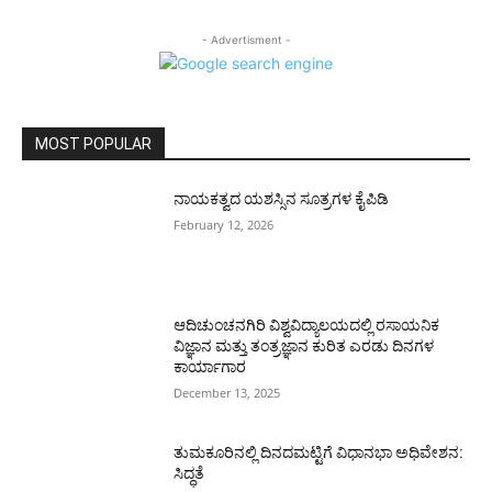
- Advertisment -
MOST POPULAR
ನಾಯಕತ್ವದ ಯಶಸ್ಸಿನ ಸೂತ್ರಗಳ ಕೈಪಿಡಿ
February 12, 2026
ಆದಿಚುಂಚನಗಿರಿ ವಿಶ್ವವಿದ್ಯಾಲಯದಲ್ಲಿ ರಸಾಯನಿಕ
ವಿಜ್ಞಾನ ಮತ್ತು ತಂತ್ರಜ್ಞಾನ ಕುರಿತ ಎರಡು ದಿನಗಳ
ಕಾರ್ಯಾಗಾರ
December 13, 2025
ತುಮಕೂರಿನಲ್ಲಿ ದಿನದಮಟ್ಟಿಗೆ ವಿಧಾನಭಾ ಅಧಿವೇಶನ:
ಸಿದ್ಧತೆ