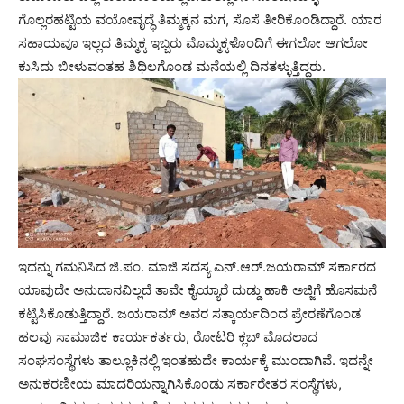
ಗೊಲ್ಲರಹಟ್ಟಿಯ ವಯೋವೃದ್ಧೆ ತಿಮ್ಮಕ್ಕನ ಮಗ, ಸೊಸೆ ತೀರಿಕೊಂಡಿದ್ದಾರೆ. ಯಾರ
ಸಹಾಯವೂ ಇಲ್ಲದ ತಿಮ್ಮಕ್ಕ ಇಬ್ಬರು ಮೊಮ್ಮಕ್ಕಳೊಂದಿಗೆ ಈಗಲೋ ಆಗಲೋ
ಕುಸಿದು ಬೀಳುವಂತಹ ಶಿಥಿಲಗೊಂಡ ಮನೆಯಲ್ಲಿ ದಿನತಳ್ಳುತ್ತಿದ್ದರು.
ಇದನ್ನು ಗಮನಿಸಿದ ಜಿ.ಪಂ. ಮಾಜಿ ಸದಸ್ಯ ಎನ್.ಆರ್.ಜಯರಾಮ್ ಸರ್ಕಾರದ
ಯಾವುದೇ ಅನುದಾನವಿಲ್ಲದೆ ತಾವೇ ಕೈಯ್ಯಾರೆ ದುಡ್ಡು ಹಾಕಿ ಅಜ್ಜಿಗೆ ಹೊಸಮನೆ
ಕಟ್ಟಿಸಿಕೊಡುತ್ತಿದ್ದಾರೆ. ಜಯರಾಮ್ ಅವರ ಸತ್ಕಾರ್ಯದಿಂದ ಪ್ರೇರಣೆಗೊಂಡ
ಹಲವು ಸಾಮಾಜಿಕ ಕಾರ್ಯಕರ್ತರು, ರೋಟರಿ ಕ್ಲಬ್ ಮೊದಲಾದ
ಸಂಘಸಂಸ್ಥೆಗಳು ತಾಲ್ಲೂಕಿನಲ್ಲಿ ಇಂತಹುದೇ ಕಾರ್ಯಕ್ಕೆ ಮುಂದಾಗಿವೆ. ಇದನ್ನೇ
ಅನುಕರಣೀಯ ಮಾದರಿಯನ್ನಾಗಿಸಿಕೊಂಡು ಸರ್ಕಾರೇತರ ಸಂಸ್ಥೆಗಳು,