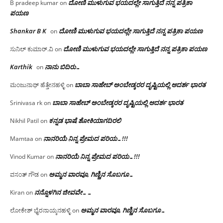
ದೋಣಿ ಮುಳುಗುವ ಭಯದಲ್ಲೇ ಸಾಗುತ್ತಿದೆ ನನ್ನ ಪತ್ರಿಕಾ
B pradeep kumar
on
ಪಯಣ
Shankar B K
ದೋಣಿ ಮುಳುಗುವ ಭಯದಲ್ಲೇ ಸಾಗುತ್ತಿದೆ ನನ್ನ ಪತ್ರಿಕಾ ಪಯಣ
on
ದೋಣಿ ಮುಳುಗುವ ಭಯದಲ್ಲೇ ಸಾಗುತ್ತಿದೆ ನನ್ನ ಪತ್ರಿಕಾ ಪಯಣ
ಸುನಿಲ್ ಕುಮಾರ್.ವಿ
on
Karthik
ನಾನು ಬಿದಿರು…
on
ಬಾಬಾ ಸಾಹೇಬ್ ಅಂಬೇಡ್ಕರರ ದೃಷ್ಟಿಯಲ್ಲಿ ಆದರ್ಶ ಭಾರತ
ಮಂಜುನಾಥ್ ಹೆತ್ತೇನಹಳ್ಳಿ
on
ಬಾಬಾ ಸಾಹೇಬ್ ಅಂಬೇಡ್ಕರರ ದೃಷ್ಟಿಯಲ್ಲಿ ಆದರ್ಶ ಭಾರತ
Srinivasa rk
on
ಕನ್ನಡ ಭಾಷೆ ಶೋಕಿಯಾಗದಿರಲಿ
Nikhil Patil
on
ನಾನರಿಯೆ ನಿನ್ನ ಪ್ರೇಮದ ಪರಿಯ…!!!
Mamtaa
on
ನಾನರಿಯೆ ನಿನ್ನ ಪ್ರೇಮದ ಪರಿಯ…!!!
Vinod Kumar
on
ಅಮ್ಮನ ವಾರವೂ, ಗಿಣ್ಣಿನ ಸೊಬಗೂ…
ವಸಂತ್ ಗೌಡ
on
ನನ್ನೊಳಗಿನ ಜೀವವೇ……
Kiran
on
ಅಮ್ಮನ ವಾರವೂ, ಗಿಣ್ಣಿನ ಸೊಬಗೂ…
ಲೋಕೇಶ್ ಭೈರನಾಯ್ಕನಹಳ್ಳಿ
on