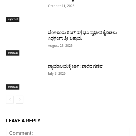
October 11, 2025
ಜನಮನ
ಬೆಂಗಳೂರು ರಿಂಗ್ ರಸ್ತೆ ಭೂ ಸ್ವಾಧೀನ ಕೈಬಿಡಲು
ಸಿದ್ದಗಂಗಾ ಶ್ರೀ ಒತ್ತಾಯ
August 23, 2025
ಜನಮನ
ನ್ಯಾಯಾಲಯಕ್ಕೆ ಜಾಗ: ವಾರದ ಗಡವು
July 8, 2025
ಜನಮನ
LEAVE A REPLY