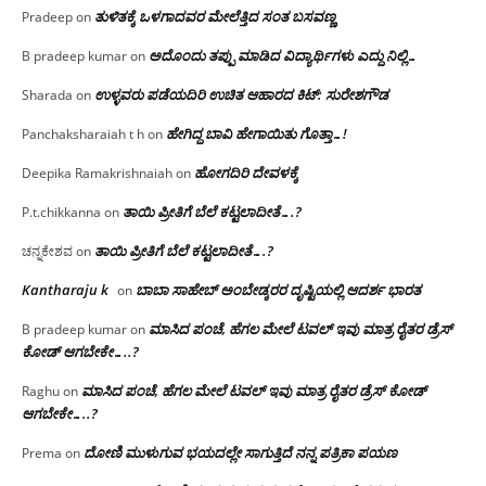
ತುಳಿತಕ್ಕೆ ಒಳಗಾದವರ ಮೇಲೆತ್ತಿದ ಸಂತ ಬಸವಣ್ಣ
Pradeep
on
ಅದೊಂದು ತಪ್ಪು ಮಾಡಿದ ವಿದ್ಯಾರ್ಥಿಗಳು ಎದ್ದು ನಿಲ್ಲಿ…
B pradeep kumar
on
ಉಳ್ಳವರು ಪಡೆಯದಿರಿ ಉಚಿತ ಆಹಾರದ ಕಿಟ್: ಸುರೇಶಗೌಡ
Sharada
on
ಹೇಗಿದ್ದ ಬಾವಿ ಹೇಗಾಯಿತು ಗೊತ್ತಾ…!
Panchaksharaiah t h
on
ಹೋಗದಿರಿ ದೇವಳಕ್ಕೆ
Deepika Ramakrishnaiah
on
ತಾಯಿ ಪ್ರೀತಿಗೆ ಬೆಲೆ ಕಟ್ಟಲಾದೀತೆ….?
P.t.chikkanna
on
ತಾಯಿ ಪ್ರೀತಿಗೆ ಬೆಲೆ ಕಟ್ಟಲಾದೀತೆ….?
ಚನ್ನಕೇಶವ
on
Kantharaju k
ಬಾಬಾ ಸಾಹೇಬ್ ಅಂಬೇಡ್ಕರರ ದೃಷ್ಟಿಯಲ್ಲಿ ಆದರ್ಶ ಭಾರತ
on
ಮಾಸಿದ ಪಂಚೆ, ಹೆಗಲ ಮೇಲೆ ಟವಲ್‌ ಇವು ಮಾತ್ರ ರೈತರ ಡ್ರೆಸ್‌
B pradeep kumar
on
ಕೋಡ್ ಆಗಬೇಕೇ…..?‌
ಮಾಸಿದ ಪಂಚೆ, ಹೆಗಲ ಮೇಲೆ ಟವಲ್‌ ಇವು ಮಾತ್ರ ರೈತರ ಡ್ರೆಸ್‌ ಕೋಡ್
Raghu
on
ಆಗಬೇಕೇ…..?‌
ದೋಣಿ ಮುಳುಗುವ ಭಯದಲ್ಲೇ ಸಾಗುತ್ತಿದೆ ನನ್ನ ಪತ್ರಿಕಾ ಪಯಣ
Prema
on