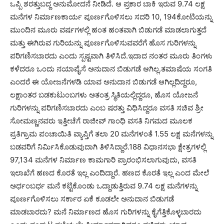
ಒಪ್ಪಿ ಶರತ್ತುಬದ್ದ ಅನುಮೋದನೆ ನೀಡಿದೆ. ಆ ಪ್ರಕಾರ ಬಾಕಿ ಇರುವ 9.74 ಲಕ್ಷ
ಮನೆಗಳ ನಿರ್ಮಾಣಕಾರ್ಯ ಪೂರ್ಣಗೊಳಿಸಲು ಸದರಿ 10, 194ಕೋಟಿಯನ್ನು
ಮುಂದಿನ ಮೂರು ವರ್ಷಗಳಲ್ಲಿ ಹಂತ ಹಂತವಾಗಿ ಬಿಡುಗಡೆ ಮಾಡಲಾಗುತ್ತದೆ
ಮತ್ತು ಈಗಿರುವ ಗುರಿಯನ್ನು ಪೂರ್ಣಗೊಳಿಸುವವರೆಗೆ ಹೊಸ ಗುರಿಗಳನ್ನು
ಪರಿಗಣಿಸಬಾರದು ಎಂದು ಸ್ಪಷ್ಟವಾಗಿ ತಿಳಿಸಿದೆ.ಇದಾದ ನಂತರ ಮೂರು ತಿಂಗಳು
ಕಳೆದರೂ ಒಂದು ನಯಾಪೈಸೆ ಅನುದಾನ ಬಿಡುಗಡೆ ಆಗಿಲ್ಲ.ತಮಾಷೆಯ ಸಂಗತಿ
ಎಂದರೆ ಈ ಯೋಜನೆಗಳಡಿ ಯಾವ ಅನುದಾನ ಬಿಡುಗಡೆ ಆಗಿಲ್ಲದಿದ್ದರೂ,
ಲಕ್ಷಾಂತರ ಬಡಕುಟುಂಬಗಳು ಅತಂತ್ರ ಸ್ಥಿತಿಯಲ್ಲಿದ್ದರೂ, ಹೊಸ ಯೋಜನೆ
ಗುರಿಗಳನ್ನು ಪರಿಗಣಿಸಬಾರದು ಎಂಬ ಷರತ್ತು ವಿಧಿಸಿದ್ದರೂ ವಸತಿ ಸಚಿವ ಶ್ರೀ
ಸೋಮಣ್ಣನವರು ಇತ್ತೀಚೆಗೆ ರಾಜೀವ್ ಗಾಂಧಿ ವಸತಿ ನಿಗಮದ ಮೂಲಕ
ಪ್ರತಿಗ್ರಾಮ ಪಂಚಾಯಿತಿ ವ್ಯಾಪ್ತಿಗೆ ತಲಾ 20 ಮನೆಗಳಂತೆ 1.55 ಲಕ್ಷ ಮನೆಗಳನ್ನು
ಬಡವರಿಗೆ ನಿರ್ಮಿಸಿಕೊಡುವುದಾಗಿ ತಿಳಿಸಿದ್ದಾರೆ.188 ವಿಧಾನಸಭಾ ಕ್ಷೇತ್ರಗಳಲ್ಲಿ
97,134 ಮನೆಗಳ ನಿರ್ಮಾಣ ಕಾಮಗಾರಿ ಪ್ರಾರಂಭಿಸಲಾಗುವುದು, ವಸತಿ
ಇಲಾಖೆಗೆ ಹಣದ ಕೊರತೆ ಇಲ್ಲ ಎಂದಿದ್ದಾರೆ. ಹಣದ ಕೊರತೆ ಇಲ್ಲ ಎಂದ ಮೇಲೆ
ಅರ್ಧಂಬರ್ಧ ಮನೆ ಕಟ್ಟಿಕೊಂಡು ಒದ್ದಾಡುತ್ತಿರುವ 9.74 ಲಕ್ಷ ಮನೆಗಳನ್ನು
ಪೂರ್ಣಗೊಳಿಸಲು ಸರ್ಕಾರ ಏಕೆ ಕೂಡಲೇ ಅನುದಾನ ಬಿಡುಗಡೆ
ಮಾಡಬಾರದು? ಮನೆ ನಿರ್ಮಾಣದ ಹೊಸ ಗುರಿಗಳನ್ನು ಕೈಗೆತ್ತಿಕೊಳ್ಳಬಾರದು