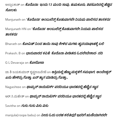
ಕೊರೊನಾ: ಇಂದು 13 ಮಂದಿ ಸಾವು, ತುಮಕೂರು, ತಿಪಟೂರಿನಲ್ಲಿ ಹೆಚ್ಚಿದ
ಅಲ್ಲಾಬಕಾಶ್
on
ಸೋಂಕು
‘ಕೊರೊನಾ’ ಅಂಬುಲೆನ್ಸ್ ಕೊಡುವಾಗಲೇ ನಿಯಮ ಪಾಲಿಸದ ಶಾಸಕರು!
Manjunath
on
‘ಕೊರೊನಾ’ ಅಂಬುಲೆನ್ಸ್ ಕೊಡುವಾಗಲೇ ನಿಯಮ ಪಾಲಿಸದ
Manjunath HN
on
ಶಾಸಕರು!
ಕೋವಿಡ್ ನಿಂದ ತಾಯಿ ಸಾವು ಕೇಳಿದ ಮಗಳು ಹೃದಯಾಘಾತಕ್ಕೆ ಬಲಿ
Bharath
on
ಭಾನುವಾರದ ಕವಿತೆ: ಕೊರೊನಾ ಪೀಡಿತರು ಓದಲೇಬೇಕಾದ- ನದಿ
Prakash. B
on
ಕೋರೋಣ
G L Devaraja
on
ಆಸ್ತಿಯಲ್ಲಿ ಹೆಣ್ಣು ಮಕ್ಕಳಿಗೆ ಸಮಭಾಗ; ಅಂಬೇಡ್ಕರ್
ಚಾ ಶಿ ಜಯಕುಮಾರ್ ಕೃಷ್ಣರಾಜಪೇಟೆ
on
ಏನು ಹೇಳಿದ್ರು ಗೊತ್ತಾ, ಏನ್ ತ್ಯಾಗ ಮಾಡಿದ್ರು ಗೊತ್ತಾ…
ಥಾಮ್ಸನ್ ರಾಯಿಟರ್ಸ್ ವರದಿಯೂ ಭಾರತದಲ್ಲಿ ಹೆಣ್ಣಿನ ಸ್ಥಾನ‌
Nagashtee
on
ಥಾಮ್ಸನ್ ರಾಯಿಟರ್ಸ್ ವರದಿಯೂ ಭಾರತದಲ್ಲಿ ಹೆಣ್ಣಿನ ಸ್ಥಾನ‌
ಆರ್.ಸಿ.ಮಹೇಶ್
on
ಗುಸು ಗುಸು ಪಿಸು ಪಿಸು
Savitha
on
ನೀನು ಓದು ಬರಹ ಕಲಿತಿದ್ದರೆ ಇವರಿಗೆ ಋಣಿಯಾಗಿರಲೇ
manjula(roopa babu)
on