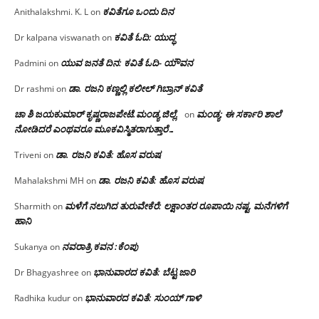
ಕವಿತೆಗೂ ಒಂದು ದಿನ
Anithalakshmi. K. L
on
ಕವಿತೆ ಓದಿ: ಯುದ್ಧ
Dr kalpana viswanath
on
ಯುವ ಜನತೆ ದಿನ: ಕವಿತೆ ಓದಿ- ಯೌವನ
Padmini
on
ಡಾ. ರಜನಿ‌ ಕಣ್ಣಲ್ಲಿ ಕಲೀಲ್ ಗಿಬ್ರಾನ್ ಕವಿತೆ
Dr rashmi
on
ಚಾ ಶಿ ಜಯಕುಮಾರ್ ಕೃಷ್ಣರಾಜಪೇಟೆ.ಮಂಡ್ಯ ಜಿಲ್ಲೆ.
ಮಂಡ್ಯ: ಈ ಸರ್ಕಾರಿ ಶಾಲೆ
on
ನೋಡಿದರೆ ಎಂಥವರೂ ಮೂಕವಿಸ್ಮಿತರಾಗುತ್ತಾರೆ…
ಡಾ. ರಜನಿ ಕವಿತೆ: ಹೊಸ ವರುಷ
Triveni
on
ಡಾ. ರಜನಿ ಕವಿತೆ: ಹೊಸ ವರುಷ
Mahalakshmi MH
on
ಮಳೆಗೆ ನಲುಗಿದ ತುರುವೇಕೆರೆ: ಲಕ್ಷಾಂತರ ರೂಪಾಯಿ ನಷ್ಟ, ಮನೆಗಳಿಗೆ
Sharmith
on
ಹಾನಿ
ನವರಾತ್ರಿ ಕವನ :ಕೆಂಪು
Sukanya
on
ಭಾನುವಾರದ ಕವಿತೆ: ಬೆಟ್ಟ ಜಾರಿ
Dr Bhagyashree
on
ಭಾನುವಾರದ ಕವಿತೆ: ಸುಂಯ್ ಗಾಳಿ
Radhika kudur
on