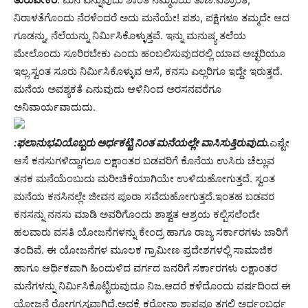
ನಿರಾಳತೆಗೊಂದು ನೆರಳೆಂದರೆ ಅದು ಮನೆಯೇ! ಪಶು, ಪಕ್ಷಿಗಳೂ ತಮ್ಮದೇ ಆದ
ಗೂಡನ್ನು, ನೆಲೆಯನ್ನು ನಿರ್ಮಿಸಿಕೊಳ್ಳುತ್ತವೆ. ಇನ್ನು ಮನುಷ್ಯ ತಲೆಯ
ಮೇಲೊಂದು ಸೂರಿರಬೇಕು ಎಂದು ಹಂಬಲಿಸುವುದರಲ್ಲಿ ಯಾವ ಅಚ್ಛರಿಯೂ
ಇಲ್ಲ.ಸ್ವಂತ ಸೂರು ನಿರ್ಮಿಸಿಕೊಳ್ಳುವ ಆಸೆ, ಕನಸು ಎಲ್ಲರಿಗೂ ಇದ್ದೇ ಇರುತ್ತದೆ.
ಮನೆಯ ಅವಶ್ಯಕತೆ ಎನುವುದು ಆಳಿನಿಂದ ಅರಸನವರೆಗೂ
ಅನಿವಾರ್ಯವಾದುದು.
:ಫಲಾನುಭವಿಯೊಬ್ಬರು ಅರ್ಧಕಟ್ಟಿ ನಿಂತ ಮನೆಯಲ್ಲೇ ವಾಸಿಸುತ್ತಿರುವುದು.
ಎಷ್ಟೇ
ಆಸೆ ಕನಸುಗಳಿದ್ದಾಗಲೂ ಲಕ್ಷಾಂತರ ಬಡವರಿಗೆ ಕೊನೆಯ ಉಸಿರು ಚೆಲ್ಲುವ
ತನಕ ಮನೆಯೆಂಬುದು ಮರೀಚಿಕೆಯಾಗಿಯೇ ಉಳಿದುಹೋಗುತ್ತದೆ. ಸ್ವಂತ
ಮನೆಯ ಕನಸಿನಲ್ಲೇ ಜೀವನ ಪೂರಾ ಸವೆದುಹೋಗುತ್ತದೆ.ಇಂತಹ ಬಡವರ
ಕನಸನ್ನು ನನಸು ಮಾಡಿ ಅವರಿಗೊಂದು ಶಾಶ್ವತ ಆಶ್ರಯ ಕಲ್ಪಿಸಲೆಂದೇ
ಹಲವಾರು ವಸತಿ ಯೋಜನೆಗಳನ್ನು ಕೇಂದ್ರ ಹಾಗೂ ರಾಜ್ಯ ಸರ್ಕಾರಗಳು ಜಾರಿಗೆ
ತಂದಿವೆ. ಈ ಯೋಜನೆಗಳ ಮೂಲಕ ಗ್ರಾಮೀಣ ಪ್ರದೇಶಗಳಲ್ಲಿ ಸಾಮಾಜಿಕ
ಹಾಗೂ ಆರ್ಥಿಕವಾಗಿ ಹಿಂದುಳಿದ ವರ್ಗದ ಜನರಿಗೆ ಸರ್ಕಾರಗಳು ಲಕ್ಷಾಂತರ
ಮನೆಗಳನ್ನು ನಿರ್ಮಿಸಿಕೊಟ್ಟಿರುವುದೂ ನಿಜ.ಆದರೆ ಕಳೆದೊಂದು ವರ್ಷದಿಂದ ಈ
ಯೋಜನೆ ರೋಗಗ್ರಸ್ಥವಾಗಿದೆ.ಅದಕ್ಕೆ ಕರೋನಾ ಶಾಪವೂ ತಗಲಿ ಅರ್ಧಂಬರ್ಧ