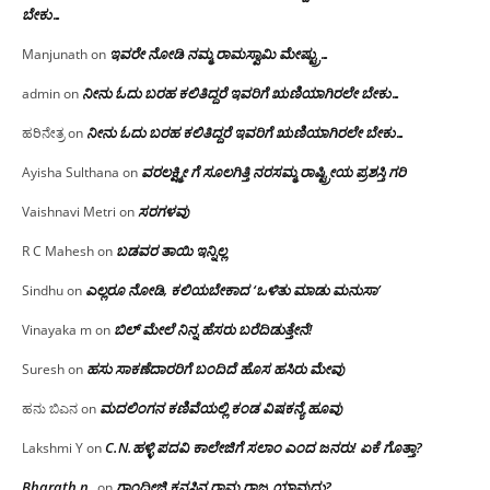
ಬೇಕು…
ಇವರೇ‌ ನೋಡಿ‌ ನಮ್ಮ‌ ರಾಮಸ್ವಾಮಿ ಮೇಷ್ಟ್ರು…
Manjunath
on
ನೀನು ಓದು ಬರಹ ಕಲಿತಿದ್ದರೆ ಇವರಿಗೆ ಋಣಿಯಾಗಿರಲೇ ಬೇಕು…
admin
on
ನೀನು ಓದು ಬರಹ ಕಲಿತಿದ್ದರೆ ಇವರಿಗೆ ಋಣಿಯಾಗಿರಲೇ ಬೇಕು…
ಹರಿನೇತ್ರ
on
ವರಲಕ್ಷ್ಮೀ ಗೆ ಸೂಲಗಿತ್ತಿ ನರಸಮ್ಮ‌ ರಾಷ್ಟ್ರೀಯ ಪ್ರಶಸ್ತಿ ಗರಿ
Ayisha Sulthana
on
ಸರಗಳವು
Vaishnavi Metri
on
ಬಡವರ ತಾಯಿ ಇನ್ನಿಲ್ಲ
R C Mahesh
on
ಎಲ್ಲರೂ ನೋಡಿ, ಕಲಿಯಬೇಕಾದ ‘ಒಳಿತು ಮಾಡು ಮನುಸಾ’
Sindhu
on
ಬಿಲ್ ಮೇಲೆ ನಿನ್ನ ಹೆಸರು ಬರೆದಿಡುತ್ತೇನೆ!
Vinayaka m
on
ಹಸು ಸಾಕಣೆದಾರರಿಗೆ ಬಂದಿದೆ ಹೊಸ ಹಸಿರು ಮೇವು
Suresh
on
ಮದಲಿಂಗನ ಕಣಿವೆಯಲ್ಲಿ ಕಂಡ ವಿಷಕನ್ಯೆ ಹೂವು
ಹನು ಬಿಎನ
on
C.N.ಹಳ್ಳಿ ಪದವಿ ಕಾಲೇಜಿಗೆ ಸಲಾಂ‌ ಎಂದ ಜನರು! ಏಕೆ ಗೊತ್ತಾ?
Lakshmi Y
on
Bharath n
ಗಾಂಧೀಜಿ ಕನಸಿನ ರಾಮ ರಾಜ್ಯ ಯಾವುದು?
on