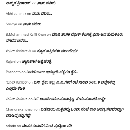
ಅಮೃತ ಶ್ರೀಕಾಂತ್
ನಾನು ಬಿದಿರು…
on
ನಾನು ಬಿದಿರು…
Akhilesh.m.k
on
ನಾನು ಬಿದಿರು…
Shreya
on
ಮಾಜಿ ಶಾಸಕ ರಫೀಕ್ ಕೆಲಸಕ್ಕೆ ಫಿದಾ ಆದ ತುಮಕೂರು
B.Mohammed Raffi Khan
on
ನಗರದ ಜನರು…
ಕನ್ನಡ ಪತ್ರಿಕೆಗಳು ಮುಂದೇನು?
ಸುನಿಲ್ ಕುಮಾರ್.ವಿ
on
ಅಜ್ಞಾತಿಗಳ ಆತ್ಮ ಚರಿತ್ರೆ
Rajani
on
LockDown: ಇಲ್ನೋಡಿ ಹಳ್ಳಿಗರ ಶೈಲಿ..
Praneeth
on
ಬಸ್, ರೈಲು ಇಲ್ಲ; ವಿ.ವಿ.ಗಳಿಗೆ ರಜೆ ಸಾರಿದ UGC, 9 ಜಿಲ್ಲೆಗಳಲ್ಲಿ
ಸುನಿಲ್ ಕುಮಾರ್
on
ಎಲ್ಲವೂ ಕಡಿತ
LIC ಖಾಸಗೀಕರಣ ಮಾಡುತ್ತಿಲ್ಲ, ಷೇರು ಮಾರಾಟ ಅಷ್ಟೇ
ಸುನಿಲ್ ಕುಮಾರ್
on
ಬಡಪಾಯಿ ಮಿತ್ರನನ್ನು ಒಂದು ಗಂಟೆ ಕಾಲ ಅರಣ್ಯ ಸಚಿವರನ್ನಾಗಿ
Chandrakanthavh
on
ಮಾಡಿದ್ದ ಚನ್ನಿಗಪ್ಪ!
ದೇವರ ಕುದುರೆಗೆ ವೀಚಿ ಪ್ರಶಸ್ತಿಯ ಗರಿ
admin
on