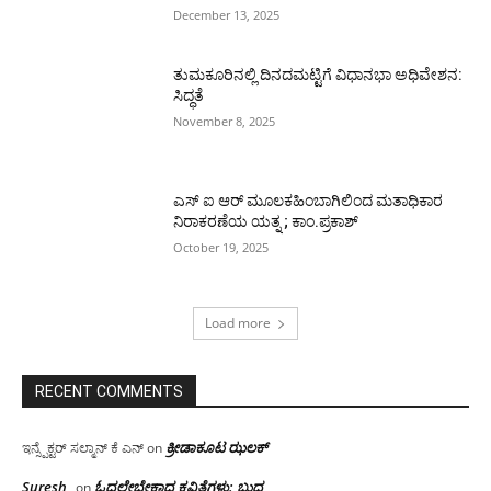
December 13, 2025
ತುಮಕೂರಿನಲ್ಲಿ ದಿನದಮಟ್ಟಿಗೆ ವಿಧಾನಭಾ ಅಧಿವೇಶನ:
ಸಿದ್ಧತೆ
November 8, 2025
ಎಸ್ ಐ ಆರ್ ಮೂಲಕಹಿಂಬಾಗಿಲಿಂದ ಮತಾಧಿಕಾರ
ನಿರಾಕರಣೆಯ ಯತ್ನ ; ಕಾಂ.ಪ್ರಕಾಶ್
October 19, 2025
Load more
RECENT COMMENTS
ಕ್ರೀಡಾಕೂಟ ಝಲಕ್
ಇನ್ಸ್ಪೆಕ್ಟರ್ ಸಲ್ಮಾನ್ ಕೆ ಎನ್
on
Suresh
ಓದಲೇಬೇಕಾದ‌ ಕವಿತೆಗಳು: ಬುದ್ಧ
on