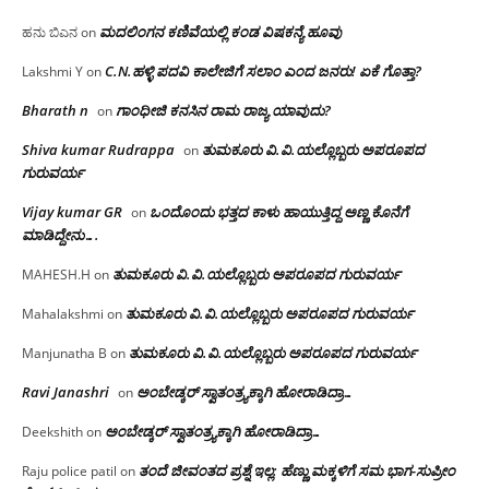
ಮದಲಿಂಗನ ಕಣಿವೆಯಲ್ಲಿ ಕಂಡ ವಿಷಕನ್ಯೆ ಹೂವು
ಹನು ಬಿಎನ
on
C.N.ಹಳ್ಳಿ ಪದವಿ ಕಾಲೇಜಿಗೆ ಸಲಾಂ‌ ಎಂದ ಜನರು! ಏಕೆ ಗೊತ್ತಾ?
Lakshmi Y
on
Bharath n
ಗಾಂಧೀಜಿ ಕನಸಿನ ರಾಮ ರಾಜ್ಯ ಯಾವುದು?
on
Shiva kumar Rudrappa
ತುಮಕೂರು‌ ವಿ.ವಿ.ಯಲ್ಲೊಬ್ಬರು ಅಪರೂಪದ
on
ಗುರುವರ್ಯ
Vijay kumar GR
ಒಂದೊಂದು ಭತ್ತದ ಕಾಳು ಹಾಯುತ್ತಿದ್ದ ಅಣ್ಣ ಕೊನೆಗೆ
on
ಮಾಡಿದ್ದೇನು….
ತುಮಕೂರು‌ ವಿ.ವಿ.ಯಲ್ಲೊಬ್ಬರು ಅಪರೂಪದ ಗುರುವರ್ಯ
MAHESH.H
on
ತುಮಕೂರು‌ ವಿ.ವಿ.ಯಲ್ಲೊಬ್ಬರು ಅಪರೂಪದ ಗುರುವರ್ಯ
Mahalakshmi
on
ತುಮಕೂರು‌ ವಿ.ವಿ.ಯಲ್ಲೊಬ್ಬರು ಅಪರೂಪದ ಗುರುವರ್ಯ
Manjunatha B
on
Ravi Janashri
ಅಂಬೇಡ್ಕರ್ ಸ್ವಾತಂತ್ರ್ಯಕ್ಕಾಗಿ ಹೋರಾಡಿದ್ರಾ…
on
ಅಂಬೇಡ್ಕರ್ ಸ್ವಾತಂತ್ರ್ಯಕ್ಕಾಗಿ ಹೋರಾಡಿದ್ರಾ…
Deekshith
on
ತಂದೆ ಜೀವಂತದ ಪ್ರಶ್ನೆ ಇಲ್ಲ: ಹೆಣ್ಣು ಮಕ್ಕಳಿಗೆ ಸಮ ಭಾಗ-ಸುಪ್ರೀಂ
Raju police patil
on