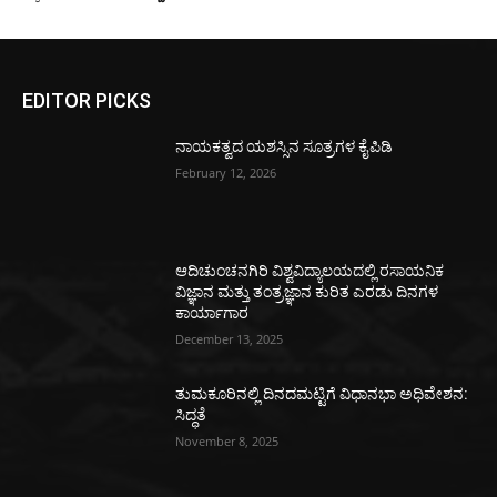
EDITOR PICKS
ನಾಯಕತ್ವದ ಯಶಸ್ಸಿನ ಸೂತ್ರಗಳ ಕೈಪಿಡಿ
February 12, 2026
ಆದಿಚುಂಚನಗಿರಿ ವಿಶ್ವವಿದ್ಯಾಲಯದಲ್ಲಿ ರಸಾಯನಿಕ
ವಿಜ್ಞಾನ ಮತ್ತು ತಂತ್ರಜ್ಞಾನ ಕುರಿತ ಎರಡು ದಿನಗಳ
ಕಾರ್ಯಾಗಾರ
December 13, 2025
ತುಮಕೂರಿನಲ್ಲಿ ದಿನದಮಟ್ಟಿಗೆ ವಿಧಾನಭಾ ಅಧಿವೇಶನ:
ಸಿದ್ಧತೆ
November 8, 2025