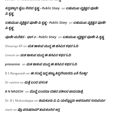
ಕನ್ನಡಕ್ಕಾಗಿ ಜೈಲು ಸೇರಿದ ಕೃಷ್ಣ – Public Story
ಬಹುಮುಖ ವ್ಯಕ್ತಿತ್ವದ ವೂಡೇ
on
ಪಿ.ಕೃಷ್ಣ
ಬಹುಮುಖ ವ್ಯಕ್ತಿತ್ವದ ವೂಡೇ ಪಿ.ಕೃಷ್ಣ – Public Story
ಬಹುಮುಖ ವ್ಯಕ್ತಿತ್ವದ ವೂಡೇ
on
ಪಿ.ಕೃಷ್ಣ
ವೂಡೇ ಮನೆತನ – ಭಾಗ ೨ – Public Story
ಬಹುಮುಖ ವ್ಯಕ್ತಿತ್ವದ ವೂಡೇ ಪಿ.ಕೃಷ್ಣ
on
ಮತ ಹಾಕುವ ಮುನ್ನ ಈ ಹಸಿವಿನ ಕಥನ ಓದಿ
Shivaraju KP
on
ಮತ ಹಾಕುವ ಮುನ್ನ ಈ ಹಸಿವಿನ ಕಥನ ಓದಿ
Umesh
on
prasanna
ಮತ ಹಾಕುವ ಮುನ್ನ ಈ ಹಸಿವಿನ ಕಥನ ಓದಿ
on
ಈ ಸಂಖ್ಯೆ ಇದ್ದ ಹಣ್ಣು ತಿನ್ನಲೇಬಾರದು ಏಕೆ ಗೊತ್ತಾ?
B S Ranganath
on
ಮತ್ತೆ ಬಂದ ವಸಂತ
Dr rashmi
on
B N NAGESH
ಬೊಬ್ಬೆ ಬಂದರೂ ಬಿಡದ ವಕೀಲರ ಪಾದಯಾತ್ರೆ
on
ತುಮಕೂರು‌ ವಿ.ವಿ.ಯಲ್ಲೊಬ್ಬರು ಅಪರೂಪದ ಗುರುವರ್ಯ
Dr. B L Mukundappa
on
ಪ್ರೊ.ಪರುಷರಾಮ್ ತುಮಕೂರಿನ ಆಸ್ತಿ
slash
on