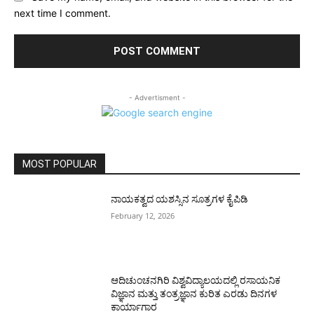
next time I comment.
- Advertisment -
MOST POPULAR
ನಾಯಕತ್ವದ ಯಶಸ್ಸಿನ ಸೂತ್ರಗಳ ಕೈಪಿಡಿ
February 12, 2026
ಆದಿಚುಂಚನಗಿರಿ ವಿಶ್ವವಿದ್ಯಾಲಯದಲ್ಲಿ ರಸಾಯನಿಕ
ವಿಜ್ಞಾನ ಮತ್ತು ತಂತ್ರಜ್ಞಾನ ಕುರಿತ ಎರಡು ದಿನಗಳ
ಕಾರ್ಯಾಗಾರ