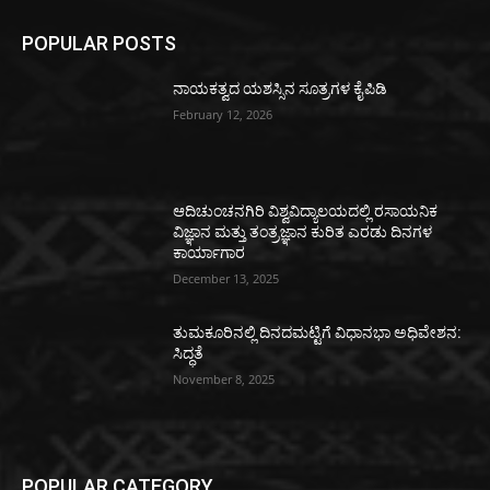
POPULAR POSTS
ನಾಯಕತ್ವದ ಯಶಸ್ಸಿನ ಸೂತ್ರಗಳ ಕೈಪಿಡಿ
February 12, 2026
ಆದಿಚುಂಚನಗಿರಿ ವಿಶ್ವವಿದ್ಯಾಲಯದಲ್ಲಿ ರಸಾಯನಿಕ
ವಿಜ್ಞಾನ ಮತ್ತು ತಂತ್ರಜ್ಞಾನ ಕುರಿತ ಎರಡು ದಿನಗಳ
ಕಾರ್ಯಾಗಾರ
December 13, 2025
ತುಮಕೂರಿನಲ್ಲಿ ದಿನದಮಟ್ಟಿಗೆ ವಿಧಾನಭಾ ಅಧಿವೇಶನ:
ಸಿದ್ಧತೆ
November 8, 2025
POPULAR CATEGORY