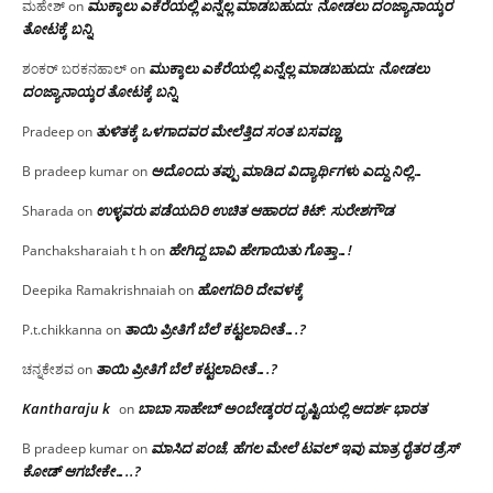
ಮುಕ್ಕಾಲು ಎಕೆರೆಯಲ್ಲಿ ಏನ್ನೆಲ್ಲ‌ ಮಾಡಬಹುದು: ನೋಡಲು ದಂಜ್ಯಾನಾಯ್ಕರ
ಮಹೇಶ್
on
ತೋಟಕ್ಕೆ ಬನ್ನಿ
ಮುಕ್ಕಾಲು ಎಕೆರೆಯಲ್ಲಿ ಏನ್ನೆಲ್ಲ‌ ಮಾಡಬಹುದು: ನೋಡಲು
ಶಂಕರ್ ಬರಕನಹಾಲ್
on
ದಂಜ್ಯಾನಾಯ್ಕರ ತೋಟಕ್ಕೆ ಬನ್ನಿ
ತುಳಿತಕ್ಕೆ ಒಳಗಾದವರ ಮೇಲೆತ್ತಿದ ಸಂತ ಬಸವಣ್ಣ
Pradeep
on
ಅದೊಂದು ತಪ್ಪು ಮಾಡಿದ ವಿದ್ಯಾರ್ಥಿಗಳು ಎದ್ದು ನಿಲ್ಲಿ…
B pradeep kumar
on
ಉಳ್ಳವರು ಪಡೆಯದಿರಿ ಉಚಿತ ಆಹಾರದ ಕಿಟ್: ಸುರೇಶಗೌಡ
Sharada
on
ಹೇಗಿದ್ದ ಬಾವಿ ಹೇಗಾಯಿತು ಗೊತ್ತಾ…!
Panchaksharaiah t h
on
ಹೋಗದಿರಿ ದೇವಳಕ್ಕೆ
Deepika Ramakrishnaiah
on
ತಾಯಿ ಪ್ರೀತಿಗೆ ಬೆಲೆ ಕಟ್ಟಲಾದೀತೆ….?
P.t.chikkanna
on
ತಾಯಿ ಪ್ರೀತಿಗೆ ಬೆಲೆ ಕಟ್ಟಲಾದೀತೆ….?
ಚನ್ನಕೇಶವ
on
Kantharaju k
ಬಾಬಾ ಸಾಹೇಬ್ ಅಂಬೇಡ್ಕರರ ದೃಷ್ಟಿಯಲ್ಲಿ ಆದರ್ಶ ಭಾರತ
on
ಮಾಸಿದ ಪಂಚೆ, ಹೆಗಲ ಮೇಲೆ ಟವಲ್‌ ಇವು ಮಾತ್ರ ರೈತರ ಡ್ರೆಸ್‌
B pradeep kumar
on
ಕೋಡ್ ಆಗಬೇಕೇ…..?‌