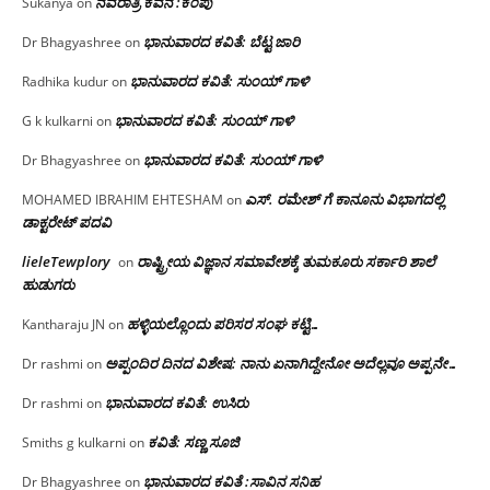
ನವರಾತ್ರಿ ಕವನ :ಕೆಂಪು
Sukanya
on
ಭಾನುವಾರದ ಕವಿತೆ: ಬೆಟ್ಟ ಜಾರಿ
Dr Bhagyashree
on
ಭಾನುವಾರದ ಕವಿತೆ: ಸುಂಯ್ ಗಾಳಿ
Radhika kudur
on
ಭಾನುವಾರದ ಕವಿತೆ: ಸುಂಯ್ ಗಾಳಿ
G k kulkarni
on
ಭಾನುವಾರದ ಕವಿತೆ: ಸುಂಯ್ ಗಾಳಿ
Dr Bhagyashree
on
ಎಸ್. ರಮೇಶ್ ಗೆ ಕಾನೂನು ವಿಭಾಗದಲ್ಲಿ
MOHAMED IBRAHIM EHTESHAM
on
ಡಾಕ್ಟರೇಟ್ ಪದವಿ
lieleTewplory
ರಾಷ್ಟ್ರೀಯ ವಿಜ್ಞಾನ ಸಮಾವೇಶಕ್ಕೆ‌ ತುಮಕೂರು ಸರ್ಕಾರಿ ಶಾಲೆ
on
ಹುಡುಗರು
ಹಳ್ಳಿಯಲ್ಲೊಂದು ಪರಿಸರ ಸಂಘ ಕಟ್ಟಿ…
Kantharaju JN
on
ಅಪ್ಪಂದಿರ ದಿನದ ವಿಶೇಷ: ನಾನು ಏನಾಗಿದ್ದೇನೋ‌ ಅದೆಲ್ಲವೂ ಅಪ್ಪನೇ…
Dr rashmi
on
ಭಾನುವಾರದ ಕವಿತೆ: ಉಸಿರು
Dr rashmi
on
ಕವಿತೆ: ಸಣ್ಣ ಸೂಜಿ
Smiths g kulkarni
on
ಭಾನುವಾರದ ಕವಿತೆ :ಸಾವಿನ ಸನಿಹ
Dr Bhagyashree
on