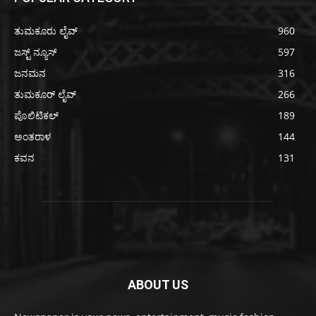
ತುಮಕೂರು ಲೈವ್
960
ಜಸ್ಟ್ ನ್ಯೂಸ್
597
ಜನಮನ
316
ತುಮಕೂರ್ ಲೈವ್
266
ಪೊಲಿಟಿಕಲ್
189
ಅಂತರಾಳ
144
ಕವನ
131
ABOUT US