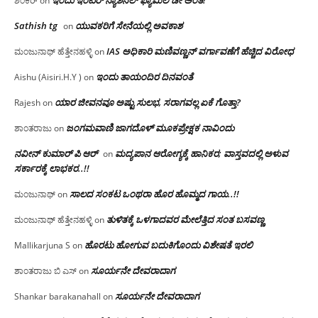
ಇಂದು ಇಂಟರ್ ನ್ಯಾಶನಲ್ ಫ್ಯಾಮಿಲಿ ಡೇ ಅಂತೆ!
ಶಂಕರ್
on
Sathish tg
ಯುವಕರಿಗೆ ಸೇನೆಯಲ್ಲಿ ಅವಕಾಶ
on
IAS ಅಧಿಕಾರಿ ಮಣಿವಣ್ಣನ್ ವರ್ಗಾವಣೆಗೆ ಹೆಚ್ಚಿದ‌ ವಿರೋಧ
ಮಂಜುನಾಥ್ ಹೆತ್ತೇನಹಳ್ಳಿ
on
ಇಂದು ತಾಯಂದಿರ ದಿನವಂತೆ
Aishu (Aisiri.H.Y )
on
ಯಾರ ಜೀವನವೂ ಅಷ್ಟು ಸುಲಭ, ಸರಾಗವಲ್ಲ ಏಕೆ ಗೊತ್ತಾ?
Rajesh
on
ಜಂಗಮವಾಣಿ ಜಾಗದೊಳ್ ಮೂಕಪ್ರೇಕ್ಷಕ ನಾವಿಂದು
ಶಾಂತರಾಜು
on
ನವೀನ್ ಕುಮಾರ್ ಪಿ ಆರ್
ಮದ್ಯಪಾನ ಆರೋಗ್ಯಕ್ಕೆ ಹಾನಿಕರ; ವಾಸ್ತವದಲ್ಲಿ ಅಳುವ
on
ಸರ್ಕಾರಕ್ಕೆ ಲಾಭಕರ..!!
ಸಾಲದ ಸಂಕಟ ಒಂಥರಾ ಹೊರ ಹೊಮ್ಮದ ಗಾಯ..!!
ಮಂಜುನಾಥ್
on
ತುಳಿತಕ್ಕೆ ಒಳಗಾದವರ ಮೇಲೆತ್ತಿದ ಸಂತ ಬಸವಣ್ಣ
ಮಂಜುನಾಥ್ ಹೆತ್ತೇನಹಳ್ಳಿ
on
ಹೊರಟು ಹೋಗುವ ಬದುಕಿಗೊಂದು ವಿಶೇಷತೆ ಇರಲಿ
Mallikarjuna S
on
ಸೂರ್ಯನೇ ದೇವರಾದಾಗ
ಶಾಂತರಾಜು ಬಿ ಎಸ್
on
ಸೂರ್ಯನೇ ದೇವರಾದಾಗ
Shankar barakanahall
on