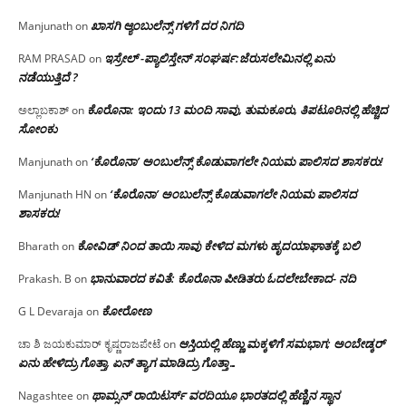
ಖಾಸಗಿ ಆ್ಯಂಬುಲೆನ್ಸ್ ಗಳಿಗೆ ದರ ನಿಗದಿ
Manjunath
on
ಇಸ್ರೇಲ್ -ಪ್ಯಾಲಿಸ್ತೇನ್ ಸಂಘರ್ಷ:ಜೆರುಸಲೇಮಿನಲ್ಲಿ ಏನು
RAM PRASAD
on
ನಡೆಯುತ್ತಿದೆ ?
ಕೊರೊನಾ: ಇಂದು 13 ಮಂದಿ ಸಾವು, ತುಮಕೂರು, ತಿಪಟೂರಿನಲ್ಲಿ ಹೆಚ್ಚಿದ
ಅಲ್ಲಾಬಕಾಶ್
on
ಸೋಂಕು
‘ಕೊರೊನಾ’ ಅಂಬುಲೆನ್ಸ್ ಕೊಡುವಾಗಲೇ ನಿಯಮ ಪಾಲಿಸದ ಶಾಸಕರು!
Manjunath
on
‘ಕೊರೊನಾ’ ಅಂಬುಲೆನ್ಸ್ ಕೊಡುವಾಗಲೇ ನಿಯಮ ಪಾಲಿಸದ
Manjunath HN
on
ಶಾಸಕರು!
ಕೋವಿಡ್ ನಿಂದ ತಾಯಿ ಸಾವು ಕೇಳಿದ ಮಗಳು ಹೃದಯಾಘಾತಕ್ಕೆ ಬಲಿ
Bharath
on
ಭಾನುವಾರದ ಕವಿತೆ: ಕೊರೊನಾ ಪೀಡಿತರು ಓದಲೇಬೇಕಾದ- ನದಿ
Prakash. B
on
ಕೋರೋಣ
G L Devaraja
on
ಆಸ್ತಿಯಲ್ಲಿ ಹೆಣ್ಣು ಮಕ್ಕಳಿಗೆ ಸಮಭಾಗ; ಅಂಬೇಡ್ಕರ್
ಚಾ ಶಿ ಜಯಕುಮಾರ್ ಕೃಷ್ಣರಾಜಪೇಟೆ
on
ಏನು ಹೇಳಿದ್ರು ಗೊತ್ತಾ, ಏನ್ ತ್ಯಾಗ ಮಾಡಿದ್ರು ಗೊತ್ತಾ…
ಥಾಮ್ಸನ್ ರಾಯಿಟರ್ಸ್ ವರದಿಯೂ ಭಾರತದಲ್ಲಿ ಹೆಣ್ಣಿನ ಸ್ಥಾನ‌
Nagashtee
on