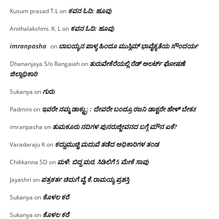
ಕವನ ಓದಿ: ಹೂವು
Kusum prasad T.L
on
ಕವನ ಓದಿ: ಹೂವು
Anithalakshmi. K. L
on
imranpasha
ಬಾಬಯ್ಯನ ಪಾಳ್ಯ ಹಿಂದೂ ಮುಸ್ಲಿಮ್ ಭಾವೈಕ್ಯತೆಯ ಸೌಂದರ್ಯ
on
ತುರುವೇಕೆರೆಯಲ್ಲಿ ರೆಡ್ ಅಲರ್ಟ್ ಘೋಷಣೆ:
Dhananjaya S/o Rangaiah
on
ಜಿಲ್ಲಾಧಿಕಾರಿ
ಗುರು
Sukanya
on
ಇವರೇ ನಮ್ಮ ಡಾಕ್ಟ್ರು; : ದೇವರೇ ಬಂದ್ರೂ ರಜನಿ ಡಾಕ್ಟರೇ ಹೇಳ್ ಬೇಕು!
Padmini
on
ತುಮಕೂರು ನದಿಗಳ ಪುನರುಜ್ಜೀವನದ ಬಗ್ಗೆ ಮೌನ ಏಕೆ?
imranpasha
on
ಕದ್ದುಮುಚ್ಚಿ ಮದುವೆ ತಡೆದ ಅಧಿಕಾರಿಗಳ ತಂಡ
Varadaraju K
on
ಮಳೆ: ಬಿದ್ದ ಮರ, ಸಿಡಿಲಿಗೆ 5 ಮೇಕೆ ಸಾವು
Chikkanna SD
on
ಪತ್ರಕರ್ತ ಚಿದುಗೆ ವೈ.ಕೆ.ರಾಮಯ್ಯ ಪ್ರಶಸ್ತಿ
Jayashri
on
ಕೊಳಲ ಕರೆ
Sukanya
on
ಕೊಳಲ ಕರೆ
Sukanya
on