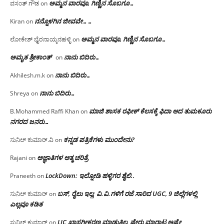
ಅಮ್ಮನ ವಾರವೂ, ಗಿಣ್ಣಿನ ಸೊಬಗೂ…
ವಸಂತ್ ಗೌಡ
on
ನನ್ನೊಳಗಿನ ಜೀವವೇ……
Kiran
on
ಅಮ್ಮನ ವಾರವೂ, ಗಿಣ್ಣಿನ ಸೊಬಗೂ…
ಲೋಕೇಶ್ ಭೈರನಾಯ್ಕನಹಳ್ಳಿ
on
ಅಮೃತ ಶ್ರೀಕಾಂತ್
ನಾನು ಬಿದಿರು…
on
ನಾನು ಬಿದಿರು…
Akhilesh.m.k
on
ನಾನು ಬಿದಿರು…
Shreya
on
ಮಾಜಿ ಶಾಸಕ ರಫೀಕ್ ಕೆಲಸಕ್ಕೆ ಫಿದಾ ಆದ ತುಮಕೂರು
B.Mohammed Raffi Khan
on
ನಗರದ ಜನರು…
ಕನ್ನಡ ಪತ್ರಿಕೆಗಳು ಮುಂದೇನು?
ಸುನಿಲ್ ಕುಮಾರ್.ವಿ
on
ಅಜ್ಞಾತಿಗಳ ಆತ್ಮ ಚರಿತ್ರೆ
Rajani
on
LockDown: ಇಲ್ನೋಡಿ ಹಳ್ಳಿಗರ ಶೈಲಿ..
Praneeth
on
ಬಸ್, ರೈಲು ಇಲ್ಲ; ವಿ.ವಿ.ಗಳಿಗೆ ರಜೆ ಸಾರಿದ UGC, 9 ಜಿಲ್ಲೆಗಳಲ್ಲಿ
ಸುನಿಲ್ ಕುಮಾರ್
on
ಎಲ್ಲವೂ ಕಡಿತ
LIC ಖಾಸಗೀಕರಣ ಮಾಡುತ್ತಿಲ್ಲ, ಷೇರು ಮಾರಾಟ ಅಷ್ಟೇ
ಸುನಿಲ್ ಕುಮಾರ್
on