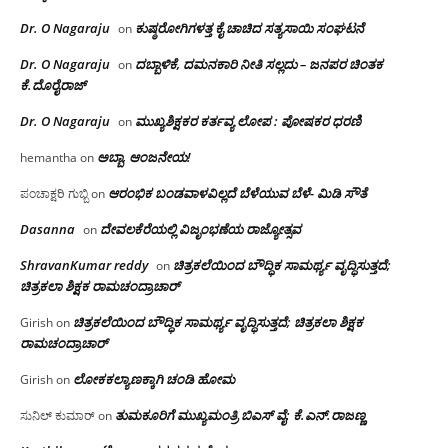
Dr. O Nagaraju
ಕುಷ್ಠರೋಗಿಗಳತ್ತ ಕೈ ಚಾಚಿದ ಸತ್ಯಸಾಯಿ ಸಂಘಟನೆ
on
Dr. O Nagaraju
ದಬ್ಬಾಳಿಕೆ, ದಮನಕಾರಿ ನೀತಿ ಸಲ್ಲದು – ಜನಪರ ಚಿಂತಕ
on
ಕೆ.ದೊರೈರಾಜ್
Dr. O Nagaraju
ಮುಖ್ಯಶಿಕ್ಷಕರ ಕರ್ತವ್ಯ ಲೋಪ : ಪೋಷಕರ ಧರಣಿ
on
ಅಬ್ಬಾ, ಆಂಜನೇಯ!
hemantha
on
ಆರಂಭಿಕ ಬಂಡವಾಳವಿಲ್ಲದೆ ಬೆಳೆಯುವ ಬೆಳೆ- ಮಿಡಿ ಸೌತೆ
ಪಂಚಾಕ್ಷರಿ ಗುಬ್ಬಿ
on
Dasanna
ದೇವಲಕೆರೆಯಲ್ಲಿ ವಿಜೃಂಭಣೆಯ ರಾಜ್ಯೋತ್ಸವ
on
ShravanKumar reddy
ಚಿತ್ರಕಲೆಯಿಂದ ಬೌದ್ಧಿಕ ಸಾಮರ್ಥ್ಯ ವೃದ್ಧಿಸುತ್ತದೆ;
on
ಚಿತ್ರಕಲಾ ಶಿಕ್ಷಕ ರಾಮಚಂದ್ರಾಚಾರ್
ಚಿತ್ರಕಲೆಯಿಂದ ಬೌದ್ಧಿಕ ಸಾಮರ್ಥ್ಯ ವೃದ್ಧಿಸುತ್ತದೆ; ಚಿತ್ರಕಲಾ ಶಿಕ್ಷಕ
Girish
on
ರಾಮಚಂದ್ರಾಚಾರ್
ಲೋಕಕಲ್ಯಾಣಕ್ಕಾಗಿ ಚಂಡಿ ಹೋಮ
Girish
on
ತುಮಕೂರಿಗೆ ಮುಖ್ಯಮಂತ್ರಿ ಬಿಎಸ್ ವೈ: ಕೆ.ಎನ್.ರಾಜಣ್ಣ
ಸುನಿಲ್ ಕುಮಾರ್
on