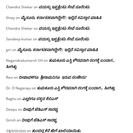
ವಯಸ್ಸು ಇಪ್ಪತ್ತೆಂಟು ಸೇವೆ ನೂರೆಂಟು
Chandra Shekar
on
ಮೈಸೂರು, ಕರ್ನಾಟಕವಾಗಿದ್ದೇಗೆ?; ಇಲ್ಲಿದೆ ಸವಿಸ್ತಾರ ಮಾಹಿತಿ
Vinay
on
ವಯಸ್ಸು ಇಪ್ಪತ್ತೆಂಟು ಸೇವೆ ನೂರೆಂಟು
Chandra Shekar
on
ವಯಸ್ಸು ಇಪ್ಪತ್ತೆಂಟು ಸೇವೆ ನೂರೆಂಟು
Sandeep kumar
on
ಮೈಸೂರು, ಕರ್ನಾಟಕವಾಗಿದ್ದೇಗೆ?; ಇಲ್ಲಿದೆ ಸವಿಸ್ತಾರ ಮಾಹಿತಿ
giri
on
ತುಮಕೂರು ಎಸ್ಪಿ ಕೌರವನಾಗಿ ರಂಗಕ್ಕೆ ಬಂದಾಗ…
Nagendrakumarsh SH
on
ಹೀಗಿತ್ತು
ದೀಪಾವಳಿಗೂ ಶ್ರೀರಾಮನಿಗೂ ಇರುವ ನಂಟೇನು?
Ravi
on
ತುಮಕೂರು ಎಸ್ಪಿ ಕೌರವನಾಗಿ ರಂಗಕ್ಕೆ ಬಂದಾಗ… ಹೀಗಿತ್ತು
Dr. O Nagaraju
on
ಎಲ್ಲರಿಗೂ ದಕ್ಕದ ಕೆಬಿಎಸ್
Raghu
on
ದೀಪುಗೆ ಜೆಡಿಎಸ್ ಸಾರಥ್ಯ
Deepu
on
ದೀಪುಗೆ ಜೆಡಿಎಸ್ ಸಾರಥ್ಯ
Girish
on
ತುಂಬಿದ್ದ ಕೆರೆ ಹೇಗೆ ಖಾಲಿಯಾಯಿತು.
ಸತ್ಯನಾರಾಯಣ
on