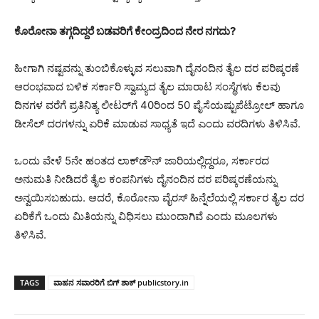
ಕೊರೋನಾ ತಗ್ಗದಿದ್ದರೆ ಬಡವರಿಗೆ ಕೇಂದ್ರದಿಂದ ನೇರ ನಗದು?
ಹೀಗಾಗಿ ನಷ್ಟವನ್ನು ತುಂಬಿಕೊಳ್ಳುವ ಸಲುವಾಗಿ ದೈನಂದಿನ ತೈಲ ದರ ಪರಿಷ್ಕರಣೆ
ಆರಂಭವಾದ ಬಳಿಕ ಸರ್ಕಾರಿ ಸ್ವಾಮ್ಯದ ತೈಲ ಮಾರಾಟ ಸಂಸ್ಥೆಗಳು ಕೆಲವು
ದಿನಗಳ ವರೆಗೆ ಪ್ರತಿನಿತ್ಯ ಲೀಟರ್‌ಗೆ 40ರಿಂದ 50 ಪೈಸೆಯಷ್ಟುಪೆಟ್ರೋಲ್‌ ಹಾಗೂ
ಡೀಸೆಲ್‌ ದರಗಳನ್ನು ಏರಿಕೆ ಮಾಡುವ ಸಾಧ್ಯತೆ ಇದೆ ಎಂದು ವರದಿಗಳು ತಿಳಿಸಿವೆ.
ಒಂದು ವೇಳೆ 5ನೇ ಹಂತದ ಲಾಕ್‌ಡೌನ್‌ ಜಾರಿಯಲ್ಲಿದ್ದರೂ, ಸರ್ಕಾರದ
ಅನುಮತಿ ನೀಡಿದರೆ ತೈಲ ಕಂಪನಿಗಳು ದೈನಂದಿನ ದರ ಪರಿಷ್ಕರಣೆಯನ್ನು
ಅನ್ವಯಿಸಬಹುದು. ಆದರೆ, ಕೊರೋನಾ ವೈರಸ್‌ ಹಿನ್ನೆಲೆಯಲ್ಲಿ ಸರ್ಕಾರ ತೈಲ ದರ
ಏರಿಕೆಗೆ ಒಂದು ಮಿತಿಯನ್ನು ವಿಧಿಸಲು ಮುಂದಾಗಿವೆ ಎಂದು ಮೂಲಗಳು
ತಿಳಿಸಿವೆ.
TAGS
ವಾಹನ ಸವಾರರಿಗೆ ಬಿಗ್ ಶಾಕ್ publicstory.in