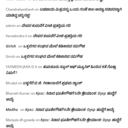
ಬಡಪಾಯಿ ಮಿತ್ರನನ್ನು ಒಂದು ಗಂಟೆ ಕಾಲ ಅರಣ್ಯ ಸಚಿವರನ್ನಾಗಿ
Chandrakanthavh
on
ಮಾಡಿದ್ದ ಚನ್ನಿಗಪ್ಪ!
ದೇವರ ಕುದುರೆಗೆ ವೀಚಿ ಪ್ರಶಸ್ತಿಯ ಗರಿ
admin
on
ದೇವರ ಕುದುರೆಗೆ ವೀಚಿ ಪ್ರಶಸ್ತಿಯ ಗರಿ
Varadendra k
on
Girish
ಒಕ್ಕಲಿಗರ ಸಂಘದ ಮೇಲೆ ಕಿಡಿಕಾರಿದ ರವಿಗೌಡ
on
ಒಕ್ಕಲಿಗರ ಸಂಘದ ಮೇಲೆ ಕಿಡಿಕಾರಿದ ರವಿಗೌಡ
Girish
on
ತುಮಕೂರು ಸ್ಕೂಲ್ ಆಫ್ ಮ್ಯೂಸಿಕ್ ಹಿಂದಿನ ಕತೆ ಗೊತ್ತಾ
YASMEEN JAHA D A
on
ನಿಮಗೆ ?
ಬಳ್ಳಗೆರೆ ಬಿ.ಜಿ. ಗೀತಾಂಜಲಿಗೆ ಪ್ರಥಮ ರ‌್ಯಾಂಕ್
Mrudul
on
Kpsc: ಸಿರಾದ ಭೂತೇಗೌಡಗೆ 6ನೇ ಶ್ರೇಯಾಂಕ: Dysp ಹುದ್ದೆಗೆ
Bharath Kumar
on
ಆಯ್ಕೆ
Madhu
Kpsc: ಸಿರಾದ ಭೂತೇಗೌಡಗೆ 6ನೇ ಶ್ರೇಯಾಂಕ: Dysp ಹುದ್ದೆಗೆ ಆಯ್ಕೆ
on
Kpsc: ಸಿರಾದ ಭೂತೇಗೌಡಗೆ 6ನೇ ಶ್ರೇಯಾಂಕ: Dysp ಹುದ್ದೆಗೆ
Manjula dh gowda
on
ಆಯ್ಕೆ