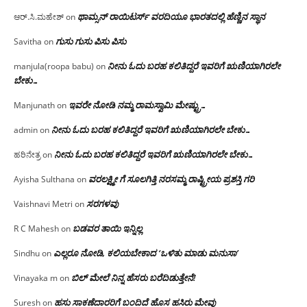
ಥಾಮ್ಸನ್ ರಾಯಿಟರ್ಸ್ ವರದಿಯೂ ಭಾರತದಲ್ಲಿ ಹೆಣ್ಣಿನ ಸ್ಥಾನ‌
ಆರ್.ಸಿ.ಮಹೇಶ್
on
ಗುಸು ಗುಸು ಪಿಸು ಪಿಸು
Savitha
on
ನೀನು ಓದು ಬರಹ ಕಲಿತಿದ್ದರೆ ಇವರಿಗೆ ಋಣಿಯಾಗಿರಲೇ
manjula(roopa babu)
on
ಬೇಕು…
ಇವರೇ‌ ನೋಡಿ‌ ನಮ್ಮ‌ ರಾಮಸ್ವಾಮಿ ಮೇಷ್ಟ್ರು…
Manjunath
on
ನೀನು ಓದು ಬರಹ ಕಲಿತಿದ್ದರೆ ಇವರಿಗೆ ಋಣಿಯಾಗಿರಲೇ ಬೇಕು…
admin
on
ನೀನು ಓದು ಬರಹ ಕಲಿತಿದ್ದರೆ ಇವರಿಗೆ ಋಣಿಯಾಗಿರಲೇ ಬೇಕು…
ಹರಿನೇತ್ರ
on
ವರಲಕ್ಷ್ಮೀ ಗೆ ಸೂಲಗಿತ್ತಿ ನರಸಮ್ಮ‌ ರಾಷ್ಟ್ರೀಯ ಪ್ರಶಸ್ತಿ ಗರಿ
Ayisha Sulthana
on
ಸರಗಳವು
Vaishnavi Metri
on
ಬಡವರ ತಾಯಿ ಇನ್ನಿಲ್ಲ
R C Mahesh
on
ಎಲ್ಲರೂ ನೋಡಿ, ಕಲಿಯಬೇಕಾದ ‘ಒಳಿತು ಮಾಡು ಮನುಸಾ’
Sindhu
on
ಬಿಲ್ ಮೇಲೆ ನಿನ್ನ ಹೆಸರು ಬರೆದಿಡುತ್ತೇನೆ!
Vinayaka m
on
ಹಸು ಸಾಕಣೆದಾರರಿಗೆ ಬಂದಿದೆ ಹೊಸ ಹಸಿರು ಮೇವು
Suresh
on