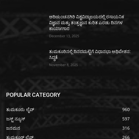
ಆದಿಚುಂಚನಗಿರಿ ವಿಶ್ವವಿದ್ಯಾಲಯದಲ್ಲಿ ರಸಾಯನಿಕ
ವಿಜ್ಞಾನ ಮತ್ತು ತಂತ್ರಜ್ಞಾನ ಕುರಿತ ಎರಡು ದಿನಗಳ
ಕಾರ್ಯಾಗಾರ
December 13, 2025
ತುಮಕೂರಿನಲ್ಲಿ ದಿನದಮಟ್ಟಿಗೆ ವಿಧಾನಭಾ ಅಧಿವೇಶನ:
ಸಿದ್ಧತೆ
November 8, 2025
POPULAR CATEGORY
ತುಮಕೂರು ಲೈವ್
960
ಜಸ್ಟ್ ನ್ಯೂಸ್
597
ಜನಮನ
316
ತುಮಕೂರ್ ಲೈವ್
266