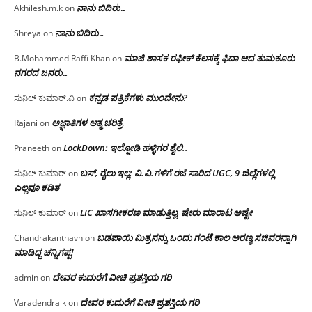
ನಾನು ಬಿದಿರು…
Akhilesh.m.k
on
ನಾನು ಬಿದಿರು…
Shreya
on
ಮಾಜಿ ಶಾಸಕ ರಫೀಕ್ ಕೆಲಸಕ್ಕೆ ಫಿದಾ ಆದ ತುಮಕೂರು
B.Mohammed Raffi Khan
on
ನಗರದ ಜನರು…
ಕನ್ನಡ ಪತ್ರಿಕೆಗಳು ಮುಂದೇನು?
ಸುನಿಲ್ ಕುಮಾರ್.ವಿ
on
ಅಜ್ಞಾತಿಗಳ ಆತ್ಮ ಚರಿತ್ರೆ
Rajani
on
LockDown: ಇಲ್ನೋಡಿ ಹಳ್ಳಿಗರ ಶೈಲಿ..
Praneeth
on
ಬಸ್, ರೈಲು ಇಲ್ಲ; ವಿ.ವಿ.ಗಳಿಗೆ ರಜೆ ಸಾರಿದ UGC, 9 ಜಿಲ್ಲೆಗಳಲ್ಲಿ
ಸುನಿಲ್ ಕುಮಾರ್
on
ಎಲ್ಲವೂ ಕಡಿತ
LIC ಖಾಸಗೀಕರಣ ಮಾಡುತ್ತಿಲ್ಲ, ಷೇರು ಮಾರಾಟ ಅಷ್ಟೇ
ಸುನಿಲ್ ಕುಮಾರ್
on
ಬಡಪಾಯಿ ಮಿತ್ರನನ್ನು ಒಂದು ಗಂಟೆ ಕಾಲ ಅರಣ್ಯ ಸಚಿವರನ್ನಾಗಿ
Chandrakanthavh
on
ಮಾಡಿದ್ದ ಚನ್ನಿಗಪ್ಪ!
ದೇವರ ಕುದುರೆಗೆ ವೀಚಿ ಪ್ರಶಸ್ತಿಯ ಗರಿ
admin
on
ದೇವರ ಕುದುರೆಗೆ ವೀಚಿ ಪ್ರಶಸ್ತಿಯ ಗರಿ
Varadendra k
on