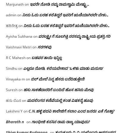
ಇವರೇ‌ ನೋಡಿ‌ ನಮ್ಮ‌ ರಾಮಸ್ವಾಮಿ ಮೇಷ್ಟ್ರು…
Manjunath
on
ನೀನು ಓದು ಬರಹ ಕಲಿತಿದ್ದರೆ ಇವರಿಗೆ ಋಣಿಯಾಗಿರಲೇ ಬೇಕು…
admin
on
ನೀನು ಓದು ಬರಹ ಕಲಿತಿದ್ದರೆ ಇವರಿಗೆ ಋಣಿಯಾಗಿರಲೇ ಬೇಕು…
ಹರಿನೇತ್ರ
on
ವರಲಕ್ಷ್ಮೀ ಗೆ ಸೂಲಗಿತ್ತಿ ನರಸಮ್ಮ‌ ರಾಷ್ಟ್ರೀಯ ಪ್ರಶಸ್ತಿ ಗರಿ
Ayisha Sulthana
on
ಸರಗಳವು
Vaishnavi Metri
on
ಬಡವರ ತಾಯಿ ಇನ್ನಿಲ್ಲ
R C Mahesh
on
ಎಲ್ಲರೂ ನೋಡಿ, ಕಲಿಯಬೇಕಾದ ‘ಒಳಿತು ಮಾಡು ಮನುಸಾ’
Sindhu
on
ಬಿಲ್ ಮೇಲೆ ನಿನ್ನ ಹೆಸರು ಬರೆದಿಡುತ್ತೇನೆ!
Vinayaka m
on
ಹಸು ಸಾಕಣೆದಾರರಿಗೆ ಬಂದಿದೆ ಹೊಸ ಹಸಿರು ಮೇವು
Suresh
on
ಮದಲಿಂಗನ ಕಣಿವೆಯಲ್ಲಿ ಕಂಡ ವಿಷಕನ್ಯೆ ಹೂವು
ಹನು ಬಿಎನ
on
C.N.ಹಳ್ಳಿ ಪದವಿ ಕಾಲೇಜಿಗೆ ಸಲಾಂ‌ ಎಂದ ಜನರು! ಏಕೆ ಗೊತ್ತಾ?
Lakshmi Y
on
Bharath n
ಗಾಂಧೀಜಿ ಕನಸಿನ ರಾಮ ರಾಜ್ಯ ಯಾವುದು?
on
Shiva kumar Rudrappa
ತುಮಕೂರು‌ ವಿ.ವಿ.ಯಲ್ಲೊಬ್ಬರು ಅಪರೂಪದ
on