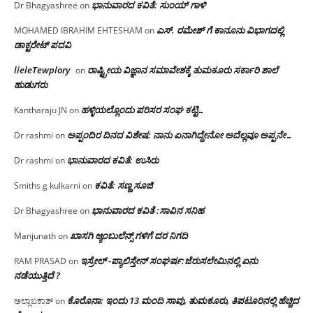
ಭಾನುವಾರದ ಕವಿತೆ: ಸುಂಯ್ ಗಾಳಿ
Dr Bhagyashree
on
ಎಸ್. ರಮೇಶ್ ಗೆ ಕಾನೂನು ವಿಭಾಗದಲ್ಲಿ
MOHAMED IBRAHIM EHTESHAM
on
ಡಾಕ್ಟರೇಟ್ ಪದವಿ
lieleTewplory
ರಾಷ್ಟ್ರೀಯ ವಿಜ್ಞಾನ ಸಮಾವೇಶಕ್ಕೆ‌ ತುಮಕೂರು ಸರ್ಕಾರಿ ಶಾಲೆ
on
ಹುಡುಗರು
ಹಳ್ಳಿಯಲ್ಲೊಂದು ಪರಿಸರ ಸಂಘ ಕಟ್ಟಿ…
Kantharaju JN
on
ಅಪ್ಪಂದಿರ ದಿನದ ವಿಶೇಷ: ನಾನು ಏನಾಗಿದ್ದೇನೋ‌ ಅದೆಲ್ಲವೂ ಅಪ್ಪನೇ…
Dr rashmi
on
ಭಾನುವಾರದ ಕವಿತೆ: ಉಸಿರು
Dr rashmi
on
ಕವಿತೆ: ಸಣ್ಣ ಸೂಜಿ
Smiths g kulkarni
on
ಭಾನುವಾರದ ಕವಿತೆ :ಸಾವಿನ ಸನಿಹ
Dr Bhagyashree
on
ಖಾಸಗಿ ಆ್ಯಂಬುಲೆನ್ಸ್ ಗಳಿಗೆ ದರ ನಿಗದಿ
Manjunath
on
ಇಸ್ರೇಲ್ -ಪ್ಯಾಲಿಸ್ತೇನ್ ಸಂಘರ್ಷ:ಜೆರುಸಲೇಮಿನಲ್ಲಿ ಏನು
RAM PRASAD
on
ನಡೆಯುತ್ತಿದೆ ?
ಕೊರೊನಾ: ಇಂದು 13 ಮಂದಿ ಸಾವು, ತುಮಕೂರು, ತಿಪಟೂರಿನಲ್ಲಿ ಹೆಚ್ಚಿದ
ಅಲ್ಲಾಬಕಾಶ್
on