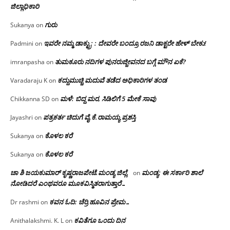
ಜಿಲ್ಲಾಧಿಕಾರಿ
ಗುರು
Sukanya
on
ಇವರೇ ನಮ್ಮ ಡಾಕ್ಟ್ರು; : ದೇವರೇ ಬಂದ್ರೂ ರಜನಿ ಡಾಕ್ಟರೇ ಹೇಳ್ ಬೇಕು!
Padmini
on
ತುಮಕೂರು ನದಿಗಳ ಪುನರುಜ್ಜೀವನದ ಬಗ್ಗೆ ಮೌನ ಏಕೆ?
imranpasha
on
ಕದ್ದುಮುಚ್ಚಿ ಮದುವೆ ತಡೆದ ಅಧಿಕಾರಿಗಳ ತಂಡ
Varadaraju K
on
ಮಳೆ: ಬಿದ್ದ ಮರ, ಸಿಡಿಲಿಗೆ 5 ಮೇಕೆ ಸಾವು
Chikkanna SD
on
ಪತ್ರಕರ್ತ ಚಿದುಗೆ ವೈ.ಕೆ.ರಾಮಯ್ಯ ಪ್ರಶಸ್ತಿ
Jayashri
on
ಕೊಳಲ ಕರೆ
Sukanya
on
ಕೊಳಲ ಕರೆ
Sukanya
on
ಚಾ ಶಿ ಜಯಕುಮಾರ್ ಕೃಷ್ಣರಾಜಪೇಟೆ.ಮಂಡ್ಯ ಜಿಲ್ಲೆ.
ಮಂಡ್ಯ: ಈ ಸರ್ಕಾರಿ ಶಾಲೆ
on
ನೋಡಿದರೆ ಎಂಥವರೂ ಮೂಕವಿಸ್ಮಿತರಾಗುತ್ತಾರೆ…
ಕವನ ಓದಿ: ಚೆರ್ರಿ ಹೂವಿನ ಪ್ರೇಮ…
Dr rashmi
on
ಕವಿತೆಗೂ ಒಂದು ದಿನ
Anithalakshmi. K. L
on