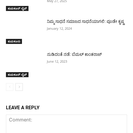
May 27, 2025
ತುಮಕೂರ್ ಲೈವ್
ನಿಮ್ಮ ಸಾಧನೆ ಸಮಾಜದ ಸಾಧನೆಯಾಗಲಿ: ವೂಡೇ ಕೃಷ್ಣ
January 12, 2024
ತುಮಕೂರು
ನುಡಿದಂತೆ ನಡೆ: ಬೆಮಲ್ ಕಾಂತರಾಜ್
June 12, 2023
ತುಮಕೂರ್ ಲೈವ್
LEAVE A REPLY