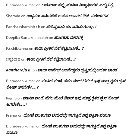
ಅದೊಂದು ತಪ್ಪು ಮಾಡಿದ ವಿದ್ಯಾರ್ಥಿಗಳು ಎದ್ದು ನಿಲ್ಲಿ…
B pradeep kumar
on
ಉಳ್ಳವರು ಪಡೆಯದಿರಿ ಉಚಿತ ಆಹಾರದ ಕಿಟ್: ಸುರೇಶಗೌಡ
Sharada
on
ಹೇಗಿದ್ದ ಬಾವಿ ಹೇಗಾಯಿತು ಗೊತ್ತಾ…!
Panchaksharaiah t h
on
ಹೋಗದಿರಿ ದೇವಳಕ್ಕೆ
Deepika Ramakrishnaiah
on
ತಾಯಿ ಪ್ರೀತಿಗೆ ಬೆಲೆ ಕಟ್ಟಲಾದೀತೆ….?
P.t.chikkanna
on
ತಾಯಿ ಪ್ರೀತಿಗೆ ಬೆಲೆ ಕಟ್ಟಲಾದೀತೆ….?
ಚನ್ನಕೇಶವ
on
Kantharaju k
ಬಾಬಾ ಸಾಹೇಬ್ ಅಂಬೇಡ್ಕರರ ದೃಷ್ಟಿಯಲ್ಲಿ ಆದರ್ಶ ಭಾರತ
on
ಮಾಸಿದ ಪಂಚೆ, ಹೆಗಲ ಮೇಲೆ ಟವಲ್‌ ಇವು ಮಾತ್ರ ರೈತರ ಡ್ರೆಸ್‌
B pradeep kumar
on
ಕೋಡ್ ಆಗಬೇಕೇ…..?‌
ಮಾಸಿದ ಪಂಚೆ, ಹೆಗಲ ಮೇಲೆ ಟವಲ್‌ ಇವು ಮಾತ್ರ ರೈತರ ಡ್ರೆಸ್‌ ಕೋಡ್
Raghu
on
ಆಗಬೇಕೇ…..?‌
ದೋಣಿ ಮುಳುಗುವ ಭಯದಲ್ಲೇ ಸಾಗುತ್ತಿದೆ ನನ್ನ ಪತ್ರಿಕಾ ಪಯಣ
Prema
on
ದೋಣಿ ಮುಳುಗುವ ಭಯದಲ್ಲೇ ಸಾಗುತ್ತಿದೆ ನನ್ನ ಪತ್ರಿಕಾ
B pradeep kumar
on
ಪಯಣ