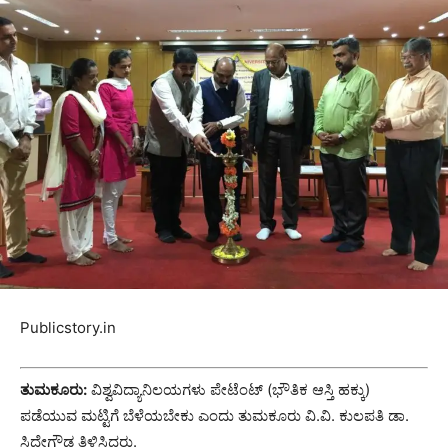
Publicstory.in
ತುಮಕೂರು:
ವಿಶ್ವವಿದ್ಯಾನಿಲಯಗಳು ಪೇಟೆಂಟ್ (ಭೌತಿಕ ಆಸ್ತಿ ಹಕ್ಕು)
ಪಡೆಯುವ ಮಟ್ಟಿಗೆ ಬೆಳೆಯಬೇಕು ಎಂದು ತುಮಕೂರು ವಿ.ವಿ. ಕುಲಪತಿ ಡಾ.
ಸಿದ್ದೇಗೌಡ ತಿಳಿಸಿದರು.