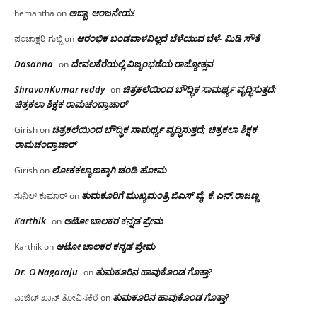
ಅಬ್ಬಾ, ಆಂಜನೇಯ!
hemantha
on
ಆರಂಭಿಕ ಬಂಡವಾಳವಿಲ್ಲದೆ ಬೆಳೆಯುವ ಬೆಳೆ- ಮಿಡಿ ಸೌತೆ
ಪಂಚಾಕ್ಷರಿ ಗುಬ್ಬಿ
on
Dasanna
ದೇವಲಕೆರೆಯಲ್ಲಿ ವಿಜೃಂಭಣೆಯ ರಾಜ್ಯೋತ್ಸವ
on
ShravanKumar reddy
ಚಿತ್ರಕಲೆಯಿಂದ ಬೌದ್ಧಿಕ ಸಾಮರ್ಥ್ಯ ವೃದ್ಧಿಸುತ್ತದೆ;
on
ಚಿತ್ರಕಲಾ ಶಿಕ್ಷಕ ರಾಮಚಂದ್ರಾಚಾರ್
ಚಿತ್ರಕಲೆಯಿಂದ ಬೌದ್ಧಿಕ ಸಾಮರ್ಥ್ಯ ವೃದ್ಧಿಸುತ್ತದೆ; ಚಿತ್ರಕಲಾ ಶಿಕ್ಷಕ
Girish
on
ರಾಮಚಂದ್ರಾಚಾರ್
ಲೋಕಕಲ್ಯಾಣಕ್ಕಾಗಿ ಚಂಡಿ ಹೋಮ
Girish
on
ತುಮಕೂರಿಗೆ ಮುಖ್ಯಮಂತ್ರಿ ಬಿಎಸ್ ವೈ: ಕೆ.ಎನ್.ರಾಜಣ್ಣ
ಸುನಿಲ್ ಕುಮಾರ್
on
Karthik
ಆಟೋ ಚಾಲಕರ ಕನ್ನಡ ಪ್ರೇಮ
on
ಆಟೋ ಚಾಲಕರ ಕನ್ನಡ ಪ್ರೇಮ
Karthik
on
Dr. O Nagaraju
ತುಮಕೂರಿನ ಹಾವುಕೊಂಡ ಗೊತ್ತಾ?
on
ತುಮಕೂರಿನ ಹಾವುಕೊಂಡ ಗೊತ್ತಾ?
ವಾಜಿದ್ ಖಾನ್ ತೋವಿನಕೆರೆ
on