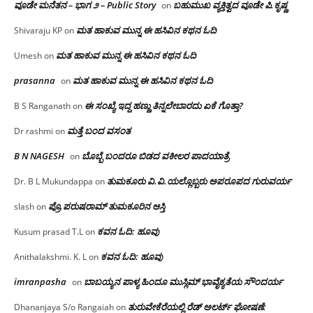
ವೂಡೇ ಮನೆತನ – ಭಾಗ ೨ – Public Story
ಬಹುಮುಖ ವ್ಯಕ್ತಿತ್ವದ ವೂಡೇ ಪಿ.ಕೃಷ್ಣ
on
ಮತ ಹಾಕುವ ಮುನ್ನ ಈ ಹಸಿವಿನ ಕಥನ ಓದಿ
Shivaraju KP
on
ಮತ ಹಾಕುವ ಮುನ್ನ ಈ ಹಸಿವಿನ ಕಥನ ಓದಿ
Umesh
on
prasanna
ಮತ ಹಾಕುವ ಮುನ್ನ ಈ ಹಸಿವಿನ ಕಥನ ಓದಿ
on
ಈ ಸಂಖ್ಯೆ ಇದ್ದ ಹಣ್ಣು ತಿನ್ನಲೇಬಾರದು ಏಕೆ ಗೊತ್ತಾ?
B S Ranganath
on
ಮತ್ತೆ ಬಂದ ವಸಂತ
Dr rashmi
on
B N NAGESH
ಬೊಬ್ಬೆ ಬಂದರೂ ಬಿಡದ ವಕೀಲರ ಪಾದಯಾತ್ರೆ
on
ತುಮಕೂರು‌ ವಿ.ವಿ.ಯಲ್ಲೊಬ್ಬರು ಅಪರೂಪದ ಗುರುವರ್ಯ
Dr. B L Mukundappa
on
ಪ್ರೊ.ಪರುಷರಾಮ್ ತುಮಕೂರಿನ ಆಸ್ತಿ
slash
on
ಕವನ ಓದಿ: ಹೂವು
Kusum prasad T.L
on
ಕವನ ಓದಿ: ಹೂವು
Anithalakshmi. K. L
on
imranpasha
ಬಾಬಯ್ಯನ ಪಾಳ್ಯ ಹಿಂದೂ ಮುಸ್ಲಿಮ್ ಭಾವೈಕ್ಯತೆಯ ಸೌಂದರ್ಯ
on
ತುರುವೇಕೆರೆಯಲ್ಲಿ ರೆಡ್ ಅಲರ್ಟ್ ಘೋಷಣೆ:
Dhananjaya S/o Rangaiah
on