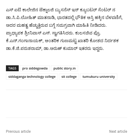
ಎಸ್ ಐಟಿ ಕಾಲೇಜಿನ ಟೆಕ್ನಾಲಜಿ ಬ್ಯುಸನೆಸ್ ಇನ್ ಕ್ಯೂಬಟರ್ ಸೆಂಟರ್ ನ
ಡಾ.ಸಿ.ಪಿ.ಲೋಹಿತ್ ಮಾತನಾಡಿ, ಭಾರತದಲ್ಲಿ ಭೌತಿಕ ಆಸ್ತಿ ಹಕ್ಕಿನ ಬೆಳವಣಿಗೆ,
ಅದರ ಮಹತ್ವ ಹೆಚ್ಚುತ್ತಿರುವ ಬಗ್ಗೆ ಸಮಗ್ರವಾಗಿ ಮಾಹಿತಿ ನೀಡಿದರು.
ಪ್ರಾಧ್ಯಾಪಕ ಶ್ರೀನಿವಾಸ್ ಎಸ್. ಸ್ವಾಗತಿಸಿದರು. ಕುಲಸಚಿವ ಪ್ರೊ.
ಕೆ.ಎನ್.ಗಂಗಾನಾಯಕ್, ಆಂತರಿಕ ಗುಣಮಟ್ಟ ಖಾತರಿ ಕೋಶದ ನಿರ್ದಶಕ
ಡಾ.ಕೆ.ಜಿ.ಪರುಶರಾಮ್, ಡಾ.ಅರುಣ್ ಕುಮಾರ್ ಇತರರು ಇದ್ದರು.
TAGS
pro siddegowda
public story.in
siddaganga technology college
sit college
tumukuru university
Previous article
Next article