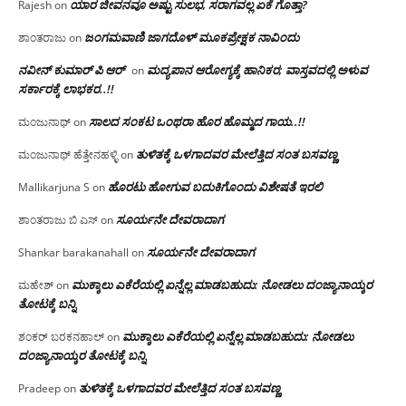
ಯಾರ ಜೀವನವೂ ಅಷ್ಟು ಸುಲಭ, ಸರಾಗವಲ್ಲ ಏಕೆ ಗೊತ್ತಾ?
Rajesh
on
ಜಂಗಮವಾಣಿ ಜಾಗದೊಳ್ ಮೂಕಪ್ರೇಕ್ಷಕ ನಾವಿಂದು
ಶಾಂತರಾಜು
on
ನವೀನ್ ಕುಮಾರ್ ಪಿ ಆರ್
ಮದ್ಯಪಾನ ಆರೋಗ್ಯಕ್ಕೆ ಹಾನಿಕರ; ವಾಸ್ತವದಲ್ಲಿ ಅಳುವ
on
ಸರ್ಕಾರಕ್ಕೆ ಲಾಭಕರ..!!
ಸಾಲದ ಸಂಕಟ ಒಂಥರಾ ಹೊರ ಹೊಮ್ಮದ ಗಾಯ..!!
ಮಂಜುನಾಥ್
on
ತುಳಿತಕ್ಕೆ ಒಳಗಾದವರ ಮೇಲೆತ್ತಿದ ಸಂತ ಬಸವಣ್ಣ
ಮಂಜುನಾಥ್ ಹೆತ್ತೇನಹಳ್ಳಿ
on
ಹೊರಟು ಹೋಗುವ ಬದುಕಿಗೊಂದು ವಿಶೇಷತೆ ಇರಲಿ
Mallikarjuna S
on
ಸೂರ್ಯನೇ ದೇವರಾದಾಗ
ಶಾಂತರಾಜು ಬಿ ಎಸ್
on
ಸೂರ್ಯನೇ ದೇವರಾದಾಗ
Shankar barakanahall
on
ಮುಕ್ಕಾಲು ಎಕೆರೆಯಲ್ಲಿ ಏನ್ನೆಲ್ಲ‌ ಮಾಡಬಹುದು: ನೋಡಲು ದಂಜ್ಯಾನಾಯ್ಕರ
ಮಹೇಶ್
on
ತೋಟಕ್ಕೆ ಬನ್ನಿ
ಮುಕ್ಕಾಲು ಎಕೆರೆಯಲ್ಲಿ ಏನ್ನೆಲ್ಲ‌ ಮಾಡಬಹುದು: ನೋಡಲು
ಶಂಕರ್ ಬರಕನಹಾಲ್
on
ದಂಜ್ಯಾನಾಯ್ಕರ ತೋಟಕ್ಕೆ ಬನ್ನಿ
ತುಳಿತಕ್ಕೆ ಒಳಗಾದವರ ಮೇಲೆತ್ತಿದ ಸಂತ ಬಸವಣ್ಣ
Pradeep
on