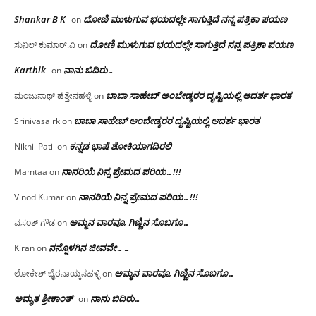
Shankar B K
ದೋಣಿ ಮುಳುಗುವ ಭಯದಲ್ಲೇ ಸಾಗುತ್ತಿದೆ ನನ್ನ ಪತ್ರಿಕಾ ಪಯಣ
on
ದೋಣಿ ಮುಳುಗುವ ಭಯದಲ್ಲೇ ಸಾಗುತ್ತಿದೆ ನನ್ನ ಪತ್ರಿಕಾ ಪಯಣ
ಸುನಿಲ್ ಕುಮಾರ್.ವಿ
on
Karthik
ನಾನು ಬಿದಿರು…
on
ಬಾಬಾ ಸಾಹೇಬ್ ಅಂಬೇಡ್ಕರರ ದೃಷ್ಟಿಯಲ್ಲಿ ಆದರ್ಶ ಭಾರತ
ಮಂಜುನಾಥ್ ಹೆತ್ತೇನಹಳ್ಳಿ
on
ಬಾಬಾ ಸಾಹೇಬ್ ಅಂಬೇಡ್ಕರರ ದೃಷ್ಟಿಯಲ್ಲಿ ಆದರ್ಶ ಭಾರತ
Srinivasa rk
on
ಕನ್ನಡ ಭಾಷೆ ಶೋಕಿಯಾಗದಿರಲಿ
Nikhil Patil
on
ನಾನರಿಯೆ ನಿನ್ನ ಪ್ರೇಮದ ಪರಿಯ…!!!
Mamtaa
on
ನಾನರಿಯೆ ನಿನ್ನ ಪ್ರೇಮದ ಪರಿಯ…!!!
Vinod Kumar
on
ಅಮ್ಮನ ವಾರವೂ, ಗಿಣ್ಣಿನ ಸೊಬಗೂ…
ವಸಂತ್ ಗೌಡ
on
ನನ್ನೊಳಗಿನ ಜೀವವೇ……
Kiran
on
ಅಮ್ಮನ ವಾರವೂ, ಗಿಣ್ಣಿನ ಸೊಬಗೂ…
ಲೋಕೇಶ್ ಭೈರನಾಯ್ಕನಹಳ್ಳಿ
on
ಅಮೃತ ಶ್ರೀಕಾಂತ್
ನಾನು ಬಿದಿರು…
on