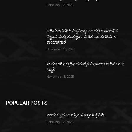
February 12, 2026
ಆದಿಚುಂಚನಗಿರಿ ವಿಶ್ವವಿದ್ಯಾಲಯದಲ್ಲಿ ರಸಾಯನಿಕ
ವಿಜ್ಞಾನ ಮತ್ತು ತಂತ್ರಜ್ಞಾನ ಕುರಿತ ಎರಡು ದಿನಗಳ
ಕಾರ್ಯಾಗಾರ
December 13, 2025
ತುಮಕೂರಿನಲ್ಲಿ ದಿನದಮಟ್ಟಿಗೆ ವಿಧಾನಭಾ ಅಧಿವೇಶನ:
ಸಿದ್ಧತೆ
November 8, 2025
POPULAR POSTS
ನಾಯಕತ್ವದ ಯಶಸ್ಸಿನ ಸೂತ್ರಗಳ ಕೈಪಿಡಿ
February 12, 2026