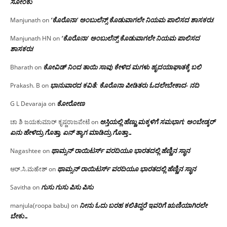
ಸೋಂಕು
‘ಕೊರೊನಾ’ ಅಂಬುಲೆನ್ಸ್ ಕೊಡುವಾಗಲೇ ನಿಯಮ ಪಾಲಿಸದ ಶಾಸಕರು!
Manjunath
on
‘ಕೊರೊನಾ’ ಅಂಬುಲೆನ್ಸ್ ಕೊಡುವಾಗಲೇ ನಿಯಮ ಪಾಲಿಸದ
Manjunath HN
on
ಶಾಸಕರು!
ಕೋವಿಡ್ ನಿಂದ ತಾಯಿ ಸಾವು ಕೇಳಿದ ಮಗಳು ಹೃದಯಾಘಾತಕ್ಕೆ ಬಲಿ
Bharath
on
ಭಾನುವಾರದ ಕವಿತೆ: ಕೊರೊನಾ ಪೀಡಿತರು ಓದಲೇಬೇಕಾದ- ನದಿ
Prakash. B
on
ಕೋರೋಣ
G L Devaraja
on
ಆಸ್ತಿಯಲ್ಲಿ ಹೆಣ್ಣು ಮಕ್ಕಳಿಗೆ ಸಮಭಾಗ; ಅಂಬೇಡ್ಕರ್
ಚಾ ಶಿ ಜಯಕುಮಾರ್ ಕೃಷ್ಣರಾಜಪೇಟೆ
on
ಏನು ಹೇಳಿದ್ರು ಗೊತ್ತಾ, ಏನ್ ತ್ಯಾಗ ಮಾಡಿದ್ರು ಗೊತ್ತಾ…
ಥಾಮ್ಸನ್ ರಾಯಿಟರ್ಸ್ ವರದಿಯೂ ಭಾರತದಲ್ಲಿ ಹೆಣ್ಣಿನ ಸ್ಥಾನ‌
Nagashtee
on
ಥಾಮ್ಸನ್ ರಾಯಿಟರ್ಸ್ ವರದಿಯೂ ಭಾರತದಲ್ಲಿ ಹೆಣ್ಣಿನ ಸ್ಥಾನ‌
ಆರ್.ಸಿ.ಮಹೇಶ್
on
ಗುಸು ಗುಸು ಪಿಸು ಪಿಸು
Savitha
on
ನೀನು ಓದು ಬರಹ ಕಲಿತಿದ್ದರೆ ಇವರಿಗೆ ಋಣಿಯಾಗಿರಲೇ
manjula(roopa babu)
on
ಬೇಕು…