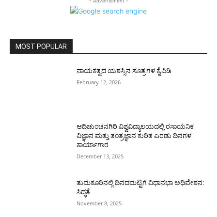
- Advertisment -
MOST POPULAR
ನಾಯಕತ್ವದ ಯಶಸ್ಸಿನ ಸೂತ್ರಗಳ ಕೈಪಿಡಿ
February 12, 2026
ಆದಿಚುಂಚನಗಿರಿ ವಿಶ್ವವಿದ್ಯಾಲಯದಲ್ಲಿ ರಸಾಯನಿಕ
ವಿಜ್ಞಾನ ಮತ್ತು ತಂತ್ರಜ್ಞಾನ ಕುರಿತ ಎರಡು ದಿನಗಳ
ಕಾರ್ಯಾಗಾರ
December 13, 2025
ತುಮಕೂರಿನಲ್ಲಿ ದಿನದಮಟ್ಟಿಗೆ ವಿಧಾನಭಾ ಅಧಿವೇಶನ:
ಸಿದ್ಧತೆ
November 8, 2025