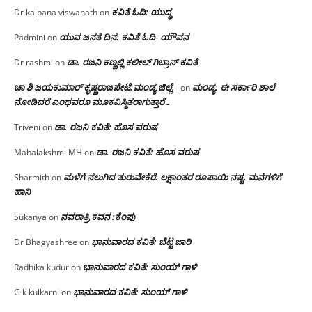
ಕವಿತೆ ಓದಿ: ಯುದ್ಧ
Dr kalpana viswanath
on
ಯುವ ಜನತೆ ದಿನ: ಕವಿತೆ ಓದಿ- ಯೌವನ
Padmini
on
ಡಾ. ರಜನಿ‌ ಕಣ್ಣಲ್ಲಿ ಕಲೀಲ್ ಗಿಬ್ರಾನ್ ಕವಿತೆ
Dr rashmi
on
ಚಾ ಶಿ ಜಯಕುಮಾರ್ ಕೃಷ್ಣರಾಜಪೇಟೆ.ಮಂಡ್ಯ ಜಿಲ್ಲೆ.
ಮಂಡ್ಯ: ಈ ಸರ್ಕಾರಿ ಶಾಲೆ
on
ನೋಡಿದರೆ ಎಂಥವರೂ ಮೂಕವಿಸ್ಮಿತರಾಗುತ್ತಾರೆ…
ಡಾ. ರಜನಿ ಕವಿತೆ: ಹೊಸ ವರುಷ
Triveni
on
ಡಾ. ರಜನಿ ಕವಿತೆ: ಹೊಸ ವರುಷ
Mahalakshmi MH
on
ಮಳೆಗೆ ನಲುಗಿದ ತುರುವೇಕೆರೆ: ಲಕ್ಷಾಂತರ ರೂಪಾಯಿ ನಷ್ಟ, ಮನೆಗಳಿಗೆ
Sharmith
on
ಹಾನಿ
ನವರಾತ್ರಿ ಕವನ :ಕೆಂಪು
Sukanya
on
ಭಾನುವಾರದ ಕವಿತೆ: ಬೆಟ್ಟ ಜಾರಿ
Dr Bhagyashree
on
ಭಾನುವಾರದ ಕವಿತೆ: ಸುಂಯ್ ಗಾಳಿ
Radhika kudur
on
ಭಾನುವಾರದ ಕವಿತೆ: ಸುಂಯ್ ಗಾಳಿ
G k kulkarni
on