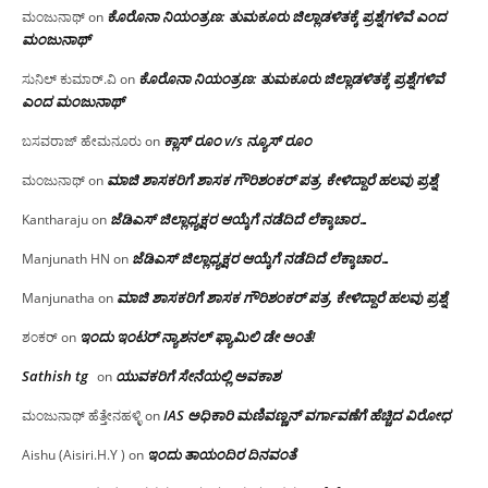
ಕೊರೊನಾ ನಿಯಂತ್ರಣ: ತುಮಕೂರು ಜಿಲ್ಲಾಡಳಿತಕ್ಕೆ ಪ್ರಶ್ನೆಗಳಿವೆ ಎಂದ
ಮಂಜುನಾಥ್
on
ಮಂಜು‌ನಾಥ್
ಕೊರೊನಾ ನಿಯಂತ್ರಣ: ತುಮಕೂರು ಜಿಲ್ಲಾಡಳಿತಕ್ಕೆ ಪ್ರಶ್ನೆಗಳಿವೆ
ಸುನಿಲ್ ಕುಮಾರ್.ವಿ
on
ಎಂದ ಮಂಜು‌ನಾಥ್
ಕ್ಲಾಸ್ ರೂಂ v/s ನ್ಯೂಸ್ ರೂಂ
ಬಸವರಾಜ್ ಹೇಮನೂರು
on
ಮಾಜಿ ಶಾಸಕರಿಗೆ ಶಾಸಕ ಗೌರಿಶಂಕರ್ ಪತ್ರ, ಕೇಳಿದ್ದಾರೆ ಹಲವು ಪ್ರಶ್ನೆ
ಮಂಜುನಾಥ್
on
ಜೆಡಿಎಸ್ ಜಿಲ್ಲಾಧ್ಯಕ್ಷರ ಆಯ್ಕೆಗೆ ನಡೆದಿದೆ ಲೆಕ್ಕಾಚಾರ…
Kantharaju
on
ಜೆಡಿಎಸ್ ಜಿಲ್ಲಾಧ್ಯಕ್ಷರ ಆಯ್ಕೆಗೆ ನಡೆದಿದೆ ಲೆಕ್ಕಾಚಾರ…
Manjunath HN
on
ಮಾಜಿ ಶಾಸಕರಿಗೆ ಶಾಸಕ ಗೌರಿಶಂಕರ್ ಪತ್ರ, ಕೇಳಿದ್ದಾರೆ ಹಲವು ಪ್ರಶ್ನೆ
Manjunatha
on
ಇಂದು ಇಂಟರ್ ನ್ಯಾಶನಲ್ ಫ್ಯಾಮಿಲಿ ಡೇ ಅಂತೆ!
ಶಂಕರ್
on
Sathish tg
ಯುವಕರಿಗೆ ಸೇನೆಯಲ್ಲಿ ಅವಕಾಶ
on
IAS ಅಧಿಕಾರಿ ಮಣಿವಣ್ಣನ್ ವರ್ಗಾವಣೆಗೆ ಹೆಚ್ಚಿದ‌ ವಿರೋಧ
ಮಂಜುನಾಥ್ ಹೆತ್ತೇನಹಳ್ಳಿ
on
ಇಂದು ತಾಯಂದಿರ ದಿನವಂತೆ
Aishu (Aisiri.H.Y )
on