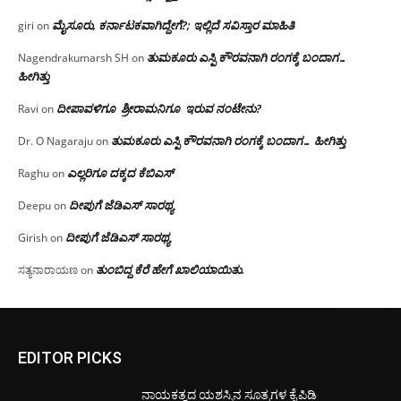
ಮೈಸೂರು, ಕರ್ನಾಟಕವಾಗಿದ್ದೇಗೆ?; ಇಲ್ಲಿದೆ ಸವಿಸ್ತಾರ ಮಾಹಿತಿ
giri
on
ತುಮಕೂರು ಎಸ್ಪಿ ಕೌರವನಾಗಿ ರಂಗಕ್ಕೆ ಬಂದಾಗ…
Nagendrakumarsh SH
on
ಹೀಗಿತ್ತು
ದೀಪಾವಳಿಗೂ ಶ್ರೀರಾಮನಿಗೂ ಇರುವ ನಂಟೇನು?
Ravi
on
ತುಮಕೂರು ಎಸ್ಪಿ ಕೌರವನಾಗಿ ರಂಗಕ್ಕೆ ಬಂದಾಗ… ಹೀಗಿತ್ತು
Dr. O Nagaraju
on
ಎಲ್ಲರಿಗೂ ದಕ್ಕದ ಕೆಬಿಎಸ್
Raghu
on
ದೀಪುಗೆ ಜೆಡಿಎಸ್ ಸಾರಥ್ಯ
Deepu
on
ದೀಪುಗೆ ಜೆಡಿಎಸ್ ಸಾರಥ್ಯ
Girish
on
ತುಂಬಿದ್ದ ಕೆರೆ ಹೇಗೆ ಖಾಲಿಯಾಯಿತು.
ಸತ್ಯನಾರಾಯಣ
on
EDITOR PICKS
ನಾಯಕತ್ವದ ಯಶಸ್ಸಿನ ಸೂತ್ರಗಳ ಕೈಪಿಡಿ