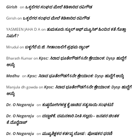
Girish
ಒಕ್ಕಲಿಗರ ಸಂಘದ ಮೇಲೆ ಕಿಡಿಕಾರಿದ ರವಿಗೌಡ
on
ಒಕ್ಕಲಿಗರ ಸಂಘದ ಮೇಲೆ ಕಿಡಿಕಾರಿದ ರವಿಗೌಡ
Girish
on
ತುಮಕೂರು ಸ್ಕೂಲ್ ಆಫ್ ಮ್ಯೂಸಿಕ್ ಹಿಂದಿನ ಕತೆ ಗೊತ್ತಾ
YASMEEN JAHA D A
on
ನಿಮಗೆ ?
ಬಳ್ಳಗೆರೆ ಬಿ.ಜಿ. ಗೀತಾಂಜಲಿಗೆ ಪ್ರಥಮ ರ‌್ಯಾಂಕ್
Mrudul
on
Kpsc: ಸಿರಾದ ಭೂತೇಗೌಡಗೆ 6ನೇ ಶ್ರೇಯಾಂಕ: Dysp ಹುದ್ದೆಗೆ
Bharath Kumar
on
ಆಯ್ಕೆ
Madhu
Kpsc: ಸಿರಾದ ಭೂತೇಗೌಡಗೆ 6ನೇ ಶ್ರೇಯಾಂಕ: Dysp ಹುದ್ದೆಗೆ ಆಯ್ಕೆ
on
Kpsc: ಸಿರಾದ ಭೂತೇಗೌಡಗೆ 6ನೇ ಶ್ರೇಯಾಂಕ: Dysp ಹುದ್ದೆಗೆ
Manjula dh gowda
on
ಆಯ್ಕೆ
Dr. O Nagaraju
ಕುಷ್ಠರೋಗಿಗಳತ್ತ ಕೈ ಚಾಚಿದ ಸತ್ಯಸಾಯಿ ಸಂಘಟನೆ
on
Dr. O Nagaraju
ದಬ್ಬಾಳಿಕೆ, ದಮನಕಾರಿ ನೀತಿ ಸಲ್ಲದು – ಜನಪರ ಚಿಂತಕ
on
ಕೆ.ದೊರೈರಾಜ್
Dr. O Nagaraju
ಮುಖ್ಯಶಿಕ್ಷಕರ ಕರ್ತವ್ಯ ಲೋಪ : ಪೋಷಕರ ಧರಣಿ
on