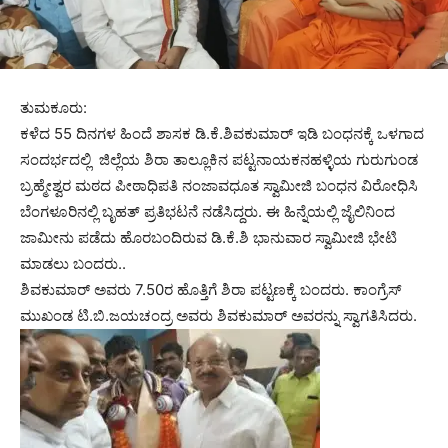
ತುಮಕೂರು:
ಕಳೆದ 55 ದಿನಗಳ ಹಿಂದೆ ಶಾಸಕ ಡಿ.ಕೆ.ಶಿವಕುಮಾರ್ ಇಡಿ ಬಂಧನಕ್ಕೆ ಒಳಗಾದ
ಸಂದರ್ಭದಲ್ಲಿ ಜಿಲ್ಲೆಯ ಶಿರಾ ತಾಲ್ಲೂಕಿನ ಪಟ್ಟನಾಯಕನಹಳ್ಳಿಯ ಗುರುಗುಂಡ
ಬ್ರಹ್ಮೇಶ್ವರ ಮಠದ ಪೀಠಾಧಿಪತಿ ನಂಜಾವಧೂತ ಸ್ವಾಮೀಜಿ ಬಂಧನ ವಿರೋಧಿಸಿ
ಬೆಂಗಳೂರಿನಲ್ಲಿ ಬೃಹತ್ ಪ್ರತಿಭಟನೆ ನಡೆಸಿದ್ದರು. ಈ ಹಿನ್ನೆಯಲ್ಲಿ ಜೈಲಿನಿಂದ
ಜಾಮೀನು ಪಡೆದು ಹೊರಬಂದಿರುವ ಡಿ.ಕೆ.ಶಿ ಭಾನುವಾರ ಸ್ವಾಮೀಜಿ ಭೇಟಿ
ಮಾಡಲು ಬಂದರು..
ಶಿವಕುಮಾರ್‌ ಅವರು 7.50ರ ಹೊತ್ತಿಗೆ ಶಿರಾ ಪಟ್ಟಣಕ್ಕೆ ಬಂದರು. ಕಾಂಗ್ರೆಸ್‌
ಮುಖಂಡ ಟಿ.ಬಿ.ಜಯಚಂದ್ರ ಅವರು ಶಿವಕುಮಾರ್‌ ಅವರನ್ನು ಸ್ವಾಗತಿಸಿದರು.