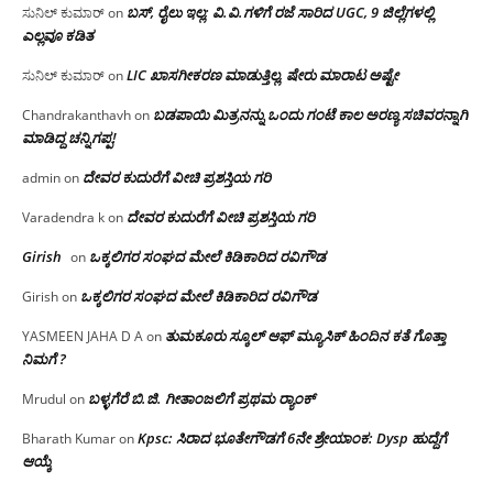
ಬಸ್, ರೈಲು ಇಲ್ಲ; ವಿ.ವಿ.ಗಳಿಗೆ ರಜೆ ಸಾರಿದ UGC, 9 ಜಿಲ್ಲೆಗಳಲ್ಲಿ
ಸುನಿಲ್ ಕುಮಾರ್
on
ಎಲ್ಲವೂ ಕಡಿತ
LIC ಖಾಸಗೀಕರಣ ಮಾಡುತ್ತಿಲ್ಲ, ಷೇರು ಮಾರಾಟ ಅಷ್ಟೇ
ಸುನಿಲ್ ಕುಮಾರ್
on
ಬಡಪಾಯಿ ಮಿತ್ರನನ್ನು ಒಂದು ಗಂಟೆ ಕಾಲ ಅರಣ್ಯ ಸಚಿವರನ್ನಾಗಿ
Chandrakanthavh
on
ಮಾಡಿದ್ದ ಚನ್ನಿಗಪ್ಪ!
ದೇವರ ಕುದುರೆಗೆ ವೀಚಿ ಪ್ರಶಸ್ತಿಯ ಗರಿ
admin
on
ದೇವರ ಕುದುರೆಗೆ ವೀಚಿ ಪ್ರಶಸ್ತಿಯ ಗರಿ
Varadendra k
on
Girish
ಒಕ್ಕಲಿಗರ ಸಂಘದ ಮೇಲೆ ಕಿಡಿಕಾರಿದ ರವಿಗೌಡ
on
ಒಕ್ಕಲಿಗರ ಸಂಘದ ಮೇಲೆ ಕಿಡಿಕಾರಿದ ರವಿಗೌಡ
Girish
on
ತುಮಕೂರು ಸ್ಕೂಲ್ ಆಫ್ ಮ್ಯೂಸಿಕ್ ಹಿಂದಿನ ಕತೆ ಗೊತ್ತಾ
YASMEEN JAHA D A
on
ನಿಮಗೆ ?
ಬಳ್ಳಗೆರೆ ಬಿ.ಜಿ. ಗೀತಾಂಜಲಿಗೆ ಪ್ರಥಮ ರ‌್ಯಾಂಕ್
Mrudul
on
Kpsc: ಸಿರಾದ ಭೂತೇಗೌಡಗೆ 6ನೇ ಶ್ರೇಯಾಂಕ: Dysp ಹುದ್ದೆಗೆ
Bharath Kumar
on
ಆಯ್ಕೆ