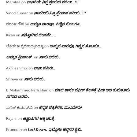
ನಾನರಿಯೆ ನಿನ್ನ ಪ್ರೇಮದ ಪರಿಯ…!!!
Mamtaa
on
ನಾನರಿಯೆ ನಿನ್ನ ಪ್ರೇಮದ ಪರಿಯ…!!!
Vinod Kumar
on
ಅಮ್ಮನ ವಾರವೂ, ಗಿಣ್ಣಿನ ಸೊಬಗೂ…
ವಸಂತ್ ಗೌಡ
on
ನನ್ನೊಳಗಿನ ಜೀವವೇ……
Kiran
on
ಅಮ್ಮನ ವಾರವೂ, ಗಿಣ್ಣಿನ ಸೊಬಗೂ…
ಲೋಕೇಶ್ ಭೈರನಾಯ್ಕನಹಳ್ಳಿ
on
ಅಮೃತ ಶ್ರೀಕಾಂತ್
ನಾನು ಬಿದಿರು…
on
ನಾನು ಬಿದಿರು…
Akhilesh.m.k
on
ನಾನು ಬಿದಿರು…
Shreya
on
ಮಾಜಿ ಶಾಸಕ ರಫೀಕ್ ಕೆಲಸಕ್ಕೆ ಫಿದಾ ಆದ ತುಮಕೂರು
B.Mohammed Raffi Khan
on
ನಗರದ ಜನರು…
ಕನ್ನಡ ಪತ್ರಿಕೆಗಳು ಮುಂದೇನು?
ಸುನಿಲ್ ಕುಮಾರ್.ವಿ
on
ಅಜ್ಞಾತಿಗಳ ಆತ್ಮ ಚರಿತ್ರೆ
Rajani
on
LockDown: ಇಲ್ನೋಡಿ ಹಳ್ಳಿಗರ ಶೈಲಿ..
Praneeth
on