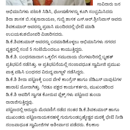
ಸಾವಿರಾರು ಜನ
ಅಭಿಮಾನಿಗಳು ಪಟಾಕಿ ಸಿಡಿಸಿ, ಘೋಷಣೆಗಳನ್ನು ಕೂಗಿ ಸಂಭ್ರಮಿಸಿದರು
ಶಿರಾ ಶಾಸಕ ಬಿ.ಸತ್ಯನಾರಾಯಣ, ಗುಬ್ಬಿ ಶಾಸಕ ಎಸ್‌.ಆರ್‌.ಶ್ರೀನಿವಾಸ್‌ ಅವರು
ಶಿವಕುಮಾರ್‌ ಅವರನ್ನು ಪ್ರವಾಸಿ ಮಂದಿರದಲ್ಲಿ ಭೇಟಿ ಮಾಡಿ
ಉಬಯಕುಶಲೋಪರಿ ವಿಚಾರಿಸದರು.
ಡಿ.ಕೆ.ಶಿವಕುಮಾರ್‌ ಅವರನ್ನು ಬರಮಾಡಿಕೊಳ್ಳಲು ಅಭಿಮಾನಿಗಳು ನಗರದ
ವೃತ್ತದಲ್ಲಿ ಸಂಜೆ 5 ಗಂಟೆಯಿಂದಲೂ ಕಾಯುತ್ತಿದ್ದರು.
ಡಿ.ಕೆ.ಶಿ. ಬಂಧನವಾದಾಗ ಒಕ್ಕಲಿಗ ಸಮುದಾಯ ಬೆಂಗಳೂರಿನಲ್ಲಿ ಬೃಹತ್‌
ಪ್ರತಿಭಟನೆ ನಡೆಸಿತ್ತು. ಆ ಪ್ರತಿಭಟನೆಯಲ್ಲಿ ನಂಜಾವಧೂತ ಸ್ವಾಮೀಜಿ ಪ್ರಮುಖ
ಪಾತ್ರ ವಹಿಸಿ ಬಂಧನದ ವಿರುದ್ಧ ವಾಗ್ದಾಳಿ ನಡೆಸಿದ್ದರು.
ಡಿ.ಕೆ.ಶಿ ಶೀರಾ ಪಟ್ಟಣಕ್ಕೆ ಬಂದ ವೇಳೆ ಕಾಂಗ್ರೆಸ್ ಹಾಗೂ ಜೆಡಿಎಸ್ ಬಾವುಟಗಳ
ಹಾರಾಟ ಜೋರಾಗಿತ್ತು. ೆರಡೂ ಪಕ್ಷದ ಕಾರ್ಯಕರ್ತರು, ಮುಖಂಡರಿಂದ
ಡಿ.ಕೆ.ಶಿ ಅವರಿಗೆ ಸ್ವಾಗತ ಕೋರುವ ಫ್ಲೆಕ್ಸ್ ಗಳು ಪಟ್ಟಣದ ತುಂಬಾ
ರಾರಾಜಿಸುತ್ತಿದ್ದವು.
ಪಟ್ಟಣದಲ್ಲಿ ಅದ್ದೂರು ಮೆರವಣಿಗೆ ನಡೆದ ನಂತರ ಡಿ.ಕೆ.ಶಿವಕುಮಾರ್ ಹಾಗೂ
ಮುಖಂಡರು ಪಟ್ಟಣನಾಯಕನಹಳ್ಳಿ ಗುರುಗುಂಡಬ್ರಹ್ಮೇಶ್ವರ ಮಠಕ್ಕೆ ಭೇಟಿ ನೀಡಿ
ನಂಜವಾಧೂತ ಸ್ವಾಮೀಜಿಗಳ ಆಶೀರ್ವಾದ ಪಡೆದರು. ಕೆಲಕಾಲ