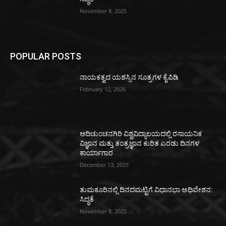
November 8, 2025
POPULAR POSTS
ನಾಯಕತ್ವದ ಯಶಸ್ಸಿನ ಸೂತ್ರಗಳ ಕೈಪಿಡಿ
February 12, 2026
ಆದಿಚುಂಚನಗಿರಿ ವಿಶ್ವವಿದ್ಯಾಲಯದಲ್ಲಿ ರಸಾಯನಿಕ
ವಿಜ್ಞಾನ ಮತ್ತು ತಂತ್ರಜ್ಞಾನ ಕುರಿತ ಎರಡು ದಿನಗಳ
ಕಾರ್ಯಾಗಾರ
December 13, 2025
ತುಮಕೂರಿನಲ್ಲಿ ದಿನದಮಟ್ಟಿಗೆ ವಿಧಾನಭಾ ಅಧಿವೇಶನ:
ಸಿದ್ಧತೆ
November 8, 2025