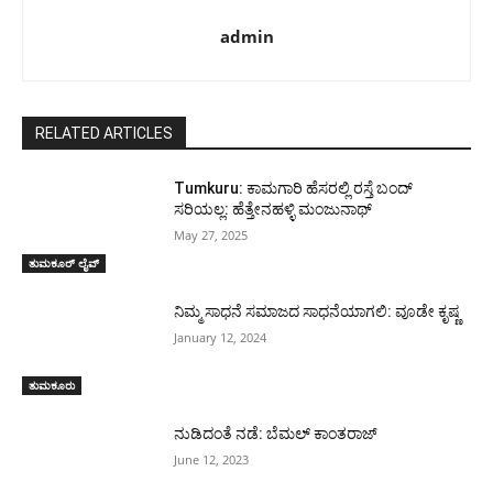
admin
RELATED ARTICLES
Tumkuru: ಕಾಮಗಾರಿ ಹೆಸರಲ್ಲಿ ರಸ್ತೆ ಬಂದ್
ಸರಿಯಲ್ಲ: ಹೆತ್ತೇನಹಳ್ಳಿ ಮಂಜುನಾಥ್
May 27, 2025
ತುಮಕೂರ್ ಲೈವ್
ನಿಮ್ಮ ಸಾಧನೆ ಸಮಾಜದ ಸಾಧನೆಯಾಗಲಿ: ವೂಡೇ ಕೃಷ್ಣ
January 12, 2024
ತುಮಕೂರು
ನುಡಿದಂತೆ ನಡೆ: ಬೆಮಲ್ ಕಾಂತರಾಜ್
June 12, 2023