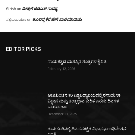
ದೀಪುಗೆ ಜೆಡಿಎಸ್ ಸಾರಥ್ಯ
Girish
on
ತುಂಬಿದ್ದ ಕೆರೆ ಹೇಗೆ ಖಾಲಿಯಾಯಿತು.
ಸತ್ಯನಾರಾಯಣ
on
EDITOR PICKS
ನಾಯಕತ್ವದ ಯಶಸ್ಸಿನ ಸೂತ್ರಗಳ ಕೈಪಿಡಿ
February 12, 2026
ಆದಿಚುಂಚನಗಿರಿ ವಿಶ್ವವಿದ್ಯಾಲಯದಲ್ಲಿ ರಸಾಯನಿಕ
ವಿಜ್ಞಾನ ಮತ್ತು ತಂತ್ರಜ್ಞಾನ ಕುರಿತ ಎರಡು ದಿನಗಳ
ಕಾರ್ಯಾಗಾರ
December 13, 2025
ತುಮಕೂರಿನಲ್ಲಿ ದಿನದಮಟ್ಟಿಗೆ ವಿಧಾನಭಾ ಅಧಿವೇಶನ:
ಸಿದ್ಧತೆ