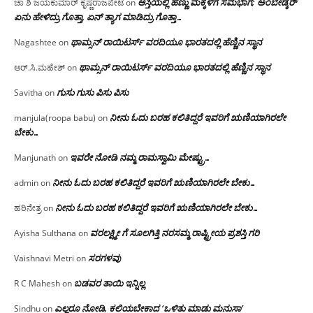
ಆಸ್ತಿಯಲ್ಲಿ ಹೆಣ್ಣು ಮಕ್ಕಳಿಗೆ ಸಮಭಾಗ; ಅಂಬೇಡ್ಕರ್
ಚಾ ಶಿ ಜಯಕುಮಾರ್ ಕೃಷ್ಣರಾಜಪೇಟೆ
on
ಏನು ಹೇಳಿದ್ರು ಗೊತ್ತಾ, ಏನ್ ತ್ಯಾಗ ಮಾಡಿದ್ರು ಗೊತ್ತಾ…
ಥಾಮ್ಸನ್ ರಾಯಿಟರ್ಸ್ ವರದಿಯೂ ಭಾರತದಲ್ಲಿ ಹೆಣ್ಣಿನ ಸ್ಥಾನ‌
Nagashtee
on
ಥಾಮ್ಸನ್ ರಾಯಿಟರ್ಸ್ ವರದಿಯೂ ಭಾರತದಲ್ಲಿ ಹೆಣ್ಣಿನ ಸ್ಥಾನ‌
ಆರ್.ಸಿ.ಮಹೇಶ್
on
ಗುಸು ಗುಸು ಪಿಸು ಪಿಸು
Savitha
on
ನೀನು ಓದು ಬರಹ ಕಲಿತಿದ್ದರೆ ಇವರಿಗೆ ಋಣಿಯಾಗಿರಲೇ
manjula(roopa babu)
on
ಬೇಕು…
ಇವರೇ‌ ನೋಡಿ‌ ನಮ್ಮ‌ ರಾಮಸ್ವಾಮಿ ಮೇಷ್ಟ್ರು…
Manjunath
on
ನೀನು ಓದು ಬರಹ ಕಲಿತಿದ್ದರೆ ಇವರಿಗೆ ಋಣಿಯಾಗಿರಲೇ ಬೇಕು…
admin
on
ನೀನು ಓದು ಬರಹ ಕಲಿತಿದ್ದರೆ ಇವರಿಗೆ ಋಣಿಯಾಗಿರಲೇ ಬೇಕು…
ಹರಿನೇತ್ರ
on
ವರಲಕ್ಷ್ಮೀ ಗೆ ಸೂಲಗಿತ್ತಿ ನರಸಮ್ಮ‌ ರಾಷ್ಟ್ರೀಯ ಪ್ರಶಸ್ತಿ ಗರಿ
Ayisha Sulthana
on
ಸರಗಳವು
Vaishnavi Metri
on
ಬಡವರ ತಾಯಿ ಇನ್ನಿಲ್ಲ
R C Mahesh
on
ಎಲ್ಲರೂ ನೋಡಿ, ಕಲಿಯಬೇಕಾದ ‘ಒಳಿತು ಮಾಡು ಮನುಸಾ’
Sindhu
on