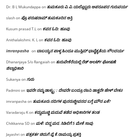
ತುಮಕೂರು‌ ವಿ.ವಿ.ಯಲ್ಲೊಬ್ಬರು ಅಪರೂಪದ ಗುರುವರ್ಯ
Dr. B L Mukundappa
on
ಪ್ರೊ.ಪರುಷರಾಮ್ ತುಮಕೂರಿನ ಆಸ್ತಿ
slash
on
ಕವನ ಓದಿ: ಹೂವು
Kusum prasad T.L
on
ಕವನ ಓದಿ: ಹೂವು
Anithalakshmi. K. L
on
imranpasha
ಬಾಬಯ್ಯನ ಪಾಳ್ಯ ಹಿಂದೂ ಮುಸ್ಲಿಮ್ ಭಾವೈಕ್ಯತೆಯ ಸೌಂದರ್ಯ
on
ತುರುವೇಕೆರೆಯಲ್ಲಿ ರೆಡ್ ಅಲರ್ಟ್ ಘೋಷಣೆ:
Dhananjaya S/o Rangaiah
on
ಜಿಲ್ಲಾಧಿಕಾರಿ
ಗುರು
Sukanya
on
ಇವರೇ ನಮ್ಮ ಡಾಕ್ಟ್ರು; : ದೇವರೇ ಬಂದ್ರೂ ರಜನಿ ಡಾಕ್ಟರೇ ಹೇಳ್ ಬೇಕು!
Padmini
on
ತುಮಕೂರು ನದಿಗಳ ಪುನರುಜ್ಜೀವನದ ಬಗ್ಗೆ ಮೌನ ಏಕೆ?
imranpasha
on
ಕದ್ದುಮುಚ್ಚಿ ಮದುವೆ ತಡೆದ ಅಧಿಕಾರಿಗಳ ತಂಡ
Varadaraju K
on
ಮಳೆ: ಬಿದ್ದ ಮರ, ಸಿಡಿಲಿಗೆ 5 ಮೇಕೆ ಸಾವು
Chikkanna SD
on
ಪತ್ರಕರ್ತ ಚಿದುಗೆ ವೈ.ಕೆ.ರಾಮಯ್ಯ ಪ್ರಶಸ್ತಿ
Jayashri
on