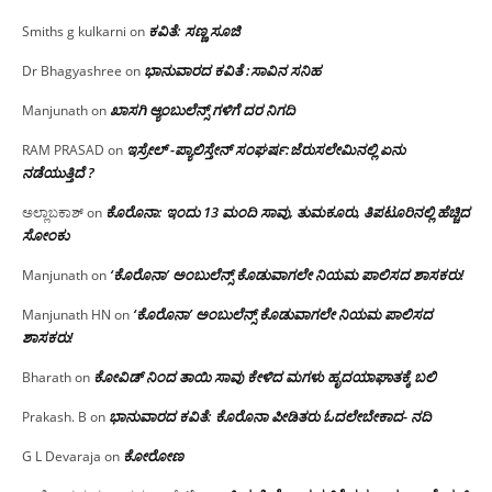
ಕವಿತೆ: ಸಣ್ಣ ಸೂಜಿ
Smiths g kulkarni
on
ಭಾನುವಾರದ ಕವಿತೆ :ಸಾವಿನ ಸನಿಹ
Dr Bhagyashree
on
ಖಾಸಗಿ ಆ್ಯಂಬುಲೆನ್ಸ್ ಗಳಿಗೆ ದರ ನಿಗದಿ
Manjunath
on
ಇಸ್ರೇಲ್ -ಪ್ಯಾಲಿಸ್ತೇನ್ ಸಂಘರ್ಷ:ಜೆರುಸಲೇಮಿನಲ್ಲಿ ಏನು
RAM PRASAD
on
ನಡೆಯುತ್ತಿದೆ ?
ಕೊರೊನಾ: ಇಂದು 13 ಮಂದಿ ಸಾವು, ತುಮಕೂರು, ತಿಪಟೂರಿನಲ್ಲಿ ಹೆಚ್ಚಿದ
ಅಲ್ಲಾಬಕಾಶ್
on
ಸೋಂಕು
‘ಕೊರೊನಾ’ ಅಂಬುಲೆನ್ಸ್ ಕೊಡುವಾಗಲೇ ನಿಯಮ ಪಾಲಿಸದ ಶಾಸಕರು!
Manjunath
on
‘ಕೊರೊನಾ’ ಅಂಬುಲೆನ್ಸ್ ಕೊಡುವಾಗಲೇ ನಿಯಮ ಪಾಲಿಸದ
Manjunath HN
on
ಶಾಸಕರು!
ಕೋವಿಡ್ ನಿಂದ ತಾಯಿ ಸಾವು ಕೇಳಿದ ಮಗಳು ಹೃದಯಾಘಾತಕ್ಕೆ ಬಲಿ
Bharath
on
ಭಾನುವಾರದ ಕವಿತೆ: ಕೊರೊನಾ ಪೀಡಿತರು ಓದಲೇಬೇಕಾದ- ನದಿ
Prakash. B
on
ಕೋರೋಣ
G L Devaraja
on