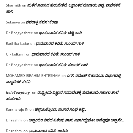
ಮಳೆಗೆ ನಲುಗಿದ ತುರುವೇಕೆರೆ: ಲಕ್ಷಾಂತರ ರೂಪಾಯಿ ನಷ್ಟ, ಮನೆಗಳಿಗೆ
Sharmith
on
ಹಾನಿ
ನವರಾತ್ರಿ ಕವನ :ಕೆಂಪು
Sukanya
on
ಭಾನುವಾರದ ಕವಿತೆ: ಬೆಟ್ಟ ಜಾರಿ
Dr Bhagyashree
on
ಭಾನುವಾರದ ಕವಿತೆ: ಸುಂಯ್ ಗಾಳಿ
Radhika kudur
on
ಭಾನುವಾರದ ಕವಿತೆ: ಸುಂಯ್ ಗಾಳಿ
G k kulkarni
on
ಭಾನುವಾರದ ಕವಿತೆ: ಸುಂಯ್ ಗಾಳಿ
Dr Bhagyashree
on
ಎಸ್. ರಮೇಶ್ ಗೆ ಕಾನೂನು ವಿಭಾಗದಲ್ಲಿ
MOHAMED IBRAHIM EHTESHAM
on
ಡಾಕ್ಟರೇಟ್ ಪದವಿ
lieleTewplory
ರಾಷ್ಟ್ರೀಯ ವಿಜ್ಞಾನ ಸಮಾವೇಶಕ್ಕೆ‌ ತುಮಕೂರು ಸರ್ಕಾರಿ ಶಾಲೆ
on
ಹುಡುಗರು
ಹಳ್ಳಿಯಲ್ಲೊಂದು ಪರಿಸರ ಸಂಘ ಕಟ್ಟಿ…
Kantharaju JN
on
ಅಪ್ಪಂದಿರ ದಿನದ ವಿಶೇಷ: ನಾನು ಏನಾಗಿದ್ದೇನೋ‌ ಅದೆಲ್ಲವೂ ಅಪ್ಪನೇ…
Dr rashmi
on
ಭಾನುವಾರದ ಕವಿತೆ: ಉಸಿರು
Dr rashmi
on