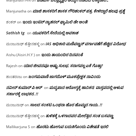
ಜೆಡಿಎಸ್ ಜಿಲ್ಲಾಧ್ಯಕ್ಷರ ಆಯ್ಕೆಗೆ ನಡೆದಿದೆ ಲೆಕ್ಕಾಚಾರ…
Manjunath HN
on
ಮಾಜಿ ಶಾಸಕರಿಗೆ ಶಾಸಕ ಗೌರಿಶಂಕರ್ ಪತ್ರ, ಕೇಳಿದ್ದಾರೆ ಹಲವು ಪ್ರಶ್ನೆ
Manjunatha
on
ಇಂದು ಇಂಟರ್ ನ್ಯಾಶನಲ್ ಫ್ಯಾಮಿಲಿ ಡೇ ಅಂತೆ!
ಶಂಕರ್
on
Sathish tg
ಯುವಕರಿಗೆ ಸೇನೆಯಲ್ಲಿ ಅವಕಾಶ
on
IAS ಅಧಿಕಾರಿ ಮಣಿವಣ್ಣನ್ ವರ್ಗಾವಣೆಗೆ ಹೆಚ್ಚಿದ‌ ವಿರೋಧ
ಮಂಜುನಾಥ್ ಹೆತ್ತೇನಹಳ್ಳಿ
on
ಇಂದು ತಾಯಂದಿರ ದಿನವಂತೆ
Aishu (Aisiri.H.Y )
on
ಯಾರ ಜೀವನವೂ ಅಷ್ಟು ಸುಲಭ, ಸರಾಗವಲ್ಲ ಏಕೆ ಗೊತ್ತಾ?
Rajesh
on
ಜಂಗಮವಾಣಿ ಜಾಗದೊಳ್ ಮೂಕಪ್ರೇಕ್ಷಕ ನಾವಿಂದು
ಶಾಂತರಾಜು
on
ನವೀನ್ ಕುಮಾರ್ ಪಿ ಆರ್
ಮದ್ಯಪಾನ ಆರೋಗ್ಯಕ್ಕೆ ಹಾನಿಕರ; ವಾಸ್ತವದಲ್ಲಿ ಅಳುವ
on
ಸರ್ಕಾರಕ್ಕೆ ಲಾಭಕರ..!!
ಸಾಲದ ಸಂಕಟ ಒಂಥರಾ ಹೊರ ಹೊಮ್ಮದ ಗಾಯ..!!
ಮಂಜುನಾಥ್
on
ತುಳಿತಕ್ಕೆ ಒಳಗಾದವರ ಮೇಲೆತ್ತಿದ ಸಂತ ಬಸವಣ್ಣ
ಮಂಜುನಾಥ್ ಹೆತ್ತೇನಹಳ್ಳಿ
on
ಹೊರಟು ಹೋಗುವ ಬದುಕಿಗೊಂದು ವಿಶೇಷತೆ ಇರಲಿ
Mallikarjuna S
on