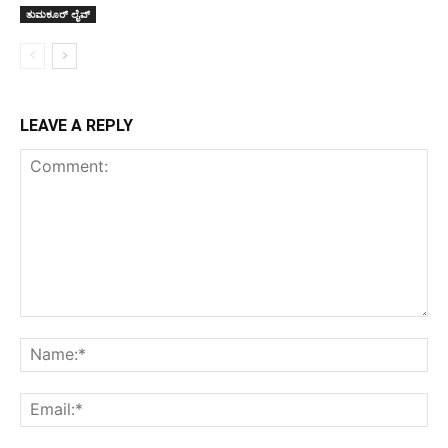
ತುಮಕೂರ್ ಲೈವ್
LEAVE A REPLY
Comment:
Na
Ema