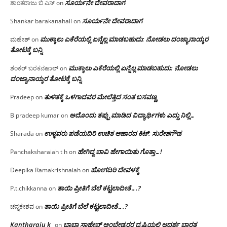
ಸೂರ್ಯನೇ ದೇವರಾದಾಗ
ಶಾಂತರಾಜು ಬಿ ಎಸ್
on
ಸೂರ್ಯನೇ ದೇವರಾದಾಗ
Shankar barakanahall
on
ಮುಕ್ಕಾಲು ಎಕೆರೆಯಲ್ಲಿ ಏನ್ನೆಲ್ಲ‌ ಮಾಡಬಹುದು: ನೋಡಲು ದಂಜ್ಯಾನಾಯ್ಕರ
ಮಹೇಶ್
on
ತೋಟಕ್ಕೆ ಬನ್ನಿ
ಮುಕ್ಕಾಲು ಎಕೆರೆಯಲ್ಲಿ ಏನ್ನೆಲ್ಲ‌ ಮಾಡಬಹುದು: ನೋಡಲು
ಶಂಕರ್ ಬರಕನಹಾಲ್
on
ದಂಜ್ಯಾನಾಯ್ಕರ ತೋಟಕ್ಕೆ ಬನ್ನಿ
ತುಳಿತಕ್ಕೆ ಒಳಗಾದವರ ಮೇಲೆತ್ತಿದ ಸಂತ ಬಸವಣ್ಣ
Pradeep
on
ಅದೊಂದು ತಪ್ಪು ಮಾಡಿದ ವಿದ್ಯಾರ್ಥಿಗಳು ಎದ್ದು ನಿಲ್ಲಿ…
B pradeep kumar
on
ಉಳ್ಳವರು ಪಡೆಯದಿರಿ ಉಚಿತ ಆಹಾರದ ಕಿಟ್: ಸುರೇಶಗೌಡ
Sharada
on
ಹೇಗಿದ್ದ ಬಾವಿ ಹೇಗಾಯಿತು ಗೊತ್ತಾ…!
Panchaksharaiah t h
on
ಹೋಗದಿರಿ ದೇವಳಕ್ಕೆ
Deepika Ramakrishnaiah
on
ತಾಯಿ ಪ್ರೀತಿಗೆ ಬೆಲೆ ಕಟ್ಟಲಾದೀತೆ….?
P.t.chikkanna
on
ತಾಯಿ ಪ್ರೀತಿಗೆ ಬೆಲೆ ಕಟ್ಟಲಾದೀತೆ….?
ಚನ್ನಕೇಶವ
on
Kantharaju k
ಬಾಬಾ ಸಾಹೇಬ್ ಅಂಬೇಡ್ಕರರ ದೃಷ್ಟಿಯಲ್ಲಿ ಆದರ್ಶ ಭಾರತ
on