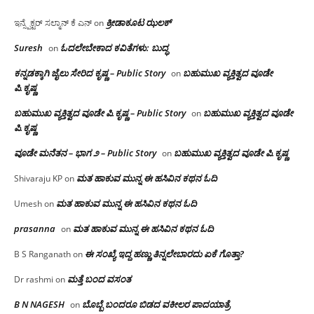
ಕ್ರೀಡಾಕೂಟ ಝಲಕ್
ಇನ್ಸ್ಪೆಕ್ಟರ್ ಸಲ್ಮಾನ್ ಕೆ ಎನ್
on
Suresh
ಓದಲೇಬೇಕಾದ‌ ಕವಿತೆಗಳು: ಬುದ್ಧ
on
ಕನ್ನಡಕ್ಕಾಗಿ ಜೈಲು ಸೇರಿದ ಕೃಷ್ಣ – Public Story
ಬಹುಮುಖ ವ್ಯಕ್ತಿತ್ವದ ವೂಡೇ
on
ಪಿ.ಕೃಷ್ಣ
ಬಹುಮುಖ ವ್ಯಕ್ತಿತ್ವದ ವೂಡೇ ಪಿ.ಕೃಷ್ಣ – Public Story
ಬಹುಮುಖ ವ್ಯಕ್ತಿತ್ವದ ವೂಡೇ
on
ಪಿ.ಕೃಷ್ಣ
ವೂಡೇ ಮನೆತನ – ಭಾಗ ೨ – Public Story
ಬಹುಮುಖ ವ್ಯಕ್ತಿತ್ವದ ವೂಡೇ ಪಿ.ಕೃಷ್ಣ
on
ಮತ ಹಾಕುವ ಮುನ್ನ ಈ ಹಸಿವಿನ ಕಥನ ಓದಿ
Shivaraju KP
on
ಮತ ಹಾಕುವ ಮುನ್ನ ಈ ಹಸಿವಿನ ಕಥನ ಓದಿ
Umesh
on
prasanna
ಮತ ಹಾಕುವ ಮುನ್ನ ಈ ಹಸಿವಿನ ಕಥನ ಓದಿ
on
ಈ ಸಂಖ್ಯೆ ಇದ್ದ ಹಣ್ಣು ತಿನ್ನಲೇಬಾರದು ಏಕೆ ಗೊತ್ತಾ?
B S Ranganath
on
ಮತ್ತೆ ಬಂದ ವಸಂತ
Dr rashmi
on
B N NAGESH
ಬೊಬ್ಬೆ ಬಂದರೂ ಬಿಡದ ವಕೀಲರ ಪಾದಯಾತ್ರೆ
on