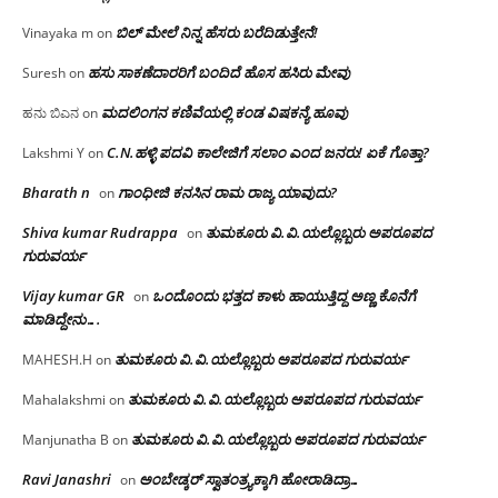
ಬಿಲ್ ಮೇಲೆ ನಿನ್ನ ಹೆಸರು ಬರೆದಿಡುತ್ತೇನೆ!
Vinayaka m
on
ಹಸು ಸಾಕಣೆದಾರರಿಗೆ ಬಂದಿದೆ ಹೊಸ ಹಸಿರು ಮೇವು
Suresh
on
ಮದಲಿಂಗನ ಕಣಿವೆಯಲ್ಲಿ ಕಂಡ ವಿಷಕನ್ಯೆ ಹೂವು
ಹನು ಬಿಎನ
on
C.N.ಹಳ್ಳಿ ಪದವಿ ಕಾಲೇಜಿಗೆ ಸಲಾಂ‌ ಎಂದ ಜನರು! ಏಕೆ ಗೊತ್ತಾ?
Lakshmi Y
on
Bharath n
ಗಾಂಧೀಜಿ ಕನಸಿನ ರಾಮ ರಾಜ್ಯ ಯಾವುದು?
on
Shiva kumar Rudrappa
ತುಮಕೂರು‌ ವಿ.ವಿ.ಯಲ್ಲೊಬ್ಬರು ಅಪರೂಪದ
on
ಗುರುವರ್ಯ
Vijay kumar GR
ಒಂದೊಂದು ಭತ್ತದ ಕಾಳು ಹಾಯುತ್ತಿದ್ದ ಅಣ್ಣ ಕೊನೆಗೆ
on
ಮಾಡಿದ್ದೇನು….
ತುಮಕೂರು‌ ವಿ.ವಿ.ಯಲ್ಲೊಬ್ಬರು ಅಪರೂಪದ ಗುರುವರ್ಯ
MAHESH.H
on
ತುಮಕೂರು‌ ವಿ.ವಿ.ಯಲ್ಲೊಬ್ಬರು ಅಪರೂಪದ ಗುರುವರ್ಯ
Mahalakshmi
on
ತುಮಕೂರು‌ ವಿ.ವಿ.ಯಲ್ಲೊಬ್ಬರು ಅಪರೂಪದ ಗುರುವರ್ಯ
Manjunatha B
on
Ravi Janashri
ಅಂಬೇಡ್ಕರ್ ಸ್ವಾತಂತ್ರ್ಯಕ್ಕಾಗಿ ಹೋರಾಡಿದ್ರಾ…
on