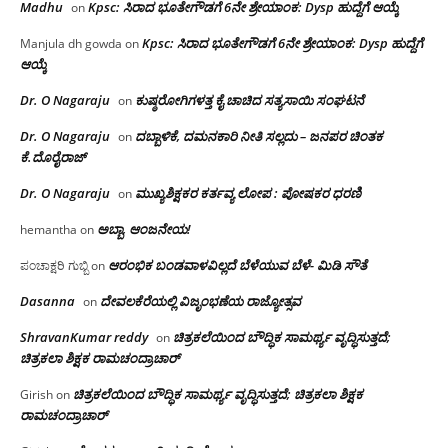
Madhu
Kpsc: ಸಿರಾದ ಭೂತೇಗೌಡಗೆ 6ನೇ ಶ್ರೇಯಾಂಕ: Dysp ಹುದ್ದೆಗೆ ಆಯ್ಕೆ
on
Kpsc: ಸಿರಾದ ಭೂತೇಗೌಡಗೆ 6ನೇ ಶ್ರೇಯಾಂಕ: Dysp ಹುದ್ದೆಗೆ
Manjula dh gowda
on
ಆಯ್ಕೆ
Dr. O Nagaraju
ಕುಷ್ಠರೋಗಿಗಳತ್ತ ಕೈ ಚಾಚಿದ ಸತ್ಯಸಾಯಿ ಸಂಘಟನೆ
on
Dr. O Nagaraju
ದಬ್ಬಾಳಿಕೆ, ದಮನಕಾರಿ ನೀತಿ ಸಲ್ಲದು – ಜನಪರ ಚಿಂತಕ
on
ಕೆ.ದೊರೈರಾಜ್
Dr. O Nagaraju
ಮುಖ್ಯಶಿಕ್ಷಕರ ಕರ್ತವ್ಯ ಲೋಪ : ಪೋಷಕರ ಧರಣಿ
on
ಅಬ್ಬಾ, ಆಂಜನೇಯ!
hemantha
on
ಆರಂಭಿಕ ಬಂಡವಾಳವಿಲ್ಲದೆ ಬೆಳೆಯುವ ಬೆಳೆ- ಮಿಡಿ ಸೌತೆ
ಪಂಚಾಕ್ಷರಿ ಗುಬ್ಬಿ
on
Dasanna
ದೇವಲಕೆರೆಯಲ್ಲಿ ವಿಜೃಂಭಣೆಯ ರಾಜ್ಯೋತ್ಸವ
on
ShravanKumar reddy
ಚಿತ್ರಕಲೆಯಿಂದ ಬೌದ್ಧಿಕ ಸಾಮರ್ಥ್ಯ ವೃದ್ಧಿಸುತ್ತದೆ;
on
ಚಿತ್ರಕಲಾ ಶಿಕ್ಷಕ ರಾಮಚಂದ್ರಾಚಾರ್
ಚಿತ್ರಕಲೆಯಿಂದ ಬೌದ್ಧಿಕ ಸಾಮರ್ಥ್ಯ ವೃದ್ಧಿಸುತ್ತದೆ; ಚಿತ್ರಕಲಾ ಶಿಕ್ಷಕ
Girish
on
ರಾಮಚಂದ್ರಾಚಾರ್