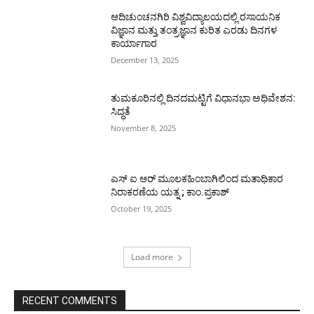
ಆದಿಚುಂಚನಗಿರಿ ವಿಶ್ವವಿದ್ಯಾಲಯದಲ್ಲಿ ರಸಾಯನಿಕ
ವಿಜ್ಞಾನ ಮತ್ತು ತಂತ್ರಜ್ಞಾನ ಕುರಿತ ಎರಡು ದಿನಗಳ
ಕಾರ್ಯಾಗಾರ
December 13, 2025
ತುಮಕೂರಿನಲ್ಲಿ ದಿನದಮಟ್ಟಿಗೆ ವಿಧಾನಭಾ ಅಧಿವೇಶನ:
ಸಿದ್ಧತೆ
November 8, 2025
ಎಸ್ ಐ ಆರ್ ಮೂಲಕಹಿಂಬಾಗಿಲಿಂದ ಮತಾಧಿಕಾರ
ನಿರಾಕರಣೆಯ ಯತ್ನ ; ಕಾಂ.ಪ್ರಕಾಶ್
October 19, 2025
Load more
RECENT COMMENTS