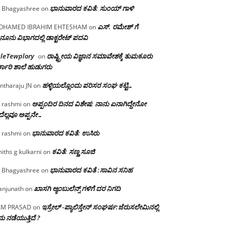
ಭಾನುವಾರದ ಕವಿತೆ: ಸುಂಯ್ ಗಾಳಿ
 Bhagyashree
on
ಎಸ್. ರಮೇಶ್ ಗೆ
OHAMED IBRAHIM EHTESHAM
on
ನೂನು ವಿಭಾಗದಲ್ಲಿ ಡಾಕ್ಟರೇಟ್ ಪದವಿ
eleTewplory
ರಾಷ್ಟ್ರೀಯ ವಿಜ್ಞಾನ ಸಮಾವೇಶಕ್ಕೆ‌ ತುಮಕೂರು
on
್ಕಾರಿ ಶಾಲೆ ಹುಡುಗರು
ಹಳ್ಳಿಯಲ್ಲೊಂದು ಪರಿಸರ ಸಂಘ ಕಟ್ಟಿ…
ntharaju JN
on
ಅಪ್ಪಂದಿರ ದಿನದ ವಿಶೇಷ: ನಾನು ಏನಾಗಿದ್ದೇನೋ‌
 rashmi
on
ೆಲ್ಲವೂ ಅಪ್ಪನೇ…
ಭಾನುವಾರದ ಕವಿತೆ: ಉಸಿರು
 rashmi
on
ಕವಿತೆ: ಸಣ್ಣ ಸೂಜಿ
iths g kulkarni
on
ಭಾನುವಾರದ ಕವಿತೆ :ಸಾವಿನ ಸನಿಹ
 Bhagyashree
on
ಖಾಸಗಿ ಆ್ಯಂಬುಲೆನ್ಸ್ ಗಳಿಗೆ ದರ ನಿಗದಿ
njunath
on
ಇಸ್ರೇಲ್ -ಪ್ಯಾಲಿಸ್ತೇನ್ ಸಂಘರ್ಷ:ಜೆರುಸಲೇಮಿನಲ್ಲಿ
AM PRASAD
on
ು ನಡೆಯುತ್ತಿದೆ ?