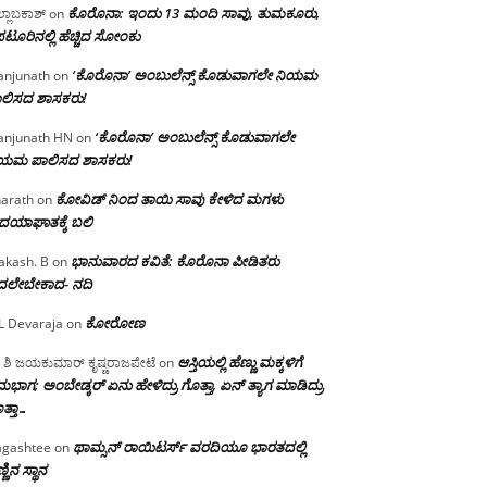
ಕೊರೊನಾ: ಇಂದು 13 ಮಂದಿ ಸಾವು, ತುಮಕೂರು,
್ಲಾಬಕಾಶ್
on
ಪಟೂರಿನಲ್ಲಿ ಹೆಚ್ಚಿದ ಸೋಂಕು
‘ಕೊರೊನಾ’ ಅಂಬುಲೆನ್ಸ್ ಕೊಡುವಾಗಲೇ ನಿಯಮ
njunath
on
ಲಿಸದ ಶಾಸಕರು!
‘ಕೊರೊನಾ’ ಅಂಬುಲೆನ್ಸ್ ಕೊಡುವಾಗಲೇ
njunath HN
on
ಿಯಮ ಪಾಲಿಸದ ಶಾಸಕರು!
ಕೋವಿಡ್ ನಿಂದ ತಾಯಿ ಸಾವು ಕೇಳಿದ ಮಗಳು
arath
on
ದಯಾಘಾತಕ್ಕೆ ಬಲಿ
ಭಾನುವಾರದ ಕವಿತೆ: ಕೊರೊನಾ ಪೀಡಿತರು
akash. B
on
ದಲೇಬೇಕಾದ- ನದಿ
ಕೋರೋಣ
L Devaraja
on
ಆಸ್ತಿಯಲ್ಲಿ ಹೆಣ್ಣು ಮಕ್ಕಳಿಗೆ
 ಶಿ ಜಯಕುಮಾರ್ ಕೃಷ್ಣರಾಜಪೇಟೆ
on
ಭಾಗ; ಅಂಬೇಡ್ಕರ್ ಏನು ಹೇಳಿದ್ರು ಗೊತ್ತಾ, ಏನ್ ತ್ಯಾಗ ಮಾಡಿದ್ರು
ತ್ತಾ…
ಥಾಮ್ಸನ್ ರಾಯಿಟರ್ಸ್ ವರದಿಯೂ ಭಾರತದಲ್ಲಿ
gashtee
on
್ಣಿನ ಸ್ಥಾನ‌