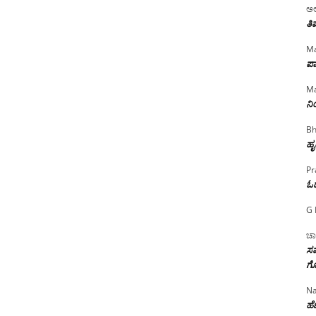
ಅಲ
ತಿ
Ma
ಪಾ
Ma
ನ
Bh
ಹೃ
Pr
ಓ
G 
ಚಾ
ಸಮ
ಗೊ
Na
ಹೆಣ