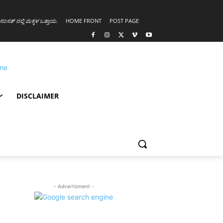
ಸಂಸತ್ ನಲ್ಲಿ ಮಕ್ಕಳ ಒತ್ತಾಯ
.
HOME FRONT
POST PAGE
DISCLAIMER
- Advertisment -