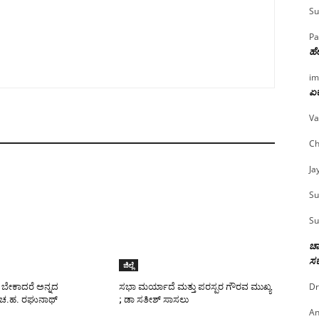
Su
Pa
ಹೇ
im
ಏಕ
Va
Ch
Ja
Su
Su
ಚಾ
ಸರ
ಜಿಲ್ಲೆ
Dr
ಬೇಕಾದರೆ ಅನ್ನದ
ಸಭಾ ಮರ್ಯಾದೆ ಮತ್ತು ಪರಸ್ಪರ ಗೌರವ ಮುಖ್ಯ
 ಚ.ಹ. ರಘುನಾಥ್
; ಡಾ ಸತೀಶ್ ಸಾಸಲು
An