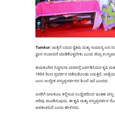
Tumkur:
ಜಾತ್ರೆಗೆ ಬರುವ ರೈತರು ಮತ್ತು ಸಾಮಾನ್ಯ ಜನ ಸಿದ್
ಜ್ಞಾನ ಸಂಪಾದನೆ ಮಾಡಿಕೊಳ್ಳಬೇಕು ಎಂದು ಜಿಲ್ಲಾ ಉಸ್ತುವಾರ
ತುಮಕೂರಿನ ಸಿದ್ದಗಂಗಾ ಮಠದಲ್ಲಿ ಏರ್ಪಡಿಸಿರುವ ಕೃಷಿ ಮತ್ತು
1964 ರಿಂದ ಪ್ರದರ್ಶನ ನಡೆದುಕೊಂಡು ಬರುತ್ತಿದೆ. ಜಾತ್ರೆಯೂ 
ಎಂಬ ಉದ್ದೇಶ ವಸ್ತುಪ್ರದರ್ಶನದ ಹಿಂದೆ ಇದೆ ಎಂದರು.
ಜನರಿಗೆ ಅನುಕೂಲ ಕಲ್ಪಿಸುವ ಉದ್ದೇಶದಿಂದ ಇಂತಹ ವಸ್ತು ಪ್ರ
ಅರಿವು ಮೂಡಿಸುವುದು, ಈ ಕೃಷಿ ಮತ್ತು ವಸ್ತುಪ್ರದರ್ಶನ
ಅವಕಾಶವಿದೆ ಎಂದು ಹೇಳಿದರು.