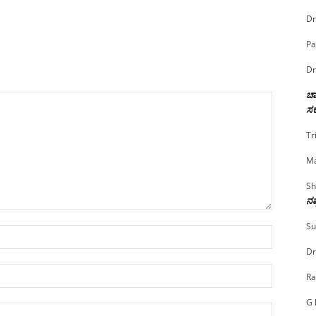
Dr
Pa
Dr
ಚಾ
ಸರ
Tr
Ma
Sh
ನಷ
Su
Name:*
Dr
Email:*
Ra
G 
Website: