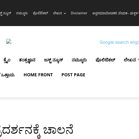
್ಟ್ ನ್ಯೂಸ್
ನಮ್ಮೂರು
ಪೊಲಿಟಿಕಲ್
ಲೇಖನ
Disclaimer
ಆಪ್ತಸಮಾಲೋಚಕ
ರ
ನೇಮ
ಕ
– ಮಕ್ಕಳ 
ಕ್ರೈಂ
ತಂತ್ರಜ್ಞಾನ
ಜಸ್ಟ್ ನ್ಯೂಸ್
ನಮ್ಮೂರು
ಪೊಲಿಟಿಕಲ್
ಲೇಖನ
ಳ ಒತ್ತಾಯ
.
HOME FRONT
POST PAGE
ಪ್ರದರ್ಶನಕ್ಕೆ ಚಾಲನೆ