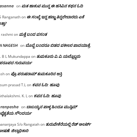
rasanna
ಮತ ಹಾಕುವ ಮುನ್ನ ಈ ಹಸಿವಿನ ಕಥನ ಓದಿ
on
ಈ ಸಂಖ್ಯೆ ಇದ್ದ ಹಣ್ಣು ತಿನ್ನಲೇಬಾರದು ಏಕೆ
S Ranganath
on
ತ್ತಾ?
ಮತ್ತೆ ಬಂದ ವಸಂತ
 rashmi
on
 N NAGESH
ಬೊಬ್ಬೆ ಬಂದರೂ ಬಿಡದ ವಕೀಲರ ಪಾದಯಾತ್ರೆ
on
ತುಮಕೂರು‌ ವಿ.ವಿ.ಯಲ್ಲೊಬ್ಬರು
. B L Mukundappa
on
ಪರೂಪದ ಗುರುವರ್ಯ
ಪ್ರೊ.ಪರುಷರಾಮ್ ತುಮಕೂರಿನ ಆಸ್ತಿ
ash
on
ಕವನ ಓದಿ: ಹೂವು
sum prasad T.L
on
ಕವನ ಓದಿ: ಹೂವು
ithalakshmi. K. L
on
mranpasha
ಬಾಬಯ್ಯನ ಪಾಳ್ಯ ಹಿಂದೂ ಮುಸ್ಲಿಮ್
on
ವೈಕ್ಯತೆಯ ಸೌಂದರ್ಯ
ತುರುವೇಕೆರೆಯಲ್ಲಿ ರೆಡ್ ಅಲರ್ಟ್
ananjaya S/o Rangaiah
on
ಷಣೆ: ಜಿಲ್ಲಾಧಿಕಾರಿ