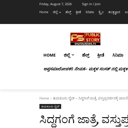
Friday, August 7, 2026
Sign in / Join
Home
ಜಿಲ್ಲೆ
ಹೆಲ್ತ್
ಕ್ರೀಡೆ
ಸಿನಿಮಾ
ಕ್ರೈಂ
ತಂತ್ರಜ್ಞಾನ
ಜಸ
HOME
ಜಿಲ್ಲೆ
ಹೆಲ್ತ್
ಕ್ರೀಡೆ
ಸಿನಿಮಾ
ಆಪ್ತಸಮಾಲೋಚಕ
ರ
ನೇಮ
ಕ
– ಮಕ್ಕಳ ಸಂಸತ್ ನಲ್ಲಿ ಮಕ್ಕ
Home
ತುಮಕೂರು ಲೈವ್
ಸಿದ್ಧಗಂಗೆ ಜಾತ್ರೆ, ವಸ್ತುಪ್ರದರ್ಶನಕ್ಕೆ ಚಾಲನೆ
ತುಮಕೂರು ಲೈವ್
ಸಿದ್ಧಗಂಗೆ ಜಾತ್ರೆ, ವಸ್ತು