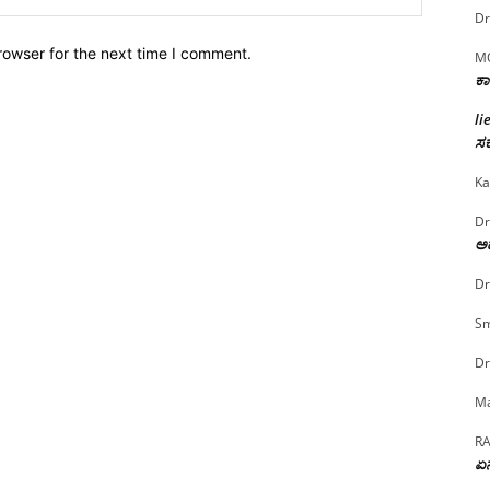
Dr
rowser for the next time I comment.
M
ಕಾ
li
ಸರ
Ka
Dr
ಅದ
Dr
Sm
Dr
Ma
R
ಏನ