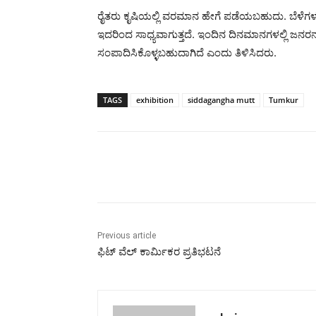
ರೈತರು ಕೃಷಿಯಲ್ಲಿ ವರಮಾನ ಹೇಗೆ ಪಡೆಯಬಹುದು. ಬೆಳೆಗಳ ಕು
ಇದರಿಂದ ಸಾಧ್ಯವಾಗುತ್ತದೆ. ಇಂದಿನ ದಿನಮಾನಗಳಲ್ಲಿ ಜನರನ
ಸಂಪಾದಿಸಿಕೊಳ್ಳಬಹುದಾಗಿದೆ ಎಂದು ತಿಳಿಸಿದರು.
TAGS
exhibition
siddagangha mutt
Tumkur
Share
Previous article
ಫಿಟ್ ವೆಲ್ ಕಾರ್ಮಿಕರ ಪ್ರತಿಭಟನೆ