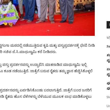
ಇನ್
ದಗಂಗಾ ಮಠದಲ್ಲಿ ನಡೆಯುತ್ತಿರುವ ಕೃಷಿ ಮತ್ತು ವಸ್ತುಪ್ರದರ್ಶನಕ್ಕೆ ಭೇಟಿ ನೀಡಿ
Su
ಿ ಸಚಿವ ಜೆ.ಸಿ.ಮಾಧುಸ್ವಾಮಿ ಕರೆ ನೀಡಿದರು.
ಕನ
ವ್ಯ
 ವಸ್ತು ಪ್ರದರ್ಶನವನ್ನು ಉದ್ಘಾಟಿಸಿ ಮಾತನಾಡಿದ ಮಾಧುಸ್ವಾಮಿ ಇಲ್ಲಿ
ಬಹ
ಕೂಡ ನಡೆಯುತ್ತಿದೆ. ಜಾತ್ರೆಗೆ ಬರುವ ರೈತರು ತಮ್ಮ ಜ್ಞಾನ ಹೆಚ್ಚಿಸಿಕೊಳ್ಳಲಿ
ವ್ಯ
ವೂ
ವೂ
ದರ್ಶನವನ್ನು ಏರ್ಪಡಿಸಿಕೊಂಡು ಬರಲಾಗುತ್ತಿದೆ. ಜಾತ್ರೆಗೆ ಬಂದ ಜನರಿಗೆ
 ನೋಡಿ ರೈತರು ಹೊಸ ಬೆಳೆಗಳನ್ನು ಬೆಳೆಯುವ ಮೂಲಕ ಲಾಭ ಮಾಡಿಕೊಳ್ಳಲು
Sh
U