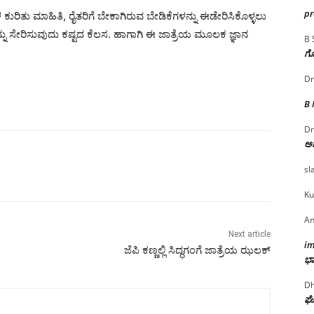
p
ರಿತು ಮಾಹಿತಿ, ರೈತರಿಗೆ ಬೇಕಾಗಿರುವ ಬೇಡಿಕೆಗಳನ್ನು ಈಡೇರಿಸಿಕೊಳ್ಳಲು
್ನು ಸೇರಿಸುವುದು ಕಷ್ಟದ ಕೆಲಸ. ಹಾಗಾಗಿ ಈ ಜಾತ್ರೆಯ ಮೂಲಕ ಜ್ಞಾನ
B 
ಗೊ
Dr
B
Dr
ಅ
sl
Ku
An
Next article
i
ಜೆಪಿ ಕಣ್ಣಲ್ಲಿ ಸಿದ್ಧಗಂಗೆ ಜಾತ್ರೆಯ ಝಲಕ್
ಭಾ
Dh
ಘೋ