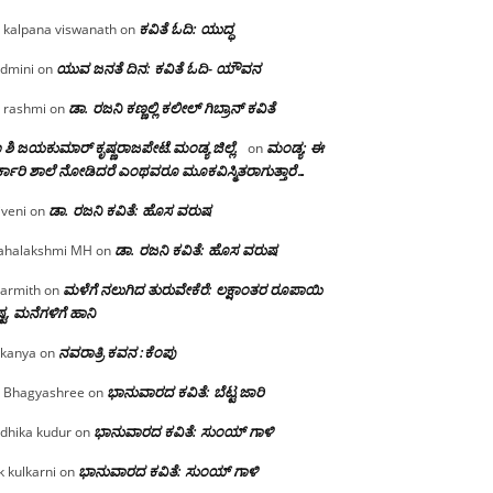
ಕವಿತೆ ಓದಿ: ಯುದ್ಧ
 kalpana viswanath
on
ಯುವ ಜನತೆ ದಿನ: ಕವಿತೆ ಓದಿ- ಯೌವನ
dmini
on
ಡಾ. ರಜನಿ‌ ಕಣ್ಣಲ್ಲಿ ಕಲೀಲ್ ಗಿಬ್ರಾನ್ ಕವಿತೆ
 rashmi
on
 ಶಿ ಜಯಕುಮಾರ್ ಕೃಷ್ಣರಾಜಪೇಟೆ.ಮಂಡ್ಯ ಜಿಲ್ಲೆ.
ಮಂಡ್ಯ: ಈ
on
್ಕಾರಿ ಶಾಲೆ ನೋಡಿದರೆ ಎಂಥವರೂ ಮೂಕವಿಸ್ಮಿತರಾಗುತ್ತಾರೆ…
ಡಾ. ರಜನಿ ಕವಿತೆ: ಹೊಸ ವರುಷ
iveni
on
ಡಾ. ರಜನಿ ಕವಿತೆ: ಹೊಸ ವರುಷ
halakshmi MH
on
ಮಳೆಗೆ ನಲುಗಿದ ತುರುವೇಕೆರೆ: ಲಕ್ಷಾಂತರ ರೂಪಾಯಿ
armith
on
್ಟ, ಮನೆಗಳಿಗೆ ಹಾನಿ
ನವರಾತ್ರಿ ಕವನ :ಕೆಂಪು
kanya
on
ಭಾನುವಾರದ ಕವಿತೆ: ಬೆಟ್ಟ ಜಾರಿ
 Bhagyashree
on
ಭಾನುವಾರದ ಕವಿತೆ: ಸುಂಯ್ ಗಾಳಿ
dhika kudur
on
ಭಾನುವಾರದ ಕವಿತೆ: ಸುಂಯ್ ಗಾಳಿ
k kulkarni
on