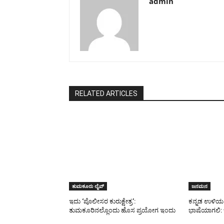
admin
RELATED ARTICLES
ತುಮಕೂರು ಲೈವ್
ಜನಮನ
ಇದು ‘ಪೊಲೀಸರ ಕುರುಕ್ಷೇತ್ರ’:
ಕನ್ನಡ ಉಳಿಯ 
ತುಮಕೂರಿನಲ್ಲೊಂದು ಹೊಸ ಪ್ರಯೋಗ ಇಂದು
ಭಾಷೆಯಾಗಲಿ: