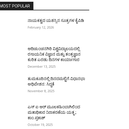
MOST POPULAR
ನಾಯಕತ್ವದ ಯಶಸ್ಸಿನ ಸೂತ್ರಗಳ ಕೈಪಿಡಿ
February 12, 2026
ಆದಿಚುಂಚನಗಿರಿ ವಿಶ್ವವಿದ್ಯಾಲಯದಲ್ಲಿ
ರಸಾಯನಿಕ ವಿಜ್ಞಾನ ಮತ್ತು ತಂತ್ರಜ್ಞಾನ
ಕುರಿತ ಎರಡು ದಿನಗಳ ಕಾರ್ಯಾಗಾರ
December 13, 2025
ತುಮಕೂರಿನಲ್ಲಿ ದಿನದಮಟ್ಟಿಗೆ ವಿಧಾನಭಾ
ಅಧಿವೇಶನ: ಸಿದ್ಧತೆ
November 8, 2025
ಎಸ್ ಐ ಆರ್ ಮೂಲಕಹಿಂಬಾಗಿಲಿಂದ
ಮತಾಧಿಕಾರ ನಿರಾಕರಣೆಯ ಯತ್ನ ;
ಕಾಂ.ಪ್ರಕಾಶ್
October 19, 2025