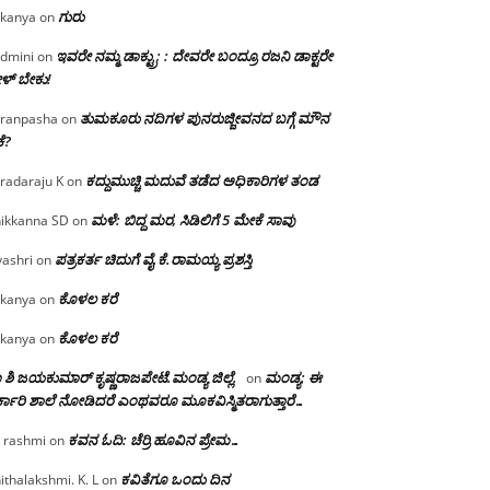
ಗುರು
kanya
on
ಇವರೇ ನಮ್ಮ ಡಾಕ್ಟ್ರು; : ದೇವರೇ ಬಂದ್ರೂ ರಜನಿ ಡಾಕ್ಟರೇ
dmini
on
ಳ್ ಬೇಕು!
ತುಮಕೂರು ನದಿಗಳ ಪುನರುಜ್ಜೀವನದ ಬಗ್ಗೆ ಮೌನ
ranpasha
on
ೆ?
ಕದ್ದುಮುಚ್ಚಿ ಮದುವೆ ತಡೆದ ಅಧಿಕಾರಿಗಳ ತಂಡ
radaraju K
on
ಮಳೆ: ಬಿದ್ದ ಮರ, ಸಿಡಿಲಿಗೆ 5 ಮೇಕೆ ಸಾವು
ikkanna SD
on
ಪತ್ರಕರ್ತ ಚಿದುಗೆ ವೈ.ಕೆ.ರಾಮಯ್ಯ ಪ್ರಶಸ್ತಿ
yashri
on
ಕೊಳಲ ಕರೆ
kanya
on
ಕೊಳಲ ಕರೆ
kanya
on
 ಶಿ ಜಯಕುಮಾರ್ ಕೃಷ್ಣರಾಜಪೇಟೆ.ಮಂಡ್ಯ ಜಿಲ್ಲೆ.
ಮಂಡ್ಯ: ಈ
on
್ಕಾರಿ ಶಾಲೆ ನೋಡಿದರೆ ಎಂಥವರೂ ಮೂಕವಿಸ್ಮಿತರಾಗುತ್ತಾರೆ…
ಕವನ ಓದಿ: ಚೆರ್ರಿ ಹೂವಿನ ಪ್ರೇಮ…
 rashmi
on
ಕವಿತೆಗೂ ಒಂದು ದಿನ
ithalakshmi. K. L
on