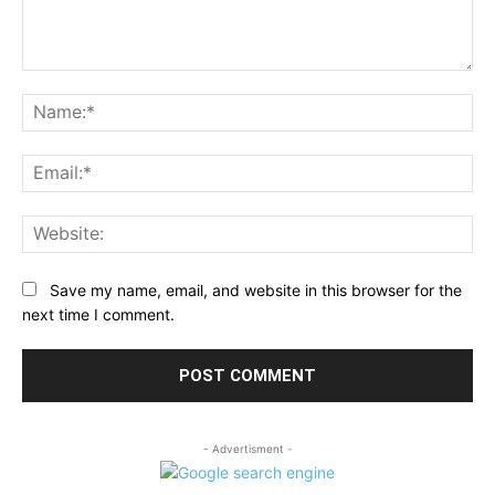
Comment:
Na
Ema
Web
Save my name, email, and website in this browser for the
next time I comment.
- Advertisment -