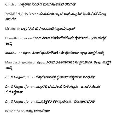
ಒಕ್ಕಲಿಗರ ಸಂಘದ ಮೇಲೆ ಕಿಡಿಕಾರಿದ ರವಿಗೌಡ
Girish
on
ತುಮಕೂರು ಸ್ಕೂಲ್ ಆಫ್ ಮ್ಯೂಸಿಕ್ ಹಿಂದಿನ ಕತೆ ಗೊತ್ತಾ
YASMEEN JAHA D A
on
ನಿಮಗೆ ?
ಬಳ್ಳಗೆರೆ ಬಿ.ಜಿ. ಗೀತಾಂಜಲಿಗೆ ಪ್ರಥಮ ರ‌್ಯಾಂಕ್
Mrudul
on
Kpsc: ಸಿರಾದ ಭೂತೇಗೌಡಗೆ 6ನೇ ಶ್ರೇಯಾಂಕ: Dysp ಹುದ್ದೆಗೆ
Bharath Kumar
on
ಆಯ್ಕೆ
Madhu
Kpsc: ಸಿರಾದ ಭೂತೇಗೌಡಗೆ 6ನೇ ಶ್ರೇಯಾಂಕ: Dysp ಹುದ್ದೆಗೆ ಆಯ್ಕೆ
on
Kpsc: ಸಿರಾದ ಭೂತೇಗೌಡಗೆ 6ನೇ ಶ್ರೇಯಾಂಕ: Dysp ಹುದ್ದೆಗೆ
Manjula dh gowda
on
ಆಯ್ಕೆ
Dr. O Nagaraju
ಕುಷ್ಠರೋಗಿಗಳತ್ತ ಕೈ ಚಾಚಿದ ಸತ್ಯಸಾಯಿ ಸಂಘಟನೆ
on
Dr. O Nagaraju
ದಬ್ಬಾಳಿಕೆ, ದಮನಕಾರಿ ನೀತಿ ಸಲ್ಲದು – ಜನಪರ ಚಿಂತಕ
on
ಕೆ.ದೊರೈರಾಜ್
Dr. O Nagaraju
ಮುಖ್ಯಶಿಕ್ಷಕರ ಕರ್ತವ್ಯ ಲೋಪ : ಪೋಷಕರ ಧರಣಿ
on
ಅಬ್ಬಾ, ಆಂಜನೇಯ!
hemantha
on