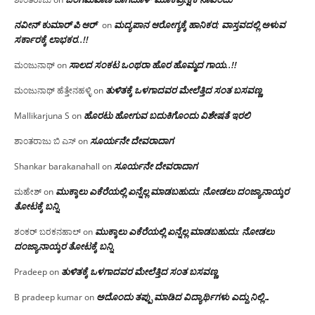
ನವೀನ್ ಕುಮಾರ್ ಪಿ ಆರ್
ಮದ್ಯಪಾನ ಆರೋಗ್ಯಕ್ಕೆ ಹಾನಿಕರ; ವಾಸ್ತವದಲ್ಲಿ ಅಳುವ
on
ಸರ್ಕಾರಕ್ಕೆ ಲಾಭಕರ..!!
ಸಾಲದ ಸಂಕಟ ಒಂಥರಾ ಹೊರ ಹೊಮ್ಮದ ಗಾಯ..!!
ಮಂಜುನಾಥ್
on
ತುಳಿತಕ್ಕೆ ಒಳಗಾದವರ ಮೇಲೆತ್ತಿದ ಸಂತ ಬಸವಣ್ಣ
ಮಂಜುನಾಥ್ ಹೆತ್ತೇನಹಳ್ಳಿ
on
ಹೊರಟು ಹೋಗುವ ಬದುಕಿಗೊಂದು ವಿಶೇಷತೆ ಇರಲಿ
Mallikarjuna S
on
ಸೂರ್ಯನೇ ದೇವರಾದಾಗ
ಶಾಂತರಾಜು ಬಿ ಎಸ್
on
ಸೂರ್ಯನೇ ದೇವರಾದಾಗ
Shankar barakanahall
on
ಮುಕ್ಕಾಲು ಎಕೆರೆಯಲ್ಲಿ ಏನ್ನೆಲ್ಲ‌ ಮಾಡಬಹುದು: ನೋಡಲು ದಂಜ್ಯಾನಾಯ್ಕರ
ಮಹೇಶ್
on
ತೋಟಕ್ಕೆ ಬನ್ನಿ
ಮುಕ್ಕಾಲು ಎಕೆರೆಯಲ್ಲಿ ಏನ್ನೆಲ್ಲ‌ ಮಾಡಬಹುದು: ನೋಡಲು
ಶಂಕರ್ ಬರಕನಹಾಲ್
on
ದಂಜ್ಯಾನಾಯ್ಕರ ತೋಟಕ್ಕೆ ಬನ್ನಿ
ತುಳಿತಕ್ಕೆ ಒಳಗಾದವರ ಮೇಲೆತ್ತಿದ ಸಂತ ಬಸವಣ್ಣ
Pradeep
on
ಅದೊಂದು ತಪ್ಪು ಮಾಡಿದ ವಿದ್ಯಾರ್ಥಿಗಳು ಎದ್ದು ನಿಲ್ಲಿ…
B pradeep kumar
on