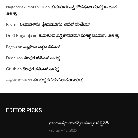
ತುಮಕೂರು ಎಸ್ಪಿ ಕೌರವನಾಗಿ ರಂಗಕ್ಕೆ ಬಂದಾಗ…
Nagendrakumarsh SH
on
ಹೀಗಿತ್ತು
ದೀಪಾವಳಿಗೂ ಶ್ರೀರಾಮನಿಗೂ ಇರುವ ನಂಟೇನು?
Ravi
on
ತುಮಕೂರು ಎಸ್ಪಿ ಕೌರವನಾಗಿ ರಂಗಕ್ಕೆ ಬಂದಾಗ… ಹೀಗಿತ್ತು
Dr. O Nagaraju
on
ಎಲ್ಲರಿಗೂ ದಕ್ಕದ ಕೆಬಿಎಸ್
Raghu
on
ದೀಪುಗೆ ಜೆಡಿಎಸ್ ಸಾರಥ್ಯ
Deepu
on
ದೀಪುಗೆ ಜೆಡಿಎಸ್ ಸಾರಥ್ಯ
Girish
on
ತುಂಬಿದ್ದ ಕೆರೆ ಹೇಗೆ ಖಾಲಿಯಾಯಿತು.
ಸತ್ಯನಾರಾಯಣ
on
EDITOR PICKS
ನಾಯಕತ್ವದ ಯಶಸ್ಸಿನ ಸೂತ್ರಗಳ ಕೈಪಿಡಿ
February 12, 2026