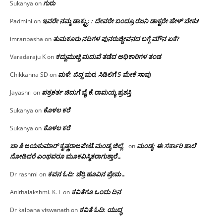
ಗುರು
Sukanya
on
ಇವರೇ ನಮ್ಮ ಡಾಕ್ಟ್ರು; : ದೇವರೇ ಬಂದ್ರೂ ರಜನಿ ಡಾಕ್ಟರೇ ಹೇಳ್ ಬೇಕು!
Padmini
on
ತುಮಕೂರು ನದಿಗಳ ಪುನರುಜ್ಜೀವನದ ಬಗ್ಗೆ ಮೌನ ಏಕೆ?
imranpasha
on
ಕದ್ದುಮುಚ್ಚಿ ಮದುವೆ ತಡೆದ ಅಧಿಕಾರಿಗಳ ತಂಡ
Varadaraju K
on
ಮಳೆ: ಬಿದ್ದ ಮರ, ಸಿಡಿಲಿಗೆ 5 ಮೇಕೆ ಸಾವು
Chikkanna SD
on
ಪತ್ರಕರ್ತ ಚಿದುಗೆ ವೈ.ಕೆ.ರಾಮಯ್ಯ ಪ್ರಶಸ್ತಿ
Jayashri
on
ಕೊಳಲ ಕರೆ
Sukanya
on
ಕೊಳಲ ಕರೆ
Sukanya
on
ಚಾ ಶಿ ಜಯಕುಮಾರ್ ಕೃಷ್ಣರಾಜಪೇಟೆ.ಮಂಡ್ಯ ಜಿಲ್ಲೆ.
ಮಂಡ್ಯ: ಈ ಸರ್ಕಾರಿ ಶಾಲೆ
on
ನೋಡಿದರೆ ಎಂಥವರೂ ಮೂಕವಿಸ್ಮಿತರಾಗುತ್ತಾರೆ…
ಕವನ ಓದಿ: ಚೆರ್ರಿ ಹೂವಿನ ಪ್ರೇಮ…
Dr rashmi
on
ಕವಿತೆಗೂ ಒಂದು ದಿನ
Anithalakshmi. K. L
on
ಕವಿತೆ ಓದಿ: ಯುದ್ಧ
Dr kalpana viswanath
on