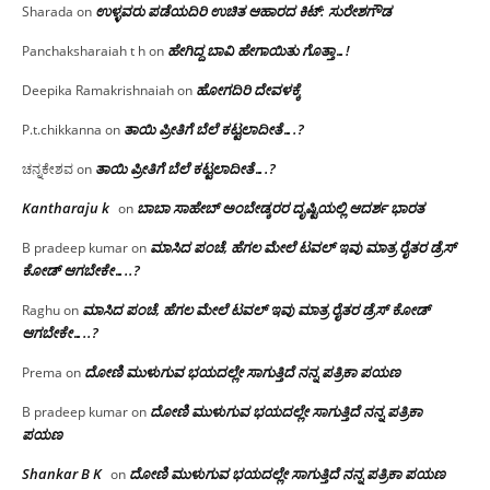
ಉಳ್ಳವರು ಪಡೆಯದಿರಿ ಉಚಿತ ಆಹಾರದ ಕಿಟ್: ಸುರೇಶಗೌಡ
Sharada
on
ಹೇಗಿದ್ದ ಬಾವಿ ಹೇಗಾಯಿತು ಗೊತ್ತಾ…!
Panchaksharaiah t h
on
ಹೋಗದಿರಿ ದೇವಳಕ್ಕೆ
Deepika Ramakrishnaiah
on
ತಾಯಿ ಪ್ರೀತಿಗೆ ಬೆಲೆ ಕಟ್ಟಲಾದೀತೆ….?
P.t.chikkanna
on
ತಾಯಿ ಪ್ರೀತಿಗೆ ಬೆಲೆ ಕಟ್ಟಲಾದೀತೆ….?
ಚನ್ನಕೇಶವ
on
Kantharaju k
ಬಾಬಾ ಸಾಹೇಬ್ ಅಂಬೇಡ್ಕರರ ದೃಷ್ಟಿಯಲ್ಲಿ ಆದರ್ಶ ಭಾರತ
on
ಮಾಸಿದ ಪಂಚೆ, ಹೆಗಲ ಮೇಲೆ ಟವಲ್‌ ಇವು ಮಾತ್ರ ರೈತರ ಡ್ರೆಸ್‌
B pradeep kumar
on
ಕೋಡ್ ಆಗಬೇಕೇ…..?‌
ಮಾಸಿದ ಪಂಚೆ, ಹೆಗಲ ಮೇಲೆ ಟವಲ್‌ ಇವು ಮಾತ್ರ ರೈತರ ಡ್ರೆಸ್‌ ಕೋಡ್
Raghu
on
ಆಗಬೇಕೇ…..?‌
ದೋಣಿ ಮುಳುಗುವ ಭಯದಲ್ಲೇ ಸಾಗುತ್ತಿದೆ ನನ್ನ ಪತ್ರಿಕಾ ಪಯಣ
Prema
on
ದೋಣಿ ಮುಳುಗುವ ಭಯದಲ್ಲೇ ಸಾಗುತ್ತಿದೆ ನನ್ನ ಪತ್ರಿಕಾ
B pradeep kumar
on
ಪಯಣ
Shankar B K
ದೋಣಿ ಮುಳುಗುವ ಭಯದಲ್ಲೇ ಸಾಗುತ್ತಿದೆ ನನ್ನ ಪತ್ರಿಕಾ ಪಯಣ
on