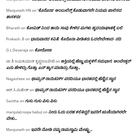
‘ಕೊರೊನಾ’ ಅಂಬುಲೆನ್ಸ್ ಕೊಡುವಾಗಲೇ ನಿಯಮ ಪಾಲಿಸದ
Manjunath HN
on
ಶಾಸಕರು!
ಕೋವಿಡ್ ನಿಂದ ತಾಯಿ ಸಾವು ಕೇಳಿದ ಮಗಳು ಹೃದಯಾಘಾತಕ್ಕೆ ಬಲಿ
Bharath
on
ಭಾನುವಾರದ ಕವಿತೆ: ಕೊರೊನಾ ಪೀಡಿತರು ಓದಲೇಬೇಕಾದ- ನದಿ
Prakash. B
on
ಕೋರೋಣ
G L Devaraja
on
ಆಸ್ತಿಯಲ್ಲಿ ಹೆಣ್ಣು ಮಕ್ಕಳಿಗೆ ಸಮಭಾಗ; ಅಂಬೇಡ್ಕರ್
ಚಾ ಶಿ ಜಯಕುಮಾರ್ ಕೃಷ್ಣರಾಜಪೇಟೆ
on
ಏನು ಹೇಳಿದ್ರು ಗೊತ್ತಾ, ಏನ್ ತ್ಯಾಗ ಮಾಡಿದ್ರು ಗೊತ್ತಾ…
ಥಾಮ್ಸನ್ ರಾಯಿಟರ್ಸ್ ವರದಿಯೂ ಭಾರತದಲ್ಲಿ ಹೆಣ್ಣಿನ ಸ್ಥಾನ‌
Nagashtee
on
ಥಾಮ್ಸನ್ ರಾಯಿಟರ್ಸ್ ವರದಿಯೂ ಭಾರತದಲ್ಲಿ ಹೆಣ್ಣಿನ ಸ್ಥಾನ‌
ಆರ್.ಸಿ.ಮಹೇಶ್
on
ಗುಸು ಗುಸು ಪಿಸು ಪಿಸು
Savitha
on
ನೀನು ಓದು ಬರಹ ಕಲಿತಿದ್ದರೆ ಇವರಿಗೆ ಋಣಿಯಾಗಿರಲೇ
manjula(roopa babu)
on
ಬೇಕು…
ಇವರೇ‌ ನೋಡಿ‌ ನಮ್ಮ‌ ರಾಮಸ್ವಾಮಿ ಮೇಷ್ಟ್ರು…
Manjunath
on