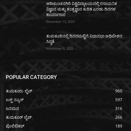
ಆದಿಚುಂಚನಗಿರಿ ವಿಶ್ವವಿದ್ಯಾಲಯದಲ್ಲಿ ರಸಾಯನಿಕ
ವಿಜ್ಞಾನ ಮತ್ತು ತಂತ್ರಜ್ಞಾನ ಕುರಿತ ಎರಡು ದಿನಗಳ
ಕಾರ್ಯಾಗಾರ
December 13, 2025
ತುಮಕೂರಿನಲ್ಲಿ ದಿನದಮಟ್ಟಿಗೆ ವಿಧಾನಭಾ ಅಧಿವೇಶನ:
ಸಿದ್ಧತೆ
November 8, 2025
POPULAR CATEGORY
ತುಮಕೂರು ಲೈವ್
960
ಜಸ್ಟ್ ನ್ಯೂಸ್
597
ಜನಮನ
316
ತುಮಕೂರ್ ಲೈವ್
266
ಪೊಲಿಟಿಕಲ್
189