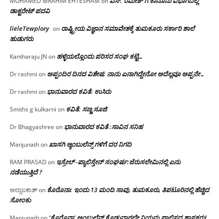
ಎಸ್. ರಮೇಶ್ ಗೆ ಕಾನೂನು ವಿಭಾಗದಲ್ಲಿ
MOHAMED IBRAHIM EHTESHAM
on
ಡಾಕ್ಟರೇಟ್ ಪದವಿ
lieleTewplory
ರಾಷ್ಟ್ರೀಯ ವಿಜ್ಞಾನ ಸಮಾವೇಶಕ್ಕೆ‌ ತುಮಕೂರು ಸರ್ಕಾರಿ ಶಾಲೆ
on
ಹುಡುಗರು
ಹಳ್ಳಿಯಲ್ಲೊಂದು ಪರಿಸರ ಸಂಘ ಕಟ್ಟಿ…
Kantharaju JN
on
ಅಪ್ಪಂದಿರ ದಿನದ ವಿಶೇಷ: ನಾನು ಏನಾಗಿದ್ದೇನೋ‌ ಅದೆಲ್ಲವೂ ಅಪ್ಪನೇ…
Dr rashmi
on
ಭಾನುವಾರದ ಕವಿತೆ: ಉಸಿರು
Dr rashmi
on
ಕವಿತೆ: ಸಣ್ಣ ಸೂಜಿ
Smiths g kulkarni
on
ಭಾನುವಾರದ ಕವಿತೆ :ಸಾವಿನ ಸನಿಹ
Dr Bhagyashree
on
ಖಾಸಗಿ ಆ್ಯಂಬುಲೆನ್ಸ್ ಗಳಿಗೆ ದರ ನಿಗದಿ
Manjunath
on
ಇಸ್ರೇಲ್ -ಪ್ಯಾಲಿಸ್ತೇನ್ ಸಂಘರ್ಷ:ಜೆರುಸಲೇಮಿನಲ್ಲಿ ಏನು
RAM PRASAD
on
ನಡೆಯುತ್ತಿದೆ ?
ಕೊರೊನಾ: ಇಂದು 13 ಮಂದಿ ಸಾವು, ತುಮಕೂರು, ತಿಪಟೂರಿನಲ್ಲಿ ಹೆಚ್ಚಿದ
ಅಲ್ಲಾಬಕಾಶ್
on
ಸೋಂಕು
‘ಕೊರೊನಾ’ ಅಂಬುಲೆನ್ಸ್ ಕೊಡುವಾಗಲೇ ನಿಯಮ ಪಾಲಿಸದ ಶಾಸಕರು!
Manjunath
on