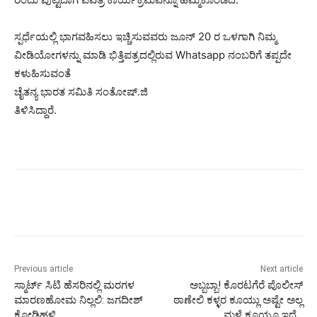
ಸ್ಪರ್ಧೆಯಲ್ಲಿ ಭಾಗವಹಿಸಲು ಇಚ್ಚಿಸುವವರು ಜೂನ್ 20 ರ ಒಳಗಾಗಿ ನಿಮ್ಮ
ವೀಡಿಯೋಗಳನ್ನು ಮಾಡಿ ಭಿತ್ತಿಪತ್ರದಲ್ಲಿರುವ Whatsapp ನಂಬರಿಗೆ ತಪ್ಪದೇ
ಕಳುಹಿಸುವಂತೆ
ಚೈತನ್ಯ ಭಾರತ ಸಮಿತಿ ಸಂತೋಷ್.ಜಿ‌
ತಿಳಿಸಿದ್ದಾರೆ.
Previous article
Next article
ಸ್ಮಾರ್ಟ್ ಸಿಟಿ ಹೆಸರಿನಲ್ಲಿ ಮರಗಳ
ಅಬ್ಬಬ್ಬಾ! ಕೊರಟಗೆರೆ ಪೊಲೀಸ್
ಮಾರಣಹೋಮ ನಿಲ್ಲಲಿ: ಜಗದೀಶ್
ಠಾಣೇಲಿ ಕಳ್ಳರ ಕೂಯ್ಲು ಅಷ್ಟೇ ಅಲ್ಲ
ಕೋಡಿಹಳ್ಳಿ
ಮಳೆ ಕೂಯ್ಲೂ ಇದೆ…