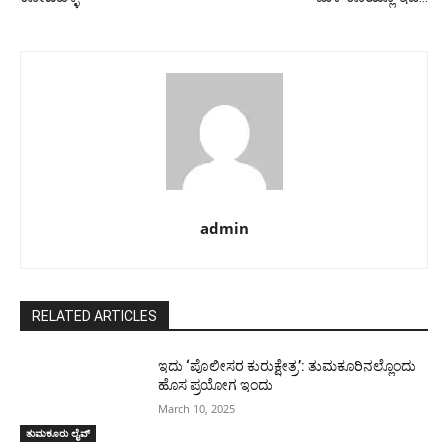
admin
RELATED ARTICLES
ಇದು ‘ಪೊಲೀಸರ ಕುರುಕ್ಷೇತ್ರ’: ತುಮಕೂರಿನಲ್ಲೊಂದು
ಹೊಸ ಪ್ರಯೋಗ ಇಂದು
March 10, 2025
ತುಮಕೂರು ಲೈವ್