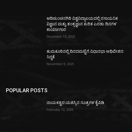
ಆದಿಚುಂಚನಗಿರಿ ವಿಶ್ವವಿದ್ಯಾಲಯದಲ್ಲಿ ರಸಾಯನಿಕ
ವಿಜ್ಞಾನ ಮತ್ತು ತಂತ್ರಜ್ಞಾನ ಕುರಿತ ಎರಡು ದಿನಗಳ
ಕಾರ್ಯಾಗಾರ
December 13, 2025
ತುಮಕೂರಿನಲ್ಲಿ ದಿನದಮಟ್ಟಿಗೆ ವಿಧಾನಭಾ ಅಧಿವೇಶನ:
ಸಿದ್ಧತೆ
November 8, 2025
POPULAR POSTS
ನಾಯಕತ್ವದ ಯಶಸ್ಸಿನ ಸೂತ್ರಗಳ ಕೈಪಿಡಿ
February 12, 2026