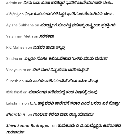
ನೀನು ಓದು ಬರಹ ಕಲಿತಿದ್ದರೆ ಇವರಿಗೆ ಋಣಿಯಾಗಿರಲೇ ಬೇಕು…
admin
on
ನೀನು ಓದು ಬರಹ ಕಲಿತಿದ್ದರೆ ಇವರಿಗೆ ಋಣಿಯಾಗಿರಲೇ ಬೇಕು…
ಹರಿನೇತ್ರ
on
ವರಲಕ್ಷ್ಮೀ ಗೆ ಸೂಲಗಿತ್ತಿ ನರಸಮ್ಮ‌ ರಾಷ್ಟ್ರೀಯ ಪ್ರಶಸ್ತಿ ಗರಿ
Ayisha Sulthana
on
ಸರಗಳವು
Vaishnavi Metri
on
ಬಡವರ ತಾಯಿ ಇನ್ನಿಲ್ಲ
R C Mahesh
on
ಎಲ್ಲರೂ ನೋಡಿ, ಕಲಿಯಬೇಕಾದ ‘ಒಳಿತು ಮಾಡು ಮನುಸಾ’
Sindhu
on
ಬಿಲ್ ಮೇಲೆ ನಿನ್ನ ಹೆಸರು ಬರೆದಿಡುತ್ತೇನೆ!
Vinayaka m
on
ಹಸು ಸಾಕಣೆದಾರರಿಗೆ ಬಂದಿದೆ ಹೊಸ ಹಸಿರು ಮೇವು
Suresh
on
ಮದಲಿಂಗನ ಕಣಿವೆಯಲ್ಲಿ ಕಂಡ ವಿಷಕನ್ಯೆ ಹೂವು
ಹನು ಬಿಎನ
on
C.N.ಹಳ್ಳಿ ಪದವಿ ಕಾಲೇಜಿಗೆ ಸಲಾಂ‌ ಎಂದ ಜನರು! ಏಕೆ ಗೊತ್ತಾ?
Lakshmi Y
on
Bharath n
ಗಾಂಧೀಜಿ ಕನಸಿನ ರಾಮ ರಾಜ್ಯ ಯಾವುದು?
on
Shiva kumar Rudrappa
ತುಮಕೂರು‌ ವಿ.ವಿ.ಯಲ್ಲೊಬ್ಬರು ಅಪರೂಪದ
on
ಗುರುವರ್ಯ