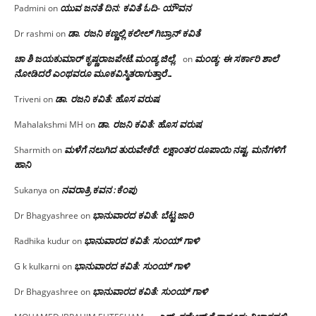
ಯುವ ಜನತೆ ದಿನ: ಕವಿತೆ ಓದಿ- ಯೌವನ
Padmini
on
ಡಾ. ರಜನಿ‌ ಕಣ್ಣಲ್ಲಿ ಕಲೀಲ್ ಗಿಬ್ರಾನ್ ಕವಿತೆ
Dr rashmi
on
ಚಾ ಶಿ ಜಯಕುಮಾರ್ ಕೃಷ್ಣರಾಜಪೇಟೆ.ಮಂಡ್ಯ ಜಿಲ್ಲೆ.
ಮಂಡ್ಯ: ಈ ಸರ್ಕಾರಿ ಶಾಲೆ
on
ನೋಡಿದರೆ ಎಂಥವರೂ ಮೂಕವಿಸ್ಮಿತರಾಗುತ್ತಾರೆ…
ಡಾ. ರಜನಿ ಕವಿತೆ: ಹೊಸ ವರುಷ
Triveni
on
ಡಾ. ರಜನಿ ಕವಿತೆ: ಹೊಸ ವರುಷ
Mahalakshmi MH
on
ಮಳೆಗೆ ನಲುಗಿದ ತುರುವೇಕೆರೆ: ಲಕ್ಷಾಂತರ ರೂಪಾಯಿ ನಷ್ಟ, ಮನೆಗಳಿಗೆ
Sharmith
on
ಹಾನಿ
ನವರಾತ್ರಿ ಕವನ :ಕೆಂಪು
Sukanya
on
ಭಾನುವಾರದ ಕವಿತೆ: ಬೆಟ್ಟ ಜಾರಿ
Dr Bhagyashree
on
ಭಾನುವಾರದ ಕವಿತೆ: ಸುಂಯ್ ಗಾಳಿ
Radhika kudur
on
ಭಾನುವಾರದ ಕವಿತೆ: ಸುಂಯ್ ಗಾಳಿ
G k kulkarni
on
ಭಾನುವಾರದ ಕವಿತೆ: ಸುಂಯ್ ಗಾಳಿ
Dr Bhagyashree
on