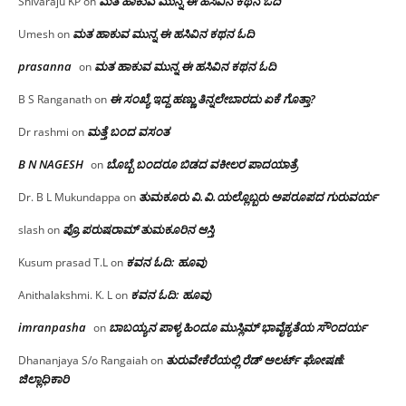
ಮತ ಹಾಕುವ ಮುನ್ನ ಈ ಹಸಿವಿನ ಕಥನ ಓದಿ
Shivaraju KP
on
ಮತ ಹಾಕುವ ಮುನ್ನ ಈ ಹಸಿವಿನ ಕಥನ ಓದಿ
Umesh
on
prasanna
ಮತ ಹಾಕುವ ಮುನ್ನ ಈ ಹಸಿವಿನ ಕಥನ ಓದಿ
on
ಈ ಸಂಖ್ಯೆ ಇದ್ದ ಹಣ್ಣು ತಿನ್ನಲೇಬಾರದು ಏಕೆ ಗೊತ್ತಾ?
B S Ranganath
on
ಮತ್ತೆ ಬಂದ ವಸಂತ
Dr rashmi
on
B N NAGESH
ಬೊಬ್ಬೆ ಬಂದರೂ ಬಿಡದ ವಕೀಲರ ಪಾದಯಾತ್ರೆ
on
ತುಮಕೂರು‌ ವಿ.ವಿ.ಯಲ್ಲೊಬ್ಬರು ಅಪರೂಪದ ಗುರುವರ್ಯ
Dr. B L Mukundappa
on
ಪ್ರೊ.ಪರುಷರಾಮ್ ತುಮಕೂರಿನ ಆಸ್ತಿ
slash
on
ಕವನ ಓದಿ: ಹೂವು
Kusum prasad T.L
on
ಕವನ ಓದಿ: ಹೂವು
Anithalakshmi. K. L
on
imranpasha
ಬಾಬಯ್ಯನ ಪಾಳ್ಯ ಹಿಂದೂ ಮುಸ್ಲಿಮ್ ಭಾವೈಕ್ಯತೆಯ ಸೌಂದರ್ಯ
on
ತುರುವೇಕೆರೆಯಲ್ಲಿ ರೆಡ್ ಅಲರ್ಟ್ ಘೋಷಣೆ:
Dhananjaya S/o Rangaiah
on
ಜಿಲ್ಲಾಧಿಕಾರಿ