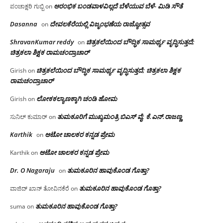
ಆರಂಭಿಕ ಬಂಡವಾಳವಿಲ್ಲದೆ ಬೆಳೆಯುವ ಬೆಳೆ- ಮಿಡಿ ಸೌತೆ
ಪಂಚಾಕ್ಷರಿ ಗುಬ್ಬಿ
on
Dasanna
ದೇವಲಕೆರೆಯಲ್ಲಿ ವಿಜೃಂಭಣೆಯ ರಾಜ್ಯೋತ್ಸವ
on
ShravanKumar reddy
ಚಿತ್ರಕಲೆಯಿಂದ ಬೌದ್ಧಿಕ ಸಾಮರ್ಥ್ಯ ವೃದ್ಧಿಸುತ್ತದೆ;
on
ಚಿತ್ರಕಲಾ ಶಿಕ್ಷಕ ರಾಮಚಂದ್ರಾಚಾರ್
ಚಿತ್ರಕಲೆಯಿಂದ ಬೌದ್ಧಿಕ ಸಾಮರ್ಥ್ಯ ವೃದ್ಧಿಸುತ್ತದೆ; ಚಿತ್ರಕಲಾ ಶಿಕ್ಷಕ
Girish
on
ರಾಮಚಂದ್ರಾಚಾರ್
ಲೋಕಕಲ್ಯಾಣಕ್ಕಾಗಿ ಚಂಡಿ ಹೋಮ
Girish
on
ತುಮಕೂರಿಗೆ ಮುಖ್ಯಮಂತ್ರಿ ಬಿಎಸ್ ವೈ: ಕೆ.ಎನ್.ರಾಜಣ್ಣ
ಸುನಿಲ್ ಕುಮಾರ್
on
Karthik
ಆಟೋ ಚಾಲಕರ ಕನ್ನಡ ಪ್ರೇಮ
on
ಆಟೋ ಚಾಲಕರ ಕನ್ನಡ ಪ್ರೇಮ
Karthik
on
Dr. O Nagaraju
ತುಮಕೂರಿನ ಹಾವುಕೊಂಡ ಗೊತ್ತಾ?
on
ತುಮಕೂರಿನ ಹಾವುಕೊಂಡ ಗೊತ್ತಾ?
ವಾಜಿದ್ ಖಾನ್ ತೋವಿನಕೆರೆ
on
ತುಮಕೂರಿನ ಹಾವುಕೊಂಡ ಗೊತ್ತಾ?
suma
on