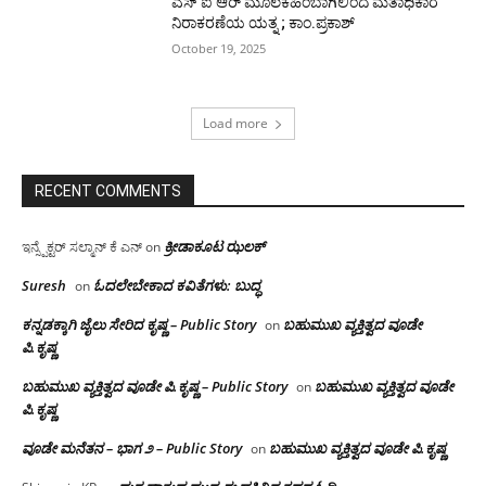
ಎಸ್ ಐ ಆರ್ ಮೂಲಕಹಿಂಬಾಗಿಲಿಂದ ಮತಾಧಿಕಾರ
ನಿರಾಕರಣೆಯ ಯತ್ನ ; ಕಾಂ.ಪ್ರಕಾಶ್
October 19, 2025
Load more
RECENT COMMENTS
ಕ್ರೀಡಾಕೂಟ ಝಲಕ್
ಇನ್ಸ್ಪೆಕ್ಟರ್ ಸಲ್ಮಾನ್ ಕೆ ಎನ್
on
Suresh
ಓದಲೇಬೇಕಾದ‌ ಕವಿತೆಗಳು: ಬುದ್ಧ
on
ಕನ್ನಡಕ್ಕಾಗಿ ಜೈಲು ಸೇರಿದ ಕೃಷ್ಣ – Public Story
ಬಹುಮುಖ ವ್ಯಕ್ತಿತ್ವದ ವೂಡೇ
on
ಪಿ.ಕೃಷ್ಣ
ಬಹುಮುಖ ವ್ಯಕ್ತಿತ್ವದ ವೂಡೇ ಪಿ.ಕೃಷ್ಣ – Public Story
ಬಹುಮುಖ ವ್ಯಕ್ತಿತ್ವದ ವೂಡೇ
on
ಪಿ.ಕೃಷ್ಣ
ವೂಡೇ ಮನೆತನ – ಭಾಗ ೨ – Public Story
ಬಹುಮುಖ ವ್ಯಕ್ತಿತ್ವದ ವೂಡೇ ಪಿ.ಕೃಷ್ಣ
on