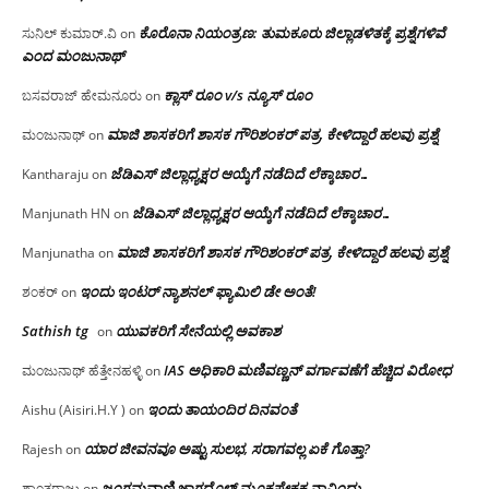
ಕೊರೊನಾ ನಿಯಂತ್ರಣ: ತುಮಕೂರು ಜಿಲ್ಲಾಡಳಿತಕ್ಕೆ ಪ್ರಶ್ನೆಗಳಿವೆ
ಸುನಿಲ್ ಕುಮಾರ್.ವಿ
on
ಎಂದ ಮಂಜು‌ನಾಥ್
ಕ್ಲಾಸ್ ರೂಂ v/s ನ್ಯೂಸ್ ರೂಂ
ಬಸವರಾಜ್ ಹೇಮನೂರು
on
ಮಾಜಿ ಶಾಸಕರಿಗೆ ಶಾಸಕ ಗೌರಿಶಂಕರ್ ಪತ್ರ, ಕೇಳಿದ್ದಾರೆ ಹಲವು ಪ್ರಶ್ನೆ
ಮಂಜುನಾಥ್
on
ಜೆಡಿಎಸ್ ಜಿಲ್ಲಾಧ್ಯಕ್ಷರ ಆಯ್ಕೆಗೆ ನಡೆದಿದೆ ಲೆಕ್ಕಾಚಾರ…
Kantharaju
on
ಜೆಡಿಎಸ್ ಜಿಲ್ಲಾಧ್ಯಕ್ಷರ ಆಯ್ಕೆಗೆ ನಡೆದಿದೆ ಲೆಕ್ಕಾಚಾರ…
Manjunath HN
on
ಮಾಜಿ ಶಾಸಕರಿಗೆ ಶಾಸಕ ಗೌರಿಶಂಕರ್ ಪತ್ರ, ಕೇಳಿದ್ದಾರೆ ಹಲವು ಪ್ರಶ್ನೆ
Manjunatha
on
ಇಂದು ಇಂಟರ್ ನ್ಯಾಶನಲ್ ಫ್ಯಾಮಿಲಿ ಡೇ ಅಂತೆ!
ಶಂಕರ್
on
Sathish tg
ಯುವಕರಿಗೆ ಸೇನೆಯಲ್ಲಿ ಅವಕಾಶ
on
IAS ಅಧಿಕಾರಿ ಮಣಿವಣ್ಣನ್ ವರ್ಗಾವಣೆಗೆ ಹೆಚ್ಚಿದ‌ ವಿರೋಧ
ಮಂಜುನಾಥ್ ಹೆತ್ತೇನಹಳ್ಳಿ
on
ಇಂದು ತಾಯಂದಿರ ದಿನವಂತೆ
Aishu (Aisiri.H.Y )
on
ಯಾರ ಜೀವನವೂ ಅಷ್ಟು ಸುಲಭ, ಸರಾಗವಲ್ಲ ಏಕೆ ಗೊತ್ತಾ?
Rajesh
on
ಜಂಗಮವಾಣಿ ಜಾಗದೊಳ್ ಮೂಕಪ್ರೇಕ್ಷಕ ನಾವಿಂದು
ಶಾಂತರಾಜು
on