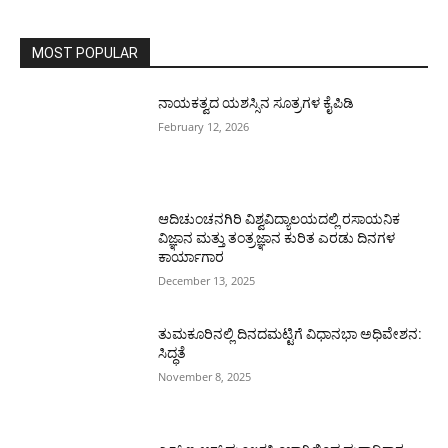
MOST POPULAR
ನಾಯಕತ್ವದ ಯಶಸ್ಸಿನ ಸೂತ್ರಗಳ ಕೈಪಿಡಿ
February 12, 2026
ಆದಿಚುಂಚನಗಿರಿ ವಿಶ್ವವಿದ್ಯಾಲಯದಲ್ಲಿ ರಸಾಯನಿಕ
ವಿಜ್ಞಾನ ಮತ್ತು ತಂತ್ರಜ್ಞಾನ ಕುರಿತ ಎರಡು ದಿನಗಳ
ಕಾರ್ಯಾಗಾರ
December 13, 2025
ತುಮಕೂರಿನಲ್ಲಿ ದಿನದಮಟ್ಟಿಗೆ ವಿಧಾನಭಾ ಅಧಿವೇಶನ:
ಸಿದ್ಧತೆ
November 8, 2025