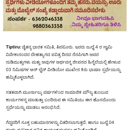
Tiptiru:
ಚೈತನ್ಯ ಭಾರತ ಸಮಿತಿ, ತಿಪಟೂರು. ಇವರು ಜುಲೈ 4 ರ ಸ್ವಾಮಿ
ವಿವೇಕಾನಂದರ ದೇಹತ್ಯಾಗದ ಪವಿತ್ರ ದಿನದ ನೆನಪಿಗಾಗಿ ಅವರ
ನುಡಿಮುತ್ತುಗಳು ಮತ್ತು ಅವುಗಳ ಅರ್ಥವನ್ನ ಜೀವನದ ಹಿನ್ನೆಲೆಯಲ್ಲಿ ಹೇಳುವ
03 ನಿಮಿಷಗಳ ಆನ್ ಲೈನ್ ವೀಡಿಯೋ ಮುಖೇನ ಕಿರು ಭಾಷಣ ಸ್ಪರ್ಧೆಯನ್ನು
ಹಮ್ಮಿಕೊಳ್ಳಲಾಗಿದೆ.
ಸತತವಾಗಿ ಮೂರ್ನಾಲ್ಕು ವರ್ಷಗಳಿಂದ ಸಾಮಾಜಿಕ ಮೌಲ್ಯ ತುಂಬುವ
ಕಾರ್ಯಗಳನ್ನ ಮಾಡುತ್ತಾ ಬಂದಿರುವ ಈ ಸಮಿತಿಯು ಈಗ ಹೊಸದೊಂದು
ಸ್ಪರ್ಧೆಯನ್ನು ಮಾಡಲು ಆರಂಭಿಸಿದೆ.
ಗೆದ್ದವರಿಗೆ ಸೂಕ್ತ ಬಹುಮಾನಗಳನ್ನು ವಿತರಿಸಲಾಗುತ್ತದೆ. ಹಾಗೂ ಜುಲೈ 04
ರಂದು ಪುಟ್ಟದಾಗ ಪವಿತ್ರ ಕಾರ್ಯಕ್ರಮವನ್ನೂ ಹಮ್ಮಿಕೊಂಡಿದೆ.