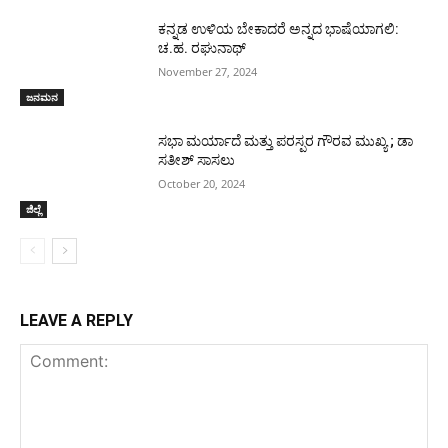
ಕನ್ನಡ ಉಳಿಯ ಬೇಕಾದರೆ ಅನ್ನದ ಭಾಷೆಯಾಗಲಿ:
ಚ.ಹ. ರಘುನಾಥ್
November 27, 2024
ಜನಮನ
ಸಭಾ ಮರ್ಯಾದೆ ಮತ್ತು ಪರಸ್ಪರ ಗೌರವ ಮುಖ್ಯ ; ಡಾ
ಸತೀಶ್ ಸಾಸಲು
October 20, 2024
ಜಿಲ್ಲೆ
LEAVE A REPLY