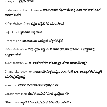
ನಾನು ಬಿದಿರು…
Shreya
on
ಮಾಜಿ ಶಾಸಕ ರಫೀಕ್ ಕೆಲಸಕ್ಕೆ ಫಿದಾ ಆದ ತುಮಕೂರು
B.Mohammed Raffi Khan
on
ನಗರದ ಜನರು…
ಕನ್ನಡ ಪತ್ರಿಕೆಗಳು ಮುಂದೇನು?
ಸುನಿಲ್ ಕುಮಾರ್.ವಿ
on
ಅಜ್ಞಾತಿಗಳ ಆತ್ಮ ಚರಿತ್ರೆ
Rajani
on
LockDown: ಇಲ್ನೋಡಿ ಹಳ್ಳಿಗರ ಶೈಲಿ..
Praneeth
on
ಬಸ್, ರೈಲು ಇಲ್ಲ; ವಿ.ವಿ.ಗಳಿಗೆ ರಜೆ ಸಾರಿದ UGC, 9 ಜಿಲ್ಲೆಗಳಲ್ಲಿ
ಸುನಿಲ್ ಕುಮಾರ್
on
ಎಲ್ಲವೂ ಕಡಿತ
LIC ಖಾಸಗೀಕರಣ ಮಾಡುತ್ತಿಲ್ಲ, ಷೇರು ಮಾರಾಟ ಅಷ್ಟೇ
ಸುನಿಲ್ ಕುಮಾರ್
on
ಬಡಪಾಯಿ ಮಿತ್ರನನ್ನು ಒಂದು ಗಂಟೆ ಕಾಲ ಅರಣ್ಯ ಸಚಿವರನ್ನಾಗಿ
Chandrakanthavh
on
ಮಾಡಿದ್ದ ಚನ್ನಿಗಪ್ಪ!
ದೇವರ ಕುದುರೆಗೆ ವೀಚಿ ಪ್ರಶಸ್ತಿಯ ಗರಿ
admin
on
ದೇವರ ಕುದುರೆಗೆ ವೀಚಿ ಪ್ರಶಸ್ತಿಯ ಗರಿ
Varadendra k
on
Girish
ಒಕ್ಕಲಿಗರ ಸಂಘದ ಮೇಲೆ ಕಿಡಿಕಾರಿದ ರವಿಗೌಡ
on