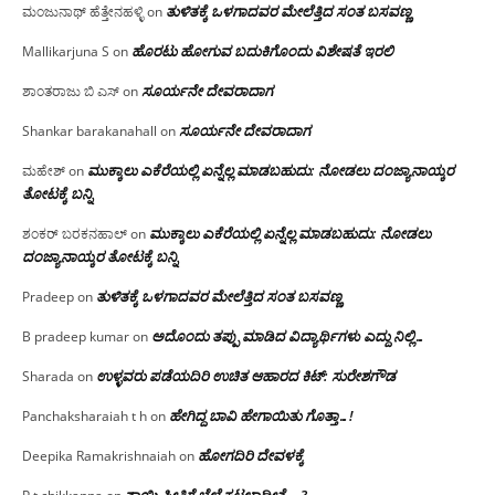
ತುಳಿತಕ್ಕೆ ಒಳಗಾದವರ ಮೇಲೆತ್ತಿದ ಸಂತ ಬಸವಣ್ಣ
ಮಂಜುನಾಥ್ ಹೆತ್ತೇನಹಳ್ಳಿ
on
ಹೊರಟು ಹೋಗುವ ಬದುಕಿಗೊಂದು ವಿಶೇಷತೆ ಇರಲಿ
Mallikarjuna S
on
ಸೂರ್ಯನೇ ದೇವರಾದಾಗ
ಶಾಂತರಾಜು ಬಿ ಎಸ್
on
ಸೂರ್ಯನೇ ದೇವರಾದಾಗ
Shankar barakanahall
on
ಮುಕ್ಕಾಲು ಎಕೆರೆಯಲ್ಲಿ ಏನ್ನೆಲ್ಲ‌ ಮಾಡಬಹುದು: ನೋಡಲು ದಂಜ್ಯಾನಾಯ್ಕರ
ಮಹೇಶ್
on
ತೋಟಕ್ಕೆ ಬನ್ನಿ
ಮುಕ್ಕಾಲು ಎಕೆರೆಯಲ್ಲಿ ಏನ್ನೆಲ್ಲ‌ ಮಾಡಬಹುದು: ನೋಡಲು
ಶಂಕರ್ ಬರಕನಹಾಲ್
on
ದಂಜ್ಯಾನಾಯ್ಕರ ತೋಟಕ್ಕೆ ಬನ್ನಿ
ತುಳಿತಕ್ಕೆ ಒಳಗಾದವರ ಮೇಲೆತ್ತಿದ ಸಂತ ಬಸವಣ್ಣ
Pradeep
on
ಅದೊಂದು ತಪ್ಪು ಮಾಡಿದ ವಿದ್ಯಾರ್ಥಿಗಳು ಎದ್ದು ನಿಲ್ಲಿ…
B pradeep kumar
on
ಉಳ್ಳವರು ಪಡೆಯದಿರಿ ಉಚಿತ ಆಹಾರದ ಕಿಟ್: ಸುರೇಶಗೌಡ
Sharada
on
ಹೇಗಿದ್ದ ಬಾವಿ ಹೇಗಾಯಿತು ಗೊತ್ತಾ…!
Panchaksharaiah t h
on
ಹೋಗದಿರಿ ದೇವಳಕ್ಕೆ
Deepika Ramakrishnaiah
on
ತಾಯಿ ಪ್ರೀತಿಗೆ ಬೆಲೆ ಕಟ್ಟಲಾದೀತೆ….?