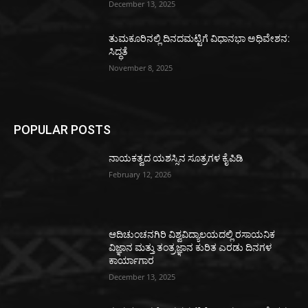
December 13, 2025
ತುಮಕೂರಿನಲ್ಲಿ ದಿನದಮಟ್ಟಿಗೆ ವಿಧಾನಭಾ ಅಧಿವೇಶನ:
ಸಿದ್ಧತೆ
November 8, 2025
POPULAR POSTS
ನಾಯಕತ್ವದ ಯಶಸ್ಸಿನ ಸೂತ್ರಗಳ ಕೈಪಿಡಿ
February 12, 2026
ಆದಿಚುಂಚನಗಿರಿ ವಿಶ್ವವಿದ್ಯಾಲಯದಲ್ಲಿ ರಸಾಯನಿಕ
ವಿಜ್ಞಾನ ಮತ್ತು ತಂತ್ರಜ್ಞಾನ ಕುರಿತ ಎರಡು ದಿನಗಳ
ಕಾರ್ಯಾಗಾರ
December 13, 2025