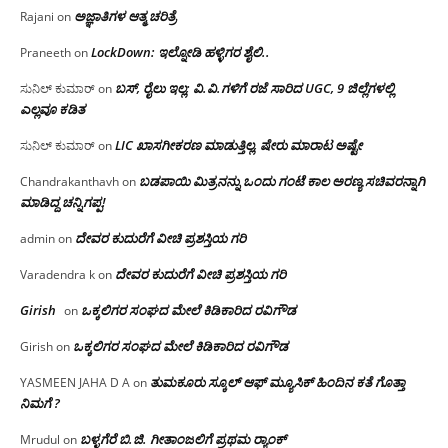
ಅಜ್ಞಾತಿಗಳ ಆತ್ಮ ಚರಿತ್ರೆ
Rajani
on
LockDown: ಇಲ್ನೋಡಿ ಹಳ್ಳಿಗರ ಶೈಲಿ..
Praneeth
on
ಬಸ್, ರೈಲು ಇಲ್ಲ; ವಿ.ವಿ.ಗಳಿಗೆ ರಜೆ ಸಾರಿದ UGC, 9 ಜಿಲ್ಲೆಗಳಲ್ಲಿ
ಸುನಿಲ್ ಕುಮಾರ್
on
ಎಲ್ಲವೂ ಕಡಿತ
LIC ಖಾಸಗೀಕರಣ ಮಾಡುತ್ತಿಲ್ಲ, ಷೇರು ಮಾರಾಟ ಅಷ್ಟೇ
ಸುನಿಲ್ ಕುಮಾರ್
on
ಬಡಪಾಯಿ ಮಿತ್ರನನ್ನು ಒಂದು ಗಂಟೆ ಕಾಲ ಅರಣ್ಯ ಸಚಿವರನ್ನಾಗಿ
Chandrakanthavh
on
ಮಾಡಿದ್ದ ಚನ್ನಿಗಪ್ಪ!
ದೇವರ ಕುದುರೆಗೆ ವೀಚಿ ಪ್ರಶಸ್ತಿಯ ಗರಿ
admin
on
ದೇವರ ಕುದುರೆಗೆ ವೀಚಿ ಪ್ರಶಸ್ತಿಯ ಗರಿ
Varadendra k
on
Girish
ಒಕ್ಕಲಿಗರ ಸಂಘದ ಮೇಲೆ ಕಿಡಿಕಾರಿದ ರವಿಗೌಡ
on
ಒಕ್ಕಲಿಗರ ಸಂಘದ ಮೇಲೆ ಕಿಡಿಕಾರಿದ ರವಿಗೌಡ
Girish
on
ತುಮಕೂರು ಸ್ಕೂಲ್ ಆಫ್ ಮ್ಯೂಸಿಕ್ ಹಿಂದಿನ ಕತೆ ಗೊತ್ತಾ
YASMEEN JAHA D A
on
ನಿಮಗೆ ?
ಬಳ್ಳಗೆರೆ ಬಿ.ಜಿ. ಗೀತಾಂಜಲಿಗೆ ಪ್ರಥಮ ರ‌್ಯಾಂಕ್
Mrudul
on