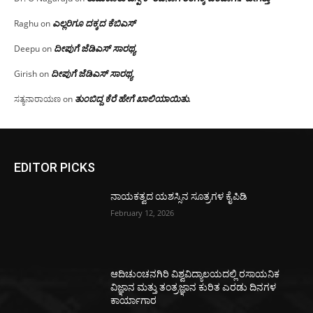
ಎಲ್ಲರಿಗೂ ದಕ್ಕದ ಕೆಬಿಎಸ್
Raghu
on
ದೀಪುಗೆ ಜೆಡಿಎಸ್ ಸಾರಥ್ಯ
Deepu
on
ದೀಪುಗೆ ಜೆಡಿಎಸ್ ಸಾರಥ್ಯ
Girish
on
ತುಂಬಿದ್ದ ಕೆರೆ ಹೇಗೆ ಖಾಲಿಯಾಯಿತು.
ಸತ್ಯನಾರಾಯಣ
on
EDITOR PICKS
ನಾಯಕತ್ವದ ಯಶಸ್ಸಿನ ಸೂತ್ರಗಳ ಕೈಪಿಡಿ
February 12, 2026
ಆದಿಚುಂಚನಗಿರಿ ವಿಶ್ವವಿದ್ಯಾಲಯದಲ್ಲಿ ರಸಾಯನಿಕ
ವಿಜ್ಞಾನ ಮತ್ತು ತಂತ್ರಜ್ಞಾನ ಕುರಿತ ಎರಡು ದಿನಗಳ
ಕಾರ್ಯಾಗಾರ