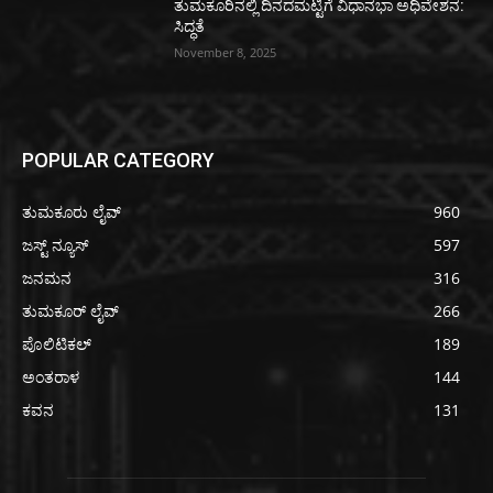
ತುಮಕೂರಿನಲ್ಲಿ ದಿನದಮಟ್ಟಿಗೆ ವಿಧಾನಭಾ ಅಧಿವೇಶನ:
ಸಿದ್ಧತೆ
November 8, 2025
POPULAR CATEGORY
ತುಮಕೂರು ಲೈವ್
960
ಜಸ್ಟ್ ನ್ಯೂಸ್
597
ಜನಮನ
316
ತುಮಕೂರ್ ಲೈವ್
266
ಪೊಲಿಟಿಕಲ್
189
ಅಂತರಾಳ
144
ಕವನ
131