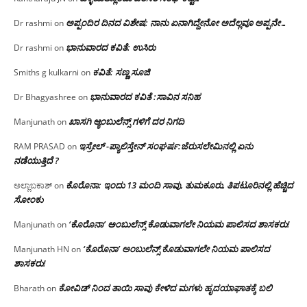
ಅಪ್ಪಂದಿರ ದಿನದ ವಿಶೇಷ: ನಾನು ಏನಾಗಿದ್ದೇನೋ‌ ಅದೆಲ್ಲವೂ ಅಪ್ಪನೇ…
Dr rashmi
on
ಭಾನುವಾರದ ಕವಿತೆ: ಉಸಿರು
Dr rashmi
on
ಕವಿತೆ: ಸಣ್ಣ ಸೂಜಿ
Smiths g kulkarni
on
ಭಾನುವಾರದ ಕವಿತೆ :ಸಾವಿನ ಸನಿಹ
Dr Bhagyashree
on
ಖಾಸಗಿ ಆ್ಯಂಬುಲೆನ್ಸ್ ಗಳಿಗೆ ದರ ನಿಗದಿ
Manjunath
on
ಇಸ್ರೇಲ್ -ಪ್ಯಾಲಿಸ್ತೇನ್ ಸಂಘರ್ಷ:ಜೆರುಸಲೇಮಿನಲ್ಲಿ ಏನು
RAM PRASAD
on
ನಡೆಯುತ್ತಿದೆ ?
ಕೊರೊನಾ: ಇಂದು 13 ಮಂದಿ ಸಾವು, ತುಮಕೂರು, ತಿಪಟೂರಿನಲ್ಲಿ ಹೆಚ್ಚಿದ
ಅಲ್ಲಾಬಕಾಶ್
on
ಸೋಂಕು
‘ಕೊರೊನಾ’ ಅಂಬುಲೆನ್ಸ್ ಕೊಡುವಾಗಲೇ ನಿಯಮ ಪಾಲಿಸದ ಶಾಸಕರು!
Manjunath
on
‘ಕೊರೊನಾ’ ಅಂಬುಲೆನ್ಸ್ ಕೊಡುವಾಗಲೇ ನಿಯಮ ಪಾಲಿಸದ
Manjunath HN
on
ಶಾಸಕರು!
ಕೋವಿಡ್ ನಿಂದ ತಾಯಿ ಸಾವು ಕೇಳಿದ ಮಗಳು ಹೃದಯಾಘಾತಕ್ಕೆ ಬಲಿ
Bharath
on