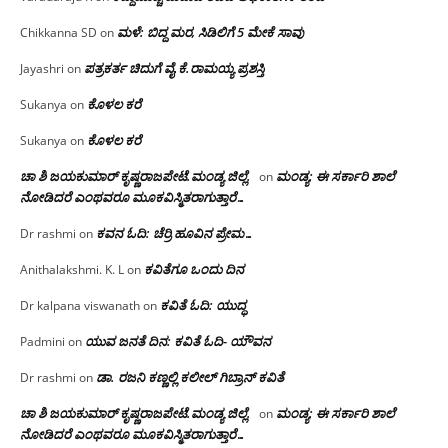
ಮಳೆ: ಬಿದ್ದ ಮರ, ಸಿಡಿಲಿಗೆ 5 ಮೇಕೆ ಸಾವು
Chikkanna SD
on
ಪತ್ರಕರ್ತ ಚಿದುಗೆ ವೈ.ಕೆ.ರಾಮಯ್ಯ ಪ್ರಶಸ್ತಿ
Jayashri
on
ಕೊಳಲ ಕರೆ
Sukanya
on
ಕೊಳಲ ಕರೆ
Sukanya
on
ಚಾ ಶಿ ಜಯಕುಮಾರ್ ಕೃಷ್ಣರಾಜಪೇಟೆ.ಮಂಡ್ಯ ಜಿಲ್ಲೆ.
ಮಂಡ್ಯ: ಈ ಸರ್ಕಾರಿ ಶಾಲೆ
on
ನೋಡಿದರೆ ಎಂಥವರೂ ಮೂಕವಿಸ್ಮಿತರಾಗುತ್ತಾರೆ…
ಕವನ ಓದಿ: ಚೆರ್ರಿ ಹೂವಿನ ಪ್ರೇಮ…
Dr rashmi
on
ಕವಿತೆಗೂ ಒಂದು ದಿನ
Anithalakshmi. K. L
on
ಕವಿತೆ ಓದಿ: ಯುದ್ಧ
Dr kalpana viswanath
on
ಯುವ ಜನತೆ ದಿನ: ಕವಿತೆ ಓದಿ- ಯೌವನ
Padmini
on
ಡಾ. ರಜನಿ‌ ಕಣ್ಣಲ್ಲಿ ಕಲೀಲ್ ಗಿಬ್ರಾನ್ ಕವಿತೆ
Dr rashmi
on
ಚಾ ಶಿ ಜಯಕುಮಾರ್ ಕೃಷ್ಣರಾಜಪೇಟೆ.ಮಂಡ್ಯ ಜಿಲ್ಲೆ.
ಮಂಡ್ಯ: ಈ ಸರ್ಕಾರಿ ಶಾಲೆ
on
ನೋಡಿದರೆ ಎಂಥವರೂ ಮೂಕವಿಸ್ಮಿತರಾಗುತ್ತಾರೆ…