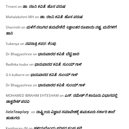
ಡಾ. ರಜನಿ ಕವಿತೆ: ಹೊಸ ವರುಷ
Triveni
on
ಡಾ. ರಜನಿ ಕವಿತೆ: ಹೊಸ ವರುಷ
Mahalakshmi MH
on
ಮಳೆಗೆ ನಲುಗಿದ ತುರುವೇಕೆರೆ: ಲಕ್ಷಾಂತರ ರೂಪಾಯಿ ನಷ್ಟ, ಮನೆಗಳಿಗೆ
Sharmith
on
ಹಾನಿ
ನವರಾತ್ರಿ ಕವನ :ಕೆಂಪು
Sukanya
on
ಭಾನುವಾರದ ಕವಿತೆ: ಬೆಟ್ಟ ಜಾರಿ
Dr Bhagyashree
on
ಭಾನುವಾರದ ಕವಿತೆ: ಸುಂಯ್ ಗಾಳಿ
Radhika kudur
on
ಭಾನುವಾರದ ಕವಿತೆ: ಸುಂಯ್ ಗಾಳಿ
G k kulkarni
on
ಭಾನುವಾರದ ಕವಿತೆ: ಸುಂಯ್ ಗಾಳಿ
Dr Bhagyashree
on
ಎಸ್. ರಮೇಶ್ ಗೆ ಕಾನೂನು ವಿಭಾಗದಲ್ಲಿ
MOHAMED IBRAHIM EHTESHAM
on
ಡಾಕ್ಟರೇಟ್ ಪದವಿ
lieleTewplory
ರಾಷ್ಟ್ರೀಯ ವಿಜ್ಞಾನ ಸಮಾವೇಶಕ್ಕೆ‌ ತುಮಕೂರು ಸರ್ಕಾರಿ ಶಾಲೆ
on
ಹುಡುಗರು
ಹಳ್ಳಿಯಲ್ಲೊಂದು ಪರಿಸರ ಸಂಘ ಕಟ್ಟಿ…
Kantharaju JN
on