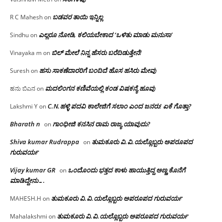
ಬಡವರ ತಾಯಿ ಇನ್ನಿಲ್ಲ
R C Mahesh
on
ಎಲ್ಲರೂ ನೋಡಿ, ಕಲಿಯಬೇಕಾದ ‘ಒಳಿತು ಮಾಡು ಮನುಸಾ’
Sindhu
on
ಬಿಲ್ ಮೇಲೆ ನಿನ್ನ ಹೆಸರು ಬರೆದಿಡುತ್ತೇನೆ!
Vinayaka m
on
ಹಸು ಸಾಕಣೆದಾರರಿಗೆ ಬಂದಿದೆ ಹೊಸ ಹಸಿರು ಮೇವು
Suresh
on
ಮದಲಿಂಗನ ಕಣಿವೆಯಲ್ಲಿ ಕಂಡ ವಿಷಕನ್ಯೆ ಹೂವು
ಹನು ಬಿಎನ
on
C.N.ಹಳ್ಳಿ ಪದವಿ ಕಾಲೇಜಿಗೆ ಸಲಾಂ‌ ಎಂದ ಜನರು! ಏಕೆ ಗೊತ್ತಾ?
Lakshmi Y
on
Bharath n
ಗಾಂಧೀಜಿ ಕನಸಿನ ರಾಮ ರಾಜ್ಯ ಯಾವುದು?
on
Shiva kumar Rudrappa
ತುಮಕೂರು‌ ವಿ.ವಿ.ಯಲ್ಲೊಬ್ಬರು ಅಪರೂಪದ
on
ಗುರುವರ್ಯ
Vijay kumar GR
ಒಂದೊಂದು ಭತ್ತದ ಕಾಳು ಹಾಯುತ್ತಿದ್ದ ಅಣ್ಣ ಕೊನೆಗೆ
on
ಮಾಡಿದ್ದೇನು….
ತುಮಕೂರು‌ ವಿ.ವಿ.ಯಲ್ಲೊಬ್ಬರು ಅಪರೂಪದ ಗುರುವರ್ಯ
MAHESH.H
on
ತುಮಕೂರು‌ ವಿ.ವಿ.ಯಲ್ಲೊಬ್ಬರು ಅಪರೂಪದ ಗುರುವರ್ಯ
Mahalakshmi
on