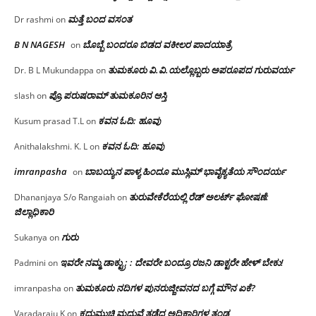
ಮತ್ತೆ ಬಂದ ವಸಂತ
Dr rashmi
on
B N NAGESH
ಬೊಬ್ಬೆ ಬಂದರೂ ಬಿಡದ ವಕೀಲರ ಪಾದಯಾತ್ರೆ
on
ತುಮಕೂರು‌ ವಿ.ವಿ.ಯಲ್ಲೊಬ್ಬರು ಅಪರೂಪದ ಗುರುವರ್ಯ
Dr. B L Mukundappa
on
ಪ್ರೊ.ಪರುಷರಾಮ್ ತುಮಕೂರಿನ ಆಸ್ತಿ
slash
on
ಕವನ ಓದಿ: ಹೂವು
Kusum prasad T.L
on
ಕವನ ಓದಿ: ಹೂವು
Anithalakshmi. K. L
on
imranpasha
ಬಾಬಯ್ಯನ ಪಾಳ್ಯ ಹಿಂದೂ ಮುಸ್ಲಿಮ್ ಭಾವೈಕ್ಯತೆಯ ಸೌಂದರ್ಯ
on
ತುರುವೇಕೆರೆಯಲ್ಲಿ ರೆಡ್ ಅಲರ್ಟ್ ಘೋಷಣೆ:
Dhananjaya S/o Rangaiah
on
ಜಿಲ್ಲಾಧಿಕಾರಿ
ಗುರು
Sukanya
on
ಇವರೇ ನಮ್ಮ ಡಾಕ್ಟ್ರು; : ದೇವರೇ ಬಂದ್ರೂ ರಜನಿ ಡಾಕ್ಟರೇ ಹೇಳ್ ಬೇಕು!
Padmini
on
ತುಮಕೂರು ನದಿಗಳ ಪುನರುಜ್ಜೀವನದ ಬಗ್ಗೆ ಮೌನ ಏಕೆ?
imranpasha
on
ಕದ್ದುಮುಚ್ಚಿ ಮದುವೆ ತಡೆದ ಅಧಿಕಾರಿಗಳ ತಂಡ
Varadaraju K
on