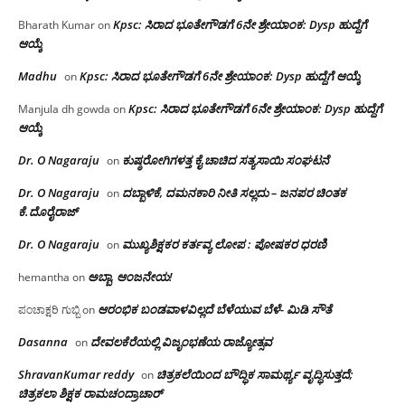
Kpsc: ಸಿರಾದ ಭೂತೇಗೌಡಗೆ 6ನೇ ಶ್ರೇಯಾಂಕ: Dysp ಹುದ್ದೆಗೆ
Bharath Kumar
on
ಆಯ್ಕೆ
Madhu
Kpsc: ಸಿರಾದ ಭೂತೇಗೌಡಗೆ 6ನೇ ಶ್ರೇಯಾಂಕ: Dysp ಹುದ್ದೆಗೆ ಆಯ್ಕೆ
on
Kpsc: ಸಿರಾದ ಭೂತೇಗೌಡಗೆ 6ನೇ ಶ್ರೇಯಾಂಕ: Dysp ಹುದ್ದೆಗೆ
Manjula dh gowda
on
ಆಯ್ಕೆ
Dr. O Nagaraju
ಕುಷ್ಠರೋಗಿಗಳತ್ತ ಕೈ ಚಾಚಿದ ಸತ್ಯಸಾಯಿ ಸಂಘಟನೆ
on
Dr. O Nagaraju
ದಬ್ಬಾಳಿಕೆ, ದಮನಕಾರಿ ನೀತಿ ಸಲ್ಲದು – ಜನಪರ ಚಿಂತಕ
on
ಕೆ.ದೊರೈರಾಜ್
Dr. O Nagaraju
ಮುಖ್ಯಶಿಕ್ಷಕರ ಕರ್ತವ್ಯ ಲೋಪ : ಪೋಷಕರ ಧರಣಿ
on
ಅಬ್ಬಾ, ಆಂಜನೇಯ!
hemantha
on
ಆರಂಭಿಕ ಬಂಡವಾಳವಿಲ್ಲದೆ ಬೆಳೆಯುವ ಬೆಳೆ- ಮಿಡಿ ಸೌತೆ
ಪಂಚಾಕ್ಷರಿ ಗುಬ್ಬಿ
on
Dasanna
ದೇವಲಕೆರೆಯಲ್ಲಿ ವಿಜೃಂಭಣೆಯ ರಾಜ್ಯೋತ್ಸವ
on
ShravanKumar reddy
ಚಿತ್ರಕಲೆಯಿಂದ ಬೌದ್ಧಿಕ ಸಾಮರ್ಥ್ಯ ವೃದ್ಧಿಸುತ್ತದೆ;
on
ಚಿತ್ರಕಲಾ ಶಿಕ್ಷಕ ರಾಮಚಂದ್ರಾಚಾರ್