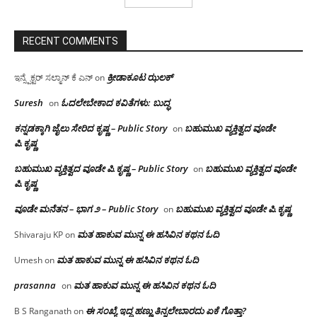
RECENT COMMENTS
ಕ್ರೀಡಾಕೂಟ ಝಲಕ್
ಇನ್ಸ್ಪೆಕ್ಟರ್ ಸಲ್ಮಾನ್ ಕೆ ಎನ್
on
Suresh
ಓದಲೇಬೇಕಾದ‌ ಕವಿತೆಗಳು: ಬುದ್ಧ
on
ಕನ್ನಡಕ್ಕಾಗಿ ಜೈಲು ಸೇರಿದ ಕೃಷ್ಣ – Public Story
ಬಹುಮುಖ ವ್ಯಕ್ತಿತ್ವದ ವೂಡೇ
on
ಪಿ.ಕೃಷ್ಣ
ಬಹುಮುಖ ವ್ಯಕ್ತಿತ್ವದ ವೂಡೇ ಪಿ.ಕೃಷ್ಣ – Public Story
ಬಹುಮುಖ ವ್ಯಕ್ತಿತ್ವದ ವೂಡೇ
on
ಪಿ.ಕೃಷ್ಣ
ವೂಡೇ ಮನೆತನ – ಭಾಗ ೨ – Public Story
ಬಹುಮುಖ ವ್ಯಕ್ತಿತ್ವದ ವೂಡೇ ಪಿ.ಕೃಷ್ಣ
on
ಮತ ಹಾಕುವ ಮುನ್ನ ಈ ಹಸಿವಿನ ಕಥನ ಓದಿ
Shivaraju KP
on
ಮತ ಹಾಕುವ ಮುನ್ನ ಈ ಹಸಿವಿನ ಕಥನ ಓದಿ
Umesh
on
prasanna
ಮತ ಹಾಕುವ ಮುನ್ನ ಈ ಹಸಿವಿನ ಕಥನ ಓದಿ
on
ಈ ಸಂಖ್ಯೆ ಇದ್ದ ಹಣ್ಣು ತಿನ್ನಲೇಬಾರದು ಏಕೆ ಗೊತ್ತಾ?
B S Ranganath
on