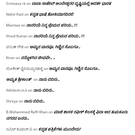
ಬಾಬಾ ಸಾಹೇಬ್ ಅಂಬೇಡ್ಕರರ ದೃಷ್ಟಿಯಲ್ಲಿ ಆದರ್ಶ ಭಾರತ
Srinivasa rk
on
ಕನ್ನಡ ಭಾಷೆ ಶೋಕಿಯಾಗದಿರಲಿ
Nikhil Patil
on
ನಾನರಿಯೆ ನಿನ್ನ ಪ್ರೇಮದ ಪರಿಯ…!!!
Mamtaa
on
ನಾನರಿಯೆ ನಿನ್ನ ಪ್ರೇಮದ ಪರಿಯ…!!!
Vinod Kumar
on
ಅಮ್ಮನ ವಾರವೂ, ಗಿಣ್ಣಿನ ಸೊಬಗೂ…
ವಸಂತ್ ಗೌಡ
on
ನನ್ನೊಳಗಿನ ಜೀವವೇ……
Kiran
on
ಅಮ್ಮನ ವಾರವೂ, ಗಿಣ್ಣಿನ ಸೊಬಗೂ…
ಲೋಕೇಶ್ ಭೈರನಾಯ್ಕನಹಳ್ಳಿ
on
ಅಮೃತ ಶ್ರೀಕಾಂತ್
ನಾನು ಬಿದಿರು…
on
ನಾನು ಬಿದಿರು…
Akhilesh.m.k
on
ನಾನು ಬಿದಿರು…
Shreya
on
ಮಾಜಿ ಶಾಸಕ ರಫೀಕ್ ಕೆಲಸಕ್ಕೆ ಫಿದಾ ಆದ ತುಮಕೂರು
B.Mohammed Raffi Khan
on
ನಗರದ ಜನರು…
ಕನ್ನಡ ಪತ್ರಿಕೆಗಳು ಮುಂದೇನು?
ಸುನಿಲ್ ಕುಮಾರ್.ವಿ
on