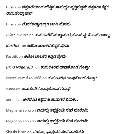
ಚಿತ್ರಕಲೆಯಿಂದ ಬೌದ್ಧಿಕ ಸಾಮರ್ಥ್ಯ ವೃದ್ಧಿಸುತ್ತದೆ; ಚಿತ್ರಕಲಾ ಶಿಕ್ಷಕ
Girish
on
ರಾಮಚಂದ್ರಾಚಾರ್
ಲೋಕಕಲ್ಯಾಣಕ್ಕಾಗಿ ಚಂಡಿ ಹೋಮ
Girish
on
ತುಮಕೂರಿಗೆ ಮುಖ್ಯಮಂತ್ರಿ ಬಿಎಸ್ ವೈ: ಕೆ.ಎನ್.ರಾಜಣ್ಣ
ಸುನಿಲ್ ಕುಮಾರ್
on
Karthik
ಆಟೋ ಚಾಲಕರ ಕನ್ನಡ ಪ್ರೇಮ
on
ಆಟೋ ಚಾಲಕರ ಕನ್ನಡ ಪ್ರೇಮ
Karthik
on
Dr. O Nagaraju
ತುಮಕೂರಿನ ಹಾವುಕೊಂಡ ಗೊತ್ತಾ?
on
ತುಮಕೂರಿನ ಹಾವುಕೊಂಡ ಗೊತ್ತಾ?
ವಾಜಿದ್ ಖಾನ್ ತೋವಿನಕೆರೆ
on
ತುಮಕೂರಿನ ಹಾವುಕೊಂಡ ಗೊತ್ತಾ?
suma
on
ಅಳವಂಡಿ ಕಟ್ಟಿದ ಆ ಹುಡುಗನ ಬದುಕು…
admin
on
ವಯಸ್ಸು ಇಪ್ಪತ್ತೆಂಟು ಸೇವೆ ನೂರೆಂಟು
Meghana sonu
on
ವಯಸ್ಸು ಇಪ್ಪತ್ತೆಂಟು ಸೇವೆ ನೂರೆಂಟು
Meghana sonu
on
ವಯಸ್ಸು ಇಪ್ಪತ್ತೆಂಟು ಸೇವೆ ನೂರೆಂಟು
Shashi kiran
on