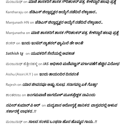
ಮಾಜಿ ಶಾಸಕರಿಗೆ ಶಾಸಕ ಗೌರಿಶಂಕರ್ ಪತ್ರ, ಕೇಳಿದ್ದಾರೆ ಹಲವು ಪ್ರಶ್ನೆ
ಮಂಜುನಾಥ್
on
ಜೆಡಿಎಸ್ ಜಿಲ್ಲಾಧ್ಯಕ್ಷರ ಆಯ್ಕೆಗೆ ನಡೆದಿದೆ ಲೆಕ್ಕಾಚಾರ…
Kantharaju
on
ಜೆಡಿಎಸ್ ಜಿಲ್ಲಾಧ್ಯಕ್ಷರ ಆಯ್ಕೆಗೆ ನಡೆದಿದೆ ಲೆಕ್ಕಾಚಾರ…
Manjunath HN
on
ಮಾಜಿ ಶಾಸಕರಿಗೆ ಶಾಸಕ ಗೌರಿಶಂಕರ್ ಪತ್ರ, ಕೇಳಿದ್ದಾರೆ ಹಲವು ಪ್ರಶ್ನೆ
Manjunatha
on
ಇಂದು ಇಂಟರ್ ನ್ಯಾಶನಲ್ ಫ್ಯಾಮಿಲಿ ಡೇ ಅಂತೆ!
ಶಂಕರ್
on
Sathish tg
ಯುವಕರಿಗೆ ಸೇನೆಯಲ್ಲಿ ಅವಕಾಶ
on
IAS ಅಧಿಕಾರಿ ಮಣಿವಣ್ಣನ್ ವರ್ಗಾವಣೆಗೆ ಹೆಚ್ಚಿದ‌ ವಿರೋಧ
ಮಂಜುನಾಥ್ ಹೆತ್ತೇನಹಳ್ಳಿ
on
ಇಂದು ತಾಯಂದಿರ ದಿನವಂತೆ
Aishu (Aisiri.H.Y )
on
ಯಾರ ಜೀವನವೂ ಅಷ್ಟು ಸುಲಭ, ಸರಾಗವಲ್ಲ ಏಕೆ ಗೊತ್ತಾ?
Rajesh
on
ಜಂಗಮವಾಣಿ ಜಾಗದೊಳ್ ಮೂಕಪ್ರೇಕ್ಷಕ ನಾವಿಂದು
ಶಾಂತರಾಜು
on
ನವೀನ್ ಕುಮಾರ್ ಪಿ ಆರ್
ಮದ್ಯಪಾನ ಆರೋಗ್ಯಕ್ಕೆ ಹಾನಿಕರ; ವಾಸ್ತವದಲ್ಲಿ ಅಳುವ
on
ಸರ್ಕಾರಕ್ಕೆ ಲಾಭಕರ..!!
ಸಾಲದ ಸಂಕಟ ಒಂಥರಾ ಹೊರ ಹೊಮ್ಮದ ಗಾಯ..!!
ಮಂಜುನಾಥ್
on