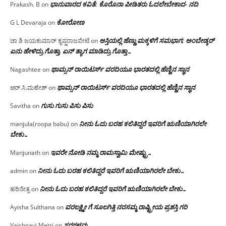
ಭಾನುವಾರದ ಕವಿತೆ: ಕೊರೊನಾ ಪೀಡಿತರು ಓದಲೇಬೇಕಾದ- ನದಿ
Prakash. B
on
ಕೋರೋಣ
G L Devaraja
on
ಆಸ್ತಿಯಲ್ಲಿ ಹೆಣ್ಣು ಮಕ್ಕಳಿಗೆ ಸಮಭಾಗ; ಅಂಬೇಡ್ಕರ್
ಚಾ ಶಿ ಜಯಕುಮಾರ್ ಕೃಷ್ಣರಾಜಪೇಟೆ
on
ಏನು ಹೇಳಿದ್ರು ಗೊತ್ತಾ, ಏನ್ ತ್ಯಾಗ ಮಾಡಿದ್ರು ಗೊತ್ತಾ…
ಥಾಮ್ಸನ್ ರಾಯಿಟರ್ಸ್ ವರದಿಯೂ ಭಾರತದಲ್ಲಿ ಹೆಣ್ಣಿನ ಸ್ಥಾನ‌
Nagashtee
on
ಥಾಮ್ಸನ್ ರಾಯಿಟರ್ಸ್ ವರದಿಯೂ ಭಾರತದಲ್ಲಿ ಹೆಣ್ಣಿನ ಸ್ಥಾನ‌
ಆರ್.ಸಿ.ಮಹೇಶ್
on
ಗುಸು ಗುಸು ಪಿಸು ಪಿಸು
Savitha
on
ನೀನು ಓದು ಬರಹ ಕಲಿತಿದ್ದರೆ ಇವರಿಗೆ ಋಣಿಯಾಗಿರಲೇ
manjula(roopa babu)
on
ಬೇಕು…
ಇವರೇ‌ ನೋಡಿ‌ ನಮ್ಮ‌ ರಾಮಸ್ವಾಮಿ ಮೇಷ್ಟ್ರು…
Manjunath
on
ನೀನು ಓದು ಬರಹ ಕಲಿತಿದ್ದರೆ ಇವರಿಗೆ ಋಣಿಯಾಗಿರಲೇ ಬೇಕು…
admin
on
ನೀನು ಓದು ಬರಹ ಕಲಿತಿದ್ದರೆ ಇವರಿಗೆ ಋಣಿಯಾಗಿರಲೇ ಬೇಕು…
ಹರಿನೇತ್ರ
on
ವರಲಕ್ಷ್ಮೀ ಗೆ ಸೂಲಗಿತ್ತಿ ನರಸಮ್ಮ‌ ರಾಷ್ಟ್ರೀಯ ಪ್ರಶಸ್ತಿ ಗರಿ
Ayisha Sulthana
on
ಸರಗಳವು
Vaishnavi Metri
on