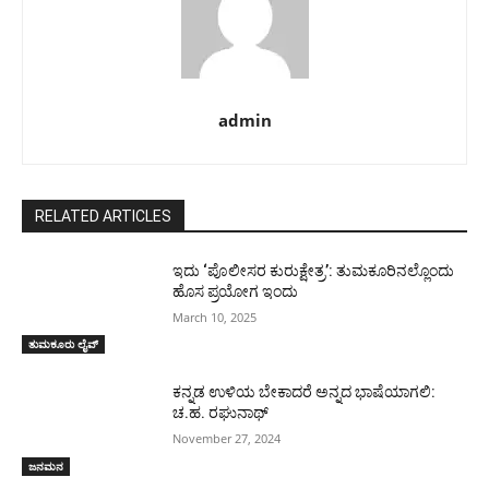
admin
RELATED ARTICLES
ಇದು ‘ಪೊಲೀಸರ ಕುರುಕ್ಷೇತ್ರ’: ತುಮಕೂರಿನಲ್ಲೊಂದು
ಹೊಸ ಪ್ರಯೋಗ ಇಂದು
March 10, 2025
ತುಮಕೂರು ಲೈವ್
ಕನ್ನಡ ಉಳಿಯ ಬೇಕಾದರೆ ಅನ್ನದ ಭಾಷೆಯಾಗಲಿ:
ಚ.ಹ. ರಘುನಾಥ್
November 27, 2024
ಜನಮನ