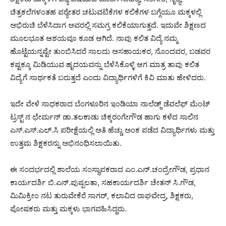
ಚಿತ್ರಕಲೆಗಳಂತಹ ಪಠ್ಯೇತರ ಚಟುವಟಿಕೆಗಳ ಕಲಿಕೆಗಳ ಬಗ್ಗೆಯೂ ಮಕ್ಕಳಲ್ಲಿ
ಅಭಿರುಚಿ ಬೆಳೆಸಿದಾಗ ಅವರಲ್ಲಿ ಸಮಗ್ರ ಕಲಿಕೆಯಾಗುತ್ತದೆ. ಇದುವೇ ಶಿಕ್ಷಣದ
ಮೂಲಭೂತ ಆಶಯವೂ ಕೂಡ ಆಗಿದೆ. ನಾವು ಕಲಿತ ವಿದ್ಯೆ ನಮ್ಮ
ಹೊಟ್ಟೆಯನ್ನಷ್ಟೇ ತುಂಬಿಸಿದರೆ ಸಾಲದು ಅಸಹಾಯಕರ, ನೊಂದವರ, ಬಡವರ
ಕಷ್ಟಕ್ಕೂ ಮಿಡಿಯುವ ಹೃದಯವನ್ನು ಬೆಳೆಸಿಕೊಳ್ಳಿ ಆಗ ಮಾತ್ರ ತಾವು ಕಲಿತ
ವಿದ್ಯೆಗೆ ಸಾರ್ಥಕತೆ ಬರುತ್ತದೆ ಎಂದು ವಿದ್ಯಾರ್ಥಿಗಳಿಗೆ ಕಿವಿ ಮಾತು ಹೇಳಿದರು.
ಇದೇ ವೇಳೆ ಸಾಧಕರಾದ ಬೆಂಗಳೂರಿನ ಇಂಡಿಯಾ ನಾಲೆಡ್ಜ್ ಡೆವಲೆಫ್ ಮೆಂಟ್
ಟ್ರಸ್ಟ್ ನ ಛೇರ್ಮನ್ ಡಾ.ತಲಕಾಡು ಚಿಕ್ಕರಂಗೇಗೌಡ ಹಾಗು ಕಳೆದ ಸಾಲಿನ
ಎಸ್.ಎಸ್.ಎಲ್.ಸಿ ಪರೀಕ್ಷೆಯಲ್ಲಿ ಅತಿ ಹೆಚ್ಚು ಅಂಕ ಪಡೆದ ವಿದ್ಯಾರ್ಥಿಗಳು ಮತ್ತು
ಉತ್ತಮ ಶಿಕ್ಷಕರನ್ನು ಅಭಿನಂಧಿಸಲಾಯಿತು.
ಈ ಸಂದರ್ಭದಲ್ಲಿ ಶಾಲೆಯ ಸಂಸ್ಥಾಪಕರಾದ ಎಂ.ಎನ್.ಚಂದ್ರೇಗೌಡ, ಪ್ರಧಾನ
ಕಾರ್ಯದರ್ಶಿ ಬಿ.ಎನ್.ಪುಷ್ಪಲತಾ, ಸಹಕಾರ್ಯದರ್ಶಿ ಚೇತನ್ ಸಿ.ಗೌಡ,
ಮಿಮಿಕ್ರೀಂ ನಟ ತುರುವೇಕೆರೆ ಸಾಗರ್, ಕಲಾವಿದ ರಾಘವೇದ್ರ, ಶಿಕ್ಷಕರು,
ಪೋಷಕರು ಮತ್ತು ಮಕ್ಕಳು ಭಾಗವಹಿಸಿದ್ದರು.