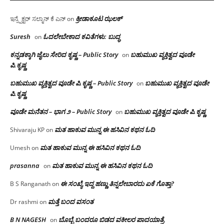
ಕ್ರೀಡಾಕೂಟ ಝಲಕ್
ಇನ್ಸ್ಪೆಕ್ಟರ್ ಸಲ್ಮಾನ್ ಕೆ ಎನ್
on
Suresh
ಓದಲೇಬೇಕಾದ‌ ಕವಿತೆಗಳು: ಬುದ್ಧ
on
ಕನ್ನಡಕ್ಕಾಗಿ ಜೈಲು ಸೇರಿದ ಕೃಷ್ಣ – Public Story
ಬಹುಮುಖ ವ್ಯಕ್ತಿತ್ವದ ವೂಡೇ
on
ಪಿ.ಕೃಷ್ಣ
ಬಹುಮುಖ ವ್ಯಕ್ತಿತ್ವದ ವೂಡೇ ಪಿ.ಕೃಷ್ಣ – Public Story
ಬಹುಮುಖ ವ್ಯಕ್ತಿತ್ವದ ವೂಡೇ
on
ಪಿ.ಕೃಷ್ಣ
ವೂಡೇ ಮನೆತನ – ಭಾಗ ೨ – Public Story
ಬಹುಮುಖ ವ್ಯಕ್ತಿತ್ವದ ವೂಡೇ ಪಿ.ಕೃಷ್ಣ
on
ಮತ ಹಾಕುವ ಮುನ್ನ ಈ ಹಸಿವಿನ ಕಥನ ಓದಿ
Shivaraju KP
on
ಮತ ಹಾಕುವ ಮುನ್ನ ಈ ಹಸಿವಿನ ಕಥನ ಓದಿ
Umesh
on
prasanna
ಮತ ಹಾಕುವ ಮುನ್ನ ಈ ಹಸಿವಿನ ಕಥನ ಓದಿ
on
ಈ ಸಂಖ್ಯೆ ಇದ್ದ ಹಣ್ಣು ತಿನ್ನಲೇಬಾರದು ಏಕೆ ಗೊತ್ತಾ?
B S Ranganath
on
ಮತ್ತೆ ಬಂದ ವಸಂತ
Dr rashmi
on
B N NAGESH
ಬೊಬ್ಬೆ ಬಂದರೂ ಬಿಡದ ವಕೀಲರ ಪಾದಯಾತ್ರೆ
on