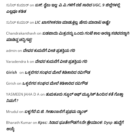
ಬಸ್, ರೈಲು ಇಲ್ಲ; ವಿ.ವಿ.ಗಳಿಗೆ ರಜೆ ಸಾರಿದ UGC, 9 ಜಿಲ್ಲೆಗಳಲ್ಲಿ
ಸುನಿಲ್ ಕುಮಾರ್
on
ಎಲ್ಲವೂ ಕಡಿತ
LIC ಖಾಸಗೀಕರಣ ಮಾಡುತ್ತಿಲ್ಲ, ಷೇರು ಮಾರಾಟ ಅಷ್ಟೇ
ಸುನಿಲ್ ಕುಮಾರ್
on
ಬಡಪಾಯಿ ಮಿತ್ರನನ್ನು ಒಂದು ಗಂಟೆ ಕಾಲ ಅರಣ್ಯ ಸಚಿವರನ್ನಾಗಿ
Chandrakanthavh
on
ಮಾಡಿದ್ದ ಚನ್ನಿಗಪ್ಪ!
ದೇವರ ಕುದುರೆಗೆ ವೀಚಿ ಪ್ರಶಸ್ತಿಯ ಗರಿ
admin
on
ದೇವರ ಕುದುರೆಗೆ ವೀಚಿ ಪ್ರಶಸ್ತಿಯ ಗರಿ
Varadendra k
on
Girish
ಒಕ್ಕಲಿಗರ ಸಂಘದ ಮೇಲೆ ಕಿಡಿಕಾರಿದ ರವಿಗೌಡ
on
ಒಕ್ಕಲಿಗರ ಸಂಘದ ಮೇಲೆ ಕಿಡಿಕಾರಿದ ರವಿಗೌಡ
Girish
on
ತುಮಕೂರು ಸ್ಕೂಲ್ ಆಫ್ ಮ್ಯೂಸಿಕ್ ಹಿಂದಿನ ಕತೆ ಗೊತ್ತಾ
YASMEEN JAHA D A
on
ನಿಮಗೆ ?
ಬಳ್ಳಗೆರೆ ಬಿ.ಜಿ. ಗೀತಾಂಜಲಿಗೆ ಪ್ರಥಮ ರ‌್ಯಾಂಕ್
Mrudul
on
Kpsc: ಸಿರಾದ ಭೂತೇಗೌಡಗೆ 6ನೇ ಶ್ರೇಯಾಂಕ: Dysp ಹುದ್ದೆಗೆ
Bharath Kumar
on
ಆಯ್ಕೆ