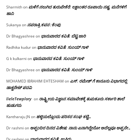
ಮಳೆಗೆ ನಲುಗಿದ ತುರುವೇಕೆರೆ: ಲಕ್ಷಾಂತರ ರೂಪಾಯಿ ನಷ್ಟ, ಮನೆಗಳಿಗೆ
Sharmith
on
ಹಾನಿ
ನವರಾತ್ರಿ ಕವನ :ಕೆಂಪು
Sukanya
on
ಭಾನುವಾರದ ಕವಿತೆ: ಬೆಟ್ಟ ಜಾರಿ
Dr Bhagyashree
on
ಭಾನುವಾರದ ಕವಿತೆ: ಸುಂಯ್ ಗಾಳಿ
Radhika kudur
on
ಭಾನುವಾರದ ಕವಿತೆ: ಸುಂಯ್ ಗಾಳಿ
G k kulkarni
on
ಭಾನುವಾರದ ಕವಿತೆ: ಸುಂಯ್ ಗಾಳಿ
Dr Bhagyashree
on
ಎಸ್. ರಮೇಶ್ ಗೆ ಕಾನೂನು ವಿಭಾಗದಲ್ಲಿ
MOHAMED IBRAHIM EHTESHAM
on
ಡಾಕ್ಟರೇಟ್ ಪದವಿ
lieleTewplory
ರಾಷ್ಟ್ರೀಯ ವಿಜ್ಞಾನ ಸಮಾವೇಶಕ್ಕೆ‌ ತುಮಕೂರು ಸರ್ಕಾರಿ ಶಾಲೆ
on
ಹುಡುಗರು
ಹಳ್ಳಿಯಲ್ಲೊಂದು ಪರಿಸರ ಸಂಘ ಕಟ್ಟಿ…
Kantharaju JN
on
ಅಪ್ಪಂದಿರ ದಿನದ ವಿಶೇಷ: ನಾನು ಏನಾಗಿದ್ದೇನೋ‌ ಅದೆಲ್ಲವೂ ಅಪ್ಪನೇ…
Dr rashmi
on
ಭಾನುವಾರದ ಕವಿತೆ: ಉಸಿರು
Dr rashmi
on