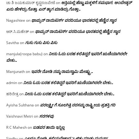
ಆಸ್ತಿಯಲ್ಲಿ ಹೆಣ್ಣು ಮಕ್ಕಳಿಗೆ ಸಮಭಾಗ; ಅಂಬೇಡ್ಕರ್
ಚಾ ಶಿ ಜಯಕುಮಾರ್ ಕೃಷ್ಣರಾಜಪೇಟೆ
on
ಏನು ಹೇಳಿದ್ರು ಗೊತ್ತಾ, ಏನ್ ತ್ಯಾಗ ಮಾಡಿದ್ರು ಗೊತ್ತಾ…
ಥಾಮ್ಸನ್ ರಾಯಿಟರ್ಸ್ ವರದಿಯೂ ಭಾರತದಲ್ಲಿ ಹೆಣ್ಣಿನ ಸ್ಥಾನ‌
Nagashtee
on
ಥಾಮ್ಸನ್ ರಾಯಿಟರ್ಸ್ ವರದಿಯೂ ಭಾರತದಲ್ಲಿ ಹೆಣ್ಣಿನ ಸ್ಥಾನ‌
ಆರ್.ಸಿ.ಮಹೇಶ್
on
ಗುಸು ಗುಸು ಪಿಸು ಪಿಸು
Savitha
on
ನೀನು ಓದು ಬರಹ ಕಲಿತಿದ್ದರೆ ಇವರಿಗೆ ಋಣಿಯಾಗಿರಲೇ
manjula(roopa babu)
on
ಬೇಕು…
ಇವರೇ‌ ನೋಡಿ‌ ನಮ್ಮ‌ ರಾಮಸ್ವಾಮಿ ಮೇಷ್ಟ್ರು…
Manjunath
on
ನೀನು ಓದು ಬರಹ ಕಲಿತಿದ್ದರೆ ಇವರಿಗೆ ಋಣಿಯಾಗಿರಲೇ ಬೇಕು…
admin
on
ನೀನು ಓದು ಬರಹ ಕಲಿತಿದ್ದರೆ ಇವರಿಗೆ ಋಣಿಯಾಗಿರಲೇ ಬೇಕು…
ಹರಿನೇತ್ರ
on
ವರಲಕ್ಷ್ಮೀ ಗೆ ಸೂಲಗಿತ್ತಿ ನರಸಮ್ಮ‌ ರಾಷ್ಟ್ರೀಯ ಪ್ರಶಸ್ತಿ ಗರಿ
Ayisha Sulthana
on
ಸರಗಳವು
Vaishnavi Metri
on
ಬಡವರ ತಾಯಿ ಇನ್ನಿಲ್ಲ
R C Mahesh
on
ಎಲ್ಲರೂ ನೋಡಿ, ಕಲಿಯಬೇಕಾದ ‘ಒಳಿತು ಮಾಡು ಮನುಸಾ’
Sindhu
on