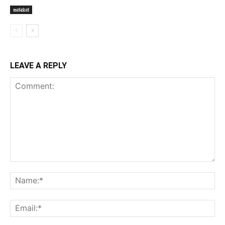
ಜನಮನ
LEAVE A REPLY
Comment:
Na
Ema