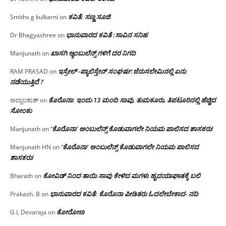
ಕವಿತೆ: ಸಣ್ಣ ಸೂಜಿ
Smiths g kulkarni
on
ಭಾನುವಾರದ ಕವಿತೆ :ಸಾವಿನ ಸನಿಹ
Dr Bhagyashree
on
ಖಾಸಗಿ ಆ್ಯಂಬುಲೆನ್ಸ್ ಗಳಿಗೆ ದರ ನಿಗದಿ
Manjunath
on
ಇಸ್ರೇಲ್ -ಪ್ಯಾಲಿಸ್ತೇನ್ ಸಂಘರ್ಷ:ಜೆರುಸಲೇಮಿನಲ್ಲಿ ಏನು
RAM PRASAD
on
ನಡೆಯುತ್ತಿದೆ ?
ಕೊರೊನಾ: ಇಂದು 13 ಮಂದಿ ಸಾವು, ತುಮಕೂರು, ತಿಪಟೂರಿನಲ್ಲಿ ಹೆಚ್ಚಿದ
ಅಲ್ಲಾಬಕಾಶ್
on
ಸೋಂಕು
‘ಕೊರೊನಾ’ ಅಂಬುಲೆನ್ಸ್ ಕೊಡುವಾಗಲೇ ನಿಯಮ ಪಾಲಿಸದ ಶಾಸಕರು!
Manjunath
on
‘ಕೊರೊನಾ’ ಅಂಬುಲೆನ್ಸ್ ಕೊಡುವಾಗಲೇ ನಿಯಮ ಪಾಲಿಸದ
Manjunath HN
on
ಶಾಸಕರು!
ಕೋವಿಡ್ ನಿಂದ ತಾಯಿ ಸಾವು ಕೇಳಿದ ಮಗಳು ಹೃದಯಾಘಾತಕ್ಕೆ ಬಲಿ
Bharath
on
ಭಾನುವಾರದ ಕವಿತೆ: ಕೊರೊನಾ ಪೀಡಿತರು ಓದಲೇಬೇಕಾದ- ನದಿ
Prakash. B
on
ಕೋರೋಣ
G L Devaraja
on