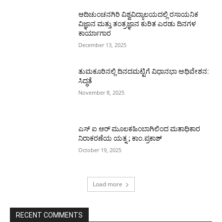
ಆದಿಚುಂಚನಗಿರಿ ವಿಶ್ವವಿದ್ಯಾಲಯದಲ್ಲಿ ರಸಾಯನಿಕ
ವಿಜ್ಞಾನ ಮತ್ತು ತಂತ್ರಜ್ಞಾನ ಕುರಿತ ಎರಡು ದಿನಗಳ
ಕಾರ್ಯಾಗಾರ
December 13, 2025
ತುಮಕೂರಿನಲ್ಲಿ ದಿನದಮಟ್ಟಿಗೆ ವಿಧಾನಭಾ ಅಧಿವೇಶನ:
ಸಿದ್ಧತೆ
November 8, 2025
ಎಸ್ ಐ ಆರ್ ಮೂಲಕಹಿಂಬಾಗಿಲಿಂದ ಮತಾಧಿಕಾರ
ನಿರಾಕರಣೆಯ ಯತ್ನ ; ಕಾಂ.ಪ್ರಕಾಶ್
October 19, 2025
Load more
RECENT COMMENTS