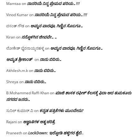
ನಾನರಿಯೆ ನಿನ್ನ ಪ್ರೇಮದ ಪರಿಯ…!!!
Mamtaa
on
ನಾನರಿಯೆ ನಿನ್ನ ಪ್ರೇಮದ ಪರಿಯ…!!!
Vinod Kumar
on
ಅಮ್ಮನ ವಾರವೂ, ಗಿಣ್ಣಿನ ಸೊಬಗೂ…
ವಸಂತ್ ಗೌಡ
on
ನನ್ನೊಳಗಿನ ಜೀವವೇ……
Kiran
on
ಅಮ್ಮನ ವಾರವೂ, ಗಿಣ್ಣಿನ ಸೊಬಗೂ…
ಲೋಕೇಶ್ ಭೈರನಾಯ್ಕನಹಳ್ಳಿ
on
ಅಮೃತ ಶ್ರೀಕಾಂತ್
ನಾನು ಬಿದಿರು…
on
ನಾನು ಬಿದಿರು…
Akhilesh.m.k
on
ನಾನು ಬಿದಿರು…
Shreya
on
ಮಾಜಿ ಶಾಸಕ ರಫೀಕ್ ಕೆಲಸಕ್ಕೆ ಫಿದಾ ಆದ ತುಮಕೂರು
B.Mohammed Raffi Khan
on
ನಗರದ ಜನರು…
ಕನ್ನಡ ಪತ್ರಿಕೆಗಳು ಮುಂದೇನು?
ಸುನಿಲ್ ಕುಮಾರ್.ವಿ
on
ಅಜ್ಞಾತಿಗಳ ಆತ್ಮ ಚರಿತ್ರೆ
Rajani
on
LockDown: ಇಲ್ನೋಡಿ ಹಳ್ಳಿಗರ ಶೈಲಿ..
Praneeth
on