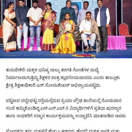
ತುರುವೇಕೆರೆ: ಮಕ್ಕಳ ಭವಿಷ್ಯ ನಾಲ್ಕು ತರಗತಿ ಗೋಡೆಗಳ ಮಧ್ಯೆ
ನಿರ್ಮಾಣವಾಗುತ್ತಿದ್ದು ಶಿಕ್ಷಕರ ಪಾತ್ರ ಶ್ಲಾಘನೀಯವಾದದು ಎಂದು ತಾಲ್ಲೂಕು
ಕ್ಷೇತ್ರ ಶಿಕ್ಷಣಾಧಿಕಾರಿ ಎನ್.ಸೋಮಶೇಖರ್ ಅಭಿಪ್ರಾಯಪಟ್ಟರು.
ಪಟ್ಟಣದ ದಬ್ಬೇಘಟ್ಟ ರಸ್ತೆಯಲ್ಲಿರುವ ಪ್ರಿಯಾ ಪ್ರೌಢ ಶಾಲೆಯಲ್ಲಿ ಸೋಮವಾರ
ಸಂಜೆ ಹಮ್ಮಿಕೊಂಡಿದ್ದ ಎಸ್.ಎಸ್.ಎಲ್.ಸಿ ವಿದ್ಯಾರ್ಥಿಗಳಿಗೆ ಪ್ರತಿಭಾ ಪುರಸ್ಕಾರ
ಹಾಗು ಸಾಧಕರಿಗೆ ಸನ್ಮಾನ ಕಾರ್ಯಕ್ರಮವನ್ನು ಉದ್ಘಾಟಿಸಿ ಮಾತನಾಡಿದ ಅವರು
ಪೋಷಕರು ತಮ್ಮ ಮಕ್ಕಳಿಗೆ ಹೆಚ್ಚು ಒತ್ತಡವನ್ನು ಹೇರದೆ ಮಕ್ಕಳ ಆಸಕ್ತಿ ಮತ್ತು