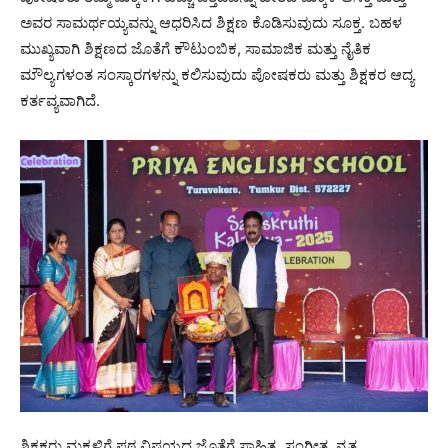
ಅವರ ಸಾಮರ್ಥಯ್ಯವನ್ನು ಆಧರಿಸಿದ ಶಿಕ್ಷಣ ಕೊಡಿಸುವುದು ಸೂಕ್ತ. ಬಹಳ
ಮುಖ್ಯವಾಗಿ ಶಿಕ್ಷಣದ ಜೊತೆಗೆ ಕೌಟುಂಬಿಕ, ಸಾಮಾಜಿಕ ಮತ್ತು ನೈತಿಕ
ಮೌಲ್ಯಗಳಂತ ಸಂಸ್ಕಾರಗಳನ್ನು ಕಲಿಸುವುದು ಪೋಷಕರು ಮತ್ತು ಶಿಕ್ಷಕರ ಆದ್ಯ
ಕರ್ತವ್ಯವಾಗಿದೆ.
ಶಿಕ್ಷಕರು ಮಕ್ಕಳಿಗೆ ಪಠ್ಯ ವಿಷಯದ ಜೊತೆಗೆ ಸಾಹಿತ್ಯ, ಸಂಗೀತ, ನೃತ್ಯ,