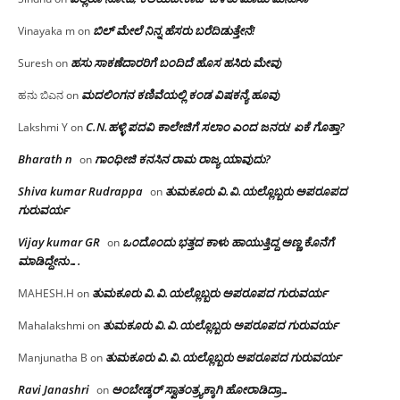
ಬಿಲ್ ಮೇಲೆ ನಿನ್ನ ಹೆಸರು ಬರೆದಿಡುತ್ತೇನೆ!
Vinayaka m
on
ಹಸು ಸಾಕಣೆದಾರರಿಗೆ ಬಂದಿದೆ ಹೊಸ ಹಸಿರು ಮೇವು
Suresh
on
ಮದಲಿಂಗನ ಕಣಿವೆಯಲ್ಲಿ ಕಂಡ ವಿಷಕನ್ಯೆ ಹೂವು
ಹನು ಬಿಎನ
on
C.N.ಹಳ್ಳಿ ಪದವಿ ಕಾಲೇಜಿಗೆ ಸಲಾಂ‌ ಎಂದ ಜನರು! ಏಕೆ ಗೊತ್ತಾ?
Lakshmi Y
on
Bharath n
ಗಾಂಧೀಜಿ ಕನಸಿನ ರಾಮ ರಾಜ್ಯ ಯಾವುದು?
on
Shiva kumar Rudrappa
ತುಮಕೂರು‌ ವಿ.ವಿ.ಯಲ್ಲೊಬ್ಬರು ಅಪರೂಪದ
on
ಗುರುವರ್ಯ
Vijay kumar GR
ಒಂದೊಂದು ಭತ್ತದ ಕಾಳು ಹಾಯುತ್ತಿದ್ದ ಅಣ್ಣ ಕೊನೆಗೆ
on
ಮಾಡಿದ್ದೇನು….
ತುಮಕೂರು‌ ವಿ.ವಿ.ಯಲ್ಲೊಬ್ಬರು ಅಪರೂಪದ ಗುರುವರ್ಯ
MAHESH.H
on
ತುಮಕೂರು‌ ವಿ.ವಿ.ಯಲ್ಲೊಬ್ಬರು ಅಪರೂಪದ ಗುರುವರ್ಯ
Mahalakshmi
on
ತುಮಕೂರು‌ ವಿ.ವಿ.ಯಲ್ಲೊಬ್ಬರು ಅಪರೂಪದ ಗುರುವರ್ಯ
Manjunatha B
on
Ravi Janashri
ಅಂಬೇಡ್ಕರ್ ಸ್ವಾತಂತ್ರ್ಯಕ್ಕಾಗಿ ಹೋರಾಡಿದ್ರಾ…
on