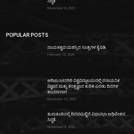
ಸಿದ್ಧತೆ
November 8, 2025
POPULAR POSTS
ನಾಯಕತ್ವದ ಯಶಸ್ಸಿನ ಸೂತ್ರಗಳ ಕೈಪಿಡಿ
February 12, 2026
ಆದಿಚುಂಚನಗಿರಿ ವಿಶ್ವವಿದ್ಯಾಲಯದಲ್ಲಿ ರಸಾಯನಿಕ
ವಿಜ್ಞಾನ ಮತ್ತು ತಂತ್ರಜ್ಞಾನ ಕುರಿತ ಎರಡು ದಿನಗಳ
ಕಾರ್ಯಾಗಾರ
December 13, 2025
ತುಮಕೂರಿನಲ್ಲಿ ದಿನದಮಟ್ಟಿಗೆ ವಿಧಾನಭಾ ಅಧಿವೇಶನ:
ಸಿದ್ಧತೆ
November 8, 2025