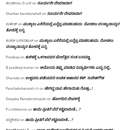
ಸೂರ್ಯನೇ ದೇವರಾದಾಗ
ಶಾಂತರಾಜು ಬಿ ಎಸ್
on
ಸೂರ್ಯನೇ ದೇವರಾದಾಗ
Shankar barakanahall
on
ಮುಕ್ಕಾಲು ಎಕೆರೆಯಲ್ಲಿ ಏನ್ನೆಲ್ಲ‌ ಮಾಡಬಹುದು: ನೋಡಲು ದಂಜ್ಯಾನಾಯ್ಕರ
ಮಹೇಶ್
on
ತೋಟಕ್ಕೆ ಬನ್ನಿ
ಮುಕ್ಕಾಲು ಎಕೆರೆಯಲ್ಲಿ ಏನ್ನೆಲ್ಲ‌ ಮಾಡಬಹುದು: ನೋಡಲು
ಶಂಕರ್ ಬರಕನಹಾಲ್
on
ದಂಜ್ಯಾನಾಯ್ಕರ ತೋಟಕ್ಕೆ ಬನ್ನಿ
ತುಳಿತಕ್ಕೆ ಒಳಗಾದವರ ಮೇಲೆತ್ತಿದ ಸಂತ ಬಸವಣ್ಣ
Pradeep
on
ಅದೊಂದು ತಪ್ಪು ಮಾಡಿದ ವಿದ್ಯಾರ್ಥಿಗಳು ಎದ್ದು ನಿಲ್ಲಿ…
B pradeep kumar
on
ಉಳ್ಳವರು ಪಡೆಯದಿರಿ ಉಚಿತ ಆಹಾರದ ಕಿಟ್: ಸುರೇಶಗೌಡ
Sharada
on
ಹೇಗಿದ್ದ ಬಾವಿ ಹೇಗಾಯಿತು ಗೊತ್ತಾ…!
Panchaksharaiah t h
on
ಹೋಗದಿರಿ ದೇವಳಕ್ಕೆ
Deepika Ramakrishnaiah
on
ತಾಯಿ ಪ್ರೀತಿಗೆ ಬೆಲೆ ಕಟ್ಟಲಾದೀತೆ….?
P.t.chikkanna
on
ತಾಯಿ ಪ್ರೀತಿಗೆ ಬೆಲೆ ಕಟ್ಟಲಾದೀತೆ….?
ಚನ್ನಕೇಶವ
on
Kantharaju k
ಬಾಬಾ ಸಾಹೇಬ್ ಅಂಬೇಡ್ಕರರ ದೃಷ್ಟಿಯಲ್ಲಿ ಆದರ್ಶ ಭಾರತ