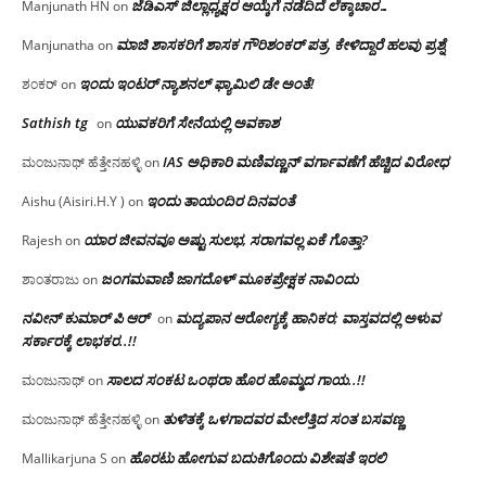
ಜೆಡಿಎಸ್ ಜಿಲ್ಲಾಧ್ಯಕ್ಷರ ಆಯ್ಕೆಗೆ ನಡೆದಿದೆ ಲೆಕ್ಕಾಚಾರ…
Manjunath HN
on
ಮಾಜಿ ಶಾಸಕರಿಗೆ ಶಾಸಕ ಗೌರಿಶಂಕರ್ ಪತ್ರ, ಕೇಳಿದ್ದಾರೆ ಹಲವು ಪ್ರಶ್ನೆ
Manjunatha
on
ಇಂದು ಇಂಟರ್ ನ್ಯಾಶನಲ್ ಫ್ಯಾಮಿಲಿ ಡೇ ಅಂತೆ!
ಶಂಕರ್
on
Sathish tg
ಯುವಕರಿಗೆ ಸೇನೆಯಲ್ಲಿ ಅವಕಾಶ
on
IAS ಅಧಿಕಾರಿ ಮಣಿವಣ್ಣನ್ ವರ್ಗಾವಣೆಗೆ ಹೆಚ್ಚಿದ‌ ವಿರೋಧ
ಮಂಜುನಾಥ್ ಹೆತ್ತೇನಹಳ್ಳಿ
on
ಇಂದು ತಾಯಂದಿರ ದಿನವಂತೆ
Aishu (Aisiri.H.Y )
on
ಯಾರ ಜೀವನವೂ ಅಷ್ಟು ಸುಲಭ, ಸರಾಗವಲ್ಲ ಏಕೆ ಗೊತ್ತಾ?
Rajesh
on
ಜಂಗಮವಾಣಿ ಜಾಗದೊಳ್ ಮೂಕಪ್ರೇಕ್ಷಕ ನಾವಿಂದು
ಶಾಂತರಾಜು
on
ನವೀನ್ ಕುಮಾರ್ ಪಿ ಆರ್
ಮದ್ಯಪಾನ ಆರೋಗ್ಯಕ್ಕೆ ಹಾನಿಕರ; ವಾಸ್ತವದಲ್ಲಿ ಅಳುವ
on
ಸರ್ಕಾರಕ್ಕೆ ಲಾಭಕರ..!!
ಸಾಲದ ಸಂಕಟ ಒಂಥರಾ ಹೊರ ಹೊಮ್ಮದ ಗಾಯ..!!
ಮಂಜುನಾಥ್
on
ತುಳಿತಕ್ಕೆ ಒಳಗಾದವರ ಮೇಲೆತ್ತಿದ ಸಂತ ಬಸವಣ್ಣ
ಮಂಜುನಾಥ್ ಹೆತ್ತೇನಹಳ್ಳಿ
on
ಹೊರಟು ಹೋಗುವ ಬದುಕಿಗೊಂದು ವಿಶೇಷತೆ ಇರಲಿ
Mallikarjuna S
on