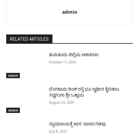
admin
RELATED ARTICLES
ತುಮಕೂರು ಜಿಲ್ಲೆಯ ಆಶಾಕಿರಣ
October 11, 2025
ಜನಮನ
ಬೆಂಗಳೂರು ರಿಂಗ್ ರಸ್ತೆ ಭೂ ಸ್ವಾಧೀನ ಕೈಬಿಡಲು
ಸಿದ್ದಗಂಗಾ ಶ್ರೀ ಒತ್ತಾಯ
August 23, 2025
ಜನಮನ
ನ್ಯಾಯಾಲಯಕ್ಕೆ ಜಾಗ: ವಾರದ ಗಡವು
July 8, 2025