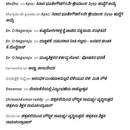
Madhu
Kpsc: ಸಿರಾದ ಭೂತೇಗೌಡಗೆ 6ನೇ ಶ್ರೇಯಾಂಕ: Dysp ಹುದ್ದೆಗೆ ಆಯ್ಕೆ
on
Kpsc: ಸಿರಾದ ಭೂತೇಗೌಡಗೆ 6ನೇ ಶ್ರೇಯಾಂಕ: Dysp ಹುದ್ದೆಗೆ
Manjula dh gowda
on
ಆಯ್ಕೆ
Dr. O Nagaraju
ಕುಷ್ಠರೋಗಿಗಳತ್ತ ಕೈ ಚಾಚಿದ ಸತ್ಯಸಾಯಿ ಸಂಘಟನೆ
on
Dr. O Nagaraju
ದಬ್ಬಾಳಿಕೆ, ದಮನಕಾರಿ ನೀತಿ ಸಲ್ಲದು – ಜನಪರ ಚಿಂತಕ
on
ಕೆ.ದೊರೈರಾಜ್
Dr. O Nagaraju
ಮುಖ್ಯಶಿಕ್ಷಕರ ಕರ್ತವ್ಯ ಲೋಪ : ಪೋಷಕರ ಧರಣಿ
on
ಅಬ್ಬಾ, ಆಂಜನೇಯ!
hemantha
on
ಆರಂಭಿಕ ಬಂಡವಾಳವಿಲ್ಲದೆ ಬೆಳೆಯುವ ಬೆಳೆ- ಮಿಡಿ ಸೌತೆ
ಪಂಚಾಕ್ಷರಿ ಗುಬ್ಬಿ
on
Dasanna
ದೇವಲಕೆರೆಯಲ್ಲಿ ವಿಜೃಂಭಣೆಯ ರಾಜ್ಯೋತ್ಸವ
on
ShravanKumar reddy
ಚಿತ್ರಕಲೆಯಿಂದ ಬೌದ್ಧಿಕ ಸಾಮರ್ಥ್ಯ ವೃದ್ಧಿಸುತ್ತದೆ;
on
ಚಿತ್ರಕಲಾ ಶಿಕ್ಷಕ ರಾಮಚಂದ್ರಾಚಾರ್
ಚಿತ್ರಕಲೆಯಿಂದ ಬೌದ್ಧಿಕ ಸಾಮರ್ಥ್ಯ ವೃದ್ಧಿಸುತ್ತದೆ; ಚಿತ್ರಕಲಾ ಶಿಕ್ಷಕ
Girish
on
ರಾಮಚಂದ್ರಾಚಾರ್