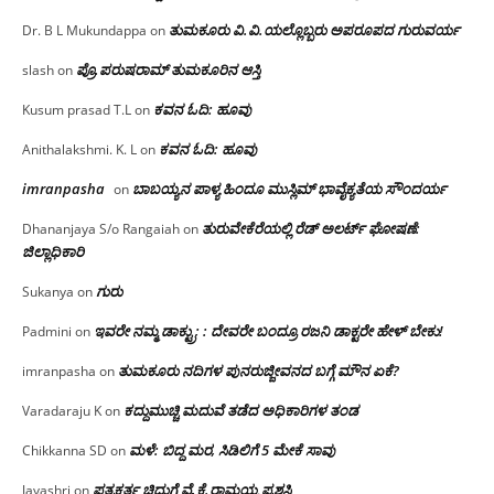
ತುಮಕೂರು‌ ವಿ.ವಿ.ಯಲ್ಲೊಬ್ಬರು ಅಪರೂಪದ ಗುರುವರ್ಯ
Dr. B L Mukundappa
on
ಪ್ರೊ.ಪರುಷರಾಮ್ ತುಮಕೂರಿನ ಆಸ್ತಿ
slash
on
ಕವನ ಓದಿ: ಹೂವು
Kusum prasad T.L
on
ಕವನ ಓದಿ: ಹೂವು
Anithalakshmi. K. L
on
imranpasha
ಬಾಬಯ್ಯನ ಪಾಳ್ಯ ಹಿಂದೂ ಮುಸ್ಲಿಮ್ ಭಾವೈಕ್ಯತೆಯ ಸೌಂದರ್ಯ
on
ತುರುವೇಕೆರೆಯಲ್ಲಿ ರೆಡ್ ಅಲರ್ಟ್ ಘೋಷಣೆ:
Dhananjaya S/o Rangaiah
on
ಜಿಲ್ಲಾಧಿಕಾರಿ
ಗುರು
Sukanya
on
ಇವರೇ ನಮ್ಮ ಡಾಕ್ಟ್ರು; : ದೇವರೇ ಬಂದ್ರೂ ರಜನಿ ಡಾಕ್ಟರೇ ಹೇಳ್ ಬೇಕು!
Padmini
on
ತುಮಕೂರು ನದಿಗಳ ಪುನರುಜ್ಜೀವನದ ಬಗ್ಗೆ ಮೌನ ಏಕೆ?
imranpasha
on
ಕದ್ದುಮುಚ್ಚಿ ಮದುವೆ ತಡೆದ ಅಧಿಕಾರಿಗಳ ತಂಡ
Varadaraju K
on
ಮಳೆ: ಬಿದ್ದ ಮರ, ಸಿಡಿಲಿಗೆ 5 ಮೇಕೆ ಸಾವು
Chikkanna SD
on
ಪತ್ರಕರ್ತ ಚಿದುಗೆ ವೈ.ಕೆ.ರಾಮಯ್ಯ ಪ್ರಶಸ್ತಿ
Jayashri
on