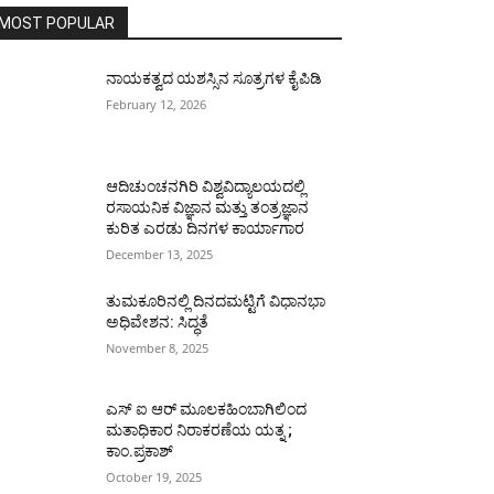
MOST POPULAR
ನಾಯಕತ್ವದ ಯಶಸ್ಸಿನ ಸೂತ್ರಗಳ ಕೈಪಿಡಿ
February 12, 2026
ಆದಿಚುಂಚನಗಿರಿ ವಿಶ್ವವಿದ್ಯಾಲಯದಲ್ಲಿ
ರಸಾಯನಿಕ ವಿಜ್ಞಾನ ಮತ್ತು ತಂತ್ರಜ್ಞಾನ
ಕುರಿತ ಎರಡು ದಿನಗಳ ಕಾರ್ಯಾಗಾರ
December 13, 2025
ತುಮಕೂರಿನಲ್ಲಿ ದಿನದಮಟ್ಟಿಗೆ ವಿಧಾನಭಾ
ಅಧಿವೇಶನ: ಸಿದ್ಧತೆ
November 8, 2025
ಎಸ್ ಐ ಆರ್ ಮೂಲಕಹಿಂಬಾಗಿಲಿಂದ
ಮತಾಧಿಕಾರ ನಿರಾಕರಣೆಯ ಯತ್ನ ;
ಕಾಂ.ಪ್ರಕಾಶ್
October 19, 2025