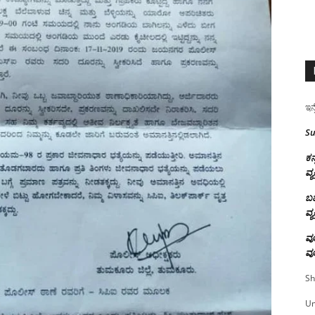
ಇನ್
Su
ಕನ
ವ್ಯ
ಬಹ
ವ್ಯ
ವೂ
ವೂ
Sh
U