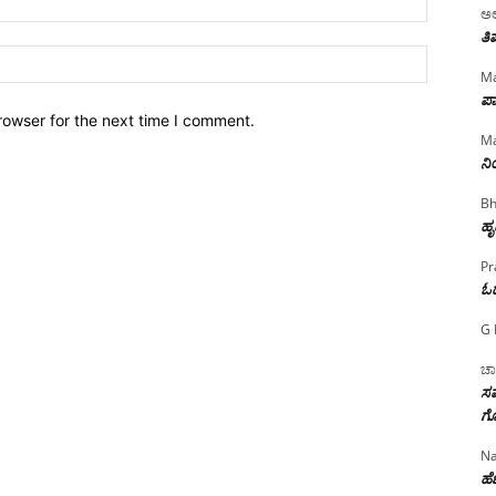
ಅಲ
ತಿ
Website:
Ma
ಪಾ
rowser for the next time I comment.
Ma
ನ
Bh
ಹೃ
Pr
ಓ
G 
ಚಾ
ಸಮ
ಗೊ
Na
ಹೆಣ