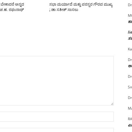
ಬೇಕಾದರೆ ಅನ್ನದ
ಸಭಾ ಮರ್ಯಾದೆ ಮತ್ತು ಪರಸ್ಪರ ಗೌರವ ಮುಖ್ಯ
Dr
 ಚ.ಹ. ರಘುನಾಥ್
; ಡಾ ಸತೀಶ್ ಸಾಸಲು
M
ಕಾ
li
ಸರ
Ka
Dr
ಅದ
Dr
Sm
Dr
Ma
Name:*
R
ಏನ
Email:*