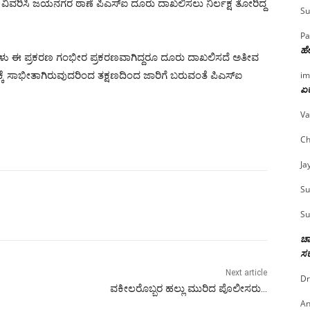
ಿ ವಿವರಿಸಿ ಜಯನಗರ ಠಾಣೆ ಪಿಎಸ್ಐ ದೂರು ದಾಖಲಿಸಲು ನಿರ್ಲಕ್ಷ ತೋರಿದ್ದ
Su
Pa
ಹೇ
ಿಗಳು ಈ ಪ್ರಕರಣ ಗಂಭೀರ ಪ್ರಕರಣವಾಗಿದ್ದರೂ ದೂರು ದಾಖಲಿಸದೆ ಅತೀವ
ಕ್ಕೆ ಸಾಭೀತಾಗಿರುವುದರಿಂದ ತಕ್ಷಣದಿಂದ ಜಾರಿಗೆ ಬರುವಂತೆ ಪಿಎಸ್ಐ
im
ಏಕ
Va
Ch
Ja
Su
Su
ಚಾ
ಸರ
Next article
Dr
ವಕೀಲರೊಬ್ಬರ ಹಲ್ಲು ಮುರಿದ ಪೊಲೀಸರು…
An