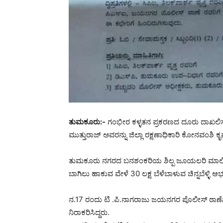
ತುಮಕೂರು:-
ಗಂಭೀರ ಕಳ್ಳತನ ಪ್ರಕರಣದ ದೂರು ದಾಖಲಿ
ಮುತ್ತುರಾಜ್ ಅವರನ್ನು ಜಿಲ್ಲಾ ರಕ್ಷಣಾಧಿಕಾರಿ ಕೋನವಂಶಿ ಕೃ
ತುಮಕೂರು ನಗರದ ಬನಶಂಕರಿಯ ಶಿಲ್ಪ ಜೂಯಲರಿ ಮಾಲೀಕ 
ಬಾಗಿಲು ಹಾಕುವ ವೇಳೆ 30 ಲಕ್ಷ ಬೆಳೆಬಾಳುವ ಚಿನ್ನಬೆಳ್ಳಿ ಆ
ನ.17 ರಂದು ಟಿ ‌.ಪಿ.ನಾಗರಾಜು ಜಯನಗರ ಪೊಲೀಸ್ ಠಾ
ನಿರಾಕರಿಸಿದ್ದರು.