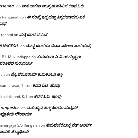
rasanna
ಮತ ಹಾಕುವ ಮುನ್ನ ಈ ಹಸಿವಿನ ಕಥನ ಓದಿ
on
ಈ ಸಂಖ್ಯೆ ಇದ್ದ ಹಣ್ಣು ತಿನ್ನಲೇಬಾರದು ಏಕೆ
S Ranganath
on
ತ್ತಾ?
ಮತ್ತೆ ಬಂದ ವಸಂತ
 rashmi
on
 N NAGESH
ಬೊಬ್ಬೆ ಬಂದರೂ ಬಿಡದ ವಕೀಲರ ಪಾದಯಾತ್ರೆ
on
ತುಮಕೂರು‌ ವಿ.ವಿ.ಯಲ್ಲೊಬ್ಬರು
. B L Mukundappa
on
ಪರೂಪದ ಗುರುವರ್ಯ
ಪ್ರೊ.ಪರುಷರಾಮ್ ತುಮಕೂರಿನ ಆಸ್ತಿ
ash
on
ಕವನ ಓದಿ: ಹೂವು
sum prasad T.L
on
ಕವನ ಓದಿ: ಹೂವು
ithalakshmi. K. L
on
mranpasha
ಬಾಬಯ್ಯನ ಪಾಳ್ಯ ಹಿಂದೂ ಮುಸ್ಲಿಮ್
on
ವೈಕ್ಯತೆಯ ಸೌಂದರ್ಯ
ತುರುವೇಕೆರೆಯಲ್ಲಿ ರೆಡ್ ಅಲರ್ಟ್
ananjaya S/o Rangaiah
on
ಷಣೆ: ಜಿಲ್ಲಾಧಿಕಾರಿ