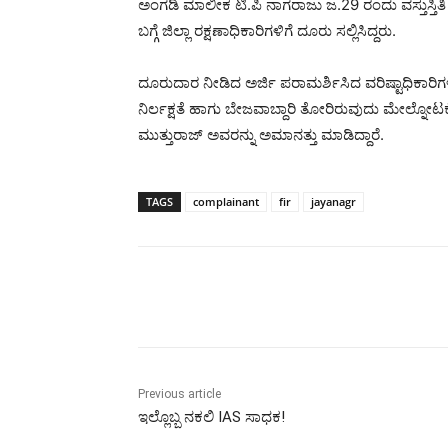
ಅಂಗಡಿ ಮಾಲೀಕ ಟಿ.ಪಿ ನಾಗರಾಜು ಜ.29 ರಂದು ವಸ್ತುಸ್ತಿತ
ಬಗ್ಗೆ ಜಿಲ್ಲಾ ರಕ್ಷಣಾಧಿಕಾರಿಗಳಿಗೆ ದೂರು ಸಲ್ಲಿಸಿದ್ದರು.
ದೂರುದಾರ ನೀಡಿದ ಅರ್ಜಿ ಪರಾಮರ್ಶಿಸಿದ ವರಿಷ್ಟಾಧಿಕಾರ
ನಿರ್ಲಕ್ಷತೆ ಹಾಗು ಬೇಜವಾಬ್ದಾರಿ ತೋರಿರುವುದು ಮೇಲ್ನೋಟ
ಮುತ್ತುರಾಜ್ ಅವರನ್ನು ಅಮಾನತ್ತು ಮಾಡಿದ್ದಾರೆ.
TAGS
complainant
fir
jayanagr
Share
Previous article
ಇಲ್ಲೊಬ್ಬ ನಕಲಿ IAS ಸಾಧಕ!