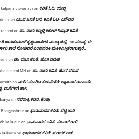
ಕವಿತೆ ಓದಿ: ಯುದ್ಧ
 kalpana viswanath
on
ಯುವ ಜನತೆ ದಿನ: ಕವಿತೆ ಓದಿ- ಯೌವನ
dmini
on
ಡಾ. ರಜನಿ‌ ಕಣ್ಣಲ್ಲಿ ಕಲೀಲ್ ಗಿಬ್ರಾನ್ ಕವಿತೆ
 rashmi
on
 ಶಿ ಜಯಕುಮಾರ್ ಕೃಷ್ಣರಾಜಪೇಟೆ.ಮಂಡ್ಯ ಜಿಲ್ಲೆ.
ಮಂಡ್ಯ: ಈ
on
್ಕಾರಿ ಶಾಲೆ ನೋಡಿದರೆ ಎಂಥವರೂ ಮೂಕವಿಸ್ಮಿತರಾಗುತ್ತಾರೆ…
ಡಾ. ರಜನಿ ಕವಿತೆ: ಹೊಸ ವರುಷ
iveni
on
ಡಾ. ರಜನಿ ಕವಿತೆ: ಹೊಸ ವರುಷ
halakshmi MH
on
ಮಳೆಗೆ ನಲುಗಿದ ತುರುವೇಕೆರೆ: ಲಕ್ಷಾಂತರ ರೂಪಾಯಿ
armith
on
್ಟ, ಮನೆಗಳಿಗೆ ಹಾನಿ
ನವರಾತ್ರಿ ಕವನ :ಕೆಂಪು
kanya
on
ಭಾನುವಾರದ ಕವಿತೆ: ಬೆಟ್ಟ ಜಾರಿ
 Bhagyashree
on
ಭಾನುವಾರದ ಕವಿತೆ: ಸುಂಯ್ ಗಾಳಿ
dhika kudur
on
ಭಾನುವಾರದ ಕವಿತೆ: ಸುಂಯ್ ಗಾಳಿ
k kulkarni
on