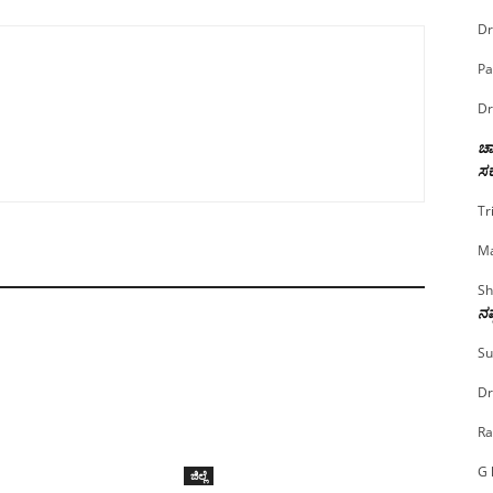
Dr
Pa
Dr
ಚಾ
ಸರ
Tr
Ma
Sh
ನಷ
Su
Dr
Ra
G 
ಜಿಲ್ಲೆ