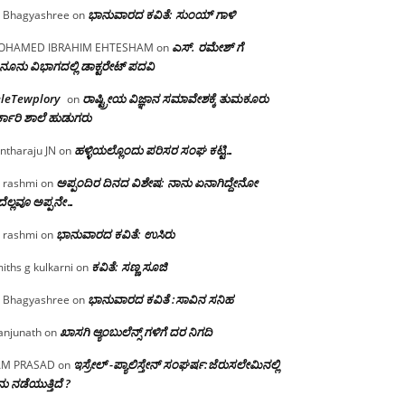
ಭಾನುವಾರದ ಕವಿತೆ: ಸುಂಯ್ ಗಾಳಿ
 Bhagyashree
on
ಎಸ್. ರಮೇಶ್ ಗೆ
OHAMED IBRAHIM EHTESHAM
on
ನೂನು ವಿಭಾಗದಲ್ಲಿ ಡಾಕ್ಟರೇಟ್ ಪದವಿ
eleTewplory
ರಾಷ್ಟ್ರೀಯ ವಿಜ್ಞಾನ ಸಮಾವೇಶಕ್ಕೆ‌ ತುಮಕೂರು
on
್ಕಾರಿ ಶಾಲೆ ಹುಡುಗರು
ಹಳ್ಳಿಯಲ್ಲೊಂದು ಪರಿಸರ ಸಂಘ ಕಟ್ಟಿ…
ntharaju JN
on
ಅಪ್ಪಂದಿರ ದಿನದ ವಿಶೇಷ: ನಾನು ಏನಾಗಿದ್ದೇನೋ‌
 rashmi
on
ೆಲ್ಲವೂ ಅಪ್ಪನೇ…
ಭಾನುವಾರದ ಕವಿತೆ: ಉಸಿರು
 rashmi
on
ಕವಿತೆ: ಸಣ್ಣ ಸೂಜಿ
iths g kulkarni
on
ಭಾನುವಾರದ ಕವಿತೆ :ಸಾವಿನ ಸನಿಹ
 Bhagyashree
on
ಖಾಸಗಿ ಆ್ಯಂಬುಲೆನ್ಸ್ ಗಳಿಗೆ ದರ ನಿಗದಿ
njunath
on
ಇಸ್ರೇಲ್ -ಪ್ಯಾಲಿಸ್ತೇನ್ ಸಂಘರ್ಷ:ಜೆರುಸಲೇಮಿನಲ್ಲಿ
AM PRASAD
on
ು ನಡೆಯುತ್ತಿದೆ ?