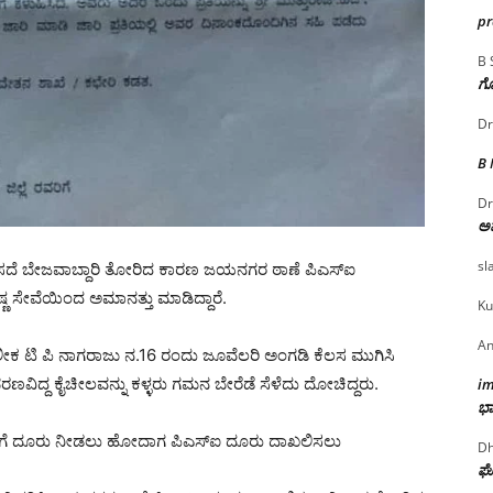
p
B 
ಗೊ
Dr
B
Dr
ಅ
sl
ಸದೆ ಬೇಜವಾಬ್ದಾರಿ ತೋರಿದ ಕಾರಣ ಜಯನಗರ ಠಾಣೆ ಪಿಎಸ್ಐ
ಷ್ಣ ಸೇವೆಯಿಂದ ಅಮಾನತ್ತು ಮಾಡಿದ್ದಾರೆ.
Ku
An
ಟಿ ಪಿ ನಾಗರಾಜು ನ.16 ರಂದು ಜೂವೆಲರಿ ಅಂಗಡಿ ಕೆಲಸ ಮುಗಿಸಿ
ಭರಣವಿದ್ದ ಕೈಚೀಲವನ್ನು ಕಳ್ಳರು ಗಮನ ಬೇರೆಡೆ ಸೆಳೆದು ದೋಚಿದ್ದರು.
i
ಭಾ
ಣೆಗೆ ದೂರು ನೀಡಲು ಹೋದಾಗ ಪಿಎಸ್ಐ ದೂರು ದಾಖಲಿಸಲು
Dh
ಘೋ