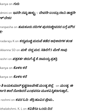
ಗುರು
kanya
on
ಇವರೇ ನಮ್ಮ ಡಾಕ್ಟ್ರು; : ದೇವರೇ ಬಂದ್ರೂ ರಜನಿ ಡಾಕ್ಟರೇ
dmini
on
ಳ್ ಬೇಕು!
ತುಮಕೂರು ನದಿಗಳ ಪುನರುಜ್ಜೀವನದ ಬಗ್ಗೆ ಮೌನ
ranpasha
on
ೆ?
ಕದ್ದುಮುಚ್ಚಿ ಮದುವೆ ತಡೆದ ಅಧಿಕಾರಿಗಳ ತಂಡ
radaraju K
on
ಮಳೆ: ಬಿದ್ದ ಮರ, ಸಿಡಿಲಿಗೆ 5 ಮೇಕೆ ಸಾವು
ikkanna SD
on
ಪತ್ರಕರ್ತ ಚಿದುಗೆ ವೈ.ಕೆ.ರಾಮಯ್ಯ ಪ್ರಶಸ್ತಿ
yashri
on
ಕೊಳಲ ಕರೆ
kanya
on
ಕೊಳಲ ಕರೆ
kanya
on
 ಶಿ ಜಯಕುಮಾರ್ ಕೃಷ್ಣರಾಜಪೇಟೆ.ಮಂಡ್ಯ ಜಿಲ್ಲೆ.
ಮಂಡ್ಯ: ಈ
on
್ಕಾರಿ ಶಾಲೆ ನೋಡಿದರೆ ಎಂಥವರೂ ಮೂಕವಿಸ್ಮಿತರಾಗುತ್ತಾರೆ…
ಕವನ ಓದಿ: ಚೆರ್ರಿ ಹೂವಿನ ಪ್ರೇಮ…
 rashmi
on
ಕವಿತೆಗೂ ಒಂದು ದಿನ
ithalakshmi. K. L
on