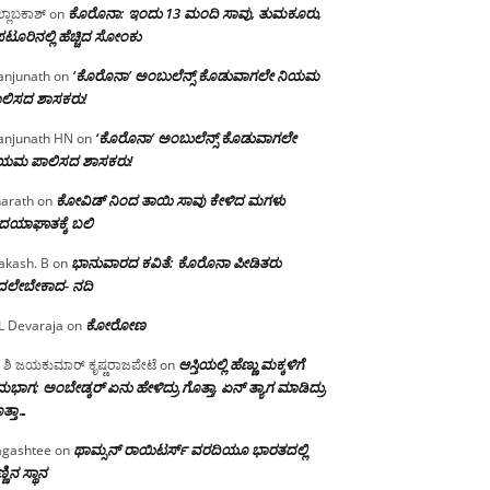
ಕೊರೊನಾ: ಇಂದು 13 ಮಂದಿ ಸಾವು, ತುಮಕೂರು,
್ಲಾಬಕಾಶ್
on
ಪಟೂರಿನಲ್ಲಿ ಹೆಚ್ಚಿದ ಸೋಂಕು
‘ಕೊರೊನಾ’ ಅಂಬುಲೆನ್ಸ್ ಕೊಡುವಾಗಲೇ ನಿಯಮ
njunath
on
ಲಿಸದ ಶಾಸಕರು!
‘ಕೊರೊನಾ’ ಅಂಬುಲೆನ್ಸ್ ಕೊಡುವಾಗಲೇ
njunath HN
on
ಿಯಮ ಪಾಲಿಸದ ಶಾಸಕರು!
ಕೋವಿಡ್ ನಿಂದ ತಾಯಿ ಸಾವು ಕೇಳಿದ ಮಗಳು
arath
on
ದಯಾಘಾತಕ್ಕೆ ಬಲಿ
ಭಾನುವಾರದ ಕವಿತೆ: ಕೊರೊನಾ ಪೀಡಿತರು
akash. B
on
ದಲೇಬೇಕಾದ- ನದಿ
ಕೋರೋಣ
L Devaraja
on
ಆಸ್ತಿಯಲ್ಲಿ ಹೆಣ್ಣು ಮಕ್ಕಳಿಗೆ
 ಶಿ ಜಯಕುಮಾರ್ ಕೃಷ್ಣರಾಜಪೇಟೆ
on
ಭಾಗ; ಅಂಬೇಡ್ಕರ್ ಏನು ಹೇಳಿದ್ರು ಗೊತ್ತಾ, ಏನ್ ತ್ಯಾಗ ಮಾಡಿದ್ರು
ತ್ತಾ…
ಥಾಮ್ಸನ್ ರಾಯಿಟರ್ಸ್ ವರದಿಯೂ ಭಾರತದಲ್ಲಿ
gashtee
on
್ಣಿನ ಸ್ಥಾನ‌