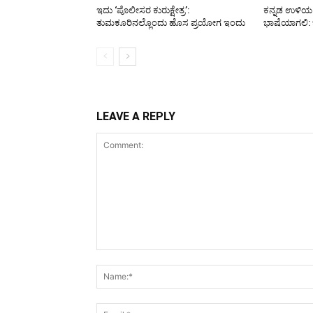
ಇದು ‘ಪೊಲೀಸರ ಕುರುಕ್ಷೇತ್ರ’:
ಕನ್ನಡ ಉಳಿಯ 
ತುಮಕೂರಿನಲ್ಲೊಂದು ಹೊಸ ಪ್ರಯೋಗ ಇಂದು
ಭಾಷೆಯಾಗಲಿ:
LEAVE A REPLY
Comment: