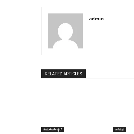
admin
RELATED ARTICLES
ತುಮಕೂರು ಲೈವ್
ಜನಮನ