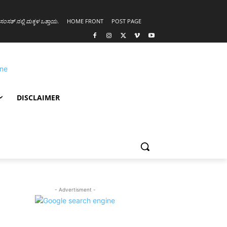
ಸಂಸತ್ ನಲ್ಲಿ ಮಕ್ಕಳ ಒತ್ತಾಯ
.
HOME FRONT
POST PAGE
DISCLAIMER
- Advertisment -